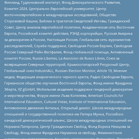
Финланд, Гудзоновский институт, Фонд Демократического Развития,
Комитет-2024, Центрально-Европейский университет, Центр
восточноевропейских и международных исследований, Общество
Сторожевой башни, Библии и трактатов Свидетелей Иеговы, Гражданский
Совет, Центр анализа европейской политики, Академическая сеть Восточная
Европа, Российский комитет действия, РЭНД корпорейшн, Русская Америка
за демократию в России, Настоящая Россия, Глобальная сеть журналистов-
расследователей, Служба поддержки, Свободная Россия Берлин, Свободная
Россия Северный Рейн-Вестфалия, Фонд глобальной помощи, Антивоенный
комитет России, Russie-Libertes, La Asocicion de Rusos Libres, Союз за
возвращение Северных территорий, Крымскотатарский Ресурсный Центр,
Глобальный союз IndustriALL, Russian Election Monitor, Article 19, Мнение
медиа, Федерация анархического черного креста, Радио Свободная Европа,
Германское общество изучения Восточной Европы, Фонд имени Фридриха
Эберта, XZ gGmbH, Мобильная академия поддержки гендерной демократии
и миротворчества, Форум имени Льва Копелева, American Councils for
International Education, Cultural Vistas, Institute of International Education,
Антивоенное движение Антальи, Открытый диалог, Школа международных
отношений и государственной политики им Питера Мунка, Российско-
канадский демократический альянс, Школа международных отношений им
Нормана Патерсона, Центр Гражданских Свобод, Фонд Бориса Немцова за
Свободу, Фонд имени Фридриха Науманна за свободу, Феминистское
антивоенное сопротивление, Комитет независимости Ингушетии, Прометей,