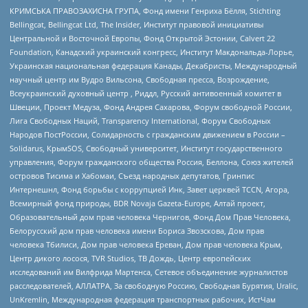
КРИМСЬКА ПРАВОЗАХИСНА ГРУПА, Фонд имени Генриха Бёлля, Stichting
Bellingcat, Bellingcat Ltd, The Insider, Институт правовой инициативы
Центральной и Восточной Европы, Фонд Открытой Эстонии, Calvert 22
Foundation, Канадский украинский конгресс, Институт Макдональда-Лорье,
Украинская национальная федерация Канады, Декабристы, Международный
научный центр им Вудро Вильсона, Свободная пресса, Возрождение,
Всеукраинский духовный центр , Риддл, Русский антивоенный комитет в
Швеции, Проект Медуза, Фонд Андрея Сахарова, Форум свободной России,
Лига Свободных Наций, Transparеncy International, Форум Свободных
Народов ПостРоссии, Солидарность с гражданским движением в России –
Solidarus, КрымSOS, Свободный университет, Институт государственного
управления, Форум гражданского общества Россия, Беллона, Союз жителей
островов Тисима и Хабомаи, Съезд народных депутатов, Гринпис
Интернешнл, Фонд борьбы с коррупцией Инк, Завет церквей TCCN, Агора,
Всемирный фонд природы, BDR Novaja Gazeta-Europe, Алтай проект,
Образовательный дом прав человека Чернигов, Фонд Дом Прав Человека,
Белорусский дом прав человека имени Бориса Звозскова, Дом прав
человека Тбилиси, Дом прав человека Ереван, Дом прав человека Крым,
Центр дикого лосося, TVR Studios, ТВ Дождь, Центр европейских
исследований им Вилфрида Мартенса, Сетевое объединение журналистов
расследователей, АЛЛАТРА, За свободную Россию, Свободная Бурятия, Uralic,
UnKremlin, Международная федерация транспортных рабочих, ИстЧам