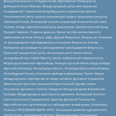
фонд регионального сотрудничества, Европейская Платформа за
Демократические Выборы, Международный центр электоральных
исследований, Германский фонд Маршалла Соединенных Штатов,
Тихоокеанский центр защиты окружающей среды и природных ресурсов,
Свободная Россия, Всемирный конгресс украинцев, Атлантический совет,
Человек в беде, Европейский фонд за демократию, Джеймстаунский фонд,
Прожект Хармони, Родники дракона, Врачи против насильственного
извлечения органов, Фалунь Дафа, Друзья Фалуньгун, Фалуньгун, Коалиция
по расследованию преследования в отношении Фалуньгун в Китае,
Всемирная организация по расследованию преследований Фалуньгун,
Пражский гражданский центр, Ассоциация школ политических
исследований при Совете Европы, Центр либеральной современности,
Форум русскоязычных европейцев, Немецко-русский обмен, Бард колледж,
Европейский выбор, Фонд Ходорковского, Оксфордский российский фонд,
Фонд Будущее России, Компания свободы информации, Проект Медиа,
Международное партнерство за права человека, Духовное Управление
Евангельских Христиан Украинской Христианской Церкви, Новое
Поколение, Духовное Учебное Заведение Международный Библейский
Колледж, Международное христианское движение, Всемирный Институт
Саентологических Предприятий, Церковь Духовной Технологии,
Европейская сеть организаций по наблюдению за выборами, Республика
Польша, СВОБОДНЫЙ ИДЕЛЬ-УРАЛ, Ассоциация развития журналистики,
IStories fonds, Королевский Институт Международных Отношений,