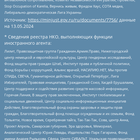
Stop Occupation of Karelia, Вернись живым, Фридом Хаус, СОТА медиа,
Либерально-демократическая Лига Украины
Источник:
https://minjust.gov.ru/ru/documents/7756/
данные
на
13.05.2024
* Сведения реестра НКО, выполняющих функции
иностранного агента:
Лилит, Правозащитная группа Гражданин.Армия.Право, Нижегородский
центр немецкой и европейской культуры, Центр гендерных исследований,
Фонд защиты прав граждан Штаб, Институт права и публичной политики,
Фонд борьбы с коррупцией, Альянс врачей, НАСИЛИЮ.НЕТ, Мы против
СПИДа, СВЕЧА, Гуманитарное действие, Открытый Петербург, Лига
Избирателей, Правовая инициатива, Гражданский Союз, Хасдей Ерушалаим,
Центр поддержки и содействия развитию средств массовой информации,
Горячая Линия, В защиту прав заключенных, Институт глобализации и
социальных движений, Центр социально-информационных инициатив
Действие, Благотворительный фонд охраны здоровья и защиты прав
граждан, Благотворительный фонд помощи осужденным и их семьям, Фонд
Тольятти, Новое время, Серебряная тайга, Так-Так-Так, Сова, центр Анна,
Проект Апрель, Самарская губерния, Эра здоровья, Мемориал,
Аналитический Центр Юрия Левады, Издательство Парк Гагарина, Фонд
имени Андрея Рылькова, Сфера, Центр СИБАЛЬТ, Уральская правозащитная