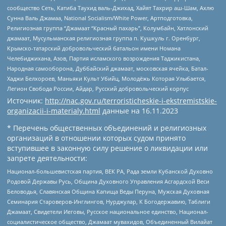
сообщество Сеть, Катиба Таухид валь-Джихад, Хайят Тахрир аш-Шам, Ахлю
Сунна Валь Джамаа, National Socialism/White Power, Артподготовка,
Религиозная группа “Джамаат “Красный пахарь”, Колумбайн, Хатлонский
джамаат, Мусульманская религиозная группа п. Кушкуль г. Оренбург,
Крымско-татарский добровольческий батальон имени Номана
Челебиджихана, Азов, Партия исламского возрождения Таджикистана,
Народная самооборона, Дуббайский джамаат, московская ячейка, Батал-
Хаджи Белхороев, Маньяки Культ Убийц, Молодёжь Которая Улыбается,
Легион Свобода России, Айдар, Русский добровольческий корпус
Источник:
http://nac.gov.ru/terroristicheskie-i-ekstremistskie-
organizacii-i-materialy.html
данные на
16.11.2023
* Перечень общественных объединений и религиозных
организаций в отношении которых судом принято
вступившее в законную силу решение о ликвидации или
запрете деятельности:
Национал-большевистская партия, ВЕК РА, Рада земли Кубанской Духовно
Родовой Державы Русь, Община Духовного Управления Асгардской Веси
Беловодья, Славянская Община Капища Веды Перуна, Мужская Духовная
Семинария Староверов-Инглингов, Нурджулар, К Богодержавию, Таблиги
Джамаат, Свидетели Иеговы, Русское национальное единство, Национал-
социалистическое общество, Джамаат мувахидов, Объединенный Вилайат