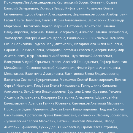
Пономарев Лев Александрович, Каргалицкий Борис Юльевич, Созаев
Валерий Валерьевич, Исламов Тимур Рифгатович, Романова Ольга
Евгеньевна, Щаров Сергей Алексадрович, Цирульников Борис Альбертович,
Гасан Ольга Павловна, Паутов Юрий Анатольевич, Верховский Александр
Маркович, Пислакова-Паркер Марина Петровна, Кочеткова Татьяна
Владимировна, Чуркина Наталья Валерьевна, Акимова Татьяна Николаевна,
Золотарева Екатерина Александровна, Рачинский Ян Збигневич, Жемкова
Елена Борисовна, Гудков Лев Дмитриевич, Илларионова Юлия Юрьевна,
Саранг Анна Васильевна, Захарова Светлана Сергеевна, Аверин Владимир
Анатольевич, Щур Татьяна Михайловна, Щур Николай Алексеевич,
Блинушов Андрей Юрьевич, Мосин Алексей Геннадьевич, Гефтер Валентин
Михайлович, Симонов Алексей Кириллович, Флиге Ирина Анатольевна,
Мельникова Валентина Дмитриевна, Вититинова Елена Владимировна,
Баженова Светлана Куприяновна, Максимов Сергей Владимирович, Беляев
Сергей Иванович, Голубева Елена Николаевна, Ганнушкина Светлана
Алексеевна, Закс Елена Владимировна, Буртина Елена Юрьевна, Гендель
Людмила Залмановна, Кокорина Екатерина Алексеевна, Шуманов Илья
Вячеславович, Арапова Галина Юрьевна, Свечников Анатолий Мариевич,
Прохоров Вадим Юрьевич, Шахова Елена Владимировна, Подузов Сергей
Васильевич, Протасова Ирина Вячеславовна, Литинский Леонид Борисович,
Лукашевский Сергей Маркович, Бахмин Вячеслав Иванович, Шабад
Анатолий Ефимович, Сухих Дарья Николаевна, Орлов Олег Петрович,
Добровольская Анна Дмитриевна, Королева Александра Евгеньевна,