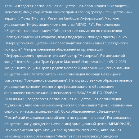
Калининградская региональная общественная организация "Экозащита!-Женсовет", Фонд содействия защите прав и свобод граждан "Общественный вердикт", Фонд "Институт Развития Свободы Информации", Частное учреждение "Информационное агентство МЕМО. РУ", Региональная общественная организация "Общественная комиссия по сохранению наследия академика Сахарова", Фонд поддержки свободы прессы, Санкт-Петербургская общественная правозащитная организация "Гражданский контроль", Межрегиональная общественная организация "Информационно-просветительский центр "Мемориал", Региональный Фонд "Центр Защиты Прав Средств Массовой Информации", с 05.12.2023 Фонд "Центр Защиты Прав Средств массовой информации", Региональная общественная благотворительная организация помощи беженцам и мигрантам "Гражданское содействие", Негосударственное образовательное учреждение дополнительного профессионального образования (повышение квалификации) специалистов "АКАДЕМИЯ ПО ПРАВАМ ЧЕЛОВЕКА", Свердловская региональная общественная организация "Сутяжник", Автономная некоммерческая организация "Центр независимых социологических исследований", Союз общественных объединений "Российский исследовательский центр по правам человека", Региональное общественное учреждение научно-информационный центр "МЕМОРИАЛ", Некоммерческая организация "Фонд защиты гласности", Автономная некоммерческая организация "Институт прав человека", Городская общественная организация "Екатеринбургское общество "МЕМОРИАЛ", Городская общественная организация "Рязанское историко-просветительское и правозащитное общество "Мемориал" (Рязанский Мемориал), Челябинский региональный орган общественной самодеятельности – женское общественное объединение "Женщины Евразии", Челябинский региональный орган общественной самодеятельности "Уральская правозащитная группа", Фонд содействия защите здоровья и социальной справедливости имени Андрея Рылькова, Автономная Некоммерческая Организация "Аналитический Центр Юрия Левады", Автономная некоммерческая организация социальной поддержки населения "Проект Апрель", Региональная общественная организация помощи женщинам и детям, находящимся в кризисной ситуации "Информационно-методический центр "Анна", Фонд содействия развитию массовых коммуникаций и правовому просвещению "Так-так-Так", Фонд содействия устойчивому развитию "Серебряная тайга", Свердловский региональный общественный фонд социальных проектов "Новое время", "Idel.Реалии", Кавказ.Реалии, Крым.Реалии, Телеканал Настоящее Время, Татаро-башкирская служба Радио Свобода (Azatliq Radiosi), Радио Свободная Европа/Радио Свобода (PCE/PC), "Сибирь.Реалии", "Фактограф", Благотворительный фонд помощи осужденным и их семьям, Автономная некоммерческая организация "Институт глобализации и социальных движений", Фонд "В защиту прав заключенных", Частное учреждение "Центр поддержки и содействия развитию средств массовой информации", Пензенский региональный общественный благотворительный фонд "Гражданский союз", "Север.Реалии", Некоммерческая организация Фонд "Правовая инициатива", Общество с ограниченной ответственностью "Радио Свободная Европа/Радио Свобода", Чешское информационное агентство "MEDIUM-ORIENT", Красноярская региональная общественная организация "Мы против СПИДа", Камалягин Денис Николаевич, Маркелов Сергей Евгеньевич, Пономарев Лев Александрович, Савицкая Людмила Алексеевна, Автономная некоммерческая организация "Центр по работе с проблемой насилия "НАСИЛИЮ.НЕТ", Межрегиональный профессиональный союз работников здравоохранения "Альянс врачей", Юридическое лицо, зарегистрированное в Латвийской Республике, SIA "Medusa Project" (регистрационный номер 40103797863, дата регистрации 10.06.2014), Некоммерческая организация "Фонд по борьбе с коррупцией", Автономная некоммерческая организация "Институт права и публичной политики", Баданин Роман Сергеевич, Гликин Максим Александрович, Железнова Мария Михайловна, Лукьянова Юлия Сергеевна, Маетная Елизавета Витальевна, Маняхин Петр Борисович, Чуракова Ольга Владимировна, Ярош Юлия Петровна, Юридическое лицо "The Insider SIA", зарегистрированное в Риге, Латвийская Республика (дата регистрации 26.06.2015), являющееся администратором доменного имени интернет-издания "The Insider SIA", https://theins.ru, Постернак Алексей Евгеньевич, Рубин Михаил Аркадьевич, Анин Роман Александрович, Юридическое лицо Istories fonds, зарегистрированное в Латвийской Республике (регистрационный номер 50008295751, дата регистрации 24.02.2020), Великовский Дмитрий Александрович, Долинина Ирина Николаевна, Мароховская Алеся Алексеевна, Шлейнов Роман Юрьевич, Шмагун Олеся Валентиновна, Общество с ограниченной ответственностью "Альтаир 2021", Общество с ограниченной ответственностью "Вега 2021", Общество с ограниченной ответственностью "Главный редактор 2021", Общество с ограниченной ответственностью "Ромашки монолит", Важенков Артем Валерьевич, Ивановская областная общественная организация "Центр гендерных исследований", Гурман Юрий Альбертович, Медиапроект "ОВД-Инфо", Егоров Владимир Владимирович, Жилинский Владимир Александрович, Общество с ограниченной ответственностью "ЗП", Иванова София Юрьевна, Карезина Инна Павловна, Кильтау Екатерина Викторовна, Петров Алексей Викторович, Пискунов Сергей Евгеньевич, Смирнов Сергей Сергеевич, Тихонов Михаил Сергеевич, Общество с ограниченной ответственностью "ЖУРНАЛИСТ-ИНОСТРАННЫЙ АГЕНТ", Арапова Галина Юрьевна, Вольтская Татьяна Анатольевна, Американская компания "Mason G.E.S. Anonymous Foundation" (США), являющаяся владельцем интернет-издания https://mnews.world/, Компания "Stichting Bellingcat", зарегистрированная в Нидерландах (дата регистрации 11.07.2018), Захаров Андрей Вячеславович, Клепиковская Екатерина Дмитриевна, Общество с ограниченной ответственностью "МЕМО", Перл Роман Александрович, Симонов Евгений Алексеевич, Соловьева Елена Анатольевна, Сотников Даниил Владимирович, Сурначева Елизавета Дмитриевна, Автономная некоммерческая организация по защите прав человека и информированию населения "Якутия – Наше Мнение", Общество с ограниченной ответственностью "Москоу диджитал медиа", с 26.01.2023 Общество с ограниченной ответственностью "Чайка Белые сады", Ветошкина Валерия Валерьевна, Заговора Максим Александрович, Межрегиональное общественное движение "Российская ЛГБТ - сеть", Оленичев Максим Владимирович, Павлов Иван Юрьевич, Скворцова Елена Сергеевна, Общество с ограниченной ответственностью "Как бы инагент", Кочетков Игорь Викторович, Общество с ограниченной ответственностью "Честные выборы", Еланчик Олег Александрович, Общество с ограниченной ответственностью "Нобелевский призыв", Гималова Регина Эмилевна, Григорьев Андрей Валерьевич, Григорьева Алина Александровна, Ассоциация по содействию защите прав призывников, альтернативнослужащих и военнослужащих "Правозащитная группа "Гражданин.Армия.Право", Хисамова Регина Фаритовна, Автономная некоммерческая организация по реализации социально-правовых программ "Лилит", Дальневосточное общественное движение "Маяк", Санкт-Петербургская ЛГБТ-инициативная группа "Выход", Инициативная группа ЛГБТ+ "Реверс", Алексеев Андрей Викторович, Бекбулатова Таисия Львовна, Беляев Иван Михайлович, Владыкина Елена Сергеевна, Гельман Марат Александрович, Никульшина Вероника Юрьевна, Толоконникова Надежда Андреевна, Шендерович Виктор Анатольевич, Общество с ограниченной ответственностью "Данное сообщение", Общество с ограниченной ответственностью Издательский дом "Новая глава", Айнбиндер Александра Александровна, Московский комьюнити-центр для ЛГБТ+инициатив, Благотворительный фонд развития филантропии, Deutsche Welle (Германия, Kurt-Schumacher-Strasse 3, 53113 Bonn), Борзунова Мария Михайловна, Воробьев Виктор Викторович, Голубева Анна Львовна, Константинова Алла Михайловна, Малкова Ирина Владимировна, Мурадов Мурад Абдулгалимович, Осетинская Елизавета Николаевна, Понасенков Евгений Николаевич, Ганапольский Матвей Юрьевич, Киселев Евгений Алексеевич, Борухович Ирина Григорьевна, Дремин Иван Тимофеевич, Дубровский Дмитрий Викторович, Красноярская региональная общественная организация поддержки и развития альтернативных образовательных технологий и межкультурных коммуникаций "ИНТЕРРА", Маяковская Екатерина Алексеевна, Фейгин Марк Захарович, Филимонов Андрей Викторович, Дзугкоева Регина Николаевна, Доброхотов Роман Александрович, Дудь Юрий Александрович, Елкин Сергей Владимирович, Кругликов Кирилл Игоревич, Сабунаева Мария Леонидовна, Семенов Алексей Владимирович, Шаинян Карен Багратович, Шульман Екатерина Михайловна, Асафьев Артур Валерьевич, Вахштайн Виктор Семенович, Венедиктов Алексей Алексеевич, Лушникова Екатерина Евгеньевна, Волков Леонид Михайлович, Невзоров Александр Глебович, Пархоменко Сергей Борисович, Сироткин Ярослав Николаевич, Кара-Мурза Владимир Владимирович, Баранова Наталья Владимировна, Гозман Леонид Яковлевич, Кагарлицкий Борис Юльевич, Климарев Михаил Валерьевич, Милов Владимир Станиславович, Автономная некоммерческая организация Краснодарский центр современного искусства "Типография", Моргенштерн Алишер Тагирович, Соболь Любовь Эдуардовна, Общество с ограниченной ответственностью "ЛИЗА НОРМ", Каспаров Гарри Кимович, Ходорковский Михаил Борисович, Общество с ограниченной ответственностью "Апрельские тезисы", Данилович Ирина Брониславовна, Кашин Олег Владимирович, Петров Николай Владимирович, Пивоваров Алексей Владимирович, Соколов Михаил Владимирович, Цветкова Юлия Владимировна, Чичваркин Евгений Александрович, Комитет против пыток/Команда против пыток, Общество с ограниченной ответственностью "Первый научный", Общество с ограниченной ответственностью "Вертолет и ко", Белоцерковская Вероника Борисовна, Кац Максим Евгеньевич, Лазарева Татьяна Юрьевна, Шаведдинов Руслан Табризович, Яшин Илья Валерьевич, Общество с ограниченной ответственностью "Иноагент ААВ", Алешковский Дмитрий Петрович, Альбац Евгения Марковна, Быков Дмитрий Львович, Галямина Юлия Евгеньевна, Лойко Сергей Леонидович, Мартынов Кирилл Константинович, Медведев Сергей Александрович, Крашенинников Федор Геннадиевич, Гордеева Катерина Вл