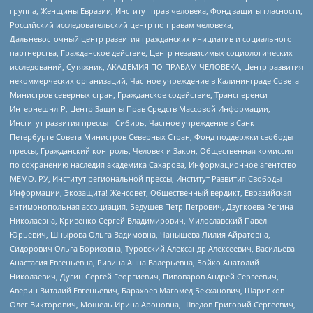
группа, Женщины Евразии, Институт прав человека, Фонд защиты гласности,
Российский исследовательский центр по правам человека,
Дальневосточный центр развития гражданских инициатив и социального
партнерства, Гражданское действие, Центр независимых социологических
исследований, Сутяжник, АКАДЕМИЯ ПО ПРАВАМ ЧЕЛОВЕКА, Центр развития
некоммерческих организаций, Частное учреждение в Калининграде Совета
Министров северных стран, Гражданское содействие, Трансперенси
Интернешнл-Р, Центр Защиты Прав Средств Массовой Информации,
Институт развития прессы - Сибирь, Частное учреждение в Санкт-
Петербурге Совета Министров Северных Стран, Фонд поддержки свободы
прессы, Гражданский контроль, Человек и Закон, Общественная комиссия
по сохранению наследия академика Сахарова, Информационное агентство
МЕМО. РУ, Институт региональной прессы, Институт Развития Свободы
Информации, Экозащита!-Женсовет, Общественный вердикт, Евразийская
антимонопольная ассоциация, Бедушев Петр Петрович, Дзугкоева Регина
Николаевна, Кривенко Сергей Владимирович, Милославский Павел
Юрьевич, Шнырова Ольга Вадимовна, Чанышева Лилия Айратовна,
Сидорович Ольга Борисовна, Туровский Александр Алексеевич, Васильева
Анастасия Евгеньевна, Ривина Анна Валерьевна, Бойко Анатолий
Николаевич, Дугин Сергей Георгиевич, Пивоваров Андрей Сергеевич,
Аверин Виталий Евгеньевич, Барахоев Магомед Бекханович, Шарипков
Олег Викторович, Мошель Ирина Ароновна, Шведов Григорий Сергеевич,