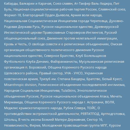
Кабарды, Балкарии и Карачая, Союз славян, Ат-Такфир Валь-Хиджра, Пит
Буль, Национал-социалистическая рабочая партия России, Славянский союз,
Формат-18, Благородный Орден Дьявола, Армия воли народа,
Национальная Социалистическая Инициатива города Череповца, Духовно-
Родовая Держава Русь, Русское национальное единство, Древнерусской
Инглистической церкви Православных Староверов-Инглингов, Русский
общенациональный союз, Движение против нелегальной иммиграции,
Кровь и Честь, О свободе совести и о религиозных объединениях, Омская
организация общественного политического движения Русское
национальное единство, Северное Братство, Клуб Болельщиков
Футбольного Клуба Динамо, Файзрахманисты, Мусульманская религиозная
организация п. Боровский, Община Коренного Русского народа
Щелковского района, Правый сектор, УНА - УНСО, Украинская
повстанческая армия, Тризуб им. Степана Бандеры, Братство, Белый Крест,
Misanthropic division, Религиозное объединение последователей инглиизма,
Народная Социальная Инициатива, TulaSkins, Этнополитическое
объединение Русские, Русское национальное объединение Атака, Мечеть
Мирмамеда, Община Коренного Русского народа г. Астрахани, ВОЛЯ,
Меджлис крымскотатарского народа, Рубеж Севера, ТОЙС, О
противодействии экстремистской деятельности, РЕВТАТПОД, Артподготовка,
Штольц, В честь иконы Божией Матери Державная, Сектор 16,
Независимость, Фирма, Молодежная правозащитная группа МПГ, Курсом