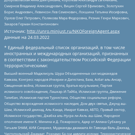
Смирнов Владимир Александрович, Вицин Сергей Ефимович, Золотухин
Борис Андреевич, Левинсон Лев Семенович, Локшина Татьяна Иосифовна,
Орлов Олег Петрович, Полякова Мара Федоровна, Резник Генри Маркович,
Захаров Герман Константинович
Источник:
http://unro.minjust.ru/NKOForeignAgent.aspx
данные на
24.03.2022
* Единый федеральный список организаций, в том числе
иностранных и международных организаций, признанных
в соответствии с законодательством Российской Федерации
террористическими:
Высший военный Маджлисуль Шура Объединенных сил моджахедов
Кавказа, Конгресс народов Ичкерии и Дагестана, База, Асбат аль-Ансар,
Священная война, Исламская группа, Братья-мусульмане, Партия
исламского освобождения, Лашкар-И-Тайба, Исламская группа, Движение
Талибан, Исламская партия Туркестана, Общество социальных реформ,
Общество возрождения исламского наследия, Дом двух святых, Джунд аш-
Шам, Исламский джихад, Аль-Каида, Имарат Кавказ, АБТО, Правый сектор,
Исламское государство, Джабха аль-Нусра ли-Ахль аш-Шам, Народное
ополчение имени К. Минина и Д. Пожарского, Аджр от Аллаха Субхану уа
Тагьаля SHAM, АУМ Синрике, Муджахеды джамаата Ат-Тавхида Валь-Джихад,
Чистопольский Джамаат, Рохнамо ба суи давлати исломи, Террористическое