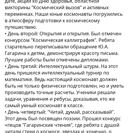
дате, акций ко Дню здоровья, областной
викторины "Космический вызов" и активных
переменках. Наши юные космонавты погрузились
в атмосферу подготовки к космическому
путешествию.
• День второй: Открытия и открытия. Был отмечен
конкурсом "Космическая каллиграфия". Ребята
старательно переписывали обращение Ю.А.
Гагарина к детям, демонстрируя красоту письма.
Лучшие работы были отмечены дипломами.
• День третий: Интеллектуальный штурм. На этот
день пришелся интеллектуальный турнир по
математике. Ведь настоящий космонавт должен
быть не только физически подготовлен, но и уметь
производить точные расчеты. Ученики решали
задачи, уравнения и ребусы, доказывая, кто же
самый умный космонавт в классе.
• День четвертый: "Читай, думай, рассказывай".
Этот день был посвящен поэзии. Прошел конкурс
чтецов "Гагаринские чтения", где ребята с душой
читали стихи о космосе, звездах и, конечно, о