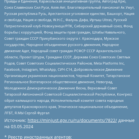
Правды и Единения, Каракольская инициативная группа, Автоград Крю,
Союз Славянских Сил Руси, Алля-Аят, Благотворительный пансионат Ак Умут,
Русская республика Русь, Арестантское уголовное единство, Башкорт, Нация
и свобода, Нация и свобода, W.H.С., Фалунь Дафа, Иртыш Ultras, Русский
Патриотический клуб-Новокузнецк/РПК, Сибирский державный союз, Фонд
борьбы с коррупцией, Фонд защиты прав граждан, Штабы Навального,
Совет граждан СССР Прикубанского округа г. Краснодара, Мужское
государство, Народное объединение русского движения, Народное
движение Адат, Народный совет граждан РСФСР СССР Архангельской
области, Проект Штурм, Граждане СССР, Держава Союз Советских Светлых
Родов, Совет Советских Социалистических Районов, Meta Platforms Inc,
Facebook, Instagram, WhatsApp, СИЧ-С14, Добровольческое Движение
Организации украинских националистов, Черный Комитет, Татарстанское
Региональное Всетатарское общественное движение, Невоград,
Молодежное Демократическое Движение Весна, Верховный Совет
Татарской Автономной Советской Социалистической Республики, Конгресс
ойрат-калмыцкого народа, Исполнительный комитет совета народных
депутатов Красноярского края, Этническое национальное объединение,
ЛГБТ, Я.МЫ Сергей Фургал
Источник:
https://minjust.gov.ru/ru/documents/7822/
данные
на
03.05.2024
* Реестр иностранных агентов: