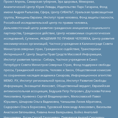
Проект Апрель, Самарская губерния, Эра здоровья, Мемориал,
Аналитический Центр Юрия Левады, Издательство Парк Гагарина, Фонд
имени Андрея Рылькова, Сфера, Центр СИБАЛЬТ, Уральская правозащитная
группа, Женщины Евразии, Институт прав человека, Фонд защиты гласности,
Российский исследовательский центр по правам человека,
Дальневосточный центр развития гражданских инициатив и социального
партнерства, Гражданское действие, Центр независимых социологических
исследований, Сутяжник, АКАДЕМИЯ ПО ПРАВАМ ЧЕЛОВЕКА, Центр развития
некоммерческих организаций, Частное учреждение в Калининграде Совета
Министров северных стран, Гражданское содействие, Трансперенси
Интернешнл-Р, Центр Защиты Прав Средств Массовой Информации,
Институт развития прессы - Сибирь, Частное учреждение в Санкт-
Петербурге Совета Министров Северных Стран, Фонд поддержки свободы
прессы, Гражданский контроль, Человек и Закон, Общественная комиссия
по сохранению наследия академика Сахарова, Информационное агентство
МЕМО. РУ, Институт региональной прессы, Институт Развития Свободы
Информации, Экозащита!-Женсовет, Общественный вердикт, Евразийская
антимонопольная ассоциация, Бедушев Петр Петрович, Дзугкоева Регина
Николаевна, Кривенко Сергей Владимирович, Милославский Павел
Юрьевич, Шнырова Ольга Вадимовна, Чанышева Лилия Айратовна,
Сидорович Ольга Борисовна, Туровский Александр Алексеевич, Васильева
Анастасия Евгеньевна, Ривина Анна Валерьевна, Бойко Анатолий
Николаевич, Дугин Сергей Георгиевич, Пивоваров Андрей Сергеевич,