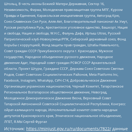
Штольц, В честь иконы Божией Матери Державная, Сектор 16,
Независимость, Фирма, Молодежная правозащитная группа МПГ, Курсом
Правды и Единения, Каракольская инициативная группа, Автоград Крю,
Союз Славянских Сил Руси, Алля-Аят, Благотворительный пансионат Ак Умут,
Русская республика Русь, Арестантское уголовное единство, Башкорт, Нация
и свобода, Нация и свобода, W.H.С., Фалунь Дафа, Иртыш Ultras, Русский
Патриотический клуб-Новокузнецк/РПК, Сибирский державный союз, Фонд
борьбы с коррупцией, Фонд защиты прав граждан, Штабы Навального,
Совет граждан СССР Прикубанского округа г. Краснодара, Мужское
государство, Народное объединение русского движения, Народное
движение Адат, Народный совет граждан РСФСР СССР Архангельской
области, Проект Штурм, Граждане СССР, Держава Союз Советских Светлых
Родов, Совет Советских Социалистических Районов, Meta Platforms Inc,
Facebook, Instagram, WhatsApp, СИЧ-С14, Добровольческое Движение
Организации украинских националистов, Черный Комитет, Татарстанское
Региональное Всетатарское общественное движение, Невоград,
Молодежное Демократическое Движение Весна, Верховный Совет
Татарской Автономной Советской Социалистической Республики, Конгресс
ойрат-калмыцкого народа, Исполнительный комитет совета народных
депутатов Красноярского края, Этническое национальное объединение,
ЛГБТ, Я.МЫ Сергей Фургал
Источник:
https://minjust.gov.ru/ru/documents/7822/
данные