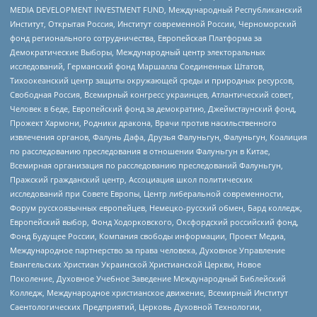
MEDIA DEVELOPMENT INVESTMENT FUND, Международный Республиканский
Институт, Открытая Россия, Институт современной России, Черноморский
фонд регионального сотрудничества, Европейская Платформа за
Демократические Выборы, Международный центр электоральных
исследований, Германский фонд Маршалла Соединенных Штатов,
Тихоокеанский центр защиты окружающей среды и природных ресурсов,
Свободная Россия, Всемирный конгресс украинцев, Атлантический совет,
Человек в беде, Европейский фонд за демократию, Джеймстаунский фонд,
Прожект Хармони, Родники дракона, Врачи против насильственного
извлечения органов, Фалунь Дафа, Друзья Фалуньгун, Фалуньгун, Коалиция
по расследованию преследования в отношении Фалуньгун в Китае,
Всемирная организация по расследованию преследований Фалуньгун,
Пражский гражданский центр, Ассоциация школ политических
исследований при Совете Европы, Центр либеральной современности,
Форум русскоязычных европейцев, Немецко-русский обмен, Бард колледж,
Европейский выбор, Фонд Ходорковского, Оксфордский российский фонд,
Фонд Будущее России, Компания свободы информации, Проект Медиа,
Международное партнерство за права человека, Духовное Управление
Евангельских Христиан Украинской Христианской Церкви, Новое
Поколение, Духовное Учебное Заведение Международный Библейский
Колледж, Международное христианское движение, Всемирный Институт
Саентологических Предприятий, Церковь Духовной Технологии,