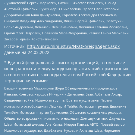
Лукашевский Сергей Маркович, Бахмин Вячеслав Иванович, Шабад
Анатолий Ефимович, Сухих Дарья Николаевна, Орлов Олег Петрович,
Добровольская Анна Дмитриевна, Королева Александра Евгеньевна,
Смирнов Владимир Александрович, Вицин Сергей Ефимович, Золотухин
Борис Андреевич, Левинсон Лев Семенович, Локшина Татьяна Иосифовна,
Орлов Олег Петрович, Полякова Мара Федоровна, Резник Генри Маркович,
Захаров Герман Константинович
Источник:
http://unro.minjust.ru/NKOForeignAgent.aspx
данные на
24.03.2022
* Единый федеральный список организаций, в том числе
иностранных и международных организаций, признанных
в соответствии с законодательством Российской Федерации
террористическими:
Высший военный Маджлисуль Шура Объединенных сил моджахедов
Кавказа, Конгресс народов Ичкерии и Дагестана, База, Асбат аль-Ансар,
Священная война, Исламская группа, Братья-мусульмане, Партия
исламского освобождения, Лашкар-И-Тайба, Исламская группа, Движение
Талибан, Исламская партия Туркестана, Общество социальных реформ,
Общество возрождения исламского наследия, Дом двух святых, Джунд аш-
Шам, Исламский джихад, Аль-Каида, Имарат Кавказ, АБТО, Правый сектор,
Исламское государство, Джабха аль-Нусра ли-Ахль аш-Шам, Народное