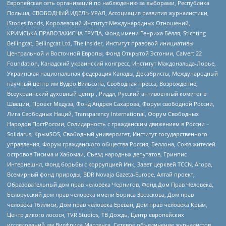
Европейская сеть организаций по наблюдению за выборами, Республика
Польша, СВОБОДНЫЙ ИДЕЛЬ-УРАЛ, Ассоциация развития журналистики,
IStories fonds, Королевский Институт Международных Отношений,
КРИМСЬКА ПРАВОЗАХИСНА ГРУПА, Фонд имени Генриха Бёлля, Stichting
Bellingcat, Bellingcat Ltd, The Insider, Институт правовой инициативы
Центральной и Восточной Европы, Фонд Открытой Эстонии, Calvert 22
Foundation, Канадский украинский конгресс, Институт Макдональда-Лорье,
Украинская национальная федерация Канады, Декабристы, Международный
научный центр им Вудро Вильсона, Свободная пресса, Возрождение,
Всеукраинский духовный центр , Риддл, Русский антивоенный комитет в
Швеции, Проект Медуза, Фонд Андрея Сахарова, Форум свободной России,
Лига Свободных Наций, Transparеncy International, Форум Свободных
Народов ПостРоссии, Солидарность с гражданским движением в России –
Solidarus, КрымSOS, Свободный университет, Институт государственного
управления, Форум гражданского общества Россия, Беллона, Союз жителей
островов Тисима и Хабомаи, Съезд народных депутатов, Гринпис
Интернешнл, Фонд борьбы с коррупцией Инк, Завет церквей TCCN, Агора,
Всемирный фонд природы, BDR Novaja Gazeta-Europe, Алтай проект,
Образовательный дом прав человека Чернигов, Фонд Дом Прав Человека,
Белорусский дом прав человека имени Бориса Звозскова, Дом прав
человека Тбилиси, Дом прав человека Ереван, Дом прав человека Крым,
Центр дикого лосося, TVR Studios, ТВ Дождь, Центр европейских
исследований им Вилфрида Мартенса, Сетевое объединение журналистов