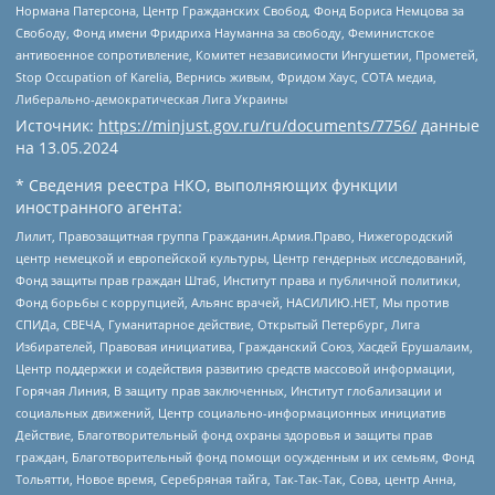
Нормана Патерсона, Центр Гражданских Свобод, Фонд Бориса Немцова за
Свободу, Фонд имени Фридриха Науманна за свободу, Феминистское
антивоенное сопротивление, Комитет независимости Ингушетии, Прометей,
Stop Occupation of Karelia, Вернись живым, Фридом Хаус, СОТА медиа,
Либерально-демократическая Лига Украины
Источник:
https://minjust.gov.ru/ru/documents/7756/
данные
на
13.05.2024
* Сведения реестра НКО, выполняющих функции
иностранного агента:
Лилит, Правозащитная группа Гражданин.Армия.Право, Нижегородский
центр немецкой и европейской культуры, Центр гендерных исследований,
Фонд защиты прав граждан Штаб, Институт права и публичной политики,
Фонд борьбы с коррупцией, Альянс врачей, НАСИЛИЮ.НЕТ, Мы против
СПИДа, СВЕЧА, Гуманитарное действие, Открытый Петербург, Лига
Избирателей, Правовая инициатива, Гражданский Союз, Хасдей Ерушалаим,
Центр поддержки и содействия развитию средств массовой информации,
Горячая Линия, В защиту прав заключенных, Институт глобализации и
социальных движений, Центр социально-информационных инициатив
Действие, Благотворительный фонд охраны здоровья и защиты прав
граждан, Благотворительный фонд помощи осужденным и их семьям, Фонд
Тольятти, Новое время, Серебряная тайга, Так-Так-Так, Сова, центр Анна,