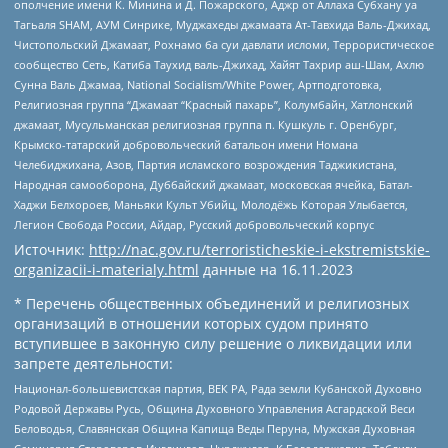
ополчение имени К. Минина и Д. Пожарского, Аджр от Аллаха Субхану уа
Тагьаля SHAM, АУМ Синрике, Муджахеды джамаата Ат-Тавхида Валь-Джихад,
Чистопольский Джамаат, Рохнамо ба суи давлати исломи, Террористическое
сообщество Сеть, Катиба Таухид валь-Джихад, Хайят Тахрир аш-Шам, Ахлю
Сунна Валь Джамаа, National Socialism/White Power, Артподготовка,
Религиозная группа “Джамаат “Красный пахарь”, Колумбайн, Хатлонский
джамаат, Мусульманская религиозная группа п. Кушкуль г. Оренбург,
Крымско-татарский добровольческий батальон имени Номана
Челебиджихана, Азов, Партия исламского возрождения Таджикистана,
Народная самооборона, Дуббайский джамаат, московская ячейка, Батал-
Хаджи Белхороев, Маньяки Культ Убийц, Молодёжь Которая Улыбается,
Легион Свобода России, Айдар, Русский добровольческий корпус
Источник:
http://nac.gov.ru/terroristicheskie-i-ekstremistskie-
organizacii-i-materialy.html
данные на
16.11.2023
* Перечень общественных объединений и религиозных
организаций в отношении которых судом принято
вступившее в законную силу решение о ликвидации или
запрете деятельности:
Национал-большевистская партия, ВЕК РА, Рада земли Кубанской Духовно
Родовой Державы Русь, Община Духовного Управления Асгардской Веси
Беловодья, Славянская Община Капища Веды Перуна, Мужская Духовная