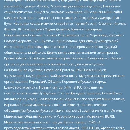
Семинария Староверов-Инглингов, Нурджулар, К Богодержавию, Таблиги
Джамаат, Свидетели Иеговы, Русское национальное единство, Национал-
социалистическое общество, Джамаат мувахидов, Объединенный Вилайат
Кабарды, Балкарии и Карачая, Союз славян, Ат-Такфир Валь-Хиджра, Пит
Буль, Национал-социалистическая рабочая партия России, Славянский союз,
Формат-18, Благородный Орден Дьявола, Армия воли народа,
Национальная Социалистическая Инициатива города Череповца, Духовно-
Родовая Держава Русь, Русское национальное единство, Древнерусской
Инглистической церкви Православных Староверов-Инглингов, Русский
общенациональный союз, Движение против нелегальной иммиграции,
Кровь и Честь, О свободе совести и о религиозных объединениях, Омская
организация общественного политического движения Русское
национальное единство, Северное Братство, Клуб Болельщиков
Футбольного Клуба Динамо, Файзрахманисты, Мусульманская религиозная
организация п. Боровский, Община Коренного Русского народа
Щелковского района, Правый сектор, УНА - УНСО, Украинская
повстанческая армия, Тризуб им. Степана Бандеры, Братство, Белый Крест,
Misanthropic division, Религиозное объединение последователей инглиизма,
Народная Социальная Инициатива, TulaSkins, Этнополитическое
объединение Русские, Русское национальное объединение Атака, Мечеть
Мирмамеда, Община Коренного Русского народа г. Астрахани, ВОЛЯ,
Меджлис крымскотатарского народа, Рубеж Севера, ТОЙС, О
противодействии экстремистской деятельности, РЕВТАТПОД, Артподготовка,