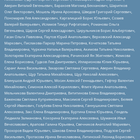
Аверин Виталий Евгеньевич, Барахоев Магомед Бекханович, Шарипков
Олег Викторович, Мошель Ирина Ароновна, Шведов Григорий Сергеевич,
Пономарев Лев Александрович, Каргалицкий Борис Юльевич, Созаев
Валерий Валерьевич, Исламов Тимур Рифгатович, Романова Ольга
Евгеньевна, Щаров Сергей Алексадрович, Цирульников Борис Альбертович,
Гасан Ольга Павловна, Паутов Юрий Анатольевич, Верховский Александр
Маркович, Пислакова-Паркер Марина Петровна, Кочеткова Татьяна
Владимировна, Чуркина Наталья Валерьевна, Акимова Татьяна Николаевна,
Золотарева Екатерина Александровна, Рачинский Ян Збигневич, Жемкова
Елена Борисовна, Гудков Лев Дмитриевич, Илларионова Юлия Юрьевна,
Саранг Анна Васильевна, Захарова Светлана Сергеевна, Аверин Владимир
Анатольевич, Щур Татьяна Михайловна, Щур Николай Алексеевич,
Блинушов Андрей Юрьевич, Мосин Алексей Геннадьевич, Гефтер Валентин
Михайлович, Симонов Алексей Кириллович, Флиге Ирина Анатольевна,
Мельникова Валентина Дмитриевна, Вититинова Елена Владимировна,
Баженова Светлана Куприяновна, Максимов Сергей Владимирович, Беляев
Сергей Иванович, Голубева Елена Николаевна, Ганнушкина Светлана
Алексеевна, Закс Елена Владимировна, Буртина Елена Юрьевна, Гендель
Людмила Залмановна, Кокорина Екатерина Алексеевна, Шуманов Илья
Вячеславович, Арапова Галина Юрьевна, Свечников Анатолий Мариевич,
Прохоров Вадим Юрьевич, Шахова Елена Владимировна, Подузов Сергей
Васильевич, Протасова Ирина Вячеславовна, Литинский Леонид Борисович,