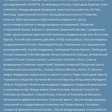
расследователей, АЛЛАТРА, За свободную Россию, Свободная Бурятия, Uralic,
UnKremlin, Международная федерация транспортных рабочих, ИстЧам
Финланд, Гудзоновский институт, Фонд Демократического Развития,
Комитет-2024, Центрально-Европейский университет, Центр
восточноевропейских и международных исследований, Общество
Сторожевой башни, Библии и трактатов Свидетелей Иеговы, Гражданский
Совет, Центр анализа европейской политики, Академическая сеть Восточная
Европа, Российский комитет действия, РЭНД корпорейшн, Русская Америка
за демократию в России, Настоящая Россия, Глобальная сеть журналистов-
расследователей, Служба поддержки, Свободная Россия Берлин, Свободная
Россия Северный Рейн-Вестфалия, Фонд глобальной помощи, Антивоенный
комитет России, Russie-Libertes, La Asocicion de Rusos Libres, Союз за
возвращение Северных территорий, Крымскотатарский Ресурсный Центр,
Глобальный союз IndustriALL, Russian Election Monitor, Article 19, Мнение
медиа, Федерация анархического черного креста, Радио Свободная Европа,
Германское общество изучения Восточной Европы, Фонд имени Фридриха
Эберта, XZ gGmbH, Мобильная академия поддержки гендерной демократии
и миротворчества, Форум имени Льва Копелева, American Councils for
International Education, Cultural Vistas, Institute of International Education,
Антивоенное движение Антальи, Открытый диалог, Школа международных
отношений и государственной политики им Питера Мунка, Российско-
канадский демократический альянс, Школа международных отношений им