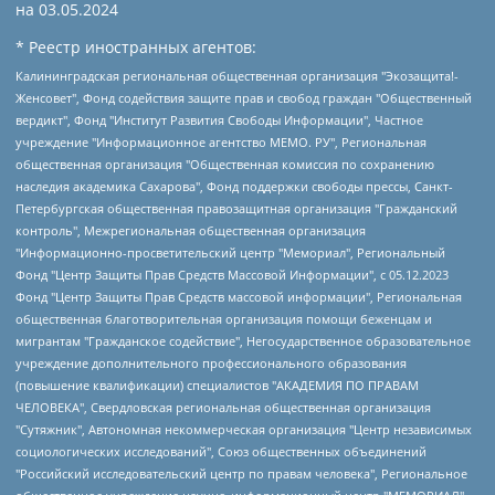
на
03.05.2024
* Реестр иностранных агентов:
Калининградская региональная общественная организация "Экозащита!-Женсовет", Фонд содействия защите прав и свобод граждан "Общественный вердикт", Фонд "Институт Развития Свободы Информации", Частное учреждение "Информационное агентство МЕМО. РУ", Региональная общественная организация "Общественная комиссия по сохранению наследия академика Сахарова", Фонд поддержки свободы прессы, Санкт-Петербургская общественная правозащитная организация "Гражданский контроль", Межрегиональная общественная организация "Информационно-просветительский центр "Мемориал", Региональный Фонд "Центр Защиты Прав Средств Массовой Информации", с 05.12.2023 Фонд "Центр Защиты Прав Средств массовой информации", Региональная общественная благотворительная организация помощи беженцам и мигрантам "Гражданское содействие", Негосударственное образовательное учреждение дополнительного профессионального образования (повышение квалификации) специалистов "АКАДЕМИЯ ПО ПРАВАМ ЧЕЛОВЕКА", Свердловская региональная общественная организация "Сутяжник", Автономная некоммерческая организация "Центр независимых социологических исследований", Союз общественных объединений "Российский исследовательский центр по правам человека", Региональное общественное учреждение научно-информационный центр "МЕМОРИАЛ", Некоммерческая организация "Фонд защиты гласности", Автономная некоммерческая организация "Институт прав человека", Городская общественная организация "Екатеринбургское общество "МЕМОРИАЛ", Городская общественная организация "Рязанское историко-просветительское и правозащитное общество "Мемориал" (Рязанский Мемориал), Челябинский региональный орган общественной самодеятельности – женское общественное объединение "Женщины Евразии", Челябинский региональный орган общественной самодеятельности "Уральская правозащитная группа", Фонд содействия защите здоровья и социальной справедливости имени Андрея Рылькова, Автономная Некоммерческая Организация "Аналитический Центр Юрия Левады", Автономная некоммерческая организация социальной поддержки населения "Проект Апрель", Региональная общественная организация помощи женщинам и детям, находящимся в кризисной ситуации "Информационно-методический центр "Анна", Фонд содействия развитию массовых коммуникаций и правовому просвещению "Так-так-Так", Фонд содействия устойчивому развитию "Серебряная тайга", Свердловский региональный общественный фонд социальных проектов "Новое время", "Idel.Реалии", Кавказ.Реалии, Крым.Реалии, Телеканал Настоящее Время, Татаро-башкирская служба Радио Свобода (Azatliq Radiosi), Радио Свободная Европа/Радио Свобода (PCE/PC), "Сибирь.Реалии", "Фактограф", Благотворительный фонд помощи осужденным и их семьям, Автономная некоммерческая организация "Институт глобализации и социальных движений", Фонд "В защиту прав заключенных", Частное учреждение "Центр поддержки и содействия развитию средств массовой информации", Пензенский региональный общественный благотворительный фонд "Гражданский союз", "Север.Реалии", Некоммерческая организация Фонд "Правовая инициатива", Общество с ограниченной ответственностью "Радио Свободная Европа/Радио Свобода", Чешское информационное агентство "MEDIUM-ORIENT", Красноярская региональная общественная организация "Мы против СПИДа", Камалягин Денис Николаевич, Маркелов Сергей Евгеньевич, Пономарев Лев Александрович, Савицкая Людмила Алексеевна, Автономная некоммерческая организация "Центр по работе с проблемой насилия "НАСИЛИЮ.НЕТ", Межрегиональный профессиональный союз работников здравоохранения "Альянс врачей", Юридическое лицо, зарегистрированное в Латвийской Республике, SIA "Medusa Project" (регистрационный номер 40103797863, дата регистрации 10.06.2014), Некоммерческая организация "Фонд по борьбе с коррупцией", Автономная некоммерческая организация "Институт права и публичной политики", Баданин Роман Сергеевич, Гликин Максим Александрович, Железнова Мария Михайловна, Лукьянова Юлия Сергеевна, Маетная Елизавета Витальевна, Маняхин Петр Борисович, Чуракова Ольга Владимировна, Ярош Юлия Петровна, Юридическое лицо "The Insider SIA", зарегистрированное в Риге, Латвийская Республика (дата регистрации 26.06.2015), являющееся администратором доменного имени интернет-издания "The Insider SIA", https://theins.ru, Постернак Алексей Евгеньевич, Рубин Михаил Аркадьевич, Анин Роман Александрович, Юридическое лицо Istories fonds, зарегистрированное в Латвийской Республике (регистрационный номер 50008295751, дата регистрации 24.02.2020), Великовский Дмитрий Александрович, Долинина Ирина Николаевна, Мароховская Алеся Алексеевна, Шлейнов Роман Юрьевич, Шмагун Олеся Валентиновна, Общество с ограниченной ответственностью "Альтаир 2021", Общество с ограниченной ответственностью "Вега 2021", Общество с ограниченной ответственностью "Главный редактор 2021", Общество с ограниченной ответственностью "Ромашки монолит", Важенков Артем Валерьевич, Ивановская областная общественная организация "Центр гендерных исследований", Гурман Юрий Альбертович, Медиапроект "ОВД-Инфо", Егоров Владимир Владимирович, Жилинский Владимир Александрович, Общество с ограниченной ответственностью "ЗП", Иванова София Юрьевна, Карезина Инна Павловна, Кильтау Екатерина Викторовна, Петров Алексей Викторович, Пискунов Сергей Евгеньевич, Смирнов Сергей Сергеевич, Тихонов Михаил Сергеевич, Общество с ограниченной ответственностью "ЖУРНАЛИСТ-ИНОСТРАННЫЙ АГЕНТ", Арапова Галина Юрьевна, Вольтская Татьяна Анатольевна, Американская компания "Mason G.E.S. Anonymous Foundation" (США), являющаяся владельцем интернет-издания https://mnews.world/, Компания "Stichting Bellingcat", зарегистрированная в Нидерландах (дата регистрации 11.07.2018), Захаров Андрей Вячеславович, Клепиковская Екатерина Дмитриевна, Общество с ограниченной ответственностью "МЕМО", Перл Роман Александрович, Симонов Евгений Алексеевич, Соловьева Елена Анатольевна, Сотников Даниил Владимирович, Сурначева Елизавета Дмитриевна, Автономная некоммерческая организация по защите прав человека и информированию населения "Якутия – Наше Мнение", Общество с ограниченной ответственностью "Москоу диджитал медиа", с 26.01.2023 Общество с ограниченной ответственностью "Чайка Белые сады", Ветошкина Валерия Валерьевна, Заговора Максим Александрович, Межрегиональное общественное движение "Российская ЛГБТ - сеть", Оленичев Максим Владимирович, Павлов Иван Юрьевич, Скворцова Елена Сергеевна, Общество с ограниченной ответственностью "Как бы инагент", Кочетков Игорь Викторович, Общество с ограниченной ответственностью "Честные выборы", Еланчик Олег Александрович, Общество с ограниченной ответственностью "Нобелевский призыв", Гималова Регина Эмилевна, Григорьев Андрей Валерьевич, Григорьева Алина Александровна, Ассоциация по содействию защите прав призывников, альтернативнослужащих и военнослужащих "Правозащитная группа "Гражданин.Армия.Право", Хисамова Регина Фаритовна, Автономная некоммерческая организация по реализации социально-правовых программ "Лилит", Дальневосточное общественное движение "Маяк", Санкт-Петербургская ЛГБТ-инициативная группа "Выход", Инициативная группа ЛГБТ+ "Реверс", Алексеев Андрей Викторович, Бекбулатова Таисия Львовна, Беляев Иван Михайлович, Владыкина Елена Сергеевна, Гельман Марат Александрович, Никульшина Вероника Юрьевна, Толоконникова Надежда Андреевна, Шендерович Виктор Анатольевич, Общество с ограниченной ответственностью "Данное сообщение", Общество с ограниченной ответственностью Издательский дом "Новая глава", Айнбиндер Александра Александровна, Московский комьюнити-центр для ЛГБТ+инициатив, Благотворительный фонд развития филантропии, Deutsche Welle (Германия, Kurt-Schumacher-Strasse 3, 53113 Bonn), Борзунова Мария Михайловна, Воробьев Виктор Викторович, Голубева Анна Львовна, Константинова Алла Михайловна, Малкова Ирина Владимировна, Мурадов Мурад Абдулгалимович, Осетинская Елизавета Николаевна, Понасенков Евгений Николаевич, Ганапольский Матвей Юрьевич, Киселев Евгений Алексеевич, Борухович Ирина Григорьевна, Дремин Иван Тимофеевич, Дубровский Дмитрий Викторович, Красноярская региональная общественная организация поддержки и развития альтернативных образовательных технологий и межкультурных коммуникаций "ИНТЕРРА", Маяковская Екатерина Алексеевна, Фейгин Марк Захарович, Филимонов Андрей Викторович, Дзугкоева Регина Николаевна, Доброхотов Роман Александрович, Дудь Юрий Александрович, Елкин Сергей Владимирович, Кругликов Кирилл Игоревич, Сабунаева Мария Леонидовна, Семенов Алексей Владимирович, Шаинян Карен Багратович, Шульман Екатерина Михайловна, Асафьев Артур Валерьевич, Вахштайн Виктор Семенович, Венедиктов Алексей Алексеевич, Лушникова Екатерина Евгеньевна, Волков Леонид Михайлович, Невзоров Александр Глебович, Пархоменко Сергей Борисович, Сироткин Ярослав Николаевич, Кара-Мурза Владимир Владимирович, Баранова Наталья Владимировна, Гозман Леонид Яковлевич, Кагарлицкий Борис Юльевич, Климарев Михаил Валерьевич, Милов Владимир Станиславович, Автономная некоммерческая организация Краснодарский центр современного искусства "Типография", Моргенштерн Алишер Тагирович, Соболь Любовь Эдуардовна, Общество с ограниченной ответственностью "ЛИЗА НОРМ", Каспаров Гарри Кимович, Ходорковский Михаил Борисович, Общество с ограниченной ответственностью "Апрельские тезисы", Данилович Ирина Брониславовна, Кашин Олег Владимирович, Петров Николай Владимирович, Пивоваров Алексей Владимирович, Соколов Михаил Владимирович, Цветкова Юлия Владимировна, Чичваркин Евгений Александрович, Комитет против пыток/Команда против пыток, Общество с ограниченной ответственностью "Первый научный", Общество с ограниченной ответственностью "Вертолет и ко", Белоцерковская Вероника Борисовна, Кац Максим Евгеньевич, Лазарева Татьяна Юрьевна, Шаведдинов Руслан Табризович, Яшин Илья Валерьевич, Общество с ограниченной ответственностью "Иноагент ААВ", Алешковский Дмитрий Петрович, Альбац Евгения Марковна, Быков Дмитрий Львович, Галямина Юлия Евгеньевна, Лойко Сергей Леонидович, Мартынов Кирилл Константинович, Медведев Сергей Александрович, Крашенинников Федор Геннадиевич, Гордеева Катерина Вл