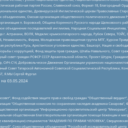
истическая рабочая партия России, Славянский союз, Формат-18, Благородный Ор
ациональное единство, Древнерусской Инглистической церкви Православных Ста
ных объединениях, Омская организация общественного политического движения Р
рганизация п. Боровский, Община Коренного Русского народа Щелковского район
гиозное объединение последователей инглиизма, Народная Социальная Инициатива,
 г. Астрахани, ВОЛЯ, Меджлис крымскотатарского народа, Рубеж Севера, ТОЙС, 
6, Независимость, Фирма, Молодежная правозащитная группа МПГ, Курсом Правд
ая республика Русь, Арестантское уголовное единство, Башкорт, Нация и свобода,
орьбы с коррупцией, Фонд защиты прав граждан, Штабы Навального, Совет гражд
ный совет граждан РСФСР СССР Архангельской области, Проект Штурм, Граждане 
tsApp, СИЧ-С14, Добровольческое Движение Организации украинских националисто
ный Совет Татарской Автономной Советской Социалистической Республики, Кон
БТ, Я.МЫ Сергей Фургал
 на
03.05.2024
мная некоммерческая организация "Центр по работе с проблемой насилия "НАСИЛИЮ.НЕТ", Межрегиональный профессиональный союз работников здравоохранения "Альянс врачей", Юридическое лицо, зарегистрированное в Латвийской Республике, SIA "Medusa Project" (регистрационный номер 40103797863, дата регистрации 10.06.2014), Некоммерческая организация "Фонд по борьбе с коррупцией", Автономная некоммерческая организация "Институт права и публичной политики", Баданин Роман Сергеевич, Гликин Максим Александрович, Железнова Мария Михайловна, Лукьянова Юлия Сергеевна, Маетная Елизавета Витальевна, Маняхин Петр Борисович, Чуракова Ольга Владимировна, Ярош Юлия Петровна, Юридическое лицо "The Insider SIA", зарегистрированное в Риге, Латвийская Республика (дата регистрации 26.06.2015), являющееся администратором доменного имени интернет-издания "The Insider SIA", https://theins.ru, Постернак Алексей Евгеньевич, Рубин Михаил Аркадьевич, Анин Роман Александрович, Юридическое лицо Istories fonds, зарегистрированное в Латвийской Республике (регистрационный номер 50008295751, дата регистрации 24.02.2020), Великовский Дмитрий Александрович, Долинина Ирина Николаевна, Мароховская Алеся Алексеевна, Шлейнов Роман Юрьевич, Шмагун Олеся Валентиновна, Общество с ограниченной ответственностью "Альтаир 2021", Общество с ограниченной ответственностью "Вега 2021", Общество с ограниченной ответственностью "Главный редактор 2021", Общество с ограниченной ответственностью "Ромашки монолит", Важенков Артем Валерьевич, Ивановская областная общественная организация "Центр гендерных исследований", Гурман Юрий Альбертович, Медиапроект "ОВД-Инфо", Егоров Владимир Владимирович, Жилинский Владимир Александрович, Общество с ограниченной ответственностью "ЗП", Иванова София Юрьевна, Карезина Инна Павловна, Кильтау Екатерина Викторовна, Петров Алексей Викторович, Пискунов Сергей Евгеньевич, Смирнов Сергей Сергеевич, Тихонов Михаил Сергеевич, Общество с ограниченной ответственностью "ЖУРНАЛИСТ-ИНОСТРАННЫЙ АГЕНТ", Арапова Галина Юрьевна, Вольтская Татьяна Анатольевна, Американская компания "Mason G.E.S. Anonymous Foundation" (США), являющаяся владельцем интернет-издания https://mnews.world/, Компания "Stichting Bellingcat", зарегистрированная в Нидерландах (дата регистрации 11.07.2018), Захаров Андрей Вячеславович, Клепиковская Екатерина Дмитриевна, Общество с ограниченной ответственностью "МЕМО", Перл Роман Александрович, Симонов Евгений Алексеевич, Соловьева Елена Анатольевна, Сотников Даниил Владимирович, Сурначева Елизавета Дмитриевна, Автономная некоммерческая организация по защите прав человека и информированию населения "Якутия – Наше Мнение", Общество с ограниченной ответственностью "Москоу диджитал медиа", с 26.01.2023 Общество с ограниченной ответственностью "Чайка Белые сады", Ветошкина Валерия Валерьевна, Заговора Максим Александрович, Межрегиональное общественное движение "Российская ЛГБТ - сеть", Оленичев Максим Владимирович, Павлов Иван Юрьевич, Скворцова Елена Сергеевна, Общество с ограниченной ответственностью "Как бы инагент", Кочетков Игорь Викторович, Общество с ограниченной ответственностью "Честные выборы", Еланчик Олег Александрович, Общество с ограниченной ответственностью "Нобелевский призыв", Гималова Регина Эмилевна, Григорьев Андрей Валерьевич, Григорьева Алина Александровна, Ассоциация по содействию защите прав призывников, альтернативнослужащих и военнослужащих "Правозащитная группа "Гражданин.Армия.Право", Хисамова Регина Фаритовна, Автономная некоммерческая организация по реализации социально-правовых программ "Лилит", Дальн