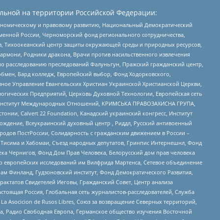
льной на территории Российской Федерации:
кономическому и правовому развитию, Национальный Демократический
менной России, Черноморский фонд регионального сотрудничества,
, Тихоокеанский центр защиты окружающей среды и природных ресурсов,
 Хармони, Родники дракона, Врачи против насильственного извлечения
по расследованию преследований Фалуньгун, Пражский гражданский центр,
бмен, Бард колледж, Европейский выбор, Фонд Ходорковского,
ное Управление Евангельских Христиан Украинской Христианской Церкви,
огических Предприятий, Церковь Духовной Технологии, Европейская сеть
ий Институт Международных Отношений, КРИМСЬКА ПРАВОЗАХИСНА ГРУПА,
стонии, Calvert 22 Foundation, Канадский украинский конгресс, Институт
ждение, Всеукраинский духовный центр , Риддл, Русский антивоенный
ародов ПостРоссии, Солидарность с гражданским движением в России –
в Тисима и Хабомаи, Съезд народных депутатов, Гринпис Интернешнл, Фонд
ека Чернигов, Фонд Дом Прав Человека, Белорусский дом прав человека
нтр европейских исследований им Вилфрида Мартенса, Сетевое объединение
Чам Финланд, Гудзоновский институт, Фонд Демократического Развития,
актатов Свидетелей Иеговы, Гражданский Совет, Центр анализа
астоящая Россия, Глобальная сеть журналистов-расследователей, Служба
a Asocicion de Rusos Libres, Союз за возвращение Северных территорий,
еста, Радио Свободная Европа, Германское общество изучения Восточной