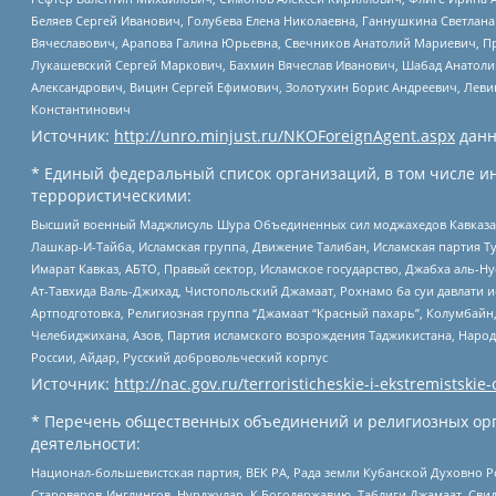
Беляев Сергей Иванович, Голубева Елена Николаевна, Ганнушкина Светлана
Вячеславович, Арапова Галина Юрьевна, Свечников Анатолий Мариевич, П
Лукашевский Сергей Маркович, Бахмин Вячеслав Иванович, Шабад Анатоли
Александрович, Вицин Сергей Ефимович, Золотухин Борис Андреевич, Леви
Константинович
Источник:
http://unro.minjust.ru/NKOForeignAgent.aspx
данн
* Единый федеральный список организаций, в том числе и
террористическими:
Высший военный Маджлисуль Шура Объединенных сил моджахедов Кавказа, Ко
Лашкар-И-Тайба, Исламская группа, Движение Талибан, Исламская партия Т
Имарат Кавказ, АБТО, Правый сектор, Исламское государство, Джабха аль-
Ат-Тавхида Валь-Джихад, Чистопольский Джамаат, Рохнамо ба суи давлати и
Артподготовка, Религиозная группа “Джамаат “Красный пахарь”, Колумбайн
Челебиджихана, Азов, Партия исламского возрождения Таджикистана, Народ
России, Айдар, Русский добровольческий корпус
Источник:
http://nac.gov.ru/terroristicheskie-i-ekstremistskie-
* Перечень общественных объединений и религиозных орг
деятельности:
Национал-большевистская партия, ВЕК РА, Рада земли Кубанской Духовно
Староверов-Инглингов, Нурджулар, К Богодержавию, Таблиги Джамаат, Сви