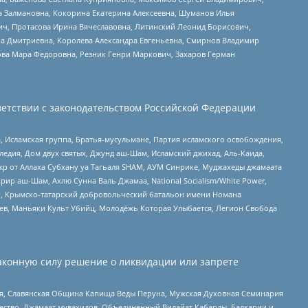
а Залмановна, Кокорина Екатерина Алексеевна, Шуманов Илья
ч, Протасова Ирина Вячеславовна, Литинский Леонид Борисович,
а Дмитриевна, Королева Александра Евгеньевна, Смирнов Владимир
ова Мара Федоровна, Резник Генри Маркович, Захаров Герман
етствии с законодательством Российской Федерации
 Исламская группа, Братья-мусульмане, Партия исламского освобождения,
едия, Дом двух святых, Джунд аш-Шам, Исламский джихад, Аль-Каида,
жр от Аллаха Субхану уа Тагьаля SHAM, АУМ Синрике, Муджахеды джамаата
рир аш-Шам, Ахлю Сунна Валь Джамаа, National Socialism/White Power,
рг, Крымско-татарский добровольческий батальон имени Номана
оев, Маньяки Культ Убийц, Молодёжь Которая Улыбается, Легион Свобода
аконную силу решение о ликвидации или запрете
ья, Славянская Община Капища Веды Перуна, Мужская Духовная Семинария
щество, Джамаат мувахидов, Объединенный Вилайат Кабарды, Балкарии и