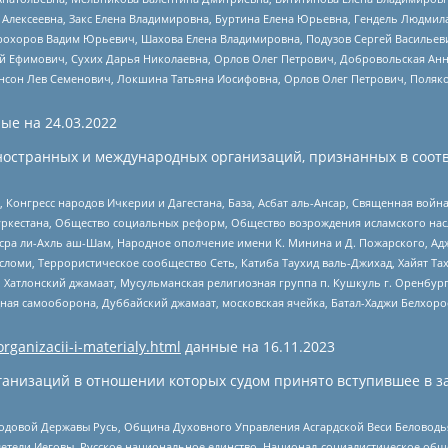
 Алексеевна, Закс Елена Владимировна, Буртина Елена Юрьевна, Гендель Людмил
рохоров Вадим Юрьевич, Шахова Елена Владимировна, Подузов Сергей Васильеви
й Ефимович, Сухих Дарья Николаевна, Орлов Олег Петрович, Добровольская Анн
нсон Лев Семенович, Локшина Татьяна Иосифовна, Орлов Олег Петрович, Поляк
ые на
24.03.2022
ностранных и международных организаций, признанных в соотв
нгресс народов Ичкерии и Дагестана, База, Асбат аль-Ансар, Священная война,
уркестана, Общество социальных реформ, Общество возрождения исламского насл
Нусра ли-Ахль аш-Шам, Народное ополчение имени К. Минина и Д. Пожарского, Ад
сломи, Террористическое сообщество Сеть, Катиба Таухид валь-Джихад, Хайят Тах
, Хатлонский джамаат, Мусульманская религиозная группа п. Кушкуль г. Оренбу
ная самооборона, Дуббайский джамаат, московская ячейка, Батал-Хаджи Белхор
organizacii-i-materialy.html
данные на
16.11.2023
анизаций в отношении которых судом принято вступившее в з
 Родовой Державы Русь, Община Духовного Управления Асгардской Веси Беловод
детели Иеговы, Русское национальное единство, Национал-социалистическое об