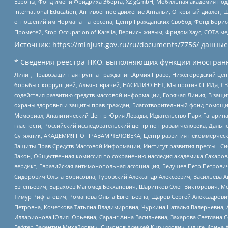
Европы, Фонд имени Фридриха Эберта, XZ gGmbH, Мобильная академия поддержк
International Education, Антивоенное движение Антальи, Открытый диало
отношений им Нормана Патерсона, Центр Гражданских Свобод, Фонд Бориса
Прометей, Stop Occupation of Karelia, Вернись живым, Фридом Хаус, СОТА 
Источник:
https://minjust.gov.ru/ru/documents/7756/
данные
* Сведения реестра НКО, выполняющих функции иностранн
Лилит, Правозащитная группа Гражданин.Армия.Право, Нижегородский цент
борьбы с коррупцией, Альянс врачей, НАСИЛИЮ.НЕТ, Мы против СПИДа, СВЕ
содействия развитию средств массовой информации, Горячая Линия, В защ
охраны здоровья и защиты прав граждан, Благотворительный фонд помощи ос
Мемориал, Аналитический Центр Юрия Левады, Издательство Парк Гагарина
гласности, Российский исследовательский центр по правам человека, Даль
Сутяжник, АКАДЕМИЯ ПО ПРАВАМ ЧЕЛОВЕКА, Центр развития некоммерческих
Защиты Прав Средств Массовой Информации, Институт развития прессы - Си
Закон, Общественная комиссия по сохранению наследия академика Сахаров
вердикт, Евразийская антимонопольная ассоциация, Бедушев Петр Петрови
Сидорович Ольга Борисовна, Туровский Александр Алексеевич, Васильева А
Евгеньевич, Барахоев Магомед Бекханович, Шарипков Олег Викторович, М
Тимур Рифгатович, Романова Ольга Евгеньевна, Щаров Сергей Алексадрови
Петровна, Кочеткова Татьяна Владимировна, Чуркина Наталья Валерьевна, 
Илларионова Юлия Юрьевна, Саранг Анна Васильевна, Захарова Светлана 
Гефтер Валентин Михайлович, Симонов Алексей Кириллович, Флиге Ирина 