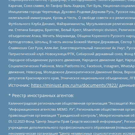
Карачая, Союз славян, Ат-Такфир Валь-Хиджра, Пит Буль, Национал-социал
Инициатива города Череповца, Духовно-Родовая Держава Русь, Русское н
нелегальной иммиграции, Кровь и Честь, О свободе совести и о религиоз
Футбольного Клуба Динамо, Файзрахманисты, Мусульманская религиозная о
им. Степана Бандеры, Братство, Белый Крест, Misanthropic division, Рели
объединение Атака, Мечеть Мирмамеда, Община Коренного Русского народа
Артподготовка, Штольц, В честь иконы Божией Матери Державная, Сектор 1
Славянских Сил Руси, Алля-Аят, Благотворительный пансионат Ак Умут, Русск
Патриотический клуб-Новокузнецк/РПК, Сибирский державный союз, Фонд б
Народное объединение русского движения, Народное движение Адат, Народ
Социалистических Районов, Meta Platforms Inc, Facebook, Instagram, Wha
движение, Невоград, Молодежное Демократическое Движение Весна, Верхов
депутатов Красноярского края, Этническое национальное объединение, ЛГ
Источник:
https://minjust.gov.ru/ru/documents/7822/
данные
* Реестр иностранных агентов:
Калининградская региональная общественная организация "Экозащита!-Женсовет", Фонд содействия защите прав и свобод граждан "Общественный вердикт", Фонд "Институт Развития Свободы Информации", Частное учреждение "Информационное агентство МЕМО. РУ", Региональная общественная организация "Общественная комиссия по сохранению наследия академика Сахарова", Фонд поддержки свободы прессы, Санкт-Петербургская общественная правозащитная организация "Гражданский контроль", Межрегиональная общественная организация "Информационно-просветительский центр "Мемориал", Региональный Фонд "Центр Защиты Прав Средств Массовой Информации", с 05.12.2023 Фонд "Центр Защиты Прав Средств массовой информации", Региональная общественная благотворительная организация помощи беженцам и мигрантам "Гражданское содействие", Негосударственное образовательное учреждение дополнительного профессионального образования (повышение квалификации) специалистов "АКАДЕМИЯ ПО ПРАВАМ ЧЕЛОВЕКА", Свердловская региональная общественная организация "Сутяжник", Автономная некоммерческая организация "Центр независимых социологических исследований", Союз общественных объединений "Российский исследовательский центр по правам человека", Региональное общественное учреждение научно-информационный центр "МЕМОРИАЛ", Некоммерческая организация "Фонд защиты гласности", Автономная некоммерческая организация "Институт прав человека", Городская общественная организация "Екатеринбургское общество "МЕМОРИАЛ", Городская общественная организация "Рязанское историко-просветительское и правозащитное общество "Мемориал" (Рязанский Мемориал), Челябинский региональный орган общественной самодеятельности – женское общественное объединение "Женщины Евразии", Челябинский региональный орган общественной самодеятельности "Уральская правозащитная группа", Фонд содействия защите здоровья и социальной справедливости имени Андрея Рылькова, Автономная Некоммерческая Организация "Аналитический Центр Юрия Левады", Автономная некоммерческая организация социальной поддержки населения "Проект Апрель", Региональная общественная организация помощи женщинам и детям, находящимся в кризисной ситуации "Информационно-методический центр "Анна", Фонд содействия развитию массовых коммуникаций и правовому просвещению "Так-так-Так", Фонд содействия устойчивому развитию "Серебряная тайга", Свердловский региональный общественный фонд социальных проектов "Новое время", "Idel.Реалии", Кавказ.Реалии, Крым.Реалии, Телеканал Настоящее Время, Татаро-башкирская служба Радио Свобода (Azatliq Radiosi), Радио Свободная Европа/Радио Свобода (PCE/PC), "Сибирь.Реалии", "Фактограф", Благотворительный фонд помощи осужденным и их семьям, Автономная некоммерческая организация "Институт глобализации и социальных движений", Фонд "В защиту прав заключенных", Частное учреждение "Центр поддержки и содействия развитию средств массовой информации", Пензенский региональный общественный благотворительный фонд "Гражданский союз", "Север.Реалии", Некоммерческая организация Фонд "Правовая инициатива", Общество с ограниченной ответственностью "Радио Свободная Европа/Радио Свобода", Чешское информационное агентство "MEDIUM-ORIENT", Красноярская региональная общественная организация "Мы против СПИДа", Камалягин Денис Николаевич, Маркелов Сергей Евгеньевич, Пономарев Лев Александрович, Савицкая Людмила Алексеевна, Автоно