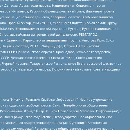
ден Дьявола, Армия воли народа, Национальная Социалистическая
роверов-Инглингов, Русский общенациональный союз, Движение против
усское национальное единство, Северное Братство, Клуб Болельщиков
а, Правый сектор, УНА - УНСО, Украинская повстанческая армия, Тризуб
 TulaSkins, Этнополитическое объединение Русские, Русское национальное
О противодействии экстремистской деятельности, РЕВТАТПОД,
ы и Единения, Каракольская инициативная группа, Автоград Крю, Союз
 Нация и свобода, W.H.С., Фалунь Дафа, Иртыш Ultras, Русский
ан СССР Прикубанского округа г. Краснодара, Мужское государство,
СССР, Держава Союз Советских Светлых Родов, Совет Советских
в, Черный Комитет, Татарстанское Региональное Всетатарское общественное
гресс ойрат-калмыцкого народа, Исполнительный комитет совета народных
евосточное общественное движение "Маяк", Санкт-Петербургская ЛГБТ-инициативная группа "Выход", Инициативная группа ЛГБТ+ "Реверс", Алексеев Андрей Викторович, Бекбулатова Таисия Львовна, Беляев Иван Михайлович, Владыкина Елена Сергеевна, Гельман Марат Александрович, Никульшина Вероника Юрьевна, Толоконникова Надежда Андреевна, Шендерович Виктор Анатольевич, Общество с ограниченной ответственностью "Данное сообщение", Общество с ограниченной ответственностью Издательский дом "Новая глава", Айнбиндер Александра Александровна, Московский комьюнити-центр для ЛГБТ+инициатив, Благотворительный фонд развития филантропии, Deutsche Welle (Германия, Kurt-Schumacher-Strasse 3, 53113 Bonn), Борзунова Мария Михайловна, Воробьев Виктор Викторович, Голубева Анна Львовна, Константинова Алла Михайловна, Малкова Ирина Владимировна, Мурадов Мурад Абдулгалимович, Осетинская Елизавета Николаевна, Понасенков Евгений Николаевич, Ганапольский Матвей Юрьевич, Киселев Евгений Алексеевич, Борухович Ирина Григорьевна, Дремин Иван Тимофеевич, Дубровский Дмитрий Викторович, Красноярская региональная общественная организация поддержки и развития альтернативных образовательных технологий и межкультурных коммуникаций "ИНТЕРРА", Маяковская Екатерина Алексеевна, Фейгин Марк Захарович, Филимонов Андрей Викторович, Дзугкоева Регина Николаевна, Доброхотов Роман Александрович, Дудь Юрий Александрович, Елкин Сергей Владимирович, Кругликов Кирилл Игоревич, Сабунаева Мария Леонидовна, Семенов Алексей Владимирович, Шаинян Карен Багратович, Шульман Екатерина Михайловна, Асафьев Артур Валерьевич, Вахштайн Виктор Семенович, Венедиктов Алексей Алексеевич, Лушникова Екатерина Евгеньевна, Волков Леонид Михайлович, Невзоров Александр Глебович, Пархоменко Сергей Борисович, Сироткин Ярослав Николаевич, Кара-Мурза Владимир Владимирович, Баранова Наталья Владимировна, Гозман Леонид Яковлевич, Кагарлицкий Борис Юльевич, Климарев Михаил Валерьевич, Милов Владимир Станиславович, Автономная некоммерческая организация Краснодарский центр современного искусства "Типография", Моргенштерн Алишер Тагирович, Соболь Любовь Эдуардовна, Общество с ограниченной ответственностью "ЛИЗА НОРМ", Каспаров Гарри Кимович, Ходорковский Михаил Борисович, Общество с ограниченной ответственностью "Апрельские тезисы", Данилович Ирина Брониславовна, Кашин Олег Владимирович, Петров Николай Владимирович, Пивоваров Алексей Владимирович, Соколов Михаил Владимирович, Цветкова Юлия Владимировна, Чичваркин Евгений Александрович, Комитет против пыток/Команда против пыток, Общество с ограниченной ответственностью "Первый научный", Общество с ограниченной ответственностью "Вертолет и ко", Белоцерковская Вероника Борисовна, Кац Максим Евгеньевич, Лазарева Татьяна Юрьевна, Шаведдинов Руслан Табризович, Яшин Илья Валерьевич, Общество с ограниченной ответственностью "Иноагент ААВ", Алешковский Дмитрий Петрович, Альбац Евгения Марковна, Быков Дмитрий Львович, Галямина Юлия Евгеньевна, Лойко Сергей Леонидович, Мартынов Кирилл Константинович, Медведев Сергей Александрович, Крашенинников Федор Геннадиевич, Гордеева Катерина Вл