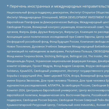
* Перечень иностранных и международных неправительств
Национальный фонд в поддержку демократии, Институт Открытое Общество
Институт Международных Отношений, MEDIA DEVELOPMENT INVESTMENT FUND,
Европейская Платформа за Демократические Выборы, Международный цент
Свободная Россия, Всемирный конгресс украинцев, Атлантический совет, Ч
органов, Фалунь Дафа, Друзья Фалуньгун, Фалуньгун, Коалиция по рассле
Ассоциация школ политических исследований при Совете Европы, Центр ли
Оксфордский российский фонд, Фонд Будущее России, Компания свободы ин
Новое Поколение, Духовное Учебное Заведение Международный Библейский
организаций по наблюдению за выборами, Республика Польша, СВОБОДНЫЙ
Фонд имени Генриха Бёлля, Stichting Bellingcat, Bellingcat Ltd, The Inside
Макдональда-Лорье, Украинская национальная федерация Канады, Декабрис
комитет в Швеции, Проект Медуза, Фонд Андрея Сахарова, Форум свободной 
Solidarus, КрымSOS, Свободный университет, Институт государственного у
борьбы с коррупцией Инк, Завет церквей TCCN, Агора, Всемирный фонд при
имени Бориса Звозскова, Дом прав человека Тбилиси, Дом прав человека Ер
журналистов расследователей, АЛЛАТРА, За свободную Россию, Свободная Б
Комитет-2024, Центрально-Европейский университет, Центр восточноевроп
европейской политики, Академическая сеть Восточная Европа, Российский к
поддержки, Свободная Россия Берлин, Свободная Россия Северный Рейн-Вест
Крымскотатарский Ресурсный Центр, Глобальный союз IndustriALL, Russian E