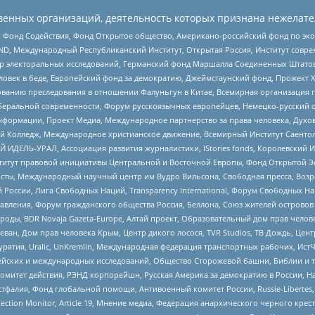
енных организаций, деятельность которых признана нежелате
 Фонд Содействия, Фонд Открытое общество, Американо-российский фонд по э
 Международный Республиканский Институт, Открытая Россия, Институт совре
р электоральных исследований, Германский фонд Маршалла Соединенных Штатов
еловек в беде, Европейский фонд за демократию, Джеймстаунский фонд, Прожект
дованию преследования в отношении Фалуньгун в Китае, Всемирная организация 
беральной современности, Форум русскоязычных европейцев, Немецко-русский о
формации, Проект Медиа, Международное партнерство за права человека, Духов
 Колледж, Международное христианское движение, Всемирный Институт Саентол
 ИДЕЛЬ-УРАЛ, Ассоциация развития журналистики, IStories fonds, Королевск
r, Институт правовой инициативы Центральной и Восточной Европы, Фонд Открытой Э
ты, Международный научный центр им Вудро Вильсона, Свободная пресса, Возро
России, Лига Свободных Наций, Transparеncy International, Форум Свободных Н
правления, Форум гражданского общества Россия, Беллона, Союз жителей острово
роды, BDR Novaja Gazeta-Europe, Алтай проект, Образовательный дом прав челов
еван, Дом прав человека Крым, Центр дикого лосося, TVR Studios, ТВ Дождь, Це
урятия, Uralic, UnKremlin, Международная федерация транспортных рабочих, Ист
ейских и международных исследований, Общество Сторожевой башни, Библии и тр
омитет действия, РЭНД корпорейшн, Русская Америка за демократию в России, Н
фалия, Фонд глобальной помощи, Антивоенный комитет России, Russie-Libertes, L
lection Monitor, Article 19, Мнение медиа, Федерация анархического черного кр