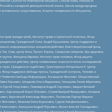
ouncils for International Education, Cultural Vistas, Institute of
, Российско-канадский демократический альянс, Школа международных
е антивоенное сопротивление, Комитет независимости Ингушетии,
ты прав граждан Штаб, Институт права и публичной политики, Фонд
инициатива, Гражданский Союз, Хасдей Ерушалаим, Центр поддержки и
социально-информационных инициатив Действие, Благотворительный фонд
Так, Сова, центр Анна, Проект Апрель, Самарская губерния, Эра здоровья,
я группа, Женщины Евразии, Институт прав человека, Фонд защиты
Гражданское действие, Центр независимых социологических исследований,
стран, Гражданское содействие, Трансперенси Интернешнл-Р, Центр
н, Фонд поддержки свободы прессы, Гражданский контроль, Человек и
тут Развития Свободы Информации, Экозащита!-Женсовет, Общественный
й Павел Юрьевич, Шнырова Ольга Вадимовна, Чанышева Лилия Айратовна,
ин Сергей Георгиевич, Пивоваров Андрей Сергеевич, Аверин Виталий
вич, Каргалицкий Борис Юльевич, Созаев Валерий Валерьевич, Исламов
льевич, Верховский Александр Маркович, Пислакова-Паркер Марина
н Збигневич, Жемкова Елена Борисовна, Гудков Лев Дмитриевич,
й Алексеевич, Блинушов Андрей Юрьевич, Мосин Алексей Геннадьевич,
а, Баженова Светлана Куприяновна, Максимов Сергей Владимирович,