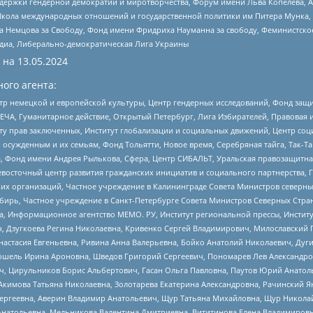
и гендерной демократии и миротворчества, Форум имени Льва Копелева, American C
г, Школа международных отношений и государственной политики им Питера Мунка
 Немцова за Свободу, Фонд имени Фридриха Науманна за свободу, Феминистско
медиа, Либерально-демократическая Лига Украины
 на
13.05.2024
ого агента:
р немецкой и европейской культуры, Центр гендерных исследований, Фонд защи
ЧА, Гуманитарное действие, Открытый Петербург, Лига Избирателей, Правовая 
иту прав заключенных, Институт глобализации и социальных движений, Центр 
ужденным и их семьям, Фонд Тольятти, Новое время, Серебряная тайга, Так-Так-
, Фонд имени Андрея Рылькова, Сфера, Центр СИБАЛЬТ, Уральская правозащитна
невосточный центр развития гражданских инициатив и социального партнерства, 
 организаций, Частное учреждение в Калининграде Совета Министров северных 
бирь, Частное учреждение в Санкт-Петербурге Совета Министров Северных Стра
а, Информационное агентство МЕМО. РУ, Институт региональной прессы, Инсти
ч, Дзугкоева Регина Николаевна, Кривенко Сергей Владимирович, Милославски
настасия Евгеньевна, Ривина Анна Валерьевна, Бойко Анатолий Николаевич, Дуг
ошель Ирина Ароновна, Шведов Григорий Сергеевич, Пономарев Лев Александро
ч, Цирульников Борис Альбертович, Гасан Ольга Павловна, Паутов Юрий Анато
Акимова Татьяна Николаевна, Золотарева Екатерина Александровна, Рачинский Я
Сергеевна, Аверин Владимир Анатольевич, Щур Татьяна Михайловна, Щур Никола
Анатольевна, Мельникова Валентина Дмитриевна, Вититинова Елена Владимировн