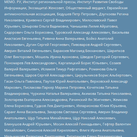
МЕМО. РУ, Институт региональной прессы, Институт Развития Свободы
Информации, Экозащита!-Женсовет, Общественный вердикт, Евразийская
антимонопольная ассоциация, Бедушев Петр Петрович, Дзугкоева Регина
Николаевна, Кривенко Сергей Владимирович, Милославский Павел
Юрьевич, Шнырова Ольга Вадимовна, Чанышева Лилия Айратовна,
Сидорович Ольга Борисовна, Туровский Александр Алексеевич, Васильева
Анастасия Евгеньевна, Ривина Анна Валерьевна, Бойко Анатолий
Николаевич, Дугин Сергей Георгиевич, Пивоваров Андрей Сергеевич,
Аверин Виталий Евгеньевич, Барахоев Магомед Бекханович, Шарипков
Олег Викторович, Мошель Ирина Ароновна, Шведов Григорий Сергеевич,
Пономарев Лев Александрович, Каргалицкий Борис Юльевич, Созаев
Валерий Валерьевич, Исламов Тимур Рифгатович, Романова Ольга
Евгеньевна, Щаров Сергей Алексадрович, Цирульников Борис Альбертович,
Гасан Ольга Павловна, Паутов Юрий Анатольевич, Верховский Александр
Маркович, Пислакова-Паркер Марина Петровна, Кочеткова Татьяна
Владимировна, Чуркина Наталья Валерьевна, Акимова Татьяна Николаевна,
Золотарева Екатерина Александровна, Рачинский Ян Збигневич, Жемкова
Елена Борисовна, Гудков Лев Дмитриевич, Илларионова Юлия Юрьевна,
Саранг Анна Васильевна, Захарова Светлана Сергеевна, Аверин Владимир
Анатольевич, Щур Татьяна Михайловна, Щур Николай Алексеевич,
Блинушов Андрей Юрьевич, Мосин Алексей Геннадьевич, Гефтер Валентин
Михайлович, Симонов Алексей Кириллович, Флиге Ирина Анатольевна,
Мельникова Валентина Дмитриевна, Вититинова Елена Владимировна,