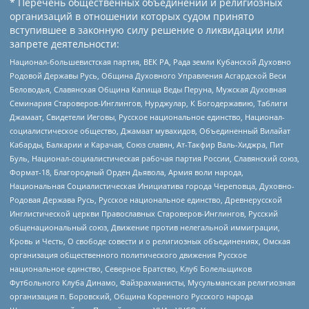
* Перечень общественных объединений и религиозных
организаций в отношении которых судом принято
вступившее в законную силу решение о ликвидации или
запрете деятельности:
Национал-большевистская партия, ВЕК РА, Рада земли Кубанской Духовно
Родовой Державы Русь, Община Духовного Управления Асгардской Веси
Беловодья, Славянская Община Капища Веды Перуна, Мужская Духовная
Семинария Староверов-Инглингов, Нурджулар, К Богодержавию, Таблиги
Джамаат, Свидетели Иеговы, Русское национальное единство, Национал-
социалистическое общество, Джамаат мувахидов, Объединенный Вилайат
Кабарды, Балкарии и Карачая, Союз славян, Ат-Такфир Валь-Хиджра, Пит
Буль, Национал-социалистическая рабочая партия России, Славянский союз,
Формат-18, Благородный Орден Дьявола, Армия воли народа,
Национальная Социалистическая Инициатива города Череповца, Духовно-
Родовая Держава Русь, Русское национальное единство, Древнерусской
Инглистической церкви Православных Староверов-Инглингов, Русский
общенациональный союз, Движение против нелегальной иммиграции,
Кровь и Честь, О свободе совести и о религиозных объединениях, Омская
организация общественного политического движения Русское
национальное единство, Северное Братство, Клуб Болельщиков
Футбольного Клуба Динамо, Файзрахманисты, Мусульманская религиозная
организация п. Боровский, Община Коренного Русского народа