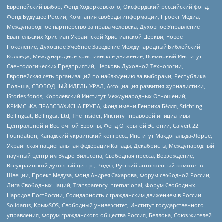
Европейский выбор, Фонд Ходорковского, Оксфордский российский фонд,
Фонд Будущее России, Компания свободы информации, Проект Медиа,
Международное партнерство за права человека, Духовное Управление
Евангельских Христиан Украинской Христианской Церкви, Новое
Поколение, Духовное Учебное Заведение Международный Библейский
Колледж, Международное христианское движение, Всемирный Институт
Саентологических Предприятий, Церковь Духовной Технологии,
Европейская сеть организаций по наблюдению за выборами, Республика
Польша, СВОБОДНЫЙ ИДЕЛЬ-УРАЛ, Ассоциация развития журналистики,
IStories fonds, Королевский Институт Международных Отношений,
КРИМСЬКА ПРАВОЗАХИСНА ГРУПА, Фонд имени Генриха Бёлля, Stichting
Bellingcat, Bellingcat Ltd, The Insider, Институт правовой инициативы
Центральной и Восточной Европы, Фонд Открытой Эстонии, Calvert 22
Foundation, Канадский украинский конгресс, Институт Макдональда-Лорье,
Украинская национальная федерация Канады, Декабристы, Международный
научный центр им Вудро Вильсона, Свободная пресса, Возрождение,
Всеукраинский духовный центр , Риддл, Русский антивоенный комитет в
Швеции, Проект Медуза, Фонд Андрея Сахарова, Форум свободной России,
Лига Свободных Наций, Transparеncy International, Форум Свободных
Народов ПостРоссии, Солидарность с гражданским движением в России –
Solidarus, КрымSOS, Свободный университет, Институт государственного
управления, Форум гражданского общества Россия, Беллона, Союз жителей