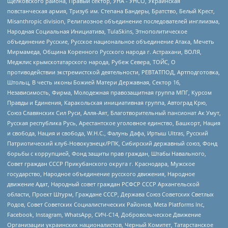
Щелковского района, Правый сектор, УНА - УНСО, Украинская
повстанческая армия, Тризуб им. Степана Бандеры, Братство, Белый Крест,
Misanthropic division, Религиозное объединение последователей инглиизма,
Народная Социальная Инициатива, TulaSkins, Этнополитическое
объединение Русские, Русское национальное объединение Атака, Мечеть
Мирмамеда, Община Коренного Русского народа г. Астрахани, ВОЛЯ,
Меджлис крымскотатарского народа, Рубеж Севера, ТОЙС, О
противодействии экстремистской деятельности, РЕВТАТПОД, Артподготовка,
Штольц, В честь иконы Божией Матери Державная, Сектор 16,
Независимость, Фирма, Молодежная правозащитная группа МПГ, Курсом
Правды и Единения, Каракольская инициативная группа, Автоград Крю,
Союз Славянских Сил Руси, Алля-Аят, Благотворительный пансионат Ак Умут,
Русская республика Русь, Арестантское уголовное единство, Башкорт, Нация
и свобода, Нация и свобода, W.H.С., Фалунь Дафа, Иртыш Ultras, Русский
Патриотический клуб-Новокузнецк/РПК, Сибирский державный союз, Фонд
борьбы с коррупцией, Фонд защиты прав граждан, Штабы Навального,
Совет граждан СССР Прикубанского округа г. Краснодара, Мужское
государство, Народное объединение русского движения, Народное
движение Адат, Народный совет граждан РСФСР СССР Архангельской
области, Проект Штурм, Граждане СССР, Держава Союз Советских Светлых
Родов, Совет Советских Социалистических Районов, Meta Platforms Inc,
Facebook, Instagram, WhatsApp, СИЧ-С14, Добровольческое Движение
Организации украинских националистов, Черный Комитет, Татарстанское