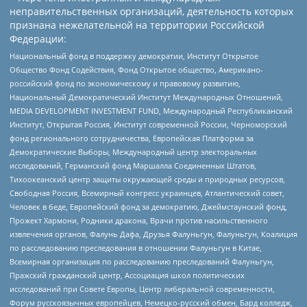
неправительственных организаций, деятельность которых
признана нежелательной на территории Российской
Федерации:
Национальный фонд в поддержку демократии, Институт Открытое
Общество Фонд Содействия, Фонд Открытое общество, Американо-
российский фонд по экономическому и правовому развитию,
Национальный Демократический Институт Международных Отношений,
MEDIA DEVELOPMENT INVESTMENT FUND, Международный Республиканский
Институт, Открытая Россия, Институт современной России, Черноморский
фонд регионального сотрудничества, Европейская Платформа за
Демократические Выборы, Международный центр электоральных
исследований, Германский фонд Маршалла Соединенных Штатов,
Тихоокеанский центр защиты окружающей среды и природных ресурсов,
Свободная Россия, Всемирный конгресс украинцев, Атлантический совет,
Человек в беде, Европейский фонд за демократию, Джеймстаунский фонд,
Прожект Хармони, Родники дракона, Врачи против насильственного
извлечения органов, Фалунь Дафа, Друзья Фалуньгун, Фалуньгун, Коалиция
по расследованию преследования в отношении Фалуньгун в Китае,
Всемирная организация по расследованию преследований Фалуньгун,
Пражский гражданский центр, Ассоциация школ политических
исследований при Совете Европы, Центр либеральной современности,
Форум русскоязычных европейцев, Немецко-русский обмен, Бард колледж,