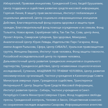
Избирателей, Правовая инициатива, Гражданский Союз, Хасдей Ерушалаим,
Центр поддержки и содействия развитию средств массовой информации,
Горячая Линия, В защиту прав заключенных, Институт глобализации и
социальных движений, Центр социально-информационных инициатив
Действие, Благотворительный фонд охраны здоровья и защиты прав
граждан, Благотворительный фонд помощи осужденным и их семьям, Фонд
Тольятти, Новое время, Серебряная тайга, Так-Так-Так, Сова, центр Анна,
Проект Апрель, Самарская губерния, Эра здоровья, Мемориал,
Аналитический Центр Юрия Левады, Издательство Парк Гагарина, Фонд
имени Андрея Рылькова, Сфера, Центр СИБАЛЬТ, Уральская правозащитная
группа, Женщины Евразии, Институт прав человека, Фонд защиты гласности,
Российский исследовательский центр по правам человека,
Дальневосточный центр развития гражданских инициатив и социального
партнерства, Гражданское действие, Центр независимых социологических
исследований, Сутяжник, АКАДЕМИЯ ПО ПРАВАМ ЧЕЛОВЕКА, Центр развития
некоммерческих организаций, Частное учреждение в Калининграде Совета
Министров северных стран, Гражданское содействие, Трансперенси
Интернешнл-Р, Центр Защиты Прав Средств Массовой Информации,
Институт развития прессы - Сибирь, Частное учреждение в Санкт-
Петербурге Совета Министров Северных Стран, Фонд поддержки свободы
прессы, Гражданский контроль, Человек и Закон, Общественная комиссия
по сохранению наследия академика Сахарова, Информационное агентство