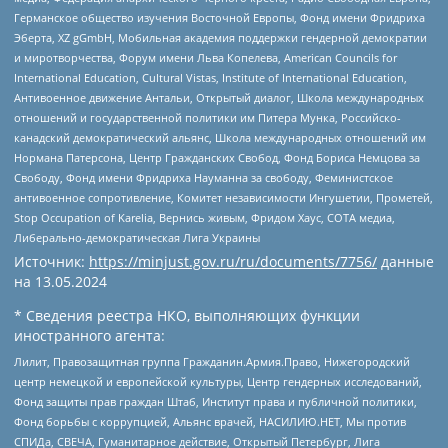
Германское общество изучения Восточной Европы, Фонд имени Фридриха
Эберта, XZ gGmbH, Мобильная академия поддержки гендерной демократии
и миротворчества, Форум имени Льва Копелева, American Councils for
International Education, Cultural Vistas, Institute of International Education,
Антивоенное движение Антальи, Открытый диалог, Школа международных
отношений и государственной политики им Питера Мунка, Российско-
канадский демократический альянс, Школа международных отношений им
Нормана Патерсона, Центр Гражданских Свобод, Фонд Бориса Немцова за
Свободу, Фонд имени Фридриха Науманна за свободу, Феминистское
антивоенное сопротивление, Комитет независимости Ингушетии, Прометей,
Stop Occupation of Karelia, Вернись живым, Фридом Хаус, СОТА медиа,
Либерально-демократическая Лига Украины
Источник:
https://minjust.gov.ru/ru/documents/7756/
данные
на
13.05.2024
* Сведения реестра НКО, выполняющих функции
иностранного агента:
Лилит, Правозащитная группа Гражданин.Армия.Право, Нижегородский
центр немецкой и европейской культуры, Центр гендерных исследований,
Фонд защиты прав граждан Штаб, Институт права и публичной политики,
Фонд борьбы с коррупцией, Альянс врачей, НАСИЛИЮ.НЕТ, Мы против
СПИДа, СВЕЧА, Гуманитарное действие, Открытый Петербург, Лига