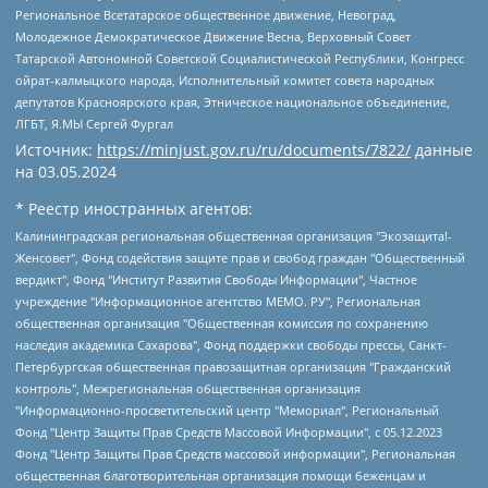
Региональное Всетатарское общественное движение, Невоград,
Молодежное Демократическое Движение Весна, Верховный Совет
Татарской Автономной Советской Социалистической Республики, Конгресс
ойрат-калмыцкого народа, Исполнительный комитет совета народных
депутатов Красноярского края, Этническое национальное объединение,
ЛГБТ, Я.МЫ Сергей Фургал
Источник:
https://minjust.gov.ru/ru/documents/7822/
данные
на
03.05.2024
* Реестр иностранных агентов:
Калининградская региональная общественная организация "Экозащита!-Женсовет", Фонд содействия защите прав и свобод граждан "Общественный вердикт", Фонд "Институт Развития Свободы Информации", Частное учреждение "Информационное агентство МЕМО. РУ", Региональная общественная организация "Общественная комиссия по сохранению наследия академика Сахарова", Фонд поддержки свободы прессы, Санкт-Петербургская общественная правозащитная организация "Гражданский контроль", Межрегиональная общественная организация "Информационно-просветительский центр "Мемориал", Региональный Фонд "Центр Защиты Прав Средств Массовой Информации", с 05.12.2023 Фонд "Центр Защиты Прав Средств массовой информации", Региональная общественная благотворительная организация помощи беженцам и мигрантам "Гражданское содействие", Негосударственное образовательное учреждение дополнительного профессионального образования (повышение квалификации) специалистов "АКАДЕМИЯ ПО ПРАВАМ ЧЕЛОВЕКА", Свердловская региональная общественная организация "Сутяжник", Автономная некоммерческая организация "Центр независимых социологических исследований", Союз общественных объединений "Российский исследовательский центр по правам человека", Региональное общественное учреждение научно-информационный центр "МЕМОРИАЛ", Некоммерческая организация "Фонд защиты гласности", Автономная некоммерческая организация "Институт прав человека", Городская общественная организация "Екатеринбургское общество "МЕМОРИАЛ", Городская общественная организация "Рязанское историко-просветительское и правозащитное общество "Мемориал" (Рязанский Мемориал), Челябинский региональный орган общественной самодеятельности – женское общественное объединение "Женщины Евразии", Челябинский региональный орган общественной самодеятельности "Уральская правозащитная группа", Фонд содействия защите здоровья и социальной справедливости имени Андрея Рылькова, Автономная Некоммерческая Организация "Аналитический Центр Юрия Левады", Автономная некоммерческая организация социальной поддержки населения "Проект Апрель", Региональная общественная организация помощи женщинам и детям, находящимся в кризисной ситуации "Информационно-методический центр "Анна", Фонд содействия развитию массовых коммуникаций и правовому просвещению "Так-так-Так", Фонд содействия устойчивому развитию "Серебряная тайга", Свердловский региональный общественный фонд социальных проектов "Новое время", "Idel.Реалии", Кавказ.Реалии, Крым.Реалии, Телеканал Настоящее Время, Татаро-башкирская служба Радио Свобода (Azatliq Radiosi), Радио Свободная Европа/Радио Свобода (PCE/PC), "Сибирь.Реалии", "Фактограф", Благотворительный фонд помощи осужденным и их семьям, Автономная некоммерческая организация "Институт глобализации и социальных движений", Фонд "В защиту прав заключенных", Частное учреждение "Центр поддержки и содействия развитию средств массовой информации", Пензенский региональный общественный благотворительный фонд "Гражданский союз", "Север.Реалии", Некоммерческая организация Фонд "Правовая инициатива", Общество с ограниченной ответственностью "Радио Свободная Европа/Радио Свобода", Чешское информационное агентство "MEDIUM-ORIENT", Красноярская региональная общественная организация "Мы против СПИДа", Камалягин Денис Николаевич, Маркелов Сергей Евгеньевич, Пономарев Лев Александрович, Савицкая Людмила Алексеевна, Автономная некоммерческая организация "Центр по работе с проблемой насилия "НАСИЛИЮ.НЕТ", Межрегиональный профессиональный союз работников здравоохранения "Альянс врачей", Юридическое лицо, зарегистрированное в Латвийской Республике, SIA "Medusa Project" (регистрационный номер 40103797863, дата регистрации 10.06.2014), Некоммерческая организация "Фонд по борьбе с коррупцией", Автономная некоммерческая организация "Институт права и публичной политики", Баданин Роман Сергеевич, Гликин Максим Александрович, Железнова Мария Михайловна, Лукьянова Юлия Сергеевна, Маетная Елизавета Витальевна, Маняхин Петр Борисович, Чуракова Ольга Владимировна, Ярош Юлия Петровна, Юридическое лицо "The Insider SIA", зарегистрированное в Риге, Латвийская Республика (дата регистрации 26.06.2015), являющееся администратором доменного имени интернет-издания "The Insider SIA", https://theins.ru, Постернак Алексей Евгеньевич, Рубин Михаил Аркадьевич, Анин Роман Александрович, Юридическое лицо Istories fonds, зарегистрированное в Латвийской Республике (регистрационный номер 50008295751, дата регистрации 24.02.2020), Великовский Дмитрий Александрович, Долинина Ирина Николаевна, Мароховская Алеся Алексеевна, Шлейнов Роман Юрьевич, Шмагун Олеся Валентиновна, Общество с ограниченной ответственностью "Альтаир 2021", Общество с ограниченной ответственностью "Вега 2021", Общество с ограниченной ответственностью "Главный редактор 2021", Общество с ограниченной ответственностью "Ромашки монолит", Важенков Артем Валерьевич, Ивановская областная общественная организация "Центр гендерных исследований", Гурман Юрий Альбертович, Медиапроект "ОВД-Инфо", Егоров Владимир Владимирович, Жилинский Владимир Александрович, Общество с ограниченной ответственностью "ЗП", Иванова София Юрьевна, Карезина Инна Павловна, Кильтау Екатерина Викторовна, Петров Алексей Викторович, Пискунов Сергей Евгеньевич, Смирнов Сергей Сергеевич, Тихонов Михаил Сергеевич, Общество с ограниченной ответственностью "ЖУРНАЛИСТ-ИНОСТРАННЫЙ АГЕНТ", Арапова Галина Юрьевна, Вольтская Татьяна Анатольевна, Американская компания "Mason G.E.S. Anonymous Foundation" (США), являющаяся владельцем интернет-издания https://mnews.world/, Компания "Stichting Bellingcat", зарегистрированная в Нидерландах (дата регистрации 11.07.2018), Захаров Андрей Вячеславович, Клепиковская Екатерина Дмитриевна, Общество с ограниченной ответственностью "МЕМО", Перл Роман Александрович, Симонов Евгений Алексеевич, Соловьева Елена Анатольевна, Сотников Даниил Владимирович, Сурначева Елизавета Дмитриевна, Автономная некоммерческая организация по защите прав человека и информированию населения "Якутия – Наше Мнение", Общество с ограниченной ответственностью "Москоу диджитал медиа", с 26.01.2023 Общество с ограниченной ответственностью "Чайка Белые сады", Ветошкина Валерия Валерьевна, Заговора Максим Александрович, Межрегиональное общественное движение "Российская ЛГБТ - сеть", Оленичев Максим Владимирович, Павлов Иван Юрьевич, Скворцова Елена Сергеевна, Общество с ограниченной ответственностью "Как бы инагент", Кочетков Игорь Викторович, Общество с ограниченной ответственностью "Честные выборы", Еланчик Олег Александрович, Общество с ограниченной ответственностью "Нобелевский призыв", Гималова Регина Эмилевна, Григорьев Андрей Валерьевич, Григорьева Алина Александровна, Ассоциация по содействию защите прав призывников, альтернативнослужащих и военнослужащих "Правозащитная группа "Гражданин.Армия.Право", Хисамова Регина Фаритовна, Автономная некоммерческая организация по реализации социально-правовых программ "Лилит", Дальневосточное общественное движение "Маяк", Санкт-Петербургская ЛГБТ-инициативная группа "Выход", Инициативная группа ЛГБТ+ "Реверс", Алексеев Андрей Викторович, Бекбулатова Таисия Львовна, Беляев Иван Михайлович, Владыкина Елена Сергеевна, Гельман Марат Александрович, Никульшина Вероника Юрьевна, Толоконникова Надежда Андреевна, Шендерович Виктор Анатольевич, Общество с ограниченной ответственностью "Данное сообщение", Общество с ограниченной ответственностью Издательский дом "Новая глава", Айнбиндер Александра Александровна, Московский комьюнити-центр для ЛГБТ+инициатив, Благотворительный фонд развития филантропии, Deutsche Welle (Германия, Kurt-Schumacher-Strasse 3, 53113 Bonn), Борзунова Мария Михайловна, Воробьев Виктор Викторович, Голубева Анна Львовна, Константинова Алла Михайловна, Малкова Ирина Владимировна, Мурадов Мурад Абдулгалимович, Осетинская Елизавета Николаевна, Понасенков Евгений Николаевич, Ганапольский Матвей Юрьевич, Киселев Евгений Алексеевич, Борухович Ирина Григорьевна, Дремин Иван Тимофеевич, Дубровский Дмитрий Викторович, Красноярская региональная общественная организация поддержки и развития альтернативных образовательных технологий и межкультурных коммуникаций "ИНТЕРРА", Маяковская Екатерина Алексеевна, Фейгин Марк Захарович, Филимонов Андрей Викторович, Дзугкоева Регина Николаевна, Доброхотов Роман Александрович, Дудь Юрий Александрович, Елкин Сергей Владимирович, Кругликов Кирилл Игоревич, Сабунаева Мария Леонидовна, Семенов Алексей Владимирович, Шаинян Карен Багратович, Шульман Екатерина Михайловна, Асафьев Артур Валерьевич, Вахштайн Виктор Семенович, Венедиктов Алексей Алексеевич, Лушникова Екатерина Евгеньевна, Волков Леонид Михайлович, Невзоров Александр Глебович, Пархоменко Сергей Борисович, Сироткин Ярослав Николаевич, Кара-Мурза Владимир Владимирович, Баранова Наталья Владимировна, Гозман Леонид Яковлевич, Кагарлицкий Борис Юльевич, Климарев Михаил Валерьевич, Милов Владимир Станиславович, Автономная некоммерческая организация Краснодарский центр современного искусства "Типография", Моргенштерн Алишер Тагирович, Соболь Любовь Эдуардовна, Общество с ограниченной ответственностью "ЛИЗА НОРМ", Каспаров Гарри Кимович, Ходорковский Михаил Борисович, Общество с ограниченной ответственностью "Апрельские тезисы", Данилович Ирина Брониславовна, Кашин Олег Владимирович, Петров Николай Владимирович, Пивоваров Алексей Владимирович, Соколов Михаил Владимирович, Цветкова Юлия Владимировна, Чичваркин Евгений Александрович, Комитет против пыток/Команда против пыток, Общество с ограниченной ответственностью "Первый научный", Общество с ограниченной ответственностью "Вертолет и ко", Белоцерковская Вероника Борисовна, Кац Максим Евгеньевич, Лазарева Татьяна Юрьевна, Шаведдинов Руслан Табризович, Яшин Илья Валерьевич, Общество с ограниченной ответственностью "Иноагент ААВ", Алешковский Дмитрий Петрович, Альбац Евгения Марковна, Быков Дмитрий Львович, Галямина Юлия Евгеньевна, Лойко Сергей Леонидович, Мартынов Кирилл Константинович, Медведев Сергей Александрович, Крашенинников Федор Геннадиевич, Гордеева Катерина Вл