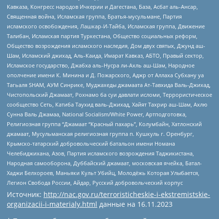
Кавказа, Конгресс народов Ичкерии и Дагестана, База, Асбат аль-Ансар,
Священная война, Исламская группа, Братья-мусульмане, Партия
исламского освобождения, Лашкар-И-Тайба, Исламская группа, Движение
Талибан, Исламская партия Туркестана, Общество социальных реформ,
Общество возрождения исламского наследия, Дом двух святых, Джунд аш-
Шам, Исламский джихад, Аль-Каида, Имарат Кавказ, АБТО, Правый сектор,
Исламское государство, Джабха аль-Нусра ли-Ахль аш-Шам, Народное
ополчение имени К. Минина и Д. Пожарского, Аджр от Аллаха Субхану уа
Тагьаля SHAM, АУМ Синрике, Муджахеды джамаата Ат-Тавхида Валь-Джихад,
Чистопольский Джамаат, Рохнамо ба суи давлати исломи, Террористическое
сообщество Сеть, Катиба Таухид валь-Джихад, Хайят Тахрир аш-Шам, Ахлю
Сунна Валь Джамаа, National Socialism/White Power, Артподготовка,
Религиозная группа “Джамаат “Красный пахарь”, Колумбайн, Хатлонский
джамаат, Мусульманская религиозная группа п. Кушкуль г. Оренбург,
Крымско-татарский добровольческий батальон имени Номана
Челебиджихана, Азов, Партия исламского возрождения Таджикистана,
Народная самооборона, Дуббайский джамаат, московская ячейка, Батал-
Хаджи Белхороев, Маньяки Культ Убийц, Молодёжь Которая Улыбается,
Легион Свобода России, Айдар, Русский добровольческий корпус
Источник:
http://nac.gov.ru/terroristicheskie-i-ekstremistskie-
organizacii-i-materialy.html
данные на
16.11.2023