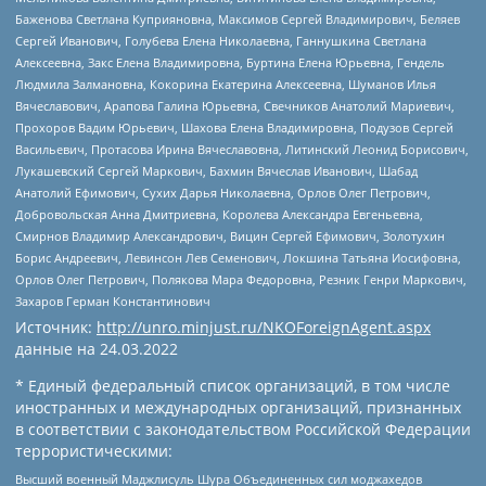
Баженова Светлана Куприяновна, Максимов Сергей Владимирович, Беляев
Сергей Иванович, Голубева Елена Николаевна, Ганнушкина Светлана
Алексеевна, Закс Елена Владимировна, Буртина Елена Юрьевна, Гендель
Людмила Залмановна, Кокорина Екатерина Алексеевна, Шуманов Илья
Вячеславович, Арапова Галина Юрьевна, Свечников Анатолий Мариевич,
Прохоров Вадим Юрьевич, Шахова Елена Владимировна, Подузов Сергей
Васильевич, Протасова Ирина Вячеславовна, Литинский Леонид Борисович,
Лукашевский Сергей Маркович, Бахмин Вячеслав Иванович, Шабад
Анатолий Ефимович, Сухих Дарья Николаевна, Орлов Олег Петрович,
Добровольская Анна Дмитриевна, Королева Александра Евгеньевна,
Смирнов Владимир Александрович, Вицин Сергей Ефимович, Золотухин
Борис Андреевич, Левинсон Лев Семенович, Локшина Татьяна Иосифовна,
Орлов Олег Петрович, Полякова Мара Федоровна, Резник Генри Маркович,
Захаров Герман Константинович
Источник:
http://unro.minjust.ru/NKOForeignAgent.aspx
данные на
24.03.2022
* Единый федеральный список организаций, в том числе
иностранных и международных организаций, признанных
в соответствии с законодательством Российской Федерации
террористическими:
Высший военный Маджлисуль Шура Объединенных сил моджахедов