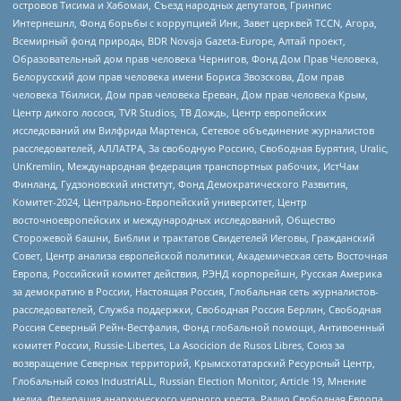
островов Тисима и Хабомаи, Съезд народных депутатов, Гринпис
Интернешнл, Фонд борьбы с коррупцией Инк, Завет церквей TCCN, Агора,
Всемирный фонд природы, BDR Novaja Gazeta-Europe, Алтай проект,
Образовательный дом прав человека Чернигов, Фонд Дом Прав Человека,
Белорусский дом прав человека имени Бориса Звозскова, Дом прав
человека Тбилиси, Дом прав человека Ереван, Дом прав человека Крым,
Центр дикого лосося, TVR Studios, ТВ Дождь, Центр европейских
исследований им Вилфрида Мартенса, Сетевое объединение журналистов
расследователей, АЛЛАТРА, За свободную Россию, Свободная Бурятия, Uralic,
UnKremlin, Международная федерация транспортных рабочих, ИстЧам
Финланд, Гудзоновский институт, Фонд Демократического Развития,
Комитет-2024, Центрально-Европейский университет, Центр
восточноевропейских и международных исследований, Общество
Сторожевой башни, Библии и трактатов Свидетелей Иеговы, Гражданский
Совет, Центр анализа европейской политики, Академическая сеть Восточная
Европа, Российский комитет действия, РЭНД корпорейшн, Русская Америка
за демократию в России, Настоящая Россия, Глобальная сеть журналистов-
расследователей, Служба поддержки, Свободная Россия Берлин, Свободная
Россия Северный Рейн-Вестфалия, Фонд глобальной помощи, Антивоенный
комитет России, Russie-Libertes, La Asocicion de Rusos Libres, Союз за
возвращение Северных территорий, Крымскотатарский Ресурсный Центр,
Глобальный союз IndustriALL, Russian Election Monitor, Article 19, Мнение
медиа, Федерация анархического черного креста, Радио Свободная Европа,