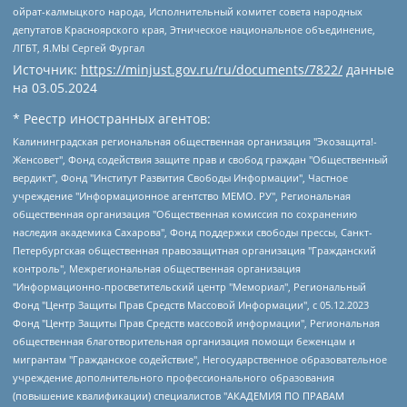
ойрат-калмыцкого народа, Исполнительный комитет совета народных
депутатов Красноярского края, Этническое национальное объединение,
ЛГБТ, Я.МЫ Сергей Фургал
Источник:
https://minjust.gov.ru/ru/documents/7822/
данные
на
03.05.2024
* Реестр иностранных агентов:
Калининградская региональная общественная организация "Экозащита!-Женсовет", Фонд содействия защите прав и свобод граждан "Общественный вердикт", Фонд "Институт Развития Свободы Информации", Частное учреждение "Информационное агентство МЕМО. РУ", Региональная общественная организация "Общественная комиссия по сохранению наследия академика Сахарова", Фонд поддержки свободы прессы, Санкт-Петербургская общественная правозащитная организация "Гражданский контроль", Межрегиональная общественная организация "Информационно-просветительский центр "Мемориал", Региональный Фонд "Центр Защиты Прав Средств Массовой Информации", с 05.12.2023 Фонд "Центр Защиты Прав Средств массовой информации", Региональная общественная благотворительная организация помощи беженцам и мигрантам "Гражданское содействие", Негосударственное образовательное учреждение дополнительного профессионального образования (повышение квалификации) специалистов "АКАДЕМИЯ ПО ПРАВАМ ЧЕЛОВЕКА", Свердловская региональная общественная организация "Сутяжник", Автономная некоммерческая организация "Центр независимых социологических исследований", Союз общественных объединений "Российский исследовательский центр по правам человека", Региональное общественное учреждение научно-информационный центр "МЕМОРИАЛ", Некоммерческая организация "Фонд защиты гласности", Автономная некоммерческая организация "Институт прав человека", Городская общественная организация "Екатеринбургское общество "МЕМОРИАЛ", Городская общественная организация "Рязанское историко-просветительское и правозащитное общество "Мемориал" (Рязанский Мемориал), Челябинский региональный орган общественной самодеятельности – женское общественное объединение "Женщины Евразии", Челябинский региональный орган общественной самодеятельности "Уральская правозащитная группа", Фонд содействия защите здоровья и социальной справедливости имени Андрея Рылькова, Автономная Некоммерческая Организация "Аналитический Центр Юрия Левады", Автономная некоммерческая организация социальной поддержки населения "Проект Апрель", Региональная общественная организация помощи женщинам и детям, находящимся в кризисной ситуации "Информационно-методический центр "Анна", Фонд содействия развитию массовых коммуникаций и правовому просвещению "Так-так-Так", Фонд содействия устойчивому развитию "Серебряная тайга", Свердловский региональный общественный фонд социальных проектов "Новое время", "Idel.Реалии", Кавказ.Реалии, Крым.Реалии, Телеканал Настоящее Время, Татаро-башкирская служба Радио Свобода (Azatliq Radiosi), Радио Свободная Европа/Радио Свобода (PCE/PC), "Сибирь.Реалии", "Фактограф", Благотворительный фонд помощи осужденным и их семьям, Автономная некоммерческая организация "Институт глобализации и социальных движений", Фонд "В защиту прав заключенных", Частное учреждение "Центр поддержки и содействия развитию средств массовой информации", Пензенский региональный общественный благотворительный фонд "Гражданский союз", "Север.Реалии", Некоммерческая организация Фонд "Правовая инициатива", Общество с ограниченной ответственностью "Радио Свободная Европа/Радио Свобода", Чешское информационное агентство "MEDIUM-ORIENT", Красноярская региональная общественная организация "Мы против СПИДа", Камалягин Денис Николаевич, Маркелов Сергей Евгеньевич, Пономарев Лев Александрович, Савицкая Людмила Алексеевна, Автономная некоммерческая организация "Центр по работе с проблемой насилия "НАСИЛИЮ.НЕТ", Межрегиональный профессиональный союз работников здравоохранения "Альянс врачей", Юридическое лицо, зарегистрированное в Латвийской Республике, SIA "Medusa Project" (регистрационный номер 40103797863, дата регистрации 10.06.2014), Некоммерческая организация "Фонд по борьбе с коррупцией", Автономная некоммерческая организация "Институт права и публичной политики", Баданин Роман Сергеевич, Гликин Максим Александрович, Железнова Мария Михайловна, Лукьянова Юлия Сергеевна, Маетная Елизавета Витальевна, Маняхин Петр Борисович, Чуракова Ольга Владимировна, Ярош Юлия Петровна, Юридическое лицо "The Insider SIA", зарегистрированное в Риге, Латвийская Республика (дата регистрации 26.06.2015), являющееся администратором доменного имени интернет-издания "The Insider SIA", https://theins.ru, Постернак Алексей Евгеньевич, Рубин Михаил Аркадьевич, Анин Роман Александрович, Юридическое лицо Istories fonds, зарегистрированное в Латвийской Республике (регистрационный номер 50008295751, дата регистрации 24.02.2020), Великовский Дмитрий Александрович, Долинина Ирина Николаевна, Мароховская Алеся Алексеевна, Шлейнов Роман Юрьевич, Шмагун Олеся Валентиновна, Общество с ограниченной ответственностью "Альтаир 2021", Общество с ограниченной ответственностью "Вега 2021", Общество с ограниченной ответственностью "Главный редактор 2021", Общество с ограниченной ответственностью "Ромашки монолит", Важенков Артем Валерьевич, Ивановская областная общественная организация "Центр гендерных исследований", Гурман Юрий Альбертович, Медиапроект "ОВД-Инфо", Егоров Владимир Владимирович, Жилинский Владимир Александрович, Общество с ограниченной ответственностью "ЗП", Иванова София Юрьевна, Карезина Инна Павловна, Кильтау Екатерина Викторовна, Петров Алексей Викторович, Пискунов Сергей Евгеньевич, Смирнов Сергей Сергеевич, Тихонов Михаил Сергеевич, Общество с ограниченной ответственностью "ЖУРНАЛИСТ-ИНОСТРАННЫЙ АГЕНТ", Арапова Галина Юрьевна, Вольтская Татьяна Анатольевна, Американская компания "Mason G.E.S. Anonymous Foundation" (США), являющаяся владельцем интернет-издания https://mnews.world/, Компания "Stichting Bellingcat", зарегистрированная в Нидерландах (дата регистрации 11.07.2018), Захаров Андрей Вячеславович, Клепиковская Екатерина Дмитриевна, Общество с ограниченной ответственностью "МЕМО", Перл Роман Александрович, Симонов Евгений Алексеевич, Соловьева Елена Анатольевна, Сотников Даниил Владимирович, Сурначева Елизавета Дмитриевна, Автономная некоммерческая организация по защите прав человека и информированию населения "Якутия – Наше Мнение", Общество с ограниченной ответственностью "Москоу диджитал медиа", с 26.01.2023 Общество с ограниченной ответственностью "Чайка Белые сады", Ветошкина Валерия Валерьевна, Заговора Максим Александрович, Межрегиональное общественное движение "Российская ЛГБТ - сеть", Оленичев Максим Владимирович, Павлов Иван Юрьевич, Скворцова Елена Сергеевна, Общество с ограниченной ответственностью "Как бы инагент", Кочетков Игорь Викторович, Общество с ограниченной ответственностью "Честные выборы", Еланчик Олег Александрович, Общество с ограниченной ответственностью "Нобелевский призыв", Гималова Регина Эмилевна, Григорьев Андрей Валерьевич, Григорьева Алина Александровна, Ассоциация по содействию защите прав призывников, альтернативнослужащих и военнослужащих "Правозащитная группа "Гражданин.Армия.Право", Хисамова Регина Фаритовна, Автономная некоммерческая организация по реализации социально-правовых программ "Лилит", Дальневосточное общественное движение "Маяк", Санкт-Петербургская ЛГБТ-инициативная группа "Выход", Инициативная группа ЛГБТ+ "Реверс", Алексеев Андрей Викторович, Бекбулатова Таисия Львовна, Беляев Иван Михайлович, Владыкина Елена Сергеевна, Гельман Марат Александрович, Никульшина Вероника Юрьевна, Толоконникова Надежда Андреевна, Шендерович Виктор Анатольевич, Общество с ограниченной ответственностью "Данное сообщение", Общество с ограниченной ответственностью Издательский дом "Новая глава", Айнбиндер Александра Александровна, Московский комьюнити-центр для ЛГБТ+инициатив, Благотворительный фонд развития филантропии, Deutsche Welle (Германия, Kurt-Schumacher-Strasse 3, 53113 Bonn), Борзунова Мария Михайловна, Воробьев Виктор Викторович, Голубева Анна Львовна, Константинова Алла Михайловна, Малкова Ирина Владимировна, Мурадов Мурад Абдулгалимович, Осетинская Елизавета Николаевна, Понасенков Евгений Николаевич, Ганапольский Матвей Юрьевич, Киселев Евгений Алексеевич, Борухович Ирина Григорьевна, Дремин Иван Тимофеевич, Дубровский Дмитрий Викторович, Красноярская региональная общественная организация поддержки и развития альтернативных образовательных технологий и межкультурных коммуникаций "ИНТЕРРА", Маяковская Екатерина Алексеевна, Фейгин Марк Захарович, Филимонов Андрей Викторович, Дзугкоева Регина Николаевна, Доброхотов Роман Александрович, Дудь Юрий Александрович, Елкин Сергей Владимирович, Кругликов Кирилл Игоревич, Сабунаева Мария Леонидовна, Семенов Алексей Владимирович, Шаинян Карен Багратович, Шульман Екатерина Михайловна, Асафьев Артур Валерьевич, Вахштайн Виктор Семенович, Венедиктов Алексей Алексеевич, Лушникова Екатерина Евгеньевна, Волков Леонид Михайлович, Невзоров Александр Глебович, Пархоменко Сергей Борисович, Сироткин Ярослав Николаевич, Кара-Мурза Владимир Владимирович, Баранова Наталья Владимировна, Гозман Леонид Яковлевич, Кагарлицкий Борис Юльевич, Климарев Михаил Валерьевич, Милов Владимир Станиславович, Автономная некоммерческая организация Краснодарский центр современного искусства "Типография", Моргенштерн Алишер Тагирович, Соболь Любовь Эдуардовна, Общество с ограниченной ответственностью "ЛИЗА НОРМ", Каспаров Гарри Кимович, Ходорковский Михаил Борисович, Общество с ограниченной ответственностью "Апрельские тезисы", Данилович Ирина Брониславовна, Кашин Олег Владимирович, Петров Николай Владимирович, Пивоваров Алексей Владимирович, Соколов Михаил Владимирович, Цветкова Юлия Владимировна, Чичваркин Евгений Александрович, Комитет против пыток/Команда против пыток, Общество с ограниченной ответственностью "Первый научный", Общество с ограниченной ответственностью "Вертолет и ко", Белоцерковская Вероника Борисовна, Кац Максим Евгеньевич, Лазарева Татьяна Юрьевна, Шаведдинов Руслан Табризович, Яшин Илья Валерьевич, Общество с ограниченной ответственностью "Иноагент ААВ", Алешковский Дмитрий Петрович, Альбац Евгения Марковна, Быков Дмитрий Львович, Галямина Юлия Евгеньевна, Лойко Сергей Леонидович, Мартынов Кирилл Константинович, Медведев Сергей Александрович, Крашенинников Федор Геннадиевич, Гордеева Катерина Вл