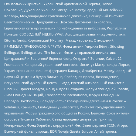
Евангельских Христиан Украинской Христианской Церкви, Новое
Поколение, Духовное Учебное Заведение Международный Библейский
Колледж, Международное христианское движение, Всемирный Институт
Саентологических Предприятий, Церковь Духовной Технологии,
Европейская сеть организаций по наблюдению за выборами, Республика
Польша, СВОБОДНЫЙ ИДЕЛЬ-УРАЛ, Ассоциация развития журналистики,
IStories fonds, Королевский Институт Международных Отношений,
КРИМСЬКА ПРАВОЗАХИСНА ГРУПА, Фонд имени Генриха Бёлля, Stichting
Bellingcat, Bellingcat Ltd, The Insider, Институт правовой инициативы
Центральной и Восточной Европы, Фонд Открытой Эстонии, Calvert 22
Foundation, Канадский украинский конгресс, Институт Макдональда-Лорье,
Украинская национальная федерация Канады, Декабристы, Международный
научный центр им Вудро Вильсона, Свободная пресса, Возрождение,
Всеукраинский духовный центр , Риддл, Русский антивоенный комитет в
Швеции, Проект Медуза, Фонд Андрея Сахарова, Форум свободной России,
Лига Свободных Наций, Transparеncy International, Форум Свободных
Народов ПостРоссии, Солидарность с гражданским движением в России –
Solidarus, КрымSOS, Свободный университет, Институт государственного
управления, Форум гражданского общества Россия, Беллона, Союз жителей
островов Тисима и Хабомаи, Съезд народных депутатов, Гринпис
Интернешнл, Фонд борьбы с коррупцией Инк, Завет церквей TCCN, Агора,
Всемирный фонд природы, BDR Novaja Gazeta-Europe, Алтай проект,