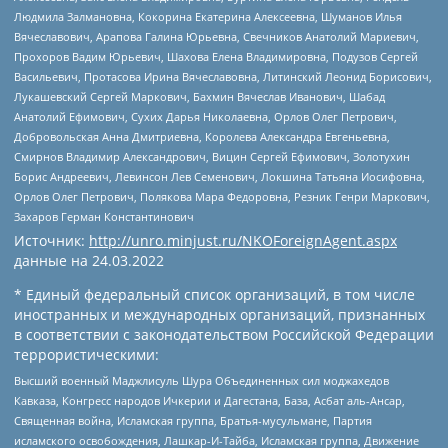
Людмила Залмановна, Кокорина Екатерина Алексеевна, Шуманов Илья
Вячеславович, Арапова Галина Юрьевна, Свечников Анатолий Мариевич,
Прохоров Вадим Юрьевич, Шахова Елена Владимировна, Подузов Сергей
Васильевич, Протасова Ирина Вячеславовна, Литинский Леонид Борисович,
Лукашевский Сергей Маркович, Бахмин Вячеслав Иванович, Шабад
Анатолий Ефимович, Сухих Дарья Николаевна, Орлов Олег Петрович,
Добровольская Анна Дмитриевна, Королева Александра Евгеньевна,
Смирнов Владимир Александрович, Вицин Сергей Ефимович, Золотухин
Борис Андреевич, Левинсон Лев Семенович, Локшина Татьяна Иосифовна,
Орлов Олег Петрович, Полякова Мара Федоровна, Резник Генри Маркович,
Захаров Герман Константинович
Источник:
http://unro.minjust.ru/NKOForeignAgent.aspx
данные на
24.03.2022
* Единый федеральный список организаций, в том числе
иностранных и международных организаций, признанных
в соответствии с законодательством Российской Федерации
террористическими:
Высший военный Маджлисуль Шура Объединенных сил моджахедов
Кавказа, Конгресс народов Ичкерии и Дагестана, База, Асбат аль-Ансар,
Священная война, Исламская группа, Братья-мусульмане, Партия
исламского освобождения, Лашкар-И-Тайба, Исламская группа, Движение