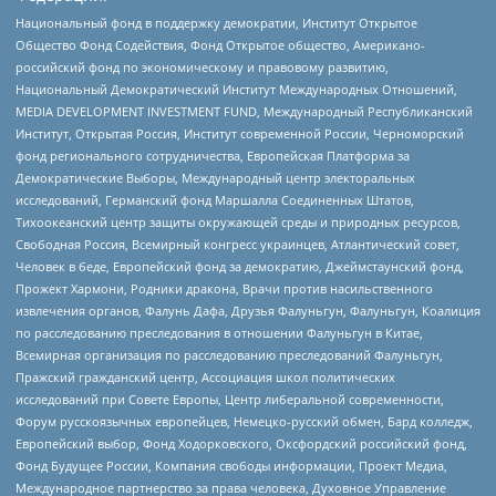
Национальный фонд в поддержку демократии, Институт Открытое
Общество Фонд Содействия, Фонд Открытое общество, Американо-
российский фонд по экономическому и правовому развитию,
Национальный Демократический Институт Международных Отношений,
MEDIA DEVELOPMENT INVESTMENT FUND, Международный Республиканский
Институт, Открытая Россия, Институт современной России, Черноморский
фонд регионального сотрудничества, Европейская Платформа за
Демократические Выборы, Международный центр электоральных
исследований, Германский фонд Маршалла Соединенных Штатов,
Тихоокеанский центр защиты окружающей среды и природных ресурсов,
Свободная Россия, Всемирный конгресс украинцев, Атлантический совет,
Человек в беде, Европейский фонд за демократию, Джеймстаунский фонд,
Прожект Хармони, Родники дракона, Врачи против насильственного
извлечения органов, Фалунь Дафа, Друзья Фалуньгун, Фалуньгун, Коалиция
по расследованию преследования в отношении Фалуньгун в Китае,
Всемирная организация по расследованию преследований Фалуньгун,
Пражский гражданский центр, Ассоциация школ политических
исследований при Совете Европы, Центр либеральной современности,
Форум русскоязычных европейцев, Немецко-русский обмен, Бард колледж,
Европейский выбор, Фонд Ходорковского, Оксфордский российский фонд,
Фонд Будущее России, Компания свободы информации, Проект Медиа,
Международное партнерство за права человека, Духовное Управление