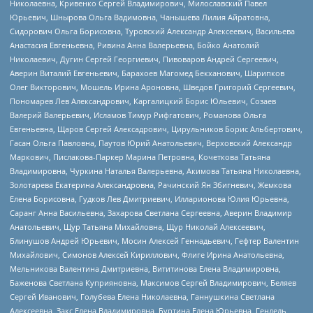
Николаевна, Кривенко Сергей Владимирович, Милославский Павел
Юрьевич, Шнырова Ольга Вадимовна, Чанышева Лилия Айратовна,
Сидорович Ольга Борисовна, Туровский Александр Алексеевич, Васильева
Анастасия Евгеньевна, Ривина Анна Валерьевна, Бойко Анатолий
Николаевич, Дугин Сергей Георгиевич, Пивоваров Андрей Сергеевич,
Аверин Виталий Евгеньевич, Барахоев Магомед Бекханович, Шарипков
Олег Викторович, Мошель Ирина Ароновна, Шведов Григорий Сергеевич,
Пономарев Лев Александрович, Каргалицкий Борис Юльевич, Созаев
Валерий Валерьевич, Исламов Тимур Рифгатович, Романова Ольга
Евгеньевна, Щаров Сергей Алексадрович, Цирульников Борис Альбертович,
Гасан Ольга Павловна, Паутов Юрий Анатольевич, Верховский Александр
Маркович, Пислакова-Паркер Марина Петровна, Кочеткова Татьяна
Владимировна, Чуркина Наталья Валерьевна, Акимова Татьяна Николаевна,
Золотарева Екатерина Александровна, Рачинский Ян Збигневич, Жемкова
Елена Борисовна, Гудков Лев Дмитриевич, Илларионова Юлия Юрьевна,
Саранг Анна Васильевна, Захарова Светлана Сергеевна, Аверин Владимир
Анатольевич, Щур Татьяна Михайловна, Щур Николай Алексеевич,
Блинушов Андрей Юрьевич, Мосин Алексей Геннадьевич, Гефтер Валентин
Михайлович, Симонов Алексей Кириллович, Флиге Ирина Анатольевна,
Мельникова Валентина Дмитриевна, Вититинова Елена Владимировна,
Баженова Светлана Куприяновна, Максимов Сергей Владимирович, Беляев
Сергей Иванович, Голубева Елена Николаевна, Ганнушкина Светлана
Алексеевна, Закс Елена Владимировна, Буртина Елена Юрьевна, Гендель