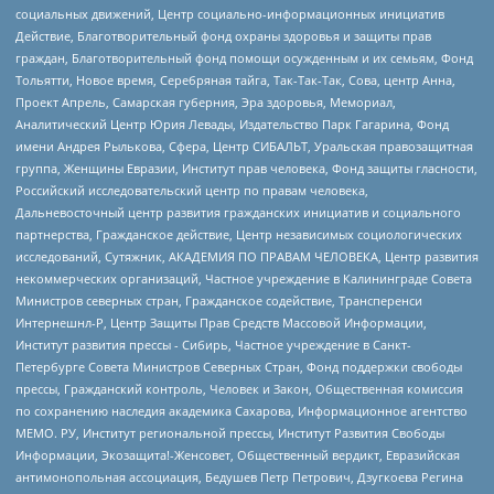
социальных движений, Центр социально-информационных инициатив
Действие, Благотворительный фонд охраны здоровья и защиты прав
граждан, Благотворительный фонд помощи осужденным и их семьям, Фонд
Тольятти, Новое время, Серебряная тайга, Так-Так-Так, Сова, центр Анна,
Проект Апрель, Самарская губерния, Эра здоровья, Мемориал,
Аналитический Центр Юрия Левады, Издательство Парк Гагарина, Фонд
имени Андрея Рылькова, Сфера, Центр СИБАЛЬТ, Уральская правозащитная
группа, Женщины Евразии, Институт прав человека, Фонд защиты гласности,
Российский исследовательский центр по правам человека,
Дальневосточный центр развития гражданских инициатив и социального
партнерства, Гражданское действие, Центр независимых социологических
исследований, Сутяжник, АКАДЕМИЯ ПО ПРАВАМ ЧЕЛОВЕКА, Центр развития
некоммерческих организаций, Частное учреждение в Калининграде Совета
Министров северных стран, Гражданское содействие, Трансперенси
Интернешнл-Р, Центр Защиты Прав Средств Массовой Информации,
Институт развития прессы - Сибирь, Частное учреждение в Санкт-
Петербурге Совета Министров Северных Стран, Фонд поддержки свободы
прессы, Гражданский контроль, Человек и Закон, Общественная комиссия
по сохранению наследия академика Сахарова, Информационное агентство
МЕМО. РУ, Институт региональной прессы, Институт Развития Свободы
Информации, Экозащита!-Женсовет, Общественный вердикт, Евразийская
антимонопольная ассоциация, Бедушев Петр Петрович, Дзугкоева Регина