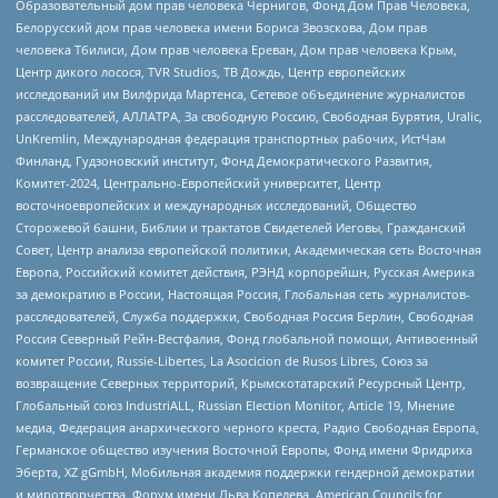
Образовательный дом прав человека Чернигов, Фонд Дом Прав Человека,
Белорусский дом прав человека имени Бориса Звозскова, Дом прав
человека Тбилиси, Дом прав человека Ереван, Дом прав человека Крым,
Центр дикого лосося, TVR Studios, ТВ Дождь, Центр европейских
исследований им Вилфрида Мартенса, Сетевое объединение журналистов
расследователей, АЛЛАТРА, За свободную Россию, Свободная Бурятия, Uralic,
UnKremlin, Международная федерация транспортных рабочих, ИстЧам
Финланд, Гудзоновский институт, Фонд Демократического Развития,
Комитет-2024, Центрально-Европейский университет, Центр
восточноевропейских и международных исследований, Общество
Сторожевой башни, Библии и трактатов Свидетелей Иеговы, Гражданский
Совет, Центр анализа европейской политики, Академическая сеть Восточная
Европа, Российский комитет действия, РЭНД корпорейшн, Русская Америка
за демократию в России, Настоящая Россия, Глобальная сеть журналистов-
расследователей, Служба поддержки, Свободная Россия Берлин, Свободная
Россия Северный Рейн-Вестфалия, Фонд глобальной помощи, Антивоенный
комитет России, Russie-Libertes, La Asocicion de Rusos Libres, Союз за
возвращение Северных территорий, Крымскотатарский Ресурсный Центр,
Глобальный союз IndustriALL, Russian Election Monitor, Article 19, Мнение
медиа, Федерация анархического черного креста, Радио Свободная Европа,
Германское общество изучения Восточной Европы, Фонд имени Фридриха
Эберта, XZ gGmbH, Мобильная академия поддержки гендерной демократии
и миротворчества, Форум имени Льва Копелева, American Councils for