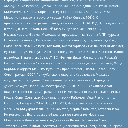
Народная Социальная Инициатива, TulaSkins, Этнополитическое
объединение Русские, Русское национальное объединение Атака, Мечеть
Мирмамеда, Община Коренного Русского народа г. Астрахани, ВОЛЯ,
Меджлис крымскотатарского народа, Рубеж Севера, ТОЙС, О
противодействии экстремистской деятельности, РЕВТАТПОД, Артподготовка,
Штольц, В честь иконы Божией Матери Державная, Сектор 16,
Независимость, Фирма, Молодежная правозащитная группа МПГ, Курсом
Правды и Единения, Каракольская инициативная группа, Автоград Крю,
Союз Славянских Сил Руси, Алля-Аят, Благотворительный пансионат Ак Умут,
Русская республика Русь, Арестантское уголовное единство, Башкорт, Нация
и свобода, Нация и свобода, W.H.С., Фалунь Дафа, Иртыш Ultras, Русский
Патриотический клуб-Новокузнецк/РПК, Сибирский державный союз, Фонд
борьбы с коррупцией, Фонд защиты прав граждан, Штабы Навального,
Совет граждан СССР Прикубанского округа г. Краснодара, Мужское
государство, Народное объединение русского движения, Народное
движение Адат, Народный совет граждан РСФСР СССР Архангельской
области, Проект Штурм, Граждане СССР, Держава Союз Советских Светлых
Родов, Совет Советских Социалистических Районов, Meta Platforms Inc,
Facebook, Instagram, WhatsApp, СИЧ-С14, Добровольческое Движение
Организации украинских националистов, Черный Комитет, Татарстанское
Региональное Всетатарское общественное движение, Невоград,
Молодежное Демократическое Движение Весна, Верховный Совет
Татарской Автономной Советской Социалистической Республики, Конгресс