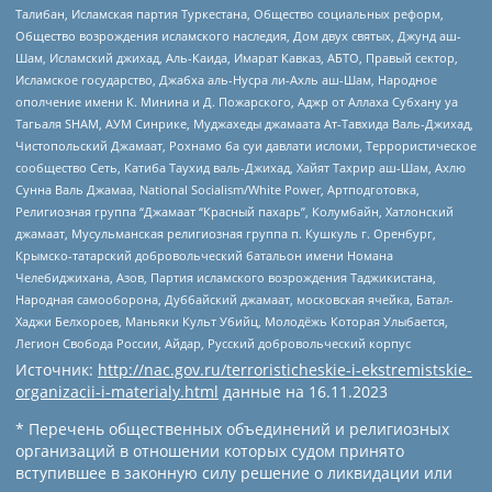
Талибан, Исламская партия Туркестана, Общество социальных реформ,
Общество возрождения исламского наследия, Дом двух святых, Джунд аш-
Шам, Исламский джихад, Аль-Каида, Имарат Кавказ, АБТО, Правый сектор,
Исламское государство, Джабха аль-Нусра ли-Ахль аш-Шам, Народное
ополчение имени К. Минина и Д. Пожарского, Аджр от Аллаха Субхану уа
Тагьаля SHAM, АУМ Синрике, Муджахеды джамаата Ат-Тавхида Валь-Джихад,
Чистопольский Джамаат, Рохнамо ба суи давлати исломи, Террористическое
сообщество Сеть, Катиба Таухид валь-Джихад, Хайят Тахрир аш-Шам, Ахлю
Сунна Валь Джамаа, National Socialism/White Power, Артподготовка,
Религиозная группа “Джамаат “Красный пахарь”, Колумбайн, Хатлонский
джамаат, Мусульманская религиозная группа п. Кушкуль г. Оренбург,
Крымско-татарский добровольческий батальон имени Номана
Челебиджихана, Азов, Партия исламского возрождения Таджикистана,
Народная самооборона, Дуббайский джамаат, московская ячейка, Батал-
Хаджи Белхороев, Маньяки Культ Убийц, Молодёжь Которая Улыбается,
Легион Свобода России, Айдар, Русский добровольческий корпус
Источник:
http://nac.gov.ru/terroristicheskie-i-ekstremistskie-
organizacii-i-materialy.html
данные на
16.11.2023
* Перечень общественных объединений и религиозных
организаций в отношении которых судом принято
вступившее в законную силу решение о ликвидации или