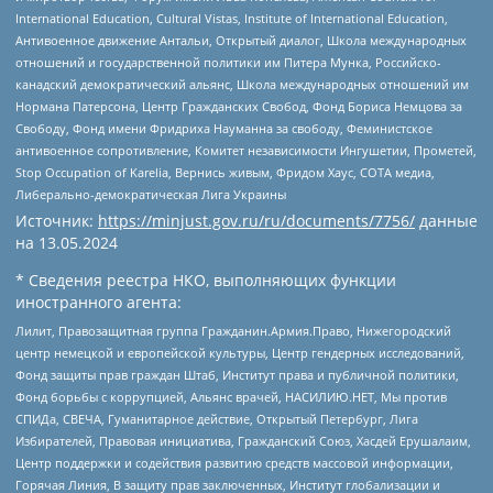
International Education, Cultural Vistas, Institute of International Education,
Антивоенное движение Антальи, Открытый диалог, Школа международных
отношений и государственной политики им Питера Мунка, Российско-
канадский демократический альянс, Школа международных отношений им
Нормана Патерсона, Центр Гражданских Свобод, Фонд Бориса Немцова за
Свободу, Фонд имени Фридриха Науманна за свободу, Феминистское
антивоенное сопротивление, Комитет независимости Ингушетии, Прометей,
Stop Occupation of Karelia, Вернись живым, Фридом Хаус, СОТА медиа,
Либерально-демократическая Лига Украины
Источник:
https://minjust.gov.ru/ru/documents/7756/
данные
на
13.05.2024
* Сведения реестра НКО, выполняющих функции
иностранного агента:
Лилит, Правозащитная группа Гражданин.Армия.Право, Нижегородский
центр немецкой и европейской культуры, Центр гендерных исследований,
Фонд защиты прав граждан Штаб, Институт права и публичной политики,
Фонд борьбы с коррупцией, Альянс врачей, НАСИЛИЮ.НЕТ, Мы против
СПИДа, СВЕЧА, Гуманитарное действие, Открытый Петербург, Лига
Избирателей, Правовая инициатива, Гражданский Союз, Хасдей Ерушалаим,
Центр поддержки и содействия развитию средств массовой информации,
Горячая Линия, В защиту прав заключенных, Институт глобализации и