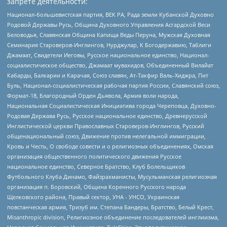
запрете деятельности:
Национал-большевистская партия, ВЕК РА, Рада земли Кубанской Духовно
Родовой Державы Русь, Община Духовного Управления Асгардской Веси
Беловодья, Славянская Община Капища Веды Перуна, Мужская Духовная
Семинария Староверов-Инглингов, Нурджулар, К Богодержавию, Таблиги
Джамаат, Свидетели Иеговы, Русское национальное единство, Национал-
социалистическое общество, Джамаат мувахидов, Объединенный Вилайат
Кабарды, Балкарии и Карачая, Союз славян, Ат-Такфир Валь-Хиджра, Пит
Буль, Национал-социалистическая рабочая партия России, Славянский союз,
Формат-18, Благородный Орден Дьявола, Армия воли народа,
Национальная Социалистическая Инициатива города Череповца, Духовно-
Родовая Держава Русь, Русское национальное единство, Древнерусской
Инглистической церкви Православных Староверов-Инглингов, Русский
общенациональный союз, Движение против нелегальной иммиграции,
Кровь и Честь, О свободе совести и о религиозных объединениях, Омская
организация общественного политического движения Русское
национальное единство, Северное Братство, Клуб Болельщиков
Футбольного Клуба Динамо, Файзрахманисты, Мусульманская религиозная
организация п. Боровский, Община Коренного Русского народа
Щелковского района, Правый сектор, УНА - УНСО, Украинская
повстанческая армия, Тризуб им. Степана Бандеры, Братство, Белый Крест,
Misanthropic division, Религиозное объединение последователей инглиизма,