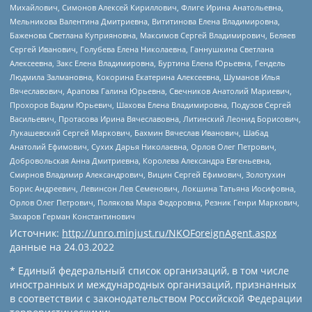
Михайлович, Симонов Алексей Кириллович, Флиге Ирина Анатольевна,
Мельникова Валентина Дмитриевна, Вититинова Елена Владимировна,
Баженова Светлана Куприяновна, Максимов Сергей Владимирович, Беляев
Сергей Иванович, Голубева Елена Николаевна, Ганнушкина Светлана
Алексеевна, Закс Елена Владимировна, Буртина Елена Юрьевна, Гендель
Людмила Залмановна, Кокорина Екатерина Алексеевна, Шуманов Илья
Вячеславович, Арапова Галина Юрьевна, Свечников Анатолий Мариевич,
Прохоров Вадим Юрьевич, Шахова Елена Владимировна, Подузов Сергей
Васильевич, Протасова Ирина Вячеславовна, Литинский Леонид Борисович,
Лукашевский Сергей Маркович, Бахмин Вячеслав Иванович, Шабад
Анатолий Ефимович, Сухих Дарья Николаевна, Орлов Олег Петрович,
Добровольская Анна Дмитриевна, Королева Александра Евгеньевна,
Смирнов Владимир Александрович, Вицин Сергей Ефимович, Золотухин
Борис Андреевич, Левинсон Лев Семенович, Локшина Татьяна Иосифовна,
Орлов Олег Петрович, Полякова Мара Федоровна, Резник Генри Маркович,
Захаров Герман Константинович
Источник:
http://unro.minjust.ru/NKOForeignAgent.aspx
данные на
24.03.2022
* Единый федеральный список организаций, в том числе
иностранных и международных организаций, признанных
в соответствии с законодательством Российской Федерации