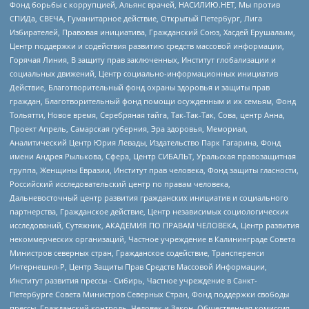
Фонд борьбы с коррупцией, Альянс врачей, НАСИЛИЮ.НЕТ, Мы против
СПИДа, СВЕЧА, Гуманитарное действие, Открытый Петербург, Лига
Избирателей, Правовая инициатива, Гражданский Союз, Хасдей Ерушалаим,
Центр поддержки и содействия развитию средств массовой информации,
Горячая Линия, В защиту прав заключенных, Институт глобализации и
социальных движений, Центр социально-информационных инициатив
Действие, Благотворительный фонд охраны здоровья и защиты прав
граждан, Благотворительный фонд помощи осужденным и их семьям, Фонд
Тольятти, Новое время, Серебряная тайга, Так-Так-Так, Сова, центр Анна,
Проект Апрель, Самарская губерния, Эра здоровья, Мемориал,
Аналитический Центр Юрия Левады, Издательство Парк Гагарина, Фонд
имени Андрея Рылькова, Сфера, Центр СИБАЛЬТ, Уральская правозащитная
группа, Женщины Евразии, Институт прав человека, Фонд защиты гласности,
Российский исследовательский центр по правам человека,
Дальневосточный центр развития гражданских инициатив и социального
партнерства, Гражданское действие, Центр независимых социологических
исследований, Сутяжник, АКАДЕМИЯ ПО ПРАВАМ ЧЕЛОВЕКА, Центр развития
некоммерческих организаций, Частное учреждение в Калининграде Совета
Министров северных стран, Гражданское содействие, Трансперенси
Интернешнл-Р, Центр Защиты Прав Средств Массовой Информации,
Институт развития прессы - Сибирь, Частное учреждение в Санкт-
Петербурге Совета Министров Северных Стран, Фонд поддержки свободы
прессы, Гражданский контроль, Человек и Закон, Общественная комиссия