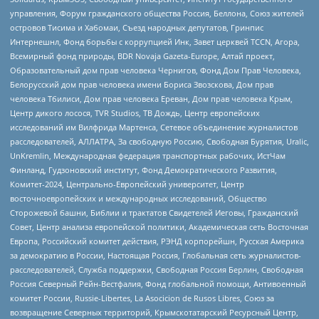
управления, Форум гражданского общества Россия, Беллона, Союз жителей
островов Тисима и Хабомаи, Съезд народных депутатов, Гринпис
Интернешнл, Фонд борьбы с коррупцией Инк, Завет церквей TCCN, Агора,
Всемирный фонд природы, BDR Novaja Gazeta-Europe, Алтай проект,
Образовательный дом прав человека Чернигов, Фонд Дом Прав Человека,
Белорусский дом прав человека имени Бориса Звозскова, Дом прав
человека Тбилиси, Дом прав человека Ереван, Дом прав человека Крым,
Центр дикого лосося, TVR Studios, ТВ Дождь, Центр европейских
исследований им Вилфрида Мартенса, Сетевое объединение журналистов
расследователей, АЛЛАТРА, За свободную Россию, Свободная Бурятия, Uralic,
UnKremlin, Международная федерация транспортных рабочих, ИстЧам
Финланд, Гудзоновский институт, Фонд Демократического Развития,
Комитет-2024, Центрально-Европейский университет, Центр
восточноевропейских и международных исследований, Общество
Сторожевой башни, Библии и трактатов Свидетелей Иеговы, Гражданский
Совет, Центр анализа европейской политики, Академическая сеть Восточная
Европа, Российский комитет действия, РЭНД корпорейшн, Русская Америка
за демократию в России, Настоящая Россия, Глобальная сеть журналистов-
расследователей, Служба поддержки, Свободная Россия Берлин, Свободная
Россия Северный Рейн-Вестфалия, Фонд глобальной помощи, Антивоенный
комитет России, Russie-Libertes, La Asocicion de Rusos Libres, Союз за
возвращение Северных территорий, Крымскотатарский Ресурсный Центр,