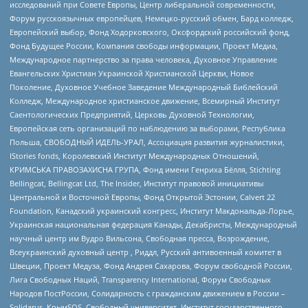
исследований при Совете Европы, Центр либеральной современности,
Форум русскоязычных европейцев, Немецко-русский обмен, Бард колледж,
Европейский выбор, Фонд Ходорковского, Оксфордский российский фонд,
Фонд Будущее России, Компания свободы информации, Проект Медиа,
Международное партнерство за права человека, Духовное Управление
Евангельских Христиан Украинской Христианской Церкви, Новое
Поколение, Духовное Учебное Заведение Международный Библейский
Колледж, Международное христианское движение, Всемирный Институт
Саентологических Предприятий, Церковь Духовной Технологии,
Европейская сеть организаций по наблюдению за выборами, Республика
Польша, СВОБОДНЫЙ ИДЕЛЬ-УРАЛ, Ассоциация развития журналистики,
IStories fonds, Королевский Институт Международных Отношений,
КРИМСЬКА ПРАВОЗАХИСНА ГРУПА, Фонд имени Генриха Бёлля, Stichting
Bellingcat, Bellingcat Ltd, The Insider, Институт правовой инициативы
Центральной и Восточной Европы, Фонд Открытой Эстонии, Calvert 22
Foundation, Канадский украинский конгресс, Институт Макдональда-Лорье,
Украинская национальная федерация Канады, Декабристы, Международный
научный центр им Вудро Вильсона, Свободная пресса, Возрождение,
Всеукраинский духовный центр , Риддл, Русский антивоенный комитет в
Швеции, Проект Медуза, Фонд Андрея Сахарова, Форум свободной России,
Лига Свободных Наций, Transparеncy International, Форум Свободных
Народов ПостРоссии, Солидарность с гражданским движением в России –
Solidarus, КрымSOS, Свободный университет, Институт государственного