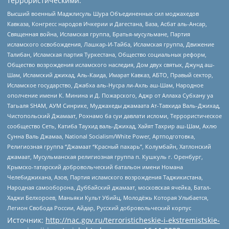
террористическими:
Высший военный Маджлисуль Шура Объединенных сил моджахедов
Кавказа, Конгресс народов Ичкерии и Дагестана, База, Асбат аль-Ансар,
Священная война, Исламская группа, Братья-мусульмане, Партия
исламского освобождения, Лашкар-И-Тайба, Исламская группа, Движение
Талибан, Исламская партия Туркестана, Общество социальных реформ,
Общество возрождения исламского наследия, Дом двух святых, Джунд аш-
Шам, Исламский джихад, Аль-Каида, Имарат Кавказ, АБТО, Правый сектор,
Исламское государство, Джабха аль-Нусра ли-Ахль аш-Шам, Народное
ополчение имени К. Минина и Д. Пожарского, Аджр от Аллаха Субхану уа
Тагьаля SHAM, АУМ Синрике, Муджахеды джамаата Ат-Тавхида Валь-Джихад,
Чистопольский Джамаат, Рохнамо ба суи давлати исломи, Террористическое
сообщество Сеть, Катиба Таухид валь-Джихад, Хайят Тахрир аш-Шам, Ахлю
Сунна Валь Джамаа, National Socialism/White Power, Артподготовка,
Религиозная группа “Джамаат “Красный пахарь”, Колумбайн, Хатлонский
джамаат, Мусульманская религиозная группа п. Кушкуль г. Оренбург,
Крымско-татарский добровольческий батальон имени Номана
Челебиджихана, Азов, Партия исламского возрождения Таджикистана,
Народная самооборона, Дуббайский джамаат, московская ячейка, Батал-
Хаджи Белхороев, Маньяки Культ Убийц, Молодёжь Которая Улыбается,
Легион Свобода России, Айдар, Русский добровольческий корпус
Источник:
http://nac.gov.ru/terroristicheskie-i-ekstremistskie-