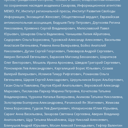
по сохранению наследия академика Сахарова, Информационное агентство
МЕМО. РУ, Институт региональной прессы, Институт Развития Свободы
Информации, Экозащита!-Женсовет, Общественный вердикт, Евразийская
антимонопольная ассоциация, Бедушев Петр Петрович, Дзугкоева Регина
Николаевна, Кривенко Сергей Владимирович, Милославский Павел
Юрьевич, Шнырова Ольга Вадимовна, Чанышева Лилия Айратовна,
Сидорович Ольга Борисовна, Туровский Александр Алексеевич, Васильева
Анастасия Евгеньевна, Ривина Анна Валерьевна, Бойко Анатолий
Николаевич, Дугин Сергей Георгиевич, Пивоваров Андрей Сергеевич,
Аверин Виталий Евгеньевич, Барахоев Магомед Бекханович, Шарипков
Олег Викторович, Мошель Ирина Ароновна, Шведов Григорий Сергеевич,
Пономарев Лев Александрович, Каргалицкий Борис Юльевич, Созаев
Валерий Валерьевич, Исламов Тимур Рифгатович, Романова Ольга
Евгеньевна, Щаров Сергей Алексадрович, Цирульников Борис Альбертович,
Гасан Ольга Павловна, Паутов Юрий Анатольевич, Верховский Александр
Маркович, Пислакова-Паркер Марина Петровна, Кочеткова Татьяна
Владимировна, Чуркина Наталья Валерьевна, Акимова Татьяна Николаевна,
Золотарева Екатерина Александровна, Рачинский Ян Збигневич, Жемкова
Елена Борисовна, Гудков Лев Дмитриевич, Илларионова Юлия Юрьевна,
Саранг Анна Васильевна, Захарова Светлана Сергеевна, Аверин Владимир
Анатольевич, Щур Татьяна Михайловна, Щур Николай Алексеевич,
Блинушов Андрей Юрьевич, Мосин Алексей Геннадьевич, Гефтер Валентин