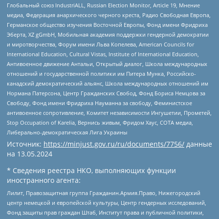
Глобальный союз IndustriALL, Russian Election Monitor, Article 19, Мнение
медиа, Федерация анархического черного креста, Радио Свободная Европа,
Германское общество изучения Восточной Европы, Фонд имени Фридриха
Эберта, XZ gGmbH, Мобильная академия поддержки гендерной демократии
и миротворчества, Форум имени Льва Копелева, American Councils for
International Education, Cultural Vistas, Institute of International Education,
Антивоенное движение Антальи, Открытый диалог, Школа международных
отношений и государственной политики им Питера Мунка, Российско-
канадский демократический альянс, Школа международных отношений им
Нормана Патерсона, Центр Гражданских Свобод, Фонд Бориса Немцова за
Свободу, Фонд имени Фридриха Науманна за свободу, Феминистское
антивоенное сопротивление, Комитет независимости Ингушетии, Прометей,
Stop Occupation of Karelia, Вернись живым, Фридом Хаус, СОТА медиа,
Либерально-демократическая Лига Украины
Источник:
https://minjust.gov.ru/ru/documents/7756/
данные
на
13.05.2024
* Сведения реестра НКО, выполняющих функции
иностранного агента:
Лилит, Правозащитная группа Гражданин.Армия.Право, Нижегородский
центр немецкой и европейской культуры, Центр гендерных исследований,
Фонд защиты прав граждан Штаб, Институт права и публичной политики,