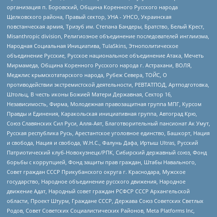
организация п. Боровский, Община Коренного Русского народа
Щелковского района, Правый сектор, УНА - УНСО, Украинская
повстанческая армия, Тризуб им. Степана Бандеры, Братство, Белый Крест,
Misanthropic division, Религиозное объединение последователей инглиизма,
Народная Социальная Инициатива, TulaSkins, Этнополитическое
объединение Русские, Русское национальное объединение Атака, Мечеть
Мирмамеда, Община Коренного Русского народа г. Астрахани, ВОЛЯ,
Меджлис крымскотатарского народа, Рубеж Севера, ТОЙС, О
противодействии экстремистской деятельности, РЕВТАТПОД, Артподготовка,
Штольц, В честь иконы Божией Матери Державная, Сектор 16,
Независимость, Фирма, Молодежная правозащитная группа МПГ, Курсом
Правды и Единения, Каракольская инициативная группа, Автоград Крю,
Союз Славянских Сил Руси, Алля-Аят, Благотворительный пансионат Ак Умут,
Русская республика Русь, Арестантское уголовное единство, Башкорт, Нация
и свобода, Нация и свобода, W.H.С., Фалунь Дафа, Иртыш Ultras, Русский
Патриотический клуб-Новокузнецк/РПК, Сибирский державный союз, Фонд
борьбы с коррупцией, Фонд защиты прав граждан, Штабы Навального,
Совет граждан СССР Прикубанского округа г. Краснодара, Мужское
государство, Народное объединение русского движения, Народное
движение Адат, Народный совет граждан РСФСР СССР Архангельской
области, Проект Штурм, Граждане СССР, Держава Союз Советских Светлых
Родов, Совет Советских Социалистических Районов, Meta Platforms Inc,