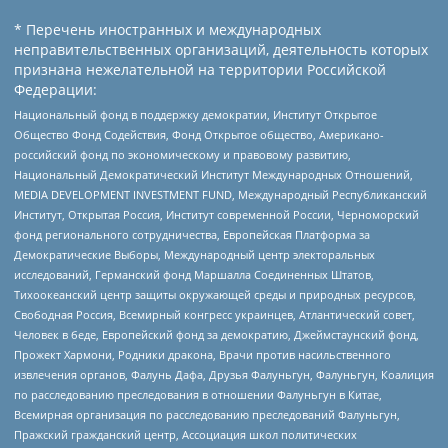
* Перечень иностранных и международных
неправительственных организаций, деятельность которых
признана нежелательной на территории Российской
Федерации:
Национальный фонд в поддержку демократии, Институт Открытое
Общество Фонд Содействия, Фонд Открытое общество, Американо-
российский фонд по экономическому и правовому развитию,
Национальный Демократический Институт Международных Отношений,
MEDIA DEVELOPMENT INVESTMENT FUND, Международный Республиканский
Институт, Открытая Россия, Институт современной России, Черноморский
фонд регионального сотрудничества, Европейская Платформа за
Демократические Выборы, Международный центр электоральных
исследований, Германский фонд Маршалла Соединенных Штатов,
Тихоокеанский центр защиты окружающей среды и природных ресурсов,
Свободная Россия, Всемирный конгресс украинцев, Атлантический совет,
Человек в беде, Европейский фонд за демократию, Джеймстаунский фонд,
Прожект Хармони, Родники дракона, Врачи против насильственного
извлечения органов, Фалунь Дафа, Друзья Фалуньгун, Фалуньгун, Коалиция
по расследованию преследования в отношении Фалуньгун в Китае,
Всемирная организация по расследованию преследований Фалуньгун,
Пражский гражданский центр, Ассоциация школ политических