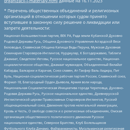
organizacii-i-materialy.html
данные на
16.11.2023
* Перечень общественных объединений и религиозных
организаций в отношении которых судом принято
вступившее в законную силу решение о ликвидации или
запрете деятельности:
Национал-большевистская партия, ВЕК РА, Рада земли Кубанской Духовно
Родовой Державы Русь, Община Духовного Управления Асгардской Веси
Беловодья, Славянская Община Капища Веды Перуна, Мужская Духовная
Семинария Староверов-Инглингов, Нурджулар, К Богодержавию, Таблиги
Джамаат, Свидетели Иеговы, Русское национальное единство, Национал-
социалистическое общество, Джамаат мувахидов, Объединенный Вилайат
Кабарды, Балкарии и Карачая, Союз славян, Ат-Такфир Валь-Хиджра, Пит
Буль, Национал-социалистическая рабочая партия России, Славянский союз,
Формат-18, Благородный Орден Дьявола, Армия воли народа,
Национальная Социалистическая Инициатива города Череповца, Духовно-
Родовая Держава Русь, Русское национальное единство, Древнерусской
Инглистической церкви Православных Староверов-Инглингов, Русский
общенациональный союз, Движение против нелегальной иммиграции,
Кровь и Честь, О свободе совести и о религиозных объединениях, Омская
организация общественного политического движения Русское
национальное единство, Северное Братство, Клуб Болельщиков
Футбольного Клуба Динамо, Файзрахманисты, Мусульманская религиозная