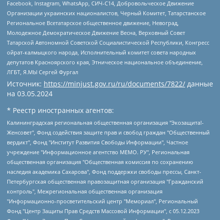
Facebook, Instagram, WhatsApp, СИЧ-С14, Добровольческое Движение
Организации украинских националистов, Черный Комитет, Татарстанское
Региональное Всетатарское общественное движение, Невоград,
Молодежное Демократическое Движение Весна, Верховный Совет
Татарской Автономной Советской Социалистической Республики, Конгресс
ойрат-калмыцкого народа, Исполнительный комитет совета народных
депутатов Красноярского края, Этническое национальное объединение,
ЛГБТ, Я.МЫ Сергей Фургал
Источник:
https://minjust.gov.ru/ru/documents/7822/
данные
на
03.05.2024
* Реестр иностранных агентов:
Калининградская региональная общественная организация "Экозащита!-Женсовет", Фонд содействия защите прав и свобод граждан "Общественный вердикт", Фонд "Институт Развития Свободы Информации", Частное учреждение "Информационное агентство МЕМО. РУ", Региональная общественная организация "Общественная комиссия по сохранению наследия академика Сахарова", Фонд поддержки свободы прессы, Санкт-Петербургская общественная правозащитная организация "Гражданский контроль", Межрегиональная общественная организация "Информационно-просветительский центр "Мемориал", Региональный Фонд "Центр Защиты Прав Средств Массовой Информации", с 05.12.2023 Фонд "Центр Защиты Прав Средств массовой информации", Региональная общественная благотворительная организация помощи беженцам и мигрантам "Гражданское содействие", Негосударственное образовательное учреждение дополнительного профессионального образования (повышение квалификации) специалистов "АКАДЕМИЯ ПО ПРАВАМ ЧЕЛОВЕКА", Свердловская региональная общественная организация "Сутяжник", Автономная некоммерческая организация "Центр независимых социологических исследований", Союз общественных объединений "Российский исследовательский центр по правам человека", Региональное общественное учреждение научно-информационный центр "МЕМОРИАЛ", Некоммерческая организация "Фонд защиты гласности", Автономная некоммерческая организация "Институт прав человека", Городская общественная организация "Екатеринбургское общество "МЕМОРИАЛ", Городская общественная организация "Рязанское историко-просветительское и правозащитное общество "Мемориал" (Рязанский Мемориал), Челябинский региональный орган общественной самодеятельности – женское общественное объединение "Женщины Евразии", Челябинский региональный орган общественной самодеятельности "Уральская правозащитная группа", Фонд содействия защите здоровья и социальной справедливости имени Андрея Рылькова, Автономная Некоммерческая Организация "Аналитический Центр Юрия Левады", Автономная некоммерческая организация социальной поддержки населения "Проект Апрель", Региональная общественная организация помощи женщинам и детям, находящимся в кризисной ситуации "Информационно-методический центр "Анна", Фонд содействия развитию массовых коммуникаций и правовому просвещению "Так-так-Так", Фонд содействия устойчивому развитию "Серебряная тайга", Свердловский региональный общественный фонд социальных проектов "Новое время", "Idel.Реалии", Кавказ.Реалии, Крым.Реалии, Телеканал Настоящее Время, Татаро-башкирская служба Радио Свобода (Azatliq Radiosi), Радио Свободная Европа/Радио Свобода (PCE/PC), "Сибирь.Реалии", "Фактограф", Благотворительный фонд помощи осужденным и их семьям, Автономная некоммерческая организация "Институт глобализации и социальных движений", Фонд "В защиту прав заключенных", Частное учреждение "Центр поддержки и содействия развитию средств массовой информации", Пензенский региональный общественный благотворительный фонд "Гражданский союз", "Север.Реалии", Некоммерческая организация Фонд "Правовая инициатива", Общество с ограниченной ответственностью "Радио Свободная Европа/Радио Свобода", Чешское информационное агентство "MEDIUM-ORIENT", Красноярская региональная общественная организация "Мы против СПИДа", Камалягин Денис Николаевич, Маркелов Сергей Евгеньевич, Пономарев Лев Александрович, Савицкая Людмила Алексеевна, Автономная некоммерческая организация "Центр по работе с проблемой насилия "НАСИЛИЮ.НЕТ", Межрегиональный профессиональный союз работников здравоохранения "Альянс врачей", Юридическое лицо, зарегистрированное в Латвийской Республике, SIA "Medusa Project" (регистрационный номер 40103797863, дата регистрации 10.06.2014), Некоммерческая организация "Фонд по борьбе с коррупцией", Автономная некоммерческая организация "Институт права и публичной политики", Баданин Роман Сергеевич, Гликин Максим Александрович, Железнова Мария Михайловна, Лукьянова Юлия Сергеевна, Маетная Елизавета Витальевна, Маняхин Петр Борисович, Чуракова Ольга Владимировна, Ярош Юлия Петровна, Юридическое лицо "The Insider SIA", зарегистрированное в Риге, Латвийская Республика (дата регистрации 26.06.2015), являющееся администратором доменного имени интернет-издания "The Insider SIA", https://theins.ru, Постернак Алексей Евгеньевич, Рубин Михаил Аркадьевич, Анин Роман Александрович, Юридическое лицо Istories fonds, зарегистрированное в Латвийской Республике (регистрационный номер 50008295751, дата регистрации 24.02.2020), Великовский Дмитрий Александрович, Долинина Ирина Николаевна, Мароховская Алеся Алексеевна, Шлейнов Роман Юрьевич, Шмагун Олеся Валентиновна, Общество с ограниченной ответственностью "Альтаир 2021", Общество с ограниченной ответственностью "Вега 2021", Общество с ограниченной ответственностью "Главный редактор 2021", Общество с ограниченной ответственностью "Ромашки монолит", Важенков Артем Валерьевич, Ивановская областная общественная организация "Центр гендерных исследований", Гурман Юрий Альбертович, Медиапроект "ОВД-Инфо", Егоров Владимир Владимирович, Жилинский Владимир Александрович, Общество с ограниченной ответственностью "ЗП", Иванова София Юрьевна, Карезина Инна Павловна, Кильтау Екатерина Викторовна, Петров Алексей Викторович, Пискунов Сергей Евгеньевич, Смирнов Сергей Сергеевич, Тихонов Михаил Сергеевич, Общество с ограниченной ответственностью "ЖУРНАЛИСТ-ИНОСТРАННЫЙ АГЕНТ", Арапова Галина Юрьевна, Вольтская Татьяна Анатольевна, Американская компания "Mason G.E.S. Anonymous Foundation" (США), являющаяся владельцем интернет-издания https://mnews.world/, Компания "Stichting Bellingcat", зарегистрированная в Нидерландах (дата регистрации 11.07.2018), Захаров Андрей Вячеславович, Клепиковская Екатерина Дмитриевна, Общество с ограниченной ответственностью "МЕМО", Перл Роман Александрович, Симонов Евгений Алексеевич, Соловьева Елена Анатольевна, Сотников Даниил Владимирович, Сурначева Елизавета Дмитриевна, Автономная некоммерческая организация по защите прав человека и информированию населения "Якутия – Наше Мнение", Общество с ограниченной ответственностью "Москоу диджитал медиа", с 26.01.2023 Общество с ограниченной ответственностью "Чайка Белые сады", Ветошкина Валерия Валерьевна, Заговора Максим Александрович, Межрегиональное общественное движение "Российская ЛГБТ - сеть", Оленичев Максим Владимирович, Павлов Иван Юрьевич, Скворцова Елена Сергеевна, Общество с ограниченной ответственностью "Как бы инагент", Кочетков Игорь Викторович, Общество с ограниченной ответственностью "Честные выборы", Еланчик Олег Александрович, Общество с ограниченной ответственностью "Нобелевский призыв", Гималова Регина Эмилевна, Григорьев Андрей Валерьевич, Григорьева Алина Александровна, Ассоциация по содействию защите прав призывников, альтернативнослужащих и военнослужащих "Правозащитная группа "Гражданин.Армия.Право", Хисамова Регина Фаритовна, Автономная некоммерческая организация по реализации социально-правовых программ "Лилит", Дальневосточное общественное движение "Маяк", Санкт-Петербургская ЛГБТ-инициативная группа "Выход", Инициативная группа ЛГБТ+ "Реверс", Алексеев Андрей Викторович, Бекбулатова Таисия Львовна, Беляев Иван Михайлович, Владыкина Елена Сергеевна, Гельман Марат Александрович, Никульшина Вероника Юрьевна, Толоконникова Надежда Андреевна, Шендерович Виктор Анатольевич, Общество с ограниченной ответственностью "Данное сообщение", Общество с ограниченной ответственностью Издательский дом "Новая глава", Айнбиндер Александра Александровна, Московский комьюнити-центр для ЛГБТ+инициатив, Благотворительный фонд развития филантропии, Deutsche Welle (Германия, Kurt-Schumacher-Strasse 3, 53113 Bonn), Борзунова Мария Михайловна, Воробьев Виктор Викторович, Голубева Анна Львовна, Константинова Алла Михайловна, Малкова Ирина Владимировна, Мурадов Мурад Абдулгалимович, Осетинская Елизавета Николаевна, Понасенков Евгений Николаевич, Ганапольский Матвей Юрьевич, Киселев Евгений Алексеевич, Борухович Ирина Григорьевна, Дремин Иван Тимофеевич, Дубровский Дмитрий Викторович, Красноярская региональная общественная организация поддержки и развития альтернативных образовательных технологий и межкультурных коммуникаций "ИНТЕРРА", Маяковская Екатерина Алексеевна, Фейгин Марк Захарович, Филимонов Андрей Викторович, Дзугкоева Регина Николаевна, Доброхотов Роман Александрович, Дудь Юрий Александрович, Елкин Сергей Владимирович, Кругликов Кирилл Игоревич, Сабунаева Мария Леонидовна, Семенов Алексей Владимирович, Шаинян Карен Багратович, Шульман Екатерина Михайловна, Асафьев Артур Валерьевич, Вахштайн Виктор Семенович, Венедиктов Алексей Алексеевич, Лушникова Екатерина Евгеньевна, Волков Леонид Михайлович, Невзоров Александр Глебович, Пархоменко Сергей Борисович, Сироткин Ярослав Николаевич, Кара-Мурза Владимир Владимирович, Баранова Наталья Владимировна, Гозман Леонид Яковлевич, Кагарлицкий Борис Юльевич, Климарев Михаил Валерьевич, Милов Владимир Станиславович, Автономная некоммерческая организация Краснодарский центр современного искусства "Типография", Моргенштерн Алишер Тагирович, Соболь Любовь Эдуардовна, Общество с ограниченной ответственностью "ЛИЗА НОРМ", Каспаров Гарри Кимович, Ходорковский Михаил Борисович, Общество с ограниченной ответственностью "Апрельские тезисы", Данилович Ирина Брониславовна, Кашин Олег Владимирович, Петров Николай Владимирович, Пивоваров Алексей Владимирович, Соколов Михаил Владимирович, Цветкова Юлия Владимировна, Чичваркин Евгений Александрович, Комитет против пыток/Команда против пыток, Общество с ограниченной ответственностью "Первый научный", Общество с ограниченной ответственностью "Вертолет и ко", Белоцерковская Вероника Борисовна, Кац Максим Евгеньевич, Лазарева Татьяна Юрьевна, Шаведдинов Руслан Табризович, Яшин Илья Валерьевич, Общество с ограниченной ответственностью "Иноагент ААВ", Алешковский Дмитрий Петрович, Альбац Евгения Марковна, Быков Дмитрий Львович, Галямина Юлия Евгеньевна, Лойко Сергей Леонидович, Мартынов Кирилл Константинович, Медведев Сергей Александрович, Крашенинников Федор Геннадиевич, Гордеева Катерина Вл