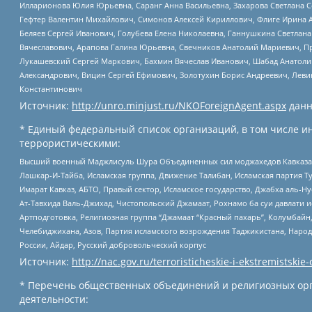
Илларионова Юлия Юрьевна, Саранг Анна Васильевна, Захарова Светлана 
Гефтер Валентин Михайлович, Симонов Алексей Кириллович, Флиге Ирина 
Беляев Сергей Иванович, Голубева Елена Николаевна, Ганнушкина Светлана
Вячеславович, Арапова Галина Юрьевна, Свечников Анатолий Мариевич, П
Лукашевский Сергей Маркович, Бахмин Вячеслав Иванович, Шабад Анатоли
Александрович, Вицин Сергей Ефимович, Золотухин Борис Андреевич, Леви
Константинович
Источник:
http://unro.minjust.ru/NKOForeignAgent.aspx
данн
* Единый федеральный список организаций, в том числе и
террористическими:
Высший военный Маджлисуль Шура Объединенных сил моджахедов Кавказа, Ко
Лашкар-И-Тайба, Исламская группа, Движение Талибан, Исламская партия Т
Имарат Кавказ, АБТО, Правый сектор, Исламское государство, Джабха аль-
Ат-Тавхида Валь-Джихад, Чистопольский Джамаат, Рохнамо ба суи давлати и
Артподготовка, Религиозная группа “Джамаат “Красный пахарь”, Колумбайн
Челебиджихана, Азов, Партия исламского возрождения Таджикистана, Народ
России, Айдар, Русский добровольческий корпус
Источник:
http://nac.gov.ru/terroristicheskie-i-ekstremistskie-
* Перечень общественных объединений и религиозных орг
деятельности: