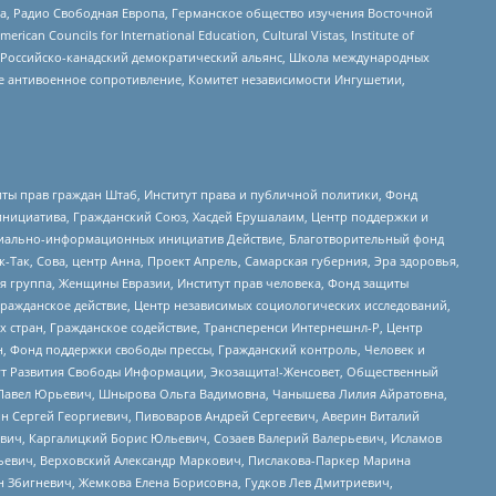
еста, Радио Свободная Европа, Германское общество изучения Восточной
ouncils for International Education, Cultural Vistas, Institute of
, Российско-канадский демократический альянс, Школа международных
е антивоенное сопротивление, Комитет независимости Ингушетии,
ты прав граждан Штаб, Институт права и публичной политики, Фонд
инициатива, Гражданский Союз, Хасдей Ерушалаим, Центр поддержки и
социально-информационных инициатив Действие, Благотворительный фонд
Так, Сова, центр Анна, Проект Апрель, Самарская губерния, Эра здоровья,
я группа, Женщины Евразии, Институт прав человека, Фонд защиты
Гражданское действие, Центр независимых социологических исследований,
стран, Гражданское содействие, Трансперенси Интернешнл-Р, Центр
н, Фонд поддержки свободы прессы, Гражданский контроль, Человек и
тут Развития Свободы Информации, Экозащита!-Женсовет, Общественный
й Павел Юрьевич, Шнырова Ольга Вадимовна, Чанышева Лилия Айратовна,
ин Сергей Георгиевич, Пивоваров Андрей Сергеевич, Аверин Виталий
вич, Каргалицкий Борис Юльевич, Созаев Валерий Валерьевич, Исламов
льевич, Верховский Александр Маркович, Пислакова-Паркер Марина
н Збигневич, Жемкова Елена Борисовна, Гудков Лев Дмитриевич,