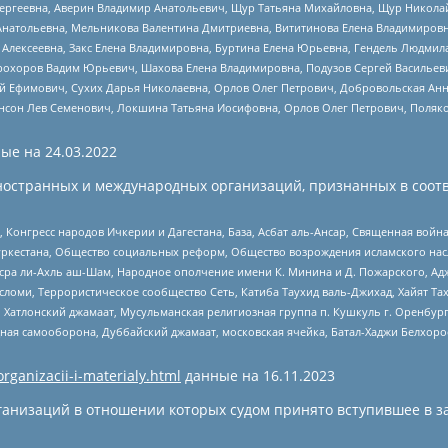
Сергеевна, Аверин Владимир Анатольевич, Щур Татьяна Михайловна, Щур Никола
Анатольевна, Мельникова Валентина Дмитриевна, Вититинова Елена Владимировн
 Алексеевна, Закс Елена Владимировна, Буртина Елена Юрьевна, Гендель Людмил
рохоров Вадим Юрьевич, Шахова Елена Владимировна, Подузов Сергей Васильеви
й Ефимович, Сухих Дарья Николаевна, Орлов Олег Петрович, Добровольская Анн
нсон Лев Семенович, Локшина Татьяна Иосифовна, Орлов Олег Петрович, Поляк
ые на
24.03.2022
ностранных и международных организаций, признанных в соотв
нгресс народов Ичкерии и Дагестана, База, Асбат аль-Ансар, Священная война,
уркестана, Общество социальных реформ, Общество возрождения исламского насл
Нусра ли-Ахль аш-Шам, Народное ополчение имени К. Минина и Д. Пожарского, Ад
сломи, Террористическое сообщество Сеть, Катиба Таухид валь-Джихад, Хайят Тах
, Хатлонский джамаат, Мусульманская религиозная группа п. Кушкуль г. Оренбу
ная самооборона, Дуббайский джамаат, московская ячейка, Батал-Хаджи Белхор
organizacii-i-materialy.html
данные на
16.11.2023
анизаций в отношении которых судом принято вступившее в з