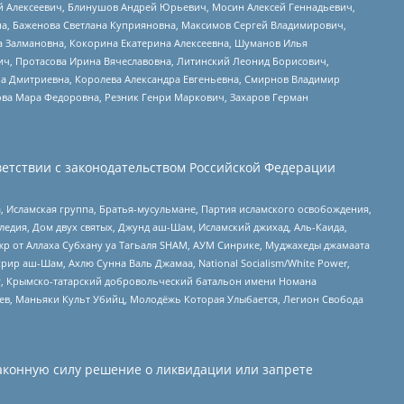
й Алексеевич, Блинушов Андрей Юрьевич, Мосин Алексей Геннадьевич,
а, Баженова Светлана Куприяновна, Максимов Сергей Владимирович,
а Залмановна, Кокорина Екатерина Алексеевна, Шуманов Илья
ч, Протасова Ирина Вячеславовна, Литинский Леонид Борисович,
а Дмитриевна, Королева Александра Евгеньевна, Смирнов Владимир
ова Мара Федоровна, Резник Генри Маркович, Захаров Герман
етствии с законодательством Российской Федерации
 Исламская группа, Братья-мусульмане, Партия исламского освобождения,
едия, Дом двух святых, Джунд аш-Шам, Исламский джихад, Аль-Каида,
жр от Аллаха Субхану уа Тагьаля SHAM, АУМ Синрике, Муджахеды джамаата
рир аш-Шам, Ахлю Сунна Валь Джамаа, National Socialism/White Power,
рг, Крымско-татарский добровольческий батальон имени Номана
оев, Маньяки Культ Убийц, Молодёжь Которая Улыбается, Легион Свобода
аконную силу решение о ликвидации или запрете