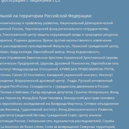
и фотография с лицензией СС0
льной на территории Российской Федерации:
кономическому и правовому развитию, Национальный Демократический
менной России, Черноморский фонд регионального сотрудничества,
, Тихоокеанский центр защиты окружающей среды и природных ресурсов,
 Хармони, Родники дракона, Врачи против насильственного извлечения
по расследованию преследований Фалуньгун, Пражский гражданский центр,
бмен, Бард колледж, Европейский выбор, Фонд Ходорковского,
ное Управление Евангельских Христиан Украинской Христианской Церкви,
огических Предприятий, Церковь Духовной Технологии, Европейская сеть
ий Институт Международных Отношений, КРИМСЬКА ПРАВОЗАХИСНА ГРУПА,
стонии, Calvert 22 Foundation, Канадский украинский конгресс, Институт
ждение, Всеукраинский духовный центр , Риддл, Русский антивоенный
ародов ПостРоссии, Солидарность с гражданским движением в России –
в Тисима и Хабомаи, Съезд народных депутатов, Гринпис Интернешнл, Фонд
ека Чернигов, Фонд Дом Прав Человека, Белорусский дом прав человека
нтр европейских исследований им Вилфрида Мартенса, Сетевое объединение
Чам Финланд, Гудзоновский институт, Фонд Демократического Развития,
актатов Свидетелей Иеговы, Гражданский Совет, Центр анализа
астоящая Россия, Глобальная сеть журналистов-расследователей, Служба
a Asocicion de Rusos Libres, Союз за возвращение Северных территорий,