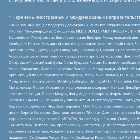
В титульной части сайта использованы фотографии Максима
* Перечень иностранных и международных неправительств
Национальный фонд в поддержку демократии, Институт Открытое Общество
Институт Международных Отношений, MEDIA DEVELOPMENT INVESTMENT FUND,
Европейская Платформа за Демократические Выборы, Международный цент
Свободная Россия, Всемирный конгресс украинцев, Атлантический совет, Ч
органов, Фалунь Дафа, Друзья Фалуньгун, Фалуньгун, Коалиция по рассле
Ассоциация школ политических исследований при Совете Европы, Центр ли
Оксфордский российский фонд, Фонд Будущее России, Компания свободы ин
Новое Поколение, Духовное Учебное Заведение Международный Библейский
организаций по наблюдению за выборами, Республика Польша, СВОБОДНЫЙ
Фонд имени Генриха Бёлля, Stichting Bellingcat, Bellingcat Ltd, The Inside
Макдональда-Лорье, Украинская национальная федерация Канады, Декабрис
комитет в Швеции, Проект Медуза, Фонд Андрея Сахарова, Форум свободной 
Solidarus, КрымSOS, Свободный университет, Институт государственного у
борьбы с коррупцией Инк, Завет церквей TCCN, Агора, Всемирный фонд при
имени Бориса Звозскова, Дом прав человека Тбилиси, Дом прав человека Ер
журналистов расследователей, АЛЛАТРА, За свободную Россию, Свободная Б
Комитет-2024, Центрально-Европейский университет, Центр восточноевроп
европейской политики, Академическая сеть Восточная Европа, Российский к
поддержки, Свободная Россия Берлин, Свободная Россия Северный Рейн-Вест