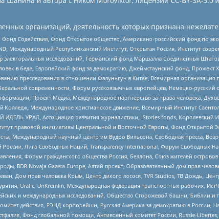
 Шанина и автора с ником Moroviktor, лицензии CC-BY-SA-3.0 
енных организаций, деятельность которых признана нежелате
 Фонд Содействия, Фонд Открытое общество, Американо-российский фонд по э
 Международный Республиканский Институт, Открытая Россия, Институт совре
р электоральных исследований, Германский фонд Маршалла Соединенных Штатов
еловек в беде, Европейский фонд за демократию, Джеймстаунский фонд, Прожект
дованию преследования в отношении Фалуньгун в Китае, Всемирная организация 
беральной современности, Форум русскоязычных европейцев, Немецко-русский о
формации, Проект Медиа, Международное партнерство за права человека, Духов
 Колледж, Международное христианское движение, Всемирный Институт Саентол
 ИДЕЛЬ-УРАЛ, Ассоциация развития журналистики, IStories fonds, Королевск
r, Институт правовой инициативы Центральной и Восточной Европы, Фонд Открытой Э
ты, Международный научный центр им Вудро Вильсона, Свободная пресса, Возро
России, Лига Свободных Наций, Transparеncy International, Форум Свободных Н
правления, Форум гражданского общества Россия, Беллона, Союз жителей острово
роды, BDR Novaja Gazeta-Europe, Алтай проект, Образовательный дом прав челов
еван, Дом прав человека Крым, Центр дикого лосося, TVR Studios, ТВ Дождь, Це
урятия, Uralic, UnKremlin, Международная федерация транспортных рабочих, Ист
ейских и международных исследований, Общество Сторожевой башни, Библии и тр
омитет действия, РЭНД корпорейшн, Русская Америка за демократию в России, Н
фалия, Фонд глобальной помощи, Антивоенный комитет России, Russie-Libertes, L