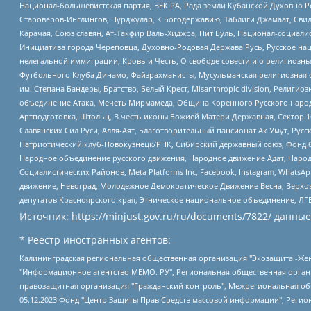
Национал-большевистская партия, ВЕК РА, Рада земли Кубанской Духовно
Староверов-Инглингов, Нурджулар, К Богодержавию, Таблиги Джамаат, Сви
Карачая, Союз славян, Ат-Такфир Валь-Хиджра, Пит Буль, Национал-социал
Инициатива города Череповца, Духовно-Родовая Держава Русь, Русское н
нелегальной иммиграции, Кровь и Честь, О свободе совести и о религиоз
Футбольного Клуба Динамо, Файзрахманисты, Мусульманская религиозная о
им. Степана Бандеры, Братство, Белый Крест, Misanthropic division, Рели
объединение Атака, Мечеть Мирмамеда, Община Коренного Русского народа
Артподготовка, Штольц, В честь иконы Божией Матери Державная, Сектор 1
Славянских Сил Руси, Алля-Аят, Благотворительный пансионат Ак Умут, Русск
Патриотический клуб-Новокузнецк/РПК, Сибирский державный союз, Фонд б
Народное объединение русского движения, Народное движение Адат, Народ
Социалистических Районов, Meta Platforms Inc, Facebook, Instagram, Wha
движение, Невоград, Молодежное Демократическое Движение Весна, Верхов
депутатов Красноярского края, Этническое национальное объединение, ЛГ
Источник:
https://minjust.gov.ru/ru/documents/7822/
данные
* Реестр иностранных агентов:
Калининградская региональная общественная организация "Экозащита!-Женсовет", Фонд содействия защите прав и свобод граждан "Общественный вердикт", Фонд "Институт Развития Свободы Информации", Частное учреждение "Информационное агентство МЕМО. РУ", Региональная общественная организация "Общественная комиссия по сохранению наследия академика Сахарова", Фонд поддержки свободы прессы, Санкт-Петербургская общественная правозащитная организация "Гражданский контроль", Межрегиональная общественная организация "Информационно-просветительский центр "Мемориал", Региональный Фонд "Центр Защиты Прав Средств Массовой Информации", с 05.12.2023 Фонд "Центр Защиты Прав Средств массовой информации", Региональная общественная благотворительная организация помощи беженцам и мигрантам "Гражданское содействие", Негосударственное образовательное учреждение дополнительного профессионального образования (повышение квалификации) специалистов "АКАДЕМИЯ ПО ПРАВАМ ЧЕЛОВЕКА", Свердловская региональная общественная организация "Сутяжник", Автономная некоммерческая организация "Центр независимых социологических исследований", Союз общественных объединений "Российский исследовательский центр по правам человека", Региональное общественное учреждение научно-информационный центр "МЕМОРИАЛ", Некоммерческая организация "Фонд защиты гласности", Автономная некоммерческая организация "Институт прав человека", Городская общественная организация "Екатеринбургское общество "МЕМОРИАЛ", Городская общественная организация "Рязанское историко-просветительское и правозащитное общество "Мемориал" (Рязанский Мемориал), Челябинский региональный орган общественной самодеятельности – женское общественное объединение "Женщины Евразии", Челябинский региональный орган общественной самодеятельности "Уральская правозащитная группа", Фонд содействия защите здоровья и социальной справедливости имени Андрея Рылькова, Автономная Некоммерческая Организация "Аналитический Центр Юрия Левады", Автономная некоммерческая организация социальной поддержки населения "Проект Апрель", Региональная общественная организация помощи женщинам и детям, находящимся в кризисной ситуации "Информационно-методический центр "Анна", Фонд содействия развитию массовых коммуникаций и правовому просвещению "Так-так-Так", Фонд содействия устойчивому развитию "Серебряная тайга", Свердловский региональный общественный фонд социальных проектов "Новое время", "Idel.Реалии", Кавказ.Реалии, Крым.Реалии, Телеканал Настоящее Время, Татаро-башкирская служба Радио Свобода (Azatliq Radiosi), Радио Свободная Европа/Радио Свобода (PCE/PC), "Сибирь.Реалии", "Фактограф", Благотворительный фонд помощи осужденным и их семьям, Автономная некоммерческая организация "Институт глобализации и социальных движений", Фонд "В защиту прав заключенных", Частное учреждение "Центр поддержки и содействия развитию средств массовой информации", Пензенский региональный общественный благотворительный фонд "Гражданский союз", "Север.Реалии", Некоммерческая организация Фонд "Правовая инициатива", Общество с ограниченной ответственностью "Радио Свободная Европа/Радио Свобода", Чешское информационное агентство "MEDIUM-ORIENT", Красноярская региональная общественная организация "Мы против СПИДа", Камалягин Денис Николаевич, Маркелов Сергей Евгеньевич, Пономарев Лев Александрович, Савицкая Людмила Алексеевна, Автоно