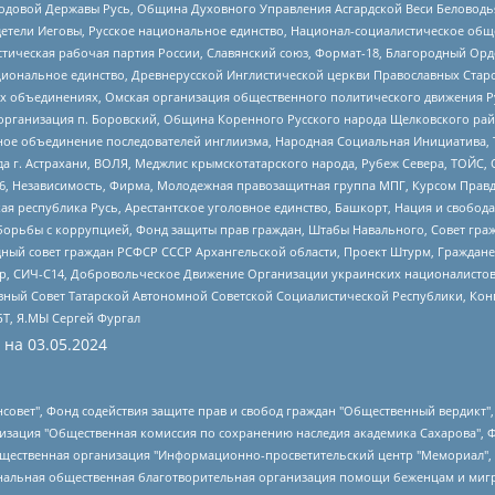
 Родовой Державы Русь, Община Духовного Управления Асгардской Веси Беловод
детели Иеговы, Русское национальное единство, Национал-социалистическое об
истическая рабочая партия России, Славянский союз, Формат-18, Благородный Ор
ациональное единство, Древнерусской Инглистической церкви Православных Ста
ных объединениях, Омская организация общественного политического движения Р
рганизация п. Боровский, Община Коренного Русского народа Щелковского район
гиозное объединение последователей инглиизма, Народная Социальная Инициатива,
 г. Астрахани, ВОЛЯ, Меджлис крымскотатарского народа, Рубеж Севера, ТОЙС, 
6, Независимость, Фирма, Молодежная правозащитная группа МПГ, Курсом Правд
ая республика Русь, Арестантское уголовное единство, Башкорт, Нация и свобода,
орьбы с коррупцией, Фонд защиты прав граждан, Штабы Навального, Совет гражд
ный совет граждан РСФСР СССР Архангельской области, Проект Штурм, Граждане 
tsApp, СИЧ-С14, Добровольческое Движение Организации украинских националисто
ный Совет Татарской Автономной Советской Социалистической Республики, Кон
БТ, Я.МЫ Сергей Фургал
 на
03.05.2024
мная некоммерческая организация "Центр по работе с проблемой насилия "НАСИЛИЮ.НЕТ", Межрегиональный профессиональный союз работников здравоохранения "Альянс врачей", Юридическое лицо, зарегистрированное в Латвийской Республике, SIA "Medusa Project" (регистрационный номер 40103797863, дата регистрации 10.06.2014), Некоммерческая организация "Фонд по борьбе с коррупцией", Автономная некоммерческая организация "Институт права и публичной политики", Баданин Роман Сергеевич, Гликин Максим Александрович, Железнова Мария Михайловна, Лукьянова Юлия Сергеевна, Маетная Елизавета Витальевна, Маняхин Петр Борисович, Чуракова Ольга Владимировна, Ярош Юлия Петровна, Юридическое лицо "The Insider SIA", зарегистрированное в Риге, Латвийская Республика (дата регистрации 26.06.2015), являющееся администратором доменного имени интернет-издания "The Insider SIA", https://theins.ru, Постернак Алексей Евгеньевич, Рубин Михаил Аркадьевич, Анин Роман Александрович, Юридическое лицо Istories fonds, зарегистрированное в Латвийской Республике (регистрационный номер 50008295751, дата регистрации 24.02.2020), Великовский Дмитрий Александрович, Долинина Ирина Николаевна, Мароховская Алеся Алексеевна, Шлейнов Роман Юрьевич, Шмагун Олеся Валентиновна, Общество с ограниченной ответственностью "Альтаир 2021", Общество с ограниченной ответственностью "Вега 2021", Общество с ограниченной ответственностью "Главный редактор 2021", Общество с ограниченной ответственностью "Ромашки монолит", Важенков Артем Валерьевич, Ивановская областная общественная организация "Центр гендерных исследований", Гурман Юрий Альбертович, Медиапроект "ОВД-Инфо", Егоров Владимир Владимирович, Жилинский Владимир Александрович, Общество с ограниченной ответственностью "ЗП", Иванова София Юрьевна, Карезина Инна Павловна, Кильтау Екатерина Викторовна, Петров Алексей Викторович, Пискунов Сергей Евгеньевич, Смирнов Сергей Сергеевич, Тихонов Михаил Сергеевич, Общество с ограниченной ответственностью "ЖУРНАЛИСТ-ИНОСТРАННЫЙ АГЕНТ", Арапова Галина Юрьевна, Вольтская Татьяна Анатольевна, Американская компания "Mason G.E.S. Anonymous Foundation" (США), являющаяся владельцем интернет-издания https://mnews.world/, Компания "Stichting Bellingcat", зарегистрированная в Нидерландах (дата регистрации 11.07.2018), Захаров Андрей Вячеславович, Клепиковская Екатерина Дмитриевна, Общество с ограниченной ответственностью "МЕМО", Перл Роман Александрович, Симонов Евгений Алексеевич, Соловьева Елена Анатольевна, Сотников Даниил Владимирович, Сурначева Елизавета Дмитриевна, Автономная некоммерческая организация по защите прав человека и информированию населения "Якутия – Наше Мнение", Общество с ограниченной ответственностью "Москоу диджитал медиа", с 26.01.2023 Общество с ограниченной ответственностью "Чайка Белые сады", Ветошкина Валерия Валерьевна, Заговора Максим Александрович, Межрегиональное общественное движение "Российская ЛГБТ - сеть", Оленичев Максим Владимирович, Павлов Иван Юрьевич, Скворцова Елена Сергеевна, Общество с ограниченной ответственностью "Как бы инагент", Кочетков Игорь Викторович, Общество с ограниченной ответственностью "Честные выборы", Еланчик Олег Александрович, Общество с ограниченной ответственностью "Нобелевский призыв", Гималова Регина Эмилевна, Григорьев Андрей Валерьевич, Григорьева Алина Александровна, Ассоциация по содействию защите прав призывников, альтернативнослужащих и военнослужащих "Правозащитная группа "Гражданин.Армия.Право", Хисамова Регина Фаритовна, Автономная некоммерческая организация по реализации социально-правовых программ "Лилит", Дальн