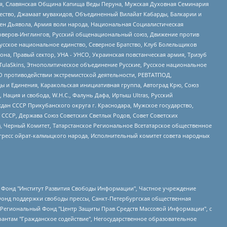
ья, Славянская Община Капища Веды Перуна, Мужская Духовная Семинария
щество, Джамаат мувахидов, Объединенный Вилайат Кабарды, Балкарии и
ден Дьявола, Армия воли народа, Национальная Социалистическая
роверов-Инглингов, Русский общенациональный союз, Движение против
усское национальное единство, Северное Братство, Клуб Болельщиков
а, Правый сектор, УНА - УНСО, Украинская повстанческая армия, Тризуб
 TulaSkins, Этнополитическое объединение Русские, Русское национальное
О противодействии экстремистской деятельности, РЕВТАТПОД,
ы и Единения, Каракольская инициативная группа, Автоград Крю, Союз
 Нация и свобода, W.H.С., Фалунь Дафа, Иртыш Ultras, Русский
ан СССР Прикубанского округа г. Краснодара, Мужское государство,
СССР, Держава Союз Советских Светлых Родов, Совет Советских
в, Черный Комитет, Татарстанское Региональное Всетатарское общественное
гресс ойрат-калмыцкого народа, Исполнительный комитет совета народных
евосточное общественное движение "Маяк", Санкт-Петербургская ЛГБТ-инициативная группа "Выход", Инициативная группа ЛГБТ+ "Реверс", Алексеев Андрей Викторович, Бекбулатова Таисия Львовна, Беляев Иван Михайлович, Владыкина Елена Сергеевна, Гельман Марат Александрович, Никульшина Вероника Юрьевна, Толоконникова Надежда Андреевна, Шендерович Виктор Анатольевич, Общество с ограниченной ответственностью "Данное сообщение", Общество с ограниченной ответственностью Издательский дом "Новая глава", Айнбиндер Александра Александровна, Московский комьюнити-центр для ЛГБТ+инициатив, Благотворительный фонд развития филантропии, Deutsche Welle (Германия, Kurt-Schumacher-Strasse 3, 53113 Bonn), Борзунова Мария Михайловна, Воробьев Виктор Викторович, Голубева Анна Львовна, Константинова Алла Михайловна, Малкова Ирина Владимировна, Мурадов Мурад Абдулгалимович, Осетинская Елизавета Николаевна, Понасенков Евгений Николаевич, Ганапольский Матвей Юрьевич, Киселев Евгений Алексеевич, Борухович Ирина Григорьевна, Дремин Иван Тимофеевич, Дубровский Дмитрий Викторович, Красноярская региональная общественная организация поддержки и развития альтернативных образовательных технологий и межкультурных коммуникаций "ИНТЕРРА", Маяковская Екатерина Алексеевна, Фейгин Марк Захарович, Филимонов Андрей Викторович, Дзугкоева Регина Николаевна, Доброхотов Роман Александрович, Дудь Юрий Александрович, Елкин Сергей Владимирович, Кругликов Кирилл Игоревич, Сабунаева Мария Леонидовна, Семенов Алексей Владимирович, Шаинян Карен Багратович, Шульман Екатерина Михайловна, Асафьев Артур Валерьевич, Вахштайн Виктор Семенович, Венедиктов Алексей Алексеевич, Лушникова Екатерина Евгеньевна, Волков Леонид Михайлович, Невзоров Александр Глебович, Пархоменко Сергей Борисович, Сироткин Ярослав Николаевич, Кара-Мурза Владимир Владимирович, Баранова Наталья Владимировна, Гозман Леонид Яковлевич, Кагарлицкий Борис Юльевич, Климарев Михаил Валерьевич, Милов Владимир Станиславович, Автономная некоммерческая организация Краснодарский центр современного искусства "Типография", Моргенштерн Алишер Тагирович, Соболь Любовь Эдуардовна, Общество с ограниченной ответственностью "ЛИЗА НОРМ", Каспаров Гарри Кимович, Ходорковский Михаил Борисович, Общество с ограниченной ответственностью "Апрельские тезисы", Данилович Ирина Брониславовна, Кашин Олег Владимирович, Петров Николай Владимирович, Пивоваров Алексей Владимирович, Соколов Михаил Владимирович, Цветкова Юлия Владимировна, Чичваркин Евгений Александрович, Комитет против пыток/Команда против пыток, Общество с ограниченной ответственностью "Первый научный", Общество с ограниченной ответственностью "Вертолет и ко", Белоцерковская Вероника Борисовна, Кац Максим Евгеньевич, Лазарева Татьяна Юрьевна, Шаведдинов Руслан Табризович, Яшин Илья Валерьевич, Общество с ограниченной ответственностью "Иноагент ААВ", Алешковский Дмитрий Петрович, Альбац Евгения Марковна, Быков Дмитрий Львович, Галямина Юлия Евгеньевна, Лойко Сергей Леонидович, Мартынов Кирилл Константинович, Медведев Сергей Александрович, Крашенинников Федор Геннадиевич, Гордеева Катерина Вл