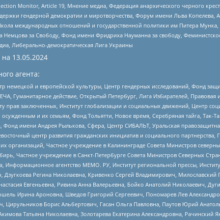
lection Monitor, Article 19, Мнение медиа, Федерация анархического черного кр
и гендерной демократии и миротворчества, Форум имени Льва Копелева, American C
г, Школа международных отношений и государственной политики им Питера Мунка
 Немцова за Свободу, Фонд имени Фридриха Науманна за свободу, Феминистско
медиа, Либерально-демократическая Лига Украины
 на
13.05.2024
ого агента:
р немецкой и европейской культуры, Центр гендерных исследований, Фонд защи
ЧА, Гуманитарное действие, Открытый Петербург, Лига Избирателей, Правовая 
иту прав заключенных, Институт глобализации и социальных движений, Центр 
ужденным и их семьям, Фонд Тольятти, Новое время, Серебряная тайга, Так-Так-
, Фонд имени Андрея Рылькова, Сфера, Центр СИБАЛЬТ, Уральская правозащитна
невосточный центр развития гражданских инициатив и социального партнерства, 
 организаций, Частное учреждение в Калининграде Совета Министров северных 
бирь, Частное учреждение в Санкт-Петербурге Совета Министров Северных Стра
а, Информационное агентство МЕМО. РУ, Институт региональной прессы, Инсти
ч, Дзугкоева Регина Николаевна, Кривенко Сергей Владимирович, Милославски
настасия Евгеньевна, Ривина Анна Валерьевна, Бойко Анатолий Николаевич, Дуг
ошель Ирина Ароновна, Шведов Григорий Сергеевич, Пономарев Лев Александро
ч, Цирульников Борис Альбертович, Гасан Ольга Павловна, Паутов Юрий Анато
Акимова Татьяна Николаевна, Золотарева Екатерина Александровна, Рачинский Я