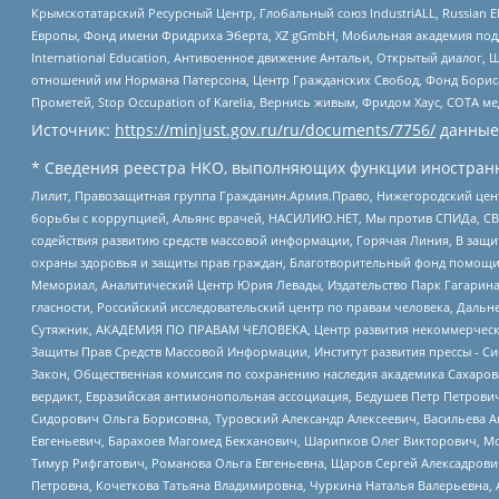
Крымскотатарский Ресурсный Центр, Глобальный союз IndustriALL, Russian E
Европы, Фонд имени Фридриха Эберта, XZ gGmbH, Мобильная академия поддержк
International Education, Антивоенное движение Антальи, Открытый диало
отношений им Нормана Патерсона, Центр Гражданских Свобод, Фонд Бориса
Прометей, Stop Occupation of Karelia, Вернись живым, Фридом Хаус, СОТА 
Источник:
https://minjust.gov.ru/ru/documents/7756/
данные
* Сведения реестра НКО, выполняющих функции иностранн
Лилит, Правозащитная группа Гражданин.Армия.Право, Нижегородский цент
борьбы с коррупцией, Альянс врачей, НАСИЛИЮ.НЕТ, Мы против СПИДа, СВЕ
содействия развитию средств массовой информации, Горячая Линия, В защ
охраны здоровья и защиты прав граждан, Благотворительный фонд помощи ос
Мемориал, Аналитический Центр Юрия Левады, Издательство Парк Гагарина
гласности, Российский исследовательский центр по правам человека, Даль
Сутяжник, АКАДЕМИЯ ПО ПРАВАМ ЧЕЛОВЕКА, Центр развития некоммерческих
Защиты Прав Средств Массовой Информации, Институт развития прессы - Си
Закон, Общественная комиссия по сохранению наследия академика Сахаров
вердикт, Евразийская антимонопольная ассоциация, Бедушев Петр Петрови
Сидорович Ольга Борисовна, Туровский Александр Алексеевич, Васильева А
Евгеньевич, Барахоев Магомед Бекханович, Шарипков Олег Викторович, М
Тимур Рифгатович, Романова Ольга Евгеньевна, Щаров Сергей Алексадрови
Петровна, Кочеткова Татьяна Владимировна, Чуркина Наталья Валерьевна, 