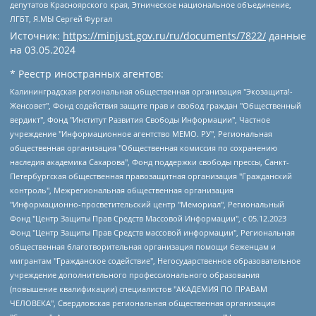
депутатов Красноярского края, Этническое национальное объединение,
ЛГБТ, Я.МЫ Сергей Фургал
Источник:
https://minjust.gov.ru/ru/documents/7822/
данные
на
03.05.2024
* Реестр иностранных агентов:
Калининградская региональная общественная организация "Экозащита!-Женсовет", Фонд содействия защите прав и свобод граждан "Общественный вердикт", Фонд "Институт Развития Свободы Информации", Частное учреждение "Информационное агентство МЕМО. РУ", Региональная общественная организация "Общественная комиссия по сохранению наследия академика Сахарова", Фонд поддержки свободы прессы, Санкт-Петербургская общественная правозащитная организация "Гражданский контроль", Межрегиональная общественная организация "Информационно-просветительский центр "Мемориал", Региональный Фонд "Центр Защиты Прав Средств Массовой Информации", с 05.12.2023 Фонд "Центр Защиты Прав Средств массовой информации", Региональная общественная благотворительная организация помощи беженцам и мигрантам "Гражданское содействие", Негосударственное образовательное учреждение дополнительного профессионального образования (повышение квалификации) специалистов "АКАДЕМИЯ ПО ПРАВАМ ЧЕЛОВЕКА", Свердловская региональная общественная организация "Сутяжник", Автономная некоммерческая организация "Центр независимых социологических исследований", Союз общественных объединений "Российский исследовательский центр по правам человека", Региональное общественное учреждение научно-информационный центр "МЕМОРИАЛ", Некоммерческая организация "Фонд защиты гласности", Автономная некоммерческая организация "Институт прав человека", Городская общественная организация "Екатеринбургское общество "МЕМОРИАЛ", Городская общественная организация "Рязанское историко-просветительское и правозащитное общество "Мемориал" (Рязанский Мемориал), Челябинский региональный орган общественной самодеятельности – женское общественное объединение "Женщины Евразии", Челябинский региональный орган общественной самодеятельности "Уральская правозащитная группа", Фонд содействия защите здоровья и социальной справедливости имени Андрея Рылькова, Автономная Некоммерческая Организация "Аналитический Центр Юрия Левады", Автономная некоммерческая организация социальной поддержки населения "Проект Апрель", Региональная общественная организация помощи женщинам и детям, находящимся в кризисной ситуации "Информационно-методический центр "Анна", Фонд содействия развитию массовых коммуникаций и правовому просвещению "Так-так-Так", Фонд содействия устойчивому развитию "Серебряная тайга", Свердловский региональный общественный фонд социальных проектов "Новое время", "Idel.Реалии", Кавказ.Реалии, Крым.Реалии, Телеканал Настоящее Время, Татаро-башкирская служба Радио Свобода (Azatliq Radiosi), Радио Свободная Европа/Радио Свобода (PCE/PC), "Сибирь.Реалии", "Фактограф", Благотворительный фонд помощи осужденным и их семьям, Автономная некоммерческая организация "Институт глобализации и социальных движений", Фонд "В защиту прав заключенных", Частное учреждение "Центр поддержки и содействия развитию средств массовой информации", Пензенский региональный общественный благотворительный фонд "Гражданский союз", "Север.Реалии", Некоммерческая организация Фонд "Правовая инициатива", Общество с ограниченной ответственностью "Радио Свободная Европа/Радио Свобода", Чешское информационное агентство "MEDIUM-ORIENT", Красноярская региональная общественная организация "Мы против СПИДа", Камалягин Денис Николаевич, Маркелов Сергей Евгеньевич, Пономарев Лев Александрович, Савицкая Людмила Алексеевна, Автономная некоммерческая организация "Центр по работе с проблемой насилия "НАСИЛИЮ.НЕТ", Межрегиональный профессиональный союз работников здравоохранения "Альянс врачей", Юридическое лицо, зарегистрированное в Латвийской Республике, SIA "Medusa Project" (регистрационный номер 40103797863, дата регистрации 10.06.2014), Некоммерческая организация "Фонд по борьбе с коррупцией", Автономная некоммерческая организация "Институт права и публичной политики", Баданин Роман Сергеевич, Гликин Максим Александрович, Железнова Мария Михайловна, Лукьянова Юлия Сергеевна, Маетная Елизавета Витальевна, Маняхин Петр Борисович, Чуракова Ольга Владимировна, Ярош Юлия Петровна, Юридическое лицо "The Insider SIA", зарегистрированное в Риге, Латвийская Республика (дата регистрации 26.06.2015), являющееся администратором доменного имени интернет-издания "The Insider SIA", https://theins.ru, Постернак Алексей Евгеньевич, Рубин Михаил Аркадьевич, Анин Роман Александрович, Юридическое лицо Istories fonds, зарегистрированное в Латвийской Республике (регистрационный номер 50008295751, дата регистрации 24.02.2020), Великовский Дмитрий Александрович, Долинина Ирина Николаевна, Мароховская Алеся Алексеевна, Шлейнов Роман Юрьевич, Шмагун Олеся Валентиновна, Общество с ограниченной ответственностью "Альтаир 2021", Общество с ограниченной ответственностью "Вега 2021", Общество с ограниченной ответственностью "Главный редактор 2021", Общество с ограниченной ответственностью "Ромашки монолит", Важенков Артем Валерьевич, Ивановская областная общественная организация "Центр гендерных исследований", Гурман Юрий Альбертович, Медиапроект "ОВД-Инфо", Егоров Владимир Владимирович, Жилинский Владимир Александрович, Общество с ограниченной ответственностью "ЗП", Иванова София Юрьевна, Карезина Инна Павловна, Кильтау Екатерина Викторовна, Петров Алексей Викторович, Пискунов Сергей Евгеньевич, Смирнов Сергей Сергеевич, Тихонов Михаил Сергеевич, Общество с ограниченной ответственностью "ЖУРНАЛИСТ-ИНОСТРАННЫЙ АГЕНТ", Арапова Галина Юрьевна, Вольтская Татьяна Анатольевна, Американская компания "Mason G.E.S. Anonymous Foundation" (США), являющаяся владельцем интернет-издания https://mnews.world/, Компания "Stichting Bellingcat", зарегистрированная в Нидерландах (дата регистрации 11.07.2018), Захаров Андрей Вячеславович, Клепиковская Екатерина Дмитриевна, Общество с ограниченной ответственностью "МЕМО", Перл Роман Александрович, Симонов Евгений Алексеевич, Соловьева Елена Анатольевна, Сотников Даниил Владимирович, Сурначева Елизавета Дмитриевна, Автономная некоммерческая организация по защите прав человека и информированию населения "Якутия – Наше Мнение", Общество с ограниченной ответственностью "Москоу диджитал медиа", с 26.01.2023 Общество с ограниченной ответственностью "Чайка Белые сады", Ветошкина Валерия Валерьевна, Заговора Максим Александрович, Межрегиональное общественное движение "Российская ЛГБТ - сеть", Оленичев Максим Владимирович, Павлов Иван Юрьевич, Скворцова Елена Сергеевна, Общество с ограниченной ответственностью "Как бы инагент", Кочетков Игорь Викторович, Общество с ограниченной ответственностью "Честные выборы", Еланчик Олег Александрович, Общество с ограниченной ответственностью "Нобелевский призыв", Гималова Регина Эмилевна, Григорьев Андрей Валерьевич, Григорьева Алина Александровна, Ассоциация по содействию защите прав призывников, альтернативнослужащих и военнослужащих "Правозащитная группа "Гражданин.Армия.Право", Хисамова Регина Фаритовна, Автономная некоммерческая организация по реализации социально-правовых программ "Лилит", Дальневосточное общественное движение "Маяк", Санкт-Петербургская ЛГБТ-инициативная группа "Выход", Инициативная группа ЛГБТ+ "Реверс", Алексеев Андрей Викторович, Бекбулатова Таисия Львовна, Беляев Иван Михайлович, Владыкина Елена Сергеевна, Гельман Марат Александрович, Никульшина Вероника Юрьевна, Толоконникова Надежда Андреевна, Шендерович Виктор Анатольевич, Общество с ограниченной ответственностью "Данное сообщение", Общество с ограниченной ответственностью Издательский дом "Новая глава", Айнбиндер Александра Александровна, Московский комьюнити-центр для ЛГБТ+инициатив, Благотворительный фонд развития филантропии, Deutsche Welle (Германия, Kurt-Schumacher-Strasse 3, 53113 Bonn), Борзунова Мария Михайловна, Воробьев Виктор Викторович, Голубева Анна Львовна, Константинова Алла Михайловна, Малкова Ирина Владимировна, Мурадов Мурад Абдулгалимович, Осетинская Елизавета Николаевна, Понасенков Евгений Николаевич, Ганапольский Матвей Юрьевич, Киселев Евгений Алексеевич, Борухович Ирина Григорьевна, Дремин Иван Тимофеевич, Дубровский Дмитрий Викторович, Красноярская региональная общественная организация поддержки и развития альтернативных образовательных технологий и межкультурных коммуникаций "ИНТЕРРА", Маяковская Екатерина Алексеевна, Фейгин Марк Захарович, Филимонов Андрей Викторович, Дзугкоева Регина Николаевна, Доброхотов Роман Александрович, Дудь Юрий Александрович, Елкин Сергей Владимирович, Кругликов Кирилл Игоревич, Сабунаева Мария Леонидовна, Семенов Алексей Владимирович, Шаинян Карен Багратович, Шульман Екатерина Михайловна, Асафьев Артур Валерьевич, Вахштайн Виктор Семенович, Венедиктов Алексей Алексеевич, Лушникова Екатерина Евгеньевна, Волков Леонид Михайлович, Невзоров Александр Глебович, Пархоменко Сергей Борисович, Сироткин Ярослав Николаевич, Кара-Мурза Владимир Владимирович, Баранова Наталья Владимировна, Гозман Леонид Яковлевич, Кагарлицкий Борис Юльевич, Климарев Михаил Валерьевич, Милов Владимир Станиславович, Автономная некоммерческая организация Краснодарский центр современного искусства "Типография", Моргенштерн Алишер Тагирович, Соболь Любовь Эдуардовна, Общество с ограниченной ответственностью "ЛИЗА НОРМ", Каспаров Гарри Кимович, Ходорковский Михаил Борисович, Общество с ограниченной ответственностью "Апрельские тезисы", Данилович Ирина Брониславовна, Кашин Олег Владимирович, Петров Николай Владимирович, Пивоваров Алексей Владимирович, Соколов Михаил Владимирович, Цветкова Юлия Владимировна, Чичваркин Евгений Александрович, Комитет против пыток/Команда против пыток, Общество с ограниченной ответственностью "Первый научный", Общество с ограниченной ответственностью "Вертолет и ко", Белоцерковская Вероника Борисовна, Кац Максим Евгеньевич, Лазарева Татьяна Юрьевна, Шаведдинов Руслан Табризович, Яшин Илья Валерьевич, Общество с ограниченной ответственностью "Иноагент ААВ", Алешковский Дмитрий Петрович, Альбац Евгения Марковна, Быков Дмитрий Львович, Галямина Юлия Евгеньевна, Лойко Сергей Леонидович, Мартынов Кирилл Константинович, Медведев Сергей Александрович, Крашенинников Федор Геннадиевич, Гордеева Катерина Вл