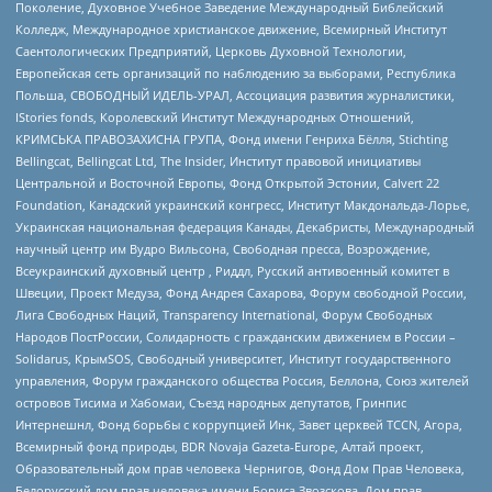
Поколение, Духовное Учебное Заведение Международный Библейский
Колледж, Международное христианское движение, Всемирный Институт
Саентологических Предприятий, Церковь Духовной Технологии,
Европейская сеть организаций по наблюдению за выборами, Республика
Польша, СВОБОДНЫЙ ИДЕЛЬ-УРАЛ, Ассоциация развития журналистики,
IStories fonds, Королевский Институт Международных Отношений,
КРИМСЬКА ПРАВОЗАХИСНА ГРУПА, Фонд имени Генриха Бёлля, Stichting
Bellingcat, Bellingcat Ltd, The Insider, Институт правовой инициативы
Центральной и Восточной Европы, Фонд Открытой Эстонии, Calvert 22
Foundation, Канадский украинский конгресс, Институт Макдональда-Лорье,
Украинская национальная федерация Канады, Декабристы, Международный
научный центр им Вудро Вильсона, Свободная пресса, Возрождение,
Всеукраинский духовный центр , Риддл, Русский антивоенный комитет в
Швеции, Проект Медуза, Фонд Андрея Сахарова, Форум свободной России,
Лига Свободных Наций, Transparеncy International, Форум Свободных
Народов ПостРоссии, Солидарность с гражданским движением в России –
Solidarus, КрымSOS, Свободный университет, Институт государственного
управления, Форум гражданского общества Россия, Беллона, Союз жителей
островов Тисима и Хабомаи, Съезд народных депутатов, Гринпис
Интернешнл, Фонд борьбы с коррупцией Инк, Завет церквей TCCN, Агора,
Всемирный фонд природы, BDR Novaja Gazeta-Europe, Алтай проект,
Образовательный дом прав человека Чернигов, Фонд Дом Прав Человека,
Белорусский дом прав человека имени Бориса Звозскова, Дом прав