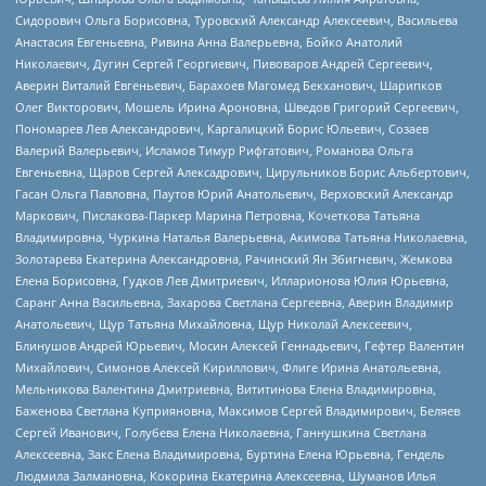
Сидорович Ольга Борисовна, Туровский Александр Алексеевич, Васильева
Анастасия Евгеньевна, Ривина Анна Валерьевна, Бойко Анатолий
Николаевич, Дугин Сергей Георгиевич, Пивоваров Андрей Сергеевич,
Аверин Виталий Евгеньевич, Барахоев Магомед Бекханович, Шарипков
Олег Викторович, Мошель Ирина Ароновна, Шведов Григорий Сергеевич,
Пономарев Лев Александрович, Каргалицкий Борис Юльевич, Созаев
Валерий Валерьевич, Исламов Тимур Рифгатович, Романова Ольга
Евгеньевна, Щаров Сергей Алексадрович, Цирульников Борис Альбертович,
Гасан Ольга Павловна, Паутов Юрий Анатольевич, Верховский Александр
Маркович, Пислакова-Паркер Марина Петровна, Кочеткова Татьяна
Владимировна, Чуркина Наталья Валерьевна, Акимова Татьяна Николаевна,
Золотарева Екатерина Александровна, Рачинский Ян Збигневич, Жемкова
Елена Борисовна, Гудков Лев Дмитриевич, Илларионова Юлия Юрьевна,
Саранг Анна Васильевна, Захарова Светлана Сергеевна, Аверин Владимир
Анатольевич, Щур Татьяна Михайловна, Щур Николай Алексеевич,
Блинушов Андрей Юрьевич, Мосин Алексей Геннадьевич, Гефтер Валентин
Михайлович, Симонов Алексей Кириллович, Флиге Ирина Анатольевна,
Мельникова Валентина Дмитриевна, Вититинова Елена Владимировна,
Баженова Светлана Куприяновна, Максимов Сергей Владимирович, Беляев
Сергей Иванович, Голубева Елена Николаевна, Ганнушкина Светлана
Алексеевна, Закс Елена Владимировна, Буртина Елена Юрьевна, Гендель
Людмила Залмановна, Кокорина Екатерина Алексеевна, Шуманов Илья