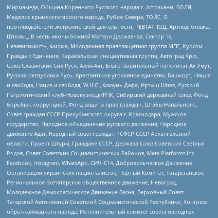
Мирмамеда, Община Коренного Русского народа г. Астрахани, ВОЛЯ,
Меджлис крымскотатарского народа, Рубеж Севера, ТОЙС, О
противодействии экстремистской деятельности, РЕВТАТПОД, Артподготовка,
Штольц, В честь иконы Божией Матери Державная, Сектор 16,
Независимость, Фирма, Молодежная правозащитная группа МПГ, Курсом
Правды и Единения, Каракольская инициативная группа, Автоград Крю,
Союз Славянских Сил Руси, Алля-Аят, Благотворительный пансионат Ак Умут,
Русская республика Русь, Арестантское уголовное единство, Башкорт, Нация
и свобода, Нация и свобода, W.H.С., Фалунь Дафа, Иртыш Ultras, Русский
Патриотический клуб-Новокузнецк/РПК, Сибирский державный союз, Фонд
борьбы с коррупцией, Фонд защиты прав граждан, Штабы Навального,
Совет граждан СССР Прикубанского округа г. Краснодара, Мужское
государство, Народное объединение русского движения, Народное
движение Адат, Народный совет граждан РСФСР СССР Архангельской
области, Проект Штурм, Граждане СССР, Держава Союз Советских Светлых
Родов, Совет Советских Социалистических Районов, Meta Platforms Inc,
Facebook, Instagram, WhatsApp, СИЧ-С14, Добровольческое Движение
Организации украинских националистов, Черный Комитет, Татарстанское
Региональное Всетатарское общественное движение, Невоград,
Молодежное Демократическое Движение Весна, Верховный Совет
Татарской Автономной Советской Социалистической Республики, Конгресс
ойрат-калмыцкого народа, Исполнительный комитет совета народных