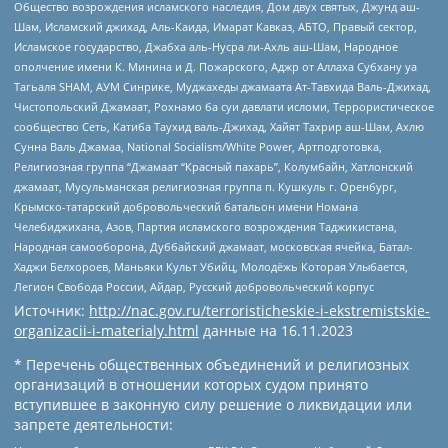
Общество возрождения исламского наследия, Дом двух святых, Джунд аш-
Шам, Исламский джихад, Аль-Каида, Имарат Кавказ, АБТО, Правый сектор,
Исламское государство, Джабха аль-Нусра ли-Ахль аш-Шам, Народное
ополчение имени К. Минина и Д. Пожарского, Аджр от Аллаха Субхану уа
Тагьаля SHAM, АУМ Синрике, Муджахеды джамаата Ат-Тавхида Валь-Джихад,
Чистопольский Джамаат, Рохнамо ба суи давлати исломи, Террористическое
сообщество Сеть, Катиба Таухид валь-Джихад, Хайят Тахрир аш-Шам, Ахлю
Сунна Валь Джамаа, National Socialism/White Power, Артподготовка,
Религиозная группа “Джамаат “Красный пахарь”, Колумбайн, Хатлонский
джамаат, Мусульманская религиозная группа п. Кушкуль г. Оренбург,
Крымско-татарский добровольческий батальон имени Номана
Челебиджихана, Азов, Партия исламского возрождения Таджикистана,
Народная самооборона, Дуббайский джамаат, московская ячейка, Батал-
Хаджи Белхороев, Маньяки Культ Убийц, Молодёжь Которая Улыбается,
Легион Свобода России, Айдар, Русский добровольческий корпус
Источник:
http://nac.gov.ru/terroristicheskie-i-ekstremistskie-
organizacii-i-materialy.html
данные на
16.11.2023
* Перечень общественных объединений и религиозных
организаций в отношении которых судом принято
вступившее в законную силу решение о ликвидации или
запрете деятельности: