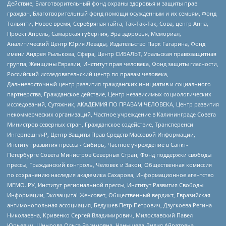
Действие, Благотворительный фонд охраны здоровья и защиты прав
граждан, Благотворительный фонд помощи осужденным и их семьям, Фонд
Тольятти, Новое время, Серебряная тайга, Так-Так-Так, Сова, центр Анна,
Проект Апрель, Самарская губерния, Эра здоровья, Мемориал,
Аналитический Центр Юрия Левады, Издательство Парк Гагарина, Фонд
имени Андрея Рылькова, Сфера, Центр СИБАЛЬТ, Уральская правозащитная
группа, Женщины Евразии, Институт прав человека, Фонд защиты гласности,
Российский исследовательский центр по правам человека,
Дальневосточный центр развития гражданских инициатив и социального
партнерства, Гражданское действие, Центр независимых социологических
исследований, Сутяжник, АКАДЕМИЯ ПО ПРАВАМ ЧЕЛОВЕКА, Центр развития
некоммерческих организаций, Частное учреждение в Калининграде Совета
Министров северных стран, Гражданское содействие, Трансперенси
Интернешнл-Р, Центр Защиты Прав Средств Массовой Информации,
Институт развития прессы - Сибирь, Частное учреждение в Санкт-
Петербурге Совета Министров Северных Стран, Фонд поддержки свободы
прессы, Гражданский контроль, Человек и Закон, Общественная комиссия
по сохранению наследия академика Сахарова, Информационное агентство
МЕМО. РУ, Институт региональной прессы, Институт Развития Свободы
Информации, Экозащита!-Женсовет, Общественный вердикт, Евразийская
антимонопольная ассоциация, Бедушев Петр Петрович, Дзугкоева Регина
Николаевна, Кривенко Сергей Владимирович, Милославский Павел
Юрьевич, Шнырова Ольга Вадимовна, Чанышева Лилия Айратовна,