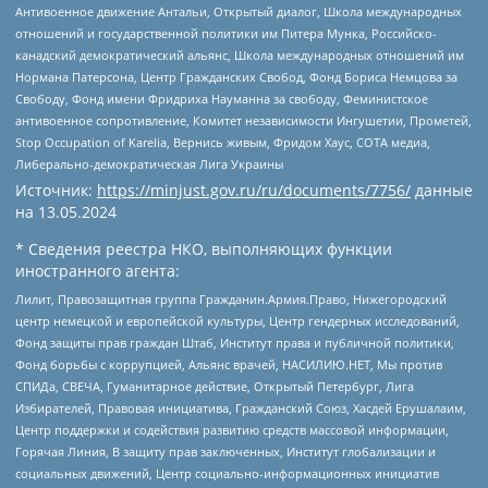
Антивоенное движение Антальи, Открытый диалог, Школа международных
отношений и государственной политики им Питера Мунка, Российско-
канадский демократический альянс, Школа международных отношений им
Нормана Патерсона, Центр Гражданских Свобод, Фонд Бориса Немцова за
Свободу, Фонд имени Фридриха Науманна за свободу, Феминистское
антивоенное сопротивление, Комитет независимости Ингушетии, Прометей,
Stop Occupation of Karelia, Вернись живым, Фридом Хаус, СОТА медиа,
Либерально-демократическая Лига Украины
Источник:
https://minjust.gov.ru/ru/documents/7756/
данные
на
13.05.2024
* Сведения реестра НКО, выполняющих функции
иностранного агента:
Лилит, Правозащитная группа Гражданин.Армия.Право, Нижегородский
центр немецкой и европейской культуры, Центр гендерных исследований,
Фонд защиты прав граждан Штаб, Институт права и публичной политики,
Фонд борьбы с коррупцией, Альянс врачей, НАСИЛИЮ.НЕТ, Мы против
СПИДа, СВЕЧА, Гуманитарное действие, Открытый Петербург, Лига
Избирателей, Правовая инициатива, Гражданский Союз, Хасдей Ерушалаим,
Центр поддержки и содействия развитию средств массовой информации,
Горячая Линия, В защиту прав заключенных, Институт глобализации и
социальных движений, Центр социально-информационных инициатив