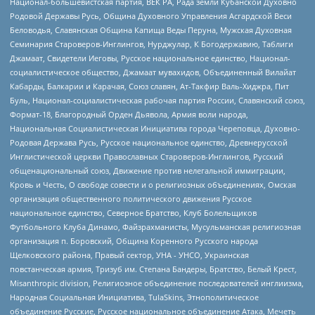
Национал-большевистская партия, ВЕК РА, Рада земли Кубанской Духовно
Родовой Державы Русь, Община Духовного Управления Асгардской Веси
Беловодья, Славянская Община Капища Веды Перуна, Мужская Духовная
Семинария Староверов-Инглингов, Нурджулар, К Богодержавию, Таблиги
Джамаат, Свидетели Иеговы, Русское национальное единство, Национал-
социалистическое общество, Джамаат мувахидов, Объединенный Вилайат
Кабарды, Балкарии и Карачая, Союз славян, Ат-Такфир Валь-Хиджра, Пит
Буль, Национал-социалистическая рабочая партия России, Славянский союз,
Формат-18, Благородный Орден Дьявола, Армия воли народа,
Национальная Социалистическая Инициатива города Череповца, Духовно-
Родовая Держава Русь, Русское национальное единство, Древнерусской
Инглистической церкви Православных Староверов-Инглингов, Русский
общенациональный союз, Движение против нелегальной иммиграции,
Кровь и Честь, О свободе совести и о религиозных объединениях, Омская
организация общественного политического движения Русское
национальное единство, Северное Братство, Клуб Болельщиков
Футбольного Клуба Динамо, Файзрахманисты, Мусульманская религиозная
организация п. Боровский, Община Коренного Русского народа
Щелковского района, Правый сектор, УНА - УНСО, Украинская
повстанческая армия, Тризуб им. Степана Бандеры, Братство, Белый Крест,
Misanthropic division, Религиозное объединение последователей инглиизма,
Народная Социальная Инициатива, TulaSkins, Этнополитическое
объединение Русские, Русское национальное объединение Атака, Мечеть