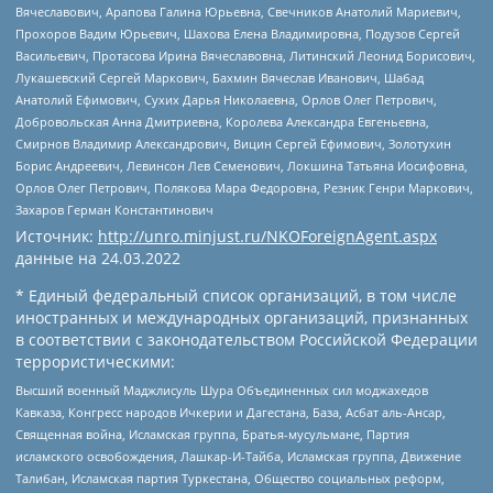
Вячеславович, Арапова Галина Юрьевна, Свечников Анатолий Мариевич,
Прохоров Вадим Юрьевич, Шахова Елена Владимировна, Подузов Сергей
Васильевич, Протасова Ирина Вячеславовна, Литинский Леонид Борисович,
Лукашевский Сергей Маркович, Бахмин Вячеслав Иванович, Шабад
Анатолий Ефимович, Сухих Дарья Николаевна, Орлов Олег Петрович,
Добровольская Анна Дмитриевна, Королева Александра Евгеньевна,
Смирнов Владимир Александрович, Вицин Сергей Ефимович, Золотухин
Борис Андреевич, Левинсон Лев Семенович, Локшина Татьяна Иосифовна,
Орлов Олег Петрович, Полякова Мара Федоровна, Резник Генри Маркович,
Захаров Герман Константинович
Источник:
http://unro.minjust.ru/NKOForeignAgent.aspx
данные на
24.03.2022
* Единый федеральный список организаций, в том числе
иностранных и международных организаций, признанных
в соответствии с законодательством Российской Федерации
террористическими:
Высший военный Маджлисуль Шура Объединенных сил моджахедов
Кавказа, Конгресс народов Ичкерии и Дагестана, База, Асбат аль-Ансар,
Священная война, Исламская группа, Братья-мусульмане, Партия
исламского освобождения, Лашкар-И-Тайба, Исламская группа, Движение
Талибан, Исламская партия Туркестана, Общество социальных реформ,