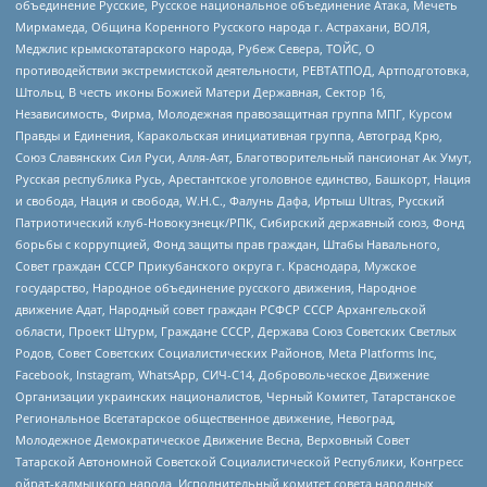
объединение Русские, Русское национальное объединение Атака, Мечеть
Мирмамеда, Община Коренного Русского народа г. Астрахани, ВОЛЯ,
Меджлис крымскотатарского народа, Рубеж Севера, ТОЙС, О
противодействии экстремистской деятельности, РЕВТАТПОД, Артподготовка,
Штольц, В честь иконы Божией Матери Державная, Сектор 16,
Независимость, Фирма, Молодежная правозащитная группа МПГ, Курсом
Правды и Единения, Каракольская инициативная группа, Автоград Крю,
Союз Славянских Сил Руси, Алля-Аят, Благотворительный пансионат Ак Умут,
Русская республика Русь, Арестантское уголовное единство, Башкорт, Нация
и свобода, Нация и свобода, W.H.С., Фалунь Дафа, Иртыш Ultras, Русский
Патриотический клуб-Новокузнецк/РПК, Сибирский державный союз, Фонд
борьбы с коррупцией, Фонд защиты прав граждан, Штабы Навального,
Совет граждан СССР Прикубанского округа г. Краснодара, Мужское
государство, Народное объединение русского движения, Народное
движение Адат, Народный совет граждан РСФСР СССР Архангельской
области, Проект Штурм, Граждане СССР, Держава Союз Советских Светлых
Родов, Совет Советских Социалистических Районов, Meta Platforms Inc,
Facebook, Instagram, WhatsApp, СИЧ-С14, Добровольческое Движение
Организации украинских националистов, Черный Комитет, Татарстанское
Региональное Всетатарское общественное движение, Невоград,
Молодежное Демократическое Движение Весна, Верховный Совет
Татарской Автономной Советской Социалистической Республики, Конгресс
ойрат-калмыцкого народа, Исполнительный комитет совета народных