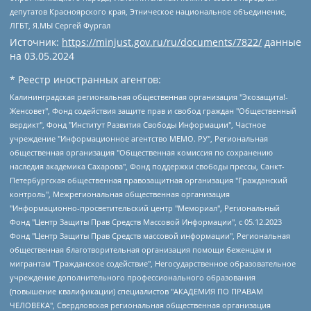
депутатов Красноярского края, Этническое национальное объединение,
ЛГБТ, Я.МЫ Сергей Фургал
Источник:
https://minjust.gov.ru/ru/documents/7822/
данные
на
03.05.2024
* Реестр иностранных агентов:
Калининградская региональная общественная организация "Экозащита!-Женсовет", Фонд содействия защите прав и свобод граждан "Общественный вердикт", Фонд "Институт Развития Свободы Информации", Частное учреждение "Информационное агентство МЕМО. РУ", Региональная общественная организация "Общественная комиссия по сохранению наследия академика Сахарова", Фонд поддержки свободы прессы, Санкт-Петербургская общественная правозащитная организация "Гражданский контроль", Межрегиональная общественная организация "Информационно-просветительский центр "Мемориал", Региональный Фонд "Центр Защиты Прав Средств Массовой Информации", с 05.12.2023 Фонд "Центр Защиты Прав Средств массовой информации", Региональная общественная благотворительная организация помощи беженцам и мигрантам "Гражданское содействие", Негосударственное образовательное учреждение дополнительного профессионального образования (повышение квалификации) специалистов "АКАДЕМИЯ ПО ПРАВАМ ЧЕЛОВЕКА", Свердловская региональная общественная организация "Сутяжник", Автономная некоммерческая организация "Центр независимых социологических исследований", Союз общественных объединений "Российский исследовательский центр по правам человека", Региональное общественное учреждение научно-информационный центр "МЕМОРИАЛ", Некоммерческая организация "Фонд защиты гласности", Автономная некоммерческая организация "Институт прав человека", Городская общественная организация "Екатеринбургское общество "МЕМОРИАЛ", Городская общественная организация "Рязанское историко-просветительское и правозащитное общество "Мемориал" (Рязанский Мемориал), Челябинский региональный орган общественной самодеятельности – женское общественное объединение "Женщины Евразии", Челябинский региональный орган общественной самодеятельности "Уральская правозащитная группа", Фонд содействия защите здоровья и социальной справедливости имени Андрея Рылькова, Автономная Некоммерческая Организация "Аналитический Центр Юрия Левады", Автономная некоммерческая организация социальной поддержки населения "Проект Апрель", Региональная общественная организация помощи женщинам и детям, находящимся в кризисной ситуации "Информационно-методический центр "Анна", Фонд содействия развитию массовых коммуникаций и правовому просвещению "Так-так-Так", Фонд содействия устойчивому развитию "Серебряная тайга", Свердловский региональный общественный фонд социальных проектов "Новое время", "Idel.Реалии", Кавказ.Реалии, Крым.Реалии, Телеканал Настоящее Время, Татаро-башкирская служба Радио Свобода (Azatliq Radiosi), Радио Свободная Европа/Радио Свобода (PCE/PC), "Сибирь.Реалии", "Фактограф", Благотворительный фонд помощи осужденным и их семьям, Автономная некоммерческая организация "Институт глобализации и социальных движений", Фонд "В защиту прав заключенных", Частное учреждение "Центр поддержки и содействия развитию средств массовой информации", Пензенский региональный общественный благотворительный фонд "Гражданский союз", "Север.Реалии", Некоммерческая организация Фонд "Правовая инициатива", Общество с ограниченной ответственностью "Радио Свободная Европа/Радио Свобода", Чешское информационное агентство "MEDIUM-ORIENT", Красноярская региональная общественная организация "Мы против СПИДа", Камалягин Денис Николаевич, Маркелов Сергей Евгеньевич, Пономарев Лев Александрович, Савицкая Людмила Алексеевна, Автономная некоммерческая организация "Центр по работе с проблемой насилия "НАСИЛИЮ.НЕТ", Межрегиональный профессиональный союз работников здравоохранения "Альянс врачей", Юридическое лицо, зарегистрированное в Латвийской Республике, SIA "Medusa Project" (регистрационный номер 40103797863, дата регистрации 10.06.2014), Некоммерческая организация "Фонд по борьбе с коррупцией", Автономная некоммерческая организация "Институт права и публичной политики", Баданин Роман Сергеевич, Гликин Максим Александрович, Железнова Мария Михайловна, Лукьянова Юлия Сергеевна, Маетная Елизавета Витальевна, Маняхин Петр Борисович, Чуракова Ольга Владимировна, Ярош Юлия Петровна, Юридическое лицо "The Insider SIA", зарегистрированное в Риге, Латвийская Республика (дата регистрации 26.06.2015), являющееся администратором доменного имени интернет-издания "The Insider SIA", https://theins.ru, Постернак Алексей Евгеньевич, Рубин Михаил Аркадьевич, Анин Роман Александрович, Юридическое лицо Istories fonds, зарегистрированное в Латвийской Республике (регистрационный номер 50008295751, дата регистрации 24.02.2020), Великовский Дмитрий Александрович, Долинина Ирина Николаевна, Мароховская Алеся Алексеевна, Шлейнов Роман Юрьевич, Шмагун Олеся Валентиновна, Общество с ограниченной ответственностью "Альтаир 2021", Общество с ограниченной ответственностью "Вега 2021", Общество с ограниченной ответственностью "Главный редактор 2021", Общество с ограниченной ответственностью "Ромашки монолит", Важенков Артем Валерьевич, Ивановская областная общественная организация "Центр гендерных исследований", Гурман Юрий Альбертович, Медиапроект "ОВД-Инфо", Егоров Владимир Владимирович, Жилинский Владимир Александрович, Общество с ограниченной ответственностью "ЗП", Иванова София Юрьевна, Карезина Инна Павловна, Кильтау Екатерина Викторовна, Петров Алексей Викторович, Пискунов Сергей Евгеньевич, Смирнов Сергей Сергеевич, Тихонов Михаил Сергеевич, Общество с ограниченной ответственностью "ЖУРНАЛИСТ-ИНОСТРАННЫЙ АГЕНТ", Арапова Галина Юрьевна, Вольтская Татьяна Анатольевна, Американская компания "Mason G.E.S. Anonymous Foundation" (США), являющаяся владельцем интернет-издания https://mnews.world/, Компания "Stichting Bellingcat", зарегистрированная в Нидерландах (дата регистрации 11.07.2018), Захаров Андрей Вячеславович, Клепиковская Екатерина Дмитриевна, Общество с ограниченной ответственностью "МЕМО", Перл Роман Александрович, Симонов Евгений Алексеевич, Соловьева Елена Анатольевна, Сотников Даниил Владимирович, Сурначева Елизавета Дмитриевна, Автономная некоммерческая организация по защите прав человека и информированию населения "Якутия – Наше Мнение", Общество с ограниченной ответственностью "Москоу диджитал медиа", с 26.01.2023 Общество с ограниченной ответственностью "Чайка Белые сады", Ветошкина Валерия Валерьевна, Заговора Максим Александрович, Межрегиональное общественное движение "Российская ЛГБТ - сеть", Оленичев Максим Владимирович, Павлов Иван Юрьевич, Скворцова Елена Сергеевна, Общество с ограниченной ответственностью "Как бы инагент", Кочетков Игорь Викторович, Общество с ограниченной ответственностью "Честные выборы", Еланчик Олег Александрович, Общество с ограниченной ответственностью "Нобелевский призыв", Гималова Регина Эмилевна, Григорьев Андрей Валерьевич, Григорьева Алина Александровна, Ассоциация по содействию защите прав призывников, альтернативнослужащих и военнослужащих "Правозащитная группа "Гражданин.Армия.Право", Хисамова Регина Фаритовна, Автономная некоммерческая организация по реализации социально-правовых программ "Лилит", Дальневосточное общественное движение "Маяк", Санкт-Петербургская ЛГБТ-инициативная группа "Выход", Инициативная группа ЛГБТ+ "Реверс", Алексеев Андрей Викторович, Бекбулатова Таисия Львовна, Беляев Иван Михайлович, Владыкина Елена Сергеевна, Гельман Марат Александрович, Никульшина Вероника Юрьевна, Толоконникова Надежда Андреевна, Шендерович Виктор Анатольевич, Общество с ограниченной ответственностью "Данное сообщение", Общество с ограниченной ответственностью Издательский дом "Новая глава", Айнбиндер Александра Александровна, Московский комьюнити-центр для ЛГБТ+инициатив, Благотворительный фонд развития филантропии, Deutsche Welle (Германия, Kurt-Schumacher-Strasse 3, 53113 Bonn), Борзунова Мария Михайловна, Воробьев Виктор Викторович, Голубева Анна Львовна, Константинова Алла Михайловна, Малкова Ирина Владимировна, Мурадов Мурад Абдулгалимович, Осетинская Елизавета Николаевна, Понасенков Евгений Николаевич, Ганапольский Матвей Юрьевич, Киселев Евгений Алексеевич, Борухович Ирина Григорьевна, Дремин Иван Тимофеевич, Дубровский Дмитрий Викторович, Красноярская региональная общественная организация поддержки и развития альтернативных образовательных технологий и межкультурных коммуникаций "ИНТЕРРА", Маяковская Екатерина Алексеевна, Фейгин Марк Захарович, Филимонов Андрей Викторович, Дзугкоева Регина Николаевна, Доброхотов Роман Александрович, Дудь Юрий Александрович, Елкин Сергей Владимирович, Кругликов Кирилл Игоревич, Сабунаева Мария Леонидовна, Семенов Алексей Владимирович, Шаинян Карен Багратович, Шульман Екатерина Михайловна, Асафьев Артур Валерьевич, Вахштайн Виктор Семенович, Венедиктов Алексей Алексеевич, Лушникова Екатерина Евгеньевна, Волков Леонид Михайлович, Невзоров Александр Глебович, Пархоменко Сергей Борисович, Сироткин Ярослав Николаевич, Кара-Мурза Владимир Владимирович, Баранова Наталья Владимировна, Гозман Леонид Яковлевич, Кагарлицкий Борис Юльевич, Климарев Михаил Валерьевич, Милов Владимир Станиславович, Автономная некоммерческая организация Краснодарский центр современного искусства "Типография", Моргенштерн Алишер Тагирович, Соболь Любовь Эдуардовна, Общество с ограниченной ответственностью "ЛИЗА НОРМ", Каспаров Гарри Кимович, Ходорковский Михаил Борисович, Общество с ограниченной ответственностью "Апрельские тезисы", Данилович Ирина Брониславовна, Кашин Олег Владимирович, Петров Николай Владимирович, Пивоваров Алексей Владимирович, Соколов Михаил Владимирович, Цветкова Юлия Владимировна, Чичваркин Евгений Александрович, Комитет против пыток/Команда против пыток, Общество с ограниченной ответственностью "Первый научный", Общество с ограниченной ответственностью "Вертолет и ко", Белоцерковская Вероника Борисовна, Кац Максим Евгеньевич, Лазарева Татьяна Юрьевна, Шаведдинов Руслан Табризович, Яшин Илья Валерьевич, Общество с ограниченной ответственностью "Иноагент ААВ", Алешковский Дмитрий Петрович, Альбац Евгения Марковна, Быков Дмитрий Львович, Галямина Юлия Евгеньевна, Лойко Сергей Леонидович, Мартынов Кирилл Константинович, Медведев Сергей Александрович, Крашенинников Федор Геннадиевич, Гордеева Катерина Вл