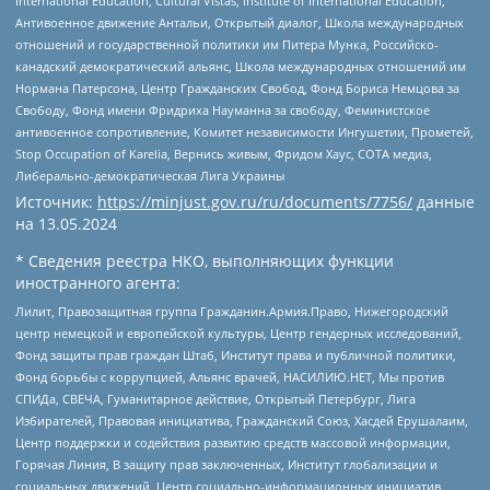
International Education, Cultural Vistas, Institute of International Education,
Антивоенное движение Антальи, Открытый диалог, Школа международных
отношений и государственной политики им Питера Мунка, Российско-
канадский демократический альянс, Школа международных отношений им
Нормана Патерсона, Центр Гражданских Свобод, Фонд Бориса Немцова за
Свободу, Фонд имени Фридриха Науманна за свободу, Феминистское
антивоенное сопротивление, Комитет независимости Ингушетии, Прометей,
Stop Occupation of Karelia, Вернись живым, Фридом Хаус, СОТА медиа,
Либерально-демократическая Лига Украины
Источник:
https://minjust.gov.ru/ru/documents/7756/
данные
на
13.05.2024
* Сведения реестра НКО, выполняющих функции
иностранного агента:
Лилит, Правозащитная группа Гражданин.Армия.Право, Нижегородский
центр немецкой и европейской культуры, Центр гендерных исследований,
Фонд защиты прав граждан Штаб, Институт права и публичной политики,
Фонд борьбы с коррупцией, Альянс врачей, НАСИЛИЮ.НЕТ, Мы против
СПИДа, СВЕЧА, Гуманитарное действие, Открытый Петербург, Лига
Избирателей, Правовая инициатива, Гражданский Союз, Хасдей Ерушалаим,
Центр поддержки и содействия развитию средств массовой информации,
Горячая Линия, В защиту прав заключенных, Институт глобализации и
социальных движений, Центр социально-информационных инициатив