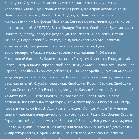
Белорусский дом прав человека имени Бориса Звозскова, Дом прав
человека Тбилиси, Дом прав человека Ереван, Дом прав человека Крым,
Центр дикого лосося, TVR Studios, ТВ Дождь, Центр европейских
исследований им Вилфрида Мартенса, Сетевое объединение журналистов
расследователей, АЛЛАТРА, За свободную Россию, Свободная Бурятия, Uralic,
UnKremlin, Международная федерация транспортных рабочих, ИстЧам
Финланд, Гудзоновский институт, Фонд Демократического Развития,
Комитет-2024, Центрально-Европейский университет, Центр
восточноевропейских и международных исследований, Общество
Сторожевой башни, Библии и трактатов Свидетелей Иеговы, Гражданский
Совет, Центр анализа европейской политики, Академическая сеть Восточная
Европа, Российский комитет действия, РЭНД корпорейшн, Русская Америка
за демократию в России, Настоящая Россия, Глобальная сеть журналистов-
расследователей, Служба поддержки, Свободная Россия Берлин, Свободная
Россия Северный Рейн-Вестфалия, Фонд глобальной помощи, Антивоенный
комитет России, Russie-Libertes, La Asocicion de Rusos Libres, Союз за
возвращение Северных территорий, Крымскотатарский Ресурсный Центр,
Глобальный союз IndustriALL, Russian Election Monitor, Article 19, Мнение
медиа, Федерация анархического черного креста, Радио Свободная Европа,
Германское общество изучения Восточной Европы, Фонд имени Фридриха
Эберта, XZ gGmbH, Мобильная академия поддержки гендерной демократии
и миротворчества, Форум имени Льва Копелева, American Councils for