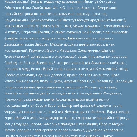
Национальный фонд в поддержку демократии, Институт Открытое
Общество Фонд Содействия, Фонд Открытое общество, Американо-
российский фонд по экономическому и правовому развитию,
Национальный Демократический Институт Международных Отношений,
MEDIA DEVELOPMENT INVESTMENT FUND, Международный Республиканский
Институт, Открытая Россия, Институт современной России, Черноморский
фонд регионального сотрудничества, Европейская Платформа за
Демократические Выборы, Международный центр электоральных
исследований, Германский фонд Маршалла Соединенных Штатов,
Тихоокеанский центр защиты окружающей среды и природных ресурсов,
Свободная Россия, Всемирный конгресс украинцев, Атлантический совет,
Человек в беде, Европейский фонд за демократию, Джеймстаунский фонд,
Прожект Хармони, Родники дракона, Врачи против насильственного
извлечения органов, Фалунь Дафа, Друзья Фалуньгун, Фалуньгун, Коалиция
по расследованию преследования в отношении Фалуньгун в Китае,
Всемирная организация по расследованию преследований Фалуньгун,
Пражский гражданский центр, Ассоциация школ политических
исследований при Совете Европы, Центр либеральной современности,
Форум русскоязычных европейцев, Немецко-русский обмен, Бард колледж,
Европейский выбор, Фонд Ходорковского, Оксфордский российский фонд,
Фонд Будущее России, Компания свободы информации, Проект Медиа,
Международное партнерство за права человека, Духовное Управление
Евангельских Христиан Украинской Христианской Церкви, Новое