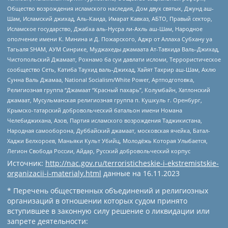
Общество возрождения исламского наследия, Дом двух святых, Джунд аш-
Шам, Исламский джихад, Аль-Каида, Имарат Кавказ, АБТО, Правый сектор,
Исламское государство, Джабха аль-Нусра ли-Ахль аш-Шам, Народное
ополчение имени К. Минина и Д. Пожарского, Аджр от Аллаха Субхану уа
Тагьаля SHAM, АУМ Синрике, Муджахеды джамаата Ат-Тавхида Валь-Джихад,
Чистопольский Джамаат, Рохнамо ба суи давлати исломи, Террористическое
сообщество Сеть, Катиба Таухид валь-Джихад, Хайят Тахрир аш-Шам, Ахлю
Сунна Валь Джамаа, National Socialism/White Power, Артподготовка,
Религиозная группа “Джамаат “Красный пахарь”, Колумбайн, Хатлонский
джамаат, Мусульманская религиозная группа п. Кушкуль г. Оренбург,
Крымско-татарский добровольческий батальон имени Номана
Челебиджихана, Азов, Партия исламского возрождения Таджикистана,
Народная самооборона, Дуббайский джамаат, московская ячейка, Батал-
Хаджи Белхороев, Маньяки Культ Убийц, Молодёжь Которая Улыбается,
Легион Свобода России, Айдар, Русский добровольческий корпус
Источник:
http://nac.gov.ru/terroristicheskie-i-ekstremistskie-
organizacii-i-materialy.html
данные на
16.11.2023
* Перечень общественных объединений и религиозных
организаций в отношении которых судом принято
вступившее в законную силу решение о ликвидации или
запрете деятельности: