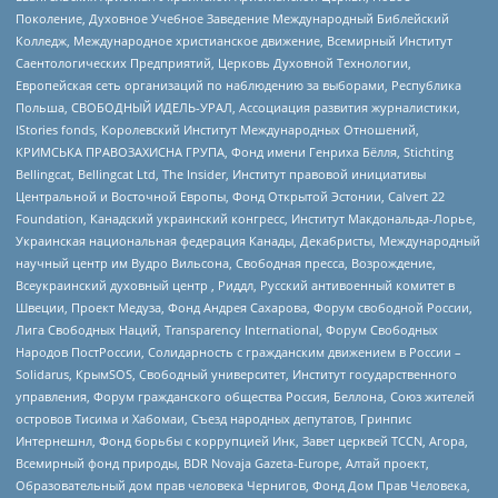
Поколение, Духовное Учебное Заведение Международный Библейский
Колледж, Международное христианское движение, Всемирный Институт
Саентологических Предприятий, Церковь Духовной Технологии,
Европейская сеть организаций по наблюдению за выборами, Республика
Польша, СВОБОДНЫЙ ИДЕЛЬ-УРАЛ, Ассоциация развития журналистики,
IStories fonds, Королевский Институт Международных Отношений,
КРИМСЬКА ПРАВОЗАХИСНА ГРУПА, Фонд имени Генриха Бёлля, Stichting
Bellingcat, Bellingcat Ltd, The Insider, Институт правовой инициативы
Центральной и Восточной Европы, Фонд Открытой Эстонии, Calvert 22
Foundation, Канадский украинский конгресс, Институт Макдональда-Лорье,
Украинская национальная федерация Канады, Декабристы, Международный
научный центр им Вудро Вильсона, Свободная пресса, Возрождение,
Всеукраинский духовный центр , Риддл, Русский антивоенный комитет в
Швеции, Проект Медуза, Фонд Андрея Сахарова, Форум свободной России,
Лига Свободных Наций, Transparеncy International, Форум Свободных
Народов ПостРоссии, Солидарность с гражданским движением в России –
Solidarus, КрымSOS, Свободный университет, Институт государственного
управления, Форум гражданского общества Россия, Беллона, Союз жителей
островов Тисима и Хабомаи, Съезд народных депутатов, Гринпис
Интернешнл, Фонд борьбы с коррупцией Инк, Завет церквей TCCN, Агора,
Всемирный фонд природы, BDR Novaja Gazeta-Europe, Алтай проект,
Образовательный дом прав человека Чернигов, Фонд Дом Прав Человека,