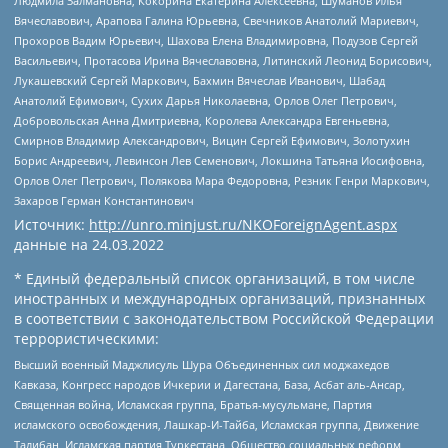
Людмила Залмановна, Кокорина Екатерина Алексеевна, Шуманов Илья
Вячеславович, Арапова Галина Юрьевна, Свечников Анатолий Мариевич,
Прохоров Вадим Юрьевич, Шахова Елена Владимировна, Подузов Сергей
Васильевич, Протасова Ирина Вячеславовна, Литинский Леонид Борисович,
Лукашевский Сергей Маркович, Бахмин Вячеслав Иванович, Шабад
Анатолий Ефимович, Сухих Дарья Николаевна, Орлов Олег Петрович,
Добровольская Анна Дмитриевна, Королева Александра Евгеньевна,
Смирнов Владимир Александрович, Вицин Сергей Ефимович, Золотухин
Борис Андреевич, Левинсон Лев Семенович, Локшина Татьяна Иосифовна,
Орлов Олег Петрович, Полякова Мара Федоровна, Резник Генри Маркович,
Захаров Герман Константинович
Источник:
http://unro.minjust.ru/NKOForeignAgent.aspx
данные на
24.03.2022
* Единый федеральный список организаций, в том числе
иностранных и международных организаций, признанных
в соответствии с законодательством Российской Федерации
террористическими:
Высший военный Маджлисуль Шура Объединенных сил моджахедов
Кавказа, Конгресс народов Ичкерии и Дагестана, База, Асбат аль-Ансар,
Священная война, Исламская группа, Братья-мусульмане, Партия
исламского освобождения, Лашкар-И-Тайба, Исламская группа, Движение
Талибан, Исламская партия Туркестана, Общество социальных реформ,