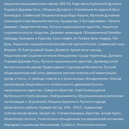
Национал-большевистская партия, ВЕК РА, Рада земли Кубанской Духовно
Родовой Державы Русь, Община Духовного Управления Асгардской Веси
Беловодья, Славянская Община Капища Веды Перуна, Мужская Духовная
Семинария Староверов-Инглингов, Нурджулар, К Богодержавию, Таблиги
Джамаат, Свидетели Иеговы, Русское национальное единство, Национал-
социалистическое общество, Джамаат мувахидов, Объединенный Вилайат
Кабарды, Балкарии и Карачая, Союз славян, Ат-Такфир Валь-Хиджра, Пит
Буль, Национал-социалистическая рабочая партия России, Славянский союз,
Формат-18, Благородный Орден Дьявола, Армия воли народа,
Национальная Социалистическая Инициатива города Череповца, Духовно-
Родовая Держава Русь, Русское национальное единство, Древнерусской
Инглистической церкви Православных Староверов-Инглингов, Русский
общенациональный союз, Движение против нелегальной иммиграции,
Кровь и Честь, О свободе совести и о религиозных объединениях, Омская
организация общественного политического движения Русское
национальное единство, Северное Братство, Клуб Болельщиков
Футбольного Клуба Динамо, Файзрахманисты, Мусульманская религиозная
организация п. Боровский, Община Коренного Русского народа
Щелковского района, Правый сектор, УНА - УНСО, Украинская
повстанческая армия, Тризуб им. Степана Бандеры, Братство, Белый Крест,
Misanthropic division, Религиозное объединение последователей инглиизма,
Народная Социальная Инициатива, TulaSkins, Этнополитическое