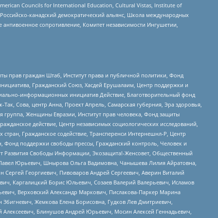
ouncils for International Education, Cultural Vistas, Institute of
, Российско-канадский демократический альянс, Школа международных
е антивоенное сопротивление, Комитет независимости Ингушетии,
ты прав граждан Штаб, Институт права и публичной политики, Фонд
инициатива, Гражданский Союз, Хасдей Ерушалаим, Центр поддержки и
социально-информационных инициатив Действие, Благотворительный фонд
Так, Сова, центр Анна, Проект Апрель, Самарская губерния, Эра здоровья,
я группа, Женщины Евразии, Институт прав человека, Фонд защиты
Гражданское действие, Центр независимых социологических исследований,
стран, Гражданское содействие, Трансперенси Интернешнл-Р, Центр
н, Фонд поддержки свободы прессы, Гражданский контроль, Человек и
тут Развития Свободы Информации, Экозащита!-Женсовет, Общественный
й Павел Юрьевич, Шнырова Ольга Вадимовна, Чанышева Лилия Айратовна,
ин Сергей Георгиевич, Пивоваров Андрей Сергеевич, Аверин Виталий
вич, Каргалицкий Борис Юльевич, Созаев Валерий Валерьевич, Исламов
льевич, Верховский Александр Маркович, Пислакова-Паркер Марина
н Збигневич, Жемкова Елена Борисовна, Гудков Лев Дмитриевич,
й Алексеевич, Блинушов Андрей Юрьевич, Мосин Алексей Геннадьевич,