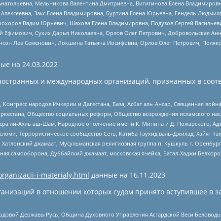
Анатольевна, Мельникова Валентина Дмитриевна, Вититинова Елена Владимировн
 Алексеевна, Закс Елена Владимировна, Буртина Елена Юрьевна, Гендель Людмил
рохоров Вадим Юрьевич, Шахова Елена Владимировна, Подузов Сергей Васильеви
й Ефимович, Сухих Дарья Николаевна, Орлов Олег Петрович, Добровольская Анн
нсон Лев Семенович, Локшина Татьяна Иосифовна, Орлов Олег Петрович, Поляк
ые на
24.03.2022
ностранных и международных организаций, признанных в соотв
нгресс народов Ичкерии и Дагестана, База, Асбат аль-Ансар, Священная война,
уркестана, Общество социальных реформ, Общество возрождения исламского насл
Нусра ли-Ахль аш-Шам, Народное ополчение имени К. Минина и Д. Пожарского, Ад
сломи, Террористическое сообщество Сеть, Катиба Таухид валь-Джихад, Хайят Тах
, Хатлонский джамаат, Мусульманская религиозная группа п. Кушкуль г. Оренбу
ная самооборона, Дуббайский джамаат, московская ячейка, Батал-Хаджи Белхор
organizacii-i-materialy.html
данные на
16.11.2023
анизаций в отношении которых судом принято вступившее в з
 Родовой Державы Русь, Община Духовного Управления Асгардской Веси Беловод