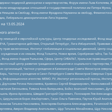
и гендерной демократии и миротворчества, Форум имени Льва Копелева, American C
г, Школа международных отношений и государственной политики им Питера Мунка
 Немцова за Свободу, Фонд имени Фридриха Науманна за свободу, Феминистско
медиа, Либерально-демократическая Лига Украины
 на
13.05.2024
ого агента:
р немецкой и европейской культуры, Центр гендерных исследований, Фонд защи
ЧА, Гуманитарное действие, Открытый Петербург, Лига Избирателей, Правовая 
иту прав заключенных, Институт глобализации и социальных движений, Центр 
ужденным и их семьям, Фонд Тольятти, Новое время, Серебряная тайга, Так-Так-
, Фонд имени Андрея Рылькова, Сфера, Центр СИБАЛЬТ, Уральская правозащитна
невосточный центр развития гражданских инициатив и социального партнерства, 
 организаций, Частное учреждение в Калининграде Совета Министров северных 
бирь, Частное учреждение в Санкт-Петербурге Совета Министров Северных Стра
а, Информационное агентство МЕМО. РУ, Институт региональной прессы, Инсти
ч, Дзугкоева Регина Николаевна, Кривенко Сергей Владимирович, Милославски
настасия Евгеньевна, Ривина Анна Валерьевна, Бойко Анатолий Николаевич, Дуг
ошель Ирина Ароновна, Шведов Григорий Сергеевич, Пономарев Лев Александро
ч, Цирульников Борис Альбертович, Гасан Ольга Павловна, Паутов Юрий Анато
Акимова Татьяна Николаевна, Золотарева Екатерина Александровна, Рачинский Я
Сергеевна, Аверин Владимир Анатольевич, Щур Татьяна Михайловна, Щур Никола