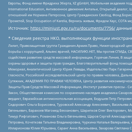
Европы, Фонд имени Фридриха Эберта, XZ gGmbH, Мобильная академия поддержк
International Education, Антивоенное движение Антальи, Открытый диало
отношений им Нормана Патерсона, Центр Гражданских Свобод, Фонд Бориса
Прометей, Stop Occupation of Karelia, Вернись живым, Фридом Хаус, СОТА 
Источник:
https://minjust.gov.ru/ru/documents/7756/
данные
* Сведения реестра НКО, выполняющих функции иностранн
Лилит, Правозащитная группа Гражданин.Армия.Право, Нижегородский цент
борьбы с коррупцией, Альянс врачей, НАСИЛИЮ.НЕТ, Мы против СПИДа, СВЕ
содействия развитию средств массовой информации, Горячая Линия, В защ
охраны здоровья и защиты прав граждан, Благотворительный фонд помощи ос
Мемориал, Аналитический Центр Юрия Левады, Издательство Парк Гагарина
гласности, Российский исследовательский центр по правам человека, Даль
Сутяжник, АКАДЕМИЯ ПО ПРАВАМ ЧЕЛОВЕКА, Центр развития некоммерческих
Защиты Прав Средств Массовой Информации, Институт развития прессы - Си
Закон, Общественная комиссия по сохранению наследия академика Сахаров
вердикт, Евразийская антимонопольная ассоциация, Бедушев Петр Петрови
Сидорович Ольга Борисовна, Туровский Александр Алексеевич, Васильева А
Евгеньевич, Барахоев Магомед Бекханович, Шарипков Олег Викторович, М
Тимур Рифгатович, Романова Ольга Евгеньевна, Щаров Сергей Алексадрови
Петровна, Кочеткова Татьяна Владимировна, Чуркина Наталья Валерьевна, 
Илларионова Юлия Юрьевна, Саранг Анна Васильевна, Захарова Светлана 