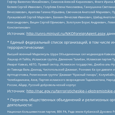
Гефтер Валентин Михайлович, Симонов Алексей Кириллович, Флиге Ирина 
Беляев Сергей Иванович, Голубева Елена Николаевна, Ганнушкина Светлана
Вячеславович, Арапова Галина Юрьевна, Свечников Анатолий Мариевич, П
Лукашевский Сергей Маркович, Бахмин Вячеслав Иванович, Шабад Анатоли
Александрович, Вицин Сергей Ефимович, Золотухин Борис Андреевич, Леви
Константинович
Источник:
http://unro.minjust.ru/NKOForeignAgent.aspx
данн
* Единый федеральный список организаций, в том числе и
террористическими:
Высший военный Маджлисуль Шура Объединенных сил моджахедов Кавказа, Ко
Лашкар-И-Тайба, Исламская группа, Движение Талибан, Исламская партия Т
Имарат Кавказ, АБТО, Правый сектор, Исламское государство, Джабха аль-
Ат-Тавхида Валь-Джихад, Чистопольский Джамаат, Рохнамо ба суи давлати и
Артподготовка, Религиозная группа “Джамаат “Красный пахарь”, Колумбайн
Челебиджихана, Азов, Партия исламского возрождения Таджикистана, Народ
России, Айдар, Русский добровольческий корпус
Источник:
http://nac.gov.ru/terroristicheskie-i-ekstremistskie-
* Перечень общественных объединений и религиозных орг
деятельности:
Национал-большевистская партия, ВЕК РА, Рада земли Кубанской Духовно