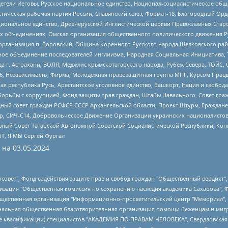
детели Иеговы, Русское национальное единство, Национал-социалистическое об
истическая рабочая партия России, Славянский союз, Формат-18, Благородный Ор
ациональное единство, Древнерусской Инглистической церкви Православных Ста
ных объединениях, Омская организация общественного политического движения Р
рганизация п. Боровский, Община Коренного Русского народа Щелковского район
гиозное объединение последователей инглиизма, Народная Социальная Инициатива,
 г. Астрахани, ВОЛЯ, Меджлис крымскотатарского народа, Рубеж Севера, ТОЙС, 
6, Независимость, Фирма, Молодежная правозащитная группа МПГ, Курсом Правд
ая республика Русь, Арестантское уголовное единство, Башкорт, Нация и свобода,
орьбы с коррупцией, Фонд защиты прав граждан, Штабы Навального, Совет гражд
ный совет граждан РСФСР СССР Архангельской области, Проект Штурм, Граждане 
tsApp, СИЧ-С14, Добровольческое Движение Организации украинских националисто
ный Совет Татарской Автономной Советской Социалистической Республики, Кон
БТ, Я.МЫ Сергей Фургал
 на
03.05.2024
мная некоммерческая организация "Центр по работе с проблемой насилия "НАСИЛИЮ.НЕТ", Межрегиональный профессиональный союз работников здравоохранения "Альянс врачей", Юридическое лицо, зарегистрированное в Латвийской Республике, SIA "Medusa Project" (регистрационный номер 40103797863, дата регистрации 10.06.2014), Некоммерческая организация "Фонд по борьбе с коррупцией", Автономная некоммерческая организация "Институт права и публичной политики", Баданин Роман Сергеевич, Гликин Максим Александрович, Железнова Мария Михайловна, Лукьянова Юлия Сергеевна, Маетная Елизавета Витальевна, Маняхин Петр Борисович, Чуракова Ольга Владимировна, Ярош Юлия Петровна, Юридическое лицо "The Insider SIA", зарегистрированное в Риге, Латвийская Республика (дата регистрации 26.06.2015), являющееся администратором доменного имени интернет-издания "The Insider SIA", https://theins.ru, Постернак Алексей Евгеньевич, Рубин Михаил Аркадьевич, Анин Роман Александрович, Юридическое лицо Istories fonds, зарегистрированное в Латвийской Республике (регистрационный номер 50008295751, дата регистрации 24.02.2020), Великовский Дмитрий Александрович, Долинина Ирина Николаевна, Мароховская Алеся Алексеевна, Шлейнов Роман Юрьевич, Шмагун Олеся Валентиновна, Общество с ограниченной ответственностью "Альтаир 2021", Общество с ограниченной ответственностью "Вега 2021", Общество с ограниченной ответственностью "Главный редактор 2021", Общество с ограниченной ответственностью "Ромашки монолит", Важенков Артем Валерьевич, Ивановская областная общественная организация "Центр гендерных исследований", Гурман Юрий Альбертович, Медиапроект "ОВД-Инфо", Егоров Владимир Владимирович, Жилинский Владимир Александрович, Общество с ограниченной ответственностью "ЗП", Иванова София Юрьевна, Карезина Инна Павловна, Кильтау Екатерина Викторовна, Петров Алексей Викторович, Пискунов Сергей Евгеньевич, Смирнов Сергей Сергеевич, Тихонов Михаил Сергеевич, Общество с ограниченной ответственностью "ЖУРНАЛИСТ-ИНОСТРАННЫЙ АГЕНТ", Арапова Галина Юрьевна, Вольтская Татьяна Анатольевна, Американская компания "Mason G.E.S. Anonymous Foundation" (США), являющаяся владельцем интернет-издания https://mnews.world/, Компания "Stichting Bellingcat", зарегистрированная в Нидерландах (дата регистрации 11.07.2018), Захаров Андрей Вячеславович, Клепиковская Екатерина Дмитриевна, Общество с ограниченной ответственностью "МЕМО", Перл Роман Александрович, Симонов Евгений Алексеевич, Соловьева Елена Анатольевна, Сотников Даниил Владимирович, Сурначева Елизавета Дмитриевна, Автономная некоммерческая организация по защите прав человека и информированию населения "Якутия – Наше Мнение", Общество с ограниченной ответственностью "Москоу диджитал медиа", с 26.01.2023 Общество с ограниченной ответственностью "Чайка Белые сады", Ветошкина Валерия Валерьевна, Заговора Максим Александрович, Межрегиональное общественное движение "Российская ЛГБТ - сеть", Оленичев Максим Владимирович, Павлов Иван Юрьевич, Скворцова Елена Сергеевна, Общество с ограниченной ответственностью "Как бы инагент", Кочетков Игорь Викторович, Общество с ограниченной ответственностью "Честные выборы", Еланчик Олег Александрович, Общество с ограниченной ответственностью "Нобелевский призыв", Гималова Регина Эмилевна, Григорьев Андрей Валерьевич, Григорьева Алина Александровна, Ассоциация по содействию защите прав призывников, альтернативнослужащих и военнослужащих "Правозащитная группа "Гражданин.Армия.Право", Хисамова Регина Фаритовна, Автономная некоммерческая организация по реализации социально-правовых программ "Лилит", Дальн