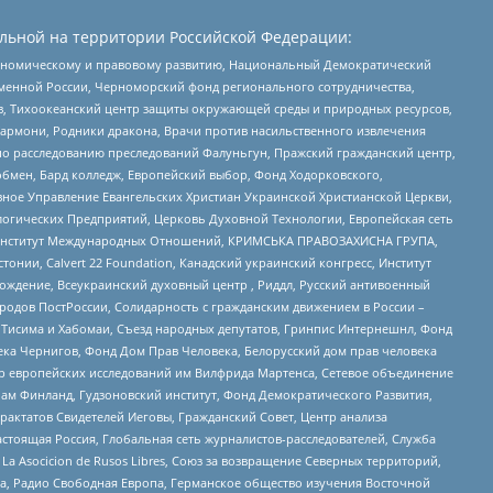
льной на территории Российской Федерации:
кономическому и правовому развитию, Национальный Демократический
менной России, Черноморский фонд регионального сотрудничества,
, Тихоокеанский центр защиты окружающей среды и природных ресурсов,
 Хармони, Родники дракона, Врачи против насильственного извлечения
по расследованию преследований Фалуньгун, Пражский гражданский центр,
бмен, Бард колледж, Европейский выбор, Фонд Ходорковского,
ное Управление Евангельских Христиан Украинской Христианской Церкви,
огических Предприятий, Церковь Духовной Технологии, Европейская сеть
ий Институт Международных Отношений, КРИМСЬКА ПРАВОЗАХИСНА ГРУПА,
стонии, Calvert 22 Foundation, Канадский украинский конгресс, Институт
ждение, Всеукраинский духовный центр , Риддл, Русский антивоенный
ародов ПостРоссии, Солидарность с гражданским движением в России –
в Тисима и Хабомаи, Съезд народных депутатов, Гринпис Интернешнл, Фонд
ека Чернигов, Фонд Дом Прав Человека, Белорусский дом прав человека
нтр европейских исследований им Вилфрида Мартенса, Сетевое объединение
Чам Финланд, Гудзоновский институт, Фонд Демократического Развития,
актатов Свидетелей Иеговы, Гражданский Совет, Центр анализа
астоящая Россия, Глобальная сеть журналистов-расследователей, Служба
a Asocicion de Rusos Libres, Союз за возвращение Северных территорий,
еста, Радио Свободная Европа, Германское общество изучения Восточной