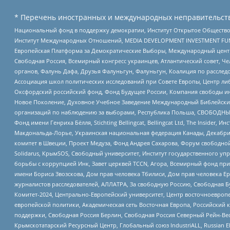
* Перечень иностранных и международных неправительств
Национальный фонд в поддержку демократии, Институт Открытое Общество
Институт Международных Отношений, MEDIA DEVELOPMENT INVESTMENT FUND,
Европейская Платформа за Демократические Выборы, Международный цент
Свободная Россия, Всемирный конгресс украинцев, Атлантический совет, Ч
органов, Фалунь Дафа, Друзья Фалуньгун, Фалуньгун, Коалиция по рассле
Ассоциация школ политических исследований при Совете Европы, Центр ли
Оксфордский российский фонд, Фонд Будущее России, Компания свободы ин
Новое Поколение, Духовное Учебное Заведение Международный Библейский
организаций по наблюдению за выборами, Республика Польша, СВОБОДНЫЙ
Фонд имени Генриха Бёлля, Stichting Bellingcat, Bellingcat Ltd, The Inside
Макдональда-Лорье, Украинская национальная федерация Канады, Декабрис
комитет в Швеции, Проект Медуза, Фонд Андрея Сахарова, Форум свободной 
Solidarus, КрымSOS, Свободный университет, Институт государственного у
борьбы с коррупцией Инк, Завет церквей TCCN, Агора, Всемирный фонд при
имени Бориса Звозскова, Дом прав человека Тбилиси, Дом прав человека Ер
журналистов расследователей, АЛЛАТРА, За свободную Россию, Свободная Б
Комитет-2024, Центрально-Европейский университет, Центр восточноевроп
европейской политики, Академическая сеть Восточная Европа, Российский к
поддержки, Свободная Россия Берлин, Свободная Россия Северный Рейн-Вест
Крымскотатарский Ресурсный Центр, Глобальный союз IndustriALL, Russian E