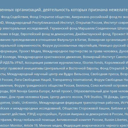
енных организаций, деятельность которых признана нежелате
 Фонд Содействия, Фонд Открытое общество, Американо-российский фонд по э
 Международный Республиканский Институт, Открытая Россия, Институт совре
р электоральных исследований, Германский фонд Маршалла Соединенных Штатов
еловек в беде, Европейский фонд за демократию, Джеймстаунский фонд, Прожект
дованию преследования в отношении Фалуньгун в Китае, Всемирная организация 
беральной современности, Форум русскоязычных европейцев, Немецко-русский о
формации, Проект Медиа, Международное партнерство за права человека, Духов
 Колледж, Международное христианское движение, Всемирный Институт Саентол
 ИДЕЛЬ-УРАЛ, Ассоциация развития журналистики, IStories fonds, Королевск
r, Институт правовой инициативы Центральной и Восточной Европы, Фонд Открытой Э
ты, Международный научный центр им Вудро Вильсона, Свободная пресса, Возро
России, Лига Свободных Наций, Transparеncy International, Форум Свободных Н
правления, Форум гражданского общества Россия, Беллона, Союз жителей острово
роды, BDR Novaja Gazeta-Europe, Алтай проект, Образовательный дом прав челов
еван, Дом прав человека Крым, Центр дикого лосося, TVR Studios, ТВ Дождь, Це
урятия, Uralic, UnKremlin, Международная федерация транспортных рабочих, Ист
ейских и международных исследований, Общество Сторожевой башни, Библии и тр
омитет действия, РЭНД корпорейшн, Русская Америка за демократию в России, Н
фалия, Фонд глобальной помощи, Антивоенный комитет России, Russie-Libertes, L
lection Monitor, Article 19, Мнение медиа, Федерация анархического черного кр