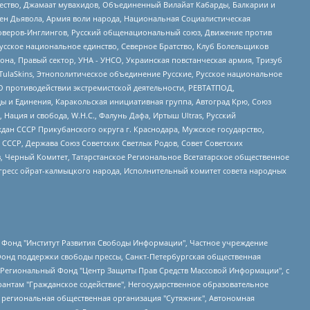
щество, Джамаат мувахидов, Объединенный Вилайат Кабарды, Балкарии и
ден Дьявола, Армия воли народа, Национальная Социалистическая
роверов-Инглингов, Русский общенациональный союз, Движение против
усское национальное единство, Северное Братство, Клуб Болельщиков
а, Правый сектор, УНА - УНСО, Украинская повстанческая армия, Тризуб
 TulaSkins, Этнополитическое объединение Русские, Русское национальное
О противодействии экстремистской деятельности, РЕВТАТПОД,
ы и Единения, Каракольская инициативная группа, Автоград Крю, Союз
 Нация и свобода, W.H.С., Фалунь Дафа, Иртыш Ultras, Русский
ан СССР Прикубанского округа г. Краснодара, Мужское государство,
СССР, Держава Союз Советских Светлых Родов, Совет Советских
в, Черный Комитет, Татарстанское Региональное Всетатарское общественное
гресс ойрат-калмыцкого народа, Исполнительный комитет совета народных
евосточное общественное движение "Маяк", Санкт-Петербургская ЛГБТ-инициативная группа "Выход", Инициативная группа ЛГБТ+ "Реверс", Алексеев Андрей Викторович, Бекбулатова Таисия Львовна, Беляев Иван Михайлович, Владыкина Елена Сергеевна, Гельман Марат Александрович, Никульшина Вероника Юрьевна, Толоконникова Надежда Андреевна, Шендерович Виктор Анатольевич, Общество с ограниченной ответственностью "Данное сообщение", Общество с ограниченной ответственностью Издательский дом "Новая глава", Айнбиндер Александра Александровна, Московский комьюнити-центр для ЛГБТ+инициатив, Благотворительный фонд развития филантропии, Deutsche Welle (Германия, Kurt-Schumacher-Strasse 3, 53113 Bonn), Борзунова Мария Михайловна, Воробьев Виктор Викторович, Голубева Анна Львовна, Константинова Алла Михайловна, Малкова Ирина Владимировна, Мурадов Мурад Абдулгалимович, Осетинская Елизавета Николаевна, Понасенков Евгений Николаевич, Ганапольский Матвей Юрьевич, Киселев Евгений Алексеевич, Борухович Ирина Григорьевна, Дремин Иван Тимофеевич, Дубровский Дмитрий Викторович, Красноярская региональная общественная организация поддержки и развития альтернативных образовательных технологий и межкультурных коммуникаций "ИНТЕРРА", Маяковская Екатерина Алексеевна, Фейгин Марк Захарович, Филимонов Андрей Викторович, Дзугкоева Регина Николаевна, Доброхотов Роман Александрович, Дудь Юрий Александрович, Елкин Сергей Владимирович, Кругликов Кирилл Игоревич, Сабунаева Мария Леонидовна, Семенов Алексей Владимирович, Шаинян Карен Багратович, Шульман Екатерина Михайловна, Асафьев Артур Валерьевич, Вахштайн Виктор Семенович, Венедиктов Алексей Алексеевич, Лушникова Екатерина Евгеньевна, Волков Леонид Михайлович, Невзоров Александр Глебович, Пархоменко Сергей Борисович, Сироткин Ярослав Николаевич, Кара-Мурза Владимир Владимирович, Баранова Наталья Владимировна, Гозман Леонид Яковлевич, Кагарлицкий Борис Юльевич, Климарев Михаил Валерьевич, Милов Владимир Станиславович, Автономная некоммерческая организация Краснодарский центр современного искусства "Типография", Моргенштерн Алишер Тагирович, Соболь Любовь Эдуардовна, Общество с ограниченной ответственностью "ЛИЗА НОРМ", Каспаров Гарри Кимович, Ходорковский Михаил Борисович, Общество с ограниченной ответственностью "Апрельские тезисы", Данилович Ирина Брониславовна, Кашин Олег Владимирович, Петров Николай Владимирович, Пивоваров Алексей Владимирович, Соколов Михаил Владимирович, Цветкова Юлия Владимировна, Чичваркин Евгений Александрович, Комитет против пыток/Команда против пыток, Общество с ограниченной ответственностью "Первый научный", Общество с ограниченной ответственностью "Вертолет и ко", Белоцерковская Вероника Борисовна, Кац Максим Евгеньевич, Лазарева Татьяна Юрьевна, Шаведдинов Руслан Табризович, Яшин Илья Валерьевич, Общество с ограниченной ответственностью "Иноагент ААВ", Алешковский Дмитрий Петрович, Альбац Евгения Марковна, Быков Дмитрий Львович, Галямина Юлия Евгеньевна, Лойко Сергей Леонидович, Мартынов Кирилл Константинович, Медведев Сергей Александрович, Крашенинников Федор Геннадиевич, Гордеева Катерина Вл