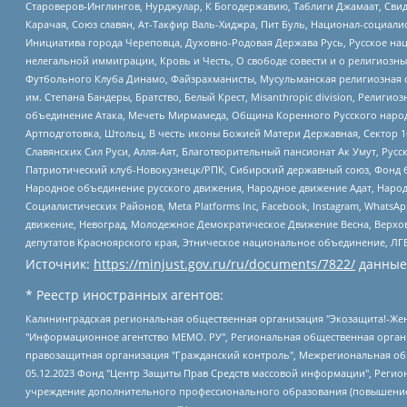
Староверов-Инглингов, Нурджулар, К Богодержавию, Таблиги Джамаат, Сви
Карачая, Союз славян, Ат-Такфир Валь-Хиджра, Пит Буль, Национал-социал
Инициатива города Череповца, Духовно-Родовая Держава Русь, Русское н
нелегальной иммиграции, Кровь и Честь, О свободе совести и о религиоз
Футбольного Клуба Динамо, Файзрахманисты, Мусульманская религиозная о
им. Степана Бандеры, Братство, Белый Крест, Misanthropic division, Рели
объединение Атака, Мечеть Мирмамеда, Община Коренного Русского народа
Артподготовка, Штольц, В честь иконы Божией Матери Державная, Сектор 1
Славянских Сил Руси, Алля-Аят, Благотворительный пансионат Ак Умут, Русск
Патриотический клуб-Новокузнецк/РПК, Сибирский державный союз, Фонд б
Народное объединение русского движения, Народное движение Адат, Народ
Социалистических Районов, Meta Platforms Inc, Facebook, Instagram, Wha
движение, Невоград, Молодежное Демократическое Движение Весна, Верхов
депутатов Красноярского края, Этническое национальное объединение, ЛГ
Источник:
https://minjust.gov.ru/ru/documents/7822/
данные
* Реестр иностранных агентов:
Калининградская региональная общественная организация "Экозащита!-Женсовет", Фонд содействия защите прав и свобод граждан "Общественный вердикт", Фонд "Институт Развития Свободы Информации", Частное учреждение "Информационное агентство МЕМО. РУ", Региональная общественная организация "Общественная комиссия по сохранению наследия академика Сахарова", Фонд поддержки свободы прессы, Санкт-Петербургская общественная правозащитная организация "Гражданский контроль", Межрегиональная общественная организация "Информационно-просветительский центр "Мемориал", Региональный Фонд "Центр Защиты Прав Средств Массовой Информации", с 05.12.2023 Фонд "Центр Защиты Прав Средств массовой информации", Региональная общественная благотворительная организация помощи беженцам и мигрантам "Гражданское содействие", Негосударственное образовательное учреждение дополнительного профессионального образования (повышение квалификации) специалистов "АКАДЕМИЯ ПО ПРАВАМ ЧЕЛОВЕКА", Свердловская региональная общественная организация "Сутяжник", Автономная некоммерческая организация "Центр независимых социологических исследований", Союз общественных объединений "Российский исследовательский центр по правам человека", Региональное общественное учреждение научно-информационный центр "МЕМОРИАЛ", Некоммерческая организация "Фонд защиты гласности", Автономная некоммерческая организация "Институт прав человека", Городская общественная организация "Екатеринбургское общество "МЕМОРИАЛ", Городская общественная организация "Рязанское историко-просветительское и правозащитное общество "Мемориал" (Рязанский Мемориал), Челябинский региональный орган общественной самодеятельности – женское общественное объединение "Женщины Евразии", Челябинский региональный орган общественной самодеятельности "Уральская правозащитная группа", Фонд содействия защите здоровья и социальной справедливости имени Андрея Рылькова, Автономная Некоммерческая Организация "Аналитический Центр Юрия Левады", Автономная некоммерческая организация социальной поддержки населения "Проект Апрель", Региональная общественная организация помощи женщинам и детям, находящимся в кризисной ситуации "Информационно-методический центр "Анна", Фонд содействия развитию массовых коммуникаций и правовому просвещению "Так-так-Так", Фонд содействия устойчивому развитию "Серебряная тайга", Свердловский региональный общественный фонд социальных проектов "Новое время", "Idel.Реалии", Кавказ.Реалии, Крым.Реалии, Телеканал Настоящее Время, Татаро-башкирская служба Радио Свобода (Azatliq Radiosi), Радио Свободная Европа/Радио Свобода (PCE/PC), "Сибирь.Реалии", "Фактограф", Благотворительный фонд помощи осужденным и их семьям, Автономная некоммерческая организация "Институт глобализации и социальных движений", Фонд "В защиту прав заключенных", Частное учреждение "Центр поддержки и содействия развитию средств массовой информации", Пензенский региональный общественный благотворительный фонд "Гражданский союз", "Север.Реалии", Некоммерческая организация Фонд "Правовая инициатива", Общество с ограниченной ответственностью "Радио Свободная Европа/Радио Свобода", Чешское информационное агентство "MEDIUM-ORIENT", Красноярская региональная общественная организация "Мы против СПИДа", Камалягин Денис Николаевич, Маркелов Сергей Евгеньевич, Пономарев Лев Александрович, Савицкая Людмила Алексеевна, Автоно