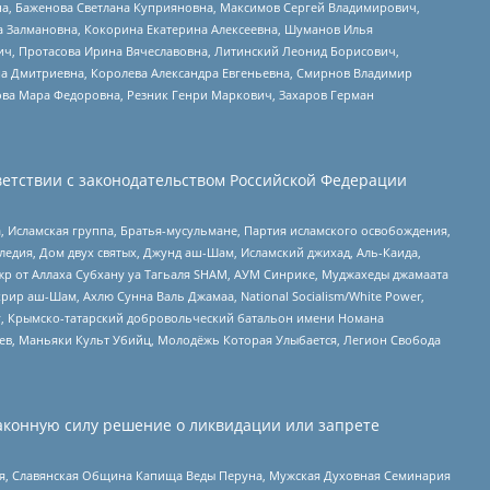
а, Баженова Светлана Куприяновна, Максимов Сергей Владимирович,
а Залмановна, Кокорина Екатерина Алексеевна, Шуманов Илья
ч, Протасова Ирина Вячеславовна, Литинский Леонид Борисович,
а Дмитриевна, Королева Александра Евгеньевна, Смирнов Владимир
ова Мара Федоровна, Резник Генри Маркович, Захаров Герман
етствии с законодательством Российской Федерации
 Исламская группа, Братья-мусульмане, Партия исламского освобождения,
едия, Дом двух святых, Джунд аш-Шам, Исламский джихад, Аль-Каида,
жр от Аллаха Субхану уа Тагьаля SHAM, АУМ Синрике, Муджахеды джамаата
рир аш-Шам, Ахлю Сунна Валь Джамаа, National Socialism/White Power,
рг, Крымско-татарский добровольческий батальон имени Номана
оев, Маньяки Культ Убийц, Молодёжь Которая Улыбается, Легион Свобода
аконную силу решение о ликвидации или запрете
ья, Славянская Община Капища Веды Перуна, Мужская Духовная Семинария