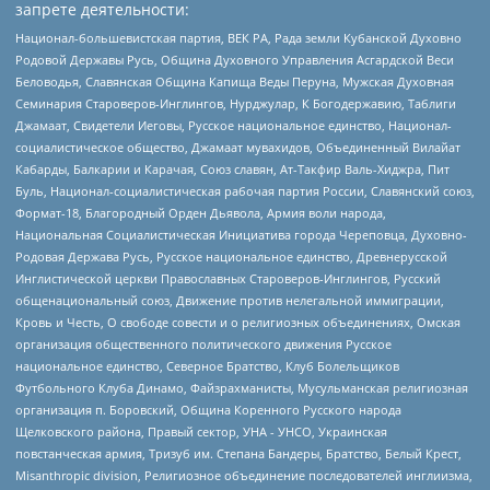
запрете деятельности:
Национал-большевистская партия, ВЕК РА, Рада земли Кубанской Духовно
Родовой Державы Русь, Община Духовного Управления Асгардской Веси
Беловодья, Славянская Община Капища Веды Перуна, Мужская Духовная
Семинария Староверов-Инглингов, Нурджулар, К Богодержавию, Таблиги
Джамаат, Свидетели Иеговы, Русское национальное единство, Национал-
социалистическое общество, Джамаат мувахидов, Объединенный Вилайат
Кабарды, Балкарии и Карачая, Союз славян, Ат-Такфир Валь-Хиджра, Пит
Буль, Национал-социалистическая рабочая партия России, Славянский союз,
Формат-18, Благородный Орден Дьявола, Армия воли народа,
Национальная Социалистическая Инициатива города Череповца, Духовно-
Родовая Держава Русь, Русское национальное единство, Древнерусской
Инглистической церкви Православных Староверов-Инглингов, Русский
общенациональный союз, Движение против нелегальной иммиграции,
Кровь и Честь, О свободе совести и о религиозных объединениях, Омская
организация общественного политического движения Русское
национальное единство, Северное Братство, Клуб Болельщиков
Футбольного Клуба Динамо, Файзрахманисты, Мусульманская религиозная
организация п. Боровский, Община Коренного Русского народа
Щелковского района, Правый сектор, УНА - УНСО, Украинская
повстанческая армия, Тризуб им. Степана Бандеры, Братство, Белый Крест,
Misanthropic division, Религиозное объединение последователей инглиизма,