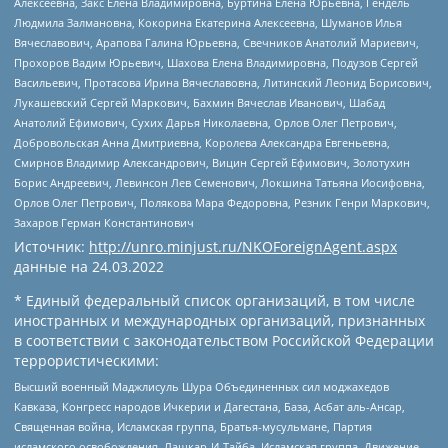
Алексеевна, Закс Елена Владимировна, Буртина Елена Юрьевна, Гендель
Людмила Залмановна, Кокорина Екатерина Алексеевна, Шуманов Илья
Вячеславович, Арапова Галина Юрьевна, Свечников Анатолий Мариевич,
Прохоров Вадим Юрьевич, Шахова Елена Владимировна, Подузов Сергей
Васильевич, Протасова Ирина Вячеславовна, Литинский Леонид Борисович,
Лукашевский Сергей Маркович, Бахмин Вячеслав Иванович, Шабад
Анатолий Ефимович, Сухих Дарья Николаевна, Орлов Олег Петрович,
Добровольская Анна Дмитриевна, Королева Александра Евгеньевна,
Смирнов Владимир Александрович, Вицин Сергей Ефимович, Золотухин
Борис Андреевич, Левинсон Лев Семенович, Локшина Татьяна Иосифовна,
Орлов Олег Петрович, Полякова Мара Федоровна, Резник Генри Маркович,
Захаров Герман Константинович
Источник:
http://unro.minjust.ru/NKOForeignAgent.aspx
данные на
24.03.2022
* Единый федеральный список организаций, в том числе
иностранных и международных организаций, признанных
в соответствии с законодательством Российской Федерации
террористическими:
Высший военный Маджлисуль Шура Объединенных сил моджахедов
Кавказа, Конгресс народов Ичкерии и Дагестана, База, Асбат аль-Ансар,
Священная война, Исламская группа, Братья-мусульмане, Партия
исламского освобождения, Лашкар-И-Тайба, Исламская группа, Движение