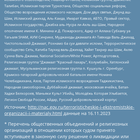
Талибан, Исламская партия Туркестана, Общество социальных реформ,
Общество возрождения исламского наследия, Дом двух святых, Джунд аш-
Шам, Исламский джихад, Аль-Каида, Имарат Кавказ, АБТО, Правый сектор,
Исламское государство, Джабха аль-Нусра ли-Ахль аш-Шам, Народное
ополчение имени К. Минина и Д. Пожарского, Аджр от Аллаха Субхану уа
Тагьаля SHAM, АУМ Синрике, Муджахеды джамаата Ат-Тавхида Валь-Джихад,
Чистопольский Джамаат, Рохнамо ба суи давлати исломи, Террористическое
сообщество Сеть, Катиба Таухид валь-Джихад, Хайят Тахрир аш-Шам, Ахлю
Сунна Валь Джамаа, National Socialism/White Power, Артподготовка,
Религиозная группа “Джамаат “Красный пахарь”, Колумбайн, Хатлонский
джамаат, Мусульманская религиозная группа п. Кушкуль г. Оренбург,
Крымско-татарский добровольческий батальон имени Номана
Челебиджихана, Азов, Партия исламского возрождения Таджикистана,
Народная самооборона, Дуббайский джамаат, московская ячейка, Батал-
Хаджи Белхороев, Маньяки Культ Убийц, Молодёжь Которая Улыбается,
Легион Свобода России, Айдар, Русский добровольческий корпус
Источник:
http://nac.gov.ru/terroristicheskie-i-ekstremistskie-
organizacii-i-materialy.html
данные на
16.11.2023
* Перечень общественных объединений и религиозных
организаций в отношении которых судом принято
вступившее в законную силу решение о ликвидации или