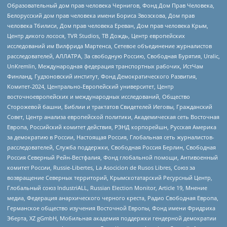
Образовательный дом прав человека Чернигов, Фонд Дом Прав Человека,
Белорусский дом прав человека имени Бориса Звозскова, Дом прав
человека Тбилиси, Дом прав человека Ереван, Дом прав человека Крым,
Центр дикого лосося, TVR Studios, ТВ Дождь, Центр европейских
исследований им Вилфрида Мартенса, Сетевое объединение журналистов
расследователей, АЛЛАТРА, За свободную Россию, Свободная Бурятия, Uralic,
UnKremlin, Международная федерация транспортных рабочих, ИстЧам
Финланд, Гудзоновский институт, Фонд Демократического Развития,
Комитет-2024, Центрально-Европейский университет, Центр
восточноевропейских и международных исследований, Общество
Сторожевой башни, Библии и трактатов Свидетелей Иеговы, Гражданский
Совет, Центр анализа европейской политики, Академическая сеть Восточная
Европа, Российский комитет действия, РЭНД корпорейшн, Русская Америка
за демократию в России, Настоящая Россия, Глобальная сеть журналистов-
расследователей, Служба поддержки, Свободная Россия Берлин, Свободная
Россия Северный Рейн-Вестфалия, Фонд глобальной помощи, Антивоенный
комитет России, Russie-Libertes, La Asocicion de Rusos Libres, Союз за
возвращение Северных территорий, Крымскотатарский Ресурсный Центр,
Глобальный союз IndustriALL, Russian Election Monitor, Article 19, Мнение
медиа, Федерация анархического черного креста, Радио Свободная Европа,
Германское общество изучения Восточной Европы, Фонд имени Фридриха
Эберта, XZ gGmbH, Мобильная академия поддержки гендерной демократии