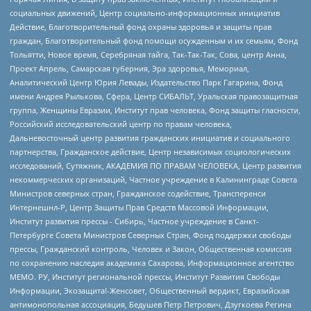
социальных движений, Центр социально-информационных инициатив
Действие, Благотворительный фонд охраны здоровья и защиты прав
граждан, Благотворительный фонд помощи осужденным и их семьям, Фонд
Тольятти, Новое время, Серебряная тайга, Так-Так-Так, Сова, центр Анна,
Проект Апрель, Самарская губерния, Эра здоровья, Мемориал,
Аналитический Центр Юрия Левады, Издательство Парк Гагарина, Фонд
имени Андрея Рылькова, Сфера, Центр СИБАЛЬТ, Уральская правозащитная
группа, Женщины Евразии, Институт прав человека, Фонд защиты гласности,
Российский исследовательский центр по правам человека,
Дальневосточный центр развития гражданских инициатив и социального
партнерства, Гражданское действие, Центр независимых социологических
исследований, Сутяжник, АКАДЕМИЯ ПО ПРАВАМ ЧЕЛОВЕКА, Центр развития
некоммерческих организаций, Частное учреждение в Калининграде Совета
Министров северных стран, Гражданское содействие, Трансперенси
Интернешнл-Р, Центр Защиты Прав Средств Массовой Информации,
Институт развития прессы - Сибирь, Частное учреждение в Санкт-
Петербурге Совета Министров Северных Стран, Фонд поддержки свободы
прессы, Гражданский контроль, Человек и Закон, Общественная комиссия
по сохранению наследия академика Сахарова, Информационное агентство
МЕМО. РУ, Институт региональной прессы, Институт Развития Свободы
Информации, Экозащита!-Женсовет, Общественный вердикт, Евразийская
антимонопольная ассоциация, Бедушев Петр Петрович, Дзугкоева Регина