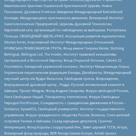
Евангельских Христиан Украинской Христианской Церкви, Новое
Поколение, Духовное Учебное Заведение Международный Библейский
Колледж, Международное христианское движение, Всемирный Институт
Саентологических Предприятий, Церковь Духовной Технологии,
Европейская сеть организаций по наблюдению за выборами, Республика
Польша, СВОБОДНЫЙ ИДЕЛЬ-УРАЛ, Ассоциация развития журналистики,
IStories fonds, Королевский Институт Международных Отношений,
КРИМСЬКА ПРАВОЗАХИСНА ГРУПА, Фонд имени Генриха Бёлля, Stichting
Bellingcat, Bellingcat Ltd, The Insider, Институт правовой инициативы
Центральной и Восточной Европы, Фонд Открытой Эстонии, Calvert 22
Foundation, Канадский украинский конгресс, Институт Макдональда-Лорье,
Украинская национальная федерация Канады, Декабристы, Международный
научный центр им Вудро Вильсона, Свободная пресса, Возрождение,
Всеукраинский духовный центр , Риддл, Русский антивоенный комитет в
Швеции, Проект Медуза, Фонд Андрея Сахарова, Форум свободной России,
Лига Свободных Наций, Transparеncy International, Форум Свободных
Народов ПостРоссии, Солидарность с гражданским движением в России –
Solidarus, КрымSOS, Свободный университет, Институт государственного
управления, Форум гражданского общества Россия, Беллона, Союз жителей
островов Тисима и Хабомаи, Съезд народных депутатов, Гринпис
Интернешнл, Фонд борьбы с коррупцией Инк, Завет церквей TCCN, Агора,
Всемирный фонд природы, BDR Novaja Gazeta-Europe, Алтай проект,