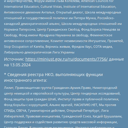
и миротворчества, Форум имени Льва Копелева, American Councils for
International Education, Cultural Vistas, Institute of International Education,
Антивоенное движение Антальи, Открытый диалог, Школа международных
отношений и государственной политики им Питера Мунка, Российско-
канадский демократический альянс, Школа международных отношений им
Нормана Патерсона, Центр Гражданских Свобод, Фонд Бориса Немцова за
Свободу, Фонд имени Фридриха Науманна за свободу, Феминистское
антивоенное сопротивление, Комитет независимости Ингушетии, Прометей,
Stop Occupation of Karelia, Вернись живым, Фридом Хаус, СОТА медиа,
Либерально-демократическая Лига Украины
Источник:
https://minjust.gov.ru/ru/documents/7756/
данные
на
13.05.2024
* Сведения реестра НКО, выполняющих функции
иностранного агента:
Лилит, Правозащитная группа Гражданин.Армия.Право, Нижегородский
центр немецкой и европейской культуры, Центр гендерных исследований,
Фонд защиты прав граждан Штаб, Институт права и публичной политики,
Фонд борьбы с коррупцией, Альянс врачей, НАСИЛИЮ.НЕТ, Мы против
СПИДа, СВЕЧА, Гуманитарное действие, Открытый Петербург, Лига
Избирателей, Правовая инициатива, Гражданский Союз, Хасдей Ерушалаим,
Центр поддержки и содействия развитию средств массовой информации,
Горячая Линия, В защиту прав заключенных, Институт глобализации и