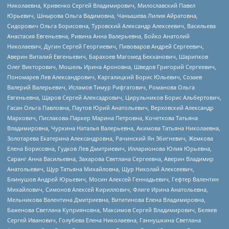
Николаевна, Кривенко Сергей Владимирович, Милославский Павел
Юрьевич, Шнырова Ольга Вадимовна, Чанышева Лилия Айратовна,
Сидорович Ольга Борисовна, Туровский Александр Алексеевич, Васильева
Анастасия Евгеньевна, Ривина Анна Валерьевна, Бойко Анатолий
Николаевич, Дугин Сергей Георгиевич, Пивоваров Андрей Сергеевич,
Аверин Виталий Евгеньевич, Барахоев Магомед Бекханович, Шарипков
Олег Викторович, Мошель Ирина Ароновна, Шведов Григорий Сергеевич,
Пономарев Лев Александрович, Каргалицкий Борис Юльевич, Созаев
Валерий Валерьевич, Исламов Тимур Рифгатович, Романова Ольга
Евгеньевна, Щаров Сергей Алексадрович, Цирульников Борис Альбертович,
Гасан Ольга Павловна, Паутов Юрий Анатольевич, Верховский Александр
Маркович, Пислакова-Паркер Марина Петровна, Кочеткова Татьяна
Владимировна, Чуркина Наталья Валерьевна, Акимова Татьяна Николаевна,
Золотарева Екатерина Александровна, Рачинский Ян Збигневич, Жемкова
Елена Борисовна, Гудков Лев Дмитриевич, Илларионова Юлия Юрьевна,
Саранг Анна Васильевна, Захарова Светлана Сергеевна, Аверин Владимир
Анатольевич, Щур Татьяна Михайловна, Щур Николай Алексеевич,
Блинушов Андрей Юрьевич, Мосин Алексей Геннадьевич, Гефтер Валентин
Михайлович, Симонов Алексей Кириллович, Флиге Ирина Анатольевна,
Мельникова Валентина Дмитриевна, Вититинова Елена Владимировна,
Баженова Светлана Куприяновна, Максимов Сергей Владимирович, Беляев
Сергей Иванович, Голубева Елена Николаевна, Ганнушкина Светлана