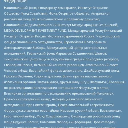
Федерации:
Национальный фонд в поддержку демократии, Институт Открытое
Общество Фонд Содействия, Фонд Открытое общество, Американо-
российский фонд по экономическому и правовому развитию,
Национальный Демократический Институт Международных Отношений,
MEDIA DEVELOPMENT INVESTMENT FUND, Международный Республиканский
Институт, Открытая Россия, Институт современной России, Черноморский
фонд регионального сотрудничества, Европейская Платформа за
Демократические Выборы, Международный центр электоральных
исследований, Германский фонд Маршалла Соединенных Штатов,
Тихоокеанский центр защиты окружающей среды и природных ресурсов,
Свободная Россия, Всемирный конгресс украинцев, Атлантический совет,
Человек в беде, Европейский фонд за демократию, Джеймстаунский фонд,
Прожект Хармони, Родники дракона, Врачи против насильственного
извлечения органов, Фалунь Дафа, Друзья Фалуньгун, Фалуньгун, Коалиция
по расследованию преследования в отношении Фалуньгун в Китае,
Всемирная организация по расследованию преследований Фалуньгун,
Пражский гражданский центр, Ассоциация школ политических
исследований при Совете Европы, Центр либеральной современности,
Форум русскоязычных европейцев, Немецко-русский обмен, Бард колледж,
Европейский выбор, Фонд Ходорковского, Оксфордский российский фонд,
Фонд Будущее России, Компания свободы информации, Проект Медиа,
Международное партнерство за права человека, Духовное Управление