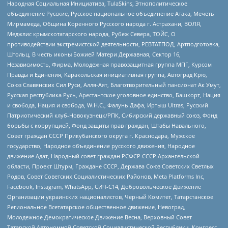
Народная Социальная Инициатива, TulaSkins, Этнополитическое
объединение Русские, Русское национальное объединение Атака, Мечеть
Мирмамеда, Община Коренного Русского народа г. Астрахани, ВОЛЯ,
Меджлис крымскотатарского народа, Рубеж Севера, ТОЙС, О
противодействии экстремистской деятельности, РЕВТАТПОД, Артподготовка,
Штольц, В честь иконы Божией Матери Державная, Сектор 16,
Независимость, Фирма, Молодежная правозащитная группа МПГ, Курсом
Правды и Единения, Каракольская инициативная группа, Автоград Крю,
Союз Славянских Сил Руси, Алля-Аят, Благотворительный пансионат Ак Умут,
Русская республика Русь, Арестантское уголовное единство, Башкорт, Нация
и свобода, Нация и свобода, W.H.С., Фалунь Дафа, Иртыш Ultras, Русский
Патриотический клуб-Новокузнецк/РПК, Сибирский державный союз, Фонд
борьбы с коррупцией, Фонд защиты прав граждан, Штабы Навального,
Совет граждан СССР Прикубанского округа г. Краснодара, Мужское
государство, Народное объединение русского движения, Народное
движение Адат, Народный совет граждан РСФСР СССР Архангельской
области, Проект Штурм, Граждане СССР, Держава Союз Советских Светлых
Родов, Совет Советских Социалистических Районов, Meta Platforms Inc,
Facebook, Instagram, WhatsApp, СИЧ-С14, Добровольческое Движение
Организации украинских националистов, Черный Комитет, Татарстанское
Региональное Всетатарское общественное движение, Невоград,
Молодежное Демократическое Движение Весна, Верховный Совет
Татарской Автономной Советской Социалистической Республики, Конгресс