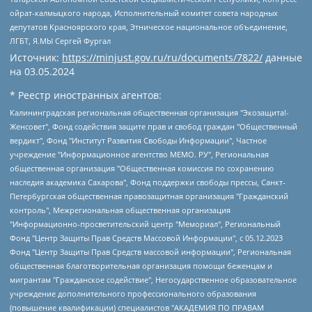
ойрат-калмыцкого народа, Исполнительный комитет совета народных
депутатов Красноярского края, Этническое национальное объединение,
ЛГБТ, Я.МЫ Сергей Фургал
Источник:
https://minjust.gov.ru/ru/documents/7822/
данные
на
03.05.2024
* Реестр иностранных агентов:
Калининградская региональная общественная организация "Экозащита!-Женсовет", Фонд содействия защите прав и свобод граждан "Общественный вердикт", Фонд "Институт Развития Свободы Информации", Частное учреждение "Информационное агентство МЕМО. РУ", Региональная общественная организация "Общественная комиссия по сохранению наследия академика Сахарова", Фонд поддержки свободы прессы, Санкт-Петербургская общественная правозащитная организация "Гражданский контроль", Межрегиональная общественная организация "Информационно-просветительский центр "Мемориал", Региональный Фонд "Центр Защиты Прав Средств Массовой Информации", с 05.12.2023 Фонд "Центр Защиты Прав Средств массовой информации", Региональная общественная благотворительная организация помощи беженцам и мигрантам "Гражданское содействие", Негосударственное образовательное учреждение дополнительного профессионального образования (повышение квалификации) специалистов "АКАДЕМИЯ ПО ПРАВАМ ЧЕЛОВЕКА", Свердловская региональная общественная организация "Сутяжник", Автономная некоммерческая организация "Центр независимых социологических исследований", Союз общественных объединений "Российский исследовательский центр по правам человека", Региональное общественное учреждение научно-информационный центр "МЕМОРИАЛ", Некоммерческая организация "Фонд защиты гласности", Автономная некоммерческая организация "Институт прав человека", Городская общественная организация "Екатеринбургское общество "МЕМОРИАЛ", Городская общественная организация "Рязанское историко-просветительское и правозащитное общество "Мемориал" (Рязанский Мемориал), Челябинский региональный орган общественной самодеятельности – женское общественное объединение "Женщины Евразии", Челябинский региональный орган общественной самодеятельности "Уральская правозащитная группа", Фонд содействия защите здоровья и социальной справедливости имени Андрея Рылькова, Автономная Некоммерческая Организация "Аналитический Центр Юрия Левады", Автономная некоммерческая организация социальной поддержки населения "Проект Апрель", Региональная общественная организация помощи женщинам и детям, находящимся в кризисной ситуации "Информационно-методический центр "Анна", Фонд содействия развитию массовых коммуникаций и правовому просвещению "Так-так-Так", Фонд содействия устойчивому развитию "Серебряная тайга", Свердловский региональный общественный фонд социальных проектов "Новое время", "Idel.Реалии", Кавказ.Реалии, Крым.Реалии, Телеканал Настоящее Время, Татаро-башкирская служба Радио Свобода (Azatliq Radiosi), Радио Свободная Европа/Радио Свобода (PCE/PC), "Сибирь.Реалии", "Фактограф", Благотворительный фонд помощи осужденным и их семьям, Автономная некоммерческая организация "Институт глобализации и социальных движений", Фонд "В защиту прав заключенных", Частное учреждение "Центр поддержки и содействия развитию средств массовой информации", Пензенский региональный общественный благотворительный фонд "Гражданский союз", "Север.Реалии", Некоммерческая организация Фонд "Правовая инициатива", Общество с ограниченной ответственностью "Радио Свободная Европа/Радио Свобода", Чешское информационное агентство "MEDIUM-ORIENT", Красноярская региональная общественная организация "Мы против СПИДа", Камалягин Денис Николаевич, Маркелов Сергей Евгеньевич, Пономарев Лев Александрович, Савицкая Людмила Алексеевна, Автономная некоммерческая организация "Центр по работе с проблемой насилия "НАСИЛИЮ.НЕТ", Межрегиональный профессиональный союз работников здравоохранения "Альянс врачей", Юридическое лицо, зарегистрированное в Латвийской Республике, SIA "Medusa Project" (регистрационный номер 40103797863, дата регистрации 10.06.2014), Некоммерческая организация "Фонд по борьбе с коррупцией", Автономная некоммерческая организация "Институт права и публичной политики", Баданин Роман Сергеевич, Гликин Максим Александрович, Железнова Мария Михайловна, Лукьянова Юлия Сергеевна, Маетная Елизавета Витальевна, Маняхин Петр Борисович, Чуракова Ольга Владимировна, Ярош Юлия Петровна, Юридическое лицо "The Insider SIA", зарегистрированное в Риге, Латвийская Республика (дата регистрации 26.06.2015), являющееся администратором доменного имени интернет-издания "The Insider SIA", https://theins.ru, Постернак Алексей Евгеньевич, Рубин Михаил Аркадьевич, Анин Роман Александрович, Юридическое лицо Istories fonds, зарегистрированное в Латвийской Республике (регистрационный номер 50008295751, дата регистрации 24.02.2020), Великовский Дмитрий Александрович, Долинина Ирина Николаевна, Мароховская Алеся Алексеевна, Шлейнов Роман Юрьевич, Шмагун Олеся Валентиновна, Общество с ограниченной ответственностью "Альтаир 2021", Общество с ограниченной ответственностью "Вега 2021", Общество с ограниченной ответственностью "Главный редактор 2021", Общество с ограниченной ответственностью "Ромашки монолит", Важенков Артем Валерьевич, Ивановская областная общественная организация "Центр гендерных исследований", Гурман Юрий Альбертович, Медиапроект "ОВД-Инфо", Егоров Владимир Владимирович, Жилинский Владимир Александрович, Общество с ограниченной ответственностью "ЗП", Иванова София Юрьевна, Карезина Инна Павловна, Кильтау Екатерина Викторовна, Петров Алексей Викторович, Пискунов Сергей Евгеньевич, Смирнов Сергей Сергеевич, Тихонов Михаил Сергеевич, Общество с ограниченной ответственностью "ЖУРНАЛИСТ-ИНОСТРАННЫЙ АГЕНТ", Арапова Галина Юрьевна, Вольтская Татьяна Анатольевна, Американская компания "Mason G.E.S. Anonymous Foundation" (США), являющаяся владельцем интернет-издания https://mnews.world/, Компания "Stichting Bellingcat", зарегистрированная в Нидерландах (дата регистрации 11.07.2018), Захаров Андрей Вячеславович, Клепиковская Екатерина Дмитриевна, Общество с ограниченной ответственностью "МЕМО", Перл Роман Александрович, Симонов Евгений Алексеевич, Соловьева Елена Анатольевна, Сотников Даниил Владимирович, Сурначева Елизавета Дмитриевна, Автономная некоммерческая организация по защите прав человека и информированию населения "Якутия – Наше Мнение", Общество с ограниченной ответственностью "Москоу диджитал медиа", с 26.01.2023 Общество с ограниченной ответственностью "Чайка Белые сады", Ветошкина Валерия Валерьевна, Заговора Максим Александрович, Межрегиональное общественное движение "Российская ЛГБТ - сеть", Оленичев Максим Владимирович, Павлов Иван Юрьевич, Скворцова Елена Сергеевна, Общество с ограниченной ответственностью "Как бы инагент", Кочетков Игорь Викторович, Общество с ограниченной ответственностью "Честные выборы", Еланчик Олег Александрович, Общество с ограниченной ответственностью "Нобелевский призыв", Гималова Регина Эмилевна, Григорьев Андрей Валерьевич, Григорьева Алина Александровна, Ассоциация по содействию защите прав призывников, альтернативнослужащих и военнослужащих "Правозащитная группа "Гражданин.Армия.Право", Хисамова Регина Фаритовна, Автономная некоммерческая организация по реализации социально-правовых программ "Лилит", Дальневосточное общественное движение "Маяк", Санкт-Петербургская ЛГБТ-инициативная группа "Выход", Инициативная группа ЛГБТ+ "Реверс", Алексеев Андрей Викторович, Бекбулатова Таисия Львовна, Беляев Иван Михайлович, Владыкина Елена Сергеевна, Гельман Марат Александрович, Никульшина Вероника Юрьевна, Толоконникова Надежда Андреевна, Шендерович Виктор Анатольевич, Общество с ограниченной ответственностью "Данное сообщение", Общество с ограниченной ответственностью Издательский дом "Новая глава", Айнбиндер Александра Александровна, Московский комьюнити-центр для ЛГБТ+инициатив, Благотворительный фонд развития филантропии, Deutsche Welle (Германия, Kurt-Schumacher-Strasse 3, 53113 Bonn), Борзунова Мария Михайловна, Воробьев Виктор Викторович, Голубева Анна Львовна, Константинова Алла Михайловна, Малкова Ирина Владимировна, Мурадов Мурад Абдулгалимович, Осетинская Елизавета Николаевна, Понасенков Евгений Николаевич, Ганапольский Матвей Юрьевич, Киселев Евгений Алексеевич, Борухович Ирина Григорьевна, Дремин Иван Тимофеевич, Дубровский Дмитрий Викторович, Красноярская региональная общественная организация поддержки и развития альтернативных образовательных технологий и межкультурных коммуникаций "ИНТЕРРА", Маяковская Екатерина Алексеевна, Фейгин Марк Захарович, Филимонов Андрей Викторович, Дзугкоева Регина Николаевна, Доброхотов Роман Александрович, Дудь Юрий Александрович, Елкин Сергей Владимирович, Кругликов Кирилл Игоревич, Сабунаева Мария Леонидовна, Семенов Алексей Владимирович, Шаинян Карен Багратович, Шульман Екатерина Михайловна, Асафьев Артур Валерьевич, Вахштайн Виктор Семенович, Венедиктов Алексей Алексеевич, Лушникова Екатерина Евгеньевна, Волков Леонид Михайлович, Невзоров Александр Глебович, Пархоменко Сергей Борисович, Сироткин Ярослав Николаевич, Кара-Мурза Владимир Владимирович, Баранова Наталья Владимировна, Гозман Леонид Яковлевич, Кагарлицкий Борис Юльевич, Климарев Михаил Валерьевич, Милов Владимир Станиславович, Автономная некоммерческая организация Краснодарский центр современного искусства "Типография", Моргенштерн Алишер Тагирович, Соболь Любовь Эдуардовна, Общество с ограниченной ответственностью "ЛИЗА НОРМ", Каспаров Гарри Кимович, Ходорковский Михаил Борисович, Общество с ограниченной ответственностью "Апрельские тезисы", Данилович Ирина Брониславовна, Кашин Олег Владимирович, Петров Николай Владимирович, Пивоваров Алексей Владимирович, Соколов Михаил Владимирович, Цветкова Юлия Владимировна, Чичваркин Евгений Александрович, Комитет против пыток/Команда против пыток, Общество с ограниченной ответственностью "Первый научный", Общество с ограниченной ответственностью "Вертолет и ко", Белоцерковская Вероника Борисовна, Кац Максим Евгеньевич, Лазарева Татьяна Юрьевна, Шаведдинов Руслан Табризович, Яшин Илья Валерьевич, Общество с ограниченной ответственностью "Иноагент ААВ", Алешковский Дмитрий Петрович, Альбац Евгения Марковна, Быков Дмитрий Львович, Галямина Юлия Евгеньевна, Лойко Сергей Леонидович, Мартынов Кирилл Константинович, Медведев Сергей Александрович, Крашенинников Федор Геннадиевич, Гордеева Катерина Вл