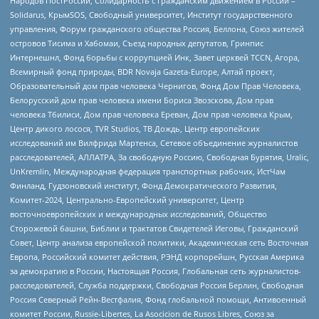
Народов ПостРоссии, Солидарность с гражданским движением в России –
Solidarus, КрымSOS, Свободный университет, Институт государственного
управления, Форум гражданского общества Россия, Беллона, Союз жителей
островов Тисима и Хабомаи, Съезд народных депутатов, Гринпис
Интернешнл, Фонд борьбы с коррупцией Инк, Завет церквей TCCN, Агора,
Всемирный фонд природы, BDR Novaja Gazeta-Europe, Алтай проект,
Образовательный дом прав человека Чернигов, Фонд Дом Прав Человека,
Белорусский дом прав человека имени Бориса Звозскова, Дом прав
человека Тбилиси, Дом прав человека Ереван, Дом прав человека Крым,
Центр дикого лосося, TVR Studios, ТВ Дождь, Центр европейских
исследований им Вилфрида Мартенса, Сетевое объединение журналистов
расследователей, АЛЛАТРА, За свободную Россию, Свободная Бурятия, Uralic,
UnKremlin, Международная федерация транспортных рабочих, ИстЧам
Финланд, Гудзоновский институт, Фонд Демократического Развития,
Комитет-2024, Центрально-Европейский университет, Центр
восточноевропейских и международных исследований, Общество
Сторожевой башни, Библии и трактатов Свидетелей Иеговы, Гражданский
Совет, Центр анализа европейской политики, Академическая сеть Восточная
Европа, Российский комитет действия, РЭНД корпорейшн, Русская Америка
за демократию в России, Настоящая Россия, Глобальная сеть журналистов-
расследователей, Служба поддержки, Свободная Россия Берлин, Свободная
Россия Северный Рейн-Вестфалия, Фонд глобальной помощи, Антивоенный
комитет России, Russie-Libertes, La Asocicion de Rusos Libres, Союз за