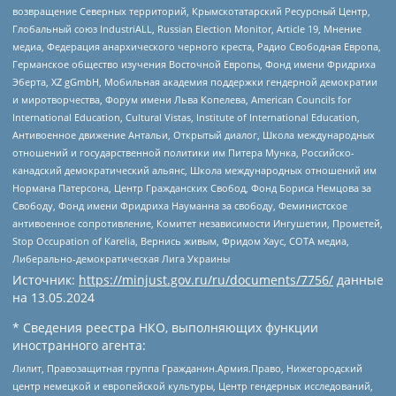
возвращение Северных территорий, Крымскотатарский Ресурсный Центр,
Глобальный союз IndustriALL, Russian Election Monitor, Article 19, Мнение
медиа, Федерация анархического черного креста, Радио Свободная Европа,
Германское общество изучения Восточной Европы, Фонд имени Фридриха
Эберта, XZ gGmbH, Мобильная академия поддержки гендерной демократии
и миротворчества, Форум имени Льва Копелева, American Councils for
International Education, Cultural Vistas, Institute of International Education,
Антивоенное движение Антальи, Открытый диалог, Школа международных
отношений и государственной политики им Питера Мунка, Российско-
канадский демократический альянс, Школа международных отношений им
Нормана Патерсона, Центр Гражданских Свобод, Фонд Бориса Немцова за
Свободу, Фонд имени Фридриха Науманна за свободу, Феминистское
антивоенное сопротивление, Комитет независимости Ингушетии, Прометей,
Stop Occupation of Karelia, Вернись живым, Фридом Хаус, СОТА медиа,
Либерально-демократическая Лига Украины
Источник:
https://minjust.gov.ru/ru/documents/7756/
данные
на
13.05.2024
* Сведения реестра НКО, выполняющих функции
иностранного агента:
Лилит, Правозащитная группа Гражданин.Армия.Право, Нижегородский
центр немецкой и европейской культуры, Центр гендерных исследований,