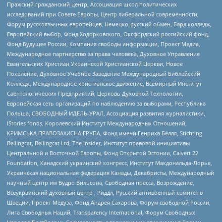
Пражский гражданский центр, Ассоциация школ политических
исследований при Совете Европы, Центр либеральной современности,
Форум русскоязычных европейцев, Немецко-русский обмен, Бард колледж,
Европейский выбор, Фонд Ходорковского, Оксфордский российский фонд,
Фонд Будущее России, Компания свободы информации, Проект Медиа,
Международное партнерство за права человека, Духовное Управление
Евангельских Христиан Украинской Христианской Церкви, Новое
Поколение, Духовное Учебное Заведение Международный Библейский
Колледж, Международное христианское движение, Всемирный Институт
Саентологических Предприятий, Церковь Духовной Технологии,
Европейская сеть организаций по наблюдению за выборами, Республика
Польша, СВОБОДНЫЙ ИДЕЛЬ-УРАЛ, Ассоциация развития журналистики,
IStories fonds, Королевский Институт Международных Отношений,
КРИМСЬКА ПРАВОЗАХИСНА ГРУПА, Фонд имени Генриха Бёлля, Stichting
Bellingcat, Bellingcat Ltd, The Insider, Институт правовой инициативы
Центральной и Восточной Европы, Фонд Открытой Эстонии, Calvert 22
Foundation, Канадский украинский конгресс, Институт Макдональда-Лорье,
Украинская национальная федерация Канады, Декабристы, Международный
научный центр им Вудро Вильсона, Свободная пресса, Возрождение,
Всеукраинский духовный центр , Риддл, Русский антивоенный комитет в
Швеции, Проект Медуза, Фонд Андрея Сахарова, Форум свободной России,
Лига Свободных Наций, Transparеncy International, Форум Свободных