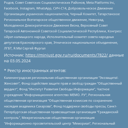
Родов, Совет Советских Социалистических Районов, Meta Platforms Inc,
Facebook, Instagram, WhatsApp, СИЧ-С14, Добровольческое Движение
Организации украинских националистов, Черный Комитет, Татарстанское
Региональное Всетатарское общественное движение, Невоград,
Молодежное Демократическое Движение Весна, Верховный Совет
Татарской Автономной Советской Социалистической Республики, Конгресс
ойрат-калмыцкого народа, Исполнительный комитет совета народных
депутатов Красноярского края, Этническое национальное объединение,
ЛГБТ, Я.МЫ Сергей Фургал
Источник:
https://minjust.gov.ru/ru/documents/7822/
данные
на
03.05.2024
* Реестр иностранных агентов:
Калининградская региональная общественная организация "Экозащита!-Женсовет", Фонд содействия защите прав и свобод граждан "Общественный вердикт", Фонд "Институт Развития Свободы Информации", Частное учреждение "Информационное агентство МЕМО. РУ", Региональная общественная организация "Общественная комиссия по сохранению наследия академика Сахарова", Фонд поддержки свободы прессы, Санкт-Петербургская общественная правозащитная организация "Гражданский контроль", Межрегиональная общественная организация "Информационно-просветительский центр "Мемориал", Региональный Фонд "Центр Защиты Прав Средств Массовой Информации", с 05.12.2023 Фонд "Центр Защиты Прав Средств массовой информации", Региональная общественная благотворительная организация помощи беженцам и мигрантам "Гражданское содействие", Негосударственное образовательное учреждение дополнительного профессионального образования (повышение квалификации) специалистов "АКАДЕМИЯ ПО ПРАВАМ ЧЕЛОВЕКА", Свердловская региональная общественная организация "Сутяжник", Автономная некоммерческая организация "Центр независимых социологических исследований", Союз общественных объединений "Российский исследовательский центр по правам человека", Региональное общественное учреждение научно-информационный центр "МЕМОРИАЛ", Некоммерческая организация "Фонд защиты гласности", Автономная некоммерческая организация "Институт прав человека", Городская общественная организация "Екатеринбургское общество "МЕМОРИАЛ", Городская общественная организация "Рязанское историко-просветительское и правозащитное общество "Мемориал" (Рязанский Мемориал), Челябинский региональный орган общественной самодеятельности – женское общественное объединение "Женщины Евразии", Челябинский региональный орган общественной самодеятельности "Уральская правозащитная группа", Фонд содействия защите здоровья и социальной справедливости имени Андрея Рылькова, Автономная Некоммерческая Организация "Аналитический Центр Юрия Левады", Автономная некоммерческая организация социальной поддержки населения "Проект Апрель", Региональная общественная организация помощи женщинам и детям, находящимся в кризисной ситуации "Информационно-методический центр "Анна", Фонд содействия развитию массовых коммуникаций и правовому просвещению "Так-так-Так", Фонд содействия устойчивому развитию "Серебряная тайга", Свердловский региональный общественный фонд социальных проектов "Новое время", "Idel.Реалии", Кавказ.Реалии, Крым.Реалии, Телеканал Настоящее Время, Татаро-башкирская служба Радио Свобода (Azatliq Radiosi), Радио Свободная Европа/Радио Свобода (PCE/PC), "Сибирь.Реалии", "Фактограф", Благотворительный фонд помощи осужденным и их семьям, Автономная некоммерческая организация "Институт глобализации и социальных движений", Фонд "В защиту прав заключенных", Частное учреждение "Центр поддержки и содействия развитию средств массовой информации", Пензенский региональный общественный благотворительный фонд "Гражданский союз", "Север.Реалии", Некоммерческая организация Фонд "Правовая инициатива", Общество с ограниченной ответственностью "Радио Свободная Европа/Радио Свобода", Чешское информационное агентство "MEDIUM-ORIENT", Красноярская региональная общественная организация "Мы против СПИДа", Камалягин Денис Николаевич, Маркелов Сергей Евгеньевич, Пономарев Лев Александрович, Савицкая Людмила Алексеевна, Автономная некоммерческая организация "Центр по работе с проблемой насилия "НАСИЛИЮ.НЕТ", Межрегиональный профессиональный союз работников здравоохранения "Альянс врачей", Юридическое лицо, зарегистрированное в Латвийской Республике, SIA "Medusa Project" (регистрационный номер 40103797863, дата регистрации 10.06.2014), Некоммерческая организация "Фонд по борьбе с коррупцией", Автономная некоммерческая организация "Институт права и публичной политики", Баданин Роман Сергеевич, Гликин Максим Александрович, Железнова Мария Михайловна, Лукьянова Юлия Сергеевна, Маетная Елизавета Витальевна, Маняхин Петр Борисович, Чуракова Ольга Владимировна, Ярош Юлия Петровна, Юридическое лицо "The Insider SIA", зарегистрированное в Риге, Латвийская Республика (дата регистрации 26.06.2015), являющееся администратором доменного имени интернет-издания "The Insider SIA", https://theins.ru, Постернак Алексей Евгеньевич, Рубин Михаил Аркадьевич, Анин Роман Александрович, Юридическое лицо Istories fonds, зарегистрированное в Латвийской Республике (регистрационный номер 50008295751, дата регистрации 24.02.2020), Великовский Дмитрий Александрович, Долинина Ирина Николаевна, Мароховская Алеся Алексеевна, Шлейнов Роман Юрьевич, Шмагун Олеся Валентиновна, Общество с ограниченной ответственностью "Альтаир 2021", Общество с ограниченной ответственностью "Вега 2021", Общество с ограниченной ответственностью "Главный редактор 2021", Общество с ограниченной ответственностью "Ромашки монолит", Важенков Артем Валерьевич, Ивановская областная общественная организация "Центр гендерных исследований", Гурман Юрий Альбертович, Медиапроект "ОВД-Инфо", Егоров Владимир Владимирович, Жилинский Владимир Александрович, Общество с ограниченной ответственностью "ЗП", Иванова София Юрьевна, Карезина Инна Павловна, Кильтау Екатерина Викторовна, Петров Алексей Викторович, Пискунов Сергей Евгеньевич, Смирнов Сергей Сергеевич, Тихонов Михаил Сергеевич, Общество с ограниченной ответственностью "ЖУРНАЛИСТ-ИНОСТРАННЫЙ АГЕНТ", Арапова Галина Юрьевна, Вольтская Татьяна Анатольевна, Американская компания "Mason G.E.S. Anonymous Foundation" (США), являющаяся владельцем интернет-издания https://mnews.world/, Компания "Stichting Bellingcat", зарегистрированная в Нидерландах (дата регистрации 11.07.2018), Захаров Андрей Вячеславович, Клепиковская Екатерина Дмитриевна, Общество с ограниченной ответственностью "МЕМО", Перл Роман Александрович, Симонов Евгений Алексеевич, Соловьева Елена Анатольевна, Сотников Даниил Владимирович, Сурначева Елизавета Дмитриевна, Автономная некоммерческая организация по защите прав человека и информированию населения "Якутия – Наше Мнение", Общество с ограниченной ответственностью "Москоу диджитал медиа", с 26.01.2023 Общество с ограниченной ответственностью "Чайка Белые сады", Ветошкина Валерия Валерьевна, Заговора Максим Александрович, Межрегиональное общественное движение "Российская ЛГБТ - сеть", Оленичев Максим Владимирович, Павлов Иван Юрьевич, Скворцова Елена Сергеевна, Общество с ограниченной ответственностью "Как бы инагент", Кочетков Игорь Викторович, Общество с ограниченной ответственностью "Честные выборы", Еланчик Олег Александрович, Общество с ограниченной ответственностью "Нобелевский призыв", Гималова Регина Эмилевна, Григорьев Андрей Валерьевич, Григорьева Алина Александровна, Ассоциация по содействию защите прав призывников, альтернативнослужащих и военнослужащих "Правозащитная группа "Гражданин.Армия.Право", Хисамова Регина Фаритовна, Автономная некоммерческая организация по реализации социально-правовых программ "Лилит", Дальневосточное общественное движение "Маяк", Санкт-Петербургская ЛГБТ-инициативная группа "Выход", Инициативная группа ЛГБТ+ "Реверс", Алексеев Андрей Викторович, Бекбулатова Таисия Львовна, Беляев Иван Михайлович, Владыкина Елена Сергеевна, Гельман Марат Александрович, Никульшина Вероника Юрьевна, Толоконникова Надежда Андреевна, Шендерович Виктор Анатольевич, Общество с ограниченной ответственностью "Данное сообщение", Общество с ограниченной ответственностью Издательский дом "Новая глава", Айнбиндер Александра Александровна, Московский комьюнити-центр для ЛГБТ+инициатив, Благотворительный фонд развития филантропии, Deutsche Welle (Германия, Kurt-Schumacher-Strasse 3, 53113 Bonn), Борзунова Мария Михайловна, Воробьев Виктор Викторович, Голубева Анна Львовна, Константинова Алла Михайловна, Малкова Ирина Владимировна, Мурадов Мурад Абдулгалимович, Осетинская Елизавета Николаевна, Понасенков Евгений Николаевич, Ганапольский Матвей Юрьевич, Киселев Евгений Алексеевич, Борухович Ирина Григорьевна, Дремин Иван Тимофеевич, Дубровский Дмитрий Викторович, Красноярская региональная общественная организация поддержки и развития альтернативных образовательных технологий и межкультурных коммуникаций "ИНТЕРРА", Маяковская Екатерина Алексеевна, Фейгин Марк Захарович, Филимонов Андрей Викторович, Дзугкоева Регина Николаевна, Доброхотов Роман Александрович, Дудь Юрий Александрович, Елкин Сергей Владимирович, Кругликов Кирилл Игоревич, Сабунаева Мария Леонидовна, Семенов Алексей Владимирович, Шаинян Карен Багратович, Шульман Екатерина Михайловна, Асафьев Артур Валерьевич, Вахштайн Виктор Семенович, Венедиктов Алексей Алексеевич, Лушникова Екатерина Евгеньевна, Волков Леонид Михайлович, Невзоров Александр Глебович, Пархоменко Сергей Борисович, Сироткин Ярослав Николаевич, Кара-Мурза Владимир Владимирович, Баранова Наталья Владимировна, Гозман Леонид Яковлевич, Кагарлицкий Борис Юльевич, Климарев Михаил Валерьевич, Милов Владимир Станиславович, Автономная некоммерческая организация Краснодарский центр современного искусства "Типография", Моргенштерн Алишер Тагирович, Соболь Любовь Эдуардовна, Общество с ограниченной ответственностью "ЛИЗА НОРМ", Каспаров Гарри Кимович, Ходорковский Михаил Борисович, Общество с ограниченной ответственностью "Апрельские тезисы", Данилович Ирина Брониславовна, Кашин Олег Владимирович, Петров Николай Владимирович, Пивоваров Алексей Владимирович, Соколов Михаил Владимирович, Цветкова Юлия Владимировна, Чичваркин Евгений Александрович, Комитет против пыток/Команда против пыток, Общество с ограниченной ответственностью "Первый научный", Общество с ограниченной ответственностью "Вертолет и ко", Белоцерковская Вероника Борисовна, Кац Максим Евгеньевич, Лазарева Татьяна Юрьевна, Шаведдинов Руслан Табризович, Яшин Илья Валерьевич, Общество с ограниченной ответственностью "Иноагент ААВ", Алешковский Дмитрий Петрович, Альбац Евгения Марковна, Быков Дмитрий Львович, Галямина Юлия Евгеньевна, Лойко Сергей Леонидович, Мартынов Кирилл Константинович, Медведев Сергей Александрович, Крашенинников Федор Геннадиевич, Гордеева Катерина Вл