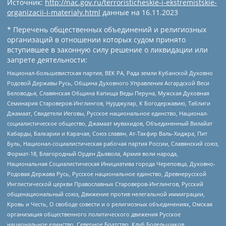
Источник:
http://nac.gov.ru/terroristicheskie-i-ekstremistskie-
organizacii-i-materialy.html
данные на
16.11.2023
* Перечень общественных объединений и религиозных
организаций в отношении которых судом принято
вступившее в законную силу решение о ликвидации или
запрете деятельности:
Национал-большевистская партия, ВЕК РА, Рада земли Кубанской Духовно
Родовой Державы Русь, Община Духовного Управления Асгардской Веси
Беловодья, Славянская Община Капища Веды Перуна, Мужская Духовная
Семинария Староверов-Инглингов, Нурджулар, К Богодержавию, Таблиги
Джамаат, Свидетели Иеговы, Русское национальное единство, Национал-
социалистическое общество, Джамаат мувахидов, Объединенный Вилайат
Кабарды, Балкарии и Карачая, Союз славян, Ат-Такфир Валь-Хиджра, Пит
Буль, Национал-социалистическая рабочая партия России, Славянский союз,
Формат-18, Благородный Орден Дьявола, Армия воли народа,
Национальная Социалистическая Инициатива города Череповца, Духовно-
Родовая Держава Русь, Русское национальное единство, Древнерусской
Инглистической церкви Православных Староверов-Инглингов, Русский
общенациональный союз, Движение против нелегальной иммиграции,
Кровь и Честь, О свободе совести и о религиозных объединениях, Омская
организация общественного политического движения Русское
национальное единство, Северное Братство, Клуб Болельщиков