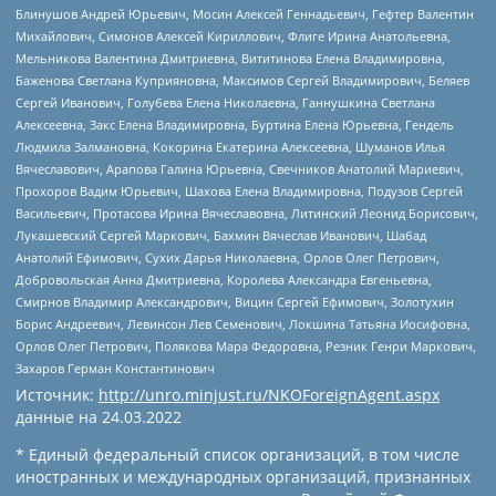
Блинушов Андрей Юрьевич, Мосин Алексей Геннадьевич, Гефтер Валентин
Михайлович, Симонов Алексей Кириллович, Флиге Ирина Анатольевна,
Мельникова Валентина Дмитриевна, Вититинова Елена Владимировна,
Баженова Светлана Куприяновна, Максимов Сергей Владимирович, Беляев
Сергей Иванович, Голубева Елена Николаевна, Ганнушкина Светлана
Алексеевна, Закс Елена Владимировна, Буртина Елена Юрьевна, Гендель
Людмила Залмановна, Кокорина Екатерина Алексеевна, Шуманов Илья
Вячеславович, Арапова Галина Юрьевна, Свечников Анатолий Мариевич,
Прохоров Вадим Юрьевич, Шахова Елена Владимировна, Подузов Сергей
Васильевич, Протасова Ирина Вячеславовна, Литинский Леонид Борисович,
Лукашевский Сергей Маркович, Бахмин Вячеслав Иванович, Шабад
Анатолий Ефимович, Сухих Дарья Николаевна, Орлов Олег Петрович,
Добровольская Анна Дмитриевна, Королева Александра Евгеньевна,
Смирнов Владимир Александрович, Вицин Сергей Ефимович, Золотухин
Борис Андреевич, Левинсон Лев Семенович, Локшина Татьяна Иосифовна,
Орлов Олег Петрович, Полякова Мара Федоровна, Резник Генри Маркович,
Захаров Герман Константинович
Источник:
http://unro.minjust.ru/NKOForeignAgent.aspx
данные на
24.03.2022
* Единый федеральный список организаций, в том числе
иностранных и международных организаций, признанных