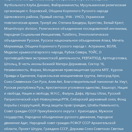
Футбольного Клуба Динамо, Файзрахманисты, Мусульманская религиозная
организация п. Боровский, Община Коренного Русского народа
Щелковского района, Правый сектор, УНА - УНСО, Украинская
повстанческая армия, Тризуб им. Степана Бандеры, Братство, Белый Крест,
Misanthropic division, Религиозное объединение последователей инглиизма,
Народная Социальная Инициатива, TulaSkins, Этнополитическое
объединение Русские, Русское национальное объединение Атака, Мечеть
Мирмамеда, Община Коренного Русского народа г. Астрахани, ВОЛЯ,
Меджлис крымскотатарского народа, Рубеж Севера, ТОЙС, О
противодействии экстремистской деятельности, РЕВТАТПОД, Артподготовка,
Штольц, В честь иконы Божией Матери Державная, Сектор 16,
Независимость, Фирма, Молодежная правозащитная группа МПГ, Курсом
Правды и Единения, Каракольская инициативная группа, Автоград Крю,
Союз Славянских Сил Руси, Алля-Аят, Благотворительный пансионат Ак Умут,
Русская республика Русь, Арестантское уголовное единство, Башкорт, Нация
и свобода, Нация и свобода, W.H.С., Фалунь Дафа, Иртыш Ultras, Русский
Патриотический клуб-Новокузнецк/РПК, Сибирский державный союз, Фонд
борьбы с коррупцией, Фонд защиты прав граждан, Штабы Навального,
Совет граждан СССР Прикубанского округа г. Краснодара, Мужское
государство, Народное объединение русского движения, Народное
движение Адат, Народный совет граждан РСФСР СССР Архангельской
области, Проект Штурм, Граждане СССР, Держава Союз Советских Светлых