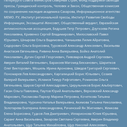
Петербурге Совета Министров Северных Стран, Фонд поддержки свободы
прессы, Гражданский контроль, Человек и Закон, Общественная комиссия
по сохранению наследия академика Сахарова, Информационное агентство
МЕМО. РУ, Институт региональной прессы, Институт Развития Свободы
Информации, Экозащита!-Женсовет, Общественный вердикт, Евразийская
антимонопольная ассоциация, Бедушев Петр Петрович, Дзугкоева Регина
Николаевна, Кривенко Сергей Владимирович, Милославский Павел
Юрьевич, Шнырова Ольга Вадимовна, Чанышева Лилия Айратовна,
Сидорович Ольга Борисовна, Туровский Александр Алексеевич, Васильева
Анастасия Евгеньевна, Ривина Анна Валерьевна, Бойко Анатолий
Николаевич, Дугин Сергей Георгиевич, Пивоваров Андрей Сергеевич,
Аверин Виталий Евгеньевич, Барахоев Магомед Бекханович, Шарипков
Олег Викторович, Мошель Ирина Ароновна, Шведов Григорий Сергеевич,
Пономарев Лев Александрович, Каргалицкий Борис Юльевич, Созаев
Валерий Валерьевич, Исламов Тимур Рифгатович, Романова Ольга
Евгеньевна, Щаров Сергей Алексадрович, Цирульников Борис Альбертович,
Гасан Ольга Павловна, Паутов Юрий Анатольевич, Верховский Александр
Маркович, Пислакова-Паркер Марина Петровна, Кочеткова Татьяна
Владимировна, Чуркина Наталья Валерьевна, Акимова Татьяна Николаевна,
Золотарева Екатерина Александровна, Рачинский Ян Збигневич, Жемкова
Елена Борисовна, Гудков Лев Дмитриевич, Илларионова Юлия Юрьевна,
Саранг Анна Васильевна, Захарова Светлана Сергеевна, Аверин Владимир
Анатольевич, Щур Татьяна Михайловна, Щур Николай Алексеевич,