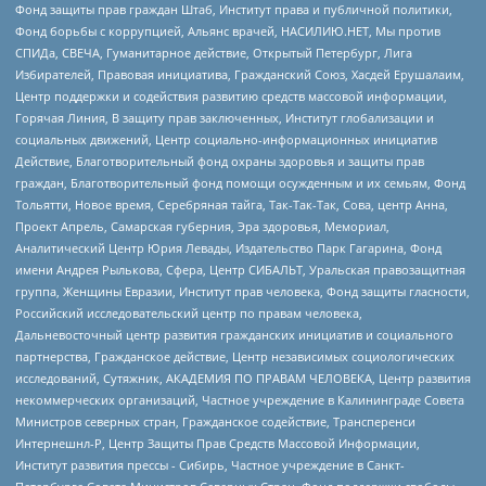
Фонд защиты прав граждан Штаб, Институт права и публичной политики,
Фонд борьбы с коррупцией, Альянс врачей, НАСИЛИЮ.НЕТ, Мы против
СПИДа, СВЕЧА, Гуманитарное действие, Открытый Петербург, Лига
Избирателей, Правовая инициатива, Гражданский Союз, Хасдей Ерушалаим,
Центр поддержки и содействия развитию средств массовой информации,
Горячая Линия, В защиту прав заключенных, Институт глобализации и
социальных движений, Центр социально-информационных инициатив
Действие, Благотворительный фонд охраны здоровья и защиты прав
граждан, Благотворительный фонд помощи осужденным и их семьям, Фонд
Тольятти, Новое время, Серебряная тайга, Так-Так-Так, Сова, центр Анна,
Проект Апрель, Самарская губерния, Эра здоровья, Мемориал,
Аналитический Центр Юрия Левады, Издательство Парк Гагарина, Фонд
имени Андрея Рылькова, Сфера, Центр СИБАЛЬТ, Уральская правозащитная
группа, Женщины Евразии, Институт прав человека, Фонд защиты гласности,
Российский исследовательский центр по правам человека,
Дальневосточный центр развития гражданских инициатив и социального
партнерства, Гражданское действие, Центр независимых социологических
исследований, Сутяжник, АКАДЕМИЯ ПО ПРАВАМ ЧЕЛОВЕКА, Центр развития
некоммерческих организаций, Частное учреждение в Калининграде Совета
Министров северных стран, Гражданское содействие, Трансперенси
Интернешнл-Р, Центр Защиты Прав Средств Массовой Информации,
Институт развития прессы - Сибирь, Частное учреждение в Санкт-