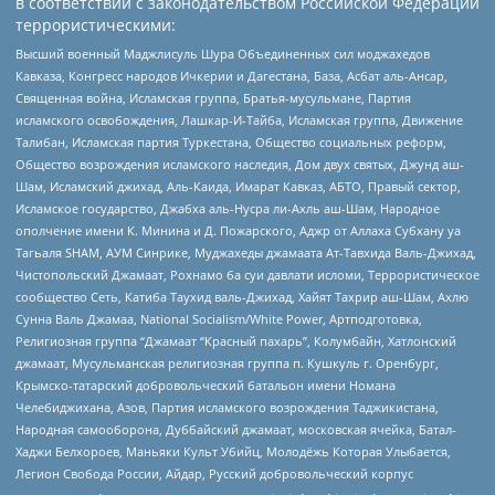
в соответствии с законодательством Российской Федерации
террористическими:
Высший военный Маджлисуль Шура Объединенных сил моджахедов
Кавказа, Конгресс народов Ичкерии и Дагестана, База, Асбат аль-Ансар,
Священная война, Исламская группа, Братья-мусульмане, Партия
исламского освобождения, Лашкар-И-Тайба, Исламская группа, Движение
Талибан, Исламская партия Туркестана, Общество социальных реформ,
Общество возрождения исламского наследия, Дом двух святых, Джунд аш-
Шам, Исламский джихад, Аль-Каида, Имарат Кавказ, АБТО, Правый сектор,
Исламское государство, Джабха аль-Нусра ли-Ахль аш-Шам, Народное
ополчение имени К. Минина и Д. Пожарского, Аджр от Аллаха Субхану уа
Тагьаля SHAM, АУМ Синрике, Муджахеды джамаата Ат-Тавхида Валь-Джихад,
Чистопольский Джамаат, Рохнамо ба суи давлати исломи, Террористическое
сообщество Сеть, Катиба Таухид валь-Джихад, Хайят Тахрир аш-Шам, Ахлю
Сунна Валь Джамаа, National Socialism/White Power, Артподготовка,
Религиозная группа “Джамаат “Красный пахарь”, Колумбайн, Хатлонский
джамаат, Мусульманская религиозная группа п. Кушкуль г. Оренбург,
Крымско-татарский добровольческий батальон имени Номана
Челебиджихана, Азов, Партия исламского возрождения Таджикистана,
Народная самооборона, Дуббайский джамаат, московская ячейка, Батал-
Хаджи Белхороев, Маньяки Культ Убийц, Молодёжь Которая Улыбается,
Легион Свобода России, Айдар, Русский добровольческий корпус