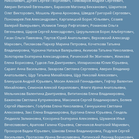
Николаевич, Дугин Сергей Георгиевич, Пивоваров Андрей Сергеевич,
Аверин Виталий Евгеньевич, Барахоев Магомед Бекханович, Шарипков
Олег Викторович, Мошель Ирина Ароновна, Шведов Григорий Сергеевич,
Пономарев Лев Александрович, Каргалицкий Борис Юльевич, Созаев
Валерий Валерьевич, Исламов Тимур Рифгатович, Романова Ольга
Евгеньевна, Щаров Сергей Алексадрович, Цирульников Борис Альбертович,
Гасан Ольга Павловна, Паутов Юрий Анатольевич, Верховский Александр
Маркович, Пислакова-Паркер Марина Петровна, Кочеткова Татьяна
Владимировна, Чуркина Наталья Валерьевна, Акимова Татьяна Николаевна,
Золотарева Екатерина Александровна, Рачинский Ян Збигневич, Жемкова
Елена Борисовна, Гудков Лев Дмитриевич, Илларионова Юлия Юрьевна,
Саранг Анна Васильевна, Захарова Светлана Сергеевна, Аверин Владимир
Анатольевич, Щур Татьяна Михайловна, Щур Николай Алексеевич,
Блинушов Андрей Юрьевич, Мосин Алексей Геннадьевич, Гефтер Валентин
Михайлович, Симонов Алексей Кириллович, Флиге Ирина Анатольевна,
Мельникова Валентина Дмитриевна, Вититинова Елена Владимировна,
Баженова Светлана Куприяновна, Максимов Сергей Владимирович, Беляев
Сергей Иванович, Голубева Елена Николаевна, Ганнушкина Светлана
Алексеевна, Закс Елена Владимировна, Буртина Елена Юрьевна, Гендель
Людмила Залмановна, Кокорина Екатерина Алексеевна, Шуманов Илья
Вячеславович, Арапова Галина Юрьевна, Свечников Анатолий Мариевич,
Прохоров Вадим Юрьевич, Шахова Елена Владимировна, Подузов Сергей
Васильевич, Протасова Ирина Вячеславовна, Литинский Леонид Борисович,