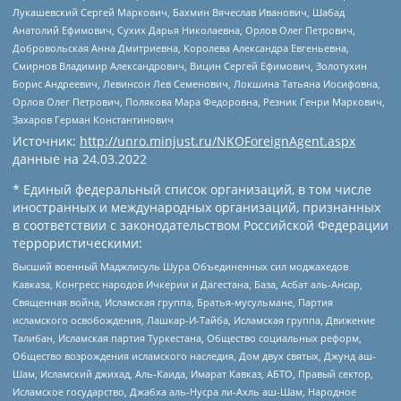
Лукашевский Сергей Маркович, Бахмин Вячеслав Иванович, Шабад
Анатолий Ефимович, Сухих Дарья Николаевна, Орлов Олег Петрович,
Добровольская Анна Дмитриевна, Королева Александра Евгеньевна,
Смирнов Владимир Александрович, Вицин Сергей Ефимович, Золотухин
Борис Андреевич, Левинсон Лев Семенович, Локшина Татьяна Иосифовна,
Орлов Олег Петрович, Полякова Мара Федоровна, Резник Генри Маркович,
Захаров Герман Константинович
Источник:
http://unro.minjust.ru/NKOForeignAgent.aspx
данные на
24.03.2022
* Единый федеральный список организаций, в том числе
иностранных и международных организаций, признанных
в соответствии с законодательством Российской Федерации
террористическими:
Высший военный Маджлисуль Шура Объединенных сил моджахедов
Кавказа, Конгресс народов Ичкерии и Дагестана, База, Асбат аль-Ансар,
Священная война, Исламская группа, Братья-мусульмане, Партия
исламского освобождения, Лашкар-И-Тайба, Исламская группа, Движение
Талибан, Исламская партия Туркестана, Общество социальных реформ,
Общество возрождения исламского наследия, Дом двух святых, Джунд аш-
Шам, Исламский джихад, Аль-Каида, Имарат Кавказ, АБТО, Правый сектор,
Исламское государство, Джабха аль-Нусра ли-Ахль аш-Шам, Народное