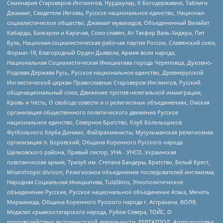
Семинария Староверов-Инглингов, Нурджулар, К Богодержавию, Таблиги
Джамаат, Свидетели Иеговы, Русское национальное единство, Национал-
социалистическое общество, Джамаат мувахидов, Объединенный Вилайат
Кабарды, Балкарии и Карачая, Союз славян, Ат-Такфир Валь-Хиджра, Пит
Буль, Национал-социалистическая рабочая партия России, Славянский союз,
Формат-18, Благородный Орден Дьявола, Армия воли народа,
Национальная Социалистическая Инициатива города Череповца, Духовно-
Родовая Держава Русь, Русское национальное единство, Древнерусской
Инглистической церкви Православных Староверов-Инглингов, Русский
общенациональный союз, Движение против нелегальной иммиграции,
Кровь и Честь, О свободе совести и о религиозных объединениях, Омская
организация общественного политического движения Русское
национальное единство, Северное Братство, Клуб Болельщиков
Футбольного Клуба Динамо, Файзрахманисты, Мусульманская религиозная
организация п. Боровский, Община Коренного Русского народа
Щелковского района, Правый сектор, УНА - УНСО, Украинская
повстанческая армия, Тризуб им. Степана Бандеры, Братство, Белый Крест,
Misanthropic division, Религиозное объединение последователей инглиизма,
Народная Социальная Инициатива, TulaSkins, Этнополитическое
объединение Русские, Русское национальное объединение Атака, Мечеть
Мирмамеда, Община Коренного Русского народа г. Астрахани, ВОЛЯ,
Меджлис крымскотатарского народа, Рубеж Севера, ТОЙС, О
противодействии экстремистской деятельности, РЕВТАТПОД, Артподготовка,