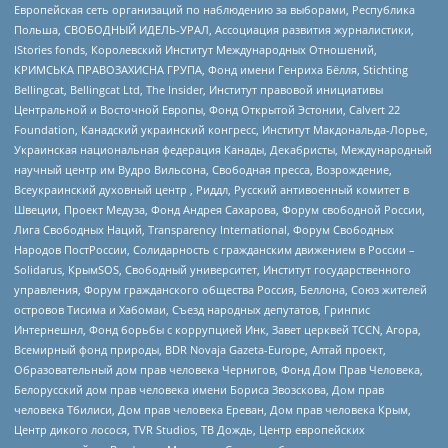
Европейская сеть организаций по наблюдению за выборами, Республика
Польша, СВОБОДНЫЙ ИДЕЛЬ-УРАЛ, Ассоциация развития журналистики,
IStories fonds, Королевский Институт Международных Отношений,
КРИМСЬКА ПРАВОЗАХИСНА ГРУПА, Фонд имени Генриха Бёлля, Stichting
Bellingcat, Bellingcat Ltd, The Insider, Институт правовой инициативы
Центральной и Восточной Европы, Фонд Открытой Эстонии, Calvert 22
Foundation, Канадский украинский конгресс, Институт Макдональда-Лорье,
Украинская национальная федерация Канады, Декабристы, Международный
научный центр им Вудро Вильсона, Свободная пресса, Возрождение,
Всеукраинский духовный центр , Риддл, Русский антивоенный комитет в
Швеции, Проект Медуза, Фонд Андрея Сахарова, Форум свободной России,
Лига Свободных Наций, Transparеncy International, Форум Свободных
Народов ПостРоссии, Солидарность с гражданским движением в России –
Solidarus, КрымSOS, Свободный университет, Институт государственного
управления, Форум гражданского общества Россия, Беллона, Союз жителей
островов Тисима и Хабомаи, Съезд народных депутатов, Гринпис
Интернешнл, Фонд борьбы с коррупцией Инк, Завет церквей TCCN, Агора,
Всемирный фонд природы, BDR Novaja Gazeta-Europe, Алтай проект,
Образовательный дом прав человека Чернигов, Фонд Дом Прав Человека,
Белорусский дом прав человека имени Бориса Звозскова, Дом прав
человека Тбилиси, Дом прав человека Ереван, Дом прав человека Крым,
Центр дикого лосося, TVR Studios, ТВ Дождь, Центр европейских