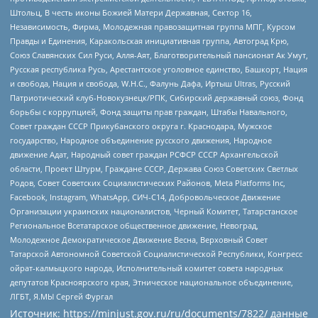
Штольц, В честь иконы Божией Матери Державная, Сектор 16,
Независимость, Фирма, Молодежная правозащитная группа МПГ, Курсом
Правды и Единения, Каракольская инициативная группа, Автоград Крю,
Союз Славянских Сил Руси, Алля-Аят, Благотворительный пансионат Ак Умут,
Русская республика Русь, Арестантское уголовное единство, Башкорт, Нация
и свобода, Нация и свобода, W.H.С., Фалунь Дафа, Иртыш Ultras, Русский
Патриотический клуб-Новокузнецк/РПК, Сибирский державный союз, Фонд
борьбы с коррупцией, Фонд защиты прав граждан, Штабы Навального,
Совет граждан СССР Прикубанского округа г. Краснодара, Мужское
государство, Народное объединение русского движения, Народное
движение Адат, Народный совет граждан РСФСР СССР Архангельской
области, Проект Штурм, Граждане СССР, Держава Союз Советских Светлых
Родов, Совет Советских Социалистических Районов, Meta Platforms Inc,
Facebook, Instagram, WhatsApp, СИЧ-С14, Добровольческое Движение
Организации украинских националистов, Черный Комитет, Татарстанское
Региональное Всетатарское общественное движение, Невоград,
Молодежное Демократическое Движение Весна, Верховный Совет
Татарской Автономной Советской Социалистической Республики, Конгресс
ойрат-калмыцкого народа, Исполнительный комитет совета народных
депутатов Красноярского края, Этническое национальное объединение,
ЛГБТ, Я.МЫ Сергей Фургал
Источник:
https://minjust.gov.ru/ru/documents/7822/
данные