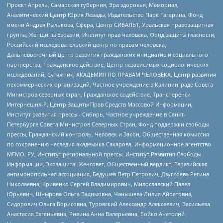
Проект Апрель, Самарская губерния, Эра здоровья, Мемориал,
Аналитический Центр Юрия Левады, Издательство Парк Гагарина, Фонд
имени Андрея Рылькова, Сфера, Центр СИБАЛЬТ, Уральская правозащитная
группа, Женщины Евразии, Институт прав человека, Фонд защиты гласности,
Российский исследовательский центр по правам человека,
Дальневосточный центр развития гражданских инициатив и социального
партнерства, Гражданское действие, Центр независимых социологических
исследований, Сутяжник, АКАДЕМИЯ ПО ПРАВАМ ЧЕЛОВЕКА, Центр развития
некоммерческих организаций, Частное учреждение в Калининграде Совета
Министров северных стран, Гражданское содействие, Трансперенси
Интернешнл-Р, Центр Защиты Прав Средств Массовой Информации,
Институт развития прессы - Сибирь, Частное учреждение в Санкт-
Петербурге Совета Министров Северных Стран, Фонд поддержки свободы
прессы, Гражданский контроль, Человек и Закон, Общественная комиссия
по сохранению наследия академика Сахарова, Информационное агентство
МЕМО. РУ, Институт региональной прессы, Институт Развития Свободы
Информации, Экозащита!-Женсовет, Общественный вердикт, Евразийская
антимонопольная ассоциация, Бедушев Петр Петрович, Дзугкоева Регина
Николаевна, Кривенко Сергей Владимирович, Милославский Павел
Юрьевич, Шнырова Ольга Вадимовна, Чанышева Лилия Айратовна,
Сидорович Ольга Борисовна, Туровский Александр Алексеевич, Васильева
Анастасия Евгеньевна, Ривина Анна Валерьевна, Бойко Анатолий