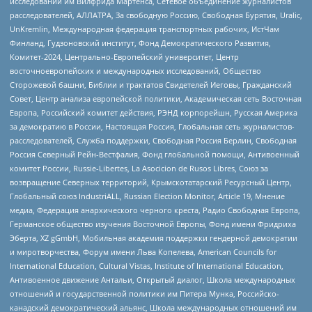
исследований им Вилфрида Мартенса, Сетевое объединение журналистов
расследователей, АЛЛАТРА, За свободную Россию, Свободная Бурятия, Uralic,
UnKremlin, Международная федерация транспортных рабочих, ИстЧам
Финланд, Гудзоновский институт, Фонд Демократического Развития,
Комитет-2024, Центрально-Европейский университет, Центр
восточноевропейских и международных исследований, Общество
Сторожевой башни, Библии и трактатов Свидетелей Иеговы, Гражданский
Совет, Центр анализа европейской политики, Академическая сеть Восточная
Европа, Российский комитет действия, РЭНД корпорейшн, Русская Америка
за демократию в России, Настоящая Россия, Глобальная сеть журналистов-
расследователей, Служба поддержки, Свободная Россия Берлин, Свободная
Россия Северный Рейн-Вестфалия, Фонд глобальной помощи, Антивоенный
комитет России, Russie-Libertes, La Asocicion de Rusos Libres, Союз за
возвращение Северных территорий, Крымскотатарский Ресурсный Центр,
Глобальный союз IndustriALL, Russian Election Monitor, Article 19, Мнение
медиа, Федерация анархического черного креста, Радио Свободная Европа,
Германское общество изучения Восточной Европы, Фонд имени Фридриха
Эберта, XZ gGmbH, Мобильная академия поддержки гендерной демократии
и миротворчества, Форум имени Льва Копелева, American Councils for
International Education, Cultural Vistas, Institute of International Education,
Антивоенное движение Антальи, Открытый диалог, Школа международных
отношений и государственной политики им Питера Мунка, Российско-
канадский демократический альянс, Школа международных отношений им