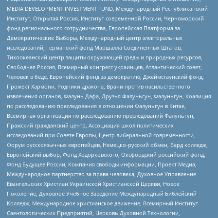
MEDIA DEVELOPMENT INVESTMENT FUND, Международный Республиканский
Институт, Открытая Россия, Институт современной России, Черноморский
фонд регионального сотрудничества, Европейская Платформа за
Демократические Выборы, Международный центр электоральных
исследований, Германский фонд Маршалла Соединенных Штатов,
Тихоокеанский центр защиты окружающей среды и природных ресурсов,
Свободная Россия, Всемирный конгресс украинцев, Атлантический совет,
Человек в беде, Европейский фонд за демократию, Джеймстаунский фонд,
Прожект Хармони, Родники дракона, Врачи против насильственного
извлечения органов, Фалунь Дафа, Друзья Фалуньгун, Фалуньгун, Коалиция
по расследованию преследования в отношении Фалуньгун в Китае,
Всемирная организация по расследованию преследований Фалуньгун,
Пражский гражданский центр, Ассоциация школ политических
исследований при Совете Европы, Центр либеральной современности,
Форум русскоязычных европейцев, Немецко-русский обмен, Бард колледж,
Европейский выбор, Фонд Ходорковского, Оксфордский российский фонд,
Фонд Будущее России, Компания свободы информации, Проект Медиа,
Международное партнерство за права человека, Духовное Управление
Евангельских Христиан Украинской Христианской Церкви, Новое
Поколение, Духовное Учебное Заведение Международный Библейский
Колледж, Международное христианское движение, Всемирный Институт
Саентологических Предприятий, Церковь Духовной Технологии,