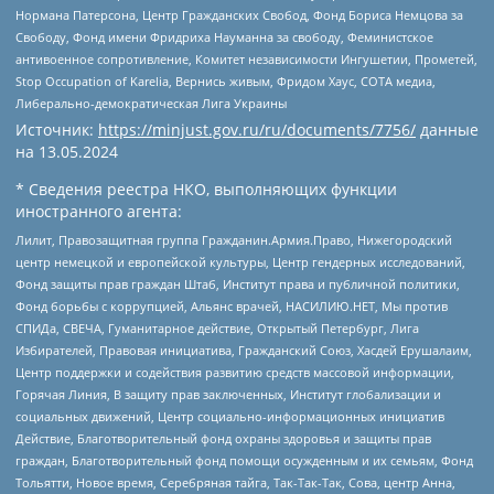
Нормана Патерсона, Центр Гражданских Свобод, Фонд Бориса Немцова за
Свободу, Фонд имени Фридриха Науманна за свободу, Феминистское
антивоенное сопротивление, Комитет независимости Ингушетии, Прометей,
Stop Occupation of Karelia, Вернись живым, Фридом Хаус, СОТА медиа,
Либерально-демократическая Лига Украины
Источник:
https://minjust.gov.ru/ru/documents/7756/
данные
на
13.05.2024
* Сведения реестра НКО, выполняющих функции
иностранного агента:
Лилит, Правозащитная группа Гражданин.Армия.Право, Нижегородский
центр немецкой и европейской культуры, Центр гендерных исследований,
Фонд защиты прав граждан Штаб, Институт права и публичной политики,
Фонд борьбы с коррупцией, Альянс врачей, НАСИЛИЮ.НЕТ, Мы против
СПИДа, СВЕЧА, Гуманитарное действие, Открытый Петербург, Лига
Избирателей, Правовая инициатива, Гражданский Союз, Хасдей Ерушалаим,
Центр поддержки и содействия развитию средств массовой информации,
Горячая Линия, В защиту прав заключенных, Институт глобализации и
социальных движений, Центр социально-информационных инициатив
Действие, Благотворительный фонд охраны здоровья и защиты прав
граждан, Благотворительный фонд помощи осужденным и их семьям, Фонд
Тольятти, Новое время, Серебряная тайга, Так-Так-Так, Сова, центр Анна,