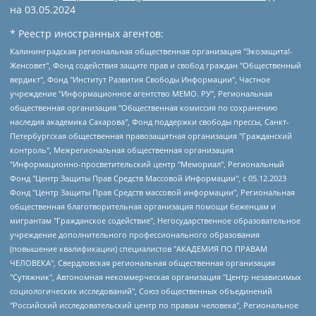
на
03.05.2024
* Реестр иностранных агентов:
Калининградская региональная общественная организация "Экозащита!-Женсовет", Фонд содействия защите прав и свобод граждан "Общественный вердикт", Фонд "Институт Развития Свободы Информации", Частное учреждение "Информационное агентство МЕМО. РУ", Региональная общественная организация "Общественная комиссия по сохранению наследия академика Сахарова", Фонд поддержки свободы прессы, Санкт-Петербургская общественная правозащитная организация "Гражданский контроль", Межрегиональная общественная организация "Информационно-просветительский центр "Мемориал", Региональный Фонд "Центр Защиты Прав Средств Массовой Информации", с 05.12.2023 Фонд "Центр Защиты Прав Средств массовой информации", Региональная общественная благотворительная организация помощи беженцам и мигрантам "Гражданское содействие", Негосударственное образовательное учреждение дополнительного профессионального образования (повышение квалификации) специалистов "АКАДЕМИЯ ПО ПРАВАМ ЧЕЛОВЕКА", Свердловская региональная общественная организация "Сутяжник", Автономная некоммерческая организация "Центр независимых социологических исследований", Союз общественных объединений "Российский исследовательский центр по правам человека", Региональное общественное учреждение научно-информационный центр "МЕМОРИАЛ", Некоммерческая организация "Фонд защиты гласности", Автономная некоммерческая организация "Институт прав человека", Городская общественная организация "Екатеринбургское общество "МЕМОРИАЛ", Городская общественная организация "Рязанское историко-просветительское и правозащитное общество "Мемориал" (Рязанский Мемориал), Челябинский региональный орган общественной самодеятельности – женское общественное объединение "Женщины Евразии", Челябинский региональный орган общественной самодеятельности "Уральская правозащитная группа", Фонд содействия защите здоровья и социальной справедливости имени Андрея Рылькова, Автономная Некоммерческая Организация "Аналитический Центр Юрия Левады", Автономная некоммерческая организация социальной поддержки населения "Проект Апрель", Региональная общественная организация помощи женщинам и детям, находящимся в кризисной ситуации "Информационно-методический центр "Анна", Фонд содействия развитию массовых коммуникаций и правовому просвещению "Так-так-Так", Фонд содействия устойчивому развитию "Серебряная тайга", Свердловский региональный общественный фонд социальных проектов "Новое время", "Idel.Реалии", Кавказ.Реалии, Крым.Реалии, Телеканал Настоящее Время, Татаро-башкирская служба Радио Свобода (Azatliq Radiosi), Радио Свободная Европа/Радио Свобода (PCE/PC), "Сибирь.Реалии", "Фактограф", Благотворительный фонд помощи осужденным и их семьям, Автономная некоммерческая организация "Институт глобализации и социальных движений", Фонд "В защиту прав заключенных", Частное учреждение "Центр поддержки и содействия развитию средств массовой информации", Пензенский региональный общественный благотворительный фонд "Гражданский союз", "Север.Реалии", Некоммерческая организация Фонд "Правовая инициатива", Общество с ограниченной ответственностью "Радио Свободная Европа/Радио Свобода", Чешское информационное агентство "MEDIUM-ORIENT", Красноярская региональная общественная организация "Мы против СПИДа", Камалягин Денис Николаевич, Маркелов Сергей Евгеньевич, Пономарев Лев Александрович, Савицкая Людмила Алексеевна, Автономная некоммерческая организация "Центр по работе с проблемой насилия "НАСИЛИЮ.НЕТ", Межрегиональный профессиональный союз работников здравоохранения "Альянс врачей", Юридическое лицо, зарегистрированное в Латвийской Республике, SIA "Medusa Project" (регистрационный номер 40103797863, дата регистрации 10.06.2014), Некоммерческая организация "Фонд по борьбе с коррупцией", Автономная некоммерческая организация "Институт права и публичной политики", Баданин Роман Сергеевич, Гликин Максим Александрович, Железнова Мария Михайловна, Лукьянова Юлия Сергеевна, Маетная Елизавета Витальевна, Маняхин Петр Борисович, Чуракова Ольга Владимировна, Ярош Юлия Петровна, Юридическое лицо "The Insider SIA", зарегистрированное в Риге, Латвийская Республика (дата регистрации 26.06.2015), являющееся администратором доменного имени интернет-издания "The Insider SIA", https://theins.ru, Постернак Алексей Евгеньевич, Рубин Михаил Аркадьевич, Анин Роман Александрович, Юридическое лицо Istories fonds, зарегистрированное в Латвийской Республике (регистрационный номер 50008295751, дата регистрации 24.02.2020), Великовский Дмитрий Александрович, Долинина Ирина Николаевна, Мароховская Алеся Алексеевна, Шлейнов Роман Юрьевич, Шмагун Олеся Валентиновна, Общество с ограниченной ответственностью "Альтаир 2021", Общество с ограниченной ответственностью "Вега 2021", Общество с ограниченной ответственностью "Главный редактор 2021", Общество с ограниченной ответственностью "Ромашки монолит", Важенков Артем Валерьевич, Ивановская областная общественная организация "Центр гендерных исследований", Гурман Юрий Альбертович, Медиапроект "ОВД-Инфо", Егоров Владимир Владимирович, Жилинский Владимир Александрович, Общество с ограниченной ответственностью "ЗП", Иванова София Юрьевна, Карезина Инна Павловна, Кильтау Екатерина Викторовна, Петров Алексей Викторович, Пискунов Сергей Евгеньевич, Смирнов Сергей Сергеевич, Тихонов Михаил Сергеевич, Общество с ограниченной ответственностью "ЖУРНАЛИСТ-ИНОСТРАННЫЙ АГЕНТ", Арапова Галина Юрьевна, Вольтская Татьяна Анатольевна, Американская компания "Mason G.E.S. Anonymous Foundation" (США), являющаяся владельцем интернет-издания https://mnews.world/, Компания "Stichting Bellingcat", зарегистрированная в Нидерландах (дата регистрации 11.07.2018), Захаров Андрей Вячеславович, Клепиковская Екатерина Дмитриевна, Общество с ограниченной ответственностью "МЕМО", Перл Роман Александрович, Симонов Евгений Алексеевич, Соловьева Елена Анатольевна, Сотников Даниил Владимирович, Сурначева Елизавета Дмитриевна, Автономная некоммерческая организация по защите прав человека и информированию населения "Якутия – Наше Мнение", Общество с ограниченной ответственностью "Москоу диджитал медиа", с 26.01.2023 Общество с ограниченной ответственностью "Чайка Белые сады", Ветошкина Валерия Валерьевна, Заговора Максим Александрович, Межрегиональное общественное движение "Российская ЛГБТ - сеть", Оленичев Максим Владимирович, Павлов Иван Юрьевич, Скворцова Елена Сергеевна, Общество с ограниченной ответственностью "Как бы инагент", Кочетков Игорь Викторович, Общество с ограниченной ответственностью "Честные выборы", Еланчик Олег Александрович, Общество с ограниченной ответственностью "Нобелевский призыв", Гималова Регина Эмилевна, Григорьев Андрей Валерьевич, Григорьева Алина Александровна, Ассоциация по содействию защите прав призывников, альтернативнослужащих и военнослужащих "Правозащитная группа "Гражданин.Армия.Право", Хисамова Регина Фаритовна, Автономная некоммерческая организация по реализации социально-правовых программ "Лилит", Дальневосточное общественное движение "Маяк", Санкт-Петербургская ЛГБТ-инициативная группа "Выход", Инициативная группа ЛГБТ+ "Реверс", Алексеев Андрей Викторович, Бекбулатова Таисия Львовна, Беляев Иван Михайлович, Владыкина Елена Сергеевна, Гельман Марат Александрович, Никульшина Вероника Юрьевна, Толоконникова Надежда Андреевна, Шендерович Виктор Анатольевич, Общество с ограниченной ответственностью "Данное сообщение", Общество с ограниченной ответственностью Издательский дом "Новая глава", Айнбиндер Александра Александровна, Московский комьюнити-центр для ЛГБТ+инициатив, Благотворительный фонд развития филантропии, Deutsche Welle (Германия, Kurt-Schumacher-Strasse 3, 53113 Bonn), Борзунова Мария Михайловна, Воробьев Виктор Викторович, Голубева Анна Львовна, Константинова Алла Михайловна, Малкова Ирина Владимировна, Мурадов Мурад Абдулгалимович, Осетинская Елизавета Николаевна, Понасенков Евгений Николаевич, Ганапольский Матвей Юрьевич, Киселев Евгений Алексеевич, Борухович Ирина Григорьевна, Дремин Иван Тимофеевич, Дубровский Дмитрий Викторович, Красноярская региональная общественная организация поддержки и развития альтернативных образовательных технологий и межкультурных коммуникаций "ИНТЕРРА", Маяковская Екатерина Алексеевна, Фейгин Марк Захарович, Филимонов Андрей Викторович, Дзугкоева Регина Николаевна, Доброхотов Роман Александрович, Дудь Юрий Александрович, Елкин Сергей Владимирович, Кругликов Кирилл Игоревич, Сабунаева Мария Леонидовна, Семенов Алексей Владимирович, Шаинян Карен Багратович, Шульман Екатерина Михайловна, Асафьев Артур Валерьевич, Вахштайн Виктор Семенович, Венедиктов Алексей Алексеевич, Лушникова Екатерина Евгеньевна, Волков Леонид Михайлович, Невзоров Александр Глебович, Пархоменко Сергей Борисович, Сироткин Ярослав Николаевич, Кара-Мурза Владимир Владимирович, Баранова Наталья Владимировна, Гозман Леонид Яковлевич, Кагарлицкий Борис Юльевич, Климарев Михаил Валерьевич, Милов Владимир Станиславович, Автономная некоммерческая организация Краснодарский центр современного искусства "Типография", Моргенштерн Алишер Тагирович, Соболь Любовь Эдуардовна, Общество с ограниченной ответственностью "ЛИЗА НОРМ", Каспаров Гарри Кимович, Ходорковский Михаил Борисович, Общество с ограниченной ответственностью "Апрельские тезисы", Данилович Ирина Брониславовна, Кашин Олег Владимирович, Петров Николай Владимирович, Пивоваров Алексей Владимирович, Соколов Михаил Владимирович, Цветкова Юлия Владимировна, Чичваркин Евгений Александрович, Комитет против пыток/Команда против пыток, Общество с ограниченной ответственностью "Первый научный", Общество с ограниченной ответственностью "Вертолет и ко", Белоцерковская Вероника Борисовна, Кац Максим Евгеньевич, Лазарева Татьяна Юрьевна, Шаведдинов Руслан Табризович, Яшин Илья Валерьевич, Общество с ограниченной ответственностью "Иноагент ААВ", Алешковский Дмитрий Петрович, Альбац Евгения Марковна, Быков Дмитрий Львович, Галямина Юлия Евгеньевна, Лойко Сергей Леонидович, Мартынов Кирилл Константинович, Медведев Сергей Александрович, Крашенинников Федор Геннадиевич, Гордеева Катерина Вл