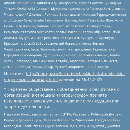
ополчение имени К. Минина и Д. Пожарского, Аджр от Аллаха Субхану уа
Тагьаля SHAM, АУМ Синрике, Муджахеды джамаата Ат-Тавхида Валь-Джихад,
Чистопольский Джамаат, Рохнамо ба суи давлати исломи, Террористическое
сообщество Сеть, Катиба Таухид валь-Джихад, Хайят Тахрир аш-Шам, Ахлю
Сунна Валь Джамаа, National Socialism/White Power, Артподготовка,
Религиозная группа “Джамаат “Красный пахарь”, Колумбайн, Хатлонский
джамаат, Мусульманская религиозная группа п. Кушкуль г. Оренбург,
Крымско-татарский добровольческий батальон имени Номана
Челебиджихана, Азов, Партия исламского возрождения Таджикистана,
Народная самооборона, Дуббайский джамаат, московская ячейка, Батал-
Хаджи Белхороев, Маньяки Культ Убийц, Молодёжь Которая Улыбается,
Легион Свобода России, Айдар, Русский добровольческий корпус
Источник:
http://nac.gov.ru/terroristicheskie-i-ekstremistskie-
organizacii-i-materialy.html
данные на
16.11.2023
* Перечень общественных объединений и религиозных
организаций в отношении которых судом принято
вступившее в законную силу решение о ликвидации или
запрете деятельности:
Национал-большевистская партия, ВЕК РА, Рада земли Кубанской Духовно
Родовой Державы Русь, Община Духовного Управления Асгардской Веси
Беловодья, Славянская Община Капища Веды Перуна, Мужская Духовная