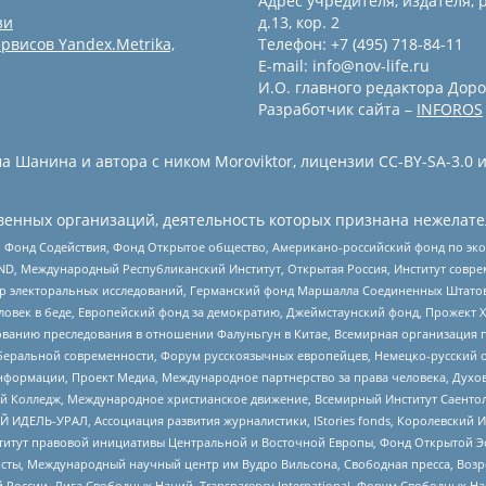
Адрес учредителя, издателя, р
зи
д.13, кор. 2
рвисов Yandex.Metrika,
Телефон: +7 (495) 718-84-11
E-mail: info@nov-life.ru
И.О. главного редактора Доро
Разработчик сайта –
INFOROS
 Шанина и автора с ником Moroviktor, лицензии CC-BY-SA-3.0 
енных организаций, деятельность которых признана нежелате
 Фонд Содействия, Фонд Открытое общество, Американо-российский фонд по э
 Международный Республиканский Институт, Открытая Россия, Институт совре
р электоральных исследований, Германский фонд Маршалла Соединенных Штатов
еловек в беде, Европейский фонд за демократию, Джеймстаунский фонд, Прожект
дованию преследования в отношении Фалуньгун в Китае, Всемирная организация 
беральной современности, Форум русскоязычных европейцев, Немецко-русский о
формации, Проект Медиа, Международное партнерство за права человека, Духов
 Колледж, Международное христианское движение, Всемирный Институт Саентол
 ИДЕЛЬ-УРАЛ, Ассоциация развития журналистики, IStories fonds, Королевск
r, Институт правовой инициативы Центральной и Восточной Европы, Фонд Открытой Э
ты, Международный научный центр им Вудро Вильсона, Свободная пресса, Возро
России, Лига Свободных Наций, Transparеncy International, Форум Свободных Н