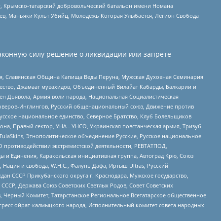
рг, Крымско-татарский добровольческий батальон имени Номана
оев, Маньяки Культ Убийц, Молодёжь Которая Улыбается, Легион Свобода
аконную силу решение о ликвидации или запрете
ья, Славянская Община Капища Веды Перуна, Мужская Духовная Семинария
щество, Джамаат мувахидов, Объединенный Вилайат Кабарды, Балкарии и
ден Дьявола, Армия воли народа, Национальная Социалистическая
роверов-Инглингов, Русский общенациональный союз, Движение против
усское национальное единство, Северное Братство, Клуб Болельщиков
а, Правый сектор, УНА - УНСО, Украинская повстанческая армия, Тризуб
 TulaSkins, Этнополитическое объединение Русские, Русское национальное
О противодействии экстремистской деятельности, РЕВТАТПОД,
ы и Единения, Каракольская инициативная группа, Автоград Крю, Союз
 Нация и свобода, W.H.С., Фалунь Дафа, Иртыш Ultras, Русский
ан СССР Прикубанского округа г. Краснодара, Мужское государство,
СССР, Держава Союз Советских Светлых Родов, Совет Советских
в, Черный Комитет, Татарстанское Региональное Всетатарское общественное
гресс ойрат-калмыцкого народа, Исполнительный комитет совета народных