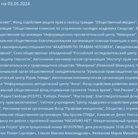
 на
03.05.2024
мная некоммерческая организация "Центр по работе с проблемой насилия "НАСИЛИЮ.НЕТ", Межрегиональный профессиональный союз работников здравоохранения "Альянс врачей", Юридическое лицо, зарегистрированное в Латвийской Республике, SIA "Medusa Project" (регистрационный номер 40103797863, дата регистрации 10.06.2014), Некоммерческая организация "Фонд по борьбе с коррупцией", Автономная некоммерческая организация "Институт права и публичной политики", Баданин Роман Сергеевич, Гликин Максим Александрович, Железнова Мария Михайловна, Лукьянова Юлия Сергеевна, Маетная Елизавета Витальевна, Маняхин Петр Борисович, Чуракова Ольга Владимировна, Ярош Юлия Петровна, Юридическое лицо "The Insider SIA", зарегистрированное в Риге, Латвийская Республика (дата регистрации 26.06.2015), являющееся администратором доменного имени интернет-издания "The Insider SIA", https://theins.ru, Постернак Алексей Евгеньевич, Рубин Михаил Аркадьевич, Анин Роман Александрович, Юридическое лицо Istories fonds, зарегистрированное в Латвийской Республике (регистрационный номер 50008295751, дата регистрации 24.02.2020), Великовский Дмитрий Александрович, Долинина Ирина Николаевна, Мароховская Алеся Алексеевна, Шлейнов Роман Юрьевич, Шмагун Олеся Валентиновна, Общество с ограниченной ответственностью "Альтаир 2021", Общество с ограниченной ответственностью "Вега 2021", Общество с ограниченной ответственностью "Главный редактор 2021", Общество с ограниченной ответственностью "Ромашки монолит", Важенков Артем Валерьевич, Ивановская областная общественная организация "Центр гендерных исследований", Гурман Юрий Альбертович, Медиапроект "ОВД-Инфо", Егоров Владимир Владимирович, Жилинский Владимир Александрович, Общество с ограниченной ответственностью "ЗП", Иванова София Юрьевна, Карезина Инна Павловна, Кильтау Екатерина Викторовна, Петров Алексей Викторович, Пискунов Сергей Евгеньевич, Смирнов Сергей Сергеевич, Тихонов Михаил Сергеевич, Общество с ограниченной ответственностью "ЖУРНАЛИСТ-ИНОСТРАННЫЙ АГЕНТ", Арапова Галина Юрьевна, Вольтская Татьяна Анатольевна, Американская компания "Mason G.E.S. Anonymous Foundation" (США), являющаяся владельцем интернет-издания https://mnews.world/, Компания "Stichting Bellingcat", зарегистрированная в Нидерландах (дата регистрации 11.07.2018), Захаров Андрей Вячеславович, Клепиковская Екатерина Дмитриевна, Общество с ограниченной ответственностью "МЕМО", Перл Роман Александрович, Симонов Евгений Алексеевич, Соловьева Елена Анатольевна, Сотников Даниил Владимирович, Сурначева Елизавета Дмитриевна, Автономная некоммерческая организация по защите прав человека и информированию населения "Якутия – Наше Мнение", Общество с ограниченной ответственностью "Москоу диджитал медиа", с 26.01.2023 Общество с ограниченной ответственностью "Чайка Белые сады", Ветошкина Валерия Валерьевна, Заговора Максим Александрович, Межрегиональное общественное движение "Российская ЛГБТ - сеть", Оленичев Максим Владимирович, Павлов Иван Юрьевич, Скворцова Елена Сергеевна, Общество с ограниченной ответственностью "Как бы инагент", Кочетков Игорь Викторович, Общество с ограниченной ответственностью "Честные выборы", Еланчик Олег Александрович, Общество с ограниченной ответственностью "Нобелевский призыв", Гималова Регина Эмилевна, Григорьев Андрей Валерьевич, Григорьева Алина Александровна, Ассоциация по содействию защите прав призывников, альтернативнослужащих и военнослужащих "Правозащитная группа "Гражданин.Армия.Право", Хисамова Регина Фаритовна, Автономная некоммерческая организация по реализации социально-правовых программ "Лилит", Дальн