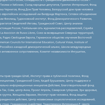
в Тисима и Хабомаи, Съезд народных депутатов, Гринпис Интернешнл, Фонд
ека Чернигов, Фонд Дом Прав Человека, Белорусский дом прав человека
нтр европейских исследований им Вилфрида Мартенса, Сетевое объединение
Чам Финланд, Гудзоновский институт, Фонд Демократического Развития,
актатов Свидетелей Иеговы, Гражданский Совет, Центр анализа
астоящая Россия, Глобальная сеть журналистов-расследователей, Служба
a Asocicion de Rusos Libres, Союз за возвращение Северных территорий,
еста, Радио Свободная Европа, Германское общество изучения Восточной
ouncils for International Education, Cultural Vistas, Institute of
, Российско-канадский демократический альянс, Школа международных
е антивоенное сопротивление, Комитет независимости Ингушетии,
ты прав граждан Штаб, Институт права и публичной политики, Фонд
инициатива, Гражданский Союз, Хасдей Ерушалаим, Центр поддержки и
социально-информационных инициатив Действие, Благотворительный фонд
Так, Сова, центр Анна, Проект Апрель, Самарская губерния, Эра здоровья,
я группа, Женщины Евразии, Институт прав человека, Фонд защиты
Гражданское действие, Центр независимых социологических исследований,
стран, Гражданское содействие, Трансперенси Интернешнл-Р, Центр