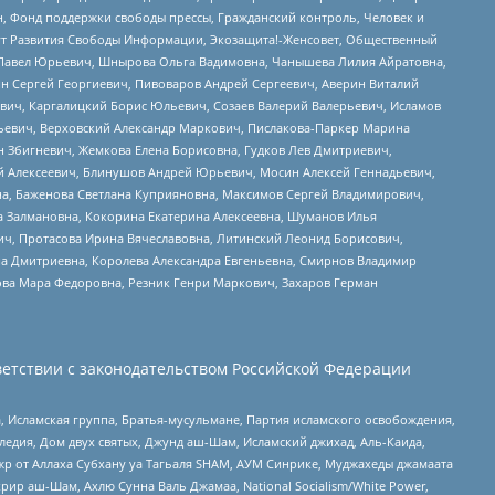
н, Фонд поддержки свободы прессы, Гражданский контроль, Человек и
тут Развития Свободы Информации, Экозащита!-Женсовет, Общественный
й Павел Юрьевич, Шнырова Ольга Вадимовна, Чанышева Лилия Айратовна,
ин Сергей Георгиевич, Пивоваров Андрей Сергеевич, Аверин Виталий
вич, Каргалицкий Борис Юльевич, Созаев Валерий Валерьевич, Исламов
льевич, Верховский Александр Маркович, Пислакова-Паркер Марина
н Збигневич, Жемкова Елена Борисовна, Гудков Лев Дмитриевич,
й Алексеевич, Блинушов Андрей Юрьевич, Мосин Алексей Геннадьевич,
а, Баженова Светлана Куприяновна, Максимов Сергей Владимирович,
а Залмановна, Кокорина Екатерина Алексеевна, Шуманов Илья
ч, Протасова Ирина Вячеславовна, Литинский Леонид Борисович,
а Дмитриевна, Королева Александра Евгеньевна, Смирнов Владимир
ова Мара Федоровна, Резник Генри Маркович, Захаров Герман
етствии с законодательством Российской Федерации
 Исламская группа, Братья-мусульмане, Партия исламского освобождения,
едия, Дом двух святых, Джунд аш-Шам, Исламский джихад, Аль-Каида,
жр от Аллаха Субхану уа Тагьаля SHAM, АУМ Синрике, Муджахеды джамаата
рир аш-Шам, Ахлю Сунна Валь Джамаа, National Socialism/White Power,