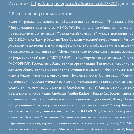
Источник:
https://minjust.gov.ru/ru/documents/7822/
данные
* Реестр иностранных агентов:
Калининградская региональная общественная организация "Экозащита!-Женсовет", Фонд содействия защите прав и свобод граждан "Общественный вердикт", Фонд "Институт Развития Свободы Информации", Частное учреждение "Информационное агентство МЕМО. РУ", Региональная общественная организация "Общественная комиссия по сохранению наследия академика Сахарова", Фонд поддержки свободы прессы, Санкт-Петербургская общественная правозащитная организация "Гражданский контроль", Межрегиональная общественная организация "Информационно-просветительский центр "Мемориал", Региональный Фонд "Центр Защиты Прав Средств Массовой Информации", с 05.12.2023 Фонд "Центр Защиты Прав Средств массовой информации", Региональная общественная благотворительная организация помощи беженцам и мигрантам "Гражданское содействие", Негосударственное образовательное учреждение дополнительного профессионального образования (повышение квалификации) специалистов "АКАДЕМИЯ ПО ПРАВАМ ЧЕЛОВЕКА", Свердловская региональная общественная организация "Сутяжник", Автономная некоммерческая организация "Центр независимых социологических исследований", Союз общественных объединений "Российский исследовательский центр по правам человека", Региональное общественное учреждение научно-информационный центр "МЕМОРИАЛ", Некоммерческая организация "Фонд защиты гласности", Автономная некоммерческая организация "Институт прав человека", Городская общественная организация "Екатеринбургское общество "МЕМОРИАЛ", Городская общественная организация "Рязанское историко-просветительское и правозащитное общество "Мемориал" (Рязанский Мемориал), Челябинский региональный орган общественной самодеятельности – женское общественное объединение "Женщины Евразии", Челябинский региональный орган общественной самодеятельности "Уральская правозащитная группа", Фонд содействия защите здоровья и социальной справедливости имени Андрея Рылькова, Автономная Некоммерческая Организация "Аналитический Центр Юрия Левады", Автономная некоммерческая организация социальной поддержки населения "Проект Апрель", Региональная общественная организация помощи женщинам и детям, находящимся в кризисной ситуации "Информационно-методический центр "Анна", Фонд содействия развитию массовых коммуникаций и правовому просвещению "Так-так-Так", Фонд содействия устойчивому развитию "Серебряная тайга", Свердловский региональный общественный фонд социальных проектов "Новое время", "Idel.Реалии", Кавказ.Реалии, Крым.Реалии, Телеканал Настоящее Время, Татаро-башкирская служба Радио Свобода (Azatliq Radiosi), Радио Свободная Европа/Радио Свобода (PCE/PC), "Сибирь.Реалии", "Фактограф", Благотворительный фонд помощи осужденным и их семьям, Автономная некоммерческая организация "Институт глобализации и социальных движений", Фонд "В защиту прав заключенных", Частное учреждение "Центр поддержки и содействия развитию средств массовой информации", Пензенский региональный общественный благотворительный фонд "Гражданский союз", "Север.Реалии", Некоммерческая организация Фонд "Правовая инициатива", Общество с ограниченной ответственностью "Радио Свободная Европа/Радио Свобода", Чешское информационное агентство "MEDIUM-ORIENT", Красноярская региональная общественная организация "Мы против СПИДа", Камалягин Денис Николаевич, Маркелов Сергей Евгеньевич, Пономарев Лев Александрович, Савицкая Людмила Алексеевна, Автоно