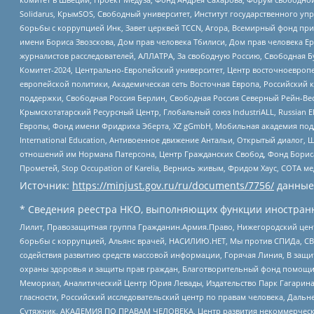
Solidarus, КрымSOS, Свободный университет, Институт государственного у
борьбы с коррупцией Инк, Завет церквей TCCN, Агора, Всемирный фонд при
имени Бориса Звозскова, Дом прав человека Тбилиси, Дом прав человека Ер
журналистов расследователей, АЛЛАТРА, За свободную Россию, Свободная Б
Комитет-2024, Центрально-Европейский университет, Центр восточноевроп
европейской политики, Академическая сеть Восточная Европа, Российский к
поддержки, Свободная Россия Берлин, Свободная Россия Северный Рейн-Вест
Крымскотатарский Ресурсный Центр, Глобальный союз IndustriALL, Russian E
Европы, Фонд имени Фридриха Эберта, XZ gGmbH, Мобильная академия поддержк
International Education, Антивоенное движение Антальи, Открытый диало
отношений им Нормана Патерсона, Центр Гражданских Свобод, Фонд Бориса
Прометей, Stop Occupation of Karelia, Вернись живым, Фридом Хаус, СОТА 
Источник:
https://minjust.gov.ru/ru/documents/7756/
данные
* Сведения реестра НКО, выполняющих функции иностранн
Лилит, Правозащитная группа Гражданин.Армия.Право, Нижегородский цент
борьбы с коррупцией, Альянс врачей, НАСИЛИЮ.НЕТ, Мы против СПИДа, СВЕ
содействия развитию средств массовой информации, Горячая Линия, В защ
охраны здоровья и защиты прав граждан, Благотворительный фонд помощи ос
Мемориал, Аналитический Центр Юрия Левады, Издательство Парк Гагарина
гласности, Российский исследовательский центр по правам человека, Даль
Сутяжник, АКАДЕМИЯ ПО ПРАВАМ ЧЕЛОВЕКА, Центр развития некоммерческих