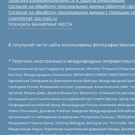
Политика конфиденциальности и защиты информации
Согласие на обработку персональных данных обратной свя
Согласие на обработку персональных данных с помощью се
LiveInternet, top.mail.ru
ПОКАЗАТЬ БАННЕРНЫЕ МЕСТА
В титульной части сайта использованы фотографии Максима
* Перечень иностранных и международных неправительств
Национальный фонд в поддержку демократии, Институт Открытое Общество
Институт Международных Отношений, MEDIA DEVELOPMENT INVESTMENT FUND,
Европейская Платформа за Демократические Выборы, Международный цент
Свободная Россия, Всемирный конгресс украинцев, Атлантический совет, Ч
органов, Фалунь Дафа, Друзья Фалуньгун, Фалуньгун, Коалиция по рассле
Ассоциация школ политических исследований при Совете Европы, Центр ли
Оксфордский российский фонд, Фонд Будущее России, Компания свободы ин
Новое Поколение, Духовное Учебное Заведение Международный Библейский
организаций по наблюдению за выборами, Республика Польша, СВОБОДНЫЙ
Фонд имени Генриха Бёлля, Stichting Bellingcat, Bellingcat Ltd, The Inside
Макдональда-Лорье, Украинская национальная федерация Канады, Декабрис
комитет в Швеции, Проект Медуза, Фонд Андрея Сахарова, Форум свободной 