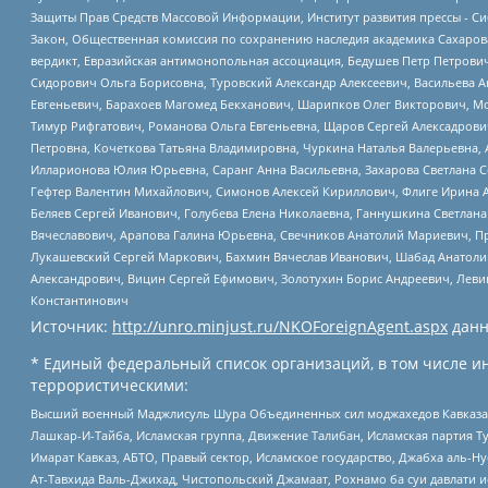
Защиты Прав Средств Массовой Информации, Институт развития прессы - Си
Закон, Общественная комиссия по сохранению наследия академика Сахаров
вердикт, Евразийская антимонопольная ассоциация, Бедушев Петр Петрови
Сидорович Ольга Борисовна, Туровский Александр Алексеевич, Васильева А
Евгеньевич, Барахоев Магомед Бекханович, Шарипков Олег Викторович, М
Тимур Рифгатович, Романова Ольга Евгеньевна, Щаров Сергей Алексадрови
Петровна, Кочеткова Татьяна Владимировна, Чуркина Наталья Валерьевна, 
Илларионова Юлия Юрьевна, Саранг Анна Васильевна, Захарова Светлана 
Гефтер Валентин Михайлович, Симонов Алексей Кириллович, Флиге Ирина 
Беляев Сергей Иванович, Голубева Елена Николаевна, Ганнушкина Светлана
Вячеславович, Арапова Галина Юрьевна, Свечников Анатолий Мариевич, П
Лукашевский Сергей Маркович, Бахмин Вячеслав Иванович, Шабад Анатоли
Александрович, Вицин Сергей Ефимович, Золотухин Борис Андреевич, Леви
Константинович
Источник:
http://unro.minjust.ru/NKOForeignAgent.aspx
данн
* Единый федеральный список организаций, в том числе и
террористическими:
Высший военный Маджлисуль Шура Объединенных сил моджахедов Кавказа, Ко
Лашкар-И-Тайба, Исламская группа, Движение Талибан, Исламская партия Т
Имарат Кавказ, АБТО, Правый сектор, Исламское государство, Джабха аль-
Ат-Тавхида Валь-Джихад, Чистопольский Джамаат, Рохнамо ба суи давлати и