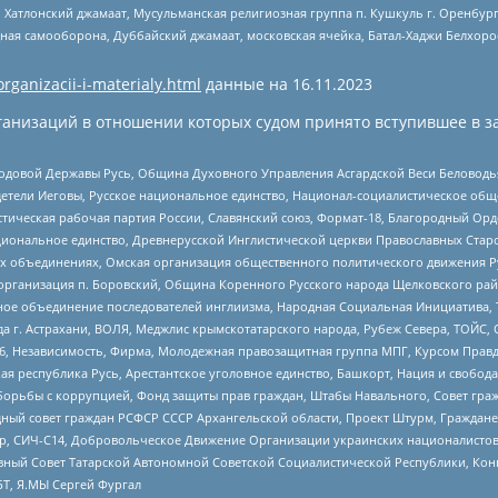
, Хатлонский джамаат, Мусульманская религиозная группа п. Кушкуль г. Оренбу
ная самооборона, Дуббайский джамаат, московская ячейка, Батал-Хаджи Белхор
organizacii-i-materialy.html
данные на
16.11.2023
анизаций в отношении которых судом принято вступившее в з
 Родовой Державы Русь, Община Духовного Управления Асгардской Веси Беловод
детели Иеговы, Русское национальное единство, Национал-социалистическое об
истическая рабочая партия России, Славянский союз, Формат-18, Благородный Ор
ациональное единство, Древнерусской Инглистической церкви Православных Ста
ных объединениях, Омская организация общественного политического движения Р
рганизация п. Боровский, Община Коренного Русского народа Щелковского район
гиозное объединение последователей инглиизма, Народная Социальная Инициатива,
 г. Астрахани, ВОЛЯ, Меджлис крымскотатарского народа, Рубеж Севера, ТОЙС, 
6, Независимость, Фирма, Молодежная правозащитная группа МПГ, Курсом Правд
ая республика Русь, Арестантское уголовное единство, Башкорт, Нация и свобода,
орьбы с коррупцией, Фонд защиты прав граждан, Штабы Навального, Совет гражд
ный совет граждан РСФСР СССР Архангельской области, Проект Штурм, Граждане 
tsApp, СИЧ-С14, Добровольческое Движение Организации украинских националисто
ный Совет Татарской Автономной Советской Социалистической Республики, Кон
БТ, Я.МЫ Сергей Фургал