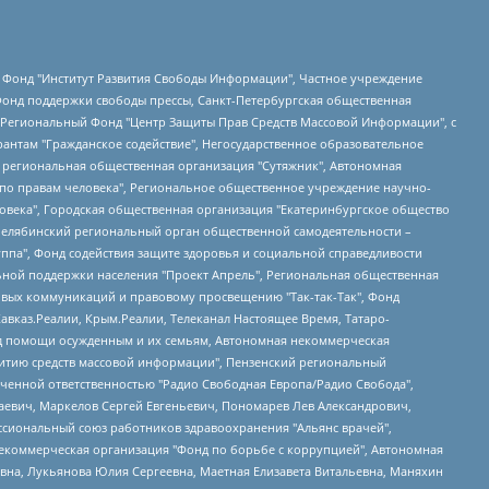
евосточное общественное движение "Маяк", Санкт-Петербургская ЛГБТ-инициативная группа "Выход", Инициативная группа ЛГБТ+ "Реверс", Алексеев Андрей Викторович, Бекбулатова Таисия Львовна, Беляев Иван Михайлович, Владыкина Елена Сергеевна, Гельман Марат Александрович, Никульшина Вероника Юрьевна, Толоконникова Надежда Андреевна, Шендерович Виктор Анатольевич, Общество с ограниченной ответственностью "Данное сообщение", Общество с ограниченной ответственностью Издательский дом "Новая глава", Айнбиндер Александра Александровна, Московский комьюнити-центр для ЛГБТ+инициатив, Благотворительный фонд развития филантропии, Deutsche Welle (Германия, Kurt-Schumacher-Strasse 3, 53113 Bonn), Борзунова Мария Михайловна, Воробьев Виктор Викторович, Голубева Анна Львовна, Константинова Алла Михайловна, Малкова Ирина Владимировна, Мурадов Мурад Абдулгалимович, Осетинская Елизавета Николаевна, Понасенков Евгений Николаевич, Ганапольский Матвей Юрьевич, Киселев Евгений Алексеевич, Борухович Ирина Григорьевна, Дремин Иван Тимофеевич, Дубровский Дмитрий Викторович, Красноярская региональная общественная организация поддержки и развития альтернативных образовательных технологий и межкультурных коммуникаций "ИНТЕРРА", Маяковская Екатерина Алексеевна, Фейгин Марк Захарович, Филимонов Андрей Викторович, Дзугкоева Регина Николаевна, Доброхотов Роман Александрович, Дудь Юрий Александрович, Елкин Сергей Владимирович, Кругликов Кирилл Игоревич, Сабунаева Мария Леонидовна, Семенов Алексей Владимирович, Шаинян Карен Багратович, Шульман Екатерина Михайловна, Асафьев Артур Валерьевич, Вахштайн Виктор Семенович, Венедиктов Алексей Алексеевич, Лушникова Екатерина Евгеньевна, Волков Леонид Михайлович, Невзоров Александр Глебович, Пархоменко Сергей Борисович, Сироткин Ярослав Николаевич, Кара-Мурза Владимир Владимирович, Баранова Наталья Владимировна, Гозман Леонид Яковлевич, Кагарлицкий Борис Юльевич, Климарев Михаил Валерьевич, Милов Владимир Станиславович, Автономная некоммерческая организация Краснодарский центр современного искусства "Типография", Моргенштерн Алишер Тагирович, Соболь Любовь Эдуардовна, Общество с ограниченной ответственностью "ЛИЗА НОРМ", Каспаров Гарри Кимович, Ходорковский Михаил Борисович, Общество с ограниченной ответственностью "Апрельские тезисы", Данилович Ирина Брониславовна, Кашин Олег Владимирович, Петров Николай Владимирович, Пивоваров Алексей Владимирович, Соколов Михаил Владимирович, Цветкова Юлия Владимировна, Чичваркин Евгений Александрович, Комитет против пыток/Команда против пыток, Общество с ограниченной ответственностью "Первый научный", Общество с ограниченной ответственностью "Вертолет и ко", Белоцерковская Вероника Борисовна, Кац Максим Евгеньевич, Лазарева Татьяна Юрьевна, Шаведдинов Руслан Табризович, Яшин Илья Валерьевич, Общество с ограниченной ответственностью "Иноагент ААВ", Алешковский Дмитрий Петрович, Альбац Евгения Марковна, Быков Дмитрий Львович, Галямина Юлия Евгеньевна, Лойко Сергей Леонидович, Мартынов Кирилл Константинович, Медведев Сергей Александрович, Крашенинников Федор Геннадиевич, Гордеева Катерина Вл