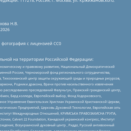
едакции: 117218, Россия, г. Москва, ул. Кржижановского,
хова Н.В.
2026
и фотография с лицензией СС0
льной на территории Российской Федерации:
кономическому и правовому развитию, Национальный Демократический
менной России, Черноморский фонд регионального сотрудничества,
, Тихоокеанский центр защиты окружающей среды и природных ресурсов,
 Хармони, Родники дракона, Врачи против насильственного извлечения
по расследованию преследований Фалуньгун, Пражский гражданский центр,
бмен, Бард колледж, Европейский выбор, Фонд Ходорковского,
ное Управление Евангельских Христиан Украинской Христианской Церкви,
огических Предприятий, Церковь Духовной Технологии, Европейская сеть
ий Институт Международных Отношений, КРИМСЬКА ПРАВОЗАХИСНА ГРУПА,
стонии, Calvert 22 Foundation, Канадский украинский конгресс, Институт
ждение, Всеукраинский духовный центр , Риддл, Русский антивоенный
ародов ПостРоссии, Солидарность с гражданским движением в России –