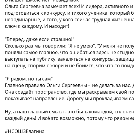
Ольга Сергеевна замечает всех! И лидера, активного и
подготовиться к конкурсу, и тихого ученика, который б
неординарные, и того, у кого сейчас трудная жизненна
ключ к каждому. И находит!
"Вперед, даже если страшно!"
Сколько раз мы говорили: "Я не умею", "У меня не полу
поняли самое главное, что ошибаться здесь не стыдно
выступать на публику, заявляться на конкурсы, защи
на сцену, спорим с жюри и не боимся, что что-то пойдё
"Я рядом, но ты сам"
Главное правило Ольги Сергеевны - не делать за нас. Д
Она создаёт пространство, где мы раскрываем свой по
показывает направление. Дорогу мы прокладываем са
️Ну, а наш главный смысл - это быть командой, сплоч
каждый день! И всё это возможно, потому что рядом е
#НСОШ3Елагина