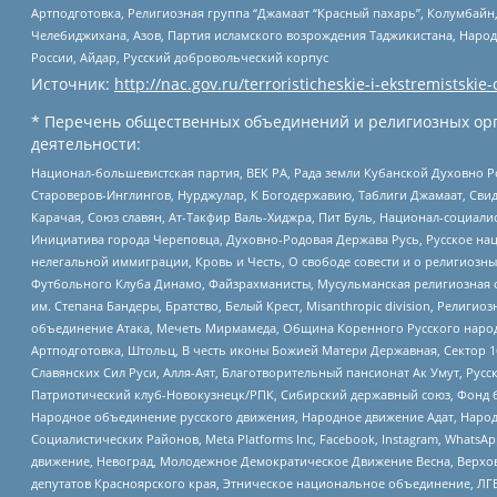
Артподготовка, Религиозная группа “Джамаат “Красный пахарь”, Колумбайн
Челебиджихана, Азов, Партия исламского возрождения Таджикистана, Народ
России, Айдар, Русский добровольческий корпус
Источник:
http://nac.gov.ru/terroristicheskie-i-ekstremistskie-
* Перечень общественных объединений и религиозных орг
деятельности:
Национал-большевистская партия, ВЕК РА, Рада земли Кубанской Духовно
Староверов-Инглингов, Нурджулар, К Богодержавию, Таблиги Джамаат, Сви
Карачая, Союз славян, Ат-Такфир Валь-Хиджра, Пит Буль, Национал-социал
Инициатива города Череповца, Духовно-Родовая Держава Русь, Русское н
нелегальной иммиграции, Кровь и Честь, О свободе совести и о религиоз
Футбольного Клуба Динамо, Файзрахманисты, Мусульманская религиозная о
им. Степана Бандеры, Братство, Белый Крест, Misanthropic division, Рели
объединение Атака, Мечеть Мирмамеда, Община Коренного Русского народа
Артподготовка, Штольц, В честь иконы Божией Матери Державная, Сектор 1
Славянских Сил Руси, Алля-Аят, Благотворительный пансионат Ак Умут, Русск
Патриотический клуб-Новокузнецк/РПК, Сибирский державный союз, Фонд б
Народное объединение русского движения, Народное движение Адат, Народ
Социалистических Районов, Meta Platforms Inc, Facebook, Instagram, Wha
движение, Невоград, Молодежное Демократическое Движение Весна, Верхов
депутатов Красноярского края, Этническое национальное объединение, ЛГ