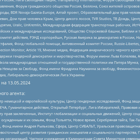
правления, Форум гражданского общества Россия, Беллона, Союз жителей острово
роды, BDR Novaja Gazeta-Europe, Алтай проект, Образовательный дом прав челов
еван, Дом прав человека Крым, Центр дикого лосося, TVR Studios, ТВ Дождь, Це
урятия, Uralic, UnKremlin, Международная федерация транспортных рабочих, Ист
ейских и международных исследований, Общество Сторожевой башни, Библии и тр
омитет действия, РЭНД корпорейшн, Русская Америка за демократию в России, Н
фалия, Фонд глобальной помощи, Антивоенный комитет России, Russie-Libertes, L
lection Monitor, Article 19, Мнение медиа, Федерация анархического черного кр
и гендерной демократии и миротворчества, Форум имени Льва Копелева, American C
г, Школа международных отношений и государственной политики им Питера Мунка
 Немцова за Свободу, Фонд имени Фридриха Науманна за свободу, Феминистско
медиа, Либерально-демократическая Лига Украины
 на
13.05.2024
ого агента:
р немецкой и европейской культуры, Центр гендерных исследований, Фонд защи
ЧА, Гуманитарное действие, Открытый Петербург, Лига Избирателей, Правовая 
иту прав заключенных, Институт глобализации и социальных движений, Центр 
ужденным и их семьям, Фонд Тольятти, Новое время, Серебряная тайга, Так-Так-
, Фонд имени Андрея Рылькова, Сфера, Центр СИБАЛЬТ, Уральская правозащитна
невосточный центр развития гражданских инициатив и социального партнерства, 
 организаций, Частное учреждение в Калининграде Совета Министров северных 