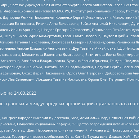
бирь, Частное учреждение в Санкт-Петербурге Совета Министров Северных Стра
а, Информационное агентство МЕМО. РУ, Институт региональной прессы, Инсти
ч, Дзугкоева Регина Николаевна, Кривенко Сергей Владимирович, Милославски
настасия Евгеньевна, Ривина Анна Валерьевна, Бойко Анатолий Николаевич, Дуг
ошель Ирина Ароновна, Шведов Григорий Сергеевич, Пономарев Лев Александро
ч, Цирульников Борис Альбертович, Гасан Ольга Павловна, Паутов Юрий Анато
Акимова Татьяна Николаевна, Золотарева Екатерина Александровна, Рачинский Я
Сергеевна, Аверин Владимир Анатольевич, Щур Татьяна Михайловна, Щур Никола
Анатольевна, Мельникова Валентина Дмитриевна, Вититинова Елена Владимировн
 Алексеевна, Закс Елена Владимировна, Буртина Елена Юрьевна, Гендель Людмил
рохоров Вадим Юрьевич, Шахова Елена Владимировна, Подузов Сергей Васильеви
й Ефимович, Сухих Дарья Николаевна, Орлов Олег Петрович, Добровольская Анн
нсон Лев Семенович, Локшина Татьяна Иосифовна, Орлов Олег Петрович, Поляк
ые на
24.03.2022
ностранных и международных организаций, признанных в соотв
нгресс народов Ичкерии и Дагестана, База, Асбат аль-Ансар, Священная война,
уркестана, Общество социальных реформ, Общество возрождения исламского насл
Нусра ли-Ахль аш-Шам, Народное ополчение имени К. Минина и Д. Пожарского, Ад
сломи, Террористическое сообщество Сеть, Катиба Таухид валь-Джихад, Хайят Тах