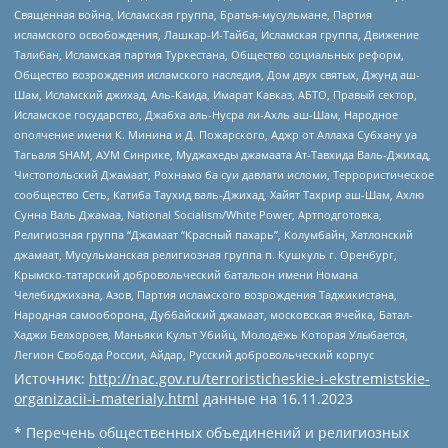
Священная война, Исламская группа, Братья-мусульмане, Партия
исламского освобождения, Лашкар-И-Тайба, Исламская группа, Движение
Талибан, Исламская партия Туркестана, Общество социальных реформ,
Общество возрождения исламского наследия, Дом двух святых, Джунд аш-
Шам, Исламский джихад, Аль-Каида, Имарат Кавказ, АБТО, Правый сектор,
Исламское государство, Джабха аль-Нусра ли-Ахль аш-Шам, Народное
ополчение имени К. Минина и Д. Пожарского, Аджр от Аллаха Субхану уа
Тагьаля SHAM, АУМ Синрике, Муджахеды джамаата Ат-Тавхида Валь-Джихад,
Чистопольский Джамаат, Рохнамо ба суи давлати исломи, Террористическое
сообщество Сеть, Катиба Таухид валь-Джихад, Хайят Тахрир аш-Шам, Ахлю
Сунна Валь Джамаа, National Socialism/White Power, Артподготовка,
Религиозная группа “Джамаат “Красный пахарь”, Колумбайн, Хатлонский
джамаат, Мусульманская религиозная группа п. Кушкуль г. Оренбург,
Крымско-татарский добровольческий батальон имени Номана
Челебиджихана, Азов, Партия исламского возрождения Таджикистана,
Народная самооборона, Дуббайский джамаат, московская ячейка, Батал-
Хаджи Белхороев, Маньяки Культ Убийц, Молодёжь Которая Улыбается,
Легион Свобода России, Айдар, Русский добровольческий корпус
Источник:
http://nac.gov.ru/terroristicheskie-i-ekstremistskie-
organizacii-i-materialy.html
данные на
16.11.2023
* Перечень общественных объединений и религиозных