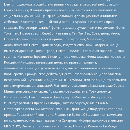
Центр поддержки и содействия развитию средств массовой информации,
Горячая Линия, В защиту прав заключенных, Институт глобализации и
социальных движений, Центр социально-информационных инициатив
Действие, Благотворительный фонд охраны здоровья и защиты прав
граждан, Благотворительный фонд помощи осужденным и их семьям, Фонд
Тольятти, Новое время, Серебряная тайга, Так-Так-Так, Сова, центр Анна,
Проект Апрель, Самарская губерния, Эра здоровья, Мемориал,
Аналитический Центр Юрия Левады, Издательство Парк Гагарина, Фонд
имени Андрея Рылькова, Сфера, Центр СИБАЛЬТ, Уральская правозащитная
группа, Женщины Евразии, Институт прав человека, Фонд защиты гласности,
Российский исследовательский центр по правам человека,
Дальневосточный центр развития гражданских инициатив и социального
партнерства, Гражданское действие, Центр независимых социологических
исследований, Сутяжник, АКАДЕМИЯ ПО ПРАВАМ ЧЕЛОВЕКА, Центр развития
некоммерческих организаций, Частное учреждение в Калининграде Совета
Министров северных стран, Гражданское содействие, Трансперенси
Интернешнл-Р, Центр Защиты Прав Средств Массовой Информации,
Институт развития прессы - Сибирь, Частное учреждение в Санкт-
Петербурге Совета Министров Северных Стран, Фонд поддержки свободы
прессы, Гражданский контроль, Человек и Закон, Общественная комиссия
по сохранению наследия академика Сахарова, Информационное агентство
МЕМО. РУ, Институт региональной прессы, Институт Развития Свободы