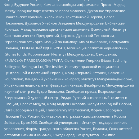
Фонд Будущее России, Компания свободы информации, Проект Медиа,
Международное партнерство за права человека, Духовное Управление
Евангельских Христиан Украинской Христианской Церкви, Новое
Поколение, Духовное Учебное Заведение Международный Библейский
Колледж, Международное христианское движение, Всемирный Институт
Саентологических Предприятий, Церковь Духовной Технологии,
Европейская сеть организаций по наблюдению за выборами, Республика
Польша, СВОБОДНЫЙ ИДЕЛЬ-УРАЛ, Ассоциация развития журналистики,
IStories fonds, Королевский Институт Международных Отношений,
КРИМСЬКА ПРАВОЗАХИСНА ГРУПА, Фонд имени Генриха Бёлля, Stichting
Bellingcat, Bellingcat Ltd, The Insider, Институт правовой инициативы
Центральной и Восточной Европы, Фонд Открытой Эстонии, Calvert 22
Foundation, Канадский украинский конгресс, Институт Макдональда-Лорье,
Украинская национальная федерация Канады, Декабристы, Международный
научный центр им Вудро Вильсона, Свободная пресса, Возрождение,
Всеукраинский духовный центр , Риддл, Русский антивоенный комитет в
Швеции, Проект Медуза, Фонд Андрея Сахарова, Форум свободной России,
Лига Свободных Наций, Transparеncy International, Форум Свободных
Народов ПостРоссии, Солидарность с гражданским движением в России –
Solidarus, КрымSOS, Свободный университет, Институт государственного
управления, Форум гражданского общества Россия, Беллона, Союз жителей
островов Тисима и Хабомаи, Съезд народных депутатов, Гринпис