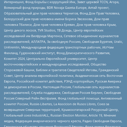
Интернешнл, Фонд борьбы с коррупцией Инк, Завет церквей TCCN, Агора,
Всемирный фонд природы, BDR Novaja Gazeta-Europe, Алтай проект,
Образовательный дом прав человека Чернигов, Фонд Дом Прав Человека,
Белорусский дом прав человека имени Бориса Звозскова, Дом прав
человека Тбилиси, Дом прав человека Ереван, Дом прав человека Крым,
Центр дикого лосося, TVR Studios, ТВ Дождь, Центр европейских
исследований им Вилфрида Мартенса, Сетевое объединение журналистов
расследователей, АЛЛАТРА, За свободную Россию, Свободная Бурятия, Uralic,
UnKremlin, Международная федерация транспортных рабочих, ИстЧам
Финланд, Гудзоновский институт, Фонд Демократического Развития,
Комитет-2024, Центрально-Европейский университет, Центр
восточноевропейских и международных исследований, Общество
Сторожевой башни, Библии и трактатов Свидетелей Иеговы, Гражданский
Совет, Центр анализа европейской политики, Академическая сеть Восточная
Европа, Российский комитет действия, РЭНД корпорейшн, Русская Америка
за демократию в России, Настоящая Россия, Глобальная сеть журналистов-
расследователей, Служба поддержки, Свободная Россия Берлин, Свободная
Россия Северный Рейн-Вестфалия, Фонд глобальной помощи, Антивоенный
комитет России, Russie-Libertes, La Asocicion de Rusos Libres, Союз за
возвращение Северных территорий, Крымскотатарский Ресурсный Центр,
Глобальный союз IndustriALL, Russian Election Monitor, Article 19, Мнение
медиа, Федерация анархического черного креста, Радио Свободная Европа,
Германское общество изучения Восточной Европы, Фонд имени Фридриха