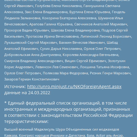
Сергей Иванович, Голубева Елена Николаевна, Ганнушкина Светлана
Алексеевна, Закс Елена Владимировна, Буртина Елена Юрьевна, Гендель
Людмила Залмановна, Кокорина Екатерина Алексеевна, Шуманов Илья
Вячеславович, Арапова Галина Юрьевна, Свечников Анатолий Мариевич,
Прохоров Вадим Юрьевич, Шахова Елена Владимировна, Подузов Сергей
Васильевич, Протасова Ирина Вячеславовна, Литинский Леонид Борисович,
Лукашевский Сергей Маркович, Бахмин Вячеслав Иванович, Шабад
Анатолий Ефимович, Сухих Дарья Николаевна, Орлов Олег Петрович,
Добровольская Анна Дмитриевна, Королева Александра Евгеньевна,
Смирнов Владимир Александрович, Вицин Сергей Ефимович, Золотухин
Борис Андреевич, Левинсон Лев Семенович, Локшина Татьяна Иосифовна,
Орлов Олег Петрович, Полякова Мара Федоровна, Резник Генри Маркович,
Захаров Герман Константинович
Источник:
http://unro.minjust.ru/NKOForeignAgent.aspx
данные на
24.03.2022
* Единый федеральный список организаций, в том числе
иностранных и международных организаций, признанных
в соответствии с законодательством Российской Федерации
террористическими:
Высший военный Маджлисуль Шура Объединенных сил моджахедов
Кавказа, Конгресс народов Ичкерии и Дагестана, База, Асбат аль-Ансар,