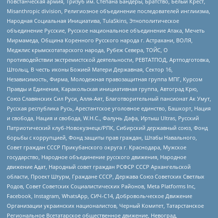
повстанческая армия, Тризуб им. Степана Бандеры, Братство, Белый Крест,
Misanthropic division, Религиозное объединение последователей инглиизма,
Народная Социальная Инициатива, TulaSkins, Этнополитическое
объединение Русские, Русское национальное объединение Атака, Мечеть
Мирмамеда, Община Коренного Русского народа г. Астрахани, ВОЛЯ,
Меджлис крымскотатарского народа, Рубеж Севера, ТОЙС, О
противодействии экстремистской деятельности, РЕВТАТПОД, Артподготовка,
Штольц, В честь иконы Божией Матери Державная, Сектор 16,
Независимость, Фирма, Молодежная правозащитная группа МПГ, Курсом
Правды и Единения, Каракольская инициативная группа, Автоград Крю,
Союз Славянских Сил Руси, Алля-Аят, Благотворительный пансионат Ак Умут,
Русская республика Русь, Арестантское уголовное единство, Башкорт, Нация
и свобода, Нация и свобода, W.H.С., Фалунь Дафа, Иртыш Ultras, Русский
Патриотический клуб-Новокузнецк/РПК, Сибирский державный союз, Фонд
борьбы с коррупцией, Фонд защиты прав граждан, Штабы Навального,
Совет граждан СССР Прикубанского округа г. Краснодара, Мужское
государство, Народное объединение русского движения, Народное
движение Адат, Народный совет граждан РСФСР СССР Архангельской
области, Проект Штурм, Граждане СССР, Держава Союз Советских Светлых
Родов, Совет Советских Социалистических Районов, Meta Platforms Inc,
Facebook, Instagram, WhatsApp, СИЧ-С14, Добровольческое Движение
Организации украинских националистов, Черный Комитет, Татарстанское
Региональное Всетатарское общественное движение, Невоград,