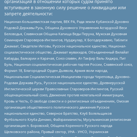
организаций в отношении которых судом принято
вступившее в законную силу решение о ликвидации или
запрете деятельности:
Национал-большевистская партия, ВЕК РА, Рада земли Кубанской Духовно
Родовой Державы Русь, Община Духовного Управления Асгардской Веси
Беловодья, Славянская Община Капища Веды Перуна, Мужская Духовная
Семинария Староверов-Инглингов, Нурджулар, К Богодержавию, Таблиги
Джамаат, Свидетели Иеговы, Русское национальное единство, Национал-
социалистическое общество, Джамаат мувахидов, Объединенный Вилайат
Кабарды, Балкарии и Карачая, Союз славян, Ат-Такфир Валь-Хиджра, Пит
Буль, Национал-социалистическая рабочая партия России, Славянский союз,
Формат-18, Благородный Орден Дьявола, Армия воли народа,
Национальная Социалистическая Инициатива города Череповца, Духовно-
Родовая Держава Русь, Русское национальное единство, Древнерусской
Инглистической церкви Православных Староверов-Инглингов, Русский
общенациональный союз, Движение против нелегальной иммиграции,
Кровь и Честь, О свободе совести и о религиозных объединениях, Омская
организация общественного политического движения Русское
национальное единство, Северное Братство, Клуб Болельщиков
Футбольного Клуба Динамо, Файзрахманисты, Мусульманская религиозная
организация п. Боровский, Община Коренного Русского народа
Щелковского района, Правый сектор, УНА - УНСО, Украинская