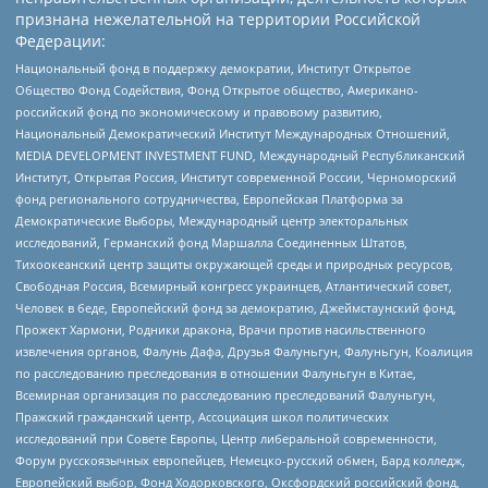
признана нежелательной на территории Российской
Федерации:
Национальный фонд в поддержку демократии, Институт Открытое
Общество Фонд Содействия, Фонд Открытое общество, Американо-
российский фонд по экономическому и правовому развитию,
Национальный Демократический Институт Международных Отношений,
MEDIA DEVELOPMENT INVESTMENT FUND, Международный Республиканский
Институт, Открытая Россия, Институт современной России, Черноморский
фонд регионального сотрудничества, Европейская Платформа за
Демократические Выборы, Международный центр электоральных
исследований, Германский фонд Маршалла Соединенных Штатов,
Тихоокеанский центр защиты окружающей среды и природных ресурсов,
Свободная Россия, Всемирный конгресс украинцев, Атлантический совет,
Человек в беде, Европейский фонд за демократию, Джеймстаунский фонд,
Прожект Хармони, Родники дракона, Врачи против насильственного
извлечения органов, Фалунь Дафа, Друзья Фалуньгун, Фалуньгун, Коалиция
по расследованию преследования в отношении Фалуньгун в Китае,
Всемирная организация по расследованию преследований Фалуньгун,
Пражский гражданский центр, Ассоциация школ политических
исследований при Совете Европы, Центр либеральной современности,
Форум русскоязычных европейцев, Немецко-русский обмен, Бард колледж,
Европейский выбор, Фонд Ходорковского, Оксфордский российский фонд,