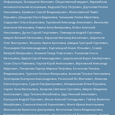
Информации, Экозащита!-Женсовет, Общественный вердикт, Евразийская
антимонопольная ассоциация, Бедушев Петр Петрович, Дзугкоева Регина
Николаевна, Кривенко Сергей Владимирович, Милославский Павел
Юрьевич, Шнырова Ольга Вадимовна, Чанышева Лилия Айратовна,
Сидорович Ольга Борисовна, Туровский Александр Алексеевич, Васильева
Анастасия Евгеньевна, Ривина Анна Валерьевна, Бойко Анатолий
Николаевич, Дугин Сергей Георгиевич, Пивоваров Андрей Сергеевич,
Аверин Виталий Евгеньевич, Барахоев Магомед Бекханович, Шарипков
Олег Викторович, Мошель Ирина Ароновна, Шведов Григорий Сергеевич,
Пономарев Лев Александрович, Каргалицкий Борис Юльевич, Созаев
Валерий Валерьевич, Исламов Тимур Рифгатович, Романова Ольга
Евгеньевна, Щаров Сергей Алексадрович, Цирульников Борис Альбертович,
Гасан Ольга Павловна, Паутов Юрий Анатольевич, Верховский Александр
Маркович, Пислакова-Паркер Марина Петровна, Кочеткова Татьяна
Владимировна, Чуркина Наталья Валерьевна, Акимова Татьяна Николаевна,
Золотарева Екатерина Александровна, Рачинский Ян Збигневич, Жемкова
Елена Борисовна, Гудков Лев Дмитриевич, Илларионова Юлия Юрьевна,
Саранг Анна Васильевна, Захарова Светлана Сергеевна, Аверин Владимир
Анатольевич, Щур Татьяна Михайловна, Щур Николай Алексеевич,
Блинушов Андрей Юрьевич, Мосин Алексей Геннадьевич, Гефтер Валентин
Михайлович, Симонов Алексей Кириллович, Флиге Ирина Анатольевна,
Мельникова Валентина Дмитриевна, Вититинова Елена Владимировна,
Баженова Светлана Куприяновна, Максимов Сергей Владимирович, Беляев