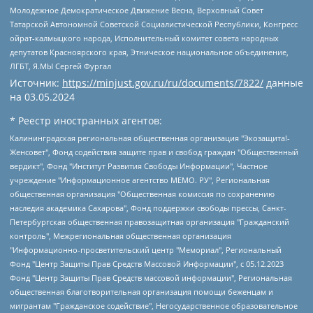
Молодежное Демократическое Движение Весна, Верховный Совет
Татарской Автономной Советской Социалистической Республики, Конгресс
ойрат-калмыцкого народа, Исполнительный комитет совета народных
депутатов Красноярского края, Этническое национальное объединение,
ЛГБТ, Я.МЫ Сергей Фургал
Источник:
https://minjust.gov.ru/ru/documents/7822/
данные
на
03.05.2024
* Реестр иностранных агентов:
Калининградская региональная общественная организация "Экозащита!-Женсовет", Фонд содействия защите прав и свобод граждан "Общественный вердикт", Фонд "Институт Развития Свободы Информации", Частное учреждение "Информационное агентство МЕМО. РУ", Региональная общественная организация "Общественная комиссия по сохранению наследия академика Сахарова", Фонд поддержки свободы прессы, Санкт-Петербургская общественная правозащитная организация "Гражданский контроль", Межрегиональная общественная организация "Информационно-просветительский центр "Мемориал", Региональный Фонд "Центр Защиты Прав Средств Массовой Информации", с 05.12.2023 Фонд "Центр Защиты Прав Средств массовой информации", Региональная общественная благотворительная организация помощи беженцам и мигрантам "Гражданское содействие", Негосударственное образовательное учреждение дополнительного профессионального образования (повышение квалификации) специалистов "АКАДЕМИЯ ПО ПРАВАМ ЧЕЛОВЕКА", Свердловская региональная общественная организация "Сутяжник", Автономная некоммерческая организация "Центр независимых социологических исследований", Союз общественных объединений "Российский исследовательский центр по правам человека", Региональное общественное учреждение научно-информационный центр "МЕМОРИАЛ", Некоммерческая организация "Фонд защиты гласности", Автономная некоммерческая организация "Институт прав человека", Городская общественная организация "Екатеринбургское общество "МЕМОРИАЛ", Городская общественная организация "Рязанское историко-просветительское и правозащитное общество "Мемориал" (Рязанский Мемориал), Челябинский региональный орган общественной самодеятельности – женское общественное объединение "Женщины Евразии", Челябинский региональный орган общественной самодеятельности "Уральская правозащитная группа", Фонд содействия защите здоровья и социальной справедливости имени Андрея Рылькова, Автономная Некоммерческая Организация "Аналитический Центр Юрия Левады", Автономная некоммерческая организация социальной поддержки населения "Проект Апрель", Региональная общественная организация помощи женщинам и детям, находящимся в кризисной ситуации "Информационно-методический центр "Анна", Фонд содействия развитию массовых коммуникаций и правовому просвещению "Так-так-Так", Фонд содействия устойчивому развитию "Серебряная тайга", Свердловский региональный общественный фонд социальных проектов "Новое время", "Idel.Реалии", Кавказ.Реалии, Крым.Реалии, Телеканал Настоящее Время, Татаро-башкирская служба Радио Свобода (Azatliq Radiosi), Радио Свободная Европа/Радио Свобода (PCE/PC), "Сибирь.Реалии", "Фактограф", Благотворительный фонд помощи осужденным и их семьям, Автономная некоммерческая организация "Институт глобализации и социальных движений", Фонд "В защиту прав заключенных", Частное учреждение "Центр поддержки и содействия развитию средств массовой информации", Пензенский региональный общественный благотворительный фонд "Гражданский союз", "Север.Реалии", Некоммерческая организация Фонд "Правовая инициатива", Общество с ограниченной ответственностью "Радио Свободная Европа/Радио Свобода", Чешское информационное агентство "MEDIUM-ORIENT", Красноярская региональная общественная организация "Мы против СПИДа", Камалягин Денис Николаевич, Маркелов Сергей Евгеньевич, Пономарев Лев Александрович, Савицкая Людмила Алексеевна, Автономная некоммерческая организация "Центр по работе с проблемой насилия "НАСИЛИЮ.НЕТ", Межрегиональный профессиональный союз работников здравоохранения "Альянс врачей", Юридическое лицо, зарегистрированное в Латвийской Республике, SIA "Medusa Project" (регистрационный номер 40103797863, дата регистрации 10.06.2014), Некоммерческая организация "Фонд по борьбе с коррупцией", Автономная некоммерческая организация "Институт права и публичной политики", Баданин Роман Сергеевич, Гликин Максим Александрович, Железнова Мария Михайловна, Лукьянова Юлия Сергеевна, Маетная Елизавета Витальевна, Маняхин Петр Борисович, Чуракова Ольга Владимировна, Ярош Юлия Петровна, Юридическое лицо "The Insider SIA", зарегистрированное в Риге, Латвийская Республика (дата регистрации 26.06.2015), являющееся администратором доменного имени интернет-издания "The Insider SIA", https://theins.ru, Постернак Алексей Евгеньевич, Рубин Михаил Аркадьевич, Анин Роман Александрович, Юридическое лицо Istories fonds, зарегистрированное в Латвийской Республике (регистрационный номер 50008295751, дата регистрации 24.02.2020), Великовский Дмитрий Александрович, Долинина Ирина Николаевна, Мароховская Алеся Алексеевна, Шлейнов Роман Юрьевич, Шмагун Олеся Валентиновна, Общество с ограниченной ответственностью "Альтаир 2021", Общество с ограниченной ответственностью "Вега 2021", Общество с ограниченной ответственностью "Главный редактор 2021", Общество с ограниченной ответственностью "Ромашки монолит", Важенков Артем Валерьевич, Ивановская областная общественная организация "Центр гендерных исследований", Гурман Юрий Альбертович, Медиапроект "ОВД-Инфо", Егоров Владимир Владимирович, Жилинский Владимир Александрович, Общество с ограниченной ответственностью "ЗП", Иванова София Юрьевна, Карезина Инна Павловна, Кильтау Екатерина Викторовна, Петров Алексей Викторович, Пискунов Сергей Евгеньевич, Смирнов Сергей Сергеевич, Тихонов Михаил Сергеевич, Общество с ограниченной ответственностью "ЖУРНАЛИСТ-ИНОСТРАННЫЙ АГЕНТ", Арапова Галина Юрьевна, Вольтская Татьяна Анатольевна, Американская компания "Mason G.E.S. Anonymous Foundation" (США), являющаяся владельцем интернет-издания https://mnews.world/, Компания "Stichting Bellingcat", зарегистрированная в Нидерландах (дата регистрации 11.07.2018), Захаров Андрей Вячеславович, Клепиковская Екатерина Дмитриевна, Общество с ограниченной ответственностью "МЕМО", Перл Роман Александрович, Симонов Евгений Алексеевич, Соловьева Елена Анатольевна, Сотников Даниил Владимирович, Сурначева Елизавета Дмитриевна, Автономная некоммерческая организация по защите прав человека и информированию населения "Якутия – Наше Мнение", Общество с ограниченной ответственностью "Москоу диджитал медиа", с 26.01.2023 Общество с ограниченной ответственностью "Чайка Белые сады", Ветошкина Валерия Валерьевна, Заговора Максим Александрович, Межрегиональное общественное движение "Российская ЛГБТ - сеть", Оленичев Максим Владимирович, Павлов Иван Юрьевич, Скворцова Елена Сергеевна, Общество с ограниченной ответственностью "Как бы инагент", Кочетков Игорь Викторович, Общество с ограниченной ответственностью "Честные выборы", Еланчик Олег Александрович, Общество с ограниченной ответственностью "Нобелевский призыв", Гималова Регина Эмилевна, Григорьев Андрей Валерьевич, Григорьева Алина Александровна, Ассоциация по содействию защите прав призывников, альтернативнослужащих и военнослужащих "Правозащитная группа "Гражданин.Армия.Право", Хисамова Регина Фаритовна, Автономная некоммерческая организация по реализации социально-правовых программ "Лилит", Дальневосточное общественное движение "Маяк", Санкт-Петербургская ЛГБТ-инициативная группа "Выход", Инициативная группа ЛГБТ+ "Реверс", Алексеев Андрей Викторович, Бекбулатова Таисия Львовна, Беляев Иван Михайлович, Владыкина Елена Сергеевна, Гельман Марат Александрович, Никульшина Вероника Юрьевна, Толоконникова Надежда Андреевна, Шендерович Виктор Анатольевич, Общество с ограниченной ответственностью "Данное сообщение", Общество с ограниченной ответственностью Издательский дом "Новая глава", Айнбиндер Александра Александровна, Московский комьюнити-центр для ЛГБТ+инициатив, Благотворительный фонд развития филантропии, Deutsche Welle (Германия, Kurt-Schumacher-Strasse 3, 53113 Bonn), Борзунова Мария Михайловна, Воробьев Виктор Викторович, Голубева Анна Львовна, Константинова Алла Михайловна, Малкова Ирина Владимировна, Мурадов Мурад Абдулгалимович, Осетинская Елизавета Николаевна, Понасенков Евгений Николаевич, Ганапольский Матвей Юрьевич, Киселев Евгений Алексеевич, Борухович Ирина Григорьевна, Дремин Иван Тимофеевич, Дубровский Дмитрий Викторович, Красноярская региональная общественная организация поддержки и развития альтернативных образовательных технологий и межкультурных коммуникаций "ИНТЕРРА", Маяковская Екатерина Алексеевна, Фейгин Марк Захарович, Филимонов Андрей Викторович, Дзугкоева Регина Николаевна, Доброхотов Роман Александрович, Дудь Юрий Александрович, Елкин Сергей Владимирович, Кругликов Кирилл Игоревич, Сабунаева Мария Леонидовна, Семенов Алексей Владимирович, Шаинян Карен Багратович, Шульман Екатерина Михайловна, Асафьев Артур Валерьевич, Вахштайн Виктор Семенович, Венедиктов Алексей Алексеевич, Лушникова Екатерина Евгеньевна, Волков Леонид Михайлович, Невзоров Александр Глебович, Пархоменко Сергей Борисович, Сироткин Ярослав Николаевич, Кара-Мурза Владимир Владимирович, Баранова Наталья Владимировна, Гозман Леонид Яковлевич, Кагарлицкий Борис Юльевич, Климарев Михаил Валерьевич, Милов Владимир Станиславович, Автономная некоммерческая организация Краснодарский центр современного искусства "Типография", Моргенштерн Алишер Тагирович, Соболь Любовь Эдуардовна, Общество с ограниченной ответственностью "ЛИЗА НОРМ", Каспаров Гарри Кимович, Ходорковский Михаил Борисович, Общество с ограниченной ответственностью "Апрельские тезисы", Данилович Ирина Брониславовна, Кашин Олег Владимирович, Петров Николай Владимирович, Пивоваров Алексей Владимирович, Соколов Михаил Владимирович, Цветкова Юлия Владимировна, Чичваркин Евгений Александрович, Комитет против пыток/Команда против пыток, Общество с ограниченной ответственностью "Первый научный", Общество с ограниченной ответственностью "Вертолет и ко", Белоцерковская Вероника Борисовна, Кац Максим Евгеньевич, Лазарева Татьяна Юрьевна, Шаведдинов Руслан Табризович, Яшин Илья Валерьевич, Общество с ограниченной ответственностью "Иноагент ААВ", Алешковский Дмитрий Петрович, Альбац Евгения Марковна, Быков Дмитрий Львович, Галямина Юлия Евгеньевна, Лойко Сергей Леонидович, Мартынов Кирилл Константинович, Медведев Сергей Александрович, Крашенинников Федор Геннадиевич, Гордеева Катерина Вл