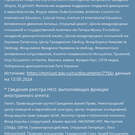
Эберта, XZ gGmbH, Мобильная академия поддержки гендерной демократии
и миротворчества, Форум имени Льва Копелева, American Councils for
International Education, Cultural Vistas, Institute of International Education,
Антивоенное движение Антальи, Открытый диалог, Школа международных
отношений и государственной политики им Питера Мунка, Российско-
канадский демократический альянс, Школа международных отношений им
Нормана Патерсона, Центр Гражданских Свобод, Фонд Бориса Немцова за
Свободу, Фонд имени Фридриха Науманна за свободу, Феминистское
антивоенное сопротивление, Комитет независимости Ингушетии, Прометей,
Stop Occupation of Karelia, Вернись живым, Фридом Хаус, СОТА медиа,
Либерально-демократическая Лига Украины
Источник:
https://minjust.gov.ru/ru/documents/7756/
данные
на
13.05.2024
* Сведения реестра НКО, выполняющих функции
иностранного агента:
Лилит, Правозащитная группа Гражданин.Армия.Право, Нижегородский
центр немецкой и европейской культуры, Центр гендерных исследований,
Фонд защиты прав граждан Штаб, Институт права и публичной политики,
Фонд борьбы с коррупцией, Альянс врачей, НАСИЛИЮ.НЕТ, Мы против
СПИДа, СВЕЧА, Гуманитарное действие, Открытый Петербург, Лига
Избирателей, Правовая инициатива, Гражданский Союз, Хасдей Ерушалаим,