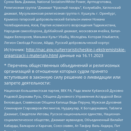
Сунна Валь Джамаа, National Socialism/White Power, Артподготовка,
Религиозная группа “Джамаат “Красный пахарь”, Колумбайн, Хатлонский
джамаат, Мусульманская религиозная группа п. Кушкуль г. Оренбург,
Крымско-татарский добровольческий батальон имени Номана
Челебиджихана, Азов, Партия исламского возрождения Таджикистана,
Народная самооборона, Дуббайский джамаат, московская ячейка, Батал-
Хаджи Белхороев, Маньяки Культ Убийц, Молодёжь Которая Улыбается,
Легион Свобода России, Айдар, Русский добровольческий корпус
Источник:
http://nac.gov.ru/terroristicheskie-i-ekstremistskie-
organizacii-i-materialy.html
данные на
16.11.2023
* Перечень общественных объединений и религиозных
организаций в отношении которых судом принято
вступившее в законную силу решение о ликвидации или
запрете деятельности:
Национал-большевистская партия, ВЕК РА, Рада земли Кубанской Духовно
Родовой Державы Русь, Община Духовного Управления Асгардской Веси
Беловодья, Славянская Община Капища Веды Перуна, Мужская Духовная
Семинария Староверов-Инглингов, Нурджулар, К Богодержавию, Таблиги
Джамаат, Свидетели Иеговы, Русское национальное единство, Национал-
социалистическое общество, Джамаат мувахидов, Объединенный Вилайат
Кабарды, Балкарии и Карачая, Союз славян, Ат-Такфир Валь-Хиджра, Пит