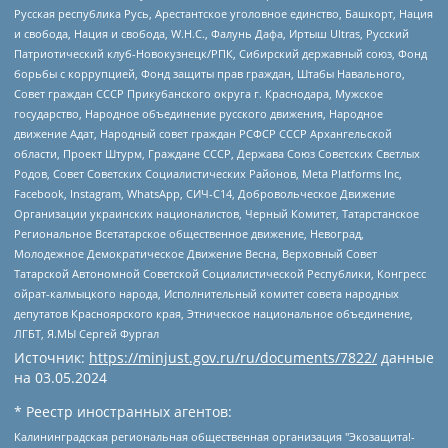
Русская республика Русь, Арестантское уголовное единство, Башкорт, Нация
и свобода, Нация и свобода, W.H.С., Фалунь Дафа, Иртыш Ultras, Русский
Патриотический клуб-Новокузнецк/РПК, Сибирский державный союз, Фонд
борьбы с коррупцией, Фонд защиты прав граждан, Штабы Навального,
Совет граждан СССР Прикубанского округа г. Краснодара, Мужское
государство, Народное объединение русского движения, Народное
движение Адат, Народный совет граждан РСФСР СССР Архангельской
области, Проект Штурм, Граждане СССР, Держава Союз Советских Светлых
Родов, Совет Советских Социалистических Районов, Meta Platforms Inc,
Facebook, Instagram, WhatsApp, СИЧ-С14, Добровольческое Движение
Организации украинских националистов, Черный Комитет, Татарстанское
Региональное Всетатарское общественное движение, Невоград,
Молодежное Демократическое Движение Весна, Верховный Совет
Татарской Автономной Советской Социалистической Республики, Конгресс
ойрат-калмыцкого народа, Исполнительный комитет совета народных
депутатов Красноярского края, Этническое национальное объединение,
ЛГБТ, Я.МЫ Сергей Фургал
Источник:
https://minjust.gov.ru/ru/documents/7822/
данные
на
03.05.2024
* Реестр иностранных агентов:
Калининградская региональная общественная организация "Экозащита!-Женсовет", Фонд содействия защите прав и свобод граждан "Общественный вердикт", Фонд "Институт Развития Свободы Информации", Частное учреждение "Информационное агентство МЕМО. РУ", Региональная общественная организация "Общественная комиссия по сохранению наследия академика Сахарова", Фонд поддержки свободы прессы, Санкт-Петербургская общественная правозащитная организация "Гражданский контроль", Межрегиональная общественная организация "Информационно-просветительский центр "Мемориал", Региональный Фонд "Центр Защиты Прав Средств Массовой Информации", с 05.12.2023 Фонд "Центр Защиты Прав Средств массовой информации", Региональная общественная благотворительная организация помощи беженцам и мигрантам "Гражданское содействие", Негосударственное образовательное учреждение дополнительного профессионального образования (повышение квалификации) специалистов "АКАДЕМИЯ ПО ПРАВАМ ЧЕЛОВЕКА", Свердловская региональная общественная организация "Сутяжник", Автономная некоммерческая организация "Центр независимых социологических исследований", Союз общественных объединений "Российский исследовательский центр по правам человека", Региональное общественное учреждение научно-информационный центр "МЕМОРИАЛ", Некоммерческая организация "Фонд защиты гласности", Автономная некоммерческая организация "Институт прав человека", Городская общественная организация "Екатеринбургское общество "МЕМОРИАЛ", Городская общественная организация "Рязанское историко-просветительское и правозащитное общество "Мемориал" (Рязанский Мемориал), Челябинский региональный орган общественной самодеятельности – женское общественное объединение "Женщины Евразии", Челябинский региональный орган общественной самодеятельности "Уральская правозащитная группа", Фонд содействия защите здоровья и социальной справедливости имени Андрея Рылькова, Автономная Некоммерческая Организация "Аналитический Центр Юрия Левады", Автономная некоммерческая организация социальной поддержки населения "Проект Апрель", Региональная общественная организация помощи женщинам и детям, находящимся в кризисной ситуации "Информационно-методический центр "Анна", Фонд содействия развитию массовых коммуникаций и правовому просвещению "Так-так-Так", Фонд содействия устойчивому развитию "Серебряная тайга", Свердловский региональный общественный фонд социальных проектов "Новое время", "Idel.Реалии", Кавказ.Реалии, Крым.Реалии, Телеканал Настоящее Время, Татаро-башкирская служба Радио Свобода (Azatliq Radiosi), Радио Свободная Европа/Радио Свобода (PCE/PC), "Сибирь.Реалии", "Фактограф", Благотворительный фонд помощи осужденным и их семьям, Автономная некоммерческая организация "Институт глобализации и социальных движений", Фонд "В защиту прав заключенных", Частное учреждение "Центр поддержки и содействия развитию средств массовой информации", Пензенский региональный общественный благотворительный фонд "Гражданский союз", "Север.Реалии", Некоммерческая организация Фонд "Правовая инициатива", Общество с ограниченной ответственностью "Радио Свободная Европа/Радио Свобода", Чешское информационное агентство "MEDIUM-ORIENT", Красноярская региональная общественная организация "Мы против СПИДа", Камалягин Денис Николаевич, Маркелов Сергей Евгеньевич, Пономарев Лев Александрович, Савицкая Людмила Алексеевна, Автономная некоммерческая организация "Центр по работе с проблемой насилия "НАСИЛИЮ.НЕТ", Межрегиональный профессиональный союз работников здравоохранения "Альянс врачей", Юридическое лицо, зарегистрированное в Латвийской Республике, SIA "Medusa Project" (регистрационный номер 40103797863, дата регистрации 10.06.2014), Некоммерческая организация "Фонд по борьбе с коррупцией", Автономная некоммерческая организация "Институт права и публичной политики", Баданин Роман Сергеевич, Гликин Максим Александрович, Железнова Мария Михайловна, Лукьянова Юлия Сергеевна, Маетная Елизавета Витальевна, Маняхин Петр Борисович, Чуракова Ольга Владимировна, Ярош Юлия Петровна, Юридическое лицо "The Insider SIA", зарегистрированное в Риге, Латвийская Республика (дата регистрации 26.06.2015), являющееся администратором доменного имени интернет-издания "The Insider SIA", https://theins.ru, Постернак Алексей Евгеньевич, Рубин Михаил Аркадьевич, Анин Роман Александрович, Юридическое лицо Istories fonds, зарегистрированное в Латвийской Республике (регистрационный номер 50008295751, дата регистрации 24.02.2020), Великовский Дмитрий Александрович, Долинина Ирина Николаевна, Мароховская Алеся Алексеевна, Шлейнов Роман Юрьевич, Шмагун Олеся Валентиновна, Общество с ограниченной ответственностью "Альтаир 2021", Общество с ограниченной ответственностью "Вега 2021", Общество с ограниченной ответственностью "Главный редактор 2021", Общество с ограниченной ответственностью "Ромашки монолит", Важенков Артем Валерьевич, Ивановская областная общественная организация "Центр гендерных исследований", Гурман Юрий Альбертович, Медиапроект "ОВД-Инфо", Егоров Владимир Владимирович, Жилинский Владимир Александрович, Общество с ограниченной ответственностью "ЗП", Иванова София Юрьевна, Карезина Инна Павловна, Кильтау Екатерина Викторовна, Петров Алексей Викторович, Пискунов Сергей Евгеньевич, Смирнов Сергей Сергеевич, Тихонов Михаил Сергеевич, Общество с ограниченной ответственностью "ЖУРНАЛИСТ-ИНОСТРАННЫЙ АГЕНТ", Арапова Галина Юрьевна, Вольтская Татьяна Анатольевна, Американская компания "Mason G.E.S. Anonymous Foundation" (США), являющаяся владельцем интернет-издания https://mnews.world/, Компания "Stichting Bellingcat", зарегистрированная в Нидерландах (дата регистрации 11.07.2018), Захаров Андрей Вячеславович, Клепиковская Екатерина Дмитриевна, Общество с ограниченной ответственностью "МЕМО", Перл Роман Александрович, Симонов Евгений Алексеевич, Соловьева Елена Анатольевна, Сотников Даниил Владимирович, Сурначева Елизавета Дмитриевна, Автономная некоммерческая организация по защите прав человека и информированию населения "Якутия – Наше Мнение", Общество с ограниченной ответственностью "Москоу диджитал медиа", с 26.01.2023 Общество с ограниченной ответственностью "Чайка Белые сады", Ветошкина Валерия Валерьевна, Заговора Максим Александрович, Межрегиональное общественное движение "Российская ЛГБТ - сеть", Оленичев Максим Владимирович, Павлов Иван Юрьевич, Скворцова Елена Сергеевна, Общество с ограниченной ответственностью "Как бы инагент", Кочетков Игорь Викторович, Общество с ограниченной ответственностью "Честные выборы", Еланчик Олег Александрович, Общество с ограниченной ответственностью "Нобелевский призыв", Гималова Регина Эмилевна, Григорьев Андрей Валерьевич, Григорьева Алина Александровна, Ассоциация по содействию защите прав призывников, альтернативнослужащих и военнослужащих "Правозащитная группа "Гражданин.Армия.Право", Хисамова Регина Фаритовна, Автономная некоммерческая организация по реализации социально-правовых программ "Лилит", Дальневосточное общественное движение "Маяк", Санкт-Петербургская ЛГБТ-инициативная группа "Выход", Инициативная группа ЛГБТ+ "Реверс", Алексеев Андрей Викторович, Бекбулатова Таисия Львовна, Беляев Иван Михайлович, Владыкина Елена Сергеевна, Гельман Марат Александрович, Никульшина Вероника Юрьевна, Толоконникова Надежда Андреевна, Шендерович Виктор Анатольевич, Общество с ограниченной ответственностью "Данное сообщение", Общество с ограниченной ответственностью Издательский дом "Новая глава", Айнбиндер Александра Александровна, Московский комьюнити-центр для ЛГБТ+инициатив, Благотворительный фонд развития филантропии, Deutsche Welle (Германия, Kurt-Schumacher-Strasse 3, 53113 Bonn), Борзунова Мария Михайловна, Воробьев Виктор Викторович, Голубева Анна Львовна, Константинова Алла Михайловна, Малкова Ирина Владимировна, Мурадов Мурад Абдулгалимович, Осетинская Елизавета Николаевна, Понасенков Евгений Николаевич, Ганапольский Матвей Юрьевич, Киселев Евгений Алексеевич, Борухович Ирина Григорьевна, Дремин Иван Тимофеевич, Дубровский Дмитрий Викторович, Красноярская региональная общественная организация поддержки и развития альтернативных образовательных технологий и межкультурных коммуникаций "ИНТЕРРА", Маяковская Екатерина Алексеевна, Фейгин Марк Захарович, Филимонов Андрей Викторович, Дзугкоева Регина Николаевна, Доброхотов Роман Александрович, Дудь Юрий Александрович, Елкин Сергей Владимирович, Кругликов Кирилл Игоревич, Сабунаева Мария Леонидовна, Семенов Алексей Владимирович, Шаинян Карен Багратович, Шульман Екатерина Михайловна, Асафьев Артур Валерьевич, Вахштайн Виктор Семенович, Венедиктов Алексей Алексеевич, Лушникова Екатерина Евгеньевна, Волков Леонид Михайлович, Невзоров Александр Глебович, Пархоменко Сергей Борисович, Сироткин Ярослав Николаевич, Кара-Мурза Владимир Владимирович, Баранова Наталья Владимировна, Гозман Леонид Яковлевич, Кагарлицкий Борис Юльевич, Климарев Михаил Валерьевич, Милов Владимир Станиславович, Автономная некоммерческая организация Краснодарский центр современного искусства "Типография", Моргенштерн Алишер Тагирович, Соболь Любовь Эдуардовна, Общество с ограниченной ответственностью "ЛИЗА НОРМ", Каспаров Гарри Кимович, Ходорковский Михаил Борисович, Общество с ограниченной ответственностью "Апрельские тезисы", Данилович Ирина Брониславовна, Кашин Олег Владимирович, Петров Николай Владимирович, Пивоваров Алексей Владимирович, Соколов Михаил Владимирович, Цветкова Юлия Владимировна, Чичваркин Евгений Александрович, Комитет против пыток/Команда против пыток, Общество с ограниченной ответственностью "Первый научный", Общество с ограниченной ответственностью "Вертолет и ко", Белоцерковская Вероника Борисовна, Кац Максим Евгеньевич, Лазарева Татьяна Юрьевна, Шаведдинов Руслан Табризович, Яшин Илья Валерьевич, Общество с ограниченной ответственностью "Иноагент ААВ", Алешковский Дмитрий Петрович, Альбац Евгения Марковна, Быков Дмитрий Львович, Галямина Юлия Евгеньевна, Лойко Сергей Леонидович, Мартынов Кирилл Константинович, Медведев Сергей Александрович, Крашенинников Федор Геннадиевич, Гордеева Катерина Вл