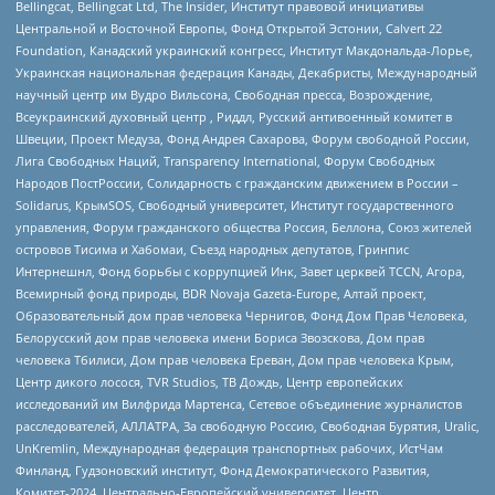
Bellingcat, Bellingcat Ltd, The Insider, Институт правовой инициативы
Центральной и Восточной Европы, Фонд Открытой Эстонии, Calvert 22
Foundation, Канадский украинский конгресс, Институт Макдональда-Лорье,
Украинская национальная федерация Канады, Декабристы, Международный
научный центр им Вудро Вильсона, Свободная пресса, Возрождение,
Всеукраинский духовный центр , Риддл, Русский антивоенный комитет в
Швеции, Проект Медуза, Фонд Андрея Сахарова, Форум свободной России,
Лига Свободных Наций, Transparеncy International, Форум Свободных
Народов ПостРоссии, Солидарность с гражданским движением в России –
Solidarus, КрымSOS, Свободный университет, Институт государственного
управления, Форум гражданского общества Россия, Беллона, Союз жителей
островов Тисима и Хабомаи, Съезд народных депутатов, Гринпис
Интернешнл, Фонд борьбы с коррупцией Инк, Завет церквей TCCN, Агора,
Всемирный фонд природы, BDR Novaja Gazeta-Europe, Алтай проект,
Образовательный дом прав человека Чернигов, Фонд Дом Прав Человека,
Белорусский дом прав человека имени Бориса Звозскова, Дом прав
человека Тбилиси, Дом прав человека Ереван, Дом прав человека Крым,
Центр дикого лосося, TVR Studios, ТВ Дождь, Центр европейских
исследований им Вилфрида Мартенса, Сетевое объединение журналистов
расследователей, АЛЛАТРА, За свободную Россию, Свободная Бурятия, Uralic,
UnKremlin, Международная федерация транспортных рабочих, ИстЧам
Финланд, Гудзоновский институт, Фонд Демократического Развития,
Комитет-2024, Центрально-Европейский университет, Центр