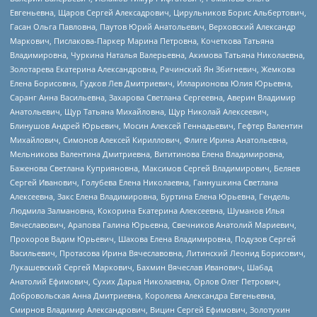
Евгеньевна, Щаров Сергей Алексадрович, Цирульников Борис Альбертович,
Гасан Ольга Павловна, Паутов Юрий Анатольевич, Верховский Александр
Маркович, Пислакова-Паркер Марина Петровна, Кочеткова Татьяна
Владимировна, Чуркина Наталья Валерьевна, Акимова Татьяна Николаевна,
Золотарева Екатерина Александровна, Рачинский Ян Збигневич, Жемкова
Елена Борисовна, Гудков Лев Дмитриевич, Илларионова Юлия Юрьевна,
Саранг Анна Васильевна, Захарова Светлана Сергеевна, Аверин Владимир
Анатольевич, Щур Татьяна Михайловна, Щур Николай Алексеевич,
Блинушов Андрей Юрьевич, Мосин Алексей Геннадьевич, Гефтер Валентин
Михайлович, Симонов Алексей Кириллович, Флиге Ирина Анатольевна,
Мельникова Валентина Дмитриевна, Вититинова Елена Владимировна,
Баженова Светлана Куприяновна, Максимов Сергей Владимирович, Беляев
Сергей Иванович, Голубева Елена Николаевна, Ганнушкина Светлана
Алексеевна, Закс Елена Владимировна, Буртина Елена Юрьевна, Гендель
Людмила Залмановна, Кокорина Екатерина Алексеевна, Шуманов Илья
Вячеславович, Арапова Галина Юрьевна, Свечников Анатолий Мариевич,
Прохоров Вадим Юрьевич, Шахова Елена Владимировна, Подузов Сергей
Васильевич, Протасова Ирина Вячеславовна, Литинский Леонид Борисович,
Лукашевский Сергей Маркович, Бахмин Вячеслав Иванович, Шабад
Анатолий Ефимович, Сухих Дарья Николаевна, Орлов Олег Петрович,
Добровольская Анна Дмитриевна, Королева Александра Евгеньевна,
Смирнов Владимир Александрович, Вицин Сергей Ефимович, Золотухин