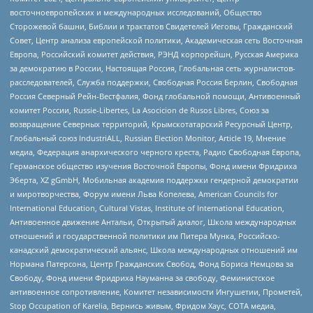
восточноевропейских и международных исследований, Общество
Сторожевой башни, Библии и трактатов Свидетелей Иеговы, Гражданский
Совет, Центр анализа европейской политики, Академическая сеть Восточная
Европа, Российский комитет действия, РЭНД корпорейшн, Русская Америка
за демократию в России, Настоящая Россия, Глобальная сеть журналистов-
расследователей, Служба поддержки, Свободная Россия Берлин, Свободная
Россия Северный Рейн-Вестфалия, Фонд глобальной помощи, Антивоенный
комитет России, Russie-Libertes, La Asocicion de Rusos Libres, Союз за
возвращение Северных территорий, Крымскотатарский Ресурсный Центр,
Глобальный союз IndustriALL, Russian Election Monitor, Article 19, Мнение
медиа, Федерация анархического черного креста, Радио Свободная Европа,
Германское общество изучения Восточной Европы, Фонд имени Фридриха
Эберта, XZ gGmbH, Мобильная академия поддержки гендерной демократии
и миротворчества, Форум имени Льва Копелева, American Councils for
International Education, Cultural Vistas, Institute of International Education,
Антивоенное движение Антальи, Открытый диалог, Школа международных
отношений и государственной политики им Питера Мунка, Российско-
канадский демократический альянс, Школа международных отношений им
Нормана Патерсона, Центр Гражданских Свобод, Фонд Бориса Немцова за
Свободу, Фонд имени Фридриха Науманна за свободу, Феминистское
антивоенное сопротивление, Комитет независимости Ингушетии, Прометей,
Stop Occupation of Karelia, Вернись живым, Фридом Хаус, СОТА медиа,