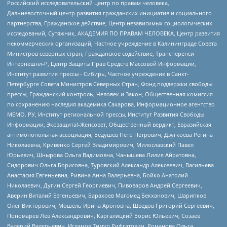
Российский исследовательский центр по правам человека,
Дальневосточный центр развития гражданских инициатив и социального
партнерства, Гражданское действие, Центр независимых социологических
исследований, Сутяжник, АКАДЕМИЯ ПО ПРАВАМ ЧЕЛОВЕКА, Центр развития
некоммерческих организаций, Частное учреждение в Калининграде Совета
Министров северных стран, Гражданское содействие, Трансперенси
Интернешнл-Р, Центр Защиты Прав Средств Массовой Информации,
Институт развития прессы - Сибирь, Частное учреждение в Санкт-
Петербурге Совета Министров Северных Стран, Фонд поддержки свободы
прессы, Гражданский контроль, Человек и Закон, Общественная комиссия
по сохранению наследия академика Сахарова, Информационное агентство
МЕМО. РУ, Институт региональной прессы, Институт Развития Свободы
Информации, Экозащита!-Женсовет, Общественный вердикт, Евразийская
антимонопольная ассоциация, Бедушев Петр Петрович, Дзугкоева Регина
Николаевна, Кривенко Сергей Владимирович, Милославский Павел
Юрьевич, Шнырова Ольга Вадимовна, Чанышева Лилия Айратовна,
Сидорович Ольга Борисовна, Туровский Александр Алексеевич, Васильева
Анастасия Евгеньевна, Ривина Анна Валерьевна, Бойко Анатолий
Николаевич, Дугин Сергей Георгиевич, Пивоваров Андрей Сергеевич,
Аверин Виталий Евгеньевич, Барахоев Магомед Бекханович, Шарипков
Олег Викторович, Мошель Ирина Ароновна, Шведов Григорий Сергеевич,
Пономарев Лев Александрович, Каргалицкий Борис Юльевич, Созаев
Валерий Валерьевич, Исламов Тимур Рифгатович, Романова Ольга