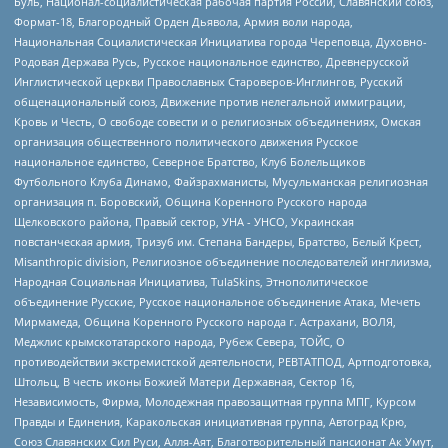
Буль, Национал-социалистическая рабочая партия России, Славянский союз,
Формат-18, Благородный Орден Дьявола, Армия воли народа,
Национальная Социалистическая Инициатива города Череповца, Духовно-
Родовая Держава Русь, Русское национальное единство, Древнерусской
Инглистической церкви Православных Староверов-Инглингов, Русский
общенациональный союз, Движение против нелегальной иммиграции,
Кровь и Честь, О свободе совести и о религиозных объединениях, Омская
организация общественного политического движения Русское
национальное единство, Северное Братство, Клуб Болельщиков
Футбольного Клуба Динамо, Файзрахманисты, Мусульманская религиозная
организация п. Боровский, Община Коренного Русского народа
Щелковского района, Правый сектор, УНА - УНСО, Украинская
повстанческая армия, Тризуб им. Степана Бандеры, Братство, Белый Крест,
Misanthropic division, Религиозное объединение последователей инглиизма,
Народная Социальная Инициатива, TulaSkins, Этнополитическое
объединение Русские, Русское национальное объединение Атака, Мечеть
Мирмамеда, Община Коренного Русского народа г. Астрахани, ВОЛЯ,
Меджлис крымскотатарского народа, Рубеж Севера, ТОЙС, О
противодействии экстремистской деятельности, РЕВТАТПОД, Артподготовка,
Штольц, В честь иконы Божией Матери Державная, Сектор 16,
Независимость, Фирма, Молодежная правозащитная группа МПГ, Курсом
Правды и Единения, Каракольская инициативная группа, Автоград Крю,
Союз Славянских Сил Руси, Алля-Аят, Благотворительный пансионат Ак Умут,