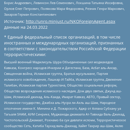
Борис Андреевич, Левинсон Лев Семенович, Локшина Татьяна Иосифовна,
Орлов Олег Петрович, Полякова Мара Федоровна, Резник Генри Маркович,
Захаров Герман Константинович
Источник:
http://unro.minjust.ru/NKOForeignAgent.aspx
данные на
24.03.2022
* Единый федеральный список организаций, в том числе
иностранных и международных организаций, признанных
в соответствии с законодательством Российской Федерации
террористическими:
Высший военный Маджлисуль Шура Объединенных сил моджахедов
Кавказа, Конгресс народов Ичкерии и Дагестана, База, Асбат аль-Ансар,
Священная война, Исламская группа, Братья-мусульмане, Партия
исламского освобождения, Лашкар-И-Тайба, Исламская группа, Движение
Талибан, Исламская партия Туркестана, Общество социальных реформ,
Общество возрождения исламского наследия, Дом двух святых, Джунд аш-
Шам, Исламский джихад, Аль-Каида, Имарат Кавказ, АБТО, Правый сектор,
Исламское государство, Джабха аль-Нусра ли-Ахль аш-Шам, Народное
ополчение имени К. Минина и Д. Пожарского, Аджр от Аллаха Субхану уа
Тагьаля SHAM, АУМ Синрике, Муджахеды джамаата Ат-Тавхида Валь-Джихад,
Чистопольский Джамаат, Рохнамо ба суи давлати исломи, Террористическое
сообщество Сеть, Катиба Таухид валь-Джихад, Хайят Тахрир аш-Шам, Ахлю