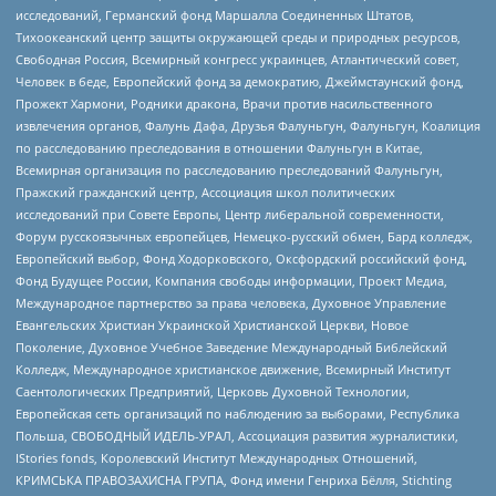
исследований, Германский фонд Маршалла Соединенных Штатов,
Тихоокеанский центр защиты окружающей среды и природных ресурсов,
Свободная Россия, Всемирный конгресс украинцев, Атлантический совет,
Человек в беде, Европейский фонд за демократию, Джеймстаунский фонд,
Прожект Хармони, Родники дракона, Врачи против насильственного
извлечения органов, Фалунь Дафа, Друзья Фалуньгун, Фалуньгун, Коалиция
по расследованию преследования в отношении Фалуньгун в Китае,
Всемирная организация по расследованию преследований Фалуньгун,
Пражский гражданский центр, Ассоциация школ политических
исследований при Совете Европы, Центр либеральной современности,
Форум русскоязычных европейцев, Немецко-русский обмен, Бард колледж,
Европейский выбор, Фонд Ходорковского, Оксфордский российский фонд,
Фонд Будущее России, Компания свободы информации, Проект Медиа,
Международное партнерство за права человека, Духовное Управление
Евангельских Христиан Украинской Христианской Церкви, Новое
Поколение, Духовное Учебное Заведение Международный Библейский
Колледж, Международное христианское движение, Всемирный Институт
Саентологических Предприятий, Церковь Духовной Технологии,
Европейская сеть организаций по наблюдению за выборами, Республика
Польша, СВОБОДНЫЙ ИДЕЛЬ-УРАЛ, Ассоциация развития журналистики,
IStories fonds, Королевский Институт Международных Отношений,
КРИМСЬКА ПРАВОЗАХИСНА ГРУПА, Фонд имени Генриха Бёлля, Stichting