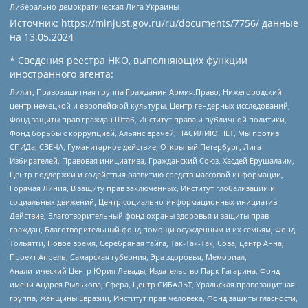
Либерально-демократическая Лига Украины
Источник:
https://minjust.gov.ru/ru/documents/7756/
данные
на
13.05.2024
* Сведения реестра НКО, выполняющих функции
иностранного агента:
Лилит, Правозащитная группа Гражданин.Армия.Право, Нижегородский
центр немецкой и европейской культуры, Центр гендерных исследований,
Фонд защиты прав граждан Штаб, Институт права и публичной политики,
Фонд борьбы с коррупцией, Альянс врачей, НАСИЛИЮ.НЕТ, Мы против
СПИДа, СВЕЧА, Гуманитарное действие, Открытый Петербург, Лига
Избирателей, Правовая инициатива, Гражданский Союз, Хасдей Ерушалаим,
Центр поддержки и содействия развитию средств массовой информации,
Горячая Линия, В защиту прав заключенных, Институт глобализации и
социальных движений, Центр социально-информационных инициатив
Действие, Благотворительный фонд охраны здоровья и защиты прав
граждан, Благотворительный фонд помощи осужденным и их семьям, Фонд
Тольятти, Новое время, Серебряная тайга, Так-Так-Так, Сова, центр Анна,
Проект Апрель, Самарская губерния, Эра здоровья, Мемориал,
Аналитический Центр Юрия Левады, Издательство Парк Гагарина, Фонд
имени Андрея Рылькова, Сфера, Центр СИБАЛЬТ, Уральская правозащитная
группа, Женщины Евразии, Институт прав человека, Фонд защиты гласности,