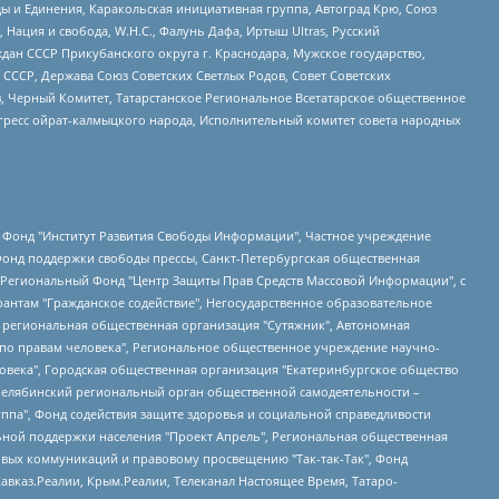
ы и Единения, Каракольская инициативная группа, Автоград Крю, Союз
 Нация и свобода, W.H.С., Фалунь Дафа, Иртыш Ultras, Русский
ан СССР Прикубанского округа г. Краснодара, Мужское государство,
СССР, Держава Союз Советских Светлых Родов, Совет Советских
в, Черный Комитет, Татарстанское Региональное Всетатарское общественное
гресс ойрат-калмыцкого народа, Исполнительный комитет совета народных
евосточное общественное движение "Маяк", Санкт-Петербургская ЛГБТ-инициативная группа "Выход", Инициативная группа ЛГБТ+ "Реверс", Алексеев Андрей Викторович, Бекбулатова Таисия Львовна, Беляев Иван Михайлович, Владыкина Елена Сергеевна, Гельман Марат Александрович, Никульшина Вероника Юрьевна, Толоконникова Надежда Андреевна, Шендерович Виктор Анатольевич, Общество с ограниченной ответственностью "Данное сообщение", Общество с ограниченной ответственностью Издательский дом "Новая глава", Айнбиндер Александра Александровна, Московский комьюнити-центр для ЛГБТ+инициатив, Благотворительный фонд развития филантропии, Deutsche Welle (Германия, Kurt-Schumacher-Strasse 3, 53113 Bonn), Борзунова Мария Михайловна, Воробьев Виктор Викторович, Голубева Анна Львовна, Константинова Алла Михайловна, Малкова Ирина Владимировна, Мурадов Мурад Абдулгалимович, Осетинская Елизавета Николаевна, Понасенков Евгений Николаевич, Ганапольский Матвей Юрьевич, Киселев Евгений Алексеевич, Борухович Ирина Григорьевна, Дремин Иван Тимофеевич, Дубровский Дмитрий Викторович, Красноярская региональная общественная организация поддержки и развития альтернативных образовательных технологий и межкультурных коммуникаций "ИНТЕРРА", Маяковская Екатерина Алексеевна, Фейгин Марк Захарович, Филимонов Андрей Викторович, Дзугкоева Регина Николаевна, Доброхотов Роман Александрович, Дудь Юрий Александрович, Елкин Сергей Владимирович, Кругликов Кирилл Игоревич, Сабунаева Мария Леонидовна, Семенов Алексей Владимирович, Шаинян Карен Багратович, Шульман Екатерина Михайловна, Асафьев Артур Валерьевич, Вахштайн Виктор Семенович, Венедиктов Алексей Алексеевич, Лушникова Екатерина Евгеньевна, Волков Леонид Михайлович, Невзоров Александр Глебович, Пархоменко Сергей Борисович, Сироткин Ярослав Николаевич, Кара-Мурза Владимир Владимирович, Баранова Наталья Владимировна, Гозман Леонид Яковлевич, Кагарлицкий Борис Юльевич, Климарев Михаил Валерьевич, Милов Владимир Станиславович, Автономная некоммерческая организация Краснодарский центр современного искусства "Типография", Моргенштерн Алишер Тагирович, Соболь Любовь Эдуардовна, Общество с ограниченной ответственностью "ЛИЗА НОРМ", Каспаров Гарри Кимович, Ходорковский Михаил Борисович, Общество с ограниченной ответственностью "Апрельские тезисы", Данилович Ирина Брониславовна, Кашин Олег Владимирович, Петров Николай Владимирович, Пивоваров Алексей Владимирович, Соколов Михаил Владимирович, Цветкова Юлия Владимировна, Чичваркин Евгений Александрович, Комитет против пыток/Команда против пыток, Общество с ограниченной ответственностью "Первый научный", Общество с ограниченной ответственностью "Вертолет и ко", Белоцерковская Вероника Борисовна, Кац Максим Евгеньевич, Лазарева Татьяна Юрьевна, Шаведдинов Руслан Табризович, Яшин Илья Валерьевич, Общество с ограниченной ответственностью "Иноагент ААВ", Алешковский Дмитрий Петрович, Альбац Евгения Марковна, Быков Дмитрий Львович, Галямина Юлия Евгеньевна, Лойко Сергей Леонидович, Мартынов Кирилл Константинович, Медведев Сергей Александрович, Крашенинников Федор Геннадиевич, Гордеева Катерина Вл