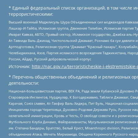
* Единый федеральный список организаций, в том числе и
террористическими:
Высший военный Маджлисуль Шура Объединенных сил моджахедов Кавказа, Ко
Лашкар-И-Тайба, Исламская группа, Движение Талибан, Исламская партия Т
Имарат Кавказ, АБТО, Правый сектор, Исламское государство, Джабха аль-
Ат-Тавхида Валь-Джихад, Чистопольский Джамаат, Рохнамо ба суи давлати и
Артподготовка, Религиозная группа “Джамаат “Красный пахарь”, Колумбайн
Челебиджихана, Азов, Партия исламского возрождения Таджикистана, Народ
России, Айдар, Русский добровольческий корпус
Источник:
http://nac.gov.ru/terroristicheskie-i-ekstremistskie-
* Перечень общественных объединений и религиозных орг
деятельности:
Национал-большевистская партия, ВЕК РА, Рада земли Кубанской Духовно
Староверов-Инглингов, Нурджулар, К Богодержавию, Таблиги Джамаат, Сви
Карачая, Союз славян, Ат-Такфир Валь-Хиджра, Пит Буль, Национал-социал
Инициатива города Череповца, Духовно-Родовая Держава Русь, Русское н
нелегальной иммиграции, Кровь и Честь, О свободе совести и о религиоз
Футбольного Клуба Динамо, Файзрахманисты, Мусульманская религиозная о
им. Степана Бандеры, Братство, Белый Крест, Misanthropic division, Рели
объединение Атака, Мечеть Мирмамеда, Община Коренного Русского народа