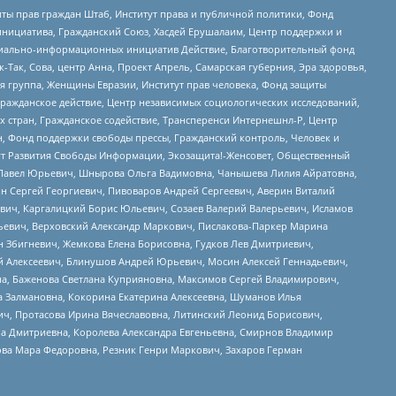
ты прав граждан Штаб, Институт права и публичной политики, Фонд
инициатива, Гражданский Союз, Хасдей Ерушалаим, Центр поддержки и
социально-информационных инициатив Действие, Благотворительный фонд
Так, Сова, центр Анна, Проект Апрель, Самарская губерния, Эра здоровья,
я группа, Женщины Евразии, Институт прав человека, Фонд защиты
Гражданское действие, Центр независимых социологических исследований,
стран, Гражданское содействие, Трансперенси Интернешнл-Р, Центр
н, Фонд поддержки свободы прессы, Гражданский контроль, Человек и
тут Развития Свободы Информации, Экозащита!-Женсовет, Общественный
й Павел Юрьевич, Шнырова Ольга Вадимовна, Чанышева Лилия Айратовна,
ин Сергей Георгиевич, Пивоваров Андрей Сергеевич, Аверин Виталий
вич, Каргалицкий Борис Юльевич, Созаев Валерий Валерьевич, Исламов
льевич, Верховский Александр Маркович, Пислакова-Паркер Марина
н Збигневич, Жемкова Елена Борисовна, Гудков Лев Дмитриевич,
й Алексеевич, Блинушов Андрей Юрьевич, Мосин Алексей Геннадьевич,
а, Баженова Светлана Куприяновна, Максимов Сергей Владимирович,
а Залмановна, Кокорина Екатерина Алексеевна, Шуманов Илья
ч, Протасова Ирина Вячеславовна, Литинский Леонид Борисович,
а Дмитриевна, Королева Александра Евгеньевна, Смирнов Владимир
ова Мара Федоровна, Резник Генри Маркович, Захаров Герман