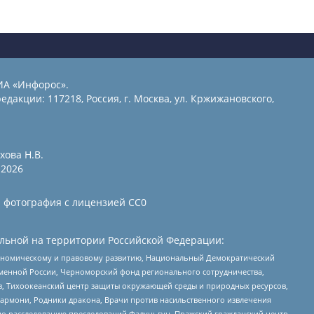
ИА «Инфорос».
едакции: 117218, Россия, г. Москва, ул. Кржижановского,
хова Н.В.
2026
и фотография с лицензией СС0
льной на территории Российской Федерации:
кономическому и правовому развитию, Национальный Демократический
менной России, Черноморский фонд регионального сотрудничества,
, Тихоокеанский центр защиты окружающей среды и природных ресурсов,
 Хармони, Родники дракона, Врачи против насильственного извлечения
по расследованию преследований Фалуньгун, Пражский гражданский центр,