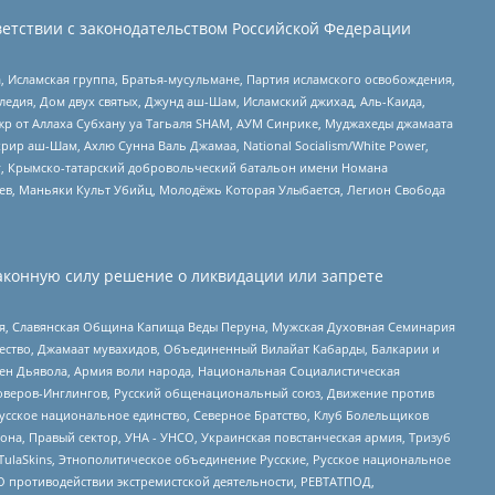
етствии с законодательством Российской Федерации
 Исламская группа, Братья-мусульмане, Партия исламского освобождения,
едия, Дом двух святых, Джунд аш-Шам, Исламский джихад, Аль-Каида,
жр от Аллаха Субхану уа Тагьаля SHAM, АУМ Синрике, Муджахеды джамаата
рир аш-Шам, Ахлю Сунна Валь Джамаа, National Socialism/White Power,
рг, Крымско-татарский добровольческий батальон имени Номана
оев, Маньяки Культ Убийц, Молодёжь Которая Улыбается, Легион Свобода
аконную силу решение о ликвидации или запрете
ья, Славянская Община Капища Веды Перуна, Мужская Духовная Семинария
щество, Джамаат мувахидов, Объединенный Вилайат Кабарды, Балкарии и
ден Дьявола, Армия воли народа, Национальная Социалистическая
роверов-Инглингов, Русский общенациональный союз, Движение против
усское национальное единство, Северное Братство, Клуб Болельщиков
а, Правый сектор, УНА - УНСО, Украинская повстанческая армия, Тризуб
 TulaSkins, Этнополитическое объединение Русские, Русское национальное
О противодействии экстремистской деятельности, РЕВТАТПОД,