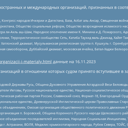
ностранных и международных организаций, признанных в соотв
нгресс народов Ичкерии и Дагестана, База, Асбат аль-Ансар, Священная война,
уркестана, Общество социальных реформ, Общество возрождения исламского насл
Нусра ли-Ахль аш-Шам, Народное ополчение имени К. Минина и Д. Пожарского, Ад
сломи, Террористическое сообщество Сеть, Катиба Таухид валь-Джихад, Хайят Тах
, Хатлонский джамаат, Мусульманская религиозная группа п. Кушкуль г. Оренбу
ная самооборона, Дуббайский джамаат, московская ячейка, Батал-Хаджи Белхор
organizacii-i-materialy.html
данные на
16.11.2023
анизаций в отношении которых судом принято вступившее в з
 Родовой Державы Русь, Община Духовного Управления Асгардской Веси Беловод
детели Иеговы, Русское национальное единство, Национал-социалистическое об
истическая рабочая партия России, Славянский союз, Формат-18, Благородный Ор
ациональное единство, Древнерусской Инглистической церкви Православных Ста
ных объединениях, Омская организация общественного политического движения Р
рганизация п. Боровский, Община Коренного Русского народа Щелковского район
гиозное объединение последователей инглиизма, Народная Социальная Инициатива,
 г. Астрахани, ВОЛЯ, Меджлис крымскотатарского народа, Рубеж Севера, ТОЙС, 