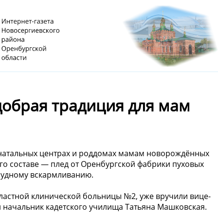
обрая традиция для мам ️
инатальных центрах и роддомах мамам новорождённых
го составе — плед от Оренбургской фабрики пуховых
грудному вскармливанию.
ластной клинической больницы №2, уже вручили вице-
и начальник кадетского училища Татьяна Машковская.