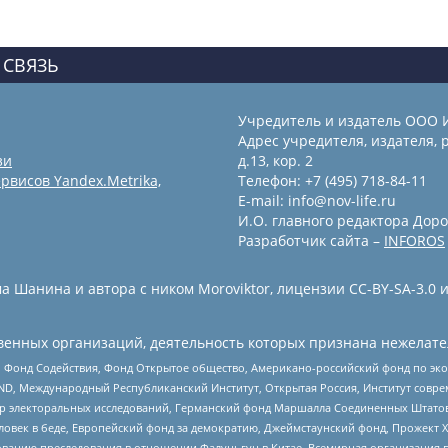
 СВЯЗЬ
Учредитель и издатель ООО 
Адрес учредителя, издателя, р
зи
д.13, кор. 2
рвисов Yandex.Metrika,
Телефон: +7 (495) 718-84-11
E-mail: info@nov-life.ru
И.О. главного редактора Доро
Разработчик сайта –
INFOROS
 Шанина и автора с ником Moroviktor, лицензии CC-BY-SA-3.0 
енных организаций, деятельность которых признана нежелате
 Фонд Содействия, Фонд Открытое общество, Американо-российский фонд по э
 Международный Республиканский Институт, Открытая Россия, Институт совре
р электоральных исследований, Германский фонд Маршалла Соединенных Штатов
еловек в беде, Европейский фонд за демократию, Джеймстаунский фонд, Прожект
дованию преследования в отношении Фалуньгун в Китае, Всемирная организация 