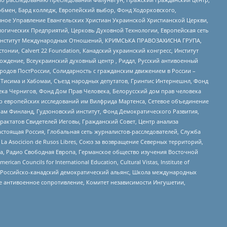
бмен, Бард колледж, Европейский выбор, Фонд Ходорковского,
ное Управление Евангельских Христиан Украинской Христианской Церкви,
огических Предприятий, Церковь Духовной Технологии, Европейская сеть
ий Институт Международных Отношений, КРИМСЬКА ПРАВОЗАХИСНА ГРУПА,
стонии, Calvert 22 Foundation, Канадский украинский конгресс, Институт
ждение, Всеукраинский духовный центр , Риддл, Русский антивоенный
ародов ПостРоссии, Солидарность с гражданским движением в России –
в Тисима и Хабомаи, Съезд народных депутатов, Гринпис Интернешнл, Фонд
ека Чернигов, Фонд Дом Прав Человека, Белорусский дом прав человека
нтр европейских исследований им Вилфрида Мартенса, Сетевое объединение
Чам Финланд, Гудзоновский институт, Фонд Демократического Развития,
актатов Свидетелей Иеговы, Гражданский Совет, Центр анализа
астоящая Россия, Глобальная сеть журналистов-расследователей, Служба
a Asocicion de Rusos Libres, Союз за возвращение Северных территорий,
еста, Радио Свободная Европа, Германское общество изучения Восточной
ouncils for International Education, Cultural Vistas, Institute of
, Российско-канадский демократический альянс, Школа международных
е антивоенное сопротивление, Комитет независимости Ингушетии,