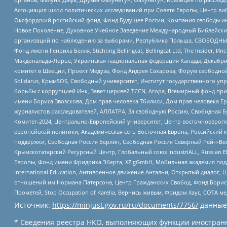
Ассоциация школ политических исследований при Совете Европы, Центр ли
Оксфордский российский фонд, Фонд Будущее России, Компания свободы ин
Новое Поколение, Духовное Учебное Заведение Международный Библейский
организаций по наблюдению за выборами, Республика Польша, СВОБОДНЫЙ
Фонд имени Генриха Бёлля, Stichting Bellingcat, Bellingcat Ltd, The Inside
Макдональда-Лорье, Украинская национальная федерация Канады, Декабрис
комитет в Швеции, Проект Медуза, Фонд Андрея Сахарова, Форум свободной 
Solidarus, КрымSOS, Свободный университет, Институт государственного у
борьбы с коррупцией Инк, Завет церквей TCCN, Агора, Всемирный фонд при
имени Бориса Звозскова, Дом прав человека Тбилиси, Дом прав человека Ер
журналистов расследователей, АЛЛАТРА, За свободную Россию, Свободная Б
Комитет-2024, Центрально-Европейский университет, Центр восточноевроп
европейской политики, Академическая сеть Восточная Европа, Российский к
поддержки, Свободная Россия Берлин, Свободная Россия Северный Рейн-Вест
Крымскотатарский Ресурсный Центр, Глобальный союз IndustriALL, Russian E
Европы, Фонд имени Фридриха Эберта, XZ gGmbH, Мобильная академия поддержк
International Education, Антивоенное движение Антальи, Открытый диало
отношений им Нормана Патерсона, Центр Гражданских Свобод, Фонд Бориса
Прометей, Stop Occupation of Karelia, Вернись живым, Фридом Хаус, СОТА 
Источник:
https://minjust.gov.ru/ru/documents/7756/
данные
* Сведения реестра НКО, выполняющих функции иностранн