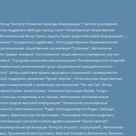
евосточное общественное движение "Маяк", Санкт-Петербургская ЛГБТ-инициативная группа "Выход", Инициативная группа ЛГБТ+ "Реверс", Алексеев Андрей Викторович, Бекбулатова Таисия Львовна, Беляев Иван Михайлович, Владыкина Елена Сергеевна, Гельман Марат Александрович, Никульшина Вероника Юрьевна, Толоконникова Надежда Андреевна, Шендерович Виктор Анатольевич, Общество с ограниченной ответственностью "Данное сообщение", Общество с ограниченной ответственностью Издательский дом "Новая глава", Айнбиндер Александра Александровна, Московский комьюнити-центр для ЛГБТ+инициатив, Благотворительный фонд развития филантропии, Deutsche Welle (Германия, Kurt-Schumacher-Strasse 3, 53113 Bonn), Борзунова Мария Михайловна, Воробьев Виктор Викторович, Голубева Анна Львовна, Константинова Алла Михайловна, Малкова Ирина Владимировна, Мурадов Мурад Абдулгалимович, Осетинская Елизавета Николаевна, Понасенков Евгений Николаевич, Ганапольский Матвей Юрьевич, Киселев Евгений Алексеевич, Борухович Ирина Григорьевна, Дремин Иван Тимофеевич, Дубровский Дмитрий Викторович, Красноярская региональная общественная организация поддержки и развития альтернативных образовательных технологий и межкультурных коммуникаций "ИНТЕРРА", Маяковская Екатерина Алексеевна, Фейгин Марк Захарович, Филимонов Андрей Викторович, Дзугкоева Регина Николаевна, Доброхотов Роман Александрович, Дудь Юрий Александрович, Елкин Сергей Владимирович, Кругликов Кирилл Игоревич, Сабунаева Мария Леонидовна, Семенов Алексей Владимирович, Шаинян Карен Багратович, Шульман Екатерина Михайловна, Асафьев Артур Валерьевич, Вахштайн Виктор Семенович, Венедиктов Алексей Алексеевич, Лушникова Екатерина Евгеньевна, Волков Леонид Михайлович, Невзоров Александр Глебович, Пархоменко Сергей Борисович, Сироткин Ярослав Николаевич, Кара-Мурза Владимир Владимирович, Баранова Наталья Владимировна, Гозман Леонид Яковлевич, Кагарлицкий Борис Юльевич, Климарев Михаил Валерьевич, Милов Владимир Станиславович, Автономная некоммерческая организация Краснодарский центр современного искусства "Типография", Моргенштерн Алишер Тагирович, Соболь Любовь Эдуардовна, Общество с ограниченной ответственностью "ЛИЗА НОРМ", Каспаров Гарри Кимович, Ходорковский Михаил Борисович, Общество с ограниченной ответственностью "Апрельские тезисы", Данилович Ирина Брониславовна, Кашин Олег Владимирович, Петров Николай Владимирович, Пивоваров Алексей Владимирович, Соколов Михаил Владимирович, Цветкова Юлия Владимировна, Чичваркин Евгений Александрович, Комитет против пыток/Команда против пыток, Общество с ограниченной ответственностью "Первый научный", Общество с ограниченной ответственностью "Вертолет и ко", Белоцерковская Вероника Борисовна, Кац Максим Евгеньевич, Лазарева Татьяна Юрьевна, Шаведдинов Руслан Табризович, Яшин Илья Валерьевич, Общество с ограниченной ответственностью "Иноагент ААВ", Алешковский Дмитрий Петрович, Альбац Евгения Марковна, Быков Дмитрий Львович, Галямина Юлия Евгеньевна, Лойко Сергей Леонидович, Мартынов Кирилл Константинович, Медведев Сергей Александрович, Крашенинников Федор Геннадиевич, Гордеева Катерина Вл