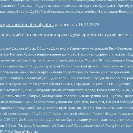
, Хатлонский джамаат, Мусульманская религиозная группа п. Кушкуль г. Оренбу
ная самооборона, Дуббайский джамаат, московская ячейка, Батал-Хаджи Белхор
organizacii-i-materialy.html
данные на
16.11.2023
анизаций в отношении которых судом принято вступившее в з
 Родовой Державы Русь, Община Духовного Управления Асгардской Веси Беловод
детели Иеговы, Русское национальное единство, Национал-социалистическое об
истическая рабочая партия России, Славянский союз, Формат-18, Благородный Ор
ациональное единство, Древнерусской Инглистической церкви Православных Ста
ных объединениях, Омская организация общественного политического движения Р
рганизация п. Боровский, Община Коренного Русского народа Щелковского район
гиозное объединение последователей инглиизма, Народная Социальная Инициатива,
 г. Астрахани, ВОЛЯ, Меджлис крымскотатарского народа, Рубеж Севера, ТОЙС, 
6, Независимость, Фирма, Молодежная правозащитная группа МПГ, Курсом Правд
ая республика Русь, Арестантское уголовное единство, Башкорт, Нация и свобода,
орьбы с коррупцией, Фонд защиты прав граждан, Штабы Навального, Совет гражд
ный совет граждан РСФСР СССР Архангельской области, Проект Штурм, Граждане 
tsApp, СИЧ-С14, Добровольческое Движение Организации украинских националисто
ный Совет Татарской Автономной Советской Социалистической Республики, Кон
БТ, Я.МЫ Сергей Фургал