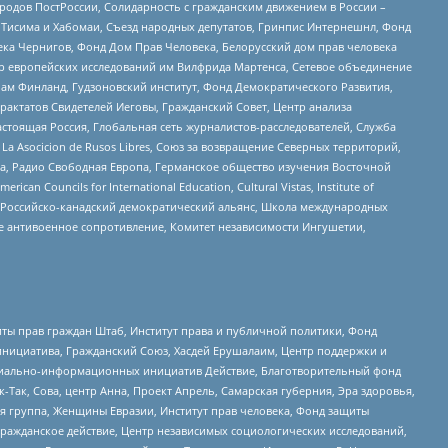
ародов ПостРоссии, Солидарность с гражданским движением в России –
в Тисима и Хабомаи, Съезд народных депутатов, Гринпис Интернешнл, Фонд
ека Чернигов, Фонд Дом Прав Человека, Белорусский дом прав человека
нтр европейских исследований им Вилфрида Мартенса, Сетевое объединение
Чам Финланд, Гудзоновский институт, Фонд Демократического Развития,
актатов Свидетелей Иеговы, Гражданский Совет, Центр анализа
астоящая Россия, Глобальная сеть журналистов-расследователей, Служба
a Asocicion de Rusos Libres, Союз за возвращение Северных территорий,
еста, Радио Свободная Европа, Германское общество изучения Восточной
ouncils for International Education, Cultural Vistas, Institute of
, Российско-канадский демократический альянс, Школа международных
е антивоенное сопротивление, Комитет независимости Ингушетии,
ты прав граждан Штаб, Институт права и публичной политики, Фонд
инициатива, Гражданский Союз, Хасдей Ерушалаим, Центр поддержки и
социально-информационных инициатив Действие, Благотворительный фонд
Так, Сова, центр Анна, Проект Апрель, Самарская губерния, Эра здоровья,
я группа, Женщины Евразии, Институт прав человека, Фонд защиты
Гражданское действие, Центр независимых социологических исследований,