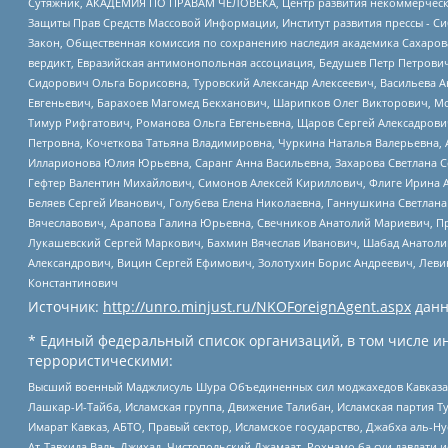
Сутяжник, АКАДЕМИЯ ПО ПРАВАМ ЧЕЛОВЕКА, Центр развития некоммерческих
Защиты Прав Средств Массовой Информации, Институт развития прессы - Си
Закон, Общественная комиссия по сохранению наследия академика Сахаров
вердикт, Евразийская антимонопольная ассоциация, Бедушев Петр Петрови
Сидорович Ольга Борисовна, Туровский Александр Алексеевич, Васильева А
Евгеньевич, Барахоев Магомед Бекханович, Шарипков Олег Викторович, М
Тимур Рифгатович, Романова Ольга Евгеньевна, Щаров Сергей Алексадрови
Петровна, Кочеткова Татьяна Владимировна, Чуркина Наталья Валерьевна, 
Илларионова Юлия Юрьевна, Саранг Анна Васильевна, Захарова Светлана 
Гефтер Валентин Михайлович, Симонов Алексей Кириллович, Флиге Ирина 
Беляев Сергей Иванович, Голубева Елена Николаевна, Ганнушкина Светлана
Вячеславович, Арапова Галина Юрьевна, Свечников Анатолий Мариевич, П
Лукашевский Сергей Маркович, Бахмин Вячеслав Иванович, Шабад Анатоли
Александрович, Вицин Сергей Ефимович, Золотухин Борис Андреевич, Леви
Константинович
Источник:
http://unro.minjust.ru/NKOForeignAgent.aspx
данн
* Единый федеральный список организаций, в том числе и
террористическими:
Высший военный Маджлисуль Шура Объединенных сил моджахедов Кавказа, Ко
Лашкар-И-Тайба, Исламская группа, Движение Талибан, Исламская партия Т
Имарат Кавказ, АБТО, Правый сектор, Исламское государство, Джабха аль-
Ат-Тавхида Валь-Джихад, Чистопольский Джамаат, Рохнамо ба суи давлати и