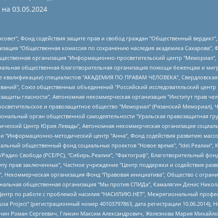
 на
03.05.2024
мная некоммерческая организация "Центр по работе с проблемой насилия "НАСИЛИЮ.НЕТ", Межрегиональный профессиональный союз работников здравоохранения "Альянс врачей", Юридическое лицо, зарегистрированное в Латвийской Республике, SIA "Medusa Project" (регистрационный номер 40103797863, дата регистрации 10.06.2014), Некоммерческая организация "Фонд по борьбе с коррупцией", Автономная некоммерческая организация "Институт права и публичной политики", Баданин Роман Сергеевич, Гликин Максим Александрович, Железнова Мария Михайловна, Лукьянова Юлия Сергеевна, Маетная Елизавета Витальевна, Маняхин Петр Борисович, Чуракова Ольга Владимировна, Ярош Юлия Петровна, Юридическое лицо "The Insider SIA", зарегистрированное в Риге, Латвийская Республика (дата регистрации 26.06.2015), являющееся администратором доменного имени интернет-издания "The Insider SIA", https://theins.ru, Постернак Алексей Евгеньевич, Рубин Михаил Аркадьевич, Анин Роман Александрович, Юридическое лицо Istories fonds, зарегистрированное в Латвийской Республике (регистрационный номер 50008295751, дата регистрации 24.02.2020), Великовский Дмитрий Александрович, Долинина Ирина Николаевна, Мароховская Алеся Алексеевна, Шлейнов Роман Юрьевич, Шмагун Олеся Валентиновна, Общество с ограниченной ответственностью "Альтаир 2021", Общество с ограниченной ответственностью "Вега 2021", Общество с ограниченной ответственностью "Главный редактор 2021", Общество с ограниченной ответственностью "Ромашки монолит", Важенков Артем Валерьевич, Ивановская областная общественная организация "Центр гендерных исследований", Гурман Юрий Альбертович, Медиапроект "ОВД-Инфо", Егоров Владимир Владимирович, Жилинский Владимир Александрович, Общество с ограниченной ответственностью "ЗП", Иванова София Юрьевна, Карезина Инна Павловна, Кильтау Екатерина Викторовна, Петров Алексей Викторович, Пискунов Сергей Евгеньевич, Смирнов Сергей Сергеевич, Тихонов Михаил Сергеевич, Общество с ограниченной ответственностью "ЖУРНАЛИСТ-ИНОСТРАННЫЙ АГЕНТ", Арапова Галина Юрьевна, Вольтская Татьяна Анатольевна, Американская компания "Mason G.E.S. Anonymous Foundation" (США), являющаяся владельцем интернет-издания https://mnews.world/, Компания "Stichting Bellingcat", зарегистрированная в Нидерландах (дата регистрации 11.07.2018), Захаров Андрей Вячеславович, Клепиковская Екатерина Дмитриевна, Общество с ограниченной ответственностью "МЕМО", Перл Роман Александрович, Симонов Евгений Алексеевич, Соловьева Елена Анатольевна, Сотников Даниил Владимирович, Сурначева Елизавета Дмитриевна, Автономная некоммерческая организация по защите прав человека и информированию населения "Якутия – Наше Мнение", Общество с ограниченной ответственностью "Москоу диджитал медиа", с 26.01.2023 Общество с ограниченной ответственностью "Чайка Белые сады", Ветошкина Валерия Валерьевна, Заговора Максим Александрович, Межрегиональное общественное движение "Российская ЛГБТ - сеть", Оленичев Максим Владимирович, Павлов Иван Юрьевич, Скворцова Елена Сергеевна, Общество с ограниченной ответственностью "Как бы инагент", Кочетков Игорь Викторович, Общество с ограниченной ответственностью "Честные выборы", Еланчик Олег Александрович, Общество с ограниченной ответственностью "Нобелевский призыв", Гималова Регина Эмилевна, Григорьев Андрей Валерьевич, Григорьева Алина Александровна, Ассоциация по содействию защите прав призывников, альтернативнослужащих и военнослужащих "Правозащитная группа "Гражданин.Армия.Право", Хисамова Регина Фаритовна, Автономная некоммерческая организация по реализации социально-правовых программ "Лилит", Дальн