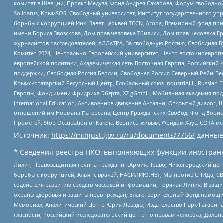
комитет в Швеции, Проект Медуза, Фонд Андрея Сахарова, Форум свободной 
Solidarus, КрымSOS, Свободный университет, Институт государственного у
борьбы с коррупцией Инк, Завет церквей TCCN, Агора, Всемирный фонд при
имени Бориса Звозскова, Дом прав человека Тбилиси, Дом прав человека Ер
журналистов расследователей, АЛЛАТРА, За свободную Россию, Свободная Б
Комитет-2024, Центрально-Европейский университет, Центр восточноевроп
европейской политики, Академическая сеть Восточная Европа, Российский к
поддержки, Свободная Россия Берлин, Свободная Россия Северный Рейн-Вест
Крымскотатарский Ресурсный Центр, Глобальный союз IndustriALL, Russian E
Европы, Фонд имени Фридриха Эберта, XZ gGmbH, Мобильная академия поддержк
International Education, Антивоенное движение Антальи, Открытый диало
отношений им Нормана Патерсона, Центр Гражданских Свобод, Фонд Бориса
Прометей, Stop Occupation of Karelia, Вернись живым, Фридом Хаус, СОТА 
Источник:
https://minjust.gov.ru/ru/documents/7756/
данные
* Сведения реестра НКО, выполняющих функции иностранн
Лилит, Правозащитная группа Гражданин.Армия.Право, Нижегородский цент
борьбы с коррупцией, Альянс врачей, НАСИЛИЮ.НЕТ, Мы против СПИДа, СВЕ
содействия развитию средств массовой информации, Горячая Линия, В защ
охраны здоровья и защиты прав граждан, Благотворительный фонд помощи ос
Мемориал, Аналитический Центр Юрия Левады, Издательство Парк Гагарина
гласности, Российский исследовательский центр по правам человека, Даль