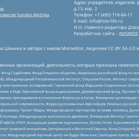
Адрес учредителя, издателя, р
зи
д.13, кор. 2
рвисов Yandex.Metrika,
Телефон: +7 (495) 718-84-11
E-mail: info@nov-life.ru
И.О. главного редактора Доро
Разработчик сайта –
INFOROS
 Шанина и автора с ником Moroviktor, лицензии CC-BY-SA-3.0 
енных организаций, деятельность которых признана нежелате
 Фонд Содействия, Фонд Открытое общество, Американо-российский фонд по э
 Международный Республиканский Институт, Открытая Россия, Институт совре
р электоральных исследований, Германский фонд Маршалла Соединенных Штатов
еловек в беде, Европейский фонд за демократию, Джеймстаунский фонд, Прожект
дованию преследования в отношении Фалуньгун в Китае, Всемирная организация 
беральной современности, Форум русскоязычных европейцев, Немецко-русский о
формации, Проект Медиа, Международное партнерство за права человека, Духов
 Колледж, Международное христианское движение, Всемирный Институт Саентол
 ИДЕЛЬ-УРАЛ, Ассоциация развития журналистики, IStories fonds, Королевск
r, Институт правовой инициативы Центральной и Восточной Европы, Фонд Открытой Э
ты, Международный научный центр им Вудро Вильсона, Свободная пресса, Возро