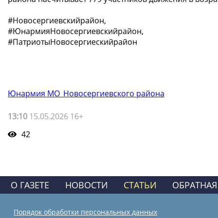
#Новосергиевскийрайон,
#ЮнармияНовосергиевскийрайон,
#ПатриотыНовосергиескийрайон
Юнармия МО_Новосергиевского района
13:10
15.05.2026 16+
42
О ГАЗЕТЕ
НОВОСТИ
СТАТЬИ
ОБРАТНАЯ
Порядок обработки персональных данных