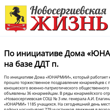
По инициативе Дома «ЮНА
на базе ДДТ п.
По инициативе Дома «ЮНАРМИИ», который работает на
прошло торжественное поздравление юнармейцев с 
юношеского военно-патриотического общественного
объявлены 36 юнармейцам. В ряды юнармейского отр
«Новаосергиевская СОШ № 3 им. генерала А.И. Елагина
«ЮНАРМИ» 1185 учащихся. На сегодняшний день мес
района насчитывает 779 участников движения в возраст