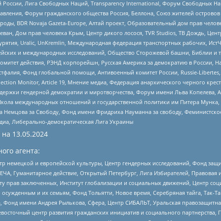
России, Лига Свободных Наций, Transparеncy International, Форум Свободных Н
правления, Форум гражданского общества Россия, Беллона, Союз жителей острово
роды, BDR Novaja Gazeta-Europe, Алтай проект, Образовательный дом прав челов
еван, Дом прав человека Крым, Центр дикого лосося, TVR Studios, ТВ Дождь, Це
урятия, Uralic, UnKremlin, Международная федерация транспортных рабочих, Ист
ейских и международных исследований, Общество Сторожевой башни, Библии и тр
омитет действия, РЭНД корпорейшн, Русская Америка за демократию в России, Н
фалия, Фонд глобальной помощи, Антивоенный комитет России, Russie-Libertes, L
lection Monitor, Article 19, Мнение медиа, Федерация анархического черного кр
и гендерной демократии и миротворчества, Форум имени Льва Копелева, American C
г, Школа международных отношений и государственной политики им Питера Мунка
 Немцова за Свободу, Фонд имени Фридриха Науманна за свободу, Феминистско
медиа, Либерально-демократическая Лига Украины
 на
13.05.2024
ого агента:
р немецкой и европейской культуры, Центр гендерных исследований, Фонд защи
ЧА, Гуманитарное действие, Открытый Петербург, Лига Избирателей, Правовая 
иту прав заключенных, Институт глобализации и социальных движений, Центр 
ужденным и их семьям, Фонд Тольятти, Новое время, Серебряная тайга, Так-Так-
, Фонд имени Андрея Рылькова, Сфера, Центр СИБАЛЬТ, Уральская правозащитна
невосточный центр развития гражданских инициатив и социального партнерства, 