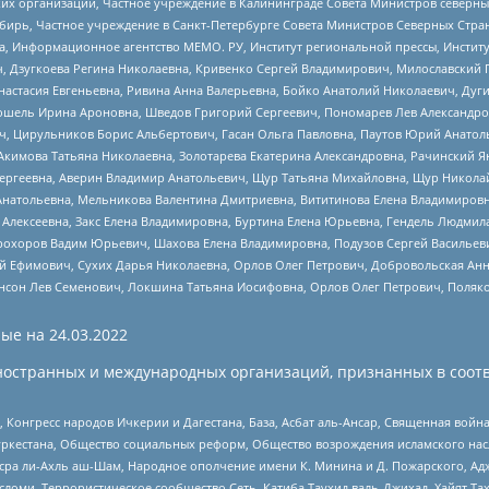
 организаций, Частное учреждение в Калининграде Совета Министров северных 
бирь, Частное учреждение в Санкт-Петербурге Совета Министров Северных Стра
а, Информационное агентство МЕМО. РУ, Институт региональной прессы, Инсти
ч, Дзугкоева Регина Николаевна, Кривенко Сергей Владимирович, Милославски
настасия Евгеньевна, Ривина Анна Валерьевна, Бойко Анатолий Николаевич, Дуг
ошель Ирина Ароновна, Шведов Григорий Сергеевич, Пономарев Лев Александро
ч, Цирульников Борис Альбертович, Гасан Ольга Павловна, Паутов Юрий Анато
Акимова Татьяна Николаевна, Золотарева Екатерина Александровна, Рачинский Я
Сергеевна, Аверин Владимир Анатольевич, Щур Татьяна Михайловна, Щур Никола
Анатольевна, Мельникова Валентина Дмитриевна, Вититинова Елена Владимировн
 Алексеевна, Закс Елена Владимировна, Буртина Елена Юрьевна, Гендель Людмил
рохоров Вадим Юрьевич, Шахова Елена Владимировна, Подузов Сергей Васильеви
й Ефимович, Сухих Дарья Николаевна, Орлов Олег Петрович, Добровольская Анн
нсон Лев Семенович, Локшина Татьяна Иосифовна, Орлов Олег Петрович, Поляк
ые на
24.03.2022
ностранных и международных организаций, признанных в соотв
нгресс народов Ичкерии и Дагестана, База, Асбат аль-Ансар, Священная война,
уркестана, Общество социальных реформ, Общество возрождения исламского насл
Нусра ли-Ахль аш-Шам, Народное ополчение имени К. Минина и Д. Пожарского, Ад
сломи, Террористическое сообщество Сеть, Катиба Таухид валь-Джихад, Хайят Тах