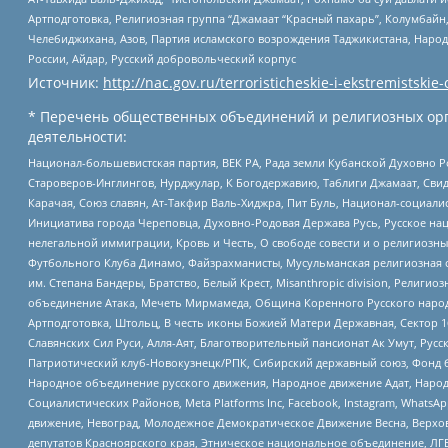
Артподготовка, Религиозная группа “Джамаат “Красный пахарь”, Колумбайн
Челебиджихана, Азов, Партия исламского возрождения Таджикистана, Народ
России, Айдар, Русский добровольческий корпус
Источник:
http://nac.gov.ru/terroristicheskie-i-ekstremistskie-
* Перечень общественных объединений и религиозных орг
деятельности:
Национал-большевистская партия, ВЕК РА, Рада земли Кубанской Духовно
Староверов-Инглингов, Нурджулар, К Богодержавию, Таблиги Джамаат, Сви
Карачая, Союз славян, Ат-Такфир Валь-Хиджра, Пит Буль, Национал-социал
Инициатива города Череповца, Духовно-Родовая Держава Русь, Русское н
нелегальной иммиграции, Кровь и Честь, О свободе совести и о религиоз
Футбольного Клуба Динамо, Файзрахманисты, Мусульманская религиозная о
им. Степана Бандеры, Братство, Белый Крест, Misanthropic division, Рели
объединение Атака, Мечеть Мирмамеда, Община Коренного Русского народа
Артподготовка, Штольц, В честь иконы Божией Матери Державная, Сектор 1
Славянских Сил Руси, Алля-Аят, Благотворительный пансионат Ак Умут, Русск
Патриотический клуб-Новокузнецк/РПК, Сибирский державный союз, Фонд б
Народное объединение русского движения, Народное движение Адат, Народ
Социалистических Районов, Meta Platforms Inc, Facebook, Instagram, Wha
движение, Невоград, Молодежное Демократическое Движение Весна, Верхов
депутатов Красноярского края, Этническое национальное объединение, ЛГ