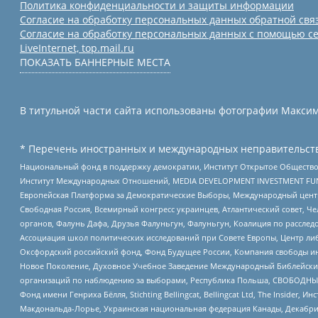
Политика конфиденциальности и защиты информации
Согласие на обработку персональных данных обратной свя
Согласие на обработку персональных данных с помощью се
LiveInternet, top.mail.ru
ПОКАЗАТЬ БАННЕРНЫЕ МЕСТА
В титульной части сайта использованы фотографии Максима
* Перечень иностранных и международных неправительств
Национальный фонд в поддержку демократии, Институт Открытое Общество
Институт Международных Отношений, MEDIA DEVELOPMENT INVESTMENT FUND,
Европейская Платформа за Демократические Выборы, Международный цент
Свободная Россия, Всемирный конгресс украинцев, Атлантический совет, Ч
органов, Фалунь Дафа, Друзья Фалуньгун, Фалуньгун, Коалиция по рассле
Ассоциация школ политических исследований при Совете Европы, Центр ли
Оксфордский российский фонд, Фонд Будущее России, Компания свободы ин
Новое Поколение, Духовное Учебное Заведение Международный Библейский
организаций по наблюдению за выборами, Республика Польша, СВОБОДНЫЙ
Фонд имени Генриха Бёлля, Stichting Bellingcat, Bellingcat Ltd, The Inside
Макдональда-Лорье, Украинская национальная федерация Канады, Декабрис