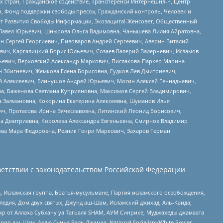
стран, Гражданское содействие, Трансперенси Интернешнл-Р, Центр
н, Фонд поддержки свободы прессы, Гражданский контроль, Человек и
тут Развития Свободы Информации, Экозащита!-Женсовет, Общественный
й Павел Юрьевич, Шнырова Ольга Вадимовна, Чанышева Лилия Айратовна,
ин Сергей Георгиевич, Пивоваров Андрей Сергеевич, Аверин Виталий
вич, Каргалицкий Борис Юльевич, Созаев Валерий Валерьевич, Исламов
льевич, Верховский Александр Маркович, Пислакова-Паркер Марина
н Збигневич, Жемкова Елена Борисовна, Гудков Лев Дмитриевич,
й Алексеевич, Блинушов Андрей Юрьевич, Мосин Алексей Геннадьевич,
а, Баженова Светлана Куприяновна, Максимов Сергей Владимирович,
а Залмановна, Кокорина Екатерина Алексеевна, Шуманов Илья
ч, Протасова Ирина Вячеславовна, Литинский Леонид Борисович,
а Дмитриевна, Королева Александра Евгеньевна, Смирнов Владимир
ова Мара Федоровна, Резник Генри Маркович, Захаров Герман
етствии с законодательством Российской Федерации
 Исламская группа, Братья-мусульмане, Партия исламского освобождения,
едия, Дом двух святых, Джунд аш-Шам, Исламский джихад, Аль-Каида,
жр от Аллаха Субхану уа Тагьаля SHAM, АУМ Синрике, Муджахеды джамаата
рир аш-Шам, Ахлю Сунна Валь Джамаа, National Socialism/White Power,