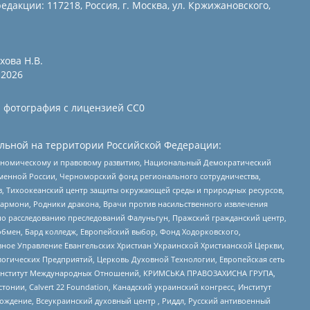
едакции: 117218, Россия, г. Москва, ул. Кржижановского,
хова Н.В.
2026
и фотография с лицензией СС0
льной на территории Российской Федерации:
кономическому и правовому развитию, Национальный Демократический
менной России, Черноморский фонд регионального сотрудничества,
, Тихоокеанский центр защиты окружающей среды и природных ресурсов,
 Хармони, Родники дракона, Врачи против насильственного извлечения
по расследованию преследований Фалуньгун, Пражский гражданский центр,
бмен, Бард колледж, Европейский выбор, Фонд Ходорковского,
ное Управление Евангельских Христиан Украинской Христианской Церкви,
огических Предприятий, Церковь Духовной Технологии, Европейская сеть
ий Институт Международных Отношений, КРИМСЬКА ПРАВОЗАХИСНА ГРУПА,
стонии, Calvert 22 Foundation, Канадский украинский конгресс, Институт
ждение, Всеукраинский духовный центр , Риддл, Русский антивоенный