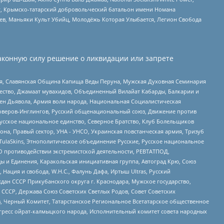
рг, Крымско-татарский добровольческий батальон имени Номана
оев, Маньяки Культ Убийц, Молодёжь Которая Улыбается, Легион Свобода
аконную силу решение о ликвидации или запрете
ья, Славянская Община Капища Веды Перуна, Мужская Духовная Семинария
щество, Джамаат мувахидов, Объединенный Вилайат Кабарды, Балкарии и
ден Дьявола, Армия воли народа, Национальная Социалистическая
роверов-Инглингов, Русский общенациональный союз, Движение против
усское национальное единство, Северное Братство, Клуб Болельщиков
а, Правый сектор, УНА - УНСО, Украинская повстанческая армия, Тризуб
 TulaSkins, Этнополитическое объединение Русские, Русское национальное
О противодействии экстремистской деятельности, РЕВТАТПОД,
ы и Единения, Каракольская инициативная группа, Автоград Крю, Союз
 Нация и свобода, W.H.С., Фалунь Дафа, Иртыш Ultras, Русский
ан СССР Прикубанского округа г. Краснодара, Мужское государство,
СССР, Держава Союз Советских Светлых Родов, Совет Советских
в, Черный Комитет, Татарстанское Региональное Всетатарское общественное
гресс ойрат-калмыцкого народа, Исполнительный комитет совета народных