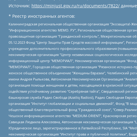
Источник:
https://minjust.gov.ru/ru/documents/7822/
данные
* Реестр иностранных агентов:
Калининградская региональная общественная организация "Экозащита!-Женсовет", Фонд содействия защите прав и свобод граждан "Общественный вердикт", Фонд "Институт Развития Свободы Информации", Частное учреждение "Информационное агентство МЕМО. РУ", Региональная общественная организация "Общественная комиссия по сохранению наследия академика Сахарова", Фонд поддержки свободы прессы, Санкт-Петербургская общественная правозащитная организация "Гражданский контроль", Межрегиональная общественная организация "Информационно-просветительский центр "Мемориал", Региональный Фонд "Центр Защиты Прав Средств Массовой Информации", с 05.12.2023 Фонд "Центр Защиты Прав Средств массовой информации", Региональная общественная благотворительная организация помощи беженцам и мигрантам "Гражданское содействие", Негосударственное образовательное учреждение дополнительного профессионального образования (повышение квалификации) специалистов "АКАДЕМИЯ ПО ПРАВАМ ЧЕЛОВЕКА", Свердловская региональная общественная организация "Сутяжник", Автономная некоммерческая организация "Центр независимых социологических исследований", Союз общественных объединений "Российский исследовательский центр по правам человека", Региональное общественное учреждение научно-информационный центр "МЕМОРИАЛ", Некоммерческая организация "Фонд защиты гласности", Автономная некоммерческая организация "Институт прав человека", Городская общественная организация "Екатеринбургское общество "МЕМОРИАЛ", Городская общественная организация "Рязанское историко-просветительское и правозащитное общество "Мемориал" (Рязанский Мемориал), Челябинский региональный орган общественной самодеятельности – женское общественное объединение "Женщины Евразии", Челябинский региональный орган общественной самодеятельности "Уральская правозащитная группа", Фонд содействия защите здоровья и социальной справедливости имени Андрея Рылькова, Автономная Некоммерческая Организация "Аналитический Центр Юрия Левады", Автономная некоммерческая организация социальной поддержки населения "Проект Апрель", Региональная общественная организация помощи женщинам и детям, находящимся в кризисной ситуации "Информационно-методический центр "Анна", Фонд содействия развитию массовых коммуникаций и правовому просвещению "Так-так-Так", Фонд содействия устойчивому развитию "Серебряная тайга", Свердловский региональный общественный фонд социальных проектов "Новое время", "Idel.Реалии", Кавказ.Реалии, Крым.Реалии, Телеканал Настоящее Время, Татаро-башкирская служба Радио Свобода (Azatliq Radiosi), Радио Свободная Европа/Радио Свобода (PCE/PC), "Сибирь.Реалии", "Фактограф", Благотворительный фонд помощи осужденным и их семьям, Автономная некоммерческая организация "Институт глобализации и социальных движений", Фонд "В защиту прав заключенных", Частное учреждение "Центр поддержки и содействия развитию средств массовой информации", Пензенский региональный общественный благотворительный фонд "Гражданский союз", "Север.Реалии", Некоммерческая организация Фонд "Правовая инициатива", Общество с ограниченной ответственностью "Радио Свободная Европа/Радио Свобода", Чешское информационное агентство "MEDIUM-ORIENT", Красноярская региональная общественная организация "Мы против СПИДа", Камалягин Денис Николаевич, Маркелов Сергей Евгеньевич, Пономарев Лев Александрович, Савицкая Людмила Алексеевна, Автоно