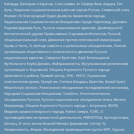
Кабарды, Балкарии и Карачая, Союз славян, Ат-Такфир Валь-Хиджра, Пит
Буль, Национал-социалистическая рабочая партия России, Славянский союз,
Формат-18, Благородный Орден Дьявола, Армия воли народа,
Национальная Социалистическая Инициатива города Череповца, Духовно-
Родовая Держава Русь, Русское национальное единство, Древнерусской
Инглистической церкви Православных Староверов-Инглингов, Русский
общенациональный союз, Движение против нелегальной иммиграции,
Кровь и Честь, О свободе совести и о религиозных объединениях, Омская
организация общественного политического движения Русское
национальное единство, Северное Братство, Клуб Болельщиков
Футбольного Клуба Динамо, Файзрахманисты, Мусульманская религиозная
организация п. Боровский, Община Коренного Русского народа
Щелковского района, Правый сектор, УНА - УНСО, Украинская
повстанческая армия, Тризуб им. Степана Бандеры, Братство, Белый Крест,
Misanthropic division, Религиозное объединение последователей инглиизма,
Народная Социальная Инициатива, TulaSkins, Этнополитическое
объединение Русские, Русское национальное объединение Атака, Мечеть
Мирмамеда, Община Коренного Русского народа г. Астрахани, ВОЛЯ,
Меджлис крымскотатарского народа, Рубеж Севера, ТОЙС, О
противодействии экстремистской деятельности, РЕВТАТПОД, Артподготовка,
Штольц, В честь иконы Божией Матери Державная, Сектор 16,
Независимость, Фирма, Молодежная правозащитная группа МПГ, Курсом