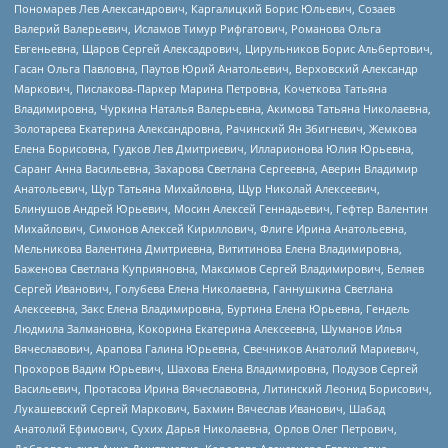
Пономарев Лев Александрович, Каргалицкий Борис Юльевич, Созаев
Валерий Валерьевич, Исламов Тимур Рифгатович, Романова Ольга
Евгеньевна, Щаров Сергей Алексадрович, Цирульников Борис Альбертович,
Гасан Ольга Павловна, Паутов Юрий Анатольевич, Верховский Александр
Маркович, Пислакова-Паркер Марина Петровна, Кочеткова Татьяна
Владимировна, Чуркина Наталья Валерьевна, Акимова Татьяна Николаевна,
Золотарева Екатерина Александровна, Рачинский Ян Збигневич, Жемкова
Елена Борисовна, Гудков Лев Дмитриевич, Илларионова Юлия Юрьевна,
Саранг Анна Васильевна, Захарова Светлана Сергеевна, Аверин Владимир
Анатольевич, Щур Татьяна Михайловна, Щур Николай Алексеевич,
Блинушов Андрей Юрьевич, Мосин Алексей Геннадьевич, Гефтер Валентин
Михайлович, Симонов Алексей Кириллович, Флиге Ирина Анатольевна,
Мельникова Валентина Дмитриевна, Вититинова Елена Владимировна,
Баженова Светлана Куприяновна, Максимов Сергей Владимирович, Беляев
Сергей Иванович, Голубева Елена Николаевна, Ганнушкина Светлана
Алексеевна, Закс Елена Владимировна, Буртина Елена Юрьевна, Гендель
Людмила Залмановна, Кокорина Екатерина Алексеевна, Шуманов Илья
Вячеславович, Арапова Галина Юрьевна, Свечников Анатолий Мариевич,
Прохоров Вадим Юрьевич, Шахова Елена Владимировна, Подузов Сергей
Васильевич, Протасова Ирина Вячеславовна, Литинский Леонид Борисович,
Лукашевский Сергей Маркович, Бахмин Вячеслав Иванович, Шабад
Анатолий Ефимович, Сухих Дарья Николаевна, Орлов Олег Петрович,