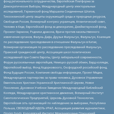
фонд регионального сотрудничества, Европейская Платформа за
Демократические Выборы, Международный центр электоральных
исследований, Германский фонд Маршалла Соединенных Штатов,
Тихоокеанский центр защиты окружающей среды и природных ресурсов,
Свободная Россия, Всемирный конгресс украинцев, Атлантический совет,
Человек в беде, Европейский фонд за демократию, Джеймстаунский фонд,
Прожект Хармони, Родники дракона, Врачи против насильственного
извлечения органов, Фалунь Дафа, Друзья Фалуньгун, Фалуньгун, Коалиция
по расследованию преследования в отношении Фалуньгун в Китае,
Всемирная организация по расследованию преследований Фалуньгун,
Пражский гражданский центр, Ассоциация школ политических
исследований при Совете Европы, Центр либеральной современности,
Форум русскоязычных европейцев, Немецко-русский обмен, Бард колледж,
Европейский выбор, Фонд Ходорковского, Оксфордский российский фонд,
Фонд Будущее России, Компания свободы информации, Проект Медиа,
Международное партнерство за права человека, Духовное Управление
Евангельских Христиан Украинской Христианской Церкви, Новое
Поколение, Духовное Учебное Заведение Международный Библейский
Колледж, Международное христианское движение, Всемирный Институт
Саентологических Предприятий, Церковь Духовной Технологии,
Европейская сеть организаций по наблюдению за выборами, Республика
Польша, СВОБОДНЫЙ ИДЕЛЬ-УРАЛ, Ассоциация развития журналистики,
IStories fonds, Королевский Институт Международных Отношений,