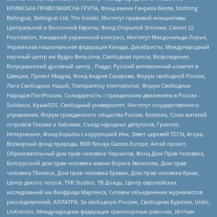
КРИМСЬКА ПРАВОЗАХИСНА ГРУПА, Фонд имени Генриха Бёлля, Stichting
Bellingcat, Bellingcat Ltd, The Insider, Институт правовой инициативы
Центральной и Восточной Европы, Фонд Открытой Эстонии, Calvert 22
Foundation, Канадский украинский конгресс, Институт Макдональда-Лорье,
Украинская национальная федерация Канады, Декабристы, Международный
научный центр им Вудро Вильсона, Свободная пресса, Возрождение,
Всеукраинский духовный центр , Риддл, Русский антивоенный комитет в
Швеции, Проект Медуза, Фонд Андрея Сахарова, Форум свободной России,
Лига Свободных Наций, Transparеncy International, Форум Свободных
Народов ПостРоссии, Солидарность с гражданским движением в России –
Solidarus, КрымSOS, Свободный университет, Институт государственного
управления, Форум гражданского общества Россия, Беллона, Союз жителей
островов Тисима и Хабомаи, Съезд народных депутатов, Гринпис
Интернешнл, Фонд борьбы с коррупцией Инк, Завет церквей TCCN, Агора,
Всемирный фонд природы, BDR Novaja Gazeta-Europe, Алтай проект,
Образовательный дом прав человека Чернигов, Фонд Дом Прав Человека,
Белорусский дом прав человека имени Бориса Звозскова, Дом прав
человека Тбилиси, Дом прав человека Ереван, Дом прав человека Крым,
Центр дикого лосося, TVR Studios, ТВ Дождь, Центр европейских
исследований им Вилфрида Мартенса, Сетевое объединение журналистов
расследователей, АЛЛАТРА, За свободную Россию, Свободная Бурятия, Uralic,
UnKremlin, Международная федерация транспортных рабочих, ИстЧам