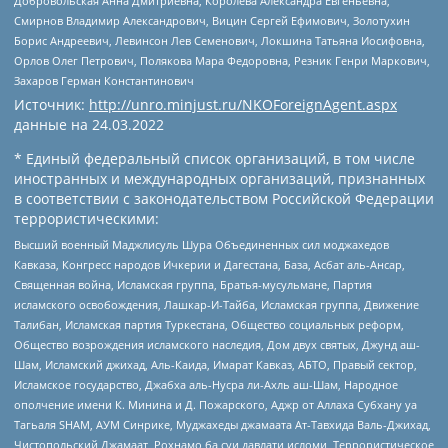
Добровольская Анна Дмитриевна, Королева Александра Евгеньевна,
Смирнов Владимир Александрович, Вицин Сергей Ефимович, Золотухин
Борис Андреевич, Левинсон Лев Семенович, Локшина Татьяна Иосифовна,
Орлов Олег Петрович, Полякова Мара Федоровна, Резник Генри Маркович,
Захаров Герман Константинович
Источник:
http://unro.minjust.ru/NKOForeignAgent.aspx
данные на
24.03.2022
* Единый федеральный список организаций, в том числе
иностранных и международных организаций, признанных
в соответствии с законодательством Российской Федерации
террористическими:
Высший военный Маджлисуль Шура Объединенных сил моджахедов
Кавказа, Конгресс народов Ичкерии и Дагестана, База, Асбат аль-Ансар,
Священная война, Исламская группа, Братья-мусульмане, Партия
исламского освобождения, Лашкар-И-Тайба, Исламская группа, Движение
Талибан, Исламская партия Туркестана, Общество социальных реформ,
Общество возрождения исламского наследия, Дом двух святых, Джунд аш-
Шам, Исламский джихад, Аль-Каида, Имарат Кавказ, АБТО, Правый сектор,
Исламское государство, Джабха аль-Нусра ли-Ахль аш-Шам, Народное
ополчение имени К. Минина и Д. Пожарского, Аджр от Аллаха Субхану уа
Тагьаля SHAM, АУМ Синрике, Муджахеды джамаата Ат-Тавхида Валь-Джихад,
Чистопольский Джамаат, Рохнамо ба суи давлати исломи, Террористическое