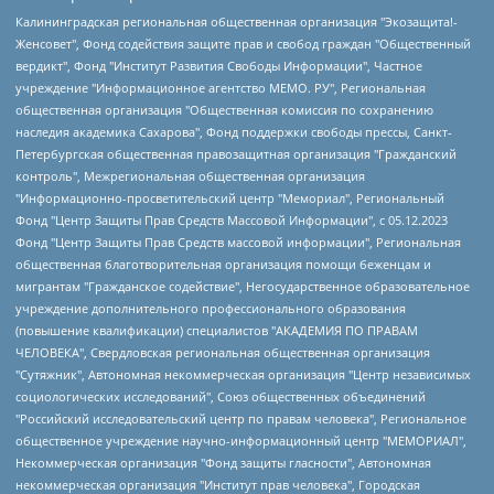
Калининградская региональная общественная организация "Экозащита!-Женсовет", Фонд содействия защите прав и свобод граждан "Общественный вердикт", Фонд "Институт Развития Свободы Информации", Частное учреждение "Информационное агентство МЕМО. РУ", Региональная общественная организация "Общественная комиссия по сохранению наследия академика Сахарова", Фонд поддержки свободы прессы, Санкт-Петербургская общественная правозащитная организация "Гражданский контроль", Межрегиональная общественная организация "Информационно-просветительский центр "Мемориал", Региональный Фонд "Центр Защиты Прав Средств Массовой Информации", с 05.12.2023 Фонд "Центр Защиты Прав Средств массовой информации", Региональная общественная благотворительная организация помощи беженцам и мигрантам "Гражданское содействие", Негосударственное образовательное учреждение дополнительного профессионального образования (повышение квалификации) специалистов "АКАДЕМИЯ ПО ПРАВАМ ЧЕЛОВЕКА", Свердловская региональная общественная организация "Сутяжник", Автономная некоммерческая организация "Центр независимых социологических исследований", Союз общественных объединений "Российский исследовательский центр по правам человека", Региональное общественное учреждение научно-информационный центр "МЕМОРИАЛ", Некоммерческая организация "Фонд защиты гласности", Автономная некоммерческая организация "Институт прав человека", Городская общественная организация "Екатеринбургское общество "МЕМОРИАЛ", Городская общественная организация "Рязанское историко-просветительское и правозащитное общество "Мемориал" (Рязанский Мемориал), Челябинский региональный орган общественной самодеятельности – женское общественное объединение "Женщины Евразии", Челябинский региональный орган общественной самодеятельности "Уральская правозащитная группа", Фонд содействия защите здоровья и социальной справедливости имени Андрея Рылькова, Автономная Некоммерческая Организация "Аналитический Центр Юрия Левады", Автономная некоммерческая организация социальной поддержки населения "Проект Апрель", Региональная общественная организация помощи женщинам и детям, находящимся в кризисной ситуации "Информационно-методический центр "Анна", Фонд содействия развитию массовых коммуникаций и правовому просвещению "Так-так-Так", Фонд содействия устойчивому развитию "Серебряная тайга", Свердловский региональный общественный фонд социальных проектов "Новое время", "Idel.Реалии", Кавказ.Реалии, Крым.Реалии, Телеканал Настоящее Время, Татаро-башкирская служба Радио Свобода (Azatliq Radiosi), Радио Свободная Европа/Радио Свобода (PCE/PC), "Сибирь.Реалии", "Фактограф", Благотворительный фонд помощи осужденным и их семьям, Автономная некоммерческая организация "Институт глобализации и социальных движений", Фонд "В защиту прав заключенных", Частное учреждение "Центр поддержки и содействия развитию средств массовой информации", Пензенский региональный общественный благотворительный фонд "Гражданский союз", "Север.Реалии", Некоммерческая организация Фонд "Правовая инициатива", Общество с ограниченной ответственностью "Радио Свободная Европа/Радио Свобода", Чешское информационное агентство "MEDIUM-ORIENT", Красноярская региональная общественная организация "Мы против СПИДа", Камалягин Денис Николаевич, Маркелов Сергей Евгеньевич, Пономарев Лев Александрович, Савицкая Людмила Алексеевна, Автономная некоммерческая организация "Центр по работе с проблемой насилия "НАСИЛИЮ.НЕТ", Межрегиональный профессиональный союз работников здравоохранения "Альянс врачей", Юридическое лицо, зарегистрированное в Латвийской Республике, SIA "Medusa Project" (регистрационный номер 40103797863, дата регистрации 10.06.2014), Некоммерческая организация "Фонд по борьбе с коррупцией", Автономная некоммерческая организация "Институт права и публичной политики", Баданин Роман Сергеевич, Гликин Максим Александрович, Железнова Мария Михайловна, Лукьянова Юлия Сергеевна, Маетная Елизавета Витальевна, Маняхин Петр Борисович, Чуракова Ольга Владимировна, Ярош Юлия Петровна, Юридическое лицо "The Insider SIA", зарегистрированное в Риге, Латвийская Республика (дата регистрации 26.06.2015), являющееся администратором доменного имени интернет-издания "The Insider SIA", https://theins.ru, Постернак Алексей Евгеньевич, Рубин Михаил Аркадьевич, Анин Роман Александрович, Юридическое лицо Istories fonds, зарегистрированное в Латвийской Республике (регистрационный номер 50008295751, дата регистрации 24.02.2020), Великовский Дмитрий Александрович, Долинина Ирина Николаевна, Мароховская Алеся Алексеевна, Шлейнов Роман Юрьевич, Шмагун Олеся Валентиновна, Общество с ограниченной ответственностью "Альтаир 2021", Общество с ограниченной ответственностью "Вега 2021", Общество с ограниченной ответственностью "Главный редактор 2021", Общество с ограниченной ответственностью "Ромашки монолит", Важенков Артем Валерьевич, Ивановская областная общественная организация "Центр гендерных исследований", Гурман Юрий Альбертович, Медиапроект "ОВД-Инфо", Егоров Владимир Владимирович, Жилинский Владимир Александрович, Общество с ограниченной ответственностью "ЗП", Иванова София Юрьевна, Карезина Инна Павловна, Кильтау Екатерина Викторовна, Петров Алексей Викторович, Пискунов Сергей Евгеньевич, Смирнов Сергей Сергеевич, Тихонов Михаил Сергеевич, Общество с ограниченной ответственностью "ЖУРНАЛИСТ-ИНОСТРАННЫЙ АГЕНТ", Арапова Галина Юрьевна, Вольтская Татьяна Анатольевна, Американская компания "Mason G.E.S. Anonymous Foundation" (США), являющаяся владельцем интернет-издания https://mnews.world/, Компания "Stichting Bellingcat", зарегистрированная в Нидерландах (дата регистрации 11.07.2018), Захаров Андрей Вячеславович, Клепиковская Екатерина Дмитриевна, Общество с ограниченной ответственностью "МЕМО", Перл Роман Александрович, Симонов Евгений Алексеевич, Соловьева Елена Анатольевна, Сотников Даниил Владимирович, Сурначева Елизавета Дмитриевна, Автономная некоммерческая организация по защите прав человека и информированию населения "Якутия – Наше Мнение", Общество с ограниченной ответственностью "Москоу диджитал медиа", с 26.01.2023 Общество с ограниченной ответственностью "Чайка Белые сады", Ветошкина Валерия Валерьевна, Заговора Максим Александрович, Межрегиональное общественное движение "Российская ЛГБТ - сеть", Оленичев Максим Владимирович, Павлов Иван Юрьевич, Скворцова Елена Сергеевна, Общество с ограниченной ответственностью "Как бы инагент", Кочетков Игорь Викторович, Общество с ограниченной ответственностью "Честные выборы", Еланчик Олег Александрович, Общество с ограниченной ответственностью "Нобелевский призыв", Гималова Регина Эмилевна, Григорьев Андрей Валерьевич, Григорьева Алина Александровна, Ассоциация по содействию защите прав призывников, альтернативнослужащих и военнослужащих "Правозащитная группа "Гражданин.Армия.Право", Хисамова Регина Фаритовна, Автономная некоммерческая организация по реализации социально-правовых программ "Лилит", Дальневосточное общественное движение "Маяк", Санкт-Петербургская ЛГБТ-инициативная группа "Выход", Инициативная группа ЛГБТ+ "Реверс", Алексеев Андрей Викторович, Бекбулатова Таисия Львовна, Беляев Иван Михайлович, Владыкина Елена Сергеевна, Гельман Марат Александрович, Никульшина Вероника Юрьевна, Толоконникова Надежда Андреевна, Шендерович Виктор Анатольевич, Общество с ограниченной ответственностью "Данное сообщение", Общество с ограниченной ответственностью Издательский дом "Новая глава", Айнбиндер Александра Александровна, Московский комьюнити-центр для ЛГБТ+инициатив, Благотворительный фонд развития филантропии, Deutsche Welle (Германия, Kurt-Schumacher-Strasse 3, 53113 Bonn), Борзунова Мария Михайловна, Воробьев Виктор Викторович, Голубева Анна Львовна, Константинова Алла Михайловна, Малкова Ирина Владимировна, Мурадов Мурад Абдулгалимович, Осетинская Елизавета Николаевна, Понасенков Евгений Николаевич, Ганапольский Матвей Юрьевич, Киселев Евгений Алексеевич, Борухович Ирина Григорьевна, Дремин Иван Тимофеевич, Дубровский Дмитрий Викторович, Красноярская региональная общественная организация поддержки и развития альтернативных образовательных технологий и межкультурных коммуникаций "ИНТЕРРА", Маяковская Екатерина Алексеевна, Фейгин Марк Захарович, Филимонов Андрей Викторович, Дзугкоева Регина Николаевна, Доброхотов Роман Александрович, Дудь Юрий Александрович, Елкин Сергей Владимирович, Кругликов Кирилл Игоревич, Сабунаева Мария Леонидовна, Семенов Алексей Владимирович, Шаинян Карен Багратович, Шульман Екатерина Михайловна, Асафьев Артур Валерьевич, Вахштайн Виктор Семенович, Венедиктов Алексей Алексеевич, Лушникова Екатерина Евгеньевна, Волков Леонид Михайлович, Невзоров Александр Глебович, Пархоменко Сергей Борисович, Сироткин Ярослав Николаевич, Кара-Мурза Владимир Владимирович, Баранова Наталья Владимировна, Гозман Леонид Яковлевич, Кагарлицкий Борис Юльевич, Климарев Михаил Валерьевич, Милов Владимир Станиславович, Автономная некоммерческая организация Краснодарский центр современного искусства "Типография", Моргенштерн Алишер Тагирович, Соболь Любовь Эдуардовна, Общество с ограниченной ответственностью "ЛИЗА НОРМ", Каспаров Гарри Кимович, Ходорковский Михаил Борисович, Общество с ограниченной ответственностью "Апрельские тезисы", Данилович Ирина Брониславовна, Кашин Олег Владимирович, Петров Николай Владимирович, Пивоваров Алексей Владимирович, Соколов Михаил Владимирович, Цветкова Юлия Владимировна, Чичваркин Евгений Александрович, Комитет против пыток/Команда против пыток, Общество с ограниченной ответственностью "Первый научный", Общество с ограниченной ответственностью "Вертолет и ко", Белоцерковская Вероника Борисовна, Кац Максим Евгеньевич, Лазарева Татьяна Юрьевна, Шаведдинов Руслан Табризович, Яшин Илья Валерьевич, Общество с ограниченной ответственностью "Иноагент ААВ", Алешковский Дмитрий Петрович, Альбац Евгения Марковна, Быков Дмитрий Львович, Галямина Юлия Евгеньевна, Лойко Сергей Леонидович, Мартынов Кирилл Константинович, Медведев Сергей Александрович, Крашенинников Федор Геннадиевич, Гордеева Катерина Вл