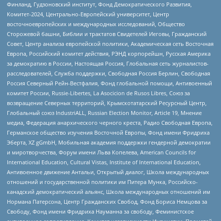
Финланд, Гудзоновский институт, Фонд Демократического Развития,
Комитет-2024, Центрально-Европейский университет, Центр
восточноевропейских и международных исследований, Общество
Сторожевой башни, Библии и трактатов Свидетелей Иеговы, Гражданский
Совет, Центр анализа европейской политики, Академическая сеть Восточная
Европа, Российский комитет действия, РЭНД корпорейшн, Русская Америка
за демократию в России, Настоящая Россия, Глобальная сеть журналистов-
расследователей, Служба поддержки, Свободная Россия Берлин, Свободная
Россия Северный Рейн-Вестфалия, Фонд глобальной помощи, Антивоенный
комитет России, Russie-Libertes, La Asocicion de Rusos Libres, Союз за
возвращение Северных территорий, Крымскотатарский Ресурсный Центр,
Глобальный союз IndustriALL, Russian Election Monitor, Article 19, Мнение
медиа, Федерация анархического черного креста, Радио Свободная Европа,
Германское общество изучения Восточной Европы, Фонд имени Фридриха
Эберта, XZ gGmbH, Мобильная академия поддержки гендерной демократии
и миротворчества, Форум имени Льва Копелева, American Councils for
International Education, Cultural Vistas, Institute of International Education,
Антивоенное движение Антальи, Открытый диалог, Школа международных
отношений и государственной политики им Питера Мунка, Российско-
канадский демократический альянс, Школа международных отношений им
Нормана Патерсона, Центр Гражданских Свобод, Фонд Бориса Немцова за
Свободу, Фонд имени Фридриха Науманна за свободу, Феминистское