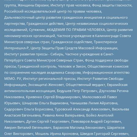
группа, Женщины Евразии, Институт прав человека, Фонд защиты гласности,
Российский исследовательский центр по правам человека,
Дальневосточный центр развития гражданских инициатив и социального
партнерства, Гражданское действие, Центр независимых социологических
исследований, Сутяжник, АКАДЕМИЯ ПО ПРАВАМ ЧЕЛОВЕКА, Центр развития
некоммерческих организаций, Частное учреждение в Калининграде Совета
Министров северных стран, Гражданское содействие, Трансперенси
Интернешнл-Р, Центр Защиты Прав Средств Массовой Информации,
Институт развития прессы - Сибирь, Частное учреждение в Санкт-
Петербурге Совета Министров Северных Стран, Фонд поддержки свободы
прессы, Гражданский контроль, Человек и Закон, Общественная комиссия
по сохранению наследия академика Сахарова, Информационное агентство
МЕМО. РУ, Институт региональной прессы, Институт Развития Свободы
Информации, Экозащита!-Женсовет, Общественный вердикт, Евразийская
антимонопольная ассоциация, Бедушев Петр Петрович, Дзугкоева Регина
Николаевна, Кривенко Сергей Владимирович, Милославский Павел
Юрьевич, Шнырова Ольга Вадимовна, Чанышева Лилия Айратовна,
Сидорович Ольга Борисовна, Туровский Александр Алексеевич, Васильева
Анастасия Евгеньевна, Ривина Анна Валерьевна, Бойко Анатолий
Николаевич, Дугин Сергей Георгиевич, Пивоваров Андрей Сергеевич,
Аверин Виталий Евгеньевич, Барахоев Магомед Бекханович, Шарипков
Олег Викторович, Мошель Ирина Ароновна, Шведов Григорий Сергеевич,