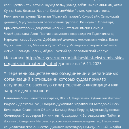
сообщество Сеть, Катиба Таухид валь-Джихад, Хайят Тахрир аш-Шам, Ахлю
Сунна Валь Джамаа, National Socialism/White Power, Артподготовка,
Религиозная группа “Джамаат “Красный пахарь”, Колумбайн, Хатлонский
джамаат, Мусульманская религиозная группа п. Кушкуль г. Оренбург,
Крымско-татарский добровольческий батальон имени Номана
Челебиджихана, Азов, Партия исламского возрождения Таджикистана,
Народная самооборона, Дуббайский джамаат, московская ячейка, Батал-
Хаджи Белхороев, Маньяки Культ Убийц, Молодёжь Которая Улыбается,
Легион Свобода России, Айдар, Русский добровольческий корпус
Источник:
http://nac.gov.ru/terroristicheskie-i-ekstremistskie-
organizacii-i-materialy.html
данные на
16.11.2023
* Перечень общественных объединений и религиозных
организаций в отношении которых судом принято
вступившее в законную силу решение о ликвидации или
запрете деятельности:
Национал-большевистская партия, ВЕК РА, Рада земли Кубанской Духовно
Родовой Державы Русь, Община Духовного Управления Асгардской Веси
Беловодья, Славянская Община Капища Веды Перуна, Мужская Духовная
Семинария Староверов-Инглингов, Нурджулар, К Богодержавию, Таблиги
Джамаат, Свидетели Иеговы, Русское национальное единство, Национал-
социалистическое общество, Джамаат мувахидов, Объединенный Вилайат