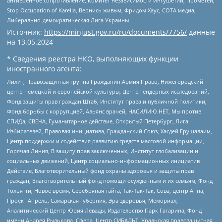
антивоенное сопротивление, Комитет независимости Ингушетии, Прометей,
Stop Occupation of Karelia, Вернись живым, Фридом Хаус, СОТА медиа,
Либерально-демократическая Лига Украины
Источник:
https://minjust.gov.ru/ru/documents/7756/
данные
на
13.05.2024
* Сведения реестра НКО, выполняющих функции
иностранного агента:
Лилит, Правозащитная группа Гражданин.Армия.Право, Нижегородский
центр немецкой и европейской культуры, Центр гендерных исследований,
Фонд защиты прав граждан Штаб, Институт права и публичной политики,
Фонд борьбы с коррупцией, Альянс врачей, НАСИЛИЮ.НЕТ, Мы против
СПИДа, СВЕЧА, Гуманитарное действие, Открытый Петербург, Лига
Избирателей, Правовая инициатива, Гражданский Союз, Хасдей Ерушалаим,
Центр поддержки и содействия развитию средств массовой информации,
Горячая Линия, В защиту прав заключенных, Институт глобализации и
социальных движений, Центр социально-информационных инициатив
Действие, Благотворительный фонд охраны здоровья и защиты прав
граждан, Благотворительный фонд помощи осужденным и их семьям, Фонд
Тольятти, Новое время, Серебряная тайга, Так-Так-Так, Сова, центр Анна,
Проект Апрель, Самарская губерния, Эра здоровья, Мемориал,
Аналитический Центр Юрия Левады, Издательство Парк Гагарина, Фонд
имени Андрея Рылькова, Сфера, Центр СИБАЛЬТ, Уральская правозащитная