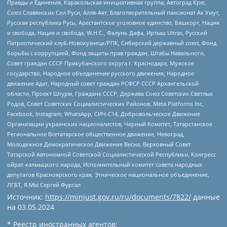
Правды и Единения, Каракольская инициативная группа, Автоград Крю,
Союз Славянских Сил Руси, Алля-Аят, Благотворительный пансионат Ак Умут,
Русская республика Русь, Арестантское уголовное единство, Башкорт, Нация
и свобода, Нация и свобода, W.H.С., Фалунь Дафа, Иртыш Ultras, Русский
Патриотический клуб-Новокузнецк/РПК, Сибирский державный союз, Фонд
борьбы с коррупцией, Фонд защиты прав граждан, Штабы Навального,
Совет граждан СССР Прикубанского округа г. Краснодара, Мужское
государство, Народное объединение русского движения, Народное
движение Адат, Народный совет граждан РСФСР СССР Архангельской
области, Проект Штурм, Граждане СССР, Держава Союз Советских Светлых
Родов, Совет Советских Социалистических Районов, Meta Platforms Inc,
Facebook, Instagram, WhatsApp, СИЧ-С14, Добровольческое Движение
Организации украинских националистов, Черный Комитет, Татарстанское
Региональное Всетатарское общественное движение, Невоград,
Молодежное Демократическое Движение Весна, Верховный Совет
Татарской Автономной Советской Социалистической Республики, Конгресс
ойрат-калмыцкого народа, Исполнительный комитет совета народных
депутатов Красноярского края, Этническое национальное объединение,
ЛГБТ, Я.МЫ Сергей Фургал
Источник:
https://minjust.gov.ru/ru/documents/7822/
данные
на
03.05.2024
* Реестр иностранных агентов: