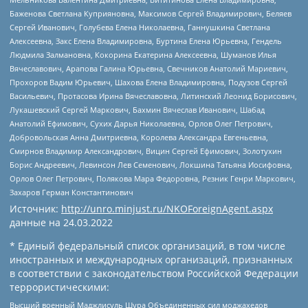
Баженова Светлана Куприяновна, Максимов Сергей Владимирович, Беляев
Сергей Иванович, Голубева Елена Николаевна, Ганнушкина Светлана
Алексеевна, Закс Елена Владимировна, Буртина Елена Юрьевна, Гендель
Людмила Залмановна, Кокорина Екатерина Алексеевна, Шуманов Илья
Вячеславович, Арапова Галина Юрьевна, Свечников Анатолий Мариевич,
Прохоров Вадим Юрьевич, Шахова Елена Владимировна, Подузов Сергей
Васильевич, Протасова Ирина Вячеславовна, Литинский Леонид Борисович,
Лукашевский Сергей Маркович, Бахмин Вячеслав Иванович, Шабад
Анатолий Ефимович, Сухих Дарья Николаевна, Орлов Олег Петрович,
Добровольская Анна Дмитриевна, Королева Александра Евгеньевна,
Смирнов Владимир Александрович, Вицин Сергей Ефимович, Золотухин
Борис Андреевич, Левинсон Лев Семенович, Локшина Татьяна Иосифовна,
Орлов Олег Петрович, Полякова Мара Федоровна, Резник Генри Маркович,
Захаров Герман Константинович
Источник:
http://unro.minjust.ru/NKOForeignAgent.aspx
данные на
24.03.2022
* Единый федеральный список организаций, в том числе
иностранных и международных организаций, признанных
в соответствии с законодательством Российской Федерации
террористическими:
Высший военный Маджлисуль Шура Объединенных сил моджахедов