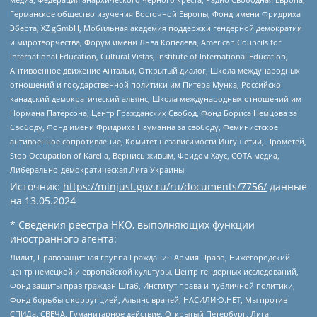
Германское общество изучения Восточной Европы, Фонд имени Фридриха
Эберта, XZ gGmbH, Мобильная академия поддержки гендерной демократии
и миротворчества, Форум имени Льва Копелева, American Councils for
International Education, Cultural Vistas, Institute of International Education,
Антивоенное движение Антальи, Открытый диалог, Школа международных
отношений и государственной политики им Питера Мунка, Российско-
канадский демократический альянс, Школа международных отношений им
Нормана Патерсона, Центр Гражданских Свобод, Фонд Бориса Немцова за
Свободу, Фонд имени Фридриха Науманна за свободу, Феминистское
антивоенное сопротивление, Комитет независимости Ингушетии, Прометей,
Stop Occupation of Karelia, Вернись живым, Фридом Хаус, СОТА медиа,
Либерально-демократическая Лига Украины
Источник:
https://minjust.gov.ru/ru/documents/7756/
данные
на
13.05.2024
* Сведения реестра НКО, выполняющих функции
иностранного агента:
Лилит, Правозащитная группа Гражданин.Армия.Право, Нижегородский
центр немецкой и европейской культуры, Центр гендерных исследований,
Фонд защиты прав граждан Штаб, Институт права и публичной политики,
Фонд борьбы с коррупцией, Альянс врачей, НАСИЛИЮ.НЕТ, Мы против
СПИДа, СВЕЧА, Гуманитарное действие, Открытый Петербург, Лига