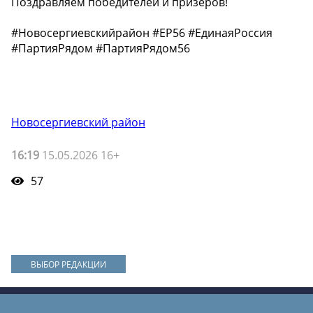
Поздравляем победителей и призёров!
#Новосергиевскийрайон #ЕР56 #ЕдинаяРоссия
#ПартияРядом #ПартияРядом56
Новосергиевский район
16:19
15.05.2026 16+
57
ВЫБОР РЕДАКЦИИ