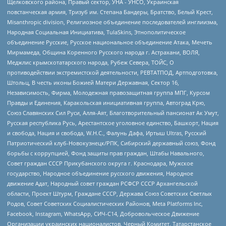
Щелковского района, Правый сектор, УНА - УНСО, Украинская
повстанческая армия, Тризуб им. Степана Бандеры, Братство, Белый Крест,
Misanthropic division, Религиозное объединение последователей инглиизма,
Народная Социальная Инициатива, TulaSkins, Этнополитическое
объединение Русские, Русское национальное объединение Атака, Мечеть
Мирмамеда, Община Коренного Русского народа г. Астрахани, ВОЛЯ,
Меджлис крымскотатарского народа, Рубеж Севера, ТОЙС, О
противодействии экстремистской деятельности, РЕВТАТПОД, Артподготовка,
Штольц, В честь иконы Божией Матери Державная, Сектор 16,
Независимость, Фирма, Молодежная правозащитная группа МПГ, Курсом
Правды и Единения, Каракольская инициативная группа, Автоград Крю,
Союз Славянских Сил Руси, Алля-Аят, Благотворительный пансионат Ак Умут,
Русская республика Русь, Арестантское уголовное единство, Башкорт, Нация
и свобода, Нация и свобода, W.H.С., Фалунь Дафа, Иртыш Ultras, Русский
Патриотический клуб-Новокузнецк/РПК, Сибирский державный союз, Фонд
борьбы с коррупцией, Фонд защиты прав граждан, Штабы Навального,
Совет граждан СССР Прикубанского округа г. Краснодара, Мужское
государство, Народное объединение русского движения, Народное
движение Адат, Народный совет граждан РСФСР СССР Архангельской
области, Проект Штурм, Граждане СССР, Держава Союз Советских Светлых
Родов, Совет Советских Социалистических Районов, Meta Platforms Inc,
Facebook, Instagram, WhatsApp, СИЧ-С14, Добровольческое Движение
Организации украинских националистов, Черный Комитет, Татарстанское