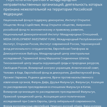
неправительственных организаций, деятельность которых
признана нежелательной на территории Российской
Федерации:
Национальный фонд в поддержку демократии, Институт Открытое
Общество Фонд Содействия, Фонд Открытое общество, Американо-
российский фонд по экономическому и правовому развитию,
Национальный Демократический Институт Международных Отношений,
MEDIA DEVELOPMENT INVESTMENT FUND, Международный Республиканский
Институт, Открытая Россия, Институт современной России, Черноморский
фонд регионального сотрудничества, Европейская Платформа за
Демократические Выборы, Международный центр электоральных
исследований, Германский фонд Маршалла Соединенных Штатов,
Тихоокеанский центр защиты окружающей среды и природных ресурсов,
Свободная Россия, Всемирный конгресс украинцев, Атлантический совет,
Человек в беде, Европейский фонд за демократию, Джеймстаунский фонд,
Прожект Хармони, Родники дракона, Врачи против насильственного
извлечения органов, Фалунь Дафа, Друзья Фалуньгун, Фалуньгун, Коалиция
по расследованию преследования в отношении Фалуньгун в Китае,
Всемирная организация по расследованию преследований Фалуньгун,
Пражский гражданский центр, Ассоциация школ политических
исследований при Совете Европы, Центр либеральной современности,
Форум русскоязычных европейцев, Немецко-русский обмен, Бард колледж,