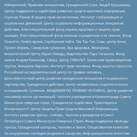
Избирателей, Правовая инициатива, Гражданский Союз, Хасдей Ерушалаим,
Центр поддержки и содействия развитию средств массовой информации,
Горячая Линия, В защиту прав заключенных, Институт глобализации и
социальных движений, Центр социально-информационных инициатив
Действие, Благотворительный фонд охраны здоровья и защиты прав
граждан, Благотворительный фонд помощи осужденным и их семьям, Фонд
Тольятти, Новое время, Серебряная тайга, Так-Так-Так, Сова, центр Анна,
Проект Апрель, Самарская губерния, Эра здоровья, Мемориал,
Аналитический Центр Юрия Левады, Издательство Парк Гагарина, Фонд
имени Андрея Рылькова, Сфера, Центр СИБАЛЬТ, Уральская правозащитная
группа, Женщины Евразии, Институт прав человека, Фонд защиты гласности,
Российский исследовательский центр по правам человека,
Дальневосточный центр развития гражданских инициатив и социального
партнерства, Гражданское действие, Центр независимых социологических
исследований, Сутяжник, АКАДЕМИЯ ПО ПРАВАМ ЧЕЛОВЕКА, Центр развития
некоммерческих организаций, Частное учреждение в Калининграде Совета
Министров северных стран, Гражданское содействие, Трансперенси
Интернешнл-Р, Центр Защиты Прав Средств Массовой Информации,
Институт развития прессы - Сибирь, Частное учреждение в Санкт-
Петербурге Совета Министров Северных Стран, Фонд поддержки свободы
прессы, Гражданский контроль, Человек и Закон, Общественная комиссия
по сохранению наследия академика Сахарова, Информационное агентство