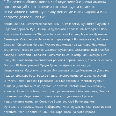
* Перечень общественных объединений и религиозных
организаций в отношении которых судом принято
вступившее в законную силу решение о ликвидации или
запрете деятельности:
Национал-большевистская партия, ВЕК РА, Рада земли Кубанской Духовно
Родовой Державы Русь, Община Духовного Управления Асгардской Веси
Беловодья, Славянская Община Капища Веды Перуна, Мужская Духовная
Семинария Староверов-Инглингов, Нурджулар, К Богодержавию, Таблиги
Джамаат, Свидетели Иеговы, Русское национальное единство, Национал-
социалистическое общество, Джамаат мувахидов, Объединенный Вилайат
Кабарды, Балкарии и Карачая, Союз славян, Ат-Такфир Валь-Хиджра, Пит
Буль, Национал-социалистическая рабочая партия России, Славянский союз,
Формат-18, Благородный Орден Дьявола, Армия воли народа,
Национальная Социалистическая Инициатива города Череповца, Духовно-
Родовая Держава Русь, Русское национальное единство, Древнерусской
Инглистической церкви Православных Староверов-Инглингов, Русский
общенациональный союз, Движение против нелегальной иммиграции,
Кровь и Честь, О свободе совести и о религиозных объединениях, Омская
организация общественного политического движения Русское
национальное единство, Северное Братство, Клуб Болельщиков
Футбольного Клуба Динамо, Файзрахманисты, Мусульманская религиозная
организация п. Боровский, Община Коренного Русского народа