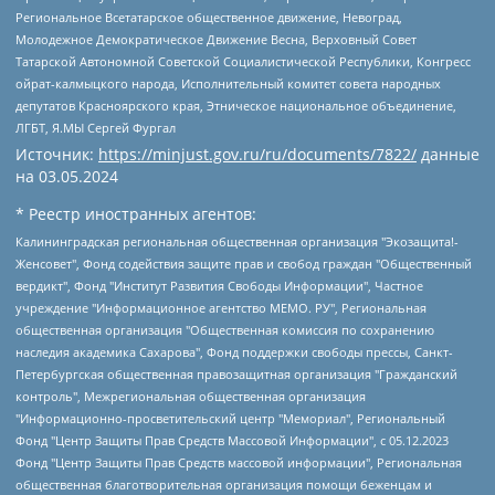
Региональное Всетатарское общественное движение, Невоград,
Молодежное Демократическое Движение Весна, Верховный Совет
Татарской Автономной Советской Социалистической Республики, Конгресс
ойрат-калмыцкого народа, Исполнительный комитет совета народных
депутатов Красноярского края, Этническое национальное объединение,
ЛГБТ, Я.МЫ Сергей Фургал
Источник:
https://minjust.gov.ru/ru/documents/7822/
данные
на
03.05.2024
* Реестр иностранных агентов:
Калининградская региональная общественная организация "Экозащита!-Женсовет", Фонд содействия защите прав и свобод граждан "Общественный вердикт", Фонд "Институт Развития Свободы Информации", Частное учреждение "Информационное агентство МЕМО. РУ", Региональная общественная организация "Общественная комиссия по сохранению наследия академика Сахарова", Фонд поддержки свободы прессы, Санкт-Петербургская общественная правозащитная организация "Гражданский контроль", Межрегиональная общественная организация "Информационно-просветительский центр "Мемориал", Региональный Фонд "Центр Защиты Прав Средств Массовой Информации", с 05.12.2023 Фонд "Центр Защиты Прав Средств массовой информации", Региональная общественная благотворительная организация помощи беженцам и мигрантам "Гражданское содействие", Негосударственное образовательное учреждение дополнительного профессионального образования (повышение квалификации) специалистов "АКАДЕМИЯ ПО ПРАВАМ ЧЕЛОВЕКА", Свердловская региональная общественная организация "Сутяжник", Автономная некоммерческая организация "Центр независимых социологических исследований", Союз общественных объединений "Российский исследовательский центр по правам человека", Региональное общественное учреждение научно-информационный центр "МЕМОРИАЛ", Некоммерческая организация "Фонд защиты гласности", Автономная некоммерческая организация "Институт прав человека", Городская общественная организация "Екатеринбургское общество "МЕМОРИАЛ", Городская общественная организация "Рязанское историко-просветительское и правозащитное общество "Мемориал" (Рязанский Мемориал), Челябинский региональный орган общественной самодеятельности – женское общественное объединение "Женщины Евразии", Челябинский региональный орган общественной самодеятельности "Уральская правозащитная группа", Фонд содействия защите здоровья и социальной справедливости имени Андрея Рылькова, Автономная Некоммерческая Организация "Аналитический Центр Юрия Левады", Автономная некоммерческая организация социальной поддержки населения "Проект Апрель", Региональная общественная организация помощи женщинам и детям, находящимся в кризисной ситуации "Информационно-методический центр "Анна", Фонд содействия развитию массовых коммуникаций и правовому просвещению "Так-так-Так", Фонд содействия устойчивому развитию "Серебряная тайга", Свердловский региональный общественный фонд социальных проектов "Новое время", "Idel.Реалии", Кавказ.Реалии, Крым.Реалии, Телеканал Настоящее Время, Татаро-башкирская служба Радио Свобода (Azatliq Radiosi), Радио Свободная Европа/Радио Свобода (PCE/PC), "Сибирь.Реалии", "Фактограф", Благотворительный фонд помощи осужденным и их семьям, Автономная некоммерческая организация "Институт глобализации и социальных движений", Фонд "В защиту прав заключенных", Частное учреждение "Центр поддержки и содействия развитию средств массовой информации", Пензенский региональный общественный благотворительный фонд "Гражданский союз", "Север.Реалии", Некоммерческая организация Фонд "Правовая инициатива", Общество с ограниченной ответственностью "Радио Свободная Европа/Радио Свобода", Чешское информационное агентство "MEDIUM-ORIENT", Красноярская региональная общественная организация "Мы против СПИДа", Камалягин Денис Николаевич, Маркелов Сергей Евгеньевич, Пономарев Лев Александрович, Савицкая Людмила Алексеевна, Автономная некоммерческая организация "Центр по работе с проблемой насилия "НАСИЛИЮ.НЕТ", Межрегиональный профессиональный союз работников здравоохранения "Альянс врачей", Юридическое лицо, зарегистрированное в Латвийской Республике, SIA "Medusa Project" (регистрационный номер 40103797863, дата регистрации 10.06.2014), Некоммерческая организация "Фонд по борьбе с коррупцией", Автономная некоммерческая организация "Институт права и публичной политики", Баданин Роман Сергеевич, Гликин Максим Александрович, Железнова Мария Михайловна, Лукьянова Юлия Сергеевна, Маетная Елизавета Витальевна, Маняхин Петр Борисович, Чуракова Ольга Владимировна, Ярош Юлия Петровна, Юридическое лицо "The Insider SIA", зарегистрированное в Риге, Латвийская Республика (дата регистрации 26.06.2015), являющееся администратором доменного имени интернет-издания "The Insider SIA", https://theins.ru, Постернак Алексей Евгеньевич, Рубин Михаил Аркадьевич, Анин Роман Александрович, Юридическое лицо Istories fonds, зарегистрированное в Латвийской Республике (регистрационный номер 50008295751, дата регистрации 24.02.2020), Великовский Дмитрий Александрович, Долинина Ирина Николаевна, Мароховская Алеся Алексеевна, Шлейнов Роман Юрьевич, Шмагун Олеся Валентиновна, Общество с ограниченной ответственностью "Альтаир 2021", Общество с ограниченной ответственностью "Вега 2021", Общество с ограниченной ответственностью "Главный редактор 2021", Общество с ограниченной ответственностью "Ромашки монолит", Важенков Артем Валерьевич, Ивановская областная общественная организация "Центр гендерных исследований", Гурман Юрий Альбертович, Медиапроект "ОВД-Инфо", Егоров Владимир Владимирович, Жилинский Владимир Александрович, Общество с ограниченной ответственностью "ЗП", Иванова София Юрьевна, Карезина Инна Павловна, Кильтау Екатерина Викторовна, Петров Алексей Викторович, Пискунов Сергей Евгеньевич, Смирнов Сергей Сергеевич, Тихонов Михаил Сергеевич, Общество с ограниченной ответственностью "ЖУРНАЛИСТ-ИНОСТРАННЫЙ АГЕНТ", Арапова Галина Юрьевна, Вольтская Татьяна Анатольевна, Американская компания "Mason G.E.S. Anonymous Foundation" (США), являющаяся владельцем интернет-издания https://mnews.world/, Компания "Stichting Bellingcat", зарегистрированная в Нидерландах (дата регистрации 11.07.2018), Захаров Андрей Вячеславович, Клепиковская Екатерина Дмитриевна, Общество с ограниченной ответственностью "МЕМО", Перл Роман Александрович, Симонов Евгений Алексеевич, Соловьева Елена Анатольевна, Сотников Даниил Владимирович, Сурначева Елизавета Дмитриевна, Автономная некоммерческая организация по защите прав человека и информированию населения "Якутия – Наше Мнение", Общество с ограниченной ответственностью "Москоу диджитал медиа", с 26.01.2023 Общество с ограниченной ответственностью "Чайка Белые сады", Ветошкина Валерия Валерьевна, Заговора Максим Александрович, Межрегиональное общественное движение "Российская ЛГБТ - сеть", Оленичев Максим Владимирович, Павлов Иван Юрьевич, Скворцова Елена Сергеевна, Общество с ограниченной ответственностью "Как бы инагент", Кочетков Игорь Викторович, Общество с ограниченной ответственностью "Честные выборы", Еланчик Олег Александрович, Общество с ограниченной ответственностью "Нобелевский призыв", Гималова Регина Эмилевна, Григорьев Андрей Валерьевич, Григорьева Алина Александровна, Ассоциация по содействию защите прав призывников, альтернативнослужащих и военнослужащих "Правозащитная группа "Гражданин.Армия.Право", Хисамова Регина Фаритовна, Автономная некоммерческая организация по реализации социально-правовых программ "Лилит", Дальневосточное общественное движение "Маяк", Санкт-Петербургская ЛГБТ-инициативная группа "Выход", Инициативная группа ЛГБТ+ "Реверс", Алексеев Андрей Викторович, Бекбулатова Таисия Львовна, Беляев Иван Михайлович, Владыкина Елена Сергеевна, Гельман Марат Александрович, Никульшина Вероника Юрьевна, Толоконникова Надежда Андреевна, Шендерович Виктор Анатольевич, Общество с ограниченной ответственностью "Данное сообщение", Общество с ограниченной ответственностью Издательский дом "Новая глава", Айнбиндер Александра Александровна, Московский комьюнити-центр для ЛГБТ+инициатив, Благотворительный фонд развития филантропии, Deutsche Welle (Германия, Kurt-Schumacher-Strasse 3, 53113 Bonn), Борзунова Мария Михайловна, Воробьев Виктор Викторович, Голубева Анна Львовна, Константинова Алла Михайловна, Малкова Ирина Владимировна, Мурадов Мурад Абдулгалимович, Осетинская Елизавета Николаевна, Понасенков Евгений Николаевич, Ганапольский Матвей Юрьевич, Киселев Евгений Алексеевич, Борухович Ирина Григорьевна, Дремин Иван Тимофеевич, Дубровский Дмитрий Викторович, Красноярская региональная общественная организация поддержки и развития альтернативных образовательных технологий и межкультурных коммуникаций "ИНТЕРРА", Маяковская Екатерина Алексеевна, Фейгин Марк Захарович, Филимонов Андрей Викторович, Дзугкоева Регина Николаевна, Доброхотов Роман Александрович, Дудь Юрий Александрович, Елкин Сергей Владимирович, Кругликов Кирилл Игоревич, Сабунаева Мария Леонидовна, Семенов Алексей Владимирович, Шаинян Карен Багратович, Шульман Екатерина Михайловна, Асафьев Артур Валерьевич, Вахштайн Виктор Семенович, Венедиктов Алексей Алексеевич, Лушникова Екатерина Евгеньевна, Волков Леонид Михайлович, Невзоров Александр Глебович, Пархоменко Сергей Борисович, Сироткин Ярослав Николаевич, Кара-Мурза Владимир Владимирович, Баранова Наталья Владимировна, Гозман Леонид Яковлевич, Кагарлицкий Борис Юльевич, Климарев Михаил Валерьевич, Милов Владимир Станиславович, Автономная некоммерческая организация Краснодарский центр современного искусства "Типография", Моргенштерн Алишер Тагирович, Соболь Любовь Эдуардовна, Общество с ограниченной ответственностью "ЛИЗА НОРМ", Каспаров Гарри Кимович, Ходорковский Михаил Борисович, Общество с ограниченной ответственностью "Апрельские тезисы", Данилович Ирина Брониславовна, Кашин Олег Владимирович, Петров Николай Владимирович, Пивоваров Алексей Владимирович, Соколов Михаил Владимирович, Цветкова Юлия Владимировна, Чичваркин Евгений Александрович, Комитет против пыток/Команда против пыток, Общество с ограниченной ответственностью "Первый научный", Общество с ограниченной ответственностью "Вертолет и ко", Белоцерковская Вероника Борисовна, Кац Максим Евгеньевич, Лазарева Татьяна Юрьевна, Шаведдинов Руслан Табризович, Яшин Илья Валерьевич, Общество с ограниченной ответственностью "Иноагент ААВ", Алешковский Дмитрий Петрович, Альбац Евгения Марковна, Быков Дмитрий Львович, Галямина Юлия Евгеньевна, Лойко Сергей Леонидович, Мартынов Кирилл Константинович, Медведев Сергей Александрович, Крашенинников Федор Геннадиевич, Гордеева Катерина Вл