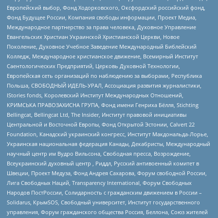
Европейский выбор, Фонд Ходорковского, Оксфордский российский фонд,
Фонд Будущее России, Компания свободы информации, Проект Медиа,
Международное партнерство за права человека, Духовное Управление
Евангельских Христиан Украинской Христианской Церкви, Новое
Поколение, Духовное Учебное Заведение Международный Библейский
Колледж, Международное христианское движение, Всемирный Институт
Саентологических Предприятий, Церковь Духовной Технологии,
Европейская сеть организаций по наблюдению за выборами, Республика
Польша, СВОБОДНЫЙ ИДЕЛЬ-УРАЛ, Ассоциация развития журналистики,
IStories fonds, Королевский Институт Международных Отношений,
КРИМСЬКА ПРАВОЗАХИСНА ГРУПА, Фонд имени Генриха Бёлля, Stichting
Bellingcat, Bellingcat Ltd, The Insider, Институт правовой инициативы
Центральной и Восточной Европы, Фонд Открытой Эстонии, Calvert 22
Foundation, Канадский украинский конгресс, Институт Макдональда-Лорье,
Украинская национальная федерация Канады, Декабристы, Международный
научный центр им Вудро Вильсона, Свободная пресса, Возрождение,
Всеукраинский духовный центр , Риддл, Русский антивоенный комитет в
Швеции, Проект Медуза, Фонд Андрея Сахарова, Форум свободной России,
Лига Свободных Наций, Transparеncy International, Форум Свободных
Народов ПостРоссии, Солидарность с гражданским движением в России –
Solidarus, КрымSOS, Свободный университет, Институт государственного
управления, Форум гражданского общества Россия, Беллона, Союз жителей