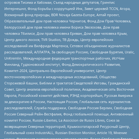
островов Тисима и Хабомаи, Съезд народных депутатов, Гринпис
Интернешнл, Фонд борьбы с коррупцией Инк, Завет церквей TCCN, Агора,
Всемирный фонд природы, BDR Novaja Gazeta-Europe, Алтай проект,
Образовательный дом прав человека Чернигов, Фонд Дом Прав Человека,
Белорусский дом прав человека имени Бориса Звозскова, Дом прав
человека Тбилиси, Дом прав человека Ереван, Дом прав человека Крым,
Центр дикого лосося, TVR Studios, ТВ Дождь, Центр европейских
исследований им Вилфрида Мартенса, Сетевое объединение журналистов
расследователей, АЛЛАТРА, За свободную Россию, Свободная Бурятия, Uralic,
UnKremlin, Международная федерация транспортных рабочих, ИстЧам
Финланд, Гудзоновский институт, Фонд Демократического Развития,
Комитет-2024, Центрально-Европейский университет, Центр
восточноевропейских и международных исследований, Общество
Сторожевой башни, Библии и трактатов Свидетелей Иеговы, Гражданский
Совет, Центр анализа европейской политики, Академическая сеть Восточная
Европа, Российский комитет действия, РЭНД корпорейшн, Русская Америка
за демократию в России, Настоящая Россия, Глобальная сеть журналистов-
расследователей, Служба поддержки, Свободная Россия Берлин, Свободная
Россия Северный Рейн-Вестфалия, Фонд глобальной помощи, Антивоенный
комитет России, Russie-Libertes, La Asocicion de Rusos Libres, Союз за
возвращение Северных территорий, Крымскотатарский Ресурсный Центр,
Глобальный союз IndustriALL, Russian Election Monitor, Article 19, Мнение
медиа, Федерация анархического черного креста, Радио Свободная Европа,