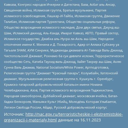
Кавказа, Конгресс народов Ичкерии и Дагестана, База, Асбат аль-Ансар,
Священная война, Исламская группа, Братья-мусульмане, Партия
исламского освобождения, Лашкар-И-Тайба, Исламская группа, Движение
Талибан, Исламская партия Туркестана, Общество социальных реформ,
Общество возрождения исламского наследия, Дом двух святых, Джунд аш-
Шам, Исламский джихад, Аль-Каида, Имарат Кавказ, АБТО, Правый сектор,
Исламское государство, Джабха аль-Нусра ли-Ахль аш-Шам, Народное
ополчение имени К. Минина и Д. Пожарского, Аджр от Аллаха Субхану уа
Тагьаля SHAM, АУМ Синрике, Муджахеды джамаата Ат-Тавхида Валь-Джихад,
Чистопольский Джамаат, Рохнамо ба суи давлати исломи, Террористическое
сообщество Сеть, Катиба Таухид валь-Джихад, Хайят Тахрир аш-Шам, Ахлю
Сунна Валь Джамаа, National Socialism/White Power, Артподготовка,
Религиозная группа “Джамаат “Красный пахарь”, Колумбайн, Хатлонский
джамаат, Мусульманская религиозная группа п. Кушкуль г. Оренбург,
Крымско-татарский добровольческий батальон имени Номана
Челебиджихана, Азов, Партия исламского возрождения Таджикистана,
Народная самооборона, Дуббайский джамаат, московская ячейка, Батал-
Хаджи Белхороев, Маньяки Культ Убийц, Молодёжь Которая Улыбается,
Легион Свобода России, Айдар, Русский добровольческий корпус
Источник:
http://nac.gov.ru/terroristicheskie-i-ekstremistskie-
organizacii-i-materialy.html
данные на
16.11.2023