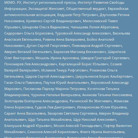
МЕМО. РУ, Институт региональной прессы, Институт Развития Свободы
Информации, Экозащита!-Женсовет, Общественный вердикт, Евразийская
антимонопольная ассоциация, Бедушев Петр Петрович, Дзугкоева Регина
Николаевна, Кривенко Сергей Владимирович, Милославский Павел
Юрьевич, Шнырова Ольга Вадимовна, Чанышева Лилия Айратовна,
Сидорович Ольга Борисовна, Туровский Александр Алексеевич, Васильева
Анастасия Евгеньевна, Ривина Анна Валерьевна, Бойко Анатолий
Николаевич, Дугин Сергей Георгиевич, Пивоваров Андрей Сергеевич,
Аверин Виталий Евгеньевич, Барахоев Магомед Бекханович, Шарипков
Олег Викторович, Мошель Ирина Ароновна, Шведов Григорий Сергеевич,
Пономарев Лев Александрович, Каргалицкий Борис Юльевич, Созаев
Валерий Валерьевич, Исламов Тимур Рифгатович, Романова Ольга
Евгеньевна, Щаров Сергей Алексадрович, Цирульников Борис Альбертович,
Гасан Ольга Павловна, Паутов Юрий Анатольевич, Верховский Александр
Маркович, Пислакова-Паркер Марина Петровна, Кочеткова Татьяна
Владимировна, Чуркина Наталья Валерьевна, Акимова Татьяна Николаевна,
Золотарева Екатерина Александровна, Рачинский Ян Збигневич, Жемкова
Елена Борисовна, Гудков Лев Дмитриевич, Илларионова Юлия Юрьевна,
Саранг Анна Васильевна, Захарова Светлана Сергеевна, Аверин Владимир
Анатольевич, Щур Татьяна Михайловна, Щур Николай Алексеевич,
Блинушов Андрей Юрьевич, Мосин Алексей Геннадьевич, Гефтер Валентин
Михайлович, Симонов Алексей Кириллович, Флиге Ирина Анатольевна,
Мельникова Валентина Дмитриевна, Вититинова Елена Владимировна,