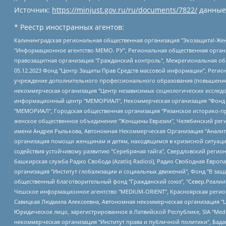
Источник:
https://minjust.gov.ru/ru/documents/7822/
данные
* Реестр иностранных агентов:
Калининградская региональная общественная организация "Экозащита!-Женсовет", Фонд содействия защите прав и свобод граждан "Общественный вердикт", Фонд "Институт Развития Свободы Информации", Частное учреждение "Информационное агентство МЕМО. РУ", Региональная общественная организация "Общественная комиссия по сохранению наследия академика Сахарова", Фонд поддержки свободы прессы, Санкт-Петербургская общественная правозащитная организация "Гражданский контроль", Межрегиональная общественная организация "Информационно-просветительский центр "Мемориал", Региональный Фонд "Центр Защиты Прав Средств Массовой Информации", с 05.12.2023 Фонд "Центр Защиты Прав Средств массовой информации", Региональная общественная благотворительная организация помощи беженцам и мигрантам "Гражданское содействие", Негосударственное образовательное учреждение дополнительного профессионального образования (повышение квалификации) специалистов "АКАДЕМИЯ ПО ПРАВАМ ЧЕЛОВЕКА", Свердловская региональная общественная организация "Сутяжник", Автономная некоммерческая организация "Центр независимых социологических исследований", Союз общественных объединений "Российский исследовательский центр по правам человека", Региональное общественное учреждение научно-информационный центр "МЕМОРИАЛ", Некоммерческая организация "Фонд защиты гласности", Автономная некоммерческая организация "Институт прав человека", Городская общественная организация "Екатеринбургское общество "МЕМОРИАЛ", Городская общественная организация "Рязанское историко-просветительское и правозащитное общество "Мемориал" (Рязанский Мемориал), Челябинский региональный орган общественной самодеятельности – женское общественное объединение "Женщины Евразии", Челябинский региональный орган общественной самодеятельности "Уральская правозащитная группа", Фонд содействия защите здоровья и социальной справедливости имени Андрея Рылькова, Автономная Некоммерческая Организация "Аналитический Центр Юрия Левады", Автономная некоммерческая организация социальной поддержки населения "Проект Апрель", Региональная общественная организация помощи женщинам и детям, находящимся в кризисной ситуации "Информационно-методический центр "Анна", Фонд содействия развитию массовых коммуникаций и правовому просвещению "Так-так-Так", Фонд содействия устойчивому развитию "Серебряная тайга", Свердловский региональный общественный фонд социальных проектов "Новое время", "Idel.Реалии", Кавказ.Реалии, Крым.Реалии, Телеканал Настоящее Время, Татаро-башкирская служба Радио Свобода (Azatliq Radiosi), Радио Свободная Европа/Радио Свобода (PCE/PC), "Сибирь.Реалии", "Фактограф", Благотворительный фонд помощи осужденным и их семьям, Автономная некоммерческая организация "Институт глобализации и социальных движений", Фонд "В защиту прав заключенных", Частное учреждение "Центр поддержки и содействия развитию средств массовой информации", Пензенский региональный общественный благотворительный фонд "Гражданский союз", "Север.Реалии", Некоммерческая организация Фонд "Правовая инициатива", Общество с ограниченной ответственностью "Радио Свободная Европа/Радио Свобода", Чешское информационное агентство "MEDIUM-ORIENT", Красноярская региональная общественная организация "Мы против СПИДа", Камалягин Денис Николаевич, Маркелов Сергей Евгеньевич, Пономарев Лев Александрович, Савицкая Людмила Алексеевна, Автоно