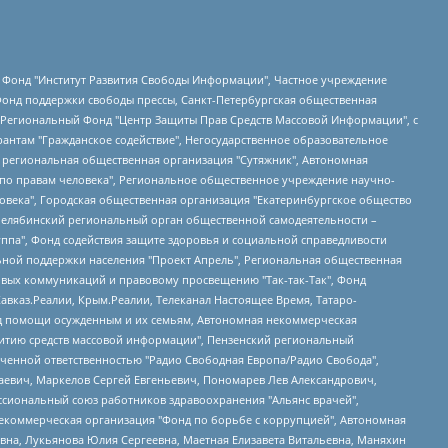
евосточное общественное движение "Маяк", Санкт-Петербургская ЛГБТ-инициативная группа "Выход", Инициативная группа ЛГБТ+ "Реверс", Алексеев Андрей Викторович, Бекбулатова Таисия Львовна, Беляев Иван Михайлович, Владыкина Елена Сергеевна, Гельман Марат Александрович, Никульшина Вероника Юрьевна, Толоконникова Надежда Андреевна, Шендерович Виктор Анатольевич, Общество с ограниченной ответственностью "Данное сообщение", Общество с ограниченной ответственностью Издательский дом "Новая глава", Айнбиндер Александра Александровна, Московский комьюнити-центр для ЛГБТ+инициатив, Благотворительный фонд развития филантропии, Deutsche Welle (Германия, Kurt-Schumacher-Strasse 3, 53113 Bonn), Борзунова Мария Михайловна, Воробьев Виктор Викторович, Голубева Анна Львовна, Константинова Алла Михайловна, Малкова Ирина Владимировна, Мурадов Мурад Абдулгалимович, Осетинская Елизавета Николаевна, Понасенков Евгений Николаевич, Ганапольский Матвей Юрьевич, Киселев Евгений Алексеевич, Борухович Ирина Григорьевна, Дремин Иван Тимофеевич, Дубровский Дмитрий Викторович, Красноярская региональная общественная организация поддержки и развития альтернативных образовательных технологий и межкультурных коммуникаций "ИНТЕРРА", Маяковская Екатерина Алексеевна, Фейгин Марк Захарович, Филимонов Андрей Викторович, Дзугкоева Регина Николаевна, Доброхотов Роман Александрович, Дудь Юрий Александрович, Елкин Сергей Владимирович, Кругликов Кирилл Игоревич, Сабунаева Мария Леонидовна, Семенов Алексей Владимирович, Шаинян Карен Багратович, Шульман Екатерина Михайловна, Асафьев Артур Валерьевич, Вахштайн Виктор Семенович, Венедиктов Алексей Алексеевич, Лушникова Екатерина Евгеньевна, Волков Леонид Михайлович, Невзоров Александр Глебович, Пархоменко Сергей Борисович, Сироткин Ярослав Николаевич, Кара-Мурза Владимир Владимирович, Баранова Наталья Владимировна, Гозман Леонид Яковлевич, Кагарлицкий Борис Юльевич, Климарев Михаил Валерьевич, Милов Владимир Станиславович, Автономная некоммерческая организация Краснодарский центр современного искусства "Типография", Моргенштерн Алишер Тагирович, Соболь Любовь Эдуардовна, Общество с ограниченной ответственностью "ЛИЗА НОРМ", Каспаров Гарри Кимович, Ходорковский Михаил Борисович, Общество с ограниченной ответственностью "Апрельские тезисы", Данилович Ирина Брониславовна, Кашин Олег Владимирович, Петров Николай Владимирович, Пивоваров Алексей Владимирович, Соколов Михаил Владимирович, Цветкова Юлия Владимировна, Чичваркин Евгений Александрович, Комитет против пыток/Команда против пыток, Общество с ограниченной ответственностью "Первый научный", Общество с ограниченной ответственностью "Вертолет и ко", Белоцерковская Вероника Борисовна, Кац Максим Евгеньевич, Лазарева Татьяна Юрьевна, Шаведдинов Руслан Табризович, Яшин Илья Валерьевич, Общество с ограниченной ответственностью "Иноагент ААВ", Алешковский Дмитрий Петрович, Альбац Евгения Марковна, Быков Дмитрий Львович, Галямина Юлия Евгеньевна, Лойко Сергей Леонидович, Мартынов Кирилл Константинович, Медведев Сергей Александрович, Крашенинников Федор Геннадиевич, Гордеева Катерина Вл