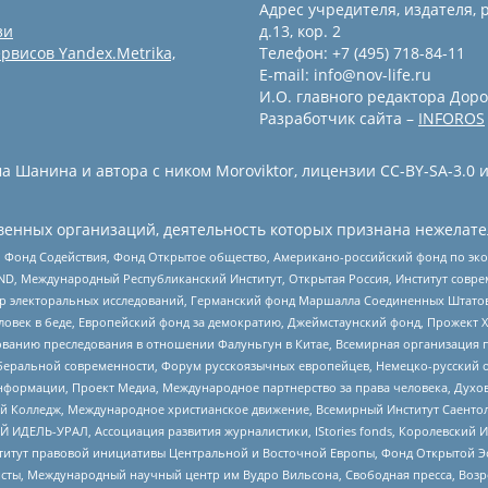
Адрес учредителя, издателя, р
зи
д.13, кор. 2
рвисов Yandex.Metrika,
Телефон: +7 (495) 718-84-11
E-mail: info@nov-life.ru
И.О. главного редактора Доро
Разработчик сайта –
INFOROS
 Шанина и автора с ником Moroviktor, лицензии CC-BY-SA-3.0 
енных организаций, деятельность которых признана нежелате
 Фонд Содействия, Фонд Открытое общество, Американо-российский фонд по э
 Международный Республиканский Институт, Открытая Россия, Институт совре
р электоральных исследований, Германский фонд Маршалла Соединенных Штатов
еловек в беде, Европейский фонд за демократию, Джеймстаунский фонд, Прожект
дованию преследования в отношении Фалуньгун в Китае, Всемирная организация 
беральной современности, Форум русскоязычных европейцев, Немецко-русский о
формации, Проект Медиа, Международное партнерство за права человека, Духов
 Колледж, Международное христианское движение, Всемирный Институт Саентол
 ИДЕЛЬ-УРАЛ, Ассоциация развития журналистики, IStories fonds, Королевск
r, Институт правовой инициативы Центральной и Восточной Европы, Фонд Открытой Э
ты, Международный научный центр им Вудро Вильсона, Свободная пресса, Возро