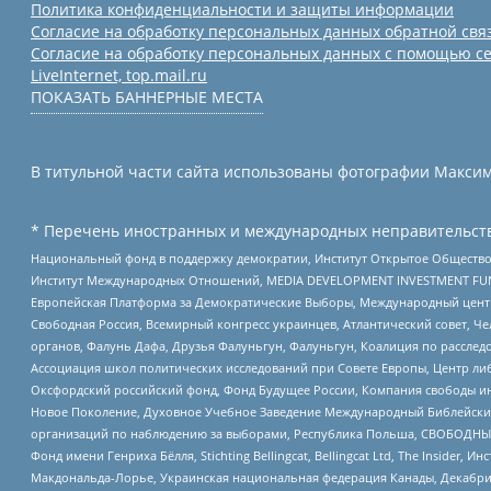
Политика конфиденциальности и защиты информации
Согласие на обработку персональных данных обратной свя
Согласие на обработку персональных данных с помощью се
LiveInternet, top.mail.ru
ПОКАЗАТЬ БАННЕРНЫЕ МЕСТА
В титульной части сайта использованы фотографии Максима
* Перечень иностранных и международных неправительств
Национальный фонд в поддержку демократии, Институт Открытое Общество
Институт Международных Отношений, MEDIA DEVELOPMENT INVESTMENT FUND,
Европейская Платформа за Демократические Выборы, Международный цент
Свободная Россия, Всемирный конгресс украинцев, Атлантический совет, Ч
органов, Фалунь Дафа, Друзья Фалуньгун, Фалуньгун, Коалиция по рассле
Ассоциация школ политических исследований при Совете Европы, Центр ли
Оксфордский российский фонд, Фонд Будущее России, Компания свободы ин
Новое Поколение, Духовное Учебное Заведение Международный Библейский
организаций по наблюдению за выборами, Республика Польша, СВОБОДНЫЙ
Фонд имени Генриха Бёлля, Stichting Bellingcat, Bellingcat Ltd, The Inside
Макдональда-Лорье, Украинская национальная федерация Канады, Декабрис