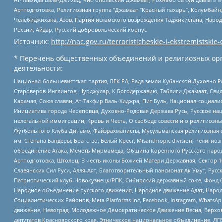
Артподготовка, Религиозная группа “Джамаат “Красный пахарь”, Колумбайн
Челебиджихана, Азов, Партия исламского возрождения Таджикистана, Народ
России, Айдар, Русский добровольческий корпус
Источник:
http://nac.gov.ru/terroristicheskie-i-ekstremistskie-
* Перечень общественных объединений и религиозных орг
деятельности:
Национал-большевистская партия, ВЕК РА, Рада земли Кубанской Духовно
Староверов-Инглингов, Нурджулар, К Богодержавию, Таблиги Джамаат, Сви
Карачая, Союз славян, Ат-Такфир Валь-Хиджра, Пит Буль, Национал-социал
Инициатива города Череповца, Духовно-Родовая Держава Русь, Русское н
нелегальной иммиграции, Кровь и Честь, О свободе совести и о религиоз
Футбольного Клуба Динамо, Файзрахманисты, Мусульманская религиозная о
им. Степана Бандеры, Братство, Белый Крест, Misanthropic division, Рели
объединение Атака, Мечеть Мирмамеда, Община Коренного Русского народа
Артподготовка, Штольц, В честь иконы Божией Матери Державная, Сектор 1
Славянских Сил Руси, Алля-Аят, Благотворительный пансионат Ак Умут, Русск
Патриотический клуб-Новокузнецк/РПК, Сибирский державный союз, Фонд б
Народное объединение русского движения, Народное движение Адат, Народ
Социалистических Районов, Meta Platforms Inc, Facebook, Instagram, Wha
движение, Невоград, Молодежное Демократическое Движение Весна, Верхов
депутатов Красноярского края, Этническое национальное объединение, ЛГ