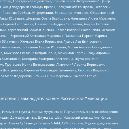
стран, Гражданское содействие, Трансперенси Интернешнл-Р, Центр
н, Фонд поддержки свободы прессы, Гражданский контроль, Человек и
тут Развития Свободы Информации, Экозащита!-Женсовет, Общественный
й Павел Юрьевич, Шнырова Ольга Вадимовна, Чанышева Лилия Айратовна,
ин Сергей Георгиевич, Пивоваров Андрей Сергеевич, Аверин Виталий
вич, Каргалицкий Борис Юльевич, Созаев Валерий Валерьевич, Исламов
льевич, Верховский Александр Маркович, Пислакова-Паркер Марина
н Збигневич, Жемкова Елена Борисовна, Гудков Лев Дмитриевич,
й Алексеевич, Блинушов Андрей Юрьевич, Мосин Алексей Геннадьевич,
а, Баженова Светлана Куприяновна, Максимов Сергей Владимирович,
а Залмановна, Кокорина Екатерина Алексеевна, Шуманов Илья
ч, Протасова Ирина Вячеславовна, Литинский Леонид Борисович,
а Дмитриевна, Королева Александра Евгеньевна, Смирнов Владимир
ова Мара Федоровна, Резник Генри Маркович, Захаров Герман
етствии с законодательством Российской Федерации
 Исламская группа, Братья-мусульмане, Партия исламского освобождения,
едия, Дом двух святых, Джунд аш-Шам, Исламский джихад, Аль-Каида,
жр от Аллаха Субхану уа Тагьаля SHAM, АУМ Синрике, Муджахеды джамаата
рир аш-Шам, Ахлю Сунна Валь Джамаа, National Socialism/White Power,