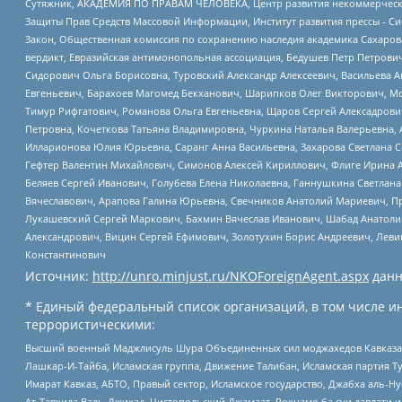
Сутяжник, АКАДЕМИЯ ПО ПРАВАМ ЧЕЛОВЕКА, Центр развития некоммерческих
Защиты Прав Средств Массовой Информации, Институт развития прессы - Си
Закон, Общественная комиссия по сохранению наследия академика Сахаров
вердикт, Евразийская антимонопольная ассоциация, Бедушев Петр Петрови
Сидорович Ольга Борисовна, Туровский Александр Алексеевич, Васильева А
Евгеньевич, Барахоев Магомед Бекханович, Шарипков Олег Викторович, М
Тимур Рифгатович, Романова Ольга Евгеньевна, Щаров Сергей Алексадрови
Петровна, Кочеткова Татьяна Владимировна, Чуркина Наталья Валерьевна, 
Илларионова Юлия Юрьевна, Саранг Анна Васильевна, Захарова Светлана 
Гефтер Валентин Михайлович, Симонов Алексей Кириллович, Флиге Ирина 
Беляев Сергей Иванович, Голубева Елена Николаевна, Ганнушкина Светлана
Вячеславович, Арапова Галина Юрьевна, Свечников Анатолий Мариевич, П
Лукашевский Сергей Маркович, Бахмин Вячеслав Иванович, Шабад Анатоли
Александрович, Вицин Сергей Ефимович, Золотухин Борис Андреевич, Леви
Константинович
Источник:
http://unro.minjust.ru/NKOForeignAgent.aspx
данн
* Единый федеральный список организаций, в том числе и
террористическими:
Высший военный Маджлисуль Шура Объединенных сил моджахедов Кавказа, Ко
Лашкар-И-Тайба, Исламская группа, Движение Талибан, Исламская партия Т
Имарат Кавказ, АБТО, Правый сектор, Исламское государство, Джабха аль-
Ат-Тавхида Валь-Джихад, Чистопольский Джамаат, Рохнамо ба суи давлати и