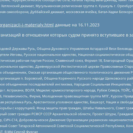
, Хатлонский джамаат, Мусульманская религиозная группа п. Кушкуль г. Оренбу
ная самооборона, Дуббайский джамаат, московская ячейка, Батал-Хаджи Белхор
organizacii-i-materialy.html
данные на
16.11.2023
анизаций в отношении которых судом принято вступившее в з
 Родовой Державы Русь, Община Духовного Управления Асгардской Веси Беловод
детели Иеговы, Русское национальное единство, Национал-социалистическое об
истическая рабочая партия России, Славянский союз, Формат-18, Благородный Ор
ациональное единство, Древнерусской Инглистической церкви Православных Ста
ных объединениях, Омская организация общественного политического движения Р
рганизация п. Боровский, Община Коренного Русского народа Щелковского район
гиозное объединение последователей инглиизма, Народная Социальная Инициатива,
 г. Астрахани, ВОЛЯ, Меджлис крымскотатарского народа, Рубеж Севера, ТОЙС, 
6, Независимость, Фирма, Молодежная правозащитная группа МПГ, Курсом Правд
ая республика Русь, Арестантское уголовное единство, Башкорт, Нация и свобода,
орьбы с коррупцией, Фонд защиты прав граждан, Штабы Навального, Совет гражд
ный совет граждан РСФСР СССР Архангельской области, Проект Штурм, Граждане 
tsApp, СИЧ-С14, Добровольческое Движение Организации украинских националисто
ный Совет Татарской Автономной Советской Социалистической Республики, Кон
БТ, Я.МЫ Сергей Фургал