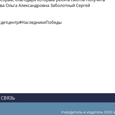
ова Ольга Александровна Заболотный Сергей
детцентр#НаследникиПобеды
 СВЯЗЬ
Учредитель и издатель ООО 