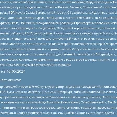
России, Лига Свободных Наций, Transparеncy International, Форум Свободных Н
правления, Форум гражданского общества Россия, Беллона, Союз жителей острово
роды, BDR Novaja Gazeta-Europe, Алтай проект, Образовательный дом прав челов
еван, Дом прав человека Крым, Центр дикого лосося, TVR Studios, ТВ Дождь, Це
урятия, Uralic, UnKremlin, Международная федерация транспортных рабочих, Ист
ейских и международных исследований, Общество Сторожевой башни, Библии и тр
омитет действия, РЭНД корпорейшн, Русская Америка за демократию в России, Н
фалия, Фонд глобальной помощи, Антивоенный комитет России, Russie-Libertes, L
lection Monitor, Article 19, Мнение медиа, Федерация анархического черного кр
и гендерной демократии и миротворчества, Форум имени Льва Копелева, American C
г, Школа международных отношений и государственной политики им Питера Мунка
 Немцова за Свободу, Фонд имени Фридриха Науманна за свободу, Феминистско
медиа, Либерально-демократическая Лига Украины
 на
13.05.2024
ого агента:
р немецкой и европейской культуры, Центр гендерных исследований, Фонд защи
ЧА, Гуманитарное действие, Открытый Петербург, Лига Избирателей, Правовая 
иту прав заключенных, Институт глобализации и социальных движений, Центр 
ужденным и их семьям, Фонд Тольятти, Новое время, Серебряная тайга, Так-Так-
, Фонд имени Андрея Рылькова, Сфера, Центр СИБАЛЬТ, Уральская правозащитна
невосточный центр развития гражданских инициатив и социального партнерства, 