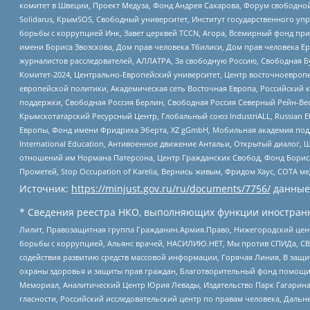
комитет в Швеции, Проект Медуза, Фонд Андрея Сахарова, Форум свободной 
Solidarus, КрымSOS, Свободный университет, Институт государственного у
борьбы с коррупцией Инк, Завет церквей TCCN, Агора, Всемирный фонд при
имени Бориса Звозскова, Дом прав человека Тбилиси, Дом прав человека Ер
журналистов расследователей, АЛЛАТРА, За свободную Россию, Свободная Б
Комитет-2024, Центрально-Европейский университет, Центр восточноевроп
европейской политики, Академическая сеть Восточная Европа, Российский к
поддержки, Свободная Россия Берлин, Свободная Россия Северный Рейн-Вест
Крымскотатарский Ресурсный Центр, Глобальный союз IndustriALL, Russian E
Европы, Фонд имени Фридриха Эберта, XZ gGmbH, Мобильная академия поддержк
International Education, Антивоенное движение Антальи, Открытый диало
отношений им Нормана Патерсона, Центр Гражданских Свобод, Фонд Бориса
Прометей, Stop Occupation of Karelia, Вернись живым, Фридом Хаус, СОТА 
Источник:
https://minjust.gov.ru/ru/documents/7756/
данные
* Сведения реестра НКО, выполняющих функции иностранн
Лилит, Правозащитная группа Гражданин.Армия.Право, Нижегородский цент
борьбы с коррупцией, Альянс врачей, НАСИЛИЮ.НЕТ, Мы против СПИДа, СВЕ
содействия развитию средств массовой информации, Горячая Линия, В защ
охраны здоровья и защиты прав граждан, Благотворительный фонд помощи ос
Мемориал, Аналитический Центр Юрия Левады, Издательство Парк Гагарина
гласности, Российский исследовательский центр по правам человека, Даль