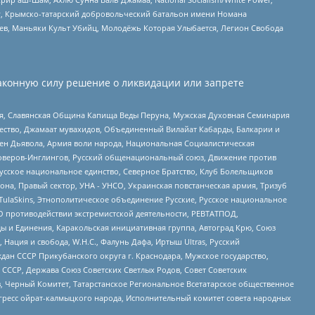
рг, Крымско-татарский добровольческий батальон имени Номана
оев, Маньяки Культ Убийц, Молодёжь Которая Улыбается, Легион Свобода
аконную силу решение о ликвидации или запрете
ья, Славянская Община Капища Веды Перуна, Мужская Духовная Семинария
щество, Джамаат мувахидов, Объединенный Вилайат Кабарды, Балкарии и
ден Дьявола, Армия воли народа, Национальная Социалистическая
роверов-Инглингов, Русский общенациональный союз, Движение против
усское национальное единство, Северное Братство, Клуб Болельщиков
а, Правый сектор, УНА - УНСО, Украинская повстанческая армия, Тризуб
 TulaSkins, Этнополитическое объединение Русские, Русское национальное
О противодействии экстремистской деятельности, РЕВТАТПОД,
ы и Единения, Каракольская инициативная группа, Автоград Крю, Союз
 Нация и свобода, W.H.С., Фалунь Дафа, Иртыш Ultras, Русский
ан СССР Прикубанского округа г. Краснодара, Мужское государство,
СССР, Держава Союз Советских Светлых Родов, Совет Советских
в, Черный Комитет, Татарстанское Региональное Всетатарское общественное
гресс ойрат-калмыцкого народа, Исполнительный комитет совета народных