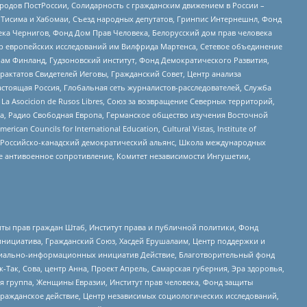
ародов ПостРоссии, Солидарность с гражданским движением в России –
в Тисима и Хабомаи, Съезд народных депутатов, Гринпис Интернешнл, Фонд
ека Чернигов, Фонд Дом Прав Человека, Белорусский дом прав человека
нтр европейских исследований им Вилфрида Мартенса, Сетевое объединение
Чам Финланд, Гудзоновский институт, Фонд Демократического Развития,
актатов Свидетелей Иеговы, Гражданский Совет, Центр анализа
астоящая Россия, Глобальная сеть журналистов-расследователей, Служба
a Asocicion de Rusos Libres, Союз за возвращение Северных территорий,
еста, Радио Свободная Европа, Германское общество изучения Восточной
ouncils for International Education, Cultural Vistas, Institute of
, Российско-канадский демократический альянс, Школа международных
е антивоенное сопротивление, Комитет независимости Ингушетии,
ты прав граждан Штаб, Институт права и публичной политики, Фонд
инициатива, Гражданский Союз, Хасдей Ерушалаим, Центр поддержки и
социально-информационных инициатив Действие, Благотворительный фонд
Так, Сова, центр Анна, Проект Апрель, Самарская губерния, Эра здоровья,
я группа, Женщины Евразии, Институт прав человека, Фонд защиты
Гражданское действие, Центр независимых социологических исследований,