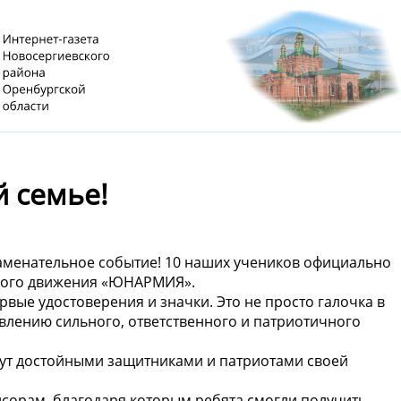
 семье!
аменательное событие! 10 наших учеников официально
ского движения «ЮНАРМИЯ».
вые удостоверения и значки. Это не просто галочка в
овлению сильного, ответственного и патриотичного
ут достойными защитниками и патриотами своей
сорам, благодаря которым ребята смогли получить