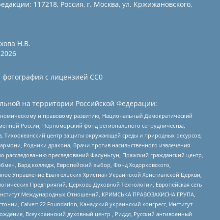
едакции: 117218, Россия, г. Москва, ул. Кржижановского,
хова Н.В.
2026
и фотография с лицензией СС0
льной на территории Российской Федерации:
кономическому и правовому развитию, Национальный Демократический
менной России, Черноморский фонд регионального сотрудничества,
, Тихоокеанский центр защиты окружающей среды и природных ресурсов,
 Хармони, Родники дракона, Врачи против насильственного извлечения
по расследованию преследований Фалуньгун, Пражский гражданский центр,
бмен, Бард колледж, Европейский выбор, Фонд Ходорковского,
ное Управление Евангельских Христиан Украинской Христианской Церкви,
огических Предприятий, Церковь Духовной Технологии, Европейская сеть
ий Институт Международных Отношений, КРИМСЬКА ПРАВОЗАХИСНА ГРУПА,
стонии, Calvert 22 Foundation, Канадский украинский конгресс, Институт
ждение, Всеукраинский духовный центр , Риддл, Русский антивоенный