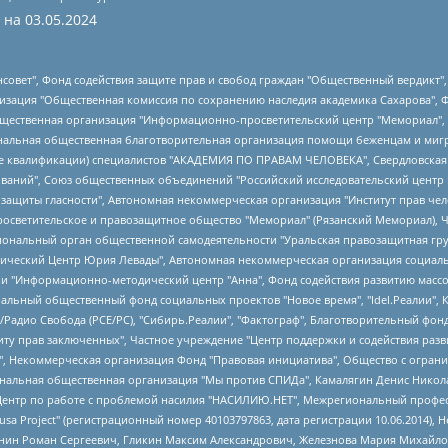
 на
03.05.2024
мная некоммерческая организация "Центр по работе с проблемой насилия "НАСИЛИЮ.НЕТ", Межрегиональный профессиональный союз работников здравоохранения "Альянс врачей", Юридическое лицо, зарегистрированное в Латвийской Республике, SIA "Medusa Project" (регистрационный номер 40103797863, дата регистрации 10.06.2014), Некоммерческая организация "Фонд по борьбе с коррупцией", Автономная некоммерческая организация "Институт права и публичной политики", Баданин Роман Сергеевич, Гликин Максим Александрович, Железнова Мария Михайловна, Лукьянова Юлия Сергеевна, Маетная Елизавета Витальевна, Маняхин Петр Борисович, Чуракова Ольга Владимировна, Ярош Юлия Петровна, Юридическое лицо "The Insider SIA", зарегистрированное в Риге, Латвийская Республика (дата регистрации 26.06.2015), являющееся администратором доменного имени интернет-издания "The Insider SIA", https://theins.ru, Постернак Алексей Евгеньевич, Рубин Михаил Аркадьевич, Анин Роман Александрович, Юридическое лицо Istories fonds, зарегистрированное в Латвийской Республике (регистрационный номер 50008295751, дата регистрации 24.02.2020), Великовский Дмитрий Александрович, Долинина Ирина Николаевна, Мароховская Алеся Алексеевна, Шлейнов Роман Юрьевич, Шмагун Олеся Валентиновна, Общество с ограниченной ответственностью "Альтаир 2021", Общество с ограниченной ответственностью "Вега 2021", Общество с ограниченной ответственностью "Главный редактор 2021", Общество с ограниченной ответственностью "Ромашки монолит", Важенков Артем Валерьевич, Ивановская областная общественная организация "Центр гендерных исследований", Гурман Юрий Альбертович, Медиапроект "ОВД-Инфо", Егоров Владимир Владимирович, Жилинский Владимир Александрович, Общество с ограниченной ответственностью "ЗП", Иванова София Юрьевна, Карезина Инна Павловна, Кильтау Екатерина Викторовна, Петров Алексей Викторович, Пискунов Сергей Евгеньевич, Смирнов Сергей Сергеевич, Тихонов Михаил Сергеевич, Общество с ограниченной ответственностью "ЖУРНАЛИСТ-ИНОСТРАННЫЙ АГЕНТ", Арапова Галина Юрьевна, Вольтская Татьяна Анатольевна, Американская компания "Mason G.E.S. Anonymous Foundation" (США), являющаяся владельцем интернет-издания https://mnews.world/, Компания "Stichting Bellingcat", зарегистрированная в Нидерландах (дата регистрации 11.07.2018), Захаров Андрей Вячеславович, Клепиковская Екатерина Дмитриевна, Общество с ограниченной ответственностью "МЕМО", Перл Роман Александрович, Симонов Евгений Алексеевич, Соловьева Елена Анатольевна, Сотников Даниил Владимирович, Сурначева Елизавета Дмитриевна, Автономная некоммерческая организация по защите прав человека и информированию населения "Якутия – Наше Мнение", Общество с ограниченной ответственностью "Москоу диджитал медиа", с 26.01.2023 Общество с ограниченной ответственностью "Чайка Белые сады", Ветошкина Валерия Валерьевна, Заговора Максим Александрович, Межрегиональное общественное движение "Российская ЛГБТ - сеть", Оленичев Максим Владимирович, Павлов Иван Юрьевич, Скворцова Елена Сергеевна, Общество с ограниченной ответственностью "Как бы инагент", Кочетков Игорь Викторович, Общество с ограниченной ответственностью "Честные выборы", Еланчик Олег Александрович, Общество с ограниченной ответственностью "Нобелевский призыв", Гималова Регина Эмилевна, Григорьев Андрей Валерьевич, Григорьева Алина Александровна, Ассоциация по содействию защите прав призывников, альтернативнослужащих и военнослужащих "Правозащитная группа "Гражданин.Армия.Право", Хисамова Регина Фаритовна, Автономная некоммерческая организация по реализации социально-правовых программ "Лилит", Дальн