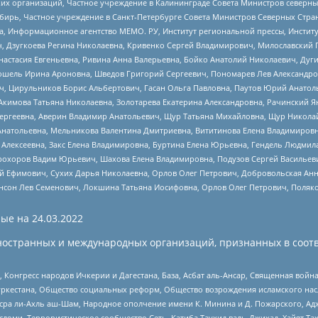
 организаций, Частное учреждение в Калининграде Совета Министров северных 
бирь, Частное учреждение в Санкт-Петербурге Совета Министров Северных Стра
а, Информационное агентство МЕМО. РУ, Институт региональной прессы, Инсти
ч, Дзугкоева Регина Николаевна, Кривенко Сергей Владимирович, Милославски
настасия Евгеньевна, Ривина Анна Валерьевна, Бойко Анатолий Николаевич, Дуг
ошель Ирина Ароновна, Шведов Григорий Сергеевич, Пономарев Лев Александро
ч, Цирульников Борис Альбертович, Гасан Ольга Павловна, Паутов Юрий Анато
Акимова Татьяна Николаевна, Золотарева Екатерина Александровна, Рачинский Я
Сергеевна, Аверин Владимир Анатольевич, Щур Татьяна Михайловна, Щур Никола
Анатольевна, Мельникова Валентина Дмитриевна, Вититинова Елена Владимировн
 Алексеевна, Закс Елена Владимировна, Буртина Елена Юрьевна, Гендель Людмил
рохоров Вадим Юрьевич, Шахова Елена Владимировна, Подузов Сергей Васильеви
й Ефимович, Сухих Дарья Николаевна, Орлов Олег Петрович, Добровольская Анн
нсон Лев Семенович, Локшина Татьяна Иосифовна, Орлов Олег Петрович, Поляк
ые на
24.03.2022
ностранных и международных организаций, признанных в соотв
нгресс народов Ичкерии и Дагестана, База, Асбат аль-Ансар, Священная война,
уркестана, Общество социальных реформ, Общество возрождения исламского насл
Нусра ли-Ахль аш-Шам, Народное ополчение имени К. Минина и Д. Пожарского, Ад
сломи, Террористическое сообщество Сеть, Катиба Таухид валь-Джихад, Хайят Тах