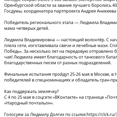
Оренбургской области за звание лучшего боролись 4
Госдумы, координатора партпроекта Андрея Аникеева
Победитель регионального этапа — Людмила Владимир
мама четверых детей.
Людмила Владимировна — настоящий волонтёр. С нач
плела сети, изготавливала свечи и лечебные мази. С
Победь». За несколько лет на передовую отправлено 
чая! Людмила имеет благодарность от танкового батал
благодарственных писем от разных подразделений.
Финальные испытания пройдут 25-26 мая в Москве, в 
победителей в спецноминациях и обладатель гран-пр
Как поддержать землячку?
С 4 по 25 мая в соцсети «ВКонтакте» на странице «По
«Народный почтальон».
Голосуем за Людмилу Долгих по ссылке:https://clck.ru/