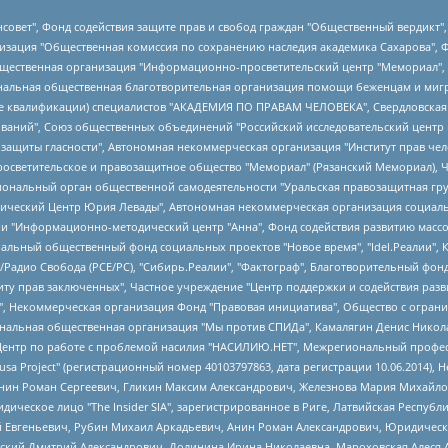
мная некоммерческая организация "Центр по работе с проблемой насилия "НАСИЛИЮ.НЕТ", Межрегиональный профессиональный союз работников здравоохранения "Альянс врачей", Юридическое лицо, зарегистрированное в Латвийской Республике, SIA "Medusa Project" (регистрационный номер 40103797863, дата регистрации 10.06.2014), Некоммерческая организация "Фонд по борьбе с коррупцией", Автономная некоммерческая организация "Институт права и публичной политики", Баданин Роман Сергеевич, Гликин Максим Александрович, Железнова Мария Михайловна, Лукьянова Юлия Сергеевна, Маетная Елизавета Витальевна, Маняхин Петр Борисович, Чуракова Ольга Владимировна, Ярош Юлия Петровна, Юридическое лицо "The Insider SIA", зарегистрированное в Риге, Латвийская Республика (дата регистрации 26.06.2015), являющееся администратором доменного имени интернет-издания "The Insider SIA", https://theins.ru, Постернак Алексей Евгеньевич, Рубин Михаил Аркадьевич, Анин Роман Александрович, Юридическое лицо Istories fonds, зарегистрированное в Латвийской Республике (регистрационный номер 50008295751, дата регистрации 24.02.2020), Великовский Дмитрий Александрович, Долинина Ирина Николаевна, Мароховская Алеся Алексеевна, Шлейнов Роман Юрьевич, Шмагун Олеся Валентиновна, Общество с ограниченной ответственностью "Альтаир 2021", Общество с ограниченной ответственностью "Вега 2021", Общество с ограниченной ответственностью "Главный редактор 2021", Общество с ограниченной ответственностью "Ромашки монолит", Важенков Артем Валерьевич, Ивановская областная общественная организация "Центр гендерных исследований", Гурман Юрий Альбертович, Медиапроект "ОВД-Инфо", Егоров Владимир Владимирович, Жилинский Владимир Александрович, Общество с ограниченной ответственностью "ЗП", Иванова София Юрьевна, Карезина Инна Павловна, Кильтау Екатерина Викторовна, Петров Алексей Викторович, Пискунов Сергей Евгеньевич, Смирнов Сергей Сергеевич, Тихонов Михаил Сергеевич, Общество с ограниченной ответственностью "ЖУРНАЛИСТ-ИНОСТРАННЫЙ АГЕНТ", Арапова Галина Юрьевна, Вольтская Татьяна Анатольевна, Американская компания "Mason G.E.S. Anonymous Foundation" (США), являющаяся владельцем интернет-издания https://mnews.world/, Компания "Stichting Bellingcat", зарегистрированная в Нидерландах (дата регистрации 11.07.2018), Захаров Андрей Вячеславович, Клепиковская Екатерина Дмитриевна, Общество с ограниченной ответственностью "МЕМО", Перл Роман Александрович, Симонов Евгений Алексеевич, Соловьева Елена Анатольевна, Сотников Даниил Владимирович, Сурначева Елизавета Дмитриевна, Автономная некоммерческая организация по защите прав человека и информированию населения "Якутия – Наше Мнение", Общество с ограниченной ответственностью "Москоу диджитал медиа", с 26.01.2023 Общество с ограниченной ответственностью "Чайка Белые сады", Ветошкина Валерия Валерьевна, Заговора Максим Александрович, Межрегиональное общественное движение "Российская ЛГБТ - сеть", Оленичев Максим Владимирович, Павлов Иван Юрьевич, Скворцова Елена Сергеевна, Общество с ограниченной ответственностью "Как бы инагент", Кочетков Игорь Викторович, Общество с ограниченной ответственностью "Честные выборы", Еланчик Олег Александрович, Общество с ограниченной ответственностью "Нобелевский призыв", Гималова Регина Эмилевна, Григорьев Андрей Валерьевич, Григорьева Алина Александровна, Ассоциация по содействию защите прав призывников, альтернативнослужащих и военнослужащих "Правозащитная группа "Гражданин.Армия.Право", Хисамова Регина Фаритовна, Автономная некоммерческая организация по реализации социально-правовых программ "Лилит", Дальн