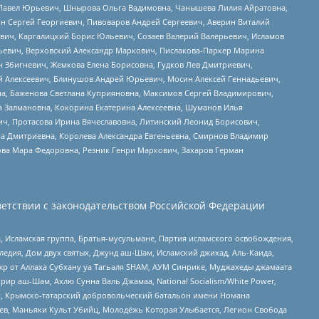
й Павел Юрьевич, Шнырова Ольга Вадимовна, Чанышева Лилия Айратовна,
ин Сергей Георгиевич, Пивоваров Андрей Сергеевич, Аверин Виталий
вич, Каргалицкий Борис Юльевич, Созаев Валерий Валерьевич, Исламов
льевич, Верховский Александр Маркович, Пислакова-Паркер Марина
н Збигневич, Жемкова Елена Борисовна, Гудков Лев Дмитриевич,
й Алексеевич, Блинушов Андрей Юрьевич, Мосин Алексей Геннадьевич,
а, Баженова Светлана Куприяновна, Максимов Сергей Владимирович,
а Залмановна, Кокорина Екатерина Алексеевна, Шуманов Илья
ч, Протасова Ирина Вячеславовна, Литинский Леонид Борисович,
а Дмитриевна, Королева Александра Евгеньевна, Смирнов Владимир
ова Мара Федоровна, Резник Генри Маркович, Захаров Герман
етствии с законодательством Российской Федерации
 Исламская группа, Братья-мусульмане, Партия исламского освобождения,
едия, Дом двух святых, Джунд аш-Шам, Исламский джихад, Аль-Каида,
жр от Аллаха Субхану уа Тагьаля SHAM, АУМ Синрике, Муджахеды джамаата
рир аш-Шам, Ахлю Сунна Валь Джамаа, National Socialism/White Power,
рг, Крымско-татарский добровольческий батальон имени Номана
оев, Маньяки Культ Убийц, Молодёжь Которая Улыбается, Легион Свобода