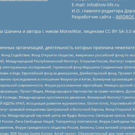
E-mail: info@nov-life.ru
И.О. главного редактора Доро
Разработчик сайта –
INFOROS
 Шанина и автора с ником Moroviktor, лицензии CC-BY-SA-3.0 
енных организаций, деятельность которых признана нежелате
 Фонд Содействия, Фонд Открытое общество, Американо-российский фонд по э
 Международный Республиканский Институт, Открытая Россия, Институт совре
р электоральных исследований, Германский фонд Маршалла Соединенных Штатов
еловек в беде, Европейский фонд за демократию, Джеймстаунский фонд, Прожект
дованию преследования в отношении Фалуньгун в Китае, Всемирная организация 
беральной современности, Форум русскоязычных европейцев, Немецко-русский о
формации, Проект Медиа, Международное партнерство за права человека, Духов
 Колледж, Международное христианское движение, Всемирный Институт Саентол
 ИДЕЛЬ-УРАЛ, Ассоциация развития журналистики, IStories fonds, Королевск
r, Институт правовой инициативы Центральной и Восточной Европы, Фонд Открытой Э
ты, Международный научный центр им Вудро Вильсона, Свободная пресса, Возро
России, Лига Свободных Наций, Transparеncy International, Форум Свободных Н
правления, Форум гражданского общества Россия, Беллона, Союз жителей острово
роды, BDR Novaja Gazeta-Europe, Алтай проект, Образовательный дом прав челов