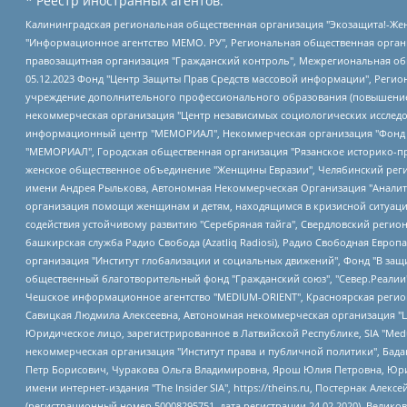
* Реестр иностранных агентов:
Калининградская региональная общественная организация "Экозащита!-Женсовет", Фонд содействия защите прав и свобод граждан "Общественный вердикт", Фонд "Институт Развития Свободы Информации", Частное учреждение "Информационное агентство МЕМО. РУ", Региональная общественная организация "Общественная комиссия по сохранению наследия академика Сахарова", Фонд поддержки свободы прессы, Санкт-Петербургская общественная правозащитная организация "Гражданский контроль", Межрегиональная общественная организация "Информационно-просветительский центр "Мемориал", Региональный Фонд "Центр Защиты Прав Средств Массовой Информации", с 05.12.2023 Фонд "Центр Защиты Прав Средств массовой информации", Региональная общественная благотворительная организация помощи беженцам и мигрантам "Гражданское содействие", Негосударственное образовательное учреждение дополнительного профессионального образования (повышение квалификации) специалистов "АКАДЕМИЯ ПО ПРАВАМ ЧЕЛОВЕКА", Свердловская региональная общественная организация "Сутяжник", Автономная некоммерческая организация "Центр независимых социологических исследований", Союз общественных объединений "Российский исследовательский центр по правам человека", Региональное общественное учреждение научно-информационный центр "МЕМОРИАЛ", Некоммерческая организация "Фонд защиты гласности", Автономная некоммерческая организация "Институт прав человека", Городская общественная организация "Екатеринбургское общество "МЕМОРИАЛ", Городская общественная организация "Рязанское историко-просветительское и правозащитное общество "Мемориал" (Рязанский Мемориал), Челябинский региональный орган общественной самодеятельности – женское общественное объединение "Женщины Евразии", Челябинский региональный орган общественной самодеятельности "Уральская правозащитная группа", Фонд содействия защите здоровья и социальной справедливости имени Андрея Рылькова, Автономная Некоммерческая Организация "Аналитический Центр Юрия Левады", Автономная некоммерческая организация социальной поддержки населения "Проект Апрель", Региональная общественная организация помощи женщинам и детям, находящимся в кризисной ситуации "Информационно-методический центр "Анна", Фонд содействия развитию массовых коммуникаций и правовому просвещению "Так-так-Так", Фонд содействия устойчивому развитию "Серебряная тайга", Свердловский региональный общественный фонд социальных проектов "Новое время", "Idel.Реалии", Кавказ.Реалии, Крым.Реалии, Телеканал Настоящее Время, Татаро-башкирская служба Радио Свобода (Azatliq Radiosi), Радио Свободная Европа/Радио Свобода (PCE/PC), "Сибирь.Реалии", "Фактограф", Благотворительный фонд помощи осужденным и их семьям, Автономная некоммерческая организация "Институт глобализации и социальных движений", Фонд "В защиту прав заключенных", Частное учреждение "Центр поддержки и содействия развитию средств массовой информации", Пензенский региональный общественный благотворительный фонд "Гражданский союз", "Север.Реалии", Некоммерческая организация Фонд "Правовая инициатива", Общество с ограниченной ответственностью "Радио Свободная Европа/Радио Свобода", Чешское информационное агентство "MEDIUM-ORIENT", Красноярская региональная общественная организация "Мы против СПИДа", Камалягин Денис Николаевич, Маркелов Сергей Евгеньевич, Пономарев Лев Александрович, Савицкая Людмила Алексеевна, Автоно