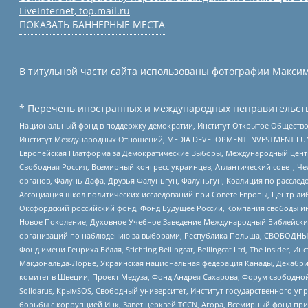
LiveInternet, top.mail.ru
ПОКАЗАТЬ БАННЕРНЫЕ МЕСТА
В титульной части сайта использованы фотографии Максима
* Перечень иностранных и международных неправительств
Национальный фонд в поддержку демократии, Институт Открытое Общество
Институт Международных Отношений, MEDIA DEVELOPMENT INVESTMENT FUND,
Европейская Платформа за Демократические Выборы, Международный цент
Свободная Россия, Всемирный конгресс украинцев, Атлантический совет, Ч
органов, Фалунь Дафа, Друзья Фалуньгун, Фалуньгун, Коалиция по рассле
Ассоциация школ политических исследований при Совете Европы, Центр ли
Оксфордский российский фонд, Фонд Будущее России, Компания свободы ин
Новое Поколение, Духовное Учебное Заведение Международный Библейский
организаций по наблюдению за выборами, Республика Польша, СВОБОДНЫЙ
Фонд имени Генриха Бёлля, Stichting Bellingcat, Bellingcat Ltd, The Inside
Макдональда-Лорье, Украинская национальная федерация Канады, Декабрис
комитет в Швеции, Проект Медуза, Фонд Андрея Сахарова, Форум свободной 
Solidarus, КрымSOS, Свободный университет, Институт государственного у
борьбы с коррупцией Инк, Завет церквей TCCN, Агора, Всемирный фонд при