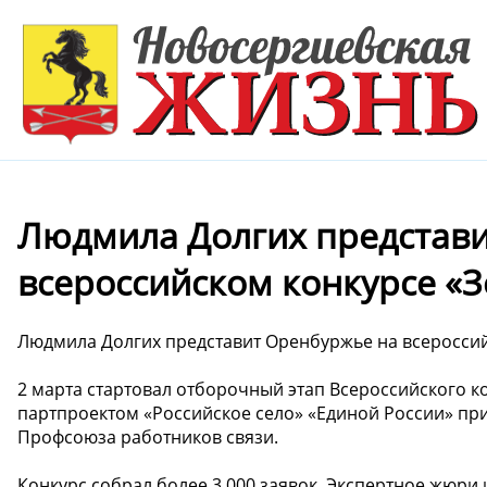
Людмила Долгих представ
всероссийском конкурсе «
Людмила Долгих представит Оренбуржье на всероссий
2 марта стартовал отборочный этап Всероссийского к
партпроектом «Российское село» «Единой России» пр
Профсоюза работников связи.
Конкурс собрал более 3 000 заявок. Экспертное жюри 