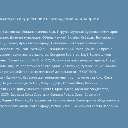
аконную силу решение о ликвидации или запрете
ья, Славянская Община Капища Веды Перуна, Мужская Духовная Семинария
щество, Джамаат мувахидов, Объединенный Вилайат Кабарды, Балкарии и
ден Дьявола, Армия воли народа, Национальная Социалистическая
роверов-Инглингов, Русский общенациональный союз, Движение против
усское национальное единство, Северное Братство, Клуб Болельщиков
а, Правый сектор, УНА - УНСО, Украинская повстанческая армия, Тризуб
 TulaSkins, Этнополитическое объединение Русские, Русское национальное
О противодействии экстремистской деятельности, РЕВТАТПОД,
ы и Единения, Каракольская инициативная группа, Автоград Крю, Союз
 Нация и свобода, W.H.С., Фалунь Дафа, Иртыш Ultras, Русский
ан СССР Прикубанского округа г. Краснодара, Мужское государство,
СССР, Держава Союз Советских Светлых Родов, Совет Советских
в, Черный Комитет, Татарстанское Региональное Всетатарское общественное
гресс ойрат-калмыцкого народа, Исполнительный комитет совета народных