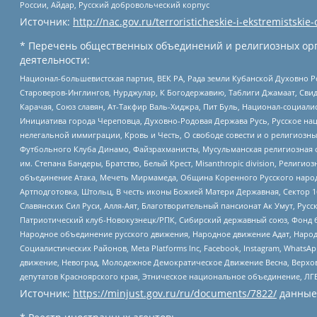
России, Айдар, Русский добровольческий корпус
Источник:
http://nac.gov.ru/terroristicheskie-i-ekstremistskie-
* Перечень общественных объединений и религиозных орг
деятельности:
Национал-большевистская партия, ВЕК РА, Рада земли Кубанской Духовно
Староверов-Инглингов, Нурджулар, К Богодержавию, Таблиги Джамаат, Сви
Карачая, Союз славян, Ат-Такфир Валь-Хиджра, Пит Буль, Национал-социал
Инициатива города Череповца, Духовно-Родовая Держава Русь, Русское н
нелегальной иммиграции, Кровь и Честь, О свободе совести и о религиоз
Футбольного Клуба Динамо, Файзрахманисты, Мусульманская религиозная о
им. Степана Бандеры, Братство, Белый Крест, Misanthropic division, Рели
объединение Атака, Мечеть Мирмамеда, Община Коренного Русского народа
Артподготовка, Штольц, В честь иконы Божией Матери Державная, Сектор 1
Славянских Сил Руси, Алля-Аят, Благотворительный пансионат Ак Умут, Русск
Патриотический клуб-Новокузнецк/РПК, Сибирский державный союз, Фонд б
Народное объединение русского движения, Народное движение Адат, Народ
Социалистических Районов, Meta Platforms Inc, Facebook, Instagram, Wha
движение, Невоград, Молодежное Демократическое Движение Весна, Верхов
депутатов Красноярского края, Этническое национальное объединение, ЛГ
Источник:
https://minjust.gov.ru/ru/documents/7822/
данные