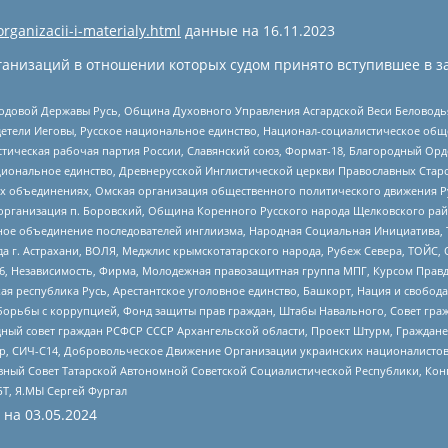
organizacii-i-materialy.html
данные на
16.11.2023
анизаций в отношении которых судом принято вступившее в з
 Родовой Державы Русь, Община Духовного Управления Асгардской Веси Беловод
детели Иеговы, Русское национальное единство, Национал-социалистическое об
истическая рабочая партия России, Славянский союз, Формат-18, Благородный Ор
ациональное единство, Древнерусской Инглистической церкви Православных Ста
ных объединениях, Омская организация общественного политического движения Р
рганизация п. Боровский, Община Коренного Русского народа Щелковского район
гиозное объединение последователей инглиизма, Народная Социальная Инициатива,
 г. Астрахани, ВОЛЯ, Меджлис крымскотатарского народа, Рубеж Севера, ТОЙС, 
6, Независимость, Фирма, Молодежная правозащитная группа МПГ, Курсом Правд
ая республика Русь, Арестантское уголовное единство, Башкорт, Нация и свобода,
орьбы с коррупцией, Фонд защиты прав граждан, Штабы Навального, Совет гражд
ный совет граждан РСФСР СССР Архангельской области, Проект Штурм, Граждане 
tsApp, СИЧ-С14, Добровольческое Движение Организации украинских националисто
ный Совет Татарской Автономной Советской Социалистической Республики, Кон
БТ, Я.МЫ Сергей Фургал
 на
03.05.2024