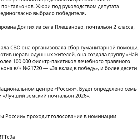
0 почтальонов. Жюри под руководством депутата
 единогласно выбрало победителя.
овна Долгих из села Плешаново, почтальон 2 класса,
ала СВО она организовала сбор гуманитарной помощи,
плотив неравнодушных жителей, она создала группу «Чай
более 100 000 фильтр-пакетиков лечебного травяного
ьона в/ч №21720 — «За вклад в победу», и более десяти
Национальном центре «Россия». Будет определено семь
и «Лучший земский почтальон 2026».
чты России» проходит голосование в номинации
3TTc9a