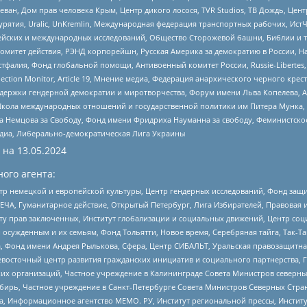
еван, Дом прав человека Крым, Центр дикого лосося, TVR Studios, ТВ Дождь, Це
урятия, Uralic, UnKremlin, Международная федерация транспортных рабочих, Ист
ейских и международных исследований, Общество Сторожевой башни, Библии и тр
омитет действия, РЭНД корпорейшн, Русская Америка за демократию в России, Н
фалия, Фонд глобальной помощи, Антивоенный комитет России, Russie-Libertes, L
lection Monitor, Article 19, Мнение медиа, Федерация анархического черного кр
и гендерной демократии и миротворчества, Форум имени Льва Копелева, American C
г, Школа международных отношений и государственной политики им Питера Мунка
 Немцова за Свободу, Фонд имени Фридриха Науманна за свободу, Феминистско
медиа, Либерально-демократическая Лига Украины
 на
13.05.2024
ого агента:
р немецкой и европейской культуры, Центр гендерных исследований, Фонд защи
ЧА, Гуманитарное действие, Открытый Петербург, Лига Избирателей, Правовая 
иту прав заключенных, Институт глобализации и социальных движений, Центр 
ужденным и их семьям, Фонд Тольятти, Новое время, Серебряная тайга, Так-Так-
, Фонд имени Андрея Рылькова, Сфера, Центр СИБАЛЬТ, Уральская правозащитна
невосточный центр развития гражданских инициатив и социального партнерства, 
 организаций, Частное учреждение в Калининграде Совета Министров северных 
бирь, Частное учреждение в Санкт-Петербурге Совета Министров Северных Стра
а, Информационное агентство МЕМО. РУ, Институт региональной прессы, Инсти