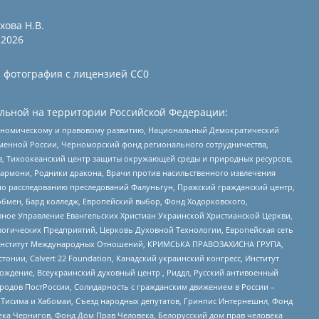
хова Н.В.
2026
и фотография с лицензией СС0
льной на территории Российской Федерации:
кономическому и правовому развитию, Национальный Демократический
менной России, Черноморский фонд регионального сотрудничества,
, Тихоокеанский центр защиты окружающей среды и природных ресурсов,
 Хармони, Родники дракона, Врачи против насильственного извлечения
по расследованию преследований Фалуньгун, Пражский гражданский центр,
бмен, Бард колледж, Европейский выбор, Фонд Ходорковского,
ное Управление Евангельских Христиан Украинской Христианской Церкви,
огических Предприятий, Церковь Духовной Технологии, Европейская сеть
ий Институт Международных Отношений, КРИМСЬКА ПРАВОЗАХИСНА ГРУПА,
стонии, Calvert 22 Foundation, Канадский украинский конгресс, Институт
ждение, Всеукраинский духовный центр , Риддл, Русский антивоенный
ародов ПостРоссии, Солидарность с гражданским движением в России –
в Тисима и Хабомаи, Съезд народных депутатов, Гринпис Интернешнл, Фонд
ека Чернигов, Фонд Дом Прав Человека, Белорусский дом прав человека