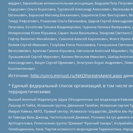
вердикт, Евразийская антимонопольная ассоциация, Бедушев Петр Петрови
Сидорович Ольга Борисовна, Туровский Александр Алексеевич, Васильева А
Евгеньевич, Барахоев Магомед Бекханович, Шарипков Олег Викторович, М
Тимур Рифгатович, Романова Ольга Евгеньевна, Щаров Сергей Алексадрови
Петровна, Кочеткова Татьяна Владимировна, Чуркина Наталья Валерьевна, 
Илларионова Юлия Юрьевна, Саранг Анна Васильевна, Захарова Светлана 
Гефтер Валентин Михайлович, Симонов Алексей Кириллович, Флиге Ирина 
Беляев Сергей Иванович, Голубева Елена Николаевна, Ганнушкина Светлана
Вячеславович, Арапова Галина Юрьевна, Свечников Анатолий Мариевич, П
Лукашевский Сергей Маркович, Бахмин Вячеслав Иванович, Шабад Анатоли
Александрович, Вицин Сергей Ефимович, Золотухин Борис Андреевич, Леви
Константинович
Источник:
http://unro.minjust.ru/NKOForeignAgent.aspx
данн
* Единый федеральный список организаций, в том числе и
террористическими:
Высший военный Маджлисуль Шура Объединенных сил моджахедов Кавказа, Ко
Лашкар-И-Тайба, Исламская группа, Движение Талибан, Исламская партия Т
Имарат Кавказ, АБТО, Правый сектор, Исламское государство, Джабха аль-
Ат-Тавхида Валь-Джихад, Чистопольский Джамаат, Рохнамо ба суи давлати и
Артподготовка, Религиозная группа “Джамаат “Красный пахарь”, Колумбайн
Челебиджихана, Азов, Партия исламского возрождения Таджикистана, Народ