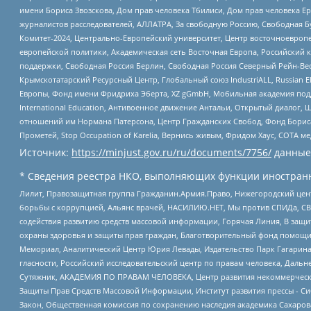
имени Бориса Звозскова, Дом прав человека Тбилиси, Дом прав человека Ер
журналистов расследователей, АЛЛАТРА, За свободную Россию, Свободная Б
Комитет-2024, Центрально-Европейский университет, Центр восточноевроп
европейской политики, Академическая сеть Восточная Европа, Российский к
поддержки, Свободная Россия Берлин, Свободная Россия Северный Рейн-Вест
Крымскотатарский Ресурсный Центр, Глобальный союз IndustriALL, Russian E
Европы, Фонд имени Фридриха Эберта, XZ gGmbH, Мобильная академия поддержк
International Education, Антивоенное движение Антальи, Открытый диало
отношений им Нормана Патерсона, Центр Гражданских Свобод, Фонд Бориса
Прометей, Stop Occupation of Karelia, Вернись живым, Фридом Хаус, СОТА 
Источник:
https://minjust.gov.ru/ru/documents/7756/
данные
* Сведения реестра НКО, выполняющих функции иностранн
Лилит, Правозащитная группа Гражданин.Армия.Право, Нижегородский цент
борьбы с коррупцией, Альянс врачей, НАСИЛИЮ.НЕТ, Мы против СПИДа, СВЕ
содействия развитию средств массовой информации, Горячая Линия, В защ
охраны здоровья и защиты прав граждан, Благотворительный фонд помощи ос
Мемориал, Аналитический Центр Юрия Левады, Издательство Парк Гагарина
гласности, Российский исследовательский центр по правам человека, Даль
Сутяжник, АКАДЕМИЯ ПО ПРАВАМ ЧЕЛОВЕКА, Центр развития некоммерческих
Защиты Прав Средств Массовой Информации, Институт развития прессы - Си
Закон, Общественная комиссия по сохранению наследия академика Сахаров