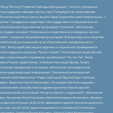
евосточное общественное движение "Маяк", Санкт-Петербургская ЛГБТ-инициативная группа "Выход", Инициативная группа ЛГБТ+ "Реверс", Алексеев Андрей Викторович, Бекбулатова Таисия Львовна, Беляев Иван Михайлович, Владыкина Елена Сергеевна, Гельман Марат Александрович, Никульшина Вероника Юрьевна, Толоконникова Надежда Андреевна, Шендерович Виктор Анатольевич, Общество с ограниченной ответственностью "Данное сообщение", Общество с ограниченной ответственностью Издательский дом "Новая глава", Айнбиндер Александра Александровна, Московский комьюнити-центр для ЛГБТ+инициатив, Благотворительный фонд развития филантропии, Deutsche Welle (Германия, Kurt-Schumacher-Strasse 3, 53113 Bonn), Борзунова Мария Михайловна, Воробьев Виктор Викторович, Голубева Анна Львовна, Константинова Алла Михайловна, Малкова Ирина Владимировна, Мурадов Мурад Абдулгалимович, Осетинская Елизавета Николаевна, Понасенков Евгений Николаевич, Ганапольский Матвей Юрьевич, Киселев Евгений Алексеевич, Борухович Ирина Григорьевна, Дремин Иван Тимофеевич, Дубровский Дмитрий Викторович, Красноярская региональная общественная организация поддержки и развития альтернативных образовательных технологий и межкультурных коммуникаций "ИНТЕРРА", Маяковская Екатерина Алексеевна, Фейгин Марк Захарович, Филимонов Андрей Викторович, Дзугкоева Регина Николаевна, Доброхотов Роман Александрович, Дудь Юрий Александрович, Елкин Сергей Владимирович, Кругликов Кирилл Игоревич, Сабунаева Мария Леонидовна, Семенов Алексей Владимирович, Шаинян Карен Багратович, Шульман Екатерина Михайловна, Асафьев Артур Валерьевич, Вахштайн Виктор Семенович, Венедиктов Алексей Алексеевич, Лушникова Екатерина Евгеньевна, Волков Леонид Михайлович, Невзоров Александр Глебович, Пархоменко Сергей Борисович, Сироткин Ярослав Николаевич, Кара-Мурза Владимир Владимирович, Баранова Наталья Владимировна, Гозман Леонид Яковлевич, Кагарлицкий Борис Юльевич, Климарев Михаил Валерьевич, Милов Владимир Станиславович, Автономная некоммерческая организация Краснодарский центр современного искусства "Типография", Моргенштерн Алишер Тагирович, Соболь Любовь Эдуардовна, Общество с ограниченной ответственностью "ЛИЗА НОРМ", Каспаров Гарри Кимович, Ходорковский Михаил Борисович, Общество с ограниченной ответственностью "Апрельские тезисы", Данилович Ирина Брониславовна, Кашин Олег Владимирович, Петров Николай Владимирович, Пивоваров Алексей Владимирович, Соколов Михаил Владимирович, Цветкова Юлия Владимировна, Чичваркин Евгений Александрович, Комитет против пыток/Команда против пыток, Общество с ограниченной ответственностью "Первый научный", Общество с ограниченной ответственностью "Вертолет и ко", Белоцерковская Вероника Борисовна, Кац Максим Евгеньевич, Лазарева Татьяна Юрьевна, Шаведдинов Руслан Табризович, Яшин Илья Валерьевич, Общество с ограниченной ответственностью "Иноагент ААВ", Алешковский Дмитрий Петрович, Альбац Евгения Марковна, Быков Дмитрий Львович, Галямина Юлия Евгеньевна, Лойко Сергей Леонидович, Мартынов Кирилл Константинович, Медведев Сергей Александрович, Крашенинников Федор Геннадиевич, Гордеева Катерина Вл