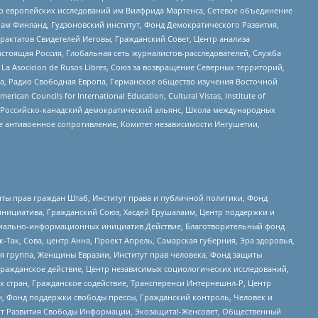
нтр европейских исследований им Вилфрида Мартенса, Сетевое объединение
Чам Финланд, Гудзоновский институт, Фонд Демократического Развития,
актатов Свидетелей Иеговы, Гражданский Совет, Центр анализа
астоящая Россия, Глобальная сеть журналистов-расследователей, Служба
a Asocicion de Rusos Libres, Союз за возвращение Северных территорий,
еста, Радио Свободная Европа, Германское общество изучения Восточной
ouncils for International Education, Cultural Vistas, Institute of
, Российско-канадский демократический альянс, Школа международных
е антивоенное сопротивление, Комитет независимости Ингушетии,
ты прав граждан Штаб, Институт права и публичной политики, Фонд
инициатива, Гражданский Союз, Хасдей Ерушалаим, Центр поддержки и
социально-информационных инициатив Действие, Благотворительный фонд
Так, Сова, центр Анна, Проект Апрель, Самарская губерния, Эра здоровья,
я группа, Женщины Евразии, Институт прав человека, Фонд защиты
Гражданское действие, Центр независимых социологических исследований,
стран, Гражданское содействие, Трансперенси Интернешнл-Р, Центр
н, Фонд поддержки свободы прессы, Гражданский контроль, Человек и
тут Развития Свободы Информации, Экозащита!-Женсовет, Общественный