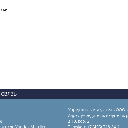
ссия
 СВЯЗЬ
Учредитель и издатель ООО 
Адрес учредителя, издателя, р
зи
д.13, кор. 2
рвисов Yandex.Metrika,
Телефон: +7 (495) 718-84-11