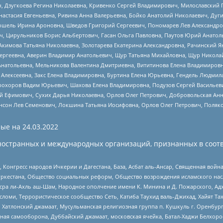
ч, Дзугкоева Регина Николаевна, Кривенко Сергей Владимирович, Милославски
настасия Евгеньевна, Ривина Анна Валерьевна, Бойко Анатолий Николаевич, Дуг
ошель Ирина Ароновна, Шведов Григорий Сергеевич, Пономарев Лев Александро
ч, Цирульников Борис Альбертович, Гасан Ольга Павловна, Паутов Юрий Анато
Акимова Татьяна Николаевна, Золотарева Екатерина Александровна, Рачинский Я
Сергеевна, Аверин Владимир Анатольевич, Щур Татьяна Михайловна, Щур Никола
Анатольевна, Мельникова Валентина Дмитриевна, Вититинова Елена Владимировн
 Алексеевна, Закс Елена Владимировна, Буртина Елена Юрьевна, Гендель Людмил
рохоров Вадим Юрьевич, Шахова Елена Владимировна, Подузов Сергей Васильеви
й Ефимович, Сухих Дарья Николаевна, Орлов Олег Петрович, Добровольская Анн
нсон Лев Семенович, Локшина Татьяна Иосифовна, Орлов Олег Петрович, Поляк
ые на
24.03.2022
ностранных и международных организаций, признанных в соотв
нгресс народов Ичкерии и Дагестана, База, Асбат аль-Ансар, Священная война,
уркестана, Общество социальных реформ, Общество возрождения исламского насл
Нусра ли-Ахль аш-Шам, Народное ополчение имени К. Минина и Д. Пожарского, Ад
сломи, Террористическое сообщество Сеть, Катиба Таухид валь-Джихад, Хайят Тах
, Хатлонский джамаат, Мусульманская религиозная группа п. Кушкуль г. Оренбу
ная самооборона, Дуббайский джамаат, московская ячейка, Батал-Хаджи Белхор