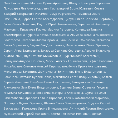
Олег Викторович, Мошель Ирина Ароновна, Шведов Григорий Сергеевич,
Пономарев Лев Александрович, Каргалицкий Борис Юльевич, Созаев
Валерий Валерьевич, Исламов Тимур Рифгатович, Романова Ольга
Евгеньевна, Щаров Сергей Алексадрович, Цирульников Борис Альбертович,
Гасан Ольга Павловна, Паутов Юрий Анатольевич, Верховский Александр
Маркович, Пислакова-Паркер Марина Петровна, Кочеткова Татьяна
Владимировна, Чуркина Наталья Валерьевна, Акимова Татьяна Николаевна,
Золотарева Екатерина Александровна, Рачинский Ян Збигневич, Жемкова
Елена Борисовна, Гудков Лев Дмитриевич, Илларионова Юлия Юрьевна,
Саранг Анна Васильевна, Захарова Светлана Сергеевна, Аверин Владимир
Анатольевич, Щур Татьяна Михайловна, Щур Николай Алексеевич,
Блинушов Андрей Юрьевич, Мосин Алексей Геннадьевич, Гефтер Валентин
Михайлович, Симонов Алексей Кириллович, Флиге Ирина Анатольевна,
Мельникова Валентина Дмитриевна, Вититинова Елена Владимировна,
Баженова Светлана Куприяновна, Максимов Сергей Владимирович, Беляев
Сергей Иванович, Голубева Елена Николаевна, Ганнушкина Светлана
Алексеевна, Закс Елена Владимировна, Буртина Елена Юрьевна, Гендель
Людмила Залмановна, Кокорина Екатерина Алексеевна, Шуманов Илья
Вячеславович, Арапова Галина Юрьевна, Свечников Анатолий Мариевич,
Прохоров Вадим Юрьевич, Шахова Елена Владимировна, Подузов Сергей
Васильевич, Протасова Ирина Вячеславовна, Литинский Леонид Борисович,
Лукашевский Сергей Маркович, Бахмин Вячеслав Иванович, Шабад