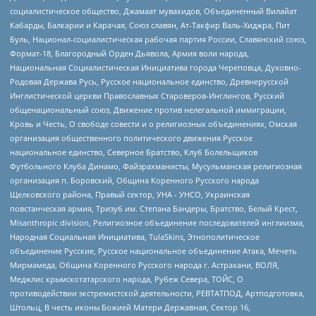
социалистическое общество, Джамаат мувахидов, Объединенный Вилайат
Кабарды, Балкарии и Карачая, Союз славян, Ат-Такфир Валь-Хиджра, Пит
Буль, Национал-социалистическая рабочая партия России, Славянский союз,
Формат-18, Благородный Орден Дьявола, Армия воли народа,
Национальная Социалистическая Инициатива города Череповца, Духовно-
Родовая Держава Русь, Русское национальное единство, Древнерусской
Инглистической церкви Православных Староверов-Инглингов, Русский
общенациональный союз, Движение против нелегальной иммиграции,
Кровь и Честь, О свободе совести и о религиозных объединениях, Омская
организация общественного политического движения Русское
национальное единство, Северное Братство, Клуб Болельщиков
Футбольного Клуба Динамо, Файзрахманисты, Мусульманская религиозная
организация п. Боровский, Община Коренного Русского народа
Щелковского района, Правый сектор, УНА - УНСО, Украинская
повстанческая армия, Тризуб им. Степана Бандеры, Братство, Белый Крест,
Misanthropic division, Религиозное объединение последователей инглиизма,
Народная Социальная Инициатива, TulaSkins, Этнополитическое
объединение Русские, Русское национальное объединение Атака, Мечеть
Мирмамеда, Община Коренного Русского народа г. Астрахани, ВОЛЯ,
Меджлис крымскотатарского народа, Рубеж Севера, ТОЙС, О
противодействии экстремистской деятельности, РЕВТАТПОД, Артподготовка,
Штольц, В честь иконы Божией Матери Державная, Сектор 16,