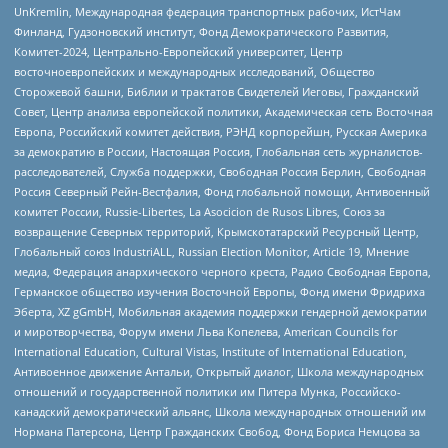
UnKremlin, Международная федерация транспортных рабочих, ИстЧам
Финланд, Гудзоновский институт, Фонд Демократического Развития,
Комитет-2024, Центрально-Европейский университет, Центр
восточноевропейских и международных исследований, Общество
Сторожевой башни, Библии и трактатов Свидетелей Иеговы, Гражданский
Совет, Центр анализа европейской политики, Академическая сеть Восточная
Европа, Российский комитет действия, РЭНД корпорейшн, Русская Америка
за демократию в России, Настоящая Россия, Глобальная сеть журналистов-
расследователей, Служба поддержки, Свободная Россия Берлин, Свободная
Россия Северный Рейн-Вестфалия, Фонд глобальной помощи, Антивоенный
комитет России, Russie-Libertes, La Asocicion de Rusos Libres, Союз за
возвращение Северных территорий, Крымскотатарский Ресурсный Центр,
Глобальный союз IndustriALL, Russian Election Monitor, Article 19, Мнение
медиа, Федерация анархического черного креста, Радио Свободная Европа,
Германское общество изучения Восточной Европы, Фонд имени Фридриха
Эберта, XZ gGmbH, Мобильная академия поддержки гендерной демократии
и миротворчества, Форум имени Льва Копелева, American Councils for
International Education, Cultural Vistas, Institute of International Education,
Антивоенное движение Антальи, Открытый диалог, Школа международных
отношений и государственной политики им Питера Мунка, Российско-
канадский демократический альянс, Школа международных отношений им
Нормана Патерсона, Центр Гражданских Свобод, Фонд Бориса Немцова за