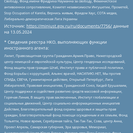
Свободу, Фонд имени Фридриха Науманна за свободу, Феминистское
антивоенное сопротивление, Комитет независимости Ингушетии, Прометей,
Stop Occupation of Karelia, Вернись живым, Фридом Хаус, СОТА медиа,
Либерально-демократическая Лига Украины
Источник:
https://minjust.gov.ru/ru/documents/7756/
данные
на
13.05.2024
* Сведения реестра НКО, выполняющих функции
иностранного агента:
Лилит, Правозащитная группа Гражданин.Армия.Право, Нижегородский
центр немецкой и европейской культуры, Центр гендерных исследований,
Фонд защиты прав граждан Штаб, Институт права и публичной политики,
Фонд борьбы с коррупцией, Альянс врачей, НАСИЛИЮ.НЕТ, Мы против
СПИДа, СВЕЧА, Гуманитарное действие, Открытый Петербург, Лига
Избирателей, Правовая инициатива, Гражданский Союз, Хасдей Ерушалаим,
Центр поддержки и содействия развитию средств массовой информации,
Горячая Линия, В защиту прав заключенных, Институт глобализации и
социальных движений, Центр социально-информационных инициатив
Действие, Благотворительный фонд охраны здоровья и защиты прав
граждан, Благотворительный фонд помощи осужденным и их семьям, Фонд
Тольятти, Новое время, Серебряная тайга, Так-Так-Так, Сова, центр Анна,
Проект Апрель, Самарская губерния, Эра здоровья, Мемориал,
Аналитический Центр Юрия Левады, Издательство Парк Гагарина, Фонд