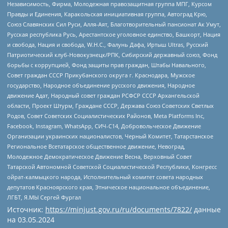
Независимость, Фирма, Молодежная правозащитная группа МПГ, Курсом
Правды и Единения, Каракольская инициативная группа, Автоград Крю,
Союз Славянских Сил Руси, Алля-Аят, Благотворительный пансионат Ак Умут,
Русская республика Русь, Арестантское уголовное единство, Башкорт, Нация
и свобода, Нация и свобода, W.H.С., Фалунь Дафа, Иртыш Ultras, Русский
Патриотический клуб-Новокузнецк/РПК, Сибирский державный союз, Фонд
борьбы с коррупцией, Фонд защиты прав граждан, Штабы Навального,
Совет граждан СССР Прикубанского округа г. Краснодара, Мужское
государство, Народное объединение русского движения, Народное
движение Адат, Народный совет граждан РСФСР СССР Архангельской
области, Проект Штурм, Граждане СССР, Держава Союз Советских Светлых
Родов, Совет Советских Социалистических Районов, Meta Platforms Inc,
Facebook, Instagram, WhatsApp, СИЧ-С14, Добровольческое Движение
Организации украинских националистов, Черный Комитет, Татарстанское
Региональное Всетатарское общественное движение, Невоград,
Молодежное Демократическое Движение Весна, Верховный Совет
Татарской Автономной Советской Социалистической Республики, Конгресс
ойрат-калмыцкого народа, Исполнительный комитет совета народных
депутатов Красноярского края, Этническое национальное объединение,
ЛГБТ, Я.МЫ Сергей Фургал
Источник:
https://minjust.gov.ru/ru/documents/7822/
данные
на
03.05.2024