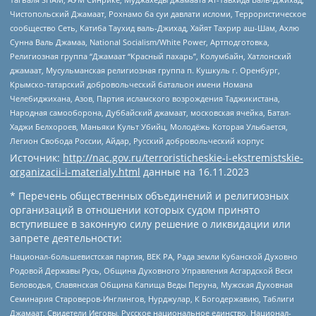
Чистопольский Джамаат, Рохнамо ба суи давлати исломи, Террористическое
сообщество Сеть, Катиба Таухид валь-Джихад, Хайят Тахрир аш-Шам, Ахлю
Сунна Валь Джамаа, National Socialism/White Power, Артподготовка,
Религиозная группа “Джамаат “Красный пахарь”, Колумбайн, Хатлонский
джамаат, Мусульманская религиозная группа п. Кушкуль г. Оренбург,
Крымско-татарский добровольческий батальон имени Номана
Челебиджихана, Азов, Партия исламского возрождения Таджикистана,
Народная самооборона, Дуббайский джамаат, московская ячейка, Батал-
Хаджи Белхороев, Маньяки Культ Убийц, Молодёжь Которая Улыбается,
Легион Свобода России, Айдар, Русский добровольческий корпус
Источник:
http://nac.gov.ru/terroristicheskie-i-ekstremistskie-
organizacii-i-materialy.html
данные на
16.11.2023
* Перечень общественных объединений и религиозных
организаций в отношении которых судом принято
вступившее в законную силу решение о ликвидации или
запрете деятельности:
Национал-большевистская партия, ВЕК РА, Рада земли Кубанской Духовно
Родовой Державы Русь, Община Духовного Управления Асгардской Веси
Беловодья, Славянская Община Капища Веды Перуна, Мужская Духовная
Семинария Староверов-Инглингов, Нурджулар, К Богодержавию, Таблиги
Джамаат, Свидетели Иеговы, Русское национальное единство, Национал-