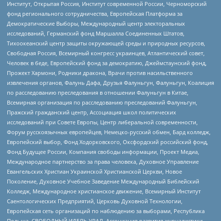
Институт, Открытая Россия, Институт современной России, Черноморский
фонд регионального сотрудничества, Европейская Платформа за
Демократические Выборы, Международный центр электоральных
исследований, Германский фонд Маршалла Соединенных Штатов,
Тихоокеанский центр защиты окружающей среды и природных ресурсов,
Свободная Россия, Всемирный конгресс украинцев, Атлантический совет,
Человек в беде, Европейский фонд за демократию, Джеймстаунский фонд,
Прожект Хармони, Родники дракона, Врачи против насильственного
извлечения органов, Фалунь Дафа, Друзья Фалуньгун, Фалуньгун, Коалиция
по расследованию преследования в отношении Фалуньгун в Китае,
Всемирная организация по расследованию преследований Фалуньгун,
Пражский гражданский центр, Ассоциация школ политических
исследований при Совете Европы, Центр либеральной современности,
Форум русскоязычных европейцев, Немецко-русский обмен, Бард колледж,
Европейский выбор, Фонд Ходорковского, Оксфордский российский фонд,
Фонд Будущее России, Компания свободы информации, Проект Медиа,
Международное партнерство за права человека, Духовное Управление
Евангельских Христиан Украинской Христианской Церкви, Новое
Поколение, Духовное Учебное Заведение Международный Библейский
Колледж, Международное христианское движение, Всемирный Институт
Саентологических Предприятий, Церковь Духовной Технологии,
Европейская сеть организаций по наблюдению за выборами, Республика
Польша, СВОБОДНЫЙ ИДЕЛЬ-УРАЛ, Ассоциация развития журналистики,