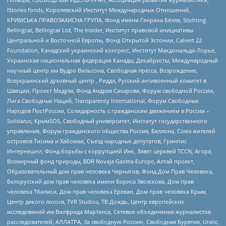
IStories fonds, Королевский Институт Международных Отношений,
КРИМСЬКА ПРАВОЗАХИСНА ГРУПА, Фонд имени Генриха Бёлля, Stichting
Bellingcat, Bellingcat Ltd, The Insider, Институт правовой инициативы
Центральной и Восточной Европы, Фонд Открытой Эстонии, Calvert 22
Foundation, Канадский украинский конгресс, Институт Макдональда-Лорье,
Украинская национальная федерация Канады, Декабристы, Международный
научный центр им Вудро Вильсона, Свободная пресса, Возрождение,
Всеукраинский духовный центр , Риддл, Русский антивоенный комитет в
Швеции, Проект Медуза, Фонд Андрея Сахарова, Форум свободной России,
Лига Свободных Наций, Transparеncy International, Форум Свободных
Народов ПостРоссии, Солидарность с гражданским движением в России –
Solidarus, КрымSOS, Свободный университет, Институт государственного
управления, Форум гражданского общества Россия, Беллона, Союз жителей
островов Тисима и Хабомаи, Съезд народных депутатов, Гринпис
Интернешнл, Фонд борьбы с коррупцией Инк, Завет церквей TCCN, Агора,
Всемирный фонд природы, BDR Novaja Gazeta-Europe, Алтай проект,
Образовательный дом прав человека Чернигов, Фонд Дом Прав Человека,
Белорусский дом прав человека имени Бориса Звозскова, Дом прав
человека Тбилиси, Дом прав человека Ереван, Дом прав человека Крым,
Центр дикого лосося, TVR Studios, ТВ Дождь, Центр европейских
исследований им Вилфрида Мартенса, Сетевое объединение журналистов
расследователей, АЛЛАТРА, За свободную Россию, Свободная Бурятия, Uralic,