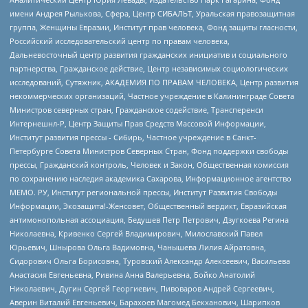
имени Андрея Рылькова, Сфера, Центр СИБАЛЬТ, Уральская правозащитная
группа, Женщины Евразии, Институт прав человека, Фонд защиты гласности,
Российский исследовательский центр по правам человека,
Дальневосточный центр развития гражданских инициатив и социального
партнерства, Гражданское действие, Центр независимых социологических
исследований, Сутяжник, АКАДЕМИЯ ПО ПРАВАМ ЧЕЛОВЕКА, Центр развития
некоммерческих организаций, Частное учреждение в Калининграде Совета
Министров северных стран, Гражданское содействие, Трансперенси
Интернешнл-Р, Центр Защиты Прав Средств Массовой Информации,
Институт развития прессы - Сибирь, Частное учреждение в Санкт-
Петербурге Совета Министров Северных Стран, Фонд поддержки свободы
прессы, Гражданский контроль, Человек и Закон, Общественная комиссия
по сохранению наследия академика Сахарова, Информационное агентство
МЕМО. РУ, Институт региональной прессы, Институт Развития Свободы
Информации, Экозащита!-Женсовет, Общественный вердикт, Евразийская
антимонопольная ассоциация, Бедушев Петр Петрович, Дзугкоева Регина
Николаевна, Кривенко Сергей Владимирович, Милославский Павел
Юрьевич, Шнырова Ольга Вадимовна, Чанышева Лилия Айратовна,
Сидорович Ольга Борисовна, Туровский Александр Алексеевич, Васильева
Анастасия Евгеньевна, Ривина Анна Валерьевна, Бойко Анатолий
Николаевич, Дугин Сергей Георгиевич, Пивоваров Андрей Сергеевич,
Аверин Виталий Евгеньевич, Барахоев Магомед Бекханович, Шарипков