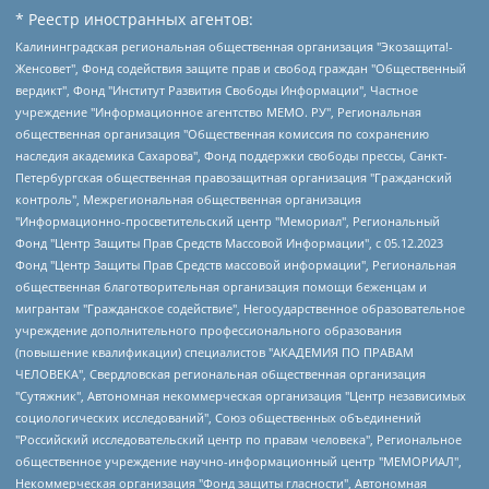
* Реестр иностранных агентов:
Калининградская региональная общественная организация "Экозащита!-Женсовет", Фонд содействия защите прав и свобод граждан "Общественный вердикт", Фонд "Институт Развития Свободы Информации", Частное учреждение "Информационное агентство МЕМО. РУ", Региональная общественная организация "Общественная комиссия по сохранению наследия академика Сахарова", Фонд поддержки свободы прессы, Санкт-Петербургская общественная правозащитная организация "Гражданский контроль", Межрегиональная общественная организация "Информационно-просветительский центр "Мемориал", Региональный Фонд "Центр Защиты Прав Средств Массовой Информации", с 05.12.2023 Фонд "Центр Защиты Прав Средств массовой информации", Региональная общественная благотворительная организация помощи беженцам и мигрантам "Гражданское содействие", Негосударственное образовательное учреждение дополнительного профессионального образования (повышение квалификации) специалистов "АКАДЕМИЯ ПО ПРАВАМ ЧЕЛОВЕКА", Свердловская региональная общественная организация "Сутяжник", Автономная некоммерческая организация "Центр независимых социологических исследований", Союз общественных объединений "Российский исследовательский центр по правам человека", Региональное общественное учреждение научно-информационный центр "МЕМОРИАЛ", Некоммерческая организация "Фонд защиты гласности", Автономная некоммерческая организация "Институт прав человека", Городская общественная организация "Екатеринбургское общество "МЕМОРИАЛ", Городская общественная организация "Рязанское историко-просветительское и правозащитное общество "Мемориал" (Рязанский Мемориал), Челябинский региональный орган общественной самодеятельности – женское общественное объединение "Женщины Евразии", Челябинский региональный орган общественной самодеятельности "Уральская правозащитная группа", Фонд содействия защите здоровья и социальной справедливости имени Андрея Рылькова, Автономная Некоммерческая Организация "Аналитический Центр Юрия Левады", Автономная некоммерческая организация социальной поддержки населения "Проект Апрель", Региональная общественная организация помощи женщинам и детям, находящимся в кризисной ситуации "Информационно-методический центр "Анна", Фонд содействия развитию массовых коммуникаций и правовому просвещению "Так-так-Так", Фонд содействия устойчивому развитию "Серебряная тайга", Свердловский региональный общественный фонд социальных проектов "Новое время", "Idel.Реалии", Кавказ.Реалии, Крым.Реалии, Телеканал Настоящее Время, Татаро-башкирская служба Радио Свобода (Azatliq Radiosi), Радио Свободная Европа/Радио Свобода (PCE/PC), "Сибирь.Реалии", "Фактограф", Благотворительный фонд помощи осужденным и их семьям, Автономная некоммерческая организация "Институт глобализации и социальных движений", Фонд "В защиту прав заключенных", Частное учреждение "Центр поддержки и содействия развитию средств массовой информации", Пензенский региональный общественный благотворительный фонд "Гражданский союз", "Север.Реалии", Некоммерческая организация Фонд "Правовая инициатива", Общество с ограниченной ответственностью "Радио Свободная Европа/Радио Свобода", Чешское информационное агентство "MEDIUM-ORIENT", Красноярская региональная общественная организация "Мы против СПИДа", Камалягин Денис Николаевич, Маркелов Сергей Евгеньевич, Пономарев Лев Александрович, Савицкая Людмила Алексеевна, Автономная некоммерческая организация "Центр по работе с проблемой насилия "НАСИЛИЮ.НЕТ", Межрегиональный профессиональный союз работников здравоохранения "Альянс врачей", Юридическое лицо, зарегистрированное в Латвийской Республике, SIA "Medusa Project" (регистрационный номер 40103797863, дата регистрации 10.06.2014), Некоммерческая организация "Фонд по борьбе с коррупцией", Автономная некоммерческая организация "Институт права и публичной политики", Баданин Роман Сергеевич, Гликин Максим Александрович, Железнова Мария Михайловна, Лукьянова Юлия Сергеевна, Маетная Елизавета Витальевна, Маняхин Петр Борисович, Чуракова Ольга Владимировна, Ярош Юлия Петровна, Юридическое лицо "The Insider SIA", зарегистрированное в Риге, Латвийская Республика (дата регистрации 26.06.2015), являющееся администратором доменного имени интернет-издания "The Insider SIA", https://theins.ru, Постернак Алексей Евгеньевич, Рубин Михаил Аркадьевич, Анин Роман Александрович, Юридическое лицо Istories fonds, зарегистрированное в Латвийской Республике (регистрационный номер 50008295751, дата регистрации 24.02.2020), Великовский Дмитрий Александрович, Долинина Ирина Николаевна, Мароховская Алеся Алексеевна, Шлейнов Роман Юрьевич, Шмагун Олеся Валентиновна, Общество с ограниченной ответственностью "Альтаир 2021", Общество с ограниченной ответственностью "Вега 2021", Общество с ограниченной ответственностью "Главный редактор 2021", Общество с ограниченной ответственностью "Ромашки монолит", Важенков Артем Валерьевич, Ивановская областная общественная организация "Центр гендерных исследований", Гурман Юрий Альбертович, Медиапроект "ОВД-Инфо", Егоров Владимир Владимирович, Жилинский Владимир Александрович, Общество с ограниченной ответственностью "ЗП", Иванова София Юрьевна, Карезина Инна Павловна, Кильтау Екатерина Викторовна, Петров Алексей Викторович, Пискунов Сергей Евгеньевич, Смирнов Сергей Сергеевич, Тихонов Михаил Сергеевич, Общество с ограниченной ответственностью "ЖУРНАЛИСТ-ИНОСТРАННЫЙ АГЕНТ", Арапова Галина Юрьевна, Вольтская Татьяна Анатольевна, Американская компания "Mason G.E.S. Anonymous Foundation" (США), являющаяся владельцем интернет-издания https://mnews.world/, Компания "Stichting Bellingcat", зарегистрированная в Нидерландах (дата регистрации 11.07.2018), Захаров Андрей Вячеславович, Клепиковская Екатерина Дмитриевна, Общество с ограниченной ответственностью "МЕМО", Перл Роман Александрович, Симонов Евгений Алексеевич, Соловьева Елена Анатольевна, Сотников Даниил Владимирович, Сурначева Елизавета Дмитриевна, Автономная некоммерческая организация по защите прав человека и информированию населения "Якутия – Наше Мнение", Общество с ограниченной ответственностью "Москоу диджитал медиа", с 26.01.2023 Общество с ограниченной ответственностью "Чайка Белые сады", Ветошкина Валерия Валерьевна, Заговора Максим Александрович, Межрегиональное общественное движение "Российская ЛГБТ - сеть", Оленичев Максим Владимирович, Павлов Иван Юрьевич, Скворцова Елена Сергеевна, Общество с ограниченной ответственностью "Как бы инагент", Кочетков Игорь Викторович, Общество с ограниченной ответственностью "Честные выборы", Еланчик Олег Александрович, Общество с ограниченной ответственностью "Нобелевский призыв", Гималова Регина Эмилевна, Григорьев Андрей Валерьевич, Григорьева Алина Александровна, Ассоциация по содействию защите прав призывников, альтернативнослужащих и военнослужащих "Правозащитная группа "Гражданин.Армия.Право", Хисамова Регина Фаритовна, Автономная некоммерческая организация по реализации социально-правовых программ "Лилит", Дальневосточное общественное движение "Маяк", Санкт-Петербургская ЛГБТ-инициативная группа "Выход", Инициативная группа ЛГБТ+ "Реверс", Алексеев Андрей Викторович, Бекбулатова Таисия Львовна, Беляев Иван Михайлович, Владыкина Елена Сергеевна, Гельман Марат Александрович, Никульшина Вероника Юрьевна, Толоконникова Надежда Андреевна, Шендерович Виктор Анатольевич, Общество с ограниченной ответственностью "Данное сообщение", Общество с ограниченной ответственностью Издательский дом "Новая глава", Айнбиндер Александра Александровна, Московский комьюнити-центр для ЛГБТ+инициатив, Благотворительный фонд развития филантропии, Deutsche Welle (Германия, Kurt-Schumacher-Strasse 3, 53113 Bonn), Борзунова Мария Михайловна, Воробьев Виктор Викторович, Голубева Анна Львовна, Константинова Алла Михайловна, Малкова Ирина Владимировна, Мурадов Мурад Абдулгалимович, Осетинская Елизавета Николаевна, Понасенков Евгений Николаевич, Ганапольский Матвей Юрьевич, Киселев Евгений Алексеевич, Борухович Ирина Григорьевна, Дремин Иван Тимофеевич, Дубровский Дмитрий Викторович, Красноярская региональная общественная организация поддержки и развития альтернативных образовательных технологий и межкультурных коммуникаций "ИНТЕРРА", Маяковская Екатерина Алексеевна, Фейгин Марк Захарович, Филимонов Андрей Викторович, Дзугкоева Регина Николаевна, Доброхотов Роман Александрович, Дудь Юрий Александрович, Елкин Сергей Владимирович, Кругликов Кирилл Игоревич, Сабунаева Мария Леонидовна, Семенов Алексей Владимирович, Шаинян Карен Багратович, Шульман Екатерина Михайловна, Асафьев Артур Валерьевич, Вахштайн Виктор Семенович, Венедиктов Алексей Алексеевич, Лушникова Екатерина Евгеньевна, Волков Леонид Михайлович, Невзоров Александр Глебович, Пархоменко Сергей Борисович, Сироткин Ярослав Николаевич, Кара-Мурза Владимир Владимирович, Баранова Наталья Владимировна, Гозман Леонид Яковлевич, Кагарлицкий Борис Юльевич, Климарев Михаил Валерьевич, Милов Владимир Станиславович, Автономная некоммерческая организация Краснодарский центр современного искусства "Типография", Моргенштерн Алишер Тагирович, Соболь Любовь Эдуардовна, Общество с ограниченной ответственностью "ЛИЗА НОРМ", Каспаров Гарри Кимович, Ходорковский Михаил Борисович, Общество с ограниченной ответственностью "Апрельские тезисы", Данилович Ирина Брониславовна, Кашин Олег Владимирович, Петров Николай Владимирович, Пивоваров Алексей Владимирович, Соколов Михаил Владимирович, Цветкова Юлия Владимировна, Чичваркин Евгений Александрович, Комитет против пыток/Команда против пыток, Общество с ограниченной ответственностью "Первый научный", Общество с ограниченной ответственностью "Вертолет и ко", Белоцерковская Вероника Борисовна, Кац Максим Евгеньевич, Лазарева Татьяна Юрьевна, Шаведдинов Руслан Табризович, Яшин Илья Валерьевич, Общество с ограниченной ответственностью "Иноагент ААВ", Алешковский Дмитрий Петрович, Альбац Евгения Марковна, Быков Дмитрий Львович, Галямина Юлия Евгеньевна, Лойко Сергей Леонидович, Мартынов Кирилл Константинович, Медведев Сергей Александрович, Крашенинников Федор Геннадиевич, Гордеева Катерина Вл