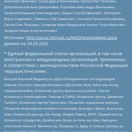
Анатолий Ефимович, Сухих Дарья Николаевна, Орлов Олег Петрович,
Добровольская Анна Дмитриевна, Королева Александра Евгеньевна,
Смирнов Владимир Александрович, Вицин Сергей Ефимович, Золотухин
Борис Андреевич, Левинсон Лев Семенович, Локшина Татьяна Иосифовна,
Орлов Олег Петрович, Полякова Мара Федоровна, Резник Генри Маркович,
Захаров Герман Константинович
Источник:
http://unro.minjust.ru/NKOForeignAgent.aspx
данные на
24.03.2022
* Единый федеральный список организаций, в том числе
иностранных и международных организаций, признанных
в соответствии с законодательством Российской Федерации
террористическими:
Высший военный Маджлисуль Шура Объединенных сил моджахедов
Кавказа, Конгресс народов Ичкерии и Дагестана, База, Асбат аль-Ансар,
Священная война, Исламская группа, Братья-мусульмане, Партия
исламского освобождения, Лашкар-И-Тайба, Исламская группа, Движение
Талибан, Исламская партия Туркестана, Общество социальных реформ,
Общество возрождения исламского наследия, Дом двух святых, Джунд аш-
Шам, Исламский джихад, Аль-Каида, Имарат Кавказ, АБТО, Правый сектор,
Исламское государство, Джабха аль-Нусра ли-Ахль аш-Шам, Народное
ополчение имени К. Минина и Д. Пожарского, Аджр от Аллаха Субхану уа
Тагьаля SHAM, АУМ Синрике, Муджахеды джамаата Ат-Тавхида Валь-Джихад,