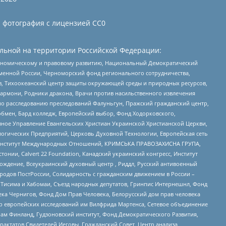
и фотография с лицензией СС0
льной на территории Российской Федерации:
кономическому и правовому развитию, Национальный Демократический
менной России, Черноморский фонд регионального сотрудничества,
, Тихоокеанский центр защиты окружающей среды и природных ресурсов,
 Хармони, Родники дракона, Врачи против насильственного извлечения
по расследованию преследований Фалуньгун, Пражский гражданский центр,
бмен, Бард колледж, Европейский выбор, Фонд Ходорковского,
ное Управление Евангельских Христиан Украинской Христианской Церкви,
огических Предприятий, Церковь Духовной Технологии, Европейская сеть
ий Институт Международных Отношений, КРИМСЬКА ПРАВОЗАХИСНА ГРУПА,
стонии, Calvert 22 Foundation, Канадский украинский конгресс, Институт
ждение, Всеукраинский духовный центр , Риддл, Русский антивоенный
ародов ПостРоссии, Солидарность с гражданским движением в России –
в Тисима и Хабомаи, Съезд народных депутатов, Гринпис Интернешнл, Фонд
ека Чернигов, Фонд Дом Прав Человека, Белорусский дом прав человека
нтр европейских исследований им Вилфрида Мартенса, Сетевое объединение
Чам Финланд, Гудзоновский институт, Фонд Демократического Развития,
актатов Свидетелей Иеговы, Гражданский Совет, Центр анализа