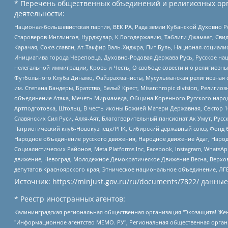
* Перечень общественных объединений и религиозных орг
деятельности:
Национал-большевистская партия, ВЕК РА, Рада земли Кубанской Духовно
Староверов-Инглингов, Нурджулар, К Богодержавию, Таблиги Джамаат, Сви
Карачая, Союз славян, Ат-Такфир Валь-Хиджра, Пит Буль, Национал-социал
Инициатива города Череповца, Духовно-Родовая Держава Русь, Русское н
нелегальной иммиграции, Кровь и Честь, О свободе совести и о религиоз
Футбольного Клуба Динамо, Файзрахманисты, Мусульманская религиозная о
им. Степана Бандеры, Братство, Белый Крест, Misanthropic division, Рели
объединение Атака, Мечеть Мирмамеда, Община Коренного Русского народа
Артподготовка, Штольц, В честь иконы Божией Матери Державная, Сектор 1
Славянских Сил Руси, Алля-Аят, Благотворительный пансионат Ак Умут, Русск
Патриотический клуб-Новокузнецк/РПК, Сибирский державный союз, Фонд б
Народное объединение русского движения, Народное движение Адат, Народ
Социалистических Районов, Meta Platforms Inc, Facebook, Instagram, Wha
движение, Невоград, Молодежное Демократическое Движение Весна, Верхов
депутатов Красноярского края, Этническое национальное объединение, ЛГ
Источник:
https://minjust.gov.ru/ru/documents/7822/
данные
* Реестр иностранных агентов:
Калининградская региональная общественная организация "Экозащита!-Женсовет", Фонд содействия защите прав и свобод граждан "Общественный вердикт", Фонд "Институт Развития Свободы Информации", Частное учреждение "Информационное агентство МЕМО. РУ", Региональная общественная организация "Общественная комиссия по сохранению наследия академика Сахарова", Фонд поддержки свободы прессы, Санкт-Петербургская общественная правозащитная организация "Гражданский контроль", Межрегиональная общественная организация "Информационно-просветительский центр "Мемориал", Региональный Фонд "Центр Защиты Прав Средств Массовой Информации", с 05.12.2023 Фонд "Центр Защиты Прав Средств массовой информации", Региональная общественная благотворительная организация помощи беженцам и мигрантам "Гражданское содействие", Негосударственное образовательное учреждение дополнительного профессионального образования (повышение квалификации) специалистов "АКАДЕМИЯ ПО ПРАВАМ ЧЕЛОВЕКА", Свердловская региональная общественная организация "Сутяжник", Автономная некоммерческая организация "Центр независимых социологических исследований", Союз общественных объединений "Российский исследовательский центр по правам человека", Региональное общественное учреждение научно-информационный центр "МЕМОРИАЛ", Некоммерческая организация "Фонд защиты гласности", Автономная некоммерческая организация "Институт прав человека", Городская общественная организация "Екатеринбургское общество "МЕМОРИАЛ", Городская общественная организация "Рязанское историко-просветительское и правозащитное общество "Мемориал" (Рязанский Мемориал), Челябинский региональный орган общественной самодеятельности – женское общественное объединение "Женщины Евразии", Челябинский региональный орган общественной самодеятельности "Уральская правозащитная группа", Фонд содействия защите здоровья и социальной справедливости имени Андрея Рылькова, Автономная Некоммерческая Организация "Аналитический Центр Юрия Левады", Автономная некоммерческая организация социальной поддержки населения "Проект Апрель", Региональная общественная организация помощи женщинам и детям, находящимся в кризисной ситуации "Информационно-методический центр "Анна", Фонд содействия развитию массовых коммуникаций и правовому просвещению "Так-так-Так", Фонд содействия устойчивому развитию "Серебряная тайга", Свердловский региональный общественный фонд социальных проектов "Новое время", "Idel.Реалии", Кавказ.Реалии, Крым.Реалии, Телеканал Настоящее Время, Татаро-башкирская служба Радио Свобода (Azatliq Radiosi), Радио Свободная Европа/Радио Свобода (PCE/PC), "Сибирь.Реалии", "Фактограф", Благотворительный фонд помощи осужденным и их семьям, Автономная некоммерческая организация "Институт глобализации и социальных движений", Фонд "В защиту прав заключенных", Частное учреждение "Центр поддержки и содействия развитию средств массовой информации", Пензенский региональный общественный благотворительный фонд "Гражданский союз", "Север.Реалии", Некоммерческая организация Фонд "Правовая инициатива", Общество с ограниченной ответственностью "Радио Свободная Европа/Радио Свобода", Чешское информационное агентство "MEDIUM-ORIENT", Красноярская региональная общественная организация "Мы против СПИДа", Камалягин Денис Николаевич, Маркелов Сергей Евгеньевич, Пономарев Лев Александрович, Савицкая Людмила Алексеевна, Автоно