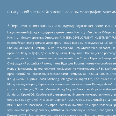
В титульной части сайта использованы фотографии Максима
* Перечень иностранных и международных неправительств
Национальный фонд в поддержку демократии, Институт Открытое Общество
Институт Международных Отношений, MEDIA DEVELOPMENT INVESTMENT FUND,
Европейская Платформа за Демократические Выборы, Международный цент
Свободная Россия, Всемирный конгресс украинцев, Атлантический совет, Ч
органов, Фалунь Дафа, Друзья Фалуньгун, Фалуньгун, Коалиция по рассле
Ассоциация школ политических исследований при Совете Европы, Центр ли
Оксфордский российский фонд, Фонд Будущее России, Компания свободы ин
Новое Поколение, Духовное Учебное Заведение Международный Библейский
организаций по наблюдению за выборами, Республика Польша, СВОБОДНЫЙ
Фонд имени Генриха Бёлля, Stichting Bellingcat, Bellingcat Ltd, The Inside
Макдональда-Лорье, Украинская национальная федерация Канады, Декабрис
комитет в Швеции, Проект Медуза, Фонд Андрея Сахарова, Форум свободной 
Solidarus, КрымSOS, Свободный университет, Институт государственного у
борьбы с коррупцией Инк, Завет церквей TCCN, Агора, Всемирный фонд при
имени Бориса Звозскова, Дом прав человека Тбилиси, Дом прав человека Ер
журналистов расследователей, АЛЛАТРА, За свободную Россию, Свободная Б
Комитет-2024, Центрально-Европейский университет, Центр восточноевроп