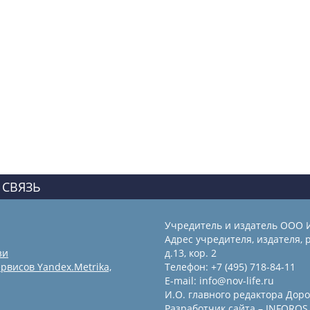
 СВЯЗЬ
Учредитель и издатель ООО 
Адрес учредителя, издателя, р
зи
д.13, кор. 2
рвисов Yandex.Metrika,
Телефон: +7 (495) 718-84-11
E-mail: info@nov-life.ru
И.О. главного редактора Доро
Разработчик сайта –
INFOROS