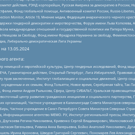
омитет действия, РЭНД корпорейшн, Русская Америка за демократию в России, Н
фалия, Фонд глобальной помощи, Антивоенный комитет России, Russie-Libertes, L
lection Monitor, Article 19, Мнение медиа, Федерация анархического черного кр
и гендерной демократии и миротворчества, Форум имени Льва Копелева, American C
г, Школа международных отношений и государственной политики им Питера Мунка
 Немцова за Свободу, Фонд имени Фридриха Науманна за свободу, Феминистско
медиа, Либерально-демократическая Лига Украины
 на
13.05.2024
ого агента:
р немецкой и европейской культуры, Центр гендерных исследований, Фонд защи
ЧА, Гуманитарное действие, Открытый Петербург, Лига Избирателей, Правовая 
иту прав заключенных, Институт глобализации и социальных движений, Центр 
ужденным и их семьям, Фонд Тольятти, Новое время, Серебряная тайга, Так-Так-
, Фонд имени Андрея Рылькова, Сфера, Центр СИБАЛЬТ, Уральская правозащитна
невосточный центр развития гражданских инициатив и социального партнерства, 
 организаций, Частное учреждение в Калининграде Совета Министров северных 
бирь, Частное учреждение в Санкт-Петербурге Совета Министров Северных Стра
а, Информационное агентство МЕМО. РУ, Институт региональной прессы, Инсти
ч, Дзугкоева Регина Николаевна, Кривенко Сергей Владимирович, Милославски
настасия Евгеньевна, Ривина Анна Валерьевна, Бойко Анатолий Николаевич, Дуг
ошель Ирина Ароновна, Шведов Григорий Сергеевич, Пономарев Лев Александро