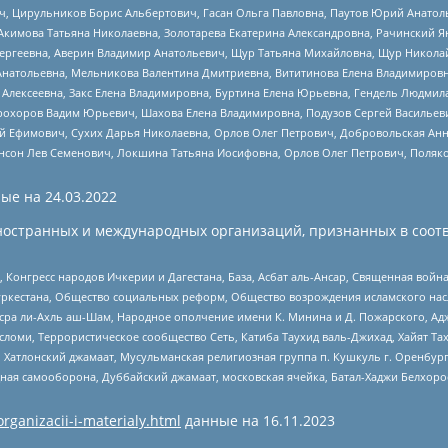
ч, Цирульников Борис Альбертович, Гасан Ольга Павловна, Паутов Юрий Анато
Акимова Татьяна Николаевна, Золотарева Екатерина Александровна, Рачинский Я
Сергеевна, Аверин Владимир Анатольевич, Щур Татьяна Михайловна, Щур Никола
Анатольевна, Мельникова Валентина Дмитриевна, Вититинова Елена Владимировн
 Алексеевна, Закс Елена Владимировна, Буртина Елена Юрьевна, Гендель Людмил
рохоров Вадим Юрьевич, Шахова Елена Владимировна, Подузов Сергей Васильеви
й Ефимович, Сухих Дарья Николаевна, Орлов Олег Петрович, Добровольская Анн
нсон Лев Семенович, Локшина Татьяна Иосифовна, Орлов Олег Петрович, Поляк
ые на
24.03.2022
ностранных и международных организаций, признанных в соотв
нгресс народов Ичкерии и Дагестана, База, Асбат аль-Ансар, Священная война,
уркестана, Общество социальных реформ, Общество возрождения исламского насл
Нусра ли-Ахль аш-Шам, Народное ополчение имени К. Минина и Д. Пожарского, Ад
сломи, Террористическое сообщество Сеть, Катиба Таухид валь-Джихад, Хайят Тах
, Хатлонский джамаат, Мусульманская религиозная группа п. Кушкуль г. Оренбу
ная самооборона, Дуббайский джамаат, московская ячейка, Батал-Хаджи Белхор
organizacii-i-materialy.html
данные на
16.11.2023