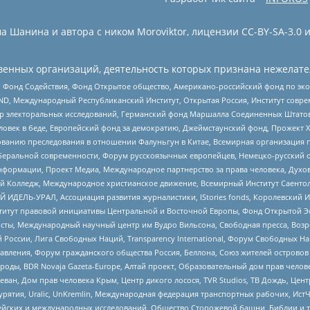
 Шанина и автора с ником Moroviktor, лицензии CC-BY-SA-3.0 
енных организаций, деятельность которых признана нежелате
 Фонд Содействия, Фонд Открытое общество, Американо-российский фонд по э
 Международный Республиканский Институт, Открытая Россия, Институт совре
р электоральных исследований, Германский фонд Маршалла Соединенных Штатов
еловек в беде, Европейский фонд за демократию, Джеймстаунский фонд, Прожект
дованию преследования в отношении Фалуньгун в Китае, Всемирная организация 
беральной современности, Форум русскоязычных европейцев, Немецко-русский о
формации, Проект Медиа, Международное партнерство за права человека, Духов
 Колледж, Международное христианское движение, Всемирный Институт Саентол
 ИДЕЛЬ-УРАЛ, Ассоциация развития журналистики, IStories fonds, Королевск
r, Институт правовой инициативы Центральной и Восточной Европы, Фонд Открытой Э
ты, Международный научный центр им Вудро Вильсона, Свободная пресса, Возро
России, Лига Свободных Наций, Transparеncy International, Форум Свободных Н
правления, Форум гражданского общества Россия, Беллона, Союз жителей острово
роды, BDR Novaja Gazeta-Europe, Алтай проект, Образовательный дом прав челов
еван, Дом прав человека Крым, Центр дикого лосося, TVR Studios, ТВ Дождь, Це
урятия, Uralic, UnKremlin, Международная федерация транспортных рабочих, Ист
ейских и международных исследований, Общество Сторожевой башни, Библии и тр