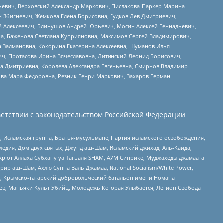
льевич, Верховский Александр Маркович, Пислакова-Паркер Марина
н Збигневич, Жемкова Елена Борисовна, Гудков Лев Дмитриевич,
й Алексеевич, Блинушов Андрей Юрьевич, Мосин Алексей Геннадьевич,
а, Баженова Светлана Куприяновна, Максимов Сергей Владимирович,
а Залмановна, Кокорина Екатерина Алексеевна, Шуманов Илья
ч, Протасова Ирина Вячеславовна, Литинский Леонид Борисович,
а Дмитриевна, Королева Александра Евгеньевна, Смирнов Владимир
ова Мара Федоровна, Резник Генри Маркович, Захаров Герман
етствии с законодательством Российской Федерации
 Исламская группа, Братья-мусульмане, Партия исламского освобождения,
едия, Дом двух святых, Джунд аш-Шам, Исламский джихад, Аль-Каида,
жр от Аллаха Субхану уа Тагьаля SHAM, АУМ Синрике, Муджахеды джамаата
рир аш-Шам, Ахлю Сунна Валь Джамаа, National Socialism/White Power,
рг, Крымско-татарский добровольческий батальон имени Номана
оев, Маньяки Культ Убийц, Молодёжь Которая Улыбается, Легион Свобода