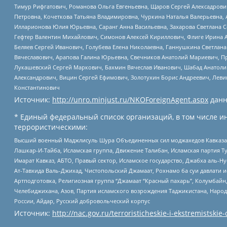
Тимур Рифгатович, Романова Ольга Евгеньевна, Щаров Сергей Алексадрови
Петровна, Кочеткова Татьяна Владимировна, Чуркина Наталья Валерьевна, 
Илларионова Юлия Юрьевна, Саранг Анна Васильевна, Захарова Светлана 
Гефтер Валентин Михайлович, Симонов Алексей Кириллович, Флиге Ирина 
Беляев Сергей Иванович, Голубева Елена Николаевна, Ганнушкина Светлана
Вячеславович, Арапова Галина Юрьевна, Свечников Анатолий Мариевич, П
Лукашевский Сергей Маркович, Бахмин Вячеслав Иванович, Шабад Анатоли
Александрович, Вицин Сергей Ефимович, Золотухин Борис Андреевич, Леви
Константинович
Источник:
http://unro.minjust.ru/NKOForeignAgent.aspx
данн
* Единый федеральный список организаций, в том числе и
террористическими:
Высший военный Маджлисуль Шура Объединенных сил моджахедов Кавказа, Ко
Лашкар-И-Тайба, Исламская группа, Движение Талибан, Исламская партия Т
Имарат Кавказ, АБТО, Правый сектор, Исламское государство, Джабха аль-
Ат-Тавхида Валь-Джихад, Чистопольский Джамаат, Рохнамо ба суи давлати и
Артподготовка, Религиозная группа “Джамаат “Красный пахарь”, Колумбайн
Челебиджихана, Азов, Партия исламского возрождения Таджикистана, Народ
России, Айдар, Русский добровольческий корпус
Источник:
http://nac.gov.ru/terroristicheskie-i-ekstremistskie-