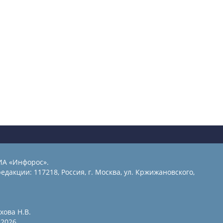
ИА «Инфорос».
едакции: 117218, Россия, г. Москва, ул. Кржижановского,
хова Н.В.
2026