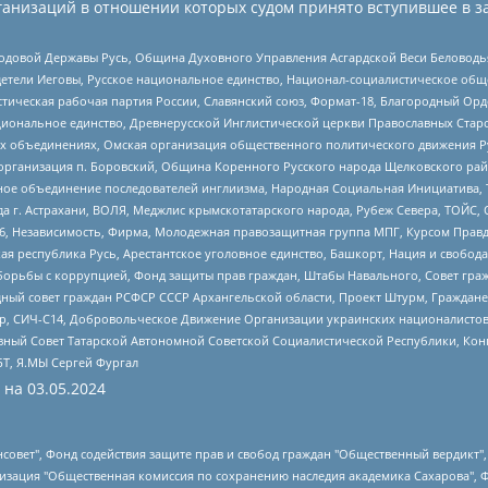
анизаций в отношении которых судом принято вступившее в з
 Родовой Державы Русь, Община Духовного Управления Асгардской Веси Беловод
детели Иеговы, Русское национальное единство, Национал-социалистическое об
истическая рабочая партия России, Славянский союз, Формат-18, Благородный Ор
ациональное единство, Древнерусской Инглистической церкви Православных Ста
ных объединениях, Омская организация общественного политического движения Р
рганизация п. Боровский, Община Коренного Русского народа Щелковского район
гиозное объединение последователей инглиизма, Народная Социальная Инициатива,
 г. Астрахани, ВОЛЯ, Меджлис крымскотатарского народа, Рубеж Севера, ТОЙС, 
6, Независимость, Фирма, Молодежная правозащитная группа МПГ, Курсом Правд
ая республика Русь, Арестантское уголовное единство, Башкорт, Нация и свобода,
орьбы с коррупцией, Фонд защиты прав граждан, Штабы Навального, Совет гражд
ный совет граждан РСФСР СССР Архангельской области, Проект Штурм, Граждане 
tsApp, СИЧ-С14, Добровольческое Движение Организации украинских националисто
ный Совет Татарской Автономной Советской Социалистической Республики, Кон
БТ, Я.МЫ Сергей Фургал
 на
03.05.2024
мная некоммерческая организация "Центр по работе с проблемой насилия "НАСИЛИЮ.НЕТ", Межрегиональный профессиональный союз работников здравоохранения "Альянс врачей", Юридическое лицо, зарегистрированное в Латвийской Республике, SIA "Medusa Project" (регистрационный номер 40103797863, дата регистрации 10.06.2014), Некоммерческая организация "Фонд по борьбе с коррупцией", Автономная некоммерческая организация "Институт права и публичной политики", Баданин Роман Сергеевич, Гликин Максим Александрович, Железнова Мария Михайловна, Лукьянова Юлия Сергеевна, Маетная Елизавета Витальевна, Маняхин Петр Борисович, Чуракова Ольга Владимировна, Ярош Юлия Петровна, Юридическое лицо "The Insider SIA", зарегистрированное в Риге, Латвийская Республика (дата регистрации 26.06.2015), являющееся администратором доменного имени интернет-издания "The Insider SIA", https://theins.ru, Постернак Алексей Евгеньевич, Рубин Михаил Аркадьевич, Анин Роман Александрович, Юридическое лицо Istories fonds, зарегистрированное в Латвийской Республике (регистрационный номер 50008295751, дата регистрации 24.02.2020), Великовский Дмитрий Александрович, Долинина Ирина Николаевна, Мароховская Алеся Алексеевна, Шлейнов Роман Юрьевич, Шмагун Олеся Валентиновна, Общество с ограниченной ответственностью "Альтаир 2021", Общество с ограниченной ответственностью "Вега 2021", Общество с ограниченной ответственностью "Главный редактор 2021", Общество с ограниченной ответственностью "Ромашки монолит", Важенков Артем Валерьевич, Ивановская областная общественная организация "Центр гендерных исследований", Гурман Юрий Альбертович, Медиапроект "ОВД-Инфо", Егоров Владимир Владимирович, Жилинский Владимир Александрович, Общество с ограниченной ответственностью "ЗП", Иванова София Юрьевна, Карезина Инна Павловна, Кильтау Екатерина Викторовна, Петров Алексей Викторович, Пискунов Сергей Евгеньевич, Смирнов Сергей Сергеевич, Тихонов Михаил Сергеевич, Общество с ограниченной ответственностью "ЖУРНАЛИСТ-ИНОСТРАННЫЙ АГЕНТ", Арапова Галина Юрьевна, Вольтская Татьяна Анатольевна, Американская компания "Mason G.E.S. Anonymous Foundation" (США), являющаяся владельцем интернет-издания https://mnews.world/, Компания "Stichting Bellingcat", зарегистрированная в Нидерландах (дата регистрации 11.07.2018), Захаров Андрей Вячеславович, Клепиковская Екатерина Дмитриевна, Общество с ограниченной ответственностью "МЕМО", Перл Роман Александрович, Симонов Евгений Алексеевич, Соловьева Елена Анатольевна, Сотников Даниил Владимирович, Сурначева Елизавета Дмитриевна, Автономная некоммерческая организация по защите прав человека и информированию населения "Якутия – Наше Мнение", Общество с ограниченной ответственностью "Москоу диджитал медиа", с 26.01.2023 Общество с ограниченной ответственностью "Чайка Белые сады", Ветошкина Валерия Валерьевна, Заговора Максим Александрович, Межрегиональное общественное движение "Российская ЛГБТ - сеть", Оленичев Максим Владимирович, Павлов Иван Юрьевич, Скворцова Елена Сергеевна, Общество с ограниченной ответственностью "Как бы инагент", Кочетков Игорь Викторович, Общество с ограниченной ответственностью "Честные выборы", Еланчик Олег Александрович, Общество с ограниченной ответственностью "Нобелевский призыв", Гималова Регина Эмилевна, Григорьев Андрей Валерьевич, Григорьева Алина Александровна, Ассоциация по содействию защите прав призывников, альтернативнослужащих и военнослужащих "Правозащитная группа "Гражданин.Армия.Право", Хисамова Регина Фаритовна, Автономная некоммерческая организация по реализации социально-правовых программ "Лилит", Дальн