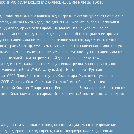
аконную силу решение о ликвидации или запрете
ья, Славянская Община Капища Веды Перуна, Мужская Духовная Семинария
щество, Джамаат мувахидов, Объединенный Вилайат Кабарды, Балкарии и
ден Дьявола, Армия воли народа, Национальная Социалистическая
роверов-Инглингов, Русский общенациональный союз, Движение против
усское национальное единство, Северное Братство, Клуб Болельщиков
а, Правый сектор, УНА - УНСО, Украинская повстанческая армия, Тризуб
 TulaSkins, Этнополитическое объединение Русские, Русское национальное
О противодействии экстремистской деятельности, РЕВТАТПОД,
ы и Единения, Каракольская инициативная группа, Автоград Крю, Союз
 Нация и свобода, W.H.С., Фалунь Дафа, Иртыш Ultras, Русский
ан СССР Прикубанского округа г. Краснодара, Мужское государство,
СССР, Держава Союз Советских Светлых Родов, Совет Советских
в, Черный Комитет, Татарстанское Региональное Всетатарское общественное
гресс ойрат-калмыцкого народа, Исполнительный комитет совета народных
евосточное общественное движение "Маяк", Санкт-Петербургская ЛГБТ-инициативная группа "Выход", Инициативная группа ЛГБТ+ "Реверс", Алексеев Андрей Викторович, Бекбулатова Таисия Львовна, Беляев Иван Михайлович, Владыкина Елена Сергеевна, Гельман Марат Александрович, Никульшина Вероника Юрьевна, Толоконникова Надежда Андреевна, Шендерович Виктор Анатольевич, Общество с ограниченной ответственностью "Данное сообщение", Общество с ограниченной ответственностью Издательский дом "Новая глава", Айнбиндер Александра Александровна, Московский комьюнити-центр для ЛГБТ+инициатив, Благотворительный фонд развития филантропии, Deutsche Welle (Германия, Kurt-Schumacher-Strasse 3, 53113 Bonn), Борзунова Мария Михайловна, Воробьев Виктор Викторович, Голубева Анна Львовна, Константинова Алла Михайловна, Малкова Ирина Владимировна, Мурадов Мурад Абдулгалимович, Осетинская Елизавета Николаевна, Понасенков Евгений Николаевич, Ганапольский Матвей Юрьевич, Киселев Евгений Алексеевич, Борухович Ирина Григорьевна, Дремин Иван Тимофеевич, Дубровский Дмитрий Викторович, Красноярская региональная общественная организация поддержки и развития альтернативных образовательных технологий и межкультурных коммуникаций "ИНТЕРРА", Маяковская Екатерина Алексеевна, Фейгин Марк Захарович, Филимонов Андрей Викторович, Дзугкоева Регина Николаевна, Доброхотов Роман Александрович, Дудь Юрий Александрович, Елкин Сергей Владимирович, Кругликов Кирилл Игоревич, Сабунаева Мария Леонидовна, Семенов Алексей Владимирович, Шаинян Карен Багратович, Шульман Екатерина Михайловна, Асафьев Артур Валерьевич, Вахштайн Виктор Семенович, Венедиктов Алексей Алексеевич, Лушникова Екатерина Евгеньевна, Волков Леонид Михайлович, Невзоров Александр Глебович, Пархоменко Сергей Борисович, Сироткин Ярослав Николаевич, Кара-Мурза Владимир Владимирович, Баранова Наталья Владимировна, Гозман Леонид Яковлевич, Кагарлицкий Борис Юльевич, Климарев Михаил Валерьевич, Милов Владимир Станиславович, Автономная некоммерческая организация Краснодарский центр современного искусства "Типография", Моргенштерн Алишер Тагирович, Соболь Любовь Эдуардовна, Общество с ограниченной ответственностью "ЛИЗА НОРМ", Каспаров Гарри Кимович, Ходорковский Михаил Борисович, Общество с ограниченной ответственностью "Апрельские тезисы", Данилович Ирина Брониславовна, Кашин Олег Владимирович, Петров Николай Владимирович, Пивоваров Алексей Владимирович, Соколов Михаил Владимирович, Цветкова Юлия Владимировна, Чичваркин Евгений Александрович, Комитет против пыток/Команда против пыток, Общество с ограниченной ответственностью "Первый научный", Общество с ограниченной ответственностью "Вертолет и ко", Белоцерковская Вероника Борисовна, Кац Максим Евгеньевич, Лазарева Татьяна Юрьевна, Шаведдинов Руслан Табризович, Яшин Илья Валерьевич, Общество с ограниченной ответственностью "Иноагент ААВ", Алешковский Дмитрий Петрович, Альбац Евгения Марковна, Быков Дмитрий Львович, Галямина Юлия Евгеньевна, Лойко Сергей Леонидович, Мартынов Кирилл Константинович, Медведев Сергей Александрович, Крашенинников Федор Геннадиевич, Гордеева Катерина Вл