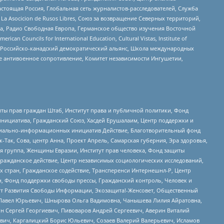
астоящая Россия, Глобальная сеть журналистов-расследователей, Служба
a Asocicion de Rusos Libres, Союз за возвращение Северных территорий,
еста, Радио Свободная Европа, Германское общество изучения Восточной
ouncils for International Education, Cultural Vistas, Institute of
, Российско-канадский демократический альянс, Школа международных
е антивоенное сопротивление, Комитет независимости Ингушетии,
ты прав граждан Штаб, Институт права и публичной политики, Фонд
инициатива, Гражданский Союз, Хасдей Ерушалаим, Центр поддержки и
социально-информационных инициатив Действие, Благотворительный фонд
Так, Сова, центр Анна, Проект Апрель, Самарская губерния, Эра здоровья,
я группа, Женщины Евразии, Институт прав человека, Фонд защиты
Гражданское действие, Центр независимых социологических исследований,
стран, Гражданское содействие, Трансперенси Интернешнл-Р, Центр
н, Фонд поддержки свободы прессы, Гражданский контроль, Человек и
тут Развития Свободы Информации, Экозащита!-Женсовет, Общественный
й Павел Юрьевич, Шнырова Ольга Вадимовна, Чанышева Лилия Айратовна,
ин Сергей Георгиевич, Пивоваров Андрей Сергеевич, Аверин Виталий
вич, Каргалицкий Борис Юльевич, Созаев Валерий Валерьевич, Исламов