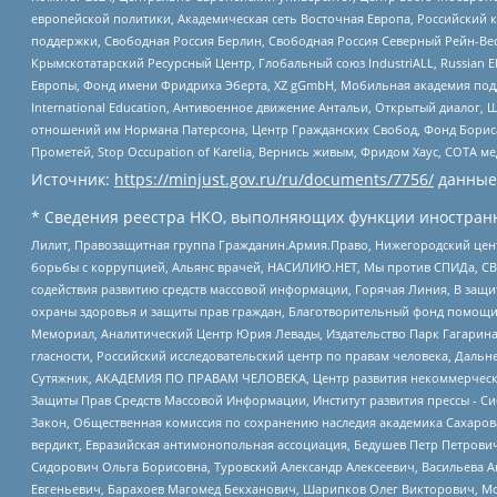
европейской политики, Академическая сеть Восточная Европа, Российский к
поддержки, Свободная Россия Берлин, Свободная Россия Северный Рейн-Вест
Крымскотатарский Ресурсный Центр, Глобальный союз IndustriALL, Russian E
Европы, Фонд имени Фридриха Эберта, XZ gGmbH, Мобильная академия поддержк
International Education, Антивоенное движение Антальи, Открытый диало
отношений им Нормана Патерсона, Центр Гражданских Свобод, Фонд Бориса
Прометей, Stop Occupation of Karelia, Вернись живым, Фридом Хаус, СОТА 
Источник:
https://minjust.gov.ru/ru/documents/7756/
данные
* Сведения реестра НКО, выполняющих функции иностранн
Лилит, Правозащитная группа Гражданин.Армия.Право, Нижегородский цент
борьбы с коррупцией, Альянс врачей, НАСИЛИЮ.НЕТ, Мы против СПИДа, СВЕ
содействия развитию средств массовой информации, Горячая Линия, В защ
охраны здоровья и защиты прав граждан, Благотворительный фонд помощи ос
Мемориал, Аналитический Центр Юрия Левады, Издательство Парк Гагарина
гласности, Российский исследовательский центр по правам человека, Даль
Сутяжник, АКАДЕМИЯ ПО ПРАВАМ ЧЕЛОВЕКА, Центр развития некоммерческих
Защиты Прав Средств Массовой Информации, Институт развития прессы - Си
Закон, Общественная комиссия по сохранению наследия академика Сахаров
вердикт, Евразийская антимонопольная ассоциация, Бедушев Петр Петрови
Сидорович Ольга Борисовна, Туровский Александр Алексеевич, Васильева А
Евгеньевич, Барахоев Магомед Бекханович, Шарипков Олег Викторович, М