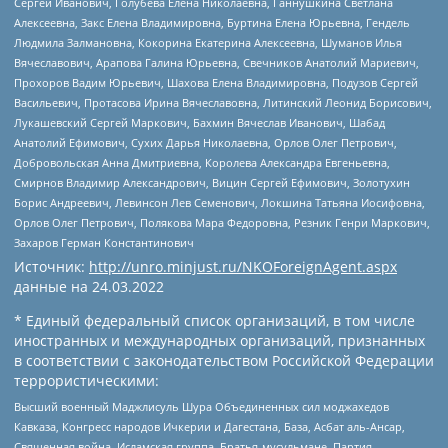
Сергей Иванович, Голубева Елена Николаевна, Ганнушкина Светлана
Алексеевна, Закс Елена Владимировна, Буртина Елена Юрьевна, Гендель
Людмила Залмановна, Кокорина Екатерина Алексеевна, Шуманов Илья
Вячеславович, Арапова Галина Юрьевна, Свечников Анатолий Мариевич,
Прохоров Вадим Юрьевич, Шахова Елена Владимировна, Подузов Сергей
Васильевич, Протасова Ирина Вячеславовна, Литинский Леонид Борисович,
Лукашевский Сергей Маркович, Бахмин Вячеслав Иванович, Шабад
Анатолий Ефимович, Сухих Дарья Николаевна, Орлов Олег Петрович,
Добровольская Анна Дмитриевна, Королева Александра Евгеньевна,
Смирнов Владимир Александрович, Вицин Сергей Ефимович, Золотухин
Борис Андреевич, Левинсон Лев Семенович, Локшина Татьяна Иосифовна,
Орлов Олег Петрович, Полякова Мара Федоровна, Резник Генри Маркович,
Захаров Герман Константинович
Источник:
http://unro.minjust.ru/NKOForeignAgent.aspx
данные на
24.03.2022
* Единый федеральный список организаций, в том числе
иностранных и международных организаций, признанных
в соответствии с законодательством Российской Федерации
террористическими:
Высший военный Маджлисуль Шура Объединенных сил моджахедов
Кавказа, Конгресс народов Ичкерии и Дагестана, База, Асбат аль-Ансар,
Священная война, Исламская группа, Братья-мусульмане, Партия