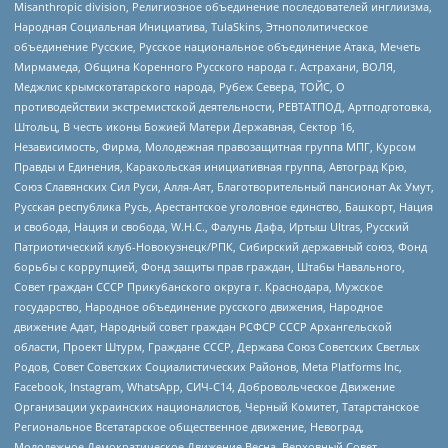
Misanthropic division, Религиозное объединение последователей инглиизма,
Народная Социальная Инициатива, TulaSkins, Этнополитическое
объединение Русские, Русское национальное объединение Атака, Мечеть
Мирмамеда, Община Коренного Русского народа г. Астрахани, ВОЛЯ,
Меджлис крымскотатарского народа, Рубеж Севера, ТОЙС, О
противодействии экстремистской деятельности, РЕВТАТПОД, Артподготовка,
Штольц, В честь иконы Божией Матери Державная, Сектор 16,
Независимость, Фирма, Молодежная правозащитная группа МПГ, Курсом
Правды и Единения, Каракольская инициативная группа, Автоград Крю,
Союз Славянских Сил Руси, Алля-Аят, Благотворительный пансионат Ак Умут,
Русская республика Русь, Арестантское уголовное единство, Башкорт, Нация
и свобода, Нация и свобода, W.H.С., Фалунь Дафа, Иртыш Ultras, Русский
Патриотический клуб-Новокузнецк/РПК, Сибирский державный союз, Фонд
борьбы с коррупцией, Фонд защиты прав граждан, Штабы Навального,
Совет граждан СССР Прикубанского округа г. Краснодара, Мужское
государство, Народное объединение русского движения, Народное
движение Адат, Народный совет граждан РСФСР СССР Архангельской
области, Проект Штурм, Граждане СССР, Держава Союз Советских Светлых
Родов, Совет Советских Социалистических Районов, Meta Platforms Inc,
Facebook, Instagram, WhatsApp, СИЧ-С14, Добровольческое Движение
Организации украинских националистов, Черный Комитет, Татарстанское
Региональное Всетатарское общественное движение, Невоград,
Молодежное Демократическое Движение Весна, Верховный Совет