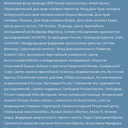
Всемирный фонд природы, BDR Novaja Gazeta-Europe, Алтай проект,
Образовательный дом прав человека Чернигов, Фонд Дом Прав Человека,
Белорусский дом прав человека имени Бориса Звозскова, Дом прав
человека Тбилиси, Дом прав человека Ереван, Дом прав человека Крым,
Центр дикого лосося, TVR Studios, ТВ Дождь, Центр европейских
исследований им Вилфрида Мартенса, Сетевое объединение журналистов
расследователей, АЛЛАТРА, За свободную Россию, Свободная Бурятия, Uralic,
UnKremlin, Международная федерация транспортных рабочих, ИстЧам
Финланд, Гудзоновский институт, Фонд Демократического Развития,
Комитет-2024, Центрально-Европейский университет, Центр
восточноевропейских и международных исследований, Общество
Сторожевой башни, Библии и трактатов Свидетелей Иеговы, Гражданский
Совет, Центр анализа европейской политики, Академическая сеть Восточная
Европа, Российский комитет действия, РЭНД корпорейшн, Русская Америка
за демократию в России, Настоящая Россия, Глобальная сеть журналистов-
расследователей, Служба поддержки, Свободная Россия Берлин, Свободная
Россия Северный Рейн-Вестфалия, Фонд глобальной помощи, Антивоенный
комитет России, Russie-Libertes, La Asocicion de Rusos Libres, Союз за
возвращение Северных территорий, Крымскотатарский Ресурсный Центр,
Глобальный союз IndustriALL, Russian Election Monitor, Article 19, Мнение
медиа, Федерация анархического черного креста, Радио Свободная Европа,
Германское общество изучения Восточной Европы, Фонд имени Фридриха