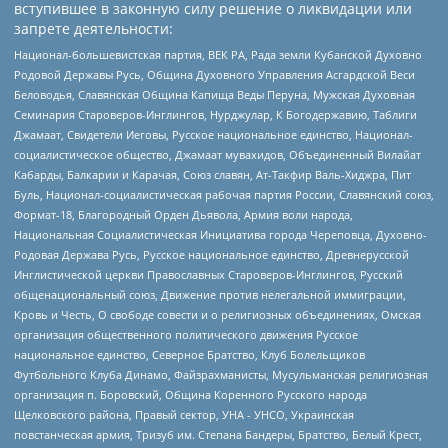
вступившее в законную силу решение о ликвидации или
запрете деятельности:
Национал-большевистская партия, ВЕК РА, Рада земли Кубанской Духовно
Родовой Державы Русь, Община Духовного Управления Асгардской Веси
Беловодья, Славянская Община Капища Веды Перуна, Мужская Духовная
Семинария Староверов-Инглингов, Нурджулар, К Богодержавию, Таблиги
Джамаат, Свидетели Иеговы, Русское национальное единство, Национал-
социалистическое общество, Джамаат мувахидов, Объединенный Вилайат
Кабарды, Балкарии и Карачая, Союз славян, Ат-Такфир Валь-Хиджра, Пит
Буль, Национал-социалистическая рабочая партия России, Славянский союз,
Формат-18, Благородный Орден Дьявола, Армия воли народа,
Национальная Социалистическая Инициатива города Череповца, Духовно-
Родовая Держава Русь, Русское национальное единство, Древнерусской
Инглистической церкви Православных Староверов-Инглингов, Русский
общенациональный союз, Движение против нелегальной иммиграции,
Кровь и Честь, О свободе совести и о религиозных объединениях, Омская
организация общественного политического движения Русское
национальное единство, Северное Братство, Клуб Болельщиков
Футбольного Клуба Динамо, Файзрахманисты, Мусульманская религиозная
организация п. Боровский, Община Коренного Русского народа
Щелковского района, Правый сектор, УНА - УНСО, Украинская
повстанческая армия, Тризуб им. Степана Бандеры, Братство, Белый Крест,