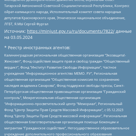
Татарской Автономной Советской Социалистической Республики, Конгресс
ойрат-калмыцкого народа, Исполнительный комитет совета народных
депутатов Красноярского края, Этническое национальное объединение,
ЛГБТ, Я.МЫ Сергей Фургал
Источник:
https://minjust.gov.ru/ru/documents/7822/
данные
на
03.05.2024
* Реестр иностранных агентов:
Калининградская региональная общественная организация "Экозащита!-Женсовет", Фонд содействия защите прав и свобод граждан "Общественный вердикт", Фонд "Институт Развития Свободы Информации", Частное учреждение "Информационное агентство МЕМО. РУ", Региональная общественная организация "Общественная комиссия по сохранению наследия академика Сахарова", Фонд поддержки свободы прессы, Санкт-Петербургская общественная правозащитная организация "Гражданский контроль", Межрегиональная общественная организация "Информационно-просветительский центр "Мемориал", Региональный Фонд "Центр Защиты Прав Средств Массовой Информации", с 05.12.2023 Фонд "Центр Защиты Прав Средств массовой информации", Региональная общественная благотворительная организация помощи беженцам и мигрантам "Гражданское содействие", Негосударственное образовательное учреждение дополнительного профессионального образования (повышение квалификации) специалистов "АКАДЕМИЯ ПО ПРАВАМ ЧЕЛОВЕКА", Свердловская региональная общественная организация "Сутяжник", Автономная некоммерческая организация "Центр независимых социологических исследований", Союз общественных объединений "Российский исследовательский центр по правам человека", Региональное общественное учреждение научно-информационный центр "МЕМОРИАЛ", Некоммерческая организация "Фонд защиты гласности", Автономная некоммерческая организация "Институт прав человека", Городская общественная организация "Екатеринбургское общество "МЕМОРИАЛ", Городская общественная организация "Рязанское историко-просветительское и правозащитное общество "Мемориал" (Рязанский Мемориал), Челябинский региональный орган общественной самодеятельности – женское общественное объединение "Женщины Евразии", Челябинский региональный орган общественной самодеятельности "Уральская правозащитная группа", Фонд содействия защите здоровья и социальной справедливости имени Андрея Рылькова, Автономная Некоммерческая Организация "Аналитический Центр Юрия Левады", Автономная некоммерческая организация социальной поддержки населения "Проект Апрель", Региональная общественная организация помощи женщинам и детям, находящимся в кризисной ситуации "Информационно-методический центр "Анна", Фонд содействия развитию массовых коммуникаций и правовому просвещению "Так-так-Так", Фонд содействия устойчивому развитию "Серебряная тайга", Свердловский региональный общественный фонд социальных проектов "Новое время", "Idel.Реалии", Кавказ.Реалии, Крым.Реалии, Телеканал Настоящее Время, Татаро-башкирская служба Радио Свобода (Azatliq Radiosi), Радио Свободная Европа/Радио Свобода (PCE/PC), "Сибирь.Реалии", "Фактограф", Благотворительный фонд помощи осужденным и их семьям, Автономная некоммерческая организация "Институт глобализации и социальных движений", Фонд "В защиту прав заключенных", Частное учреждение "Центр поддержки и содействия развитию средств массовой информации", Пензенский региональный общественный благотворительный фонд "Гражданский союз", "Север.Реалии", Некоммерческая организация Фонд "Правовая инициатива", Общество с ограниченной ответственностью "Радио Свободная Европа/Радио Свобода", Чешское информационное агентство "MEDIUM-ORIENT", Красноярская региональная общественная организация "Мы против СПИДа", Камалягин Денис Николаевич, Маркелов Сергей Евгеньевич, Пономарев Лев Александрович, Савицкая Людмила Алексеевна, Автономная некоммерческая организация "Центр по работе с проблемой насилия "НАСИЛИЮ.НЕТ", Межрегиональный профессиональный союз работников здравоохранения "Альянс врачей", Юридическое лицо, зарегистрированное в Латвийской Республике, SIA "Medusa Project" (регистрационный номер 40103797863, дата регистрации 10.06.2014), Некоммерческая организация "Фонд по борьбе с коррупцией", Автономная некоммерческая организация "Институт права и публичной политики", Баданин Роман Сергеевич, Гликин Максим Александрович, Железнова Мария Михайловна, Лукьянова Юлия Сергеевна, Маетная Елизавета Витальевна, Маняхин Петр Борисович, Чуракова Ольга Владимировна, Ярош Юлия Петровна, Юридическое лицо "The Insider SIA", зарегистрированное в Риге, Латвийская Республика (дата регистрации 26.06.2015), являющееся администратором доменного имени интернет-издания "The Insider SIA", https://theins.ru, Постернак Алексей Евгеньевич, Рубин Михаил Аркадьевич, Анин Роман Александрович, Юридическое лицо Istories fonds, зарегистрированное в Латвийской Республике (регистрационный номер 50008295751, дата регистрации 24.02.2020), Великовский Дмитрий Александрович, Долинина Ирина Николаевна, Мароховская Алеся Алексеевна, Шлейнов Роман Юрьевич, Шмагун Олеся Валентиновна, Общество с ограниченной ответственностью "Альтаир 2021", Общество с ограниченной ответственностью "Вега 2021", Общество с ограниченной ответственностью "Главный редактор 2021", Общество с ограниченной ответственностью "Ромашки монолит", Важенков Артем Валерьевич, Ивановская областная общественная организация "Центр гендерных исследований", Гурман Юрий Альбертович, Медиапроект "ОВД-Инфо", Егоров Владимир Владимирович, Жилинский Владимир Александрович, Общество с ограниченной ответственностью "ЗП", Иванова София Юрьевна, Карезина Инна Павловна, Кильтау Екатерина Викторовна, Петров Алексей Викторович, Пискунов Сергей Евгеньевич, Смирнов Сергей Сергеевич, Тихонов Михаил Сергеевич, Общество с ограниченной ответственностью "ЖУРНАЛИСТ-ИНОСТРАННЫЙ АГЕНТ", Арапова Галина Юрьевна, Вольтская Татьяна Анатольевна, Американская компания "Mason G.E.S. Anonymous Foundation" (США), являющаяся владельцем интернет-издания https://mnews.world/, Компания "Stichting Bellingcat", зарегистрированная в Нидерландах (дата регистрации 11.07.2018), Захаров Андрей Вячеславович, Клепиковская Екатерина Дмитриевна, Общество с ограниченной ответственностью "МЕМО", Перл Роман Александрович, Симонов Евгений Алексеевич, Соловьева Елена Анатольевна, Сотников Даниил Владимирович, Сурначева Елизавета Дмитриевна, Автономная некоммерческая организация по защите прав человека и информированию населения "Якутия – Наше Мнение", Общество с ограниченной ответственностью "Москоу диджитал медиа", с 26.01.2023 Общество с ограниченной ответственностью "Чайка Белые сады", Ветошкина Валерия Валерьевна, Заговора Максим Александрович, Межрегиональное общественное движение "Российская ЛГБТ - сеть", Оленичев Максим Владимирович, Павлов Иван Юрьевич, Скворцова Елена Сергеевна, Общество с ограниченной ответственностью "Как бы инагент", Кочетков Игорь Викторович, Общество с ограниченной ответственностью "Честные выборы", Еланчик Олег Александрович, Общество с ограниченной ответственностью "Нобелевский призыв", Гималова Регина Эмилевна, Григорьев Андрей Валерьевич, Григорьева Алина Александровна, Ассоциация по содействию защите прав призывников, альтернативнослужащих и военнослужащих "Правозащитная группа "Гражданин.Армия.Право", Хисамова Регина Фаритовна, Автономная некоммерческая организация по реализации социально-правовых программ "Лилит", Дальневосточное общественное движение "Маяк", Санкт-Петербургская ЛГБТ-инициативная группа "Выход", Инициативная группа ЛГБТ+ "Реверс", Алексеев Андрей Викторович, Бекбулатова Таисия Львовна, Беляев Иван Михайлович, Владыкина Елена Сергеевна, Гельман Марат Александрович, Никульшина Вероника Юрьевна, Толоконникова Надежда Андреевна, Шендерович Виктор Анатольевич, Общество с ограниченной ответственностью "Данное сообщение", Общество с ограниченной ответственностью Издательский дом "Новая глава", Айнбиндер Александра Александровна, Московский комьюнити-центр для ЛГБТ+инициатив, Благотворительный фонд развития филантропии, Deutsche Welle (Германия, Kurt-Schumacher-Strasse 3, 53113 Bonn), Борзунова Мария Михайловна, Воробьев Виктор Викторович, Голубева Анна Львовна, Константинова Алла Михайловна, Малкова Ирина Владимировна, Мурадов Мурад Абдулгалимович, Осетинская Елизавета Николаевна, Понасенков Евгений Николаевич, Ганапольский Матвей Юрьевич, Киселев Евгений Алексеевич, Борухович Ирина Григорьевна, Дремин Иван Тимофеевич, Дубровский Дмитрий Викторович, Красноярская региональная общественная организация поддержки и развития альтернативных образовательных технологий и межкультурных коммуникаций "ИНТЕРРА", Маяковская Екатерина Алексеевна, Фейгин Марк Захарович, Филимонов Андрей Викторович, Дзугкоева Регина Николаевна, Доброхотов Роман Александрович, Дудь Юрий Александрович, Елкин Сергей Владимирович, Кругликов Кирилл Игоревич, Сабунаева Мария Леонидовна, Семенов Алексей Владимирович, Шаинян Карен Багратович, Шульман Екатерина Михайловна, Асафьев Артур Валерьевич, Вахштайн Виктор Семенович, Венедиктов Алексей Алексеевич, Лушникова Екатерина Евгеньевна, Волков Леонид Михайлович, Невзоров Александр Глебович, Пархоменко Сергей Борисович, Сироткин Ярослав Николаевич, Кара-Мурза Владимир Владимирович, Баранова Наталья Владимировна, Гозман Леонид Яковлевич, Кагарлицкий Борис Юльевич, Климарев Михаил Валерьевич, Милов Владимир Станиславович, Автономная некоммерческая организация Краснодарский центр современного искусства "Типография", Моргенштерн Алишер Тагирович, Соболь Любовь Эдуардовна, Общество с ограниченной ответственностью "ЛИЗА НОРМ", Каспаров Гарри Кимович, Ходорковский Михаил Борисович, Общество с ограниченной ответственностью "Апрельские тезисы", Данилович Ирина Брониславовна, Кашин Олег Владимирович, Петров Николай Владимирович, Пивоваров Алексей Владимирович, Соколов Михаил Владимирович, Цветкова Юлия Владимировна, Чичваркин Евгений Александрович, Комитет против пыток/Команда против пыток, Общество с ограниченной ответственностью "Первый научный", Общество с ограниченной ответственностью "Вертолет и ко", Белоцерковская Вероника Борисовна, Кац Максим Евгеньевич, Лазарева Татьяна Юрьевна, Шаведдинов Руслан Табризович, Яшин Илья Валерьевич, Общество с ограниченной ответственностью "Иноагент ААВ", Алешковский Дмитрий Петрович, Альбац Евгения Марковна, Быков Дмитрий Львович, Галямина Юлия Евгеньевна, Лойко Сергей Леонидович, Мартынов Кирилл Константинович, Медведев Сергей Александрович, Крашенинников Федор Геннадиевич, Гордеева Катерина Вл