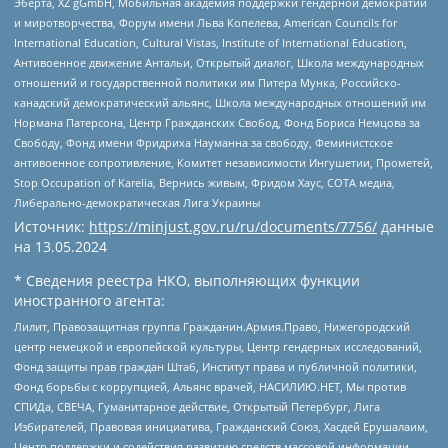
Эберта, XZ gGmbH, Мобильная академия поддержки гендерной демократии
и миротворчества, Форум имени Льва Копелева, American Councils for
International Education, Cultural Vistas, Institute of International Education,
Антивоенное движение Антальи, Открытый диалог, Школа международных
отношений и государственной политики им Питера Мунка, Российско-
канадский демократический альянс, Школа международных отношений им
Нормана Патерсона, Центр Гражданских Свобод, Фонд Бориса Немцова за
Свободу, Фонд имени Фридриха Науманна за свободу, Феминистское
антивоенное сопротивление, Комитет независимости Ингушетии, Прометей,
Stop Occupation of Karelia, Вернись живым, Фридом Хаус, СОТА медиа,
Либерально-демократическая Лига Украины
Источник:
https://minjust.gov.ru/ru/documents/7756/
данные
на
13.05.2024
* Сведения реестра НКО, выполняющих функции
иностранного агента:
Лилит, Правозащитная группа Гражданин.Армия.Право, Нижегородский
центр немецкой и европейской культуры, Центр гендерных исследований,
Фонд защиты прав граждан Штаб, Институт права и публичной политики,
Фонд борьбы с коррупцией, Альянс врачей, НАСИЛИЮ.НЕТ, Мы против
СПИДа, СВЕЧА, Гуманитарное действие, Открытый Петербург, Лига
Избирателей, Правовая инициатива, Гражданский Союз, Хасдей Ерушалаим,
Центр поддержки и содействия развитию средств массовой информации,