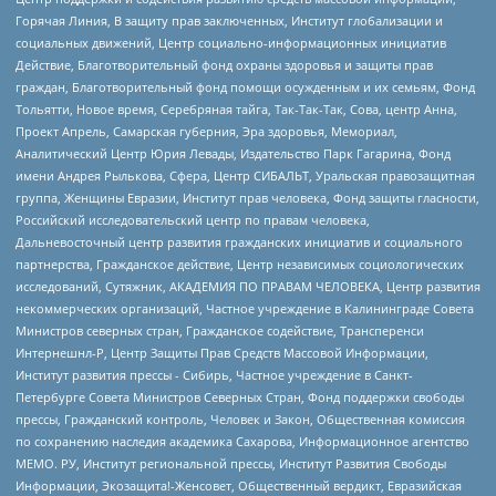
Горячая Линия, В защиту прав заключенных, Институт глобализации и
социальных движений, Центр социально-информационных инициатив
Действие, Благотворительный фонд охраны здоровья и защиты прав
граждан, Благотворительный фонд помощи осужденным и их семьям, Фонд
Тольятти, Новое время, Серебряная тайга, Так-Так-Так, Сова, центр Анна,
Проект Апрель, Самарская губерния, Эра здоровья, Мемориал,
Аналитический Центр Юрия Левады, Издательство Парк Гагарина, Фонд
имени Андрея Рылькова, Сфера, Центр СИБАЛЬТ, Уральская правозащитная
группа, Женщины Евразии, Институт прав человека, Фонд защиты гласности,
Российский исследовательский центр по правам человека,
Дальневосточный центр развития гражданских инициатив и социального
партнерства, Гражданское действие, Центр независимых социологических
исследований, Сутяжник, АКАДЕМИЯ ПО ПРАВАМ ЧЕЛОВЕКА, Центр развития
некоммерческих организаций, Частное учреждение в Калининграде Совета
Министров северных стран, Гражданское содействие, Трансперенси
Интернешнл-Р, Центр Защиты Прав Средств Массовой Информации,
Институт развития прессы - Сибирь, Частное учреждение в Санкт-
Петербурге Совета Министров Северных Стран, Фонд поддержки свободы
прессы, Гражданский контроль, Человек и Закон, Общественная комиссия
по сохранению наследия академика Сахарова, Информационное агентство
МЕМО. РУ, Институт региональной прессы, Институт Развития Свободы
Информации, Экозащита!-Женсовет, Общественный вердикт, Евразийская