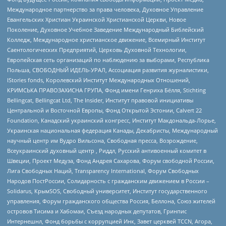
Международное партнерство за права человека, Духовное Управление
Евангельских Христиан Украинской Христианской Церкви, Новое
Поколение, Духовное Учебное Заведение Международный Библейский
Колледж, Международное христианское движение, Всемирный Институт
Саентологических Предприятий, Церковь Духовной Технологии,
Европейская сеть организаций по наблюдению за выборами, Республика
Польша, СВОБОДНЫЙ ИДЕЛЬ-УРАЛ, Ассоциация развития журналистики,
IStories fonds, Королевский Институт Международных Отношений,
КРИМСЬКА ПРАВОЗАХИСНА ГРУПА, Фонд имени Генриха Бёлля, Stichting
Bellingcat, Bellingcat Ltd, The Insider, Институт правовой инициативы
Центральной и Восточной Европы, Фонд Открытой Эстонии, Calvert 22
Foundation, Канадский украинский конгресс, Институт Макдональда-Лорье,
Украинская национальная федерация Канады, Декабристы, Международный
научный центр им Вудро Вильсона, Свободная пресса, Возрождение,
Всеукраинский духовный центр , Риддл, Русский антивоенный комитет в
Швеции, Проект Медуза, Фонд Андрея Сахарова, Форум свободной России,
Лига Свободных Наций, Transparеncy International, Форум Свободных
Народов ПостРоссии, Солидарность с гражданским движением в России –
Solidarus, КрымSOS, Свободный университет, Институт государственного
управления, Форум гражданского общества Россия, Беллона, Союз жителей
островов Тисима и Хабомаи, Съезд народных депутатов, Гринпис
Интернешнл, Фонд борьбы с коррупцией Инк, Завет церквей TCCN, Агора,