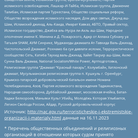
исламского освобождения, Лашкар-И-Тайба, Исламская группа, Движение
Талибан, Исламская партия Туркестана, Общество социальных реформ,
Общество возрождения исламского наследия, Дом двух святых, Джунд аш-
Шам, Исламский джихад, Аль-Каида, Имарат Кавказ, АБТО, Правый сектор,
Исламское государство, Джабха аль-Нусра ли-Ахль аш-Шам, Народное
ополчение имени К. Минина и Д. Пожарского, Аджр от Аллаха Субхану уа
Тагьаля SHAM, АУМ Синрике, Муджахеды джамаата Ат-Тавхида Валь-Джихад,
Чистопольский Джамаат, Рохнамо ба суи давлати исломи, Террористическое
сообщество Сеть, Катиба Таухид валь-Джихад, Хайят Тахрир аш-Шам, Ахлю
Сунна Валь Джамаа, National Socialism/White Power, Артподготовка,
Религиозная группа “Джамаат “Красный пахарь”, Колумбайн, Хатлонский
джамаат, Мусульманская религиозная группа п. Кушкуль г. Оренбург,
Крымско-татарский добровольческий батальон имени Номана
Челебиджихана, Азов, Партия исламского возрождения Таджикистана,
Народная самооборона, Дуббайский джамаат, московская ячейка, Батал-
Хаджи Белхороев, Маньяки Культ Убийц, Молодёжь Которая Улыбается,
Легион Свобода России, Айдар, Русский добровольческий корпус
Источник:
http://nac.gov.ru/terroristicheskie-i-ekstremistskie-
organizacii-i-materialy.html
данные на
16.11.2023
* Перечень общественных объединений и религиозных
организаций в отношении которых судом принято