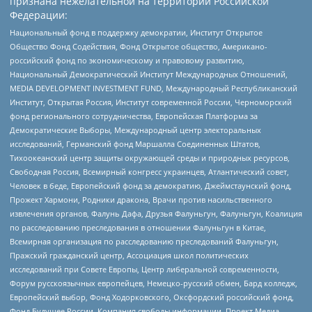
признана нежелательной на территории Российской
Федерации:
Национальный фонд в поддержку демократии, Институт Открытое
Общество Фонд Содействия, Фонд Открытое общество, Американо-
российский фонд по экономическому и правовому развитию,
Национальный Демократический Институт Международных Отношений,
MEDIA DEVELOPMENT INVESTMENT FUND, Международный Республиканский
Институт, Открытая Россия, Институт современной России, Черноморский
фонд регионального сотрудничества, Европейская Платформа за
Демократические Выборы, Международный центр электоральных
исследований, Германский фонд Маршалла Соединенных Штатов,
Тихоокеанский центр защиты окружающей среды и природных ресурсов,
Свободная Россия, Всемирный конгресс украинцев, Атлантический совет,
Человек в беде, Европейский фонд за демократию, Джеймстаунский фонд,
Прожект Хармони, Родники дракона, Врачи против насильственного
извлечения органов, Фалунь Дафа, Друзья Фалуньгун, Фалуньгун, Коалиция
по расследованию преследования в отношении Фалуньгун в Китае,
Всемирная организация по расследованию преследований Фалуньгун,
Пражский гражданский центр, Ассоциация школ политических
исследований при Совете Европы, Центр либеральной современности,
Форум русскоязычных европейцев, Немецко-русский обмен, Бард колледж,
Европейский выбор, Фонд Ходорковского, Оксфордский российский фонд,
Фонд Будущее России, Компания свободы информации, Проект Медиа,