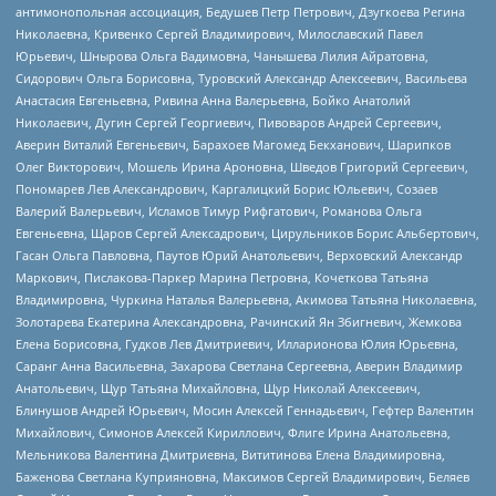
антимонопольная ассоциация, Бедушев Петр Петрович, Дзугкоева Регина
Николаевна, Кривенко Сергей Владимирович, Милославский Павел
Юрьевич, Шнырова Ольга Вадимовна, Чанышева Лилия Айратовна,
Сидорович Ольга Борисовна, Туровский Александр Алексеевич, Васильева
Анастасия Евгеньевна, Ривина Анна Валерьевна, Бойко Анатолий
Николаевич, Дугин Сергей Георгиевич, Пивоваров Андрей Сергеевич,
Аверин Виталий Евгеньевич, Барахоев Магомед Бекханович, Шарипков
Олег Викторович, Мошель Ирина Ароновна, Шведов Григорий Сергеевич,
Пономарев Лев Александрович, Каргалицкий Борис Юльевич, Созаев
Валерий Валерьевич, Исламов Тимур Рифгатович, Романова Ольга
Евгеньевна, Щаров Сергей Алексадрович, Цирульников Борис Альбертович,
Гасан Ольга Павловна, Паутов Юрий Анатольевич, Верховский Александр
Маркович, Пислакова-Паркер Марина Петровна, Кочеткова Татьяна
Владимировна, Чуркина Наталья Валерьевна, Акимова Татьяна Николаевна,
Золотарева Екатерина Александровна, Рачинский Ян Збигневич, Жемкова
Елена Борисовна, Гудков Лев Дмитриевич, Илларионова Юлия Юрьевна,
Саранг Анна Васильевна, Захарова Светлана Сергеевна, Аверин Владимир
Анатольевич, Щур Татьяна Михайловна, Щур Николай Алексеевич,
Блинушов Андрей Юрьевич, Мосин Алексей Геннадьевич, Гефтер Валентин
Михайлович, Симонов Алексей Кириллович, Флиге Ирина Анатольевна,
Мельникова Валентина Дмитриевна, Вититинова Елена Владимировна,
Баженова Светлана Куприяновна, Максимов Сергей Владимирович, Беляев