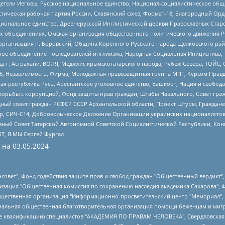
детели Иеговы, Русское национальное единство, Национал-социалистическое об
истическая рабочая партия России, Славянский союз, Формат-18, Благородный Ор
ациональное единство, Древнерусской Инглистической церкви Православных Ста
ных объединениях, Омская организация общественного политического движения Р
рганизация п. Боровский, Община Коренного Русского народа Щелковского район
гиозное объединение последователей инглиизма, Народная Социальная Инициатива,
 г. Астрахани, ВОЛЯ, Меджлис крымскотатарского народа, Рубеж Севера, ТОЙС, 
6, Независимость, Фирма, Молодежная правозащитная группа МПГ, Курсом Правд
ая республика Русь, Арестантское уголовное единство, Башкорт, Нация и свобода,
орьбы с коррупцией, Фонд защиты прав граждан, Штабы Навального, Совет гражд
ный совет граждан РСФСР СССР Архангельской области, Проект Штурм, Граждане 
tsApp, СИЧ-С14, Добровольческое Движение Организации украинских националисто
ный Совет Татарской Автономной Советской Социалистической Республики, Кон
БТ, Я.МЫ Сергей Фургал
 на
03.05.2024
мная некоммерческая организация "Центр по работе с проблемой насилия "НАСИЛИЮ.НЕТ", Межрегиональный профессиональный союз работников здравоохранения "Альянс врачей", Юридическое лицо, зарегистрированное в Латвийской Республике, SIA "Medusa Project" (регистрационный номер 40103797863, дата регистрации 10.06.2014), Некоммерческая организация "Фонд по борьбе с коррупцией", Автономная некоммерческая организация "Институт права и публичной политики", Баданин Роман Сергеевич, Гликин Максим Александрович, Железнова Мария Михайловна, Лукьянова Юлия Сергеевна, Маетная Елизавета Витальевна, Маняхин Петр Борисович, Чуракова Ольга Владимировна, Ярош Юлия Петровна, Юридическое лицо "The Insider SIA", зарегистрированное в Риге, Латвийская Республика (дата регистрации 26.06.2015), являющееся администратором доменного имени интернет-издания "The Insider SIA", https://theins.ru, Постернак Алексей Евгеньевич, Рубин Михаил Аркадьевич, Анин Роман Александрович, Юридическое лицо Istories fonds, зарегистрированное в Латвийской Республике (регистрационный номер 50008295751, дата регистрации 24.02.2020), Великовский Дмитрий Александрович, Долинина Ирина Николаевна, Мароховская Алеся Алексеевна, Шлейнов Роман Юрьевич, Шмагун Олеся Валентиновна, Общество с ограниченной ответственностью "Альтаир 2021", Общество с ограниченной ответственностью "Вега 2021", Общество с ограниченной ответственностью "Главный редактор 2021", Общество с ограниченной ответственностью "Ромашки монолит", Важенков Артем Валерьевич, Ивановская областная общественная организация "Центр гендерных исследований", Гурман Юрий Альбертович, Медиапроект "ОВД-Инфо", Егоров Владимир Владимирович, Жилинский Владимир Александрович, Общество с ограниченной ответственностью "ЗП", Иванова София Юрьевна, Карезина Инна Павловна, Кильтау Екатерина Викторовна, Петров Алексей Викторович, Пискунов Сергей Евгеньевич, Смирнов Сергей Сергеевич, Тихонов Михаил Сергеевич, Общество с ограниченной ответственностью "ЖУРНАЛИСТ-ИНОСТРАННЫЙ АГЕНТ", Арапова Галина Юрьевна, Вольтская Татьяна Анатольевна, Американская компания "Mason G.E.S. Anonymous Foundation" (США), являющаяся владельцем интернет-издания https://mnews.world/, Компания "Stichting Bellingcat", зарегистрированная в Нидерландах (дата регистрации 11.07.2018), Захаров Андрей Вячеславович, Клепиковская Екатерина Дмитриевна, Общество с ограниченной ответственностью "МЕМО", Перл Роман Александрович, Симонов Евгений Алексеевич, Соловьева Елена Анатольевна, Сотников Даниил Владимирович, Сурначева Елизавета Дмитриевна, Автономная некоммерческая организация по защите прав человека и информированию населения "Якутия – Наше Мнение", Общество с ограниченной ответственностью "Москоу диджитал медиа", с 26.01.2023 Общество с ограниченной ответственностью "Чайка Белые сады", Ветошкина Валерия Валерьевна, Заговора Максим Александрович, Межрегиональное общественное движение "Российская ЛГБТ - сеть", Оленичев Максим Владимирович, Павлов Иван Юрьевич, Скворцова Елена Сергеевна, Общество с ограниченной ответственностью "Как бы инагент", Кочетков Игорь Викторович, Общество с ограниченной ответственностью "Честные выборы", Еланчик Олег Александрович, Общество с ограниченной ответственностью "Нобелевский призыв", Гималова Регина Эмилевна, Григорьев Андрей Валерьевич, Григорьева Алина Александровна, Ассоциация по содействию защите прав призывников, альтернативнослужащих и военнослужащих "Правозащитная группа "Гражданин.Армия.Право", Хисамова Регина Фаритовна, Автономная некоммерческая организация по реализации социально-правовых программ "Лилит", Дальн