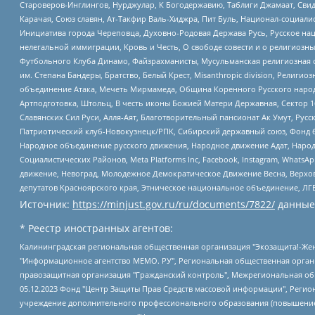
Староверов-Инглингов, Нурджулар, К Богодержавию, Таблиги Джамаат, Сви
Карачая, Союз славян, Ат-Такфир Валь-Хиджра, Пит Буль, Национал-социал
Инициатива города Череповца, Духовно-Родовая Держава Русь, Русское н
нелегальной иммиграции, Кровь и Честь, О свободе совести и о религиоз
Футбольного Клуба Динамо, Файзрахманисты, Мусульманская религиозная о
им. Степана Бандеры, Братство, Белый Крест, Misanthropic division, Рели
объединение Атака, Мечеть Мирмамеда, Община Коренного Русского народа
Артподготовка, Штольц, В честь иконы Божией Матери Державная, Сектор 1
Славянских Сил Руси, Алля-Аят, Благотворительный пансионат Ак Умут, Русск
Патриотический клуб-Новокузнецк/РПК, Сибирский державный союз, Фонд б
Народное объединение русского движения, Народное движение Адат, Народ
Социалистических Районов, Meta Platforms Inc, Facebook, Instagram, Wha
движение, Невоград, Молодежное Демократическое Движение Весна, Верхов
депутатов Красноярского края, Этническое национальное объединение, ЛГ
Источник:
https://minjust.gov.ru/ru/documents/7822/
данные
* Реестр иностранных агентов:
Калининградская региональная общественная организация "Экозащита!-Женсовет", Фонд содействия защите прав и свобод граждан "Общественный вердикт", Фонд "Институт Развития Свободы Информации", Частное учреждение "Информационное агентство МЕМО. РУ", Региональная общественная организация "Общественная комиссия по сохранению наследия академика Сахарова", Фонд поддержки свободы прессы, Санкт-Петербургская общественная правозащитная организация "Гражданский контроль", Межрегиональная общественная организация "Информационно-просветительский центр "Мемориал", Региональный Фонд "Центр Защиты Прав Средств Массовой Информации", с 05.12.2023 Фонд "Центр Защиты Прав Средств массовой информации", Региональная общественная благотворительная организация помощи беженцам и мигрантам "Гражданское содействие", Негосударственное образовательное учреждение дополнительного профессионального образования (повышение квалификации) специалистов "АКАДЕМИЯ ПО ПРАВАМ ЧЕЛОВЕКА", Свердловская региональная общественная организация "Сутяжник", Автономная некоммерческая организация "Центр независимых социологических исследований", Союз общественных объединений "Российский исследовательский центр по правам человека", Региональное общественное учреждение научно-информационный центр "МЕМОРИАЛ", Некоммерческая организация "Фонд защиты гласности", Автономная некоммерческая организация "Институт прав человека", Городская общественная организация "Екатеринбургское общество "МЕМОРИАЛ", Городская общественная организация "Рязанское историко-просветительское и правозащитное общество "Мемориал" (Рязанский Мемориал), Челябинский региональный орган общественной самодеятельности – женское общественное объединение "Женщины Евразии", Челябинский региональный орган общественной самодеятельности "Уральская правозащитная группа", Фонд содействия защите здоровья и социальной справедливости имени Андрея Рылькова, Автономная Некоммерческая Организация "Аналитический Центр Юрия Левады", Автономная некоммерческая организация социальной поддержки населения "Проект Апрель", Региональная общественная организация помощи женщинам и детям, находящимся в кризисной ситуации "Информационно-методический центр "Анна", Фонд содействия развитию массовых коммуникаций и правовому просвещению "Так-так-Так", Фонд содействия устойчивому развитию "Серебряная тайга", Свердловский региональный общественный фонд социальных проектов "Новое время", "Idel.Реалии", Кавказ.Реалии, Крым.Реалии, Телеканал Настоящее Время, Татаро-башкирская служба Радио Свобода (Azatliq Radiosi), Радио Свободная Европа/Радио Свобода (PCE/PC), "Сибирь.Реалии", "Фактограф", Благотворительный фонд помощи осужденным и их семьям, Автономная некоммерческая организация "Институт глобализации и социальных движений", Фонд "В защиту прав заключенных", Частное учреждение "Центр поддержки и содействия развитию средств массовой информации", Пензенский региональный общественный благотворительный фонд "Гражданский союз", "Север.Реалии", Некоммерческая организация Фонд "Правовая инициатива", Общество с ограниченной ответственностью "Радио Свободная Европа/Радио Свобода", Чешское информационное агентство "MEDIUM-ORIENT", Красноярская региональная общественная организация "Мы против СПИДа", Камалягин Денис Николаевич, Маркелов Сергей Евгеньевич, Пономарев Лев Александрович, Савицкая Людмила Алексеевна, Автоно