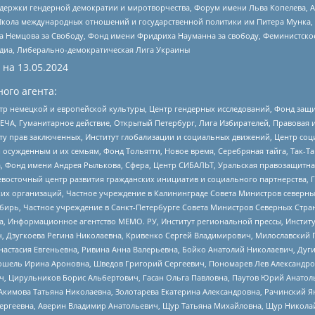
и гендерной демократии и миротворчества, Форум имени Льва Копелева, American C
г, Школа международных отношений и государственной политики им Питера Мунка
 Немцова за Свободу, Фонд имени Фридриха Науманна за свободу, Феминистско
медиа, Либерально-демократическая Лига Украины
 на
13.05.2024
ого агента:
р немецкой и европейской культуры, Центр гендерных исследований, Фонд защи
ЧА, Гуманитарное действие, Открытый Петербург, Лига Избирателей, Правовая 
иту прав заключенных, Институт глобализации и социальных движений, Центр 
ужденным и их семьям, Фонд Тольятти, Новое время, Серебряная тайга, Так-Так-
, Фонд имени Андрея Рылькова, Сфера, Центр СИБАЛЬТ, Уральская правозащитна
невосточный центр развития гражданских инициатив и социального партнерства, 
 организаций, Частное учреждение в Калининграде Совета Министров северных 
бирь, Частное учреждение в Санкт-Петербурге Совета Министров Северных Стра
а, Информационное агентство МЕМО. РУ, Институт региональной прессы, Инсти
ч, Дзугкоева Регина Николаевна, Кривенко Сергей Владимирович, Милославски
настасия Евгеньевна, Ривина Анна Валерьевна, Бойко Анатолий Николаевич, Дуг
ошель Ирина Ароновна, Шведов Григорий Сергеевич, Пономарев Лев Александро
ч, Цирульников Борис Альбертович, Гасан Ольга Павловна, Паутов Юрий Анато
Акимова Татьяна Николаевна, Золотарева Екатерина Александровна, Рачинский Я
Сергеевна, Аверин Владимир Анатольевич, Щур Татьяна Михайловна, Щур Никола