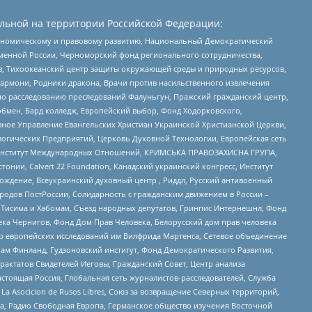
льной на территории Российской Федерации:
кономическому и правовому развитию, Национальный Демократический
менной России, Черноморский фонд регионального сотрудничества,
, Тихоокеанский центр защиты окружающей среды и природных ресурсов,
 Хармони, Родники дракона, Врачи против насильственного извлечения
по расследованию преследований Фалуньгун, Пражский гражданский центр,
бмен, Бард колледж, Европейский выбор, Фонд Ходорковского,
ное Управление Евангельских Христиан Украинской Христианской Церкви,
огических Предприятий, Церковь Духовной Технологии, Европейская сеть
ий Институт Международных Отношений, КРИМСЬКА ПРАВОЗАХИСНА ГРУПА,
стонии, Calvert 22 Foundation, Канадский украинский конгресс, Институт
ждение, Всеукраинский духовный центр , Риддл, Русский антивоенный
ародов ПостРоссии, Солидарность с гражданским движением в России –
в Тисима и Хабомаи, Съезд народных депутатов, Гринпис Интернешнл, Фонд
ека Чернигов, Фонд Дом Прав Человека, Белорусский дом прав человека
нтр европейских исследований им Вилфрида Мартенса, Сетевое объединение
Чам Финланд, Гудзоновский институт, Фонд Демократического Развития,
актатов Свидетелей Иеговы, Гражданский Совет, Центр анализа
астоящая Россия, Глобальная сеть журналистов-расследователей, Служба
a Asocicion de Rusos Libres, Союз за возвращение Северных территорий,
еста, Радио Свободная Европа, Германское общество изучения Восточной