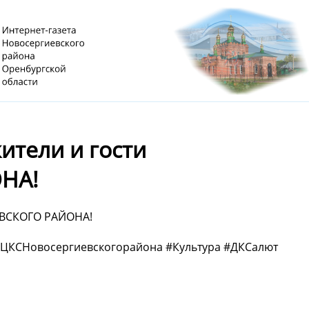
тели и гости
НА!
ЕВСКОГО РАЙОНА!
ЦКСНовосергиевскогорайона #Культура #ДКСалют