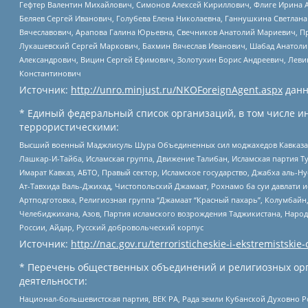
Гефтер Валентин Михайлович, Симонов Алексей Кириллович, Флиге Ирина 
Беляев Сергей Иванович, Голубева Елена Николаевна, Ганнушкина Светлана
Вячеславович, Арапова Галина Юрьевна, Свечников Анатолий Мариевич, П
Лукашевский Сергей Маркович, Бахмин Вячеслав Иванович, Шабад Анатоли
Александрович, Вицин Сергей Ефимович, Золотухин Борис Андреевич, Леви
Константинович
Источник:
http://unro.minjust.ru/NKOForeignAgent.aspx
данн
* Единый федеральный список организаций, в том числе и
террористическими:
Высший военный Маджлисуль Шура Объединенных сил моджахедов Кавказа, Ко
Лашкар-И-Тайба, Исламская группа, Движение Талибан, Исламская партия Т
Имарат Кавказ, АБТО, Правый сектор, Исламское государство, Джабха аль-
Ат-Тавхида Валь-Джихад, Чистопольский Джамаат, Рохнамо ба суи давлати и
Артподготовка, Религиозная группа “Джамаат “Красный пахарь”, Колумбайн
Челебиджихана, Азов, Партия исламского возрождения Таджикистана, Народ
России, Айдар, Русский добровольческий корпус
Источник:
http://nac.gov.ru/terroristicheskie-i-ekstremistskie-
* Перечень общественных объединений и религиозных орг
деятельности:
Национал-большевистская партия, ВЕК РА, Рада земли Кубанской Духовно