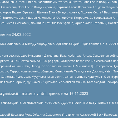
Анатольевна, Мельникова Валентина Дмитриевна, Вититинова Елена Владимировн
 Алексеевна, Закс Елена Владимировна, Буртина Елена Юрьевна, Гендель Людмил
рохоров Вадим Юрьевич, Шахова Елена Владимировна, Подузов Сергей Васильеви
й Ефимович, Сухих Дарья Николаевна, Орлов Олег Петрович, Добровольская Анн
нсон Лев Семенович, Локшина Татьяна Иосифовна, Орлов Олег Петрович, Поляк
ые на
24.03.2022
ностранных и международных организаций, признанных в соотв
нгресс народов Ичкерии и Дагестана, База, Асбат аль-Ансар, Священная война,
уркестана, Общество социальных реформ, Общество возрождения исламского насл
Нусра ли-Ахль аш-Шам, Народное ополчение имени К. Минина и Д. Пожарского, Ад
сломи, Террористическое сообщество Сеть, Катиба Таухид валь-Джихад, Хайят Тах
, Хатлонский джамаат, Мусульманская религиозная группа п. Кушкуль г. Оренбу
ная самооборона, Дуббайский джамаат, московская ячейка, Батал-Хаджи Белхор
organizacii-i-materialy.html
данные на
16.11.2023
анизаций в отношении которых судом принято вступившее в з
 Родовой Державы Русь, Община Духовного Управления Асгардской Веси Беловод