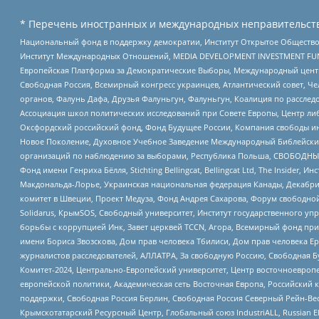
* Перечень иностранных и международных неправительств
Национальный фонд в поддержку демократии, Институт Открытое Общество
Институт Международных Отношений, MEDIA DEVELOPMENT INVESTMENT FUND,
Европейская Платформа за Демократические Выборы, Международный цент
Свободная Россия, Всемирный конгресс украинцев, Атлантический совет, Ч
органов, Фалунь Дафа, Друзья Фалуньгун, Фалуньгун, Коалиция по рассле
Ассоциация школ политических исследований при Совете Европы, Центр ли
Оксфордский российский фонд, Фонд Будущее России, Компания свободы ин
Новое Поколение, Духовное Учебное Заведение Международный Библейский
организаций по наблюдению за выборами, Республика Польша, СВОБОДНЫЙ
Фонд имени Генриха Бёлля, Stichting Bellingcat, Bellingcat Ltd, The Inside
Макдональда-Лорье, Украинская национальная федерация Канады, Декабрис
комитет в Швеции, Проект Медуза, Фонд Андрея Сахарова, Форум свободной 
Solidarus, КрымSOS, Свободный университет, Институт государственного у
борьбы с коррупцией Инк, Завет церквей TCCN, Агора, Всемирный фонд при
имени Бориса Звозскова, Дом прав человека Тбилиси, Дом прав человека Ер
журналистов расследователей, АЛЛАТРА, За свободную Россию, Свободная Б
Комитет-2024, Центрально-Европейский университет, Центр восточноевроп
европейской политики, Академическая сеть Восточная Европа, Российский к
поддержки, Свободная Россия Берлин, Свободная Россия Северный Рейн-Вест
Крымскотатарский Ресурсный Центр, Глобальный союз IndustriALL, Russian E