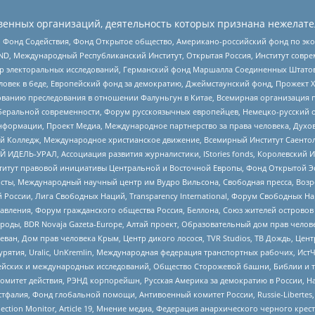
енных организаций, деятельность которых признана нежелате
 Фонд Содействия, Фонд Открытое общество, Американо-российский фонд по э
 Международный Республиканский Институт, Открытая Россия, Институт совре
р электоральных исследований, Германский фонд Маршалла Соединенных Штатов
еловек в беде, Европейский фонд за демократию, Джеймстаунский фонд, Прожект
дованию преследования в отношении Фалуньгун в Китае, Всемирная организация 
беральной современности, Форум русскоязычных европейцев, Немецко-русский о
формации, Проект Медиа, Международное партнерство за права человека, Духов
 Колледж, Международное христианское движение, Всемирный Институт Саентол
 ИДЕЛЬ-УРАЛ, Ассоциация развития журналистики, IStories fonds, Королевск
r, Институт правовой инициативы Центральной и Восточной Европы, Фонд Открытой Э
ты, Международный научный центр им Вудро Вильсона, Свободная пресса, Возро
России, Лига Свободных Наций, Transparеncy International, Форум Свободных Н
правления, Форум гражданского общества Россия, Беллона, Союз жителей острово
роды, BDR Novaja Gazeta-Europe, Алтай проект, Образовательный дом прав челов
еван, Дом прав человека Крым, Центр дикого лосося, TVR Studios, ТВ Дождь, Це
урятия, Uralic, UnKremlin, Международная федерация транспортных рабочих, Ист
ейских и международных исследований, Общество Сторожевой башни, Библии и тр
омитет действия, РЭНД корпорейшн, Русская Америка за демократию в России, Н
фалия, Фонд глобальной помощи, Антивоенный комитет России, Russie-Libertes, L
lection Monitor, Article 19, Мнение медиа, Федерация анархического черного кр