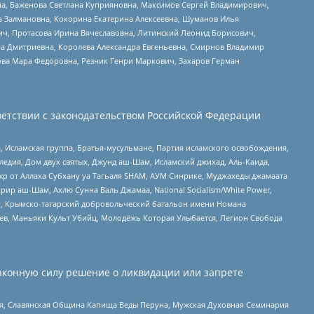
а, Баженова Светлана Куприяновна, Максимов Сергей Владимирович,
а Залмановна, Кокорина Екатерина Алексеевна, Шуманов Илья
ч, Протасова Ирина Вячеславовна, Литинский Леонид Борисович,
а Дмитриевна, Королева Александра Евгеньевна, Смирнов Владимир
ова Мара Федоровна, Резник Генри Маркович, Захаров Герман
етствии с законодательством Российской Федерации
 Исламская группа, Братья-мусульмане, Партия исламского освобождения,
едия, Дом двух святых, Джунд аш-Шам, Исламский джихад, Аль-Каида,
жр от Аллаха Субхану уа Тагьаля SHAM, АУМ Синрике, Муджахеды джамаата
рир аш-Шам, Ахлю Сунна Валь Джамаа, National Socialism/White Power,
рг, Крымско-татарский добровольческий батальон имени Номана
оев, Маньяки Культ Убийц, Молодёжь Которая Улыбается, Легион Свобода
аконную силу решение о ликвидации или запрете
ья, Славянская Община Капища Веды Перуна, Мужская Духовная Семинария