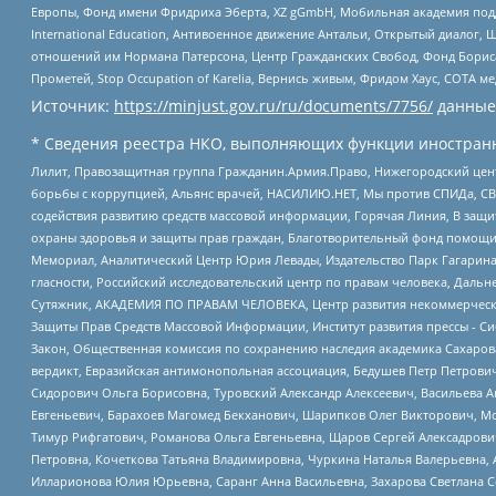
Европы, Фонд имени Фридриха Эберта, XZ gGmbH, Мобильная академия поддержк
International Education, Антивоенное движение Антальи, Открытый диало
отношений им Нормана Патерсона, Центр Гражданских Свобод, Фонд Бориса
Прометей, Stop Occupation of Karelia, Вернись живым, Фридом Хаус, СОТА 
Источник:
https://minjust.gov.ru/ru/documents/7756/
данные
* Сведения реестра НКО, выполняющих функции иностранн
Лилит, Правозащитная группа Гражданин.Армия.Право, Нижегородский цент
борьбы с коррупцией, Альянс врачей, НАСИЛИЮ.НЕТ, Мы против СПИДа, СВЕ
содействия развитию средств массовой информации, Горячая Линия, В защ
охраны здоровья и защиты прав граждан, Благотворительный фонд помощи ос
Мемориал, Аналитический Центр Юрия Левады, Издательство Парк Гагарина
гласности, Российский исследовательский центр по правам человека, Даль
Сутяжник, АКАДЕМИЯ ПО ПРАВАМ ЧЕЛОВЕКА, Центр развития некоммерческих
Защиты Прав Средств Массовой Информации, Институт развития прессы - Си
Закон, Общественная комиссия по сохранению наследия академика Сахаров
вердикт, Евразийская антимонопольная ассоциация, Бедушев Петр Петрови
Сидорович Ольга Борисовна, Туровский Александр Алексеевич, Васильева А
Евгеньевич, Барахоев Магомед Бекханович, Шарипков Олег Викторович, М
Тимур Рифгатович, Романова Ольга Евгеньевна, Щаров Сергей Алексадрови
Петровна, Кочеткова Татьяна Владимировна, Чуркина Наталья Валерьевна, 
Илларионова Юлия Юрьевна, Саранг Анна Васильевна, Захарова Светлана 