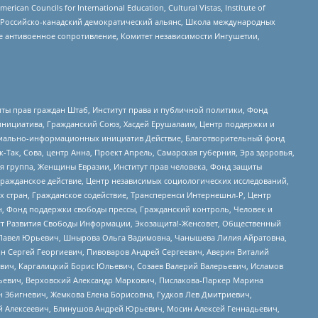
ouncils for International Education, Cultural Vistas, Institute of
, Российско-канадский демократический альянс, Школа международных
е антивоенное сопротивление, Комитет независимости Ингушетии,
ты прав граждан Штаб, Институт права и публичной политики, Фонд
инициатива, Гражданский Союз, Хасдей Ерушалаим, Центр поддержки и
социально-информационных инициатив Действие, Благотворительный фонд
Так, Сова, центр Анна, Проект Апрель, Самарская губерния, Эра здоровья,
я группа, Женщины Евразии, Институт прав человека, Фонд защиты
Гражданское действие, Центр независимых социологических исследований,
стран, Гражданское содействие, Трансперенси Интернешнл-Р, Центр
н, Фонд поддержки свободы прессы, Гражданский контроль, Человек и
тут Развития Свободы Информации, Экозащита!-Женсовет, Общественный
й Павел Юрьевич, Шнырова Ольга Вадимовна, Чанышева Лилия Айратовна,
ин Сергей Георгиевич, Пивоваров Андрей Сергеевич, Аверин Виталий
вич, Каргалицкий Борис Юльевич, Созаев Валерий Валерьевич, Исламов
льевич, Верховский Александр Маркович, Пислакова-Паркер Марина
н Збигневич, Жемкова Елена Борисовна, Гудков Лев Дмитриевич,
й Алексеевич, Блинушов Андрей Юрьевич, Мосин Алексей Геннадьевич,