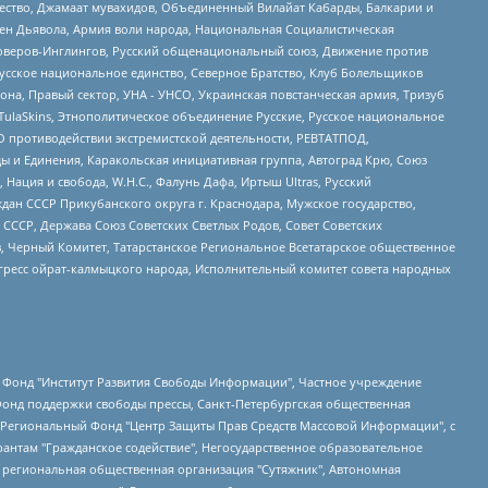
щество, Джамаат мувахидов, Объединенный Вилайат Кабарды, Балкарии и
ден Дьявола, Армия воли народа, Национальная Социалистическая
роверов-Инглингов, Русский общенациональный союз, Движение против
усское национальное единство, Северное Братство, Клуб Болельщиков
а, Правый сектор, УНА - УНСО, Украинская повстанческая армия, Тризуб
 TulaSkins, Этнополитическое объединение Русские, Русское национальное
О противодействии экстремистской деятельности, РЕВТАТПОД,
ы и Единения, Каракольская инициативная группа, Автоград Крю, Союз
 Нация и свобода, W.H.С., Фалунь Дафа, Иртыш Ultras, Русский
ан СССР Прикубанского округа г. Краснодара, Мужское государство,
СССР, Держава Союз Советских Светлых Родов, Совет Советских
в, Черный Комитет, Татарстанское Региональное Всетатарское общественное
гресс ойрат-калмыцкого народа, Исполнительный комитет совета народных
евосточное общественное движение "Маяк", Санкт-Петербургская ЛГБТ-инициативная группа "Выход", Инициативная группа ЛГБТ+ "Реверс", Алексеев Андрей Викторович, Бекбулатова Таисия Львовна, Беляев Иван Михайлович, Владыкина Елена Сергеевна, Гельман Марат Александрович, Никульшина Вероника Юрьевна, Толоконникова Надежда Андреевна, Шендерович Виктор Анатольевич, Общество с ограниченной ответственностью "Данное сообщение", Общество с ограниченной ответственностью Издательский дом "Новая глава", Айнбиндер Александра Александровна, Московский комьюнити-центр для ЛГБТ+инициатив, Благотворительный фонд развития филантропии, Deutsche Welle (Германия, Kurt-Schumacher-Strasse 3, 53113 Bonn), Борзунова Мария Михайловна, Воробьев Виктор Викторович, Голубева Анна Львовна, Константинова Алла Михайловна, Малкова Ирина Владимировна, Мурадов Мурад Абдулгалимович, Осетинская Елизавета Николаевна, Понасенков Евгений Николаевич, Ганапольский Матвей Юрьевич, Киселев Евгений Алексеевич, Борухович Ирина Григорьевна, Дремин Иван Тимофеевич, Дубровский Дмитрий Викторович, Красноярская региональная общественная организация поддержки и развития альтернативных образовательных технологий и межкультурных коммуникаций "ИНТЕРРА", Маяковская Екатерина Алексеевна, Фейгин Марк Захарович, Филимонов Андрей Викторович, Дзугкоева Регина Николаевна, Доброхотов Роман Александрович, Дудь Юрий Александрович, Елкин Сергей Владимирович, Кругликов Кирилл Игоревич, Сабунаева Мария Леонидовна, Семенов Алексей Владимирович, Шаинян Карен Багратович, Шульман Екатерина Михайловна, Асафьев Артур Валерьевич, Вахштайн Виктор Семенович, Венедиктов Алексей Алексеевич, Лушникова Екатерина Евгеньевна, Волков Леонид Михайлович, Невзоров Александр Глебович, Пархоменко Сергей Борисович, Сироткин Ярослав Николаевич, Кара-Мурза Владимир Владимирович, Баранова Наталья Владимировна, Гозман Леонид Яковлевич, Кагарлицкий Борис Юльевич, Климарев Михаил Валерьевич, Милов Владимир Станиславович, Автономная некоммерческая организация Краснодарский центр современного искусства "Типография", Моргенштерн Алишер Тагирович, Соболь Любовь Эдуардовна, Общество с ограниченной ответственностью "ЛИЗА НОРМ", Каспаров Гарри Кимович, Ходорковский Михаил Борисович, Общество с ограниченной ответственностью "Апрельские тезисы", Данилович Ирина Брониславовна, Кашин Олег Владимирович, Петров Николай Владимирович, Пивоваров Алексей Владимирович, Соколов Михаил Владимирович, Цветкова Юлия Владимировна, Чичваркин Евгений Александрович, Комитет против пыток/Команда против пыток, Общество с ограниченной ответственностью "Первый научный", Общество с ограниченной ответственностью "Вертолет и ко", Белоцерковская Вероника Борисовна, Кац Максим Евгеньевич, Лазарева Татьяна Юрьевна, Шаведдинов Руслан Табризович, Яшин Илья Валерьевич, Общество с ограниченной ответственностью "Иноагент ААВ", Алешковский Дмитрий Петрович, Альбац Евгения Марковна, Быков Дмитрий Львович, Галямина Юлия Евгеньевна, Лойко Сергей Леонидович, Мартынов Кирилл Константинович, Медведев Сергей Александрович, Крашенинников Федор Геннадиевич, Гордеева Катерина Вл