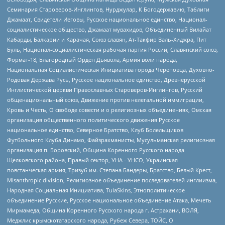
Семинария Староверов-Инглингов, Нурджулар, К Богодержавию, Таблиги
Джамаат, Свидетели Иеговы, Русское национальное единство, Национал-
социалистическое общество, Джамаат мувахидов, Объединенный Вилайат
Кабарды, Балкарии и Карачая, Союз славян, Ат-Такфир Валь-Хиджра, Пит
Буль, Национал-социалистическая рабочая партия России, Славянский союз,
Формат-18, Благородный Орден Дьявола, Армия воли народа,
Национальная Социалистическая Инициатива города Череповца, Духовно-
Родовая Держава Русь, Русское национальное единство, Древнерусской
Инглистической церкви Православных Староверов-Инглингов, Русский
общенациональный союз, Движение против нелегальной иммиграции,
Кровь и Честь, О свободе совести и о религиозных объединениях, Омская
организация общественного политического движения Русское
национальное единство, Северное Братство, Клуб Болельщиков
Футбольного Клуба Динамо, Файзрахманисты, Мусульманская религиозная
организация п. Боровский, Община Коренного Русского народа
Щелковского района, Правый сектор, УНА - УНСО, Украинская
повстанческая армия, Тризуб им. Степана Бандеры, Братство, Белый Крест,
Misanthropic division, Религиозное объединение последователей инглиизма,
Народная Социальная Инициатива, TulaSkins, Этнополитическое
объединение Русские, Русское национальное объединение Атака, Мечеть
Мирмамеда, Община Коренного Русского народа г. Астрахани, ВОЛЯ,
Меджлис крымскотатарского народа, Рубеж Севера, ТОЙС, О