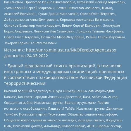
Васильевич, Протасова Ирина Вячеславовна, Литинский Леонид Борисович,
Лукашевский Сергей Маркович, Бахмин Вячеслав Иванович, Шабад
Анатолий Ефимович, Сухих Дарья Николаевна, Орлов Олег Петрович,
Добровольская Анна Дмитриевна, Королева Александра Евгеньевна,
Смирнов Владимир Александрович, Вицин Сергей Ефимович, Золотухин
Борис Андреевич, Левинсон Лев Семенович, Локшина Татьяна Иосифовна,
Орлов Олег Петрович, Полякова Мара Федоровна, Резник Генри Маркович,
Захаров Герман Константинович
Источник:
http://unro.minjust.ru/NKOForeignAgent.aspx
данные на
24.03.2022
* Единый федеральный список организаций, в том числе
иностранных и международных организаций, признанных
в соответствии с законодательством Российской Федерации
террористическими:
Высший военный Маджлисуль Шура Объединенных сил моджахедов
Кавказа, Конгресс народов Ичкерии и Дагестана, База, Асбат аль-Ансар,
Священная война, Исламская группа, Братья-мусульмане, Партия
исламского освобождения, Лашкар-И-Тайба, Исламская группа, Движение
Талибан, Исламская партия Туркестана, Общество социальных реформ,
Общество возрождения исламского наследия, Дом двух святых, Джунд аш-
Шам, Исламский джихад, Аль-Каида, Имарат Кавказ, АБТО, Правый сектор,