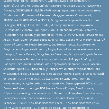
Саентологических Предприятий, Церковь Духовной Технологии,
Европейская сеть организаций по наблюдению за выборами, Республика
Польша, СВОБОДНЫЙ ИДЕЛЬ-УРАЛ, Ассоциация развития журналистики,
IStories fonds, Королевский Институт Международных Отношений,
КРИМСЬКА ПРАВОЗАХИСНА ГРУПА, Фонд имени Генриха Бёлля, Stichting
Bellingcat, Bellingcat Ltd, The Insider, Институт правовой инициативы
Центральной и Восточной Европы, Фонд Открытой Эстонии, Calvert 22
Foundation, Канадский украинский конгресс, Институт Макдональда-Лорье,
Украинская национальная федерация Канады, Декабристы, Международный
научный центр им Вудро Вильсона, Свободная пресса, Возрождение,
Всеукраинский духовный центр , Риддл, Русский антивоенный комитет в
Швеции, Проект Медуза, Фонд Андрея Сахарова, Форум свободной России,
Лига Свободных Наций, Transparеncy International, Форум Свободных
Народов ПостРоссии, Солидарность с гражданским движением в России –
Solidarus, КрымSOS, Свободный университет, Институт государственного
управления, Форум гражданского общества Россия, Беллона, Союз жителей
островов Тисима и Хабомаи, Съезд народных депутатов, Гринпис
Интернешнл, Фонд борьбы с коррупцией Инк, Завет церквей TCCN, Агора,
Всемирный фонд природы, BDR Novaja Gazeta-Europe, Алтай проект,
Образовательный дом прав человека Чернигов, Фонд Дом Прав Человека,
Белорусский дом прав человека имени Бориса Звозскова, Дом прав
человека Тбилиси, Дом прав человека Ереван, Дом прав человека Крым,
Центр дикого лосося, TVR Studios, ТВ Дождь, Центр европейских