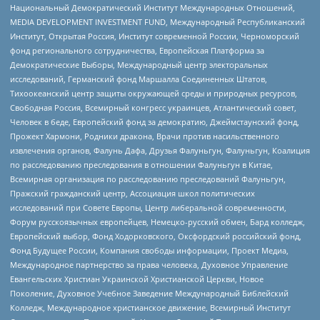
Национальный Демократический Институт Международных Отношений,
MEDIA DEVELOPMENT INVESTMENT FUND, Международный Республиканский
Институт, Открытая Россия, Институт современной России, Черноморский
фонд регионального сотрудничества, Европейская Платформа за
Демократические Выборы, Международный центр электоральных
исследований, Германский фонд Маршалла Соединенных Штатов,
Тихоокеанский центр защиты окружающей среды и природных ресурсов,
Свободная Россия, Всемирный конгресс украинцев, Атлантический совет,
Человек в беде, Европейский фонд за демократию, Джеймстаунский фонд,
Прожект Хармони, Родники дракона, Врачи против насильственного
извлечения органов, Фалунь Дафа, Друзья Фалуньгун, Фалуньгун, Коалиция
по расследованию преследования в отношении Фалуньгун в Китае,
Всемирная организация по расследованию преследований Фалуньгун,
Пражский гражданский центр, Ассоциация школ политических
исследований при Совете Европы, Центр либеральной современности,
Форум русскоязычных европейцев, Немецко-русский обмен, Бард колледж,
Европейский выбор, Фонд Ходорковского, Оксфордский российский фонд,
Фонд Будущее России, Компания свободы информации, Проект Медиа,
Международное партнерство за права человека, Духовное Управление
Евангельских Христиан Украинской Христианской Церкви, Новое
Поколение, Духовное Учебное Заведение Международный Библейский
Колледж, Международное христианское движение, Всемирный Институт