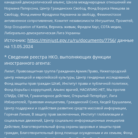
канадский демократический альянс, Школа международных отношений им
Нормана Патерсона, Центр Гражданских Свобод, Фонд Бориса Немцова за
Свободу, Фонд имени Фридриха Науманна за свободу, Феминистское
антивоенное сопротивление, Комитет независимости Ингушетии, Прометей,
Stop Occupation of Karelia, Вернись живым, Фридом Хаус, СОТА медиа,
Либерально-демократическая Лига Украины
Источник:
https://minjust.gov.ru/ru/documents/7756/
данные
на
13.05.2024
* Сведения реестра НКО, выполняющих функции
иностранного агента:
Лилит, Правозащитная группа Гражданин.Армия.Право, Нижегородский
центр немецкой и европейской культуры, Центр гендерных исследований,
Фонд защиты прав граждан Штаб, Институт права и публичной политики,
Фонд борьбы с коррупцией, Альянс врачей, НАСИЛИЮ.НЕТ, Мы против
СПИДа, СВЕЧА, Гуманитарное действие, Открытый Петербург, Лига
Избирателей, Правовая инициатива, Гражданский Союз, Хасдей Ерушалаим,
Центр поддержки и содействия развитию средств массовой информации,
Горячая Линия, В защиту прав заключенных, Институт глобализации и
социальных движений, Центр социально-информационных инициатив
Действие, Благотворительный фонд охраны здоровья и защиты прав
граждан, Благотворительный фонд помощи осужденным и их семьям, Фонд