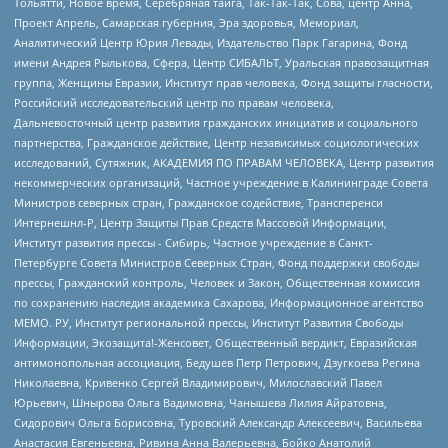
Тольятти, Новое время, Серебряная тайга, Так-Так-Так, Сова, центр Анна,
Проект Апрель, Самарская губерния, Эра здоровья, Мемориал,
Аналитический Центр Юрия Левады, Издательство Парк Гагарина, Фонд
имени Андрея Рылькова, Сфера, Центр СИБАЛЬТ, Уральская правозащитная
группа, Женщины Евразии, Институт прав человека, Фонд защиты гласности,
Российский исследовательский центр по правам человека,
Дальневосточный центр развития гражданских инициатив и социального
партнерства, Гражданское действие, Центр независимых социологических
исследований, Сутяжник, АКАДЕМИЯ ПО ПРАВАМ ЧЕЛОВЕКА, Центр развития
некоммерческих организаций, Частное учреждение в Калининграде Совета
Министров северных стран, Гражданское содействие, Трансперенси
Интернешнл-Р, Центр Защиты Прав Средств Массовой Информации,
Институт развития прессы - Сибирь, Частное учреждение в Санкт-
Петербурге Совета Министров Северных Стран, Фонд поддержки свободы
прессы, Гражданский контроль, Человек и Закон, Общественная комиссия
по сохранению наследия академика Сахарова, Информационное агентство
МЕМО. РУ, Институт региональной прессы, Институт Развития Свободы
Информации, Экозащита!-Женсовет, Общественный вердикт, Евразийская
антимонопольная ассоциация, Бедушев Петр Петрович, Дзугкоева Регина
Николаевна, Кривенко Сергей Владимирович, Милославский Павел
Юрьевич, Шнырова Ольга Вадимовна, Чанышева Лилия Айратовна,
Сидорович Ольга Борисовна, Туровский Александр Алексеевич, Васильева
Анастасия Евгеньевна, Ривина Анна Валерьевна, Бойко Анатолий