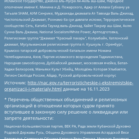
Исламское государство, Джабха аль-Нусра ли-Ахль аш-Шам, Народное
ополчение имени К. Минина и Д. Пожарского, Аджр от Аллаха Субхану уа
Тагьаля SHAM, АУМ Синрике, Муджахеды джамаата Ат-Тавхида Валь-Джихад,
Чистопольский Джамаат, Рохнамо ба суи давлати исломи, Террористическое
сообщество Сеть, Катиба Таухид валь-Джихад, Хайят Тахрир аш-Шам, Ахлю
Сунна Валь Джамаа, National Socialism/White Power, Артподготовка,
Религиозная группа “Джамаат “Красный пахарь”, Колумбайн, Хатлонский
джамаат, Мусульманская религиозная группа п. Кушкуль г. Оренбург,
Крымско-татарский добровольческий батальон имени Номана
Челебиджихана, Азов, Партия исламского возрождения Таджикистана,
Народная самооборона, Дуббайский джамаат, московская ячейка, Батал-
Хаджи Белхороев, Маньяки Культ Убийц, Молодёжь Которая Улыбается,
Легион Свобода России, Айдар, Русский добровольческий корпус
Источник:
http://nac.gov.ru/terroristicheskie-i-ekstremistskie-
organizacii-i-materialy.html
данные на
16.11.2023
* Перечень общественных объединений и религиозных
организаций в отношении которых судом принято
вступившее в законную силу решение о ликвидации или
запрете деятельности:
Национал-большевистская партия, ВЕК РА, Рада земли Кубанской Духовно
Родовой Державы Русь, Община Духовного Управления Асгардской Веси
Беловодья, Славянская Община Капища Веды Перуна, Мужская Духовная