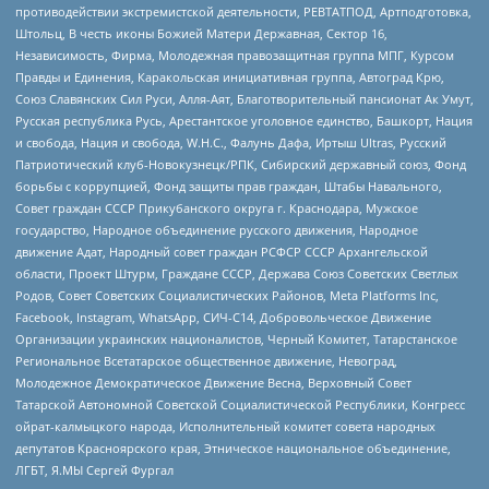
противодействии экстремистской деятельности, РЕВТАТПОД, Артподготовка,
Штольц, В честь иконы Божией Матери Державная, Сектор 16,
Независимость, Фирма, Молодежная правозащитная группа МПГ, Курсом
Правды и Единения, Каракольская инициативная группа, Автоград Крю,
Союз Славянских Сил Руси, Алля-Аят, Благотворительный пансионат Ак Умут,
Русская республика Русь, Арестантское уголовное единство, Башкорт, Нация
и свобода, Нация и свобода, W.H.С., Фалунь Дафа, Иртыш Ultras, Русский
Патриотический клуб-Новокузнецк/РПК, Сибирский державный союз, Фонд
борьбы с коррупцией, Фонд защиты прав граждан, Штабы Навального,
Совет граждан СССР Прикубанского округа г. Краснодара, Мужское
государство, Народное объединение русского движения, Народное
движение Адат, Народный совет граждан РСФСР СССР Архангельской
области, Проект Штурм, Граждане СССР, Держава Союз Советских Светлых
Родов, Совет Советских Социалистических Районов, Meta Platforms Inc,
Facebook, Instagram, WhatsApp, СИЧ-С14, Добровольческое Движение
Организации украинских националистов, Черный Комитет, Татарстанское
Региональное Всетатарское общественное движение, Невоград,
Молодежное Демократическое Движение Весна, Верховный Совет
Татарской Автономной Советской Социалистической Республики, Конгресс
ойрат-калмыцкого народа, Исполнительный комитет совета народных
депутатов Красноярского края, Этническое национальное объединение,
ЛГБТ, Я.МЫ Сергей Фургал