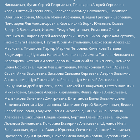
Николаевич, Дугин Сергей Георгиевич, Пивоваров Андрей Сергеевич,
Аверин Виталий Евгеньевич, Барахоев Магомед Бекханович, Шарипков
Олег Викторович, Мошель Ирина Ароновна, Шведов Григорий Сергеевич,
Пономарев Лев Александрович, Каргалицкий Борис Юльевич, Созаев
Валерий Валерьевич, Исламов Тимур Рифгатович, Романова Ольга
Евгеньевна, Щаров Сергей Алексадрович, Цирульников Борис Альбертович,
Гасан Ольга Павловна, Паутов Юрий Анатольевич, Верховский Александр
Маркович, Пислакова-Паркер Марина Петровна, Кочеткова Татьяна
Владимировна, Чуркина Наталья Валерьевна, Акимова Татьяна Николаевна,
Золотарева Екатерина Александровна, Рачинский Ян Збигневич, Жемкова
Елена Борисовна, Гудков Лев Дмитриевич, Илларионова Юлия Юрьевна,
Саранг Анна Васильевна, Захарова Светлана Сергеевна, Аверин Владимир
Анатольевич, Щур Татьяна Михайловна, Щур Николай Алексеевич,
Блинушов Андрей Юрьевич, Мосин Алексей Геннадьевич, Гефтер Валентин
Михайлович, Симонов Алексей Кириллович, Флиге Ирина Анатольевна,
Мельникова Валентина Дмитриевна, Вититинова Елена Владимировна,
Баженова Светлана Куприяновна, Максимов Сергей Владимирович, Беляев
Сергей Иванович, Голубева Елена Николаевна, Ганнушкина Светлана
Алексеевна, Закс Елена Владимировна, Буртина Елена Юрьевна, Гендель
Людмила Залмановна, Кокорина Екатерина Алексеевна, Шуманов Илья
Вячеславович, Арапова Галина Юрьевна, Свечников Анатолий Мариевич,
Прохоров Вадим Юрьевич, Шахова Елена Владимировна, Подузов Сергей