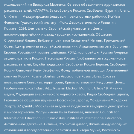
исследований им Вилфрида Мартенса, Сетевое объединение журналистов
расследователей, АЛЛАТРА, За свободную Россию, Свободная Бурятия, Uralic,
UnKremlin, Международная федерация транспортных рабочих, ИстЧам
Финланд, Гудзоновский институт, Фонд Демократического Развития,
Комитет-2024, Центрально-Европейский университет, Центр
восточноевропейских и международных исследований, Общество
Сторожевой башни, Библии и трактатов Свидетелей Иеговы, Гражданский
Совет, Центр анализа европейской политики, Академическая сеть Восточная
Европа, Российский комитет действия, РЭНД корпорейшн, Русская Америка
за демократию в России, Настоящая Россия, Глобальная сеть журналистов-
расследователей, Служба поддержки, Свободная Россия Берлин, Свободная
Россия Северный Рейн-Вестфалия, Фонд глобальной помощи, Антивоенный
комитет России, Russie-Libertes, La Asocicion de Rusos Libres, Союз за
возвращение Северных территорий, Крымскотатарский Ресурсный Центр,
Глобальный союз IndustriALL, Russian Election Monitor, Article 19, Мнение
медиа, Федерация анархического черного креста, Радио Свободная Европа,
Германское общество изучения Восточной Европы, Фонд имени Фридриха
Эберта, XZ gGmbH, Мобильная академия поддержки гендерной демократии
и миротворчества, Форум имени Льва Копелева, American Councils for
International Education, Cultural Vistas, Institute of International Education,
Антивоенное движение Антальи, Открытый диалог, Школа международных
отношений и государственной политики им Питера Мунка, Российско-