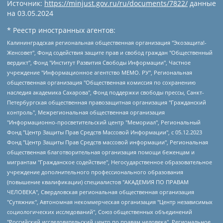
Источник:
https://minjust.gov.ru/ru/documents/7822/
данные
на
03.05.2024
* Реестр иностранных агентов:
Калининградская региональная общественная организация "Экозащита!-Женсовет", Фонд содействия защите прав и свобод граждан "Общественный вердикт", Фонд "Институт Развития Свободы Информации", Частное учреждение "Информационное агентство МЕМО. РУ", Региональная общественная организация "Общественная комиссия по сохранению наследия академика Сахарова", Фонд поддержки свободы прессы, Санкт-Петербургская общественная правозащитная организация "Гражданский контроль", Межрегиональная общественная организация "Информационно-просветительский центр "Мемориал", Региональный Фонд "Центр Защиты Прав Средств Массовой Информации", с 05.12.2023 Фонд "Центр Защиты Прав Средств массовой информации", Региональная общественная благотворительная организация помощи беженцам и мигрантам "Гражданское содействие", Негосударственное образовательное учреждение дополнительного профессионального образования (повышение квалификации) специалистов "АКАДЕМИЯ ПО ПРАВАМ ЧЕЛОВЕКА", Свердловская региональная общественная организация "Сутяжник", Автономная некоммерческая организация "Центр независимых социологических исследований", Союз общественных объединений "Российский исследовательский центр по правам человека", Региональное общественное учреждение научно-информационный центр "МЕМОРИАЛ", Некоммерческая организация "Фонд защиты гласности", Автономная некоммерческая организация "Институт прав человека", Городская общественная организация "Екатеринбургское общество "МЕМОРИАЛ", Городская общественная организация "Рязанское историко-просветительское и правозащитное общество "Мемориал" (Рязанский Мемориал), Челябинский региональный орган общественной самодеятельности – женское общественное объединение "Женщины Евразии", Челябинский региональный орган общественной самодеятельности "Уральская правозащитная группа", Фонд содействия защите здоровья и социальной справедливости имени Андрея Рылькова, Автономная Некоммерческая Организация "Аналитический Центр Юрия Левады", Автономная некоммерческая организация социальной поддержки населения "Проект Апрель", Региональная общественная организация помощи женщинам и детям, находящимся в кризисной ситуации "Информационно-методический центр "Анна", Фонд содействия развитию массовых коммуникаций и правовому просвещению "Так-так-Так", Фонд содействия устойчивому развитию "Серебряная тайга", Свердловский региональный общественный фонд социальных проектов "Новое время", "Idel.Реалии", Кавказ.Реалии, Крым.Реалии, Телеканал Настоящее Время, Татаро-башкирская служба Радио Свобода (Azatliq Radiosi), Радио Свободная Европа/Радио Свобода (PCE/PC), "Сибирь.Реалии", "Фактограф", Благотворительный фонд помощи осужденным и их семьям, Автономная некоммерческая организация "Институт глобализации и социальных движений", Фонд "В защиту прав заключенных", Частное учреждение "Центр поддержки и содействия развитию средств массовой информации", Пензенский региональный общественный благотворительный фонд "Гражданский союз", "Север.Реалии", Некоммерческая организация Фонд "Правовая инициатива", Общество с ограниченной ответственностью "Радио Свободная Европа/Радио Свобода", Чешское информационное агентство "MEDIUM-ORIENT", Красноярская региональная общественная организация "Мы против СПИДа", Камалягин Денис Николаевич, Маркелов Сергей Евгеньевич, Пономарев Лев Александрович, Савицкая Людмила Алексеевна, Автономная некоммерческая организация "Центр по работе с проблемой насилия "НАСИЛИЮ.НЕТ", Межрегиональный профессиональный союз работников здравоохранения "Альянс врачей", Юридическое лицо, зарегистрированное в Латвийской Республике, SIA "Medusa Project" (регистрационный номер 40103797863, дата регистрации 10.06.2014), Некоммерческая организация "Фонд по борьбе с коррупцией", Автономная некоммерческая организация "Институт права и публичной политики", Баданин Роман Сергеевич, Гликин Максим Александрович, Железнова Мария Михайловна, Лукьянова Юлия Сергеевна, Маетная Елизавета Витальевна, Маняхин Петр Борисович, Чуракова Ольга Владимировна, Ярош Юлия Петровна, Юридическое лицо "The Insider SIA", зарегистрированное в Риге, Латвийская Республика (дата регистрации 26.06.2015), являющееся администратором доменного имени интернет-издания "The Insider SIA", https://theins.ru, Постернак Алексей Евгеньевич, Рубин Михаил Аркадьевич, Анин Роман Александрович, Юридическое лицо Istories fonds, зарегистрированное в Латвийской Республике (регистрационный номер 50008295751, дата регистрации 24.02.2020), Великовский Дмитрий Александрович, Долинина Ирина Николаевна, Мароховская Алеся Алексеевна, Шлейнов Роман Юрьевич, Шмагун Олеся Валентиновна, Общество с ограниченной ответственностью "Альтаир 2021", Общество с ограниченной ответственностью "Вега 2021", Общество с ограниченной ответственностью "Главный редактор 2021", Общество с ограниченной ответственностью "Ромашки монолит", Важенков Артем Валерьевич, Ивановская областная общественная организация "Центр гендерных исследований", Гурман Юрий Альбертович, Медиапроект "ОВД-Инфо", Егоров Владимир Владимирович, Жилинский Владимир Александрович, Общество с ограниченной ответственностью "ЗП", Иванова София Юрьевна, Карезина Инна Павловна, Кильтау Екатерина Викторовна, Петров Алексей Викторович, Пискунов Сергей Евгеньевич, Смирнов Сергей Сергеевич, Тихонов Михаил Сергеевич, Общество с ограниченной ответственностью "ЖУРНАЛИСТ-ИНОСТРАННЫЙ АГЕНТ", Арапова Галина Юрьевна, Вольтская Татьяна Анатольевна, Американская компания "Mason G.E.S. Anonymous Foundation" (США), являющаяся владельцем интернет-издания https://mnews.world/, Компания "Stichting Bellingcat", зарегистрированная в Нидерландах (дата регистрации 11.07.2018), Захаров Андрей Вячеславович, Клепиковская Екатерина Дмитриевна, Общество с ограниченной ответственностью "МЕМО", Перл Роман Александрович, Симонов Евгений Алексеевич, Соловьева Елена Анатольевна, Сотников Даниил Владимирович, Сурначева Елизавета Дмитриевна, Автономная некоммерческая организация по защите прав человека и информированию населения "Якутия – Наше Мнение", Общество с ограниченной ответственностью "Москоу диджитал медиа", с 26.01.2023 Общество с ограниченной ответственностью "Чайка Белые сады", Ветошкина Валерия Валерьевна, Заговора Максим Александрович, Межрегиональное общественное движение "Российская ЛГБТ - сеть", Оленичев Максим Владимирович, Павлов Иван Юрьевич, Скворцова Елена Сергеевна, Общество с ограниченной ответственностью "Как бы инагент", Кочетков Игорь Викторович, Общество с ограниченной ответственностью "Честные выборы", Еланчик Олег Александрович, Общество с ограниченной ответственностью "Нобелевский призыв", Гималова Регина Эмилевна, Григорьев Андрей Валерьевич, Григорьева Алина Александровна, Ассоциация по содействию защите прав призывников, альтернативнослужащих и военнослужащих "Правозащитная группа "Гражданин.Армия.Право", Хисамова Регина Фаритовна, Автономная некоммерческая организация по реализации социально-правовых программ "Лилит", Дальневосточное общественное движение "Маяк", Санкт-Петербургская ЛГБТ-инициативная группа "Выход", Инициативная группа ЛГБТ+ "Реверс", Алексеев Андрей Викторович, Бекбулатова Таисия Львовна, Беляев Иван Михайлович, Владыкина Елена Сергеевна, Гельман Марат Александрович, Никульшина Вероника Юрьевна, Толоконникова Надежда Андреевна, Шендерович Виктор Анатольевич, Общество с ограниченной ответственностью "Данное сообщение", Общество с ограниченной ответственностью Издательский дом "Новая глава", Айнбиндер Александра Александровна, Московский комьюнити-центр для ЛГБТ+инициатив, Благотворительный фонд развития филантропии, Deutsche Welle (Германия, Kurt-Schumacher-Strasse 3, 53113 Bonn), Борзунова Мария Михайловна, Воробьев Виктор Викторович, Голубева Анна Львовна, Константинова Алла Михайловна, Малкова Ирина Владимировна, Мурадов Мурад Абдулгалимович, Осетинская Елизавета Николаевна, Понасенков Евгений Николаевич, Ганапольский Матвей Юрьевич, Киселев Евгений Алексеевич, Борухович Ирина Григорьевна, Дремин Иван Тимофеевич, Дубровский Дмитрий Викторович, Красноярская региональная общественная организация поддержки и развития альтернативных образовательных технологий и межкультурных коммуникаций "ИНТЕРРА", Маяковская Екатерина Алексеевна, Фейгин Марк Захарович, Филимонов Андрей Викторович, Дзугкоева Регина Николаевна, Доброхотов Роман Александрович, Дудь Юрий Александрович, Елкин Сергей Владимирович, Кругликов Кирилл Игоревич, Сабунаева Мария Леонидовна, Семенов Алексей Владимирович, Шаинян Карен Багратович, Шульман Екатерина Михайловна, Асафьев Артур Валерьевич, Вахштайн Виктор Семенович, Венедиктов Алексей Алексеевич, Лушникова Екатерина Евгеньевна, Волков Леонид Михайлович, Невзоров Александр Глебович, Пархоменко Сергей Борисович, Сироткин Ярослав Николаевич, Кара-Мурза Владимир Владимирович, Баранова Наталья Владимировна, Гозман Леонид Яковлевич, Кагарлицкий Борис Юльевич, Климарев Михаил Валерьевич, Милов Владимир Станиславович, Автономная некоммерческая организация Краснодарский центр современного искусства "Типография", Моргенштерн Алишер Тагирович, Соболь Любовь Эдуардовна, Общество с ограниченной ответственностью "ЛИЗА НОРМ", Каспаров Гарри Кимович, Ходорковский Михаил Борисович, Общество с ограниченной ответственностью "Апрельские тезисы", Данилович Ирина Брониславовна, Кашин Олег Владимирович, Петров Николай Владимирович, Пивоваров Алексей Владимирович, Соколов Михаил Владимирович, Цветкова Юлия Владимировна, Чичваркин Евгений Александрович, Комитет против пыток/Команда против пыток, Общество с ограниченной ответственностью "Первый научный", Общество с ограниченной ответственностью "Вертолет и ко", Белоцерковская Вероника Борисовна, Кац Максим Евгеньевич, Лазарева Татьяна Юрьевна, Шаведдинов Руслан Табризович, Яшин Илья Валерьевич, Общество с ограниченной ответственностью "Иноагент ААВ", Алешковский Дмитрий Петрович, Альбац Евгения Марковна, Быков Дмитрий Львович, Галямина Юлия Евгеньевна, Лойко Сергей Леонидович, Мартынов Кирилл Константинович, Медведев Сергей Александрович, Крашенинников Федор Геннадиевич, Гордеева Катерина Вл