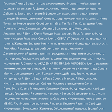
Горячая Линия, В защиту прав заключенных, Институт глобализации и
социальных движений, Центр социально-информационных инициатив
Действие, Благотворительный фонд охраны здоровья и защиты прав
граждан, Благотворительный фонд помощи осужденным и их семьям, Фонд
Тольятти, Новое время, Серебряная тайга, Так-Так-Так, Сова, центр Анна,
Проект Апрель, Самарская губерния, Эра здоровья, Мемориал,
Аналитический Центр Юрия Левады, Издательство Парк Гагарина, Фонд
имени Андрея Рылькова, Сфера, Центр СИБАЛЬТ, Уральская правозащитная
группа, Женщины Евразии, Институт прав человека, Фонд защиты гласности,
Российский исследовательский центр по правам человека,
Дальневосточный центр развития гражданских инициатив и социального
партнерства, Гражданское действие, Центр независимых социологических
исследований, Сутяжник, АКАДЕМИЯ ПО ПРАВАМ ЧЕЛОВЕКА, Центр развития
некоммерческих организаций, Частное учреждение в Калининграде Совета
Министров северных стран, Гражданское содействие, Трансперенси
Интернешнл-Р, Центр Защиты Прав Средств Массовой Информации,
Институт развития прессы - Сибирь, Частное учреждение в Санкт-
Петербурге Совета Министров Северных Стран, Фонд поддержки свободы
прессы, Гражданский контроль, Человек и Закон, Общественная комиссия
по сохранению наследия академика Сахарова, Информационное агентство
МЕМО. РУ, Институт региональной прессы, Институт Развития Свободы
Информации, Экозащита!-Женсовет, Общественный вердикт, Евразийская