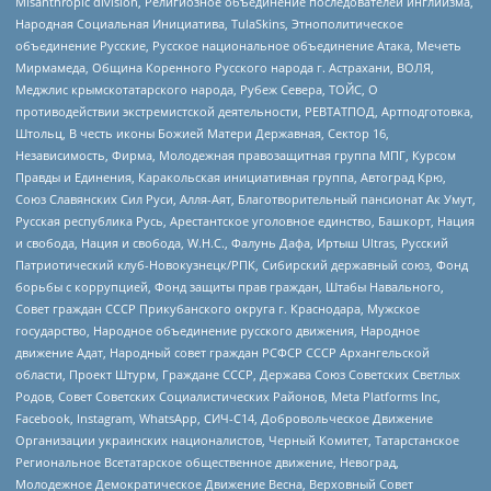
Misanthropic division, Религиозное объединение последователей инглиизма,
Народная Социальная Инициатива, TulaSkins, Этнополитическое
объединение Русские, Русское национальное объединение Атака, Мечеть
Мирмамеда, Община Коренного Русского народа г. Астрахани, ВОЛЯ,
Меджлис крымскотатарского народа, Рубеж Севера, ТОЙС, О
противодействии экстремистской деятельности, РЕВТАТПОД, Артподготовка,
Штольц, В честь иконы Божией Матери Державная, Сектор 16,
Независимость, Фирма, Молодежная правозащитная группа МПГ, Курсом
Правды и Единения, Каракольская инициативная группа, Автоград Крю,
Союз Славянских Сил Руси, Алля-Аят, Благотворительный пансионат Ак Умут,
Русская республика Русь, Арестантское уголовное единство, Башкорт, Нация
и свобода, Нация и свобода, W.H.С., Фалунь Дафа, Иртыш Ultras, Русский
Патриотический клуб-Новокузнецк/РПК, Сибирский державный союз, Фонд
борьбы с коррупцией, Фонд защиты прав граждан, Штабы Навального,
Совет граждан СССР Прикубанского округа г. Краснодара, Мужское
государство, Народное объединение русского движения, Народное
движение Адат, Народный совет граждан РСФСР СССР Архангельской
области, Проект Штурм, Граждане СССР, Держава Союз Советских Светлых
Родов, Совет Советских Социалистических Районов, Meta Platforms Inc,
Facebook, Instagram, WhatsApp, СИЧ-С14, Добровольческое Движение
Организации украинских националистов, Черный Комитет, Татарстанское
Региональное Всетатарское общественное движение, Невоград,
Молодежное Демократическое Движение Весна, Верховный Совет