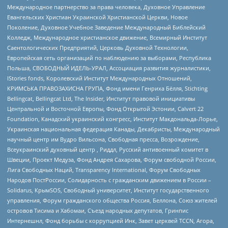
Международное партнерство за права человека, Духовное Управление
Евангельских Христиан Украинской Христианской Церкви, Новое
Поколение, Духовное Учебное Заведение Международный Библейский
Колледж, Международное христианское движение, Всемирный Институт
Саентологических Предприятий, Церковь Духовной Технологии,
Европейская сеть организаций по наблюдению за выборами, Республика
Польша, СВОБОДНЫЙ ИДЕЛЬ-УРАЛ, Ассоциация развития журналистики,
IStories fonds, Королевский Институт Международных Отношений,
КРИМСЬКА ПРАВОЗАХИСНА ГРУПА, Фонд имени Генриха Бёлля, Stichting
Bellingcat, Bellingcat Ltd, The Insider, Институт правовой инициативы
Центральной и Восточной Европы, Фонд Открытой Эстонии, Calvert 22
Foundation, Канадский украинский конгресс, Институт Макдональда-Лорье,
Украинская национальная федерация Канады, Декабристы, Международный
научный центр им Вудро Вильсона, Свободная пресса, Возрождение,
Всеукраинский духовный центр , Риддл, Русский антивоенный комитет в
Швеции, Проект Медуза, Фонд Андрея Сахарова, Форум свободной России,
Лига Свободных Наций, Transparеncy International, Форум Свободных
Народов ПостРоссии, Солидарность с гражданским движением в России –
Solidarus, КрымSOS, Свободный университет, Институт государственного
управления, Форум гражданского общества Россия, Беллона, Союз жителей
островов Тисима и Хабомаи, Съезд народных депутатов, Гринпис
Интернешнл, Фонд борьбы с коррупцией Инк, Завет церквей TCCN, Агора,