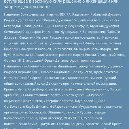
вступившее в законную силу решение о ликвидации или
запрете деятельности:
Национал-большевистская партия, ВЕК РА, Рада земли Кубанской Духовно
Родовой Державы Русь, Община Духовного Управления Асгардской Веси
Беловодья, Славянская Община Капища Веды Перуна, Мужская Духовная
Семинария Староверов-Инглингов, Нурджулар, К Богодержавию, Таблиги
Джамаат, Свидетели Иеговы, Русское национальное единство, Национал-
социалистическое общество, Джамаат мувахидов, Объединенный Вилайат
Кабарды, Балкарии и Карачая, Союз славян, Ат-Такфир Валь-Хиджра, Пит
Буль, Национал-социалистическая рабочая партия России, Славянский союз,
Формат-18, Благородный Орден Дьявола, Армия воли народа,
Национальная Социалистическая Инициатива города Череповца, Духовно-
Родовая Держава Русь, Русское национальное единство, Древнерусской
Инглистической церкви Православных Староверов-Инглингов, Русский
общенациональный союз, Движение против нелегальной иммиграции,
Кровь и Честь, О свободе совести и о религиозных объединениях, Омская
организация общественного политического движения Русское
национальное единство, Северное Братство, Клуб Болельщиков
Футбольного Клуба Динамо, Файзрахманисты, Мусульманская религиозная
организация п. Боровский, Община Коренного Русского народа
Щелковского района, Правый сектор, УНА - УНСО, Украинская
повстанческая армия, Тризуб им. Степана Бандеры, Братство, Белый Крест,