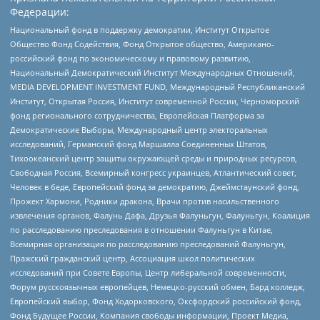
Федерации:
Национальный фонд в поддержку демократии, Институт Открытое
Общество Фонд Содействия, Фонд Открытое общество, Американо-
российский фонд по экономическому и правовому развитию,
Национальный Демократический Институт Международных Отношений,
MEDIA DEVELOPMENT INVESTMENT FUND, Международный Республиканский
Институт, Открытая Россия, Институт современной России, Черноморский
фонд регионального сотрудничества, Европейская Платформа за
Демократические Выборы, Международный центр электоральных
исследований, Германский фонд Маршалла Соединенных Штатов,
Тихоокеанский центр защиты окружающей среды и природных ресурсов,
Свободная Россия, Всемирный конгресс украинцев, Атлантический совет,
Человек в беде, Европейский фонд за демократию, Джеймстаунский фонд,
Прожект Хармони, Родники дракона, Врачи против насильственного
извлечения органов, Фалунь Дафа, Друзья Фалуньгун, Фалуньгун, Коалиция
по расследованию преследования в отношении Фалуньгун в Китае,
Всемирная организация по расследованию преследований Фалуньгун,
Пражский гражданский центр, Ассоциация школ политических
исследований при Совете Европы, Центр либеральной современности,
Форум русскоязычных европейцев, Немецко-русский обмен, Бард колледж,
Европейский выбор, Фонд Ходорковского, Оксфордский российский фонд,
Фонд Будущее России, Компания свободы информации, Проект Медиа,