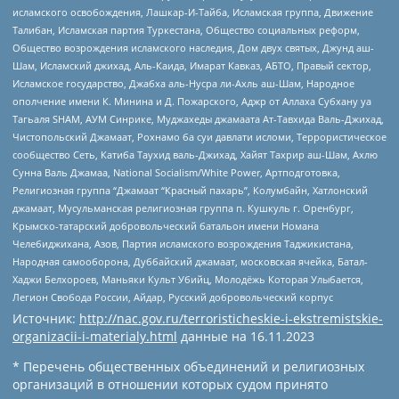
исламского освобождения, Лашкар-И-Тайба, Исламская группа, Движение
Талибан, Исламская партия Туркестана, Общество социальных реформ,
Общество возрождения исламского наследия, Дом двух святых, Джунд аш-
Шам, Исламский джихад, Аль-Каида, Имарат Кавказ, АБТО, Правый сектор,
Исламское государство, Джабха аль-Нусра ли-Ахль аш-Шам, Народное
ополчение имени К. Минина и Д. Пожарского, Аджр от Аллаха Субхану уа
Тагьаля SHAM, АУМ Синрике, Муджахеды джамаата Ат-Тавхида Валь-Джихад,
Чистопольский Джамаат, Рохнамо ба суи давлати исломи, Террористическое
сообщество Сеть, Катиба Таухид валь-Джихад, Хайят Тахрир аш-Шам, Ахлю
Сунна Валь Джамаа, National Socialism/White Power, Артподготовка,
Религиозная группа “Джамаат “Красный пахарь”, Колумбайн, Хатлонский
джамаат, Мусульманская религиозная группа п. Кушкуль г. Оренбург,
Крымско-татарский добровольческий батальон имени Номана
Челебиджихана, Азов, Партия исламского возрождения Таджикистана,
Народная самооборона, Дуббайский джамаат, московская ячейка, Батал-
Хаджи Белхороев, Маньяки Культ Убийц, Молодёжь Которая Улыбается,
Легион Свобода России, Айдар, Русский добровольческий корпус
Источник:
http://nac.gov.ru/terroristicheskie-i-ekstremistskie-
organizacii-i-materialy.html
данные на
16.11.2023
* Перечень общественных объединений и религиозных
организаций в отношении которых судом принято