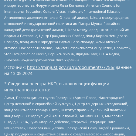
и миротворчества, Форум имени Льва Копелева, American Councils for
International Education, Cultural Vistas, Institute of International Education,
Антивоенное движение Антальи, Открытый диалог, Школа международных
отношений и государственной политики им Питера Мунка, Российско-
канадский демократический альянс, Школа международных отношений им
Нормана Патерсона, Центр Гражданских Свобод, Фонд Бориса Немцова за
Свободу, Фонд имени Фридриха Науманна за свободу, Феминистское
антивоенное сопротивление, Комитет независимости Ингушетии, Прометей,
Stop Occupation of Karelia, Вернись живым, Фридом Хаус, СОТА медиа,
Либерально-демократическая Лига Украины
Источник:
https://minjust.gov.ru/ru/documents/7756/
данные
на
13.05.2024
* Сведения реестра НКО, выполняющих функции
иностранного агента:
Лилит, Правозащитная группа Гражданин.Армия.Право, Нижегородский
центр немецкой и европейской культуры, Центр гендерных исследований,
Фонд защиты прав граждан Штаб, Институт права и публичной политики,
Фонд борьбы с коррупцией, Альянс врачей, НАСИЛИЮ.НЕТ, Мы против
СПИДа, СВЕЧА, Гуманитарное действие, Открытый Петербург, Лига
Избирателей, Правовая инициатива, Гражданский Союз, Хасдей Ерушалаим,
Центр поддержки и содействия развитию средств массовой информации,