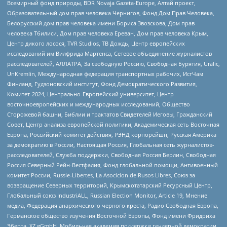
Всемирный фонд природы, BDR Novaja Gazeta-Europe, Алтай проект,
Образовательный дом прав человека Чернигов, Фонд Дом Прав Человека,
Белорусский дом прав человека имени Бориса Звозскова, Дом прав
человека Тбилиси, Дом прав человека Ереван, Дом прав человека Крым,
Центр дикого лосося, TVR Studios, ТВ Дождь, Центр европейских
исследований им Вилфрида Мартенса, Сетевое объединение журналистов
расследователей, АЛЛАТРА, За свободную Россию, Свободная Бурятия, Uralic,
UnKremlin, Международная федерация транспортных рабочих, ИстЧам
Финланд, Гудзоновский институт, Фонд Демократического Развития,
Комитет-2024, Центрально-Европейский университет, Центр
восточноевропейских и международных исследований, Общество
Сторожевой башни, Библии и трактатов Свидетелей Иеговы, Гражданский
Совет, Центр анализа европейской политики, Академическая сеть Восточная
Европа, Российский комитет действия, РЭНД корпорейшн, Русская Америка
за демократию в России, Настоящая Россия, Глобальная сеть журналистов-
расследователей, Служба поддержки, Свободная Россия Берлин, Свободная
Россия Северный Рейн-Вестфалия, Фонд глобальной помощи, Антивоенный
комитет России, Russie-Libertes, La Asocicion de Rusos Libres, Союз за
возвращение Северных территорий, Крымскотатарский Ресурсный Центр,
Глобальный союз IndustriALL, Russian Election Monitor, Article 19, Мнение
медиа, Федерация анархического черного креста, Радио Свободная Европа,
Германское общество изучения Восточной Европы, Фонд имени Фридриха
Эберта, XZ gGmbH, Мобильная академия поддержки гендерной демократии