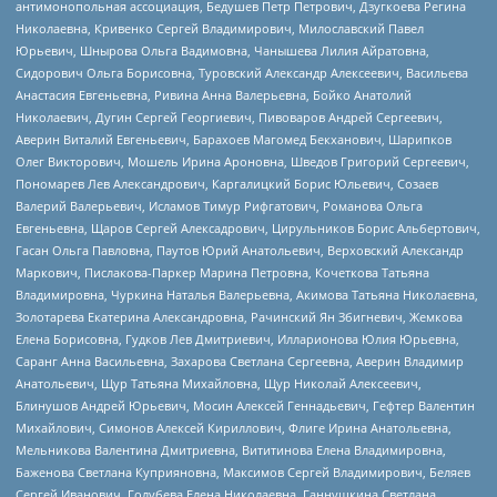
антимонопольная ассоциация, Бедушев Петр Петрович, Дзугкоева Регина
Николаевна, Кривенко Сергей Владимирович, Милославский Павел
Юрьевич, Шнырова Ольга Вадимовна, Чанышева Лилия Айратовна,
Сидорович Ольга Борисовна, Туровский Александр Алексеевич, Васильева
Анастасия Евгеньевна, Ривина Анна Валерьевна, Бойко Анатолий
Николаевич, Дугин Сергей Георгиевич, Пивоваров Андрей Сергеевич,
Аверин Виталий Евгеньевич, Барахоев Магомед Бекханович, Шарипков
Олег Викторович, Мошель Ирина Ароновна, Шведов Григорий Сергеевич,
Пономарев Лев Александрович, Каргалицкий Борис Юльевич, Созаев
Валерий Валерьевич, Исламов Тимур Рифгатович, Романова Ольга
Евгеньевна, Щаров Сергей Алексадрович, Цирульников Борис Альбертович,
Гасан Ольга Павловна, Паутов Юрий Анатольевич, Верховский Александр
Маркович, Пислакова-Паркер Марина Петровна, Кочеткова Татьяна
Владимировна, Чуркина Наталья Валерьевна, Акимова Татьяна Николаевна,
Золотарева Екатерина Александровна, Рачинский Ян Збигневич, Жемкова
Елена Борисовна, Гудков Лев Дмитриевич, Илларионова Юлия Юрьевна,
Саранг Анна Васильевна, Захарова Светлана Сергеевна, Аверин Владимир
Анатольевич, Щур Татьяна Михайловна, Щур Николай Алексеевич,
Блинушов Андрей Юрьевич, Мосин Алексей Геннадьевич, Гефтер Валентин
Михайлович, Симонов Алексей Кириллович, Флиге Ирина Анатольевна,
Мельникова Валентина Дмитриевна, Вититинова Елена Владимировна,
Баженова Светлана Куприяновна, Максимов Сергей Владимирович, Беляев
Сергей Иванович, Голубева Елена Николаевна, Ганнушкина Светлана