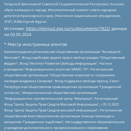
Татарской Автономной Советской Социалистической Республики, Конгресс
ойрат-калмыцкого народа, Исполнительный комитет совета народных
депутатов Красноярского края, Этническое национальное объединение,
ЛГБТ, Я.МЫ Сергей Фургал
Источник:
https://minjust.gov.ru/ru/documents/7822/
данные
на
03.05.2024
* Реестр иностранных агентов:
Калининградская региональная общественная организация "Экозащита!-Женсовет", Фонд содействия защите прав и свобод граждан "Общественный вердикт", Фонд "Институт Развития Свободы Информации", Частное учреждение "Информационное агентство МЕМО. РУ", Региональная общественная организация "Общественная комиссия по сохранению наследия академика Сахарова", Фонд поддержки свободы прессы, Санкт-Петербургская общественная правозащитная организация "Гражданский контроль", Межрегиональная общественная организация "Информационно-просветительский центр "Мемориал", Региональный Фонд "Центр Защиты Прав Средств Массовой Информации", с 05.12.2023 Фонд "Центр Защиты Прав Средств массовой информации", Региональная общественная благотворительная организация помощи беженцам и мигрантам "Гражданское содействие", Негосударственное образовательное учреждение дополнительного профессионального образования (повышение квалификации) специалистов "АКАДЕМИЯ ПО ПРАВАМ ЧЕЛОВЕКА", Свердловская региональная общественная организация "Сутяжник", Автономная некоммерческая организация "Центр независимых социологических исследований", Союз общественных объединений "Российский исследовательский центр по правам человека", Региональное общественное учреждение научно-информационный центр "МЕМОРИАЛ", Некоммерческая организация "Фонд защиты гласности", Автономная некоммерческая организация "Институт прав человека", Городская общественная организация "Екатеринбургское общество "МЕМОРИАЛ", Городская общественная организация "Рязанское историко-просветительское и правозащитное общество "Мемориал" (Рязанский Мемориал), Челябинский региональный орган общественной самодеятельности – женское общественное объединение "Женщины Евразии", Челябинский региональный орган общественной самодеятельности "Уральская правозащитная группа", Фонд содействия защите здоровья и социальной справедливости имени Андрея Рылькова, Автономная Некоммерческая Организация "Аналитический Центр Юрия Левады", Автономная некоммерческая организация социальной поддержки населения "Проект Апрель", Региональная общественная организация помощи женщинам и детям, находящимся в кризисной ситуации "Информационно-методический центр "Анна", Фонд содействия развитию массовых коммуникаций и правовому просвещению "Так-так-Так", Фонд содействия устойчивому развитию "Серебряная тайга", Свердловский региональный общественный фонд социальных проектов "Новое время", "Idel.Реалии", Кавказ.Реалии, Крым.Реалии, Телеканал Настоящее Время, Татаро-башкирская служба Радио Свобода (Azatliq Radiosi), Радио Свободная Европа/Радио Свобода (PCE/PC), "Сибирь.Реалии", "Фактограф", Благотворительный фонд помощи осужденным и их семьям, Автономная некоммерческая организация "Институт глобализации и социальных движений", Фонд "В защиту прав заключенных", Частное учреждение "Центр поддержки и содействия развитию средств массовой информации", Пензенский региональный общественный благотворительный фонд "Гражданский союз", "Север.Реалии", Некоммерческая организация Фонд "Правовая инициатива", Общество с ограниченной ответственностью "Радио Свободная Европа/Радио Свобода", Чешское информационное агентство "MEDIUM-ORIENT", Красноярская региональная общественная организация "Мы против СПИДа", Камалягин Денис Николаевич, Маркелов Сергей Евгеньевич, Пономарев Лев Александрович, Савицкая Людмила Алексеевна, Автономная некоммерческая организация "Центр по работе с проблемой насилия "НАСИЛИЮ.НЕТ", Межрегиональный профессиональный союз работников здравоохранения "Альянс врачей", Юридическое лицо, зарегистрированное в Латвийской Республике, SIA "Medusa Project" (регистрационный номер 40103797863, дата регистрации 10.06.2014), Некоммерческая организация "Фонд по борьбе с коррупцией", Автономная некоммерческая организация "Институт права и публичной политики", Баданин Роман Сергеевич, Гликин Максим Александрович, Железнова Мария Михайловна, Лукьянова Юлия Сергеевна, Маетная Елизавета Витальевна, Маняхин Петр Борисович, Чуракова Ольга Владимировна, Ярош Юлия Петровна, Юридическое лицо "The Insider SIA", зарегистрированное в Риге, Латвийская Республика (дата регистрации 26.06.2015), являющееся администратором доменного имени интернет-издания "The Insider SIA", https://theins.ru, Постернак Алексей Евгеньевич, Рубин Михаил Аркадьевич, Анин Роман Александрович, Юридическое лицо Istories fonds, зарегистрированное в Латвийской Республике (регистрационный номер 50008295751, дата регистрации 24.02.2020), Великовский Дмитрий Александрович, Долинина Ирина Николаевна, Мароховская Алеся Алексеевна, Шлейнов Роман Юрьевич, Шмагун Олеся Валентиновна, Общество с ограниченной ответственностью "Альтаир 2021", Общество с ограниченной ответственностью "Вега 2021", Общество с ограниченной ответственностью "Главный редактор 2021", Общество с ограниченной ответственностью "Ромашки монолит", Важенков Артем Валерьевич, Ивановская областная общественная организация "Центр гендерных исследований", Гурман Юрий Альбертович, Медиапроект "ОВД-Инфо", Егоров Владимир Владимирович, Жилинский Владимир Александрович, Общество с ограниченной ответственностью "ЗП", Иванова София Юрьевна, Карезина Инна Павловна, Кильтау Екатерина Викторовна, Петров Алексей Викторович, Пискунов Сергей Евгеньевич, Смирнов Сергей Сергеевич, Тихонов Михаил Сергеевич, Общество с ограниченной ответственностью "ЖУРНАЛИСТ-ИНОСТРАННЫЙ АГЕНТ", Арапова Галина Юрьевна, Вольтская Татьяна Анатольевна, Американская компания "Mason G.E.S. Anonymous Foundation" (США), являющаяся владельцем интернет-издания https://mnews.world/, Компания "Stichting Bellingcat", зарегистрированная в Нидерландах (дата регистрации 11.07.2018), Захаров Андрей Вячеславович, Клепиковская Екатерина Дмитриевна, Общество с ограниченной ответственностью "МЕМО", Перл Роман Александрович, Симонов Евгений Алексеевич, Соловьева Елена Анатольевна, Сотников Даниил Владимирович, Сурначева Елизавета Дмитриевна, Автономная некоммерческая организация по защите прав человека и информированию населения "Якутия – Наше Мнение", Общество с ограниченной ответственностью "Москоу диджитал медиа", с 26.01.2023 Общество с ограниченной ответственностью "Чайка Белые сады", Ветошкина Валерия Валерьевна, Заговора Максим Александрович, Межрегиональное общественное движение "Российская ЛГБТ - сеть", Оленичев Максим Владимирович, Павлов Иван Юрьевич, Скворцова Елена Сергеевна, Общество с ограниченной ответственностью "Как бы инагент", Кочетков Игорь Викторович, Общество с ограниченной ответственностью "Честные выборы", Еланчик Олег Александрович, Общество с ограниченной ответственностью "Нобелевский призыв", Гималова Регина Эмилевна, Григорьев Андрей Валерьевич, Григорьева Алина Александровна, Ассоциация по содействию защите прав призывников, альтернативнослужащих и военнослужащих "Правозащитная группа "Гражданин.Армия.Право", Хисамова Регина Фаритовна, Автономная некоммерческая организация по реализации социально-правовых программ "Лилит", Дальневосточное общественное движение "Маяк", Санкт-Петербургская ЛГБТ-инициативная группа "Выход", Инициативная группа ЛГБТ+ "Реверс", Алексеев Андрей Викторович, Бекбулатова Таисия Львовна, Беляев Иван Михайлович, Владыкина Елена Сергеевна, Гельман Марат Александрович, Никульшина Вероника Юрьевна, Толоконникова Надежда Андреевна, Шендерович Виктор Анатольевич, Общество с ограниченной ответственностью "Данное сообщение", Общество с ограниченной ответственностью Издательский дом "Новая глава", Айнбиндер Александра Александровна, Московский комьюнити-центр для ЛГБТ+инициатив, Благотворительный фонд развития филантропии, Deutsche Welle (Германия, Kurt-Schumacher-Strasse 3, 53113 Bonn), Борзунова Мария Михайловна, Воробьев Виктор Викторович, Голубева Анна Львовна, Константинова Алла Михайловна, Малкова Ирина Владимировна, Мурадов Мурад Абдулгалимович, Осетинская Елизавета Николаевна, Понасенков Евгений Николаевич, Ганапольский Матвей Юрьевич, Киселев Евгений Алексеевич, Борухович Ирина Григорьевна, Дремин Иван Тимофеевич, Дубровский Дмитрий Викторович, Красноярская региональная общественная организация поддержки и развития альтернативных образовательных технологий и межкультурных коммуникаций "ИНТЕРРА", Маяковская Екатерина Алексеевна, Фейгин Марк Захарович, Филимонов Андрей Викторович, Дзугкоева Регина Николаевна, Доброхотов Роман Александрович, Дудь Юрий Александрович, Елкин Сергей Владимирович, Кругликов Кирилл Игоревич, Сабунаева Мария Леонидовна, Семенов Алексей Владимирович, Шаинян Карен Багратович, Шульман Екатерина Михайловна, Асафьев Артур Валерьевич, Вахштайн Виктор Семенович, Венедиктов Алексей Алексеевич, Лушникова Екатерина Евгеньевна, Волков Леонид Михайлович, Невзоров Александр Глебович, Пархоменко Сергей Борисович, Сироткин Ярослав Николаевич, Кара-Мурза Владимир Владимирович, Баранова Наталья Владимировна, Гозман Леонид Яковлевич, Кагарлицкий Борис Юльевич, Климарев Михаил Валерьевич, Милов Владимир Станиславович, Автономная некоммерческая организация Краснодарский центр современного искусства "Типография", Моргенштерн Алишер Тагирович, Соболь Любовь Эдуардовна, Общество с ограниченной ответственностью "ЛИЗА НОРМ", Каспаров Гарри Кимович, Ходорковский Михаил Борисович, Общество с ограниченной ответственностью "Апрельские тезисы", Данилович Ирина Брониславовна, Кашин Олег Владимирович, Петров Николай Владимирович, Пивоваров Алексей Владимирович, Соколов Михаил Владимирович, Цветкова Юлия Владимировна, Чичваркин Евгений Александрович, Комитет против пыток/Команда против пыток, Общество с ограниченной ответственностью "Первый научный", Общество с ограниченной ответственностью "Вертолет и ко", Белоцерковская Вероника Борисовна, Кац Максим Евгеньевич, Лазарева Татьяна Юрьевна, Шаведдинов Руслан Табризович, Яшин Илья Валерьевич, Общество с ограниченной ответственностью "Иноагент ААВ", Алешковский Дмитрий Петрович, Альбац Евгения Марковна, Быков Дмитрий Львович, Галямина Юлия Евгеньевна, Лойко Сергей Леонидович, Мартынов Кирилл Константинович, Медведев Сергей Александрович, Крашенинников Федор Геннадиевич, Гордеева Катерина Вл