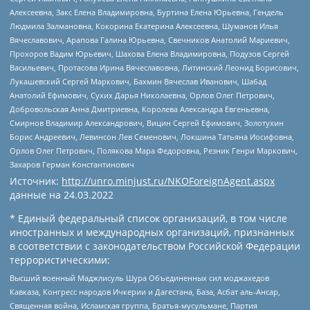
Алексеевна, Закс Елена Владимировна, Буртина Елена Юрьевна, Гендель
Людмила Залмановна, Кокорина Екатерина Алексеевна, Шуманов Илья
Вячеславович, Арапова Галина Юрьевна, Свечников Анатолий Мариевич,
Прохоров Вадим Юрьевич, Шахова Елена Владимировна, Подузов Сергей
Васильевич, Протасова Ирина Вячеславовна, Литинский Леонид Борисович,
Лукашевский Сергей Маркович, Бахмин Вячеслав Иванович, Шабад
Анатолий Ефимович, Сухих Дарья Николаевна, Орлов Олег Петрович,
Добровольская Анна Дмитриевна, Королева Александра Евгеньевна,
Смирнов Владимир Александрович, Вицин Сергей Ефимович, Золотухин
Борис Андреевич, Левинсон Лев Семенович, Локшина Татьяна Иосифовна,
Орлов Олег Петрович, Полякова Мара Федоровна, Резник Генри Маркович,
Захаров Герман Константинович
Источник:
http://unro.minjust.ru/NKOForeignAgent.aspx
данные на
24.03.2022
* Единый федеральный список организаций, в том числе
иностранных и международных организаций, признанных
в соответствии с законодательством Российской Федерации
террористическими:
Высший военный Маджлисуль Шура Объединенных сил моджахедов
Кавказа, Конгресс народов Ичкерии и Дагестана, База, Асбат аль-Ансар,
Священная война, Исламская группа, Братья-мусульмане, Партия