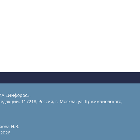
ИА «Инфорос».
едакции: 117218, Россия, г. Москва, ул. Кржижановского,
хова Н.В.
2026