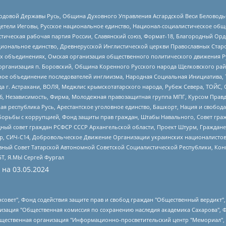
 Родовой Державы Русь, Община Духовного Управления Асгардской Веси Беловод
детели Иеговы, Русское национальное единство, Национал-социалистическое об
истическая рабочая партия России, Славянский союз, Формат-18, Благородный Ор
ациональное единство, Древнерусской Инглистической церкви Православных Ста
ных объединениях, Омская организация общественного политического движения Р
рганизация п. Боровский, Община Коренного Русского народа Щелковского район
гиозное объединение последователей инглиизма, Народная Социальная Инициатива,
 г. Астрахани, ВОЛЯ, Меджлис крымскотатарского народа, Рубеж Севера, ТОЙС, 
6, Независимость, Фирма, Молодежная правозащитная группа МПГ, Курсом Правд
ая республика Русь, Арестантское уголовное единство, Башкорт, Нация и свобода,
орьбы с коррупцией, Фонд защиты прав граждан, Штабы Навального, Совет гражд
ный совет граждан РСФСР СССР Архангельской области, Проект Штурм, Граждане 
tsApp, СИЧ-С14, Добровольческое Движение Организации украинских националисто
ный Совет Татарской Автономной Советской Социалистической Республики, Кон
БТ, Я.МЫ Сергей Фургал
 на
03.05.2024
мная некоммерческая организация "Центр по работе с проблемой насилия "НАСИЛИЮ.НЕТ", Межрегиональный профессиональный союз работников здравоохранения "Альянс врачей", Юридическое лицо, зарегистрированное в Латвийской Республике, SIA "Medusa Project" (регистрационный номер 40103797863, дата регистрации 10.06.2014), Некоммерческая организация "Фонд по борьбе с коррупцией", Автономная некоммерческая организация "Институт права и публичной политики", Баданин Роман Сергеевич, Гликин Максим Александрович, Железнова Мария Михайловна, Лукьянова Юлия Сергеевна, Маетная Елизавета Витальевна, Маняхин Петр Борисович, Чуракова Ольга Владимировна, Ярош Юлия Петровна, Юридическое лицо "The Insider SIA", зарегистрированное в Риге, Латвийская Республика (дата регистрации 26.06.2015), являющееся администратором доменного имени интернет-издания "The Insider SIA", https://theins.ru, Постернак Алексей Евгеньевич, Рубин Михаил Аркадьевич, Анин Роман Александрович, Юридическое лицо Istories fonds, зарегистрированное в Латвийской Республике (регистрационный номер 50008295751, дата регистрации 24.02.2020), Великовский Дмитрий Александрович, Долинина Ирина Николаевна, Мароховская Алеся Алексеевна, Шлейнов Роман Юрьевич, Шмагун Олеся Валентиновна, Общество с ограниченной ответственностью "Альтаир 2021", Общество с ограниченной ответственностью "Вега 2021", Общество с ограниченной ответственностью "Главный редактор 2021", Общество с ограниченной ответственностью "Ромашки монолит", Важенков Артем Валерьевич, Ивановская областная общественная организация "Центр гендерных исследований", Гурман Юрий Альбертович, Медиапроект "ОВД-Инфо", Егоров Владимир Владимирович, Жилинский Владимир Александрович, Общество с ограниченной ответственностью "ЗП", Иванова София Юрьевна, Карезина Инна Павловна, Кильтау Екатерина Викторовна, Петров Алексей Викторович, Пискунов Сергей Евгеньевич, Смирнов Сергей Сергеевич, Тихонов Михаил Сергеевич, Общество с ограниченной ответственностью "ЖУРНАЛИСТ-ИНОСТРАННЫЙ АГЕНТ", Арапова Галина Юрьевна, Вольтская Татьяна Анатольевна, Американская компания "Mason G.E.S. Anonymous Foundation" (США), являющаяся владельцем интернет-издания https://mnews.world/, Компания "Stichting Bellingcat", зарегистрированная в Нидерландах (дата регистрации 11.07.2018), Захаров Андрей Вячеславович, Клепиковская Екатерина Дмитриевна, Общество с ограниченной ответственностью "МЕМО", Перл Роман Александрович, Симонов Евгений Алексеевич, Соловьева Елена Анатольевна, Сотников Даниил Владимирович, Сурначева Елизавета Дмитриевна, Автономная некоммерческая организация по защите прав человека и информированию населения "Якутия – Наше Мнение", Общество с ограниченной ответственностью "Москоу диджитал медиа", с 26.01.2023 Общество с ограниченной ответственностью "Чайка Белые сады", Ветошкина Валерия Валерьевна, Заговора Максим Александрович, Межрегиональное общественное движение "Российская ЛГБТ - сеть", Оленичев Максим Владимирович, Павлов Иван Юрьевич, Скворцова Елена Сергеевна, Общество с ограниченной ответственностью "Как бы инагент", Кочетков Игорь Викторович, Общество с ограниченной ответственностью "Честные выборы", Еланчик Олег Александрович, Общество с ограниченной ответственностью "Нобелевский призыв", Гималова Регина Эмилевна, Григорьев Андрей Валерьевич, Григорьева Алина Александровна, Ассоциация по содействию защите прав призывников, альтернативнослужащих и военнослужащих "Правозащитная группа "Гражданин.Армия.Право", Хисамова Регина Фаритовна, Автономная некоммерческая организация по реализации социально-правовых программ "Лилит", Дальн