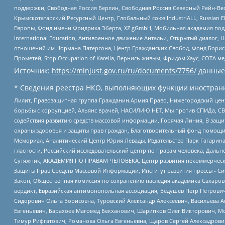
поддержки, Свободная Россия Берлин, Свободная Россия Северный Рейн-Вест
Крымскотатарский Ресурсный Центр, Глобальный союз IndustriALL, Russian E
Европы, Фонд имени Фридриха Эберта, XZ gGmbH, Мобильная академия поддержк
International Education, Антивоенное движение Антальи, Открытый диало
отношений им Нормана Патерсона, Центр Гражданских Свобод, Фонд Бориса
Прометей, Stop Occupation of Karelia, Вернись живым, Фридом Хаус, СОТА 
Источник:
https://minjust.gov.ru/ru/documents/7756/
данные
* Сведения реестра НКО, выполняющих функции иностранн
Лилит, Правозащитная группа Гражданин.Армия.Право, Нижегородский цент
борьбы с коррупцией, Альянс врачей, НАСИЛИЮ.НЕТ, Мы против СПИДа, СВЕ
содействия развитию средств массовой информации, Горячая Линия, В защ
охраны здоровья и защиты прав граждан, Благотворительный фонд помощи ос
Мемориал, Аналитический Центр Юрия Левады, Издательство Парк Гагарина
гласности, Российский исследовательский центр по правам человека, Даль
Сутяжник, АКАДЕМИЯ ПО ПРАВАМ ЧЕЛОВЕКА, Центр развития некоммерческих
Защиты Прав Средств Массовой Информации, Институт развития прессы - Си
Закон, Общественная комиссия по сохранению наследия академика Сахаров
вердикт, Евразийская антимонопольная ассоциация, Бедушев Петр Петрови
Сидорович Ольга Борисовна, Туровский Александр Алексеевич, Васильева А
Евгеньевич, Барахоев Магомед Бекханович, Шарипков Олег Викторович, М
Тимур Рифгатович, Романова Ольга Евгеньевна, Щаров Сергей Алексадрови