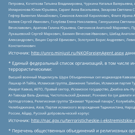
Петровна, Кочеткова Татьяна Владимировна, Чуркина Наталья Валерьевна, 
Илларионова Юлия Юрьевна, Саранг Анна Васильевна, Захарова Светлана 
Гефтер Валентин Михайлович, Симонов Алексей Кириллович, Флиге Ирина 
Беляев Сергей Иванович, Голубева Елена Николаевна, Ганнушкина Светлана
Вячеславович, Арапова Галина Юрьевна, Свечников Анатолий Мариевич, П
Лукашевский Сергей Маркович, Бахмин Вячеслав Иванович, Шабад Анатоли
Александрович, Вицин Сергей Ефимович, Золотухин Борис Андреевич, Леви
Константинович
Источник:
http://unro.minjust.ru/NKOForeignAgent.aspx
данн
* Единый федеральный список организаций, в том числе и
террористическими:
Высший военный Маджлисуль Шура Объединенных сил моджахедов Кавказа, Ко
Лашкар-И-Тайба, Исламская группа, Движение Талибан, Исламская партия Т
Имарат Кавказ, АБТО, Правый сектор, Исламское государство, Джабха аль-
Ат-Тавхида Валь-Джихад, Чистопольский Джамаат, Рохнамо ба суи давлати и
Артподготовка, Религиозная группа “Джамаат “Красный пахарь”, Колумбайн
Челебиджихана, Азов, Партия исламского возрождения Таджикистана, Народ
России, Айдар, Русский добровольческий корпус
Источник:
http://nac.gov.ru/terroristicheskie-i-ekstremistskie-
* Перечень общественных объединений и религиозных орг