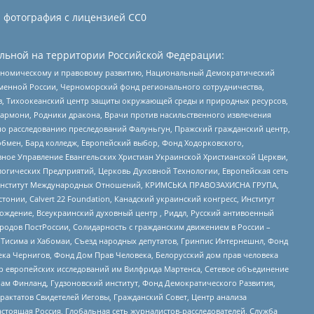
и фотография с лицензией СС0
льной на территории Российской Федерации:
кономическому и правовому развитию, Национальный Демократический
менной России, Черноморский фонд регионального сотрудничества,
, Тихоокеанский центр защиты окружающей среды и природных ресурсов,
 Хармони, Родники дракона, Врачи против насильственного извлечения
по расследованию преследований Фалуньгун, Пражский гражданский центр,
бмен, Бард колледж, Европейский выбор, Фонд Ходорковского,
ное Управление Евангельских Христиан Украинской Христианской Церкви,
огических Предприятий, Церковь Духовной Технологии, Европейская сеть
ий Институт Международных Отношений, КРИМСЬКА ПРАВОЗАХИСНА ГРУПА,
стонии, Calvert 22 Foundation, Канадский украинский конгресс, Институт
ждение, Всеукраинский духовный центр , Риддл, Русский антивоенный
ародов ПостРоссии, Солидарность с гражданским движением в России –
в Тисима и Хабомаи, Съезд народных депутатов, Гринпис Интернешнл, Фонд
ека Чернигов, Фонд Дом Прав Человека, Белорусский дом прав человека
нтр европейских исследований им Вилфрида Мартенса, Сетевое объединение
Чам Финланд, Гудзоновский институт, Фонд Демократического Развития,
актатов Свидетелей Иеговы, Гражданский Совет, Центр анализа
астоящая Россия, Глобальная сеть журналистов-расследователей, Служба