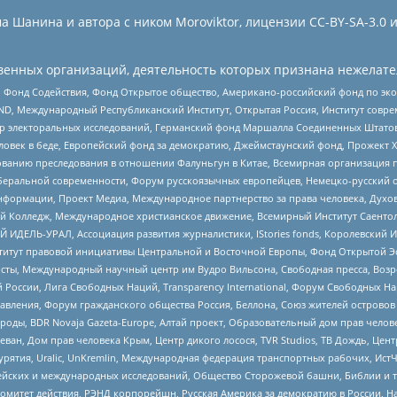
 Шанина и автора с ником Moroviktor, лицензии CC-BY-SA-3.0 
енных организаций, деятельность которых признана нежелате
 Фонд Содействия, Фонд Открытое общество, Американо-российский фонд по э
 Международный Республиканский Институт, Открытая Россия, Институт совре
р электоральных исследований, Германский фонд Маршалла Соединенных Штатов
еловек в беде, Европейский фонд за демократию, Джеймстаунский фонд, Прожект
дованию преследования в отношении Фалуньгун в Китае, Всемирная организация 
беральной современности, Форум русскоязычных европейцев, Немецко-русский о
формации, Проект Медиа, Международное партнерство за права человека, Духов
 Колледж, Международное христианское движение, Всемирный Институт Саентол
 ИДЕЛЬ-УРАЛ, Ассоциация развития журналистики, IStories fonds, Королевск
r, Институт правовой инициативы Центральной и Восточной Европы, Фонд Открытой Э
ты, Международный научный центр им Вудро Вильсона, Свободная пресса, Возро
России, Лига Свободных Наций, Transparеncy International, Форум Свободных Н
правления, Форум гражданского общества Россия, Беллона, Союз жителей острово
роды, BDR Novaja Gazeta-Europe, Алтай проект, Образовательный дом прав челов
еван, Дом прав человека Крым, Центр дикого лосося, TVR Studios, ТВ Дождь, Це
урятия, Uralic, UnKremlin, Международная федерация транспортных рабочих, Ист
ейских и международных исследований, Общество Сторожевой башни, Библии и тр
омитет действия, РЭНД корпорейшн, Русская Америка за демократию в России, Н