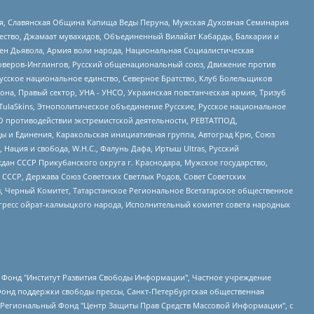
ья, Славянская Община Капища Веды Перуна, Мужская Духовная Семинария
щество, Джамаат мувахидов, Объединенный Вилайат Кабарды, Балкарии и
ден Дьявола, Армия воли народа, Национальная Социалистическая
роверов-Инглингов, Русский общенациональный союз, Движение против
усское национальное единство, Северное Братство, Клуб Болельщиков
а, Правый сектор, УНА - УНСО, Украинская повстанческая армия, Тризуб
 TulaSkins, Этнополитическое объединение Русские, Русское национальное
О противодействии экстремистской деятельности, РЕВТАТПОД,
ы и Единения, Каракольская инициативная группа, Автоград Крю, Союз
 Нация и свобода, W.H.С., Фалунь Дафа, Иртыш Ultras, Русский
ан СССР Прикубанского округа г. Краснодара, Мужское государство,
СССР, Держава Союз Советских Светлых Родов, Совет Советских
в, Черный Комитет, Татарстанское Региональное Всетатарское общественное
гресс ойрат-калмыцкого народа, Исполнительный комитет совета народных
евосточное общественное движение "Маяк", Санкт-Петербургская ЛГБТ-инициативная группа "Выход", Инициативная группа ЛГБТ+ "Реверс", Алексеев Андрей Викторович, Бекбулатова Таисия Львовна, Беляев Иван Михайлович, Владыкина Елена Сергеевна, Гельман Марат Александрович, Никульшина Вероника Юрьевна, Толоконникова Надежда Андреевна, Шендерович Виктор Анатольевич, Общество с ограниченной ответственностью "Данное сообщение", Общество с ограниченной ответственностью Издательский дом "Новая глава", Айнбиндер Александра Александровна, Московский комьюнити-центр для ЛГБТ+инициатив, Благотворительный фонд развития филантропии, Deutsche Welle (Германия, Kurt-Schumacher-Strasse 3, 53113 Bonn), Борзунова Мария Михайловна, Воробьев Виктор Викторович, Голубева Анна Львовна, Константинова Алла Михайловна, Малкова Ирина Владимировна, Мурадов Мурад Абдулгалимович, Осетинская Елизавета Николаевна, Понасенков Евгений Николаевич, Ганапольский Матвей Юрьевич, Киселев Евгений Алексеевич, Борухович Ирина Григорьевна, Дремин Иван Тимофеевич, Дубровский Дмитрий Викторович, Красноярская региональная общественная организация поддержки и развития альтернативных образовательных технологий и межкультурных коммуникаций "ИНТЕРРА", Маяковская Екатерина Алексеевна, Фейгин Марк Захарович, Филимонов Андрей Викторович, Дзугкоева Регина Николаевна, Доброхотов Роман Александрович, Дудь Юрий Александрович, Елкин Сергей Владимирович, Кругликов Кирилл Игоревич, Сабунаева Мария Леонидовна, Семенов Алексей Владимирович, Шаинян Карен Багратович, Шульман Екатерина Михайловна, Асафьев Артур Валерьевич, Вахштайн Виктор Семенович, Венедиктов Алексей Алексеевич, Лушникова Екатерина Евгеньевна, Волков Леонид Михайлович, Невзоров Александр Глебович, Пархоменко Сергей Борисович, Сироткин Ярослав Николаевич, Кара-Мурза Владимир Владимирович, Баранова Наталья Владимировна, Гозман Леонид Яковлевич, Кагарлицкий Борис Юльевич, Климарев Михаил Валерьевич, Милов Владимир Станиславович, Автономная некоммерческая организация Краснодарский центр современного искусства "Типография", Моргенштерн Алишер Тагирович, Соболь Любовь Эдуардовна, Общество с ограниченной ответственностью "ЛИЗА НОРМ", Каспаров Гарри Кимович, Ходорковский Михаил Борисович, Общество с ограниченной ответственностью "Апрельские тезисы", Данилович Ирина Брониславовна, Кашин Олег Владимирович, Петров Николай Владимирович, Пивоваров Алексей Владимирович, Соколов Михаил Владимирович, Цветкова Юлия Владимировна, Чичваркин Евгений Александрович, Комитет против пыток/Команда против пыток, Общество с ограниченной ответственностью "Первый научный", Общество с ограниченной ответственностью "Вертолет и ко", Белоцерковская Вероника Борисовна, Кац Максим Евгеньевич, Лазарева Татьяна Юрьевна, Шаведдинов Руслан Табризович, Яшин Илья Валерьевич, Общество с ограниченной ответственностью "Иноагент ААВ", Алешковский Дмитрий Петрович, Альбац Евгения Марковна, Быков Дмитрий Львович, Галямина Юлия Евгеньевна, Лойко Сергей Леонидович, Мартынов Кирилл Константинович, Медведев Сергей Александрович, Крашенинников Федор Геннадиевич, Гордеева Катерина Вл