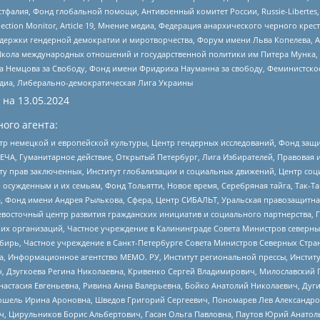
фалия, Фонд глобальной помощи, Антивоенный комитет России, Russie-Libertes, L
lection Monitor, Article 19, Мнение медиа, Федерация анархического черного кр
и гендерной демократии и миротворчества, Форум имени Льва Копелева, American C
г, Школа международных отношений и государственной политики им Питера Мунка
 Немцова за Свободу, Фонд имени Фридриха Науманна за свободу, Феминистско
медиа, Либерально-демократическая Лига Украины
 на
13.05.2024
ого агента:
р немецкой и европейской культуры, Центр гендерных исследований, Фонд защи
ЧА, Гуманитарное действие, Открытый Петербург, Лига Избирателей, Правовая 
иту прав заключенных, Институт глобализации и социальных движений, Центр 
ужденным и их семьям, Фонд Тольятти, Новое время, Серебряная тайга, Так-Так-
, Фонд имени Андрея Рылькова, Сфера, Центр СИБАЛЬТ, Уральская правозащитна
невосточный центр развития гражданских инициатив и социального партнерства, 
 организаций, Частное учреждение в Калининграде Совета Министров северных 
бирь, Частное учреждение в Санкт-Петербурге Совета Министров Северных Стра
а, Информационное агентство МЕМО. РУ, Институт региональной прессы, Инсти
ч, Дзугкоева Регина Николаевна, Кривенко Сергей Владимирович, Милославски
настасия Евгеньевна, Ривина Анна Валерьевна, Бойко Анатолий Николаевич, Дуг
ошель Ирина Ароновна, Шведов Григорий Сергеевич, Пономарев Лев Александро
ч, Цирульников Борис Альбертович, Гасан Ольга Павловна, Паутов Юрий Анато