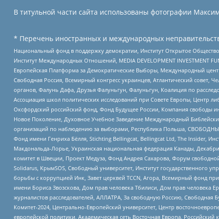
В титульной части сайта использованы фотографии Максима
* Перечень иностранных и международных неправительств
Национальный фонд в поддержку демократии, Институт Открытое Общество
Институт Международных Отношений, MEDIA DEVELOPMENT INVESTMENT FUND,
Европейская Платформа за Демократические Выборы, Международный цент
Свободная Россия, Всемирный конгресс украинцев, Атлантический совет, Ч
органов, Фалунь Дафа, Друзья Фалуньгун, Фалуньгун, Коалиция по рассле
Ассоциация школ политических исследований при Совете Европы, Центр ли
Оксфордский российский фонд, Фонд Будущее России, Компания свободы ин
Новое Поколение, Духовное Учебное Заведение Международный Библейский
организаций по наблюдению за выборами, Республика Польша, СВОБОДНЫЙ
Фонд имени Генриха Бёлля, Stichting Bellingcat, Bellingcat Ltd, The Inside
Макдональда-Лорье, Украинская национальная федерация Канады, Декабрис
комитет в Швеции, Проект Медуза, Фонд Андрея Сахарова, Форум свободной 
Solidarus, КрымSOS, Свободный университет, Институт государственного у
борьбы с коррупцией Инк, Завет церквей TCCN, Агора, Всемирный фонд при
имени Бориса Звозскова, Дом прав человека Тбилиси, Дом прав человека Ер
журналистов расследователей, АЛЛАТРА, За свободную Россию, Свободная Б
Комитет-2024, Центрально-Европейский университет, Центр восточноевроп
европейской политики, Академическая сеть Восточная Европа, Российский к