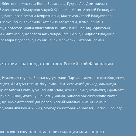
н Збигневич, Жемкова Елена Борисовна, Гудков Лев Дмитриевич,
й Алексеевич, Блинушов Андрей Юрьевич, Мосин Алексей Геннадьевич,
а, Баженова Светлана Куприяновна, Максимов Сергей Владимирович,
а Залмановна, Кокорина Екатерина Алексеевна, Шуманов Илья
ч, Протасова Ирина Вячеславовна, Литинский Леонид Борисович,
а Дмитриевна, Королева Александра Евгеньевна, Смирнов Владимир
ова Мара Федоровна, Резник Генри Маркович, Захаров Герман
етствии с законодательством Российской Федерации
 Исламская группа, Братья-мусульмане, Партия исламского освобождения,
едия, Дом двух святых, Джунд аш-Шам, Исламский джихад, Аль-Каида,
жр от Аллаха Субхану уа Тагьаля SHAM, АУМ Синрике, Муджахеды джамаата
рир аш-Шам, Ахлю Сунна Валь Джамаа, National Socialism/White Power,
рг, Крымско-татарский добровольческий батальон имени Номана
оев, Маньяки Культ Убийц, Молодёжь Которая Улыбается, Легион Свобода
аконную силу решение о ликвидации или запрете