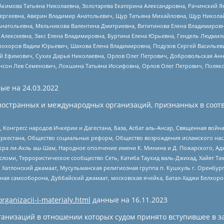
Акимова Татьяна Николаевна, Золотарева Екатерина Александровна, Рачинский Я
Сергеевна, Аверин Владимир Анатольевич, Щур Татьяна Михайловна, Щур Никола
Анатольевна, Мельникова Валентина Дмитриевна, Вититинова Елена Владимировн
 Алексеевна, Закс Елена Владимировна, Буртина Елена Юрьевна, Гендель Людмил
рохоров Вадим Юрьевич, Шахова Елена Владимировна, Подузов Сергей Васильеви
й Ефимович, Сухих Дарья Николаевна, Орлов Олег Петрович, Добровольская Анн
нсон Лев Семенович, Локшина Татьяна Иосифовна, Орлов Олег Петрович, Поляк
ые на
24.03.2022
ностранных и международных организаций, признанных в соотв
нгресс народов Ичкерии и Дагестана, База, Асбат аль-Ансар, Священная война,
уркестана, Общество социальных реформ, Общество возрождения исламского насл
Нусра ли-Ахль аш-Шам, Народное ополчение имени К. Минина и Д. Пожарского, Ад
сломи, Террористическое сообщество Сеть, Катиба Таухид валь-Джихад, Хайят Тах
, Хатлонский джамаат, Мусульманская религиозная группа п. Кушкуль г. Оренбу
ная самооборона, Дуббайский джамаат, московская ячейка, Батал-Хаджи Белхор
organizacii-i-materialy.html
данные на
16.11.2023
анизаций в отношении которых судом принято вступившее в з