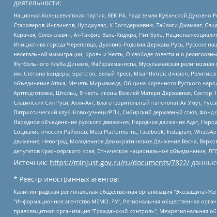
деятельности:
Национал-большевистская партия, ВЕК РА, Рада земли Кубанской Духовно
Староверов-Инглингов, Нурджулар, К Богодержавию, Таблиги Джамаат, Сви
Карачая, Союз славян, Ат-Такфир Валь-Хиджра, Пит Буль, Национал-социал
Инициатива города Череповца, Духовно-Родовая Держава Русь, Русское н
нелегальной иммиграции, Кровь и Честь, О свободе совести и о религиоз
Футбольного Клуба Динамо, Файзрахманисты, Мусульманская религиозная о
им. Степана Бандеры, Братство, Белый Крест, Misanthropic division, Рели
объединение Атака, Мечеть Мирмамеда, Община Коренного Русского народа
Артподготовка, Штольц, В честь иконы Божией Матери Державная, Сектор 1
Славянских Сил Руси, Алля-Аят, Благотворительный пансионат Ак Умут, Русск
Патриотический клуб-Новокузнецк/РПК, Сибирский державный союз, Фонд б
Народное объединение русского движения, Народное движение Адат, Народ
Социалистических Районов, Meta Platforms Inc, Facebook, Instagram, Wha
движение, Невоград, Молодежное Демократическое Движение Весна, Верхов
депутатов Красноярского края, Этническое национальное объединение, ЛГ
Источник:
https://minjust.gov.ru/ru/documents/7822/
данные
* Реестр иностранных агентов:
Калининградская региональная общественная организация "Экозащита!-Женсовет", Фонд содействия защите прав и свобод граждан "Общественный вердикт", Фонд "Институт Развития Свободы Информации", Частное учреждение "Информационное агентство МЕМО. РУ", Региональная общественная организация "Общественная комиссия по сохранению наследия академика Сахарова", Фонд поддержки свободы прессы, Санкт-Петербургская общественная правозащитная организация "Гражданский контроль", Межрегиональная общественная организация "Информационно-просветительский центр "Мемориал", Региональный Фонд "Центр Защиты Прав Средств Массовой Информации", с 05.12.2023 Фонд "Центр Защиты Прав Средств массовой информации", Региональная общественная благотворительная организация помощи беженцам и мигрантам "Гражданское содействие", Негосударственное образовательное учреждение дополнительного профессионального образования (повышение квалификации) специалистов "АКАДЕМИЯ ПО ПРАВАМ ЧЕЛОВЕКА", Свердловская региональная общественная организация "Сутяжник", Автономная некоммерческая организация "Центр независимых социологических исследований", Союз общественных объединений "Российский исследовательский центр по правам человека", Региональное общественное учреждение научно-информационный центр "МЕМОРИАЛ", Некоммерческая организация "Фонд защиты гласности", Автономная некоммерческая организация "Институт прав человека", Городская общественная организация "Екатеринбургское общество "МЕМОРИАЛ", Городская общественная организация "Рязанское историко-просветительское и правозащитное общество "Мемориал" (Рязанский Мемориал), Челябинский региональный орган общественной самодеятельности – женское общественное объединение "Женщины Евразии", Челябинский региональный орган общественной самодеятельности "Уральская правозащитная группа", Фонд содействия защите здоровья и социальной справедливости имени Андрея Рылькова, Автономная Некоммерческая Организация "Аналитический Центр Юрия Левады", Автономная некоммерческая организация социальной поддержки населения "Проект Апрель", Региональная общественная организация помощи женщинам и детям, находящимся в кризисной ситуации "Информационно-методический центр "Анна", Фонд содействия развитию массовых коммуникаций и правовому просвещению "Так-так-Так", Фонд содействия устойчивому развитию "Серебряная тайга", Свердловский региональный общественный фонд социальных проектов "Новое время", "Idel.Реалии", Кавказ.Реалии, Крым.Реалии, Телеканал Настоящее Время, Татаро-башкирская служба Радио Свобода (Azatliq Radiosi), Радио Свободная Европа/Радио Свобода (PCE/PC), "Сибирь.Реалии", "Фактограф", Благотворительный фонд помощи осужденным и их семьям, Автономная некоммерческая организация "Институт глобализации и социальных движений", Фонд "В защиту прав заключенных", Частное учреждение "Центр поддержки и содействия развитию средств массовой информации", Пензенский региональный общественный благотворительный фонд "Гражданский союз", "Север.Реалии", Некоммерческая организация Фонд "Правовая инициатива", Общество с ограниченной ответственностью "Радио Свободная Европа/Радио Свобода", Чешское информационное агентство "MEDIUM-ORIENT", Красноярская региональная общественная организация "Мы против СПИДа", Камалягин Денис Николаевич, Маркелов Сергей Евгеньевич, Пономарев Лев Александрович, Савицкая Людмила Алексеевна, Автоно