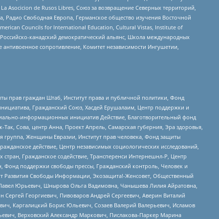
a Asocicion de Rusos Libres, Союз за возвращение Северных территорий,
еста, Радио Свободная Европа, Германское общество изучения Восточной
ouncils for International Education, Cultural Vistas, Institute of
, Российско-канадский демократический альянс, Школа международных
е антивоенное сопротивление, Комитет независимости Ингушетии,
ты прав граждан Штаб, Институт права и публичной политики, Фонд
инициатива, Гражданский Союз, Хасдей Ерушалаим, Центр поддержки и
социально-информационных инициатив Действие, Благотворительный фонд
Так, Сова, центр Анна, Проект Апрель, Самарская губерния, Эра здоровья,
я группа, Женщины Евразии, Институт прав человека, Фонд защиты
Гражданское действие, Центр независимых социологических исследований,
стран, Гражданское содействие, Трансперенси Интернешнл-Р, Центр
н, Фонд поддержки свободы прессы, Гражданский контроль, Человек и
тут Развития Свободы Информации, Экозащита!-Женсовет, Общественный
й Павел Юрьевич, Шнырова Ольга Вадимовна, Чанышева Лилия Айратовна,
ин Сергей Георгиевич, Пивоваров Андрей Сергеевич, Аверин Виталий
вич, Каргалицкий Борис Юльевич, Созаев Валерий Валерьевич, Исламов
льевич, Верховский Александр Маркович, Пислакова-Паркер Марина