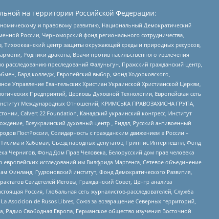
льной на территории Российской Федерации:
кономическому и правовому развитию, Национальный Демократический
менной России, Черноморский фонд регионального сотрудничества,
, Тихоокеанский центр защиты окружающей среды и природных ресурсов,
 Хармони, Родники дракона, Врачи против насильственного извлечения
по расследованию преследований Фалуньгун, Пражский гражданский центр,
бмен, Бард колледж, Европейский выбор, Фонд Ходорковского,
ное Управление Евангельских Христиан Украинской Христианской Церкви,
огических Предприятий, Церковь Духовной Технологии, Европейская сеть
ий Институт Международных Отношений, КРИМСЬКА ПРАВОЗАХИСНА ГРУПА,
стонии, Calvert 22 Foundation, Канадский украинский конгресс, Институт
ждение, Всеукраинский духовный центр , Риддл, Русский антивоенный
ародов ПостРоссии, Солидарность с гражданским движением в России –
в Тисима и Хабомаи, Съезд народных депутатов, Гринпис Интернешнл, Фонд
ека Чернигов, Фонд Дом Прав Человека, Белорусский дом прав человека
нтр европейских исследований им Вилфрида Мартенса, Сетевое объединение
Чам Финланд, Гудзоновский институт, Фонд Демократического Развития,
актатов Свидетелей Иеговы, Гражданский Совет, Центр анализа
астоящая Россия, Глобальная сеть журналистов-расследователей, Служба
a Asocicion de Rusos Libres, Союз за возвращение Северных территорий,
еста, Радио Свободная Европа, Германское общество изучения Восточной