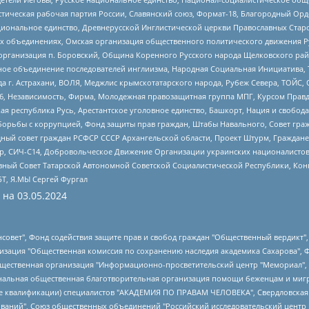
истическая рабочая партия России, Славянский союз, Формат-18, Благородный Ор
ациональное единство, Древнерусской Инглистической церкви Православных Ста
ных объединениях, Омская организация общественного политического движения Р
рганизация п. Боровский, Община Коренного Русского народа Щелковского район
гиозное объединение последователей инглиизма, Народная Социальная Инициатива,
 г. Астрахани, ВОЛЯ, Меджлис крымскотатарского народа, Рубеж Севера, ТОЙС, 
6, Независимость, Фирма, Молодежная правозащитная группа МПГ, Курсом Правд
ая республика Русь, Арестантское уголовное единство, Башкорт, Нация и свобода,
орьбы с коррупцией, Фонд защиты прав граждан, Штабы Навального, Совет гражд
ный совет граждан РСФСР СССР Архангельской области, Проект Штурм, Граждане 
tsApp, СИЧ-С14, Добровольческое Движение Организации украинских националисто
ный Совет Татарской Автономной Советской Социалистической Республики, Кон
БТ, Я.МЫ Сергей Фургал
 на
03.05.2024
мная некоммерческая организация "Центр по работе с проблемой насилия "НАСИЛИЮ.НЕТ", Межрегиональный профессиональный союз работников здравоохранения "Альянс врачей", Юридическое лицо, зарегистрированное в Латвийской Республике, SIA "Medusa Project" (регистрационный номер 40103797863, дата регистрации 10.06.2014), Некоммерческая организация "Фонд по борьбе с коррупцией", Автономная некоммерческая организация "Институт права и публичной политики", Баданин Роман Сергеевич, Гликин Максим Александрович, Железнова Мария Михайловна, Лукьянова Юлия Сергеевна, Маетная Елизавета Витальевна, Маняхин Петр Борисович, Чуракова Ольга Владимировна, Ярош Юлия Петровна, Юридическое лицо "The Insider SIA", зарегистрированное в Риге, Латвийская Республика (дата регистрации 26.06.2015), являющееся администратором доменного имени интернет-издания "The Insider SIA", https://theins.ru, Постернак Алексей Евгеньевич, Рубин Михаил Аркадьевич, Анин Роман Александрович, Юридическое лицо Istories fonds, зарегистрированное в Латвийской Республике (регистрационный номер 50008295751, дата регистрации 24.02.2020), Великовский Дмитрий Александрович, Долинина Ирина Николаевна, Мароховская Алеся Алексеевна, Шлейнов Роман Юрьевич, Шмагун Олеся Валентиновна, Общество с ограниченной ответственностью "Альтаир 2021", Общество с ограниченной ответственностью "Вега 2021", Общество с ограниченной ответственностью "Главный редактор 2021", Общество с ограниченной ответственностью "Ромашки монолит", Важенков Артем Валерьевич, Ивановская областная общественная организация "Центр гендерных исследований", Гурман Юрий Альбертович, Медиапроект "ОВД-Инфо", Егоров Владимир Владимирович, Жилинский Владимир Александрович, Общество с ограниченной ответственностью "ЗП", Иванова София Юрьевна, Карезина Инна Павловна, Кильтау Екатерина Викторовна, Петров Алексей Викторович, Пискунов Сергей Евгеньевич, Смирнов Сергей Сергеевич, Тихонов Михаил Сергеевич, Общество с ограниченной ответственностью "ЖУРНАЛИСТ-ИНОСТРАННЫЙ АГЕНТ", Арапова Галина Юрьевна, Вольтская Татьяна Анатольевна, Американская компания "Mason G.E.S. Anonymous Foundation" (США), являющаяся владельцем интернет-издания https://mnews.world/, Компания "Stichting Bellingcat", зарегистрированная в Нидерландах (дата регистрации 11.07.2018), Захаров Андрей Вячеславович, Клепиковская Екатерина Дмитриевна, Общество с ограниченной ответственностью "МЕМО", Перл Роман Александрович, Симонов Евгений Алексеевич, Соловьева Елена Анатольевна, Сотников Даниил Владимирович, Сурначева Елизавета Дмитриевна, Автономная некоммерческая организация по защите прав человека и информированию населения "Якутия – Наше Мнение", Общество с ограниченной ответственностью "Москоу диджитал медиа", с 26.01.2023 Общество с ограниченной ответственностью "Чайка Белые сады", Ветошкина Валерия Валерьевна, Заговора Максим Александрович, Межрегиональное общественное движение "Российская ЛГБТ - сеть", Оленичев Максим Владимирович, Павлов Иван Юрьевич, Скворцова Елена Сергеевна, Общество с ограниченной ответственностью "Как бы инагент", Кочетков Игорь Викторович, Общество с ограниченной ответственностью "Честные выборы", Еланчик Олег Александрович, Общество с ограниченной ответственностью "Нобелевский призыв", Гималова Регина Эмилевна, Григорьев Андрей Валерьевич, Григорьева Алина Александровна, Ассоциация по содействию защите прав призывников, альтернативнослужащих и военнослужащих "Правозащитная группа "Гражданин.Армия.Право", Хисамова Регина Фаритовна, Автономная некоммерческая организация по реализации социально-правовых программ "Лилит", Дальн