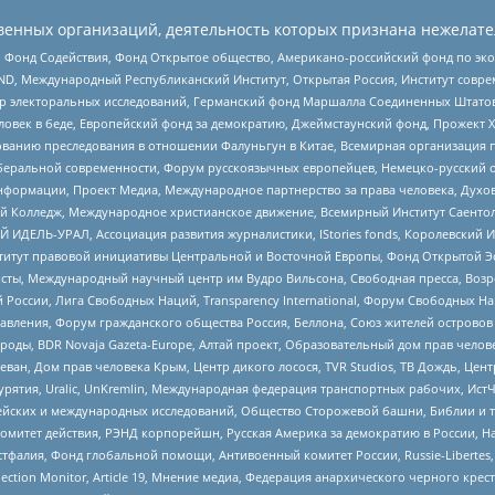
енных организаций, деятельность которых признана нежелате
 Фонд Содействия, Фонд Открытое общество, Американо-российский фонд по э
 Международный Республиканский Институт, Открытая Россия, Институт совре
р электоральных исследований, Германский фонд Маршалла Соединенных Штатов
еловек в беде, Европейский фонд за демократию, Джеймстаунский фонд, Прожект
дованию преследования в отношении Фалуньгун в Китае, Всемирная организация 
беральной современности, Форум русскоязычных европейцев, Немецко-русский о
формации, Проект Медиа, Международное партнерство за права человека, Духов
 Колледж, Международное христианское движение, Всемирный Институт Саентол
 ИДЕЛЬ-УРАЛ, Ассоциация развития журналистики, IStories fonds, Королевск
r, Институт правовой инициативы Центральной и Восточной Европы, Фонд Открытой Э
ты, Международный научный центр им Вудро Вильсона, Свободная пресса, Возро
России, Лига Свободных Наций, Transparеncy International, Форум Свободных Н
правления, Форум гражданского общества Россия, Беллона, Союз жителей острово
роды, BDR Novaja Gazeta-Europe, Алтай проект, Образовательный дом прав челов
еван, Дом прав человека Крым, Центр дикого лосося, TVR Studios, ТВ Дождь, Це
урятия, Uralic, UnKremlin, Международная федерация транспортных рабочих, Ист
ейских и международных исследований, Общество Сторожевой башни, Библии и тр
омитет действия, РЭНД корпорейшн, Русская Америка за демократию в России, Н
фалия, Фонд глобальной помощи, Антивоенный комитет России, Russie-Libertes, L
lection Monitor, Article 19, Мнение медиа, Федерация анархического черного кр