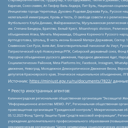
Карачая, Союз славян, Ат-Такфир Валь-Хиджра, Пит Буль, Национал-социал
Инициатива города Череповца, Духовно-Родовая Держава Русь, Русское н
нелегальной иммиграции, Кровь и Честь, О свободе совести и о религиоз
Футбольного Клуба Динамо, Файзрахманисты, Мусульманская религиозная о
им. Степана Бандеры, Братство, Белый Крест, Misanthropic division, Рели
объединение Атака, Мечеть Мирмамеда, Община Коренного Русского народа
Артподготовка, Штольц, В честь иконы Божией Матери Державная, Сектор 1
Славянских Сил Руси, Алля-Аят, Благотворительный пансионат Ак Умут, Русск
Патриотический клуб-Новокузнецк/РПК, Сибирский державный союз, Фонд б
Народное объединение русского движения, Народное движение Адат, Народ
Социалистических Районов, Meta Platforms Inc, Facebook, Instagram, Wha
движение, Невоград, Молодежное Демократическое Движение Весна, Верхов
депутатов Красноярского края, Этническое национальное объединение, ЛГ
Источник:
https://minjust.gov.ru/ru/documents/7822/
данные
* Реестр иностранных агентов:
Калининградская региональная общественная организация "Экозащита!-Женсовет", Фонд содействия защите прав и свобод граждан "Общественный вердикт", Фонд "Институт Развития Свободы Информации", Частное учреждение "Информационное агентство МЕМО. РУ", Региональная общественная организация "Общественная комиссия по сохранению наследия академика Сахарова", Фонд поддержки свободы прессы, Санкт-Петербургская общественная правозащитная организация "Гражданский контроль", Межрегиональная общественная организация "Информационно-просветительский центр "Мемориал", Региональный Фонд "Центр Защиты Прав Средств Массовой Информации", с 05.12.2023 Фонд "Центр Защиты Прав Средств массовой информации", Региональная общественная благотворительная организация помощи беженцам и мигрантам "Гражданское содействие", Негосударственное образовательное учреждение дополнительного профессионального образования (повышение квалификации) специалистов "АКАДЕМИЯ ПО ПРАВАМ ЧЕЛОВЕКА", Свердловская региональная общественная организация "Сутяжник", Автономная некоммерческая организация "Центр независимых социологических исследований", Союз общественных объединений "Российский исследовательский центр по правам человека", Региональное общественное учреждение научно-информационный центр "МЕМОРИАЛ", Некоммерческая организация "Фонд защиты гласности", Автономная некоммерческая организация "Институт прав человека", Городская общественная организация "Екатеринбургское общество "МЕМОРИАЛ", Городская общественная организация "Рязанское историко-просветительское и правозащитное общество "Мемориал" (Рязанский Мемориал), Челябинский региональный орган общественной самодеятельности – женское общественное объединение "Женщины Евразии", Челябинский региональный орган общественной самодеятельности "Уральская правозащитная группа", Фонд содействия защите здоровья и социальной справедливости имени Андрея Рылькова, Автономная Некоммерческая Организация "Аналитический Центр Юрия Левады", Автономная некоммерческая организация социальной поддержки населения "Проект Апрель", Региональная общественная организация помощи женщинам и детям, находящимся в кризисной ситуации "Информационно-методический центр "Анна", Фонд содействия развитию массовых коммуникаций и правовому просвещению "Так-так-Так", Фонд содействия устойчивому развитию "Серебряная тайга", Свердловский региональный общественный фонд социальных проектов "Новое время", "Idel.Реалии", Кавказ.Реалии, Крым.Реалии, Телеканал Настоящее Время, Татаро-башкирская служба Радио Свобода (Azatliq Radiosi), Радио Свободная Европа/Радио Свобода (PCE/PC), "Сибирь.Реалии", "Фактограф", Благотворительный фонд помощи осужденным и их семьям, Автономная некоммерческая организация "Институт глобализации и социальных движений", Фонд "В защиту прав заключенных", Частное учреждение "Центр поддержки и содействия развитию средств массовой информации", Пензенский региональный общественный благотворительный фонд "Гражданский союз", "Север.Реалии", Некоммерческая организация Фонд "Правовая инициатива", Общество с ограниченной ответственностью "Радио Свободная Европа/Радио Свобода", Чешское информационное агентство "MEDIUM-ORIENT", Красноярская региональная общественная организация "Мы против СПИДа", Камалягин Денис Николаевич, Маркелов Сергей Евгеньевич, Пономарев Лев Александрович, Савицкая Людмила Алексеевна, Автоно