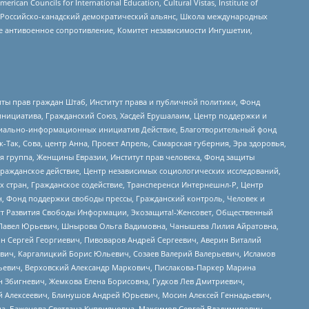
ouncils for International Education, Cultural Vistas, Institute of
, Российско-канадский демократический альянс, Школа международных
е антивоенное сопротивление, Комитет независимости Ингушетии,
ты прав граждан Штаб, Институт права и публичной политики, Фонд
инициатива, Гражданский Союз, Хасдей Ерушалаим, Центр поддержки и
социально-информационных инициатив Действие, Благотворительный фонд
Так, Сова, центр Анна, Проект Апрель, Самарская губерния, Эра здоровья,
я группа, Женщины Евразии, Институт прав человека, Фонд защиты
Гражданское действие, Центр независимых социологических исследований,
стран, Гражданское содействие, Трансперенси Интернешнл-Р, Центр
н, Фонд поддержки свободы прессы, Гражданский контроль, Человек и
тут Развития Свободы Информации, Экозащита!-Женсовет, Общественный
й Павел Юрьевич, Шнырова Ольга Вадимовна, Чанышева Лилия Айратовна,
ин Сергей Георгиевич, Пивоваров Андрей Сергеевич, Аверин Виталий
вич, Каргалицкий Борис Юльевич, Созаев Валерий Валерьевич, Исламов
льевич, Верховский Александр Маркович, Пислакова-Паркер Марина
н Збигневич, Жемкова Елена Борисовна, Гудков Лев Дмитриевич,
й Алексеевич, Блинушов Андрей Юрьевич, Мосин Алексей Геннадьевич,
а, Баженова Светлана Куприяновна, Максимов Сергей Владимирович,