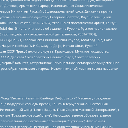
ден Дьявола, Армия воли народа, Национальная Социалистическая
роверов-Инглингов, Русский общенациональный союз, Движение против
усское национальное единство, Северное Братство, Клуб Болельщиков
а, Правый сектор, УНА - УНСО, Украинская повстанческая армия, Тризуб
 TulaSkins, Этнополитическое объединение Русские, Русское национальное
О противодействии экстремистской деятельности, РЕВТАТПОД,
ы и Единения, Каракольская инициативная группа, Автоград Крю, Союз
 Нация и свобода, W.H.С., Фалунь Дафа, Иртыш Ultras, Русский
ан СССР Прикубанского округа г. Краснодара, Мужское государство,
СССР, Держава Союз Советских Светлых Родов, Совет Советских
в, Черный Комитет, Татарстанское Региональное Всетатарское общественное
гресс ойрат-калмыцкого народа, Исполнительный комитет совета народных
евосточное общественное движение "Маяк", Санкт-Петербургская ЛГБТ-инициативная группа "Выход", Инициативная группа ЛГБТ+ "Реверс", Алексеев Андрей Викторович, Бекбулатова Таисия Львовна, Беляев Иван Михайлович, Владыкина Елена Сергеевна, Гельман Марат Александрович, Никульшина Вероника Юрьевна, Толоконникова Надежда Андреевна, Шендерович Виктор Анатольевич, Общество с ограниченной ответственностью "Данное сообщение", Общество с ограниченной ответственностью Издательский дом "Новая глава", Айнбиндер Александра Александровна, Московский комьюнити-центр для ЛГБТ+инициатив, Благотворительный фонд развития филантропии, Deutsche Welle (Германия, Kurt-Schumacher-Strasse 3, 53113 Bonn), Борзунова Мария Михайловна, Воробьев Виктор Викторович, Голубева Анна Львовна, Константинова Алла Михайловна, Малкова Ирина Владимировна, Мурадов Мурад Абдулгалимович, Осетинская Елизавета Николаевна, Понасенков Евгений Николаевич, Ганапольский Матвей Юрьевич, Киселев Евгений Алексеевич, Борухович Ирина Григорьевна, Дремин Иван Тимофеевич, Дубровский Дмитрий Викторович, Красноярская региональная общественная организация поддержки и развития альтернативных образовательных технологий и межкультурных коммуникаций "ИНТЕРРА", Маяковская Екатерина Алексеевна, Фейгин Марк Захарович, Филимонов Андрей Викторович, Дзугкоева Регина Николаевна, Доброхотов Роман Александрович, Дудь Юрий Александрович, Елкин Сергей Владимирович, Кругликов Кирилл Игоревич, Сабунаева Мария Леонидовна, Семенов Алексей Владимирович, Шаинян Карен Багратович, Шульман Екатерина Михайловна, Асафьев Артур Валерьевич, Вахштайн Виктор Семенович, Венедиктов Алексей Алексеевич, Лушникова Екатерина Евгеньевна, Волков Леонид Михайлович, Невзоров Александр Глебович, Пархоменко Сергей Борисович, Сироткин Ярослав Николаевич, Кара-Мурза Владимир Владимирович, Баранова Наталья Владимировна, Гозман Леонид Яковлевич, Кагарлицкий Борис Юльевич, Климарев Михаил Валерьевич, Милов Владимир Станиславович, Автономная некоммерческая организация Краснодарский центр современного искусства "Типография", Моргенштерн Алишер Тагирович, Соболь Любовь Эдуардовна, Общество с ограниченной ответственностью "ЛИЗА НОРМ", Каспаров Гарри Кимович, Ходорковский Михаил Борисович, Общество с ограниченной ответственностью "Апрельские тезисы", Данилович Ирина Брониславовна, Кашин Олег Владимирович, Петров Николай Владимирович, Пивоваров Алексей Владимирович, Соколов Михаил Владимирович, Цветкова Юлия Владимировна, Чичваркин Евгений Александрович, Комитет против пыток/Команда против пыток, Общество с ограниченной ответственностью "Первый научный", Общество с ограниченной ответственностью "Вертолет и ко", Белоцерковская Вероника Борисовна, Кац Максим Евгеньевич, Лазарева Татьяна Юрьевна, Шаведдинов Руслан Табризович, Яшин Илья Валерьевич, Общество с ограниченной ответственностью "Иноагент ААВ", Алешковский Дмитрий Петрович, Альбац Евгения Марковна, Быков Дмитрий Львович, Галямина Юлия Евгеньевна, Лойко Сергей Леонидович, Мартынов Кирилл Константинович, Медведев Сергей Александрович, Крашенинников Федор Геннадиевич, Гордеева Катерина Вл