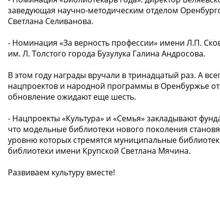
заведующая научно-методическим отделом Оренбургс
Светлана Селиванова.
- Номинация «За верность профессии» имени Л.П. Ск
им. Л. Толстого города Бузулука Галина Андросова.
В этом году награды вручали в тринадцатый раз. А все
нацпроектов и народной программы в Оренбуржье отк
обновление ожидают еще шесть.
- Нацпроекты «Культура» и «Семья» закладывают фунд
что модельные библиотеки нового поколения становя
уровню которых стремятся муниципальные библиотеки
библиотеки имени Крупской Светлана Мячина.
Развиваем культуру вместе!