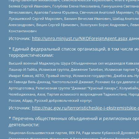
Беляев Сергей Иванович, Голубева Елена Николаевна, Ганнушкина Светлана
Вячеславович, Арапова Галина Юрьевна, Свечников Анатолий Мариевич, П
Лукашевский Сергей Маркович, Бахмин Вячеслав Иванович, Шабад Анатоли
Александрович, Вицин Сергей Ефимович, Золотухин Борис Андреевич, Леви
Константинович
Источник:
http://unro.minjust.ru/NKOForeignAgent.aspx
данн
* Единый федеральный список организаций, в том числе и
террористическими:
Высший военный Маджлисуль Шура Объединенных сил моджахедов Кавказа, Ко
Лашкар-И-Тайба, Исламская группа, Движение Талибан, Исламская партия Т
Имарат Кавказ, АБТО, Правый сектор, Исламское государство, Джабха аль-
Ат-Тавхида Валь-Джихад, Чистопольский Джамаат, Рохнамо ба суи давлати и
Артподготовка, Религиозная группа “Джамаат “Красный пахарь”, Колумбайн
Челебиджихана, Азов, Партия исламского возрождения Таджикистана, Народ
России, Айдар, Русский добровольческий корпус
Источник:
http://nac.gov.ru/terroristicheskie-i-ekstremistskie-
* Перечень общественных объединений и религиозных орг
деятельности:
Национал-большевистская партия, ВЕК РА, Рада земли Кубанской Духовно
Староверов-Инглингов, Нурджулар, К Богодержавию, Таблиги Джамаат, Сви