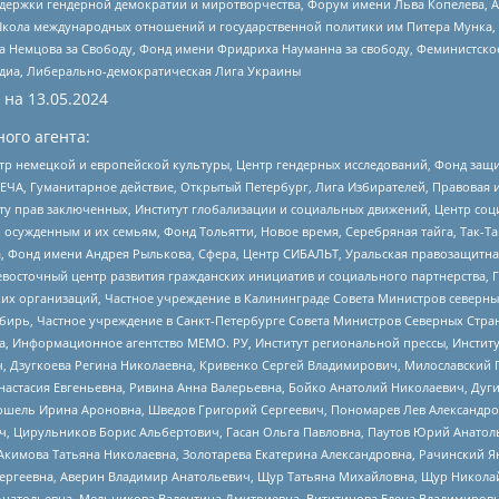
и гендерной демократии и миротворчества, Форум имени Льва Копелева, American C
г, Школа международных отношений и государственной политики им Питера Мунка
 Немцова за Свободу, Фонд имени Фридриха Науманна за свободу, Феминистско
медиа, Либерально-демократическая Лига Украины
 на
13.05.2024
ого агента:
р немецкой и европейской культуры, Центр гендерных исследований, Фонд защи
ЧА, Гуманитарное действие, Открытый Петербург, Лига Избирателей, Правовая 
иту прав заключенных, Институт глобализации и социальных движений, Центр 
ужденным и их семьям, Фонд Тольятти, Новое время, Серебряная тайга, Так-Так-
, Фонд имени Андрея Рылькова, Сфера, Центр СИБАЛЬТ, Уральская правозащитна
невосточный центр развития гражданских инициатив и социального партнерства, 
 организаций, Частное учреждение в Калининграде Совета Министров северных 
бирь, Частное учреждение в Санкт-Петербурге Совета Министров Северных Стра
а, Информационное агентство МЕМО. РУ, Институт региональной прессы, Инсти
ч, Дзугкоева Регина Николаевна, Кривенко Сергей Владимирович, Милославски
настасия Евгеньевна, Ривина Анна Валерьевна, Бойко Анатолий Николаевич, Дуг
ошель Ирина Ароновна, Шведов Григорий Сергеевич, Пономарев Лев Александро
ч, Цирульников Борис Альбертович, Гасан Ольга Павловна, Паутов Юрий Анато
Акимова Татьяна Николаевна, Золотарева Екатерина Александровна, Рачинский Я
Сергеевна, Аверин Владимир Анатольевич, Щур Татьяна Михайловна, Щур Никола
Анатольевна, Мельникова Валентина Дмитриевна, Вититинова Елена Владимировн