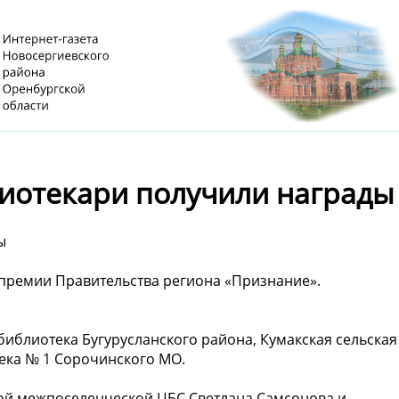
иотекари получили награды
ы
премии Правительства региона «Признание».
библиотека Бугурусланского района, Кумакская сельская
ека № 1 Сорочинского МО.
кой межпоселенческой ЦБС Светлана Самсонова и