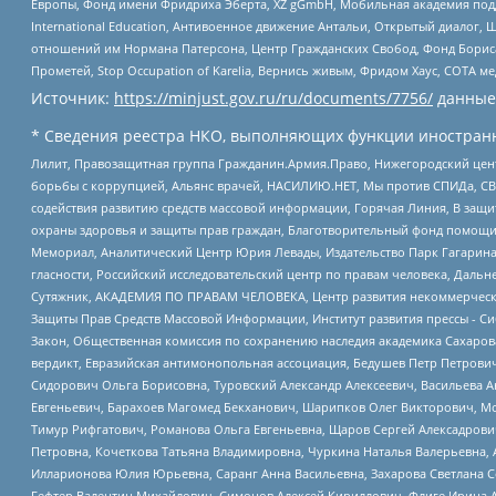
Европы, Фонд имени Фридриха Эберта, XZ gGmbH, Мобильная академия поддержк
International Education, Антивоенное движение Антальи, Открытый диало
отношений им Нормана Патерсона, Центр Гражданских Свобод, Фонд Бориса
Прометей, Stop Occupation of Karelia, Вернись живым, Фридом Хаус, СОТА 
Источник:
https://minjust.gov.ru/ru/documents/7756/
данные
* Сведения реестра НКО, выполняющих функции иностранн
Лилит, Правозащитная группа Гражданин.Армия.Право, Нижегородский цент
борьбы с коррупцией, Альянс врачей, НАСИЛИЮ.НЕТ, Мы против СПИДа, СВЕ
содействия развитию средств массовой информации, Горячая Линия, В защ
охраны здоровья и защиты прав граждан, Благотворительный фонд помощи ос
Мемориал, Аналитический Центр Юрия Левады, Издательство Парк Гагарина
гласности, Российский исследовательский центр по правам человека, Даль
Сутяжник, АКАДЕМИЯ ПО ПРАВАМ ЧЕЛОВЕКА, Центр развития некоммерческих
Защиты Прав Средств Массовой Информации, Институт развития прессы - Си
Закон, Общественная комиссия по сохранению наследия академика Сахаров
вердикт, Евразийская антимонопольная ассоциация, Бедушев Петр Петрови
Сидорович Ольга Борисовна, Туровский Александр Алексеевич, Васильева А
Евгеньевич, Барахоев Магомед Бекханович, Шарипков Олег Викторович, М
Тимур Рифгатович, Романова Ольга Евгеньевна, Щаров Сергей Алексадрови
Петровна, Кочеткова Татьяна Владимировна, Чуркина Наталья Валерьевна, 
Илларионова Юлия Юрьевна, Саранг Анна Васильевна, Захарова Светлана 
Гефтер Валентин Михайлович, Симонов Алексей Кириллович, Флиге Ирина 