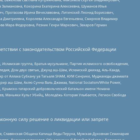
а Залмановна, Кокорина Екатерина Алексеевна, Шуманов Илья
ч, Протасова Ирина Вячеславовна, Литинский Леонид Борисович,
а Дмитриевна, Королева Александра Евгеньевна, Смирнов Владимир
ова Мара Федоровна, Резник Генри Маркович, Захаров Герман
етствии с законодательством Российской Федерации
 Исламская группа, Братья-мусульмане, Партия исламского освобождения,
едия, Дом двух святых, Джунд аш-Шам, Исламский джихад, Аль-Каида,
жр от Аллаха Субхану уа Тагьаля SHAM, АУМ Синрике, Муджахеды джамаата
рир аш-Шам, Ахлю Сунна Валь Джамаа, National Socialism/White Power,
рг, Крымско-татарский добровольческий батальон имени Номана
оев, Маньяки Культ Убийц, Молодёжь Которая Улыбается, Легион Свобода
аконную силу решение о ликвидации или запрете
ья, Славянская Община Капища Веды Перуна, Мужская Духовная Семинария
щество, Джамаат мувахидов, Объединенный Вилайат Кабарды, Балкарии и