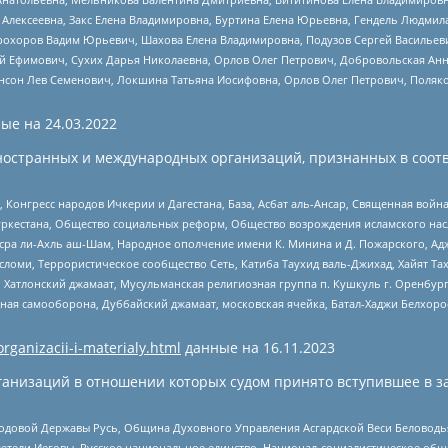
 Алексеевна, Закс Елена Владимировна, Буртина Елена Юрьевна, Гендель Людмил
рохоров Вадим Юрьевич, Шахова Елена Владимировна, Подузов Сергей Васильеви
й Ефимович, Сухих Дарья Николаевна, Орлов Олег Петрович, Добровольская Анн
нсон Лев Семенович, Локшина Татьяна Иосифовна, Орлов Олег Петрович, Поляк
ые на
24.03.2022
ностранных и международных организаций, признанных в соотв
нгресс народов Ичкерии и Дагестана, База, Асбат аль-Ансар, Священная война,
уркестана, Общество социальных реформ, Общество возрождения исламского насл
Нусра ли-Ахль аш-Шам, Народное ополчение имени К. Минина и Д. Пожарского, Ад
сломи, Террористическое сообщество Сеть, Катиба Таухид валь-Джихад, Хайят Тах
, Хатлонский джамаат, Мусульманская религиозная группа п. Кушкуль г. Оренбу
ная самооборона, Дуббайский джамаат, московская ячейка, Батал-Хаджи Белхор
organizacii-i-materialy.html
данные на
16.11.2023
анизаций в отношении которых судом принято вступившее в з
 Родовой Державы Русь, Община Духовного Управления Асгардской Веси Беловод
детели Иеговы, Русское национальное единство, Национал-социалистическое об