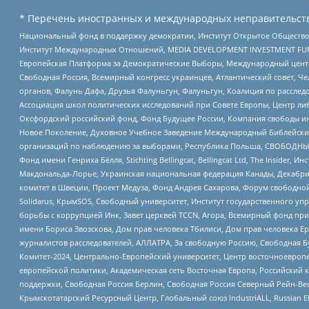
* Перечень иностранных и международных неправительств
Национальный фонд в поддержку демократии, Институт Открытое Общество
Институт Международных Отношений, MEDIA DEVELOPMENT INVESTMENT FUND,
Европейская Платформа за Демократические Выборы, Международный цент
Свободная Россия, Всемирный конгресс украинцев, Атлантический совет, Ч
органов, Фалунь Дафа, Друзья Фалуньгун, Фалуньгун, Коалиция по рассле
Ассоциация школ политических исследований при Совете Европы, Центр ли
Оксфордский российский фонд, Фонд Будущее России, Компания свободы ин
Новое Поколение, Духовное Учебное Заведение Международный Библейский
организаций по наблюдению за выборами, Республика Польша, СВОБОДНЫЙ
Фонд имени Генриха Бёлля, Stichting Bellingcat, Bellingcat Ltd, The Inside
Макдональда-Лорье, Украинская национальная федерация Канады, Декабрис
комитет в Швеции, Проект Медуза, Фонд Андрея Сахарова, Форум свободной 
Solidarus, КрымSOS, Свободный университет, Институт государственного у
борьбы с коррупцией Инк, Завет церквей TCCN, Агора, Всемирный фонд при
имени Бориса Звозскова, Дом прав человека Тбилиси, Дом прав человека Ер
журналистов расследователей, АЛЛАТРА, За свободную Россию, Свободная Б
Комитет-2024, Центрально-Европейский университет, Центр восточноевроп
европейской политики, Академическая сеть Восточная Европа, Российский к
поддержки, Свободная Россия Берлин, Свободная Россия Северный Рейн-Вест
Крымскотатарский Ресурсный Центр, Глобальный союз IndustriALL, Russian E