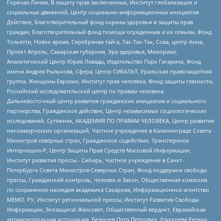
Горячая Линия, В защиту прав заключенных, Институт глобализации и
социальных движений, Центр социально-информационных инициатив
Действие, Благотворительный фонд охраны здоровья и защиты прав
граждан, Благотворительный фонд помощи осужденным и их семьям, Фонд
Тольятти, Новое время, Серебряная тайга, Так-Так-Так, Сова, центр Анна,
Проект Апрель, Самарская губерния, Эра здоровья, Мемориал,
Аналитический Центр Юрия Левады, Издательство Парк Гагарина, Фонд
имени Андрея Рылькова, Сфера, Центр СИБАЛЬТ, Уральская правозащитная
группа, Женщины Евразии, Институт прав человека, Фонд защиты гласности,
Российский исследовательский центр по правам человека,
Дальневосточный центр развития гражданских инициатив и социального
партнерства, Гражданское действие, Центр независимых социологических
исследований, Сутяжник, АКАДЕМИЯ ПО ПРАВАМ ЧЕЛОВЕКА, Центр развития
некоммерческих организаций, Частное учреждение в Калининграде Совета
Министров северных стран, Гражданское содействие, Трансперенси
Интернешнл-Р, Центр Защиты Прав Средств Массовой Информации,
Институт развития прессы - Сибирь, Частное учреждение в Санкт-
Петербурге Совета Министров Северных Стран, Фонд поддержки свободы
прессы, Гражданский контроль, Человек и Закон, Общественная комиссия
по сохранению наследия академика Сахарова, Информационное агентство
МЕМО. РУ, Институт региональной прессы, Институт Развития Свободы
Информации, Экозащита!-Женсовет, Общественный вердикт, Евразийская
антимонопольная ассоциация, Бедушев Петр Петрович, Дзугкоева Регина