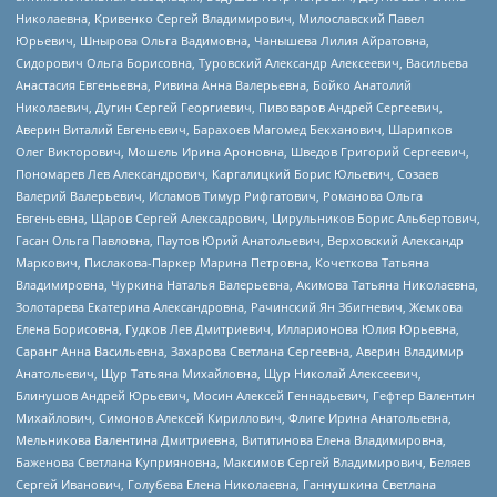
Николаевна, Кривенко Сергей Владимирович, Милославский Павел
Юрьевич, Шнырова Ольга Вадимовна, Чанышева Лилия Айратовна,
Сидорович Ольга Борисовна, Туровский Александр Алексеевич, Васильева
Анастасия Евгеньевна, Ривина Анна Валерьевна, Бойко Анатолий
Николаевич, Дугин Сергей Георгиевич, Пивоваров Андрей Сергеевич,
Аверин Виталий Евгеньевич, Барахоев Магомед Бекханович, Шарипков
Олег Викторович, Мошель Ирина Ароновна, Шведов Григорий Сергеевич,
Пономарев Лев Александрович, Каргалицкий Борис Юльевич, Созаев
Валерий Валерьевич, Исламов Тимур Рифгатович, Романова Ольга
Евгеньевна, Щаров Сергей Алексадрович, Цирульников Борис Альбертович,
Гасан Ольга Павловна, Паутов Юрий Анатольевич, Верховский Александр
Маркович, Пислакова-Паркер Марина Петровна, Кочеткова Татьяна
Владимировна, Чуркина Наталья Валерьевна, Акимова Татьяна Николаевна,
Золотарева Екатерина Александровна, Рачинский Ян Збигневич, Жемкова
Елена Борисовна, Гудков Лев Дмитриевич, Илларионова Юлия Юрьевна,
Саранг Анна Васильевна, Захарова Светлана Сергеевна, Аверин Владимир
Анатольевич, Щур Татьяна Михайловна, Щур Николай Алексеевич,
Блинушов Андрей Юрьевич, Мосин Алексей Геннадьевич, Гефтер Валентин
Михайлович, Симонов Алексей Кириллович, Флиге Ирина Анатольевна,
Мельникова Валентина Дмитриевна, Вититинова Елена Владимировна,
Баженова Светлана Куприяновна, Максимов Сергей Владимирович, Беляев
Сергей Иванович, Голубева Елена Николаевна, Ганнушкина Светлана