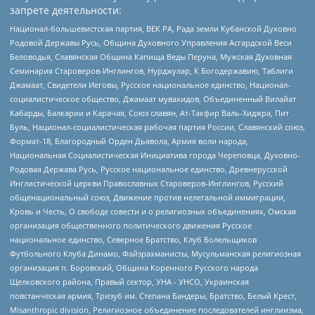
запрете деятельности:
Национал-большевистская партия, ВЕК РА, Рада земли Кубанской Духовно
Родовой Державы Русь, Община Духовного Управления Асгардской Веси
Беловодья, Славянская Община Капища Веды Перуна, Мужская Духовная
Семинария Староверов-Инглингов, Нурджулар, К Богодержавию, Таблиги
Джамаат, Свидетели Иеговы, Русское национальное единство, Национал-
социалистическое общество, Джамаат мувахидов, Объединенный Вилайат
Кабарды, Балкарии и Карачая, Союз славян, Ат-Такфир Валь-Хиджра, Пит
Буль, Национал-социалистическая рабочая партия России, Славянский союз,
Формат-18, Благородный Орден Дьявола, Армия воли народа,
Национальная Социалистическая Инициатива города Череповца, Духовно-
Родовая Держава Русь, Русское национальное единство, Древнерусской
Инглистической церкви Православных Староверов-Инглингов, Русский
общенациональный союз, Движение против нелегальной иммиграции,
Кровь и Честь, О свободе совести и о религиозных объединениях, Омская
организация общественного политического движения Русское
национальное единство, Северное Братство, Клуб Болельщиков
Футбольного Клуба Динамо, Файзрахманисты, Мусульманская религиозная
организация п. Боровский, Община Коренного Русского народа
Щелковского района, Правый сектор, УНА - УНСО, Украинская
повстанческая армия, Тризуб им. Степана Бандеры, Братство, Белый Крест,
Misanthropic division, Религиозное объединение последователей инглиизма,