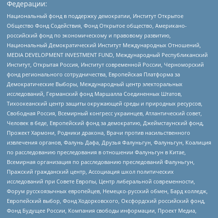
Федерации:
Национальный фонд в поддержку демократии, Институт Открытое
Общество Фонд Содействия, Фонд Открытое общество, Американо-
российский фонд по экономическому и правовому развитию,
Национальный Демократический Институт Международных Отношений,
MEDIA DEVELOPMENT INVESTMENT FUND, Международный Республиканский
Институт, Открытая Россия, Институт современной России, Черноморский
фонд регионального сотрудничества, Европейская Платформа за
Демократические Выборы, Международный центр электоральных
исследований, Германский фонд Маршалла Соединенных Штатов,
Тихоокеанский центр защиты окружающей среды и природных ресурсов,
Свободная Россия, Всемирный конгресс украинцев, Атлантический совет,
Человек в беде, Европейский фонд за демократию, Джеймстаунский фонд,
Прожект Хармони, Родники дракона, Врачи против насильственного
извлечения органов, Фалунь Дафа, Друзья Фалуньгун, Фалуньгун, Коалиция
по расследованию преследования в отношении Фалуньгун в Китае,
Всемирная организация по расследованию преследований Фалуньгун,
Пражский гражданский центр, Ассоциация школ политических
исследований при Совете Европы, Центр либеральной современности,
Форум русскоязычных европейцев, Немецко-русский обмен, Бард колледж,
Европейский выбор, Фонд Ходорковского, Оксфордский российский фонд,
Фонд Будущее России, Компания свободы информации, Проект Медиа,