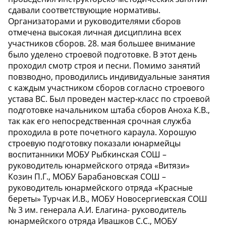
сдавали соответствующие нормативы.
Организаторами и руководителями сборов
отмечена высокая личная дисциплина всех
участников сборов. 28. мая большее внимание
было уделено строевой подготовке. В этот день
проходил смотр строя и песни. Помимо занятий
повзводно, проводились индивидуальные занятия
с каждым участником сборов согласно строевого
устава ВС. Был проведен мастер-класс по строевой
подготовке начальником штаба сборов Аноха К.В.,
так как его непосредственная срочная служба
проходила в роте почетного караула. Хорошую
строевую подготовку показали юнармейцы
воспитанники МОБУ Рыбкинская СОШ –
руководитель юнармейского отряда «Витязи»
Козин П.Г., МОБУ Барабановская СОШ –
руководитель юнармейского отряда «Красные
береты» Турчак И.В., МОБУ Новосергиевская СОШ
№ 3 им. генерала А.И. Елагина- руководитель
юнармейского отряда Ивашков С.С., МОБУ