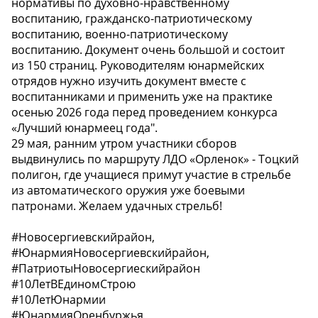
нормативы по духовно-нравственному
воспитанию, гражданско-патриотическому
воспитанию, военно-патриотическому
воспитанию. Документ очень большой и состоит
из 150 страниц. Руководителям юнармейских
отрядов нужно изучить документ вместе с
воспитанниками и применить уже на практике
осенью 2026 года перед проведением конкурса
«Лучший юнармеец года".
29 мая, ранним утром участники сборов
выдвинулись по маршруту ЛДО «Орленок» - Тоцкий
полигон, где учащиеся примут участие в стрельбе
из автоматического оружия уже боевыми
патронами. Желаем удачных стрельб!
#Новосергиевскийрайон,
#ЮнармияНовосергиевскийрайон,
#ПатриотыНовосергиескийрайон
#10ЛетВЕдиномСтрою
#10ЛетЮнармии
#ЮнармияОренбуржья