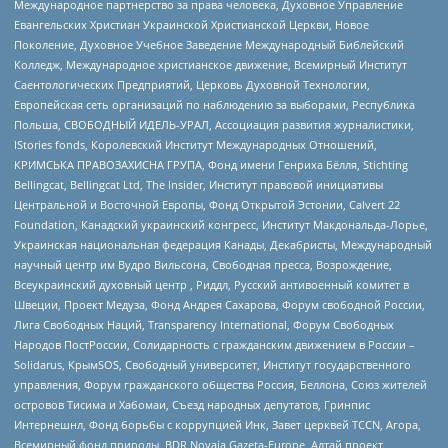
Международное партнерство за права человека, Духовное Управление
Евангельских Христиан Украинской Христианской Церкви, Новое
Поколение, Духовное Учебное Заведение Международный Библейский
Колледж, Международное христианское движение, Всемирный Институт
Саентологических Предприятий, Церковь Духовной Технологии,
Европейская сеть организаций по наблюдению за выборами, Республика
Польша, СВОБОДНЫЙ ИДЕЛЬ-УРАЛ, Ассоциация развития журналистики,
IStories fonds, Королевский Институт Международных Отношений,
КРИМСЬКА ПРАВОЗАХИСНА ГРУПА, Фонд имени Генриха Бёлля, Stichting
Bellingcat, Bellingcat Ltd, The Insider, Институт правовой инициативы
Центральной и Восточной Европы, Фонд Открытой Эстонии, Calvert 22
Foundation, Канадский украинский конгресс, Институт Макдональда-Лорье,
Украинская национальная федерация Канады, Декабристы, Международный
научный центр им Вудро Вильсона, Свободная пресса, Возрождение,
Всеукраинский духовный центр , Риддл, Русский антивоенный комитет в
Швеции, Проект Медуза, Фонд Андрея Сахарова, Форум свободной России,
Лига Свободных Наций, Transparеncy International, Форум Свободных
Народов ПостРоссии, Солидарность с гражданским движением в России –
Solidarus, КрымSOS, Свободный университет, Институт государственного
управления, Форум гражданского общества Россия, Беллона, Союз жителей
островов Тисима и Хабомаи, Съезд народных депутатов, Гринпис
Интернешнл, Фонд борьбы с коррупцией Инк, Завет церквей TCCN, Агора,
Всемирный фонд природы, BDR Novaja Gazeta-Europe, Алтай проект,