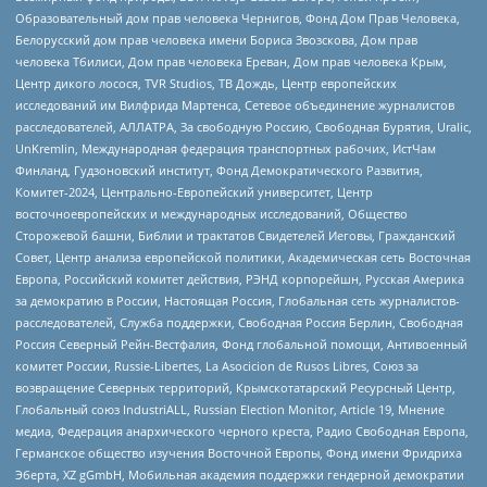
Образовательный дом прав человека Чернигов, Фонд Дом Прав Человека,
Белорусский дом прав человека имени Бориса Звозскова, Дом прав
человека Тбилиси, Дом прав человека Ереван, Дом прав человека Крым,
Центр дикого лосося, TVR Studios, ТВ Дождь, Центр европейских
исследований им Вилфрида Мартенса, Сетевое объединение журналистов
расследователей, АЛЛАТРА, За свободную Россию, Свободная Бурятия, Uralic,
UnKremlin, Международная федерация транспортных рабочих, ИстЧам
Финланд, Гудзоновский институт, Фонд Демократического Развития,
Комитет-2024, Центрально-Европейский университет, Центр
восточноевропейских и международных исследований, Общество
Сторожевой башни, Библии и трактатов Свидетелей Иеговы, Гражданский
Совет, Центр анализа европейской политики, Академическая сеть Восточная
Европа, Российский комитет действия, РЭНД корпорейшн, Русская Америка
за демократию в России, Настоящая Россия, Глобальная сеть журналистов-
расследователей, Служба поддержки, Свободная Россия Берлин, Свободная
Россия Северный Рейн-Вестфалия, Фонд глобальной помощи, Антивоенный
комитет России, Russie-Libertes, La Asocicion de Rusos Libres, Союз за
возвращение Северных территорий, Крымскотатарский Ресурсный Центр,
Глобальный союз IndustriALL, Russian Election Monitor, Article 19, Мнение
медиа, Федерация анархического черного креста, Радио Свободная Европа,
Германское общество изучения Восточной Европы, Фонд имени Фридриха
Эберта, XZ gGmbH, Мобильная академия поддержки гендерной демократии