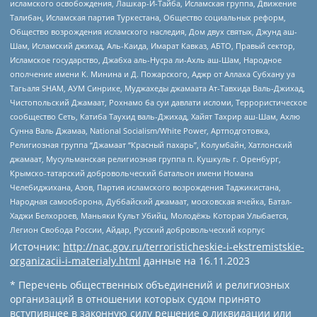
исламского освобождения, Лашкар-И-Тайба, Исламская группа, Движение
Талибан, Исламская партия Туркестана, Общество социальных реформ,
Общество возрождения исламского наследия, Дом двух святых, Джунд аш-
Шам, Исламский джихад, Аль-Каида, Имарат Кавказ, АБТО, Правый сектор,
Исламское государство, Джабха аль-Нусра ли-Ахль аш-Шам, Народное
ополчение имени К. Минина и Д. Пожарского, Аджр от Аллаха Субхану уа
Тагьаля SHAM, АУМ Синрике, Муджахеды джамаата Ат-Тавхида Валь-Джихад,
Чистопольский Джамаат, Рохнамо ба суи давлати исломи, Террористическое
сообщество Сеть, Катиба Таухид валь-Джихад, Хайят Тахрир аш-Шам, Ахлю
Сунна Валь Джамаа, National Socialism/White Power, Артподготовка,
Религиозная группа “Джамаат “Красный пахарь”, Колумбайн, Хатлонский
джамаат, Мусульманская религиозная группа п. Кушкуль г. Оренбург,
Крымско-татарский добровольческий батальон имени Номана
Челебиджихана, Азов, Партия исламского возрождения Таджикистана,
Народная самооборона, Дуббайский джамаат, московская ячейка, Батал-
Хаджи Белхороев, Маньяки Культ Убийц, Молодёжь Которая Улыбается,
Легион Свобода России, Айдар, Русский добровольческий корпус
Источник:
http://nac.gov.ru/terroristicheskie-i-ekstremistskie-
organizacii-i-materialy.html
данные на
16.11.2023
* Перечень общественных объединений и религиозных
организаций в отношении которых судом принято
вступившее в законную силу решение о ликвидации или