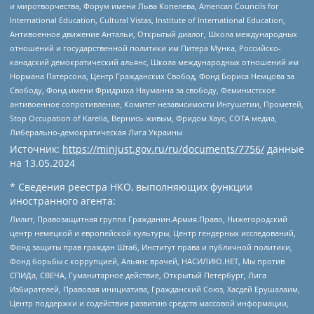
и миротворчества, Форум имени Льва Копелева, American Councils for
International Education, Cultural Vistas, Institute of International Education,
Антивоенное движение Антальи, Открытый диалог, Школа международных
отношений и государственной политики им Питера Мунка, Российско-
канадский демократический альянс, Школа международных отношений им
Нормана Патерсона, Центр Гражданских Свобод, Фонд Бориса Немцова за
Свободу, Фонд имени Фридриха Науманна за свободу, Феминистское
антивоенное сопротивление, Комитет независимости Ингушетии, Прометей,
Stop Occupation of Karelia, Вернись живым, Фридом Хаус, СОТА медиа,
Либерально-демократическая Лига Украины
Источник:
https://minjust.gov.ru/ru/documents/7756/
данные
на
13.05.2024
* Сведения реестра НКО, выполняющих функции
иностранного агента:
Лилит, Правозащитная группа Гражданин.Армия.Право, Нижегородский
центр немецкой и европейской культуры, Центр гендерных исследований,
Фонд защиты прав граждан Штаб, Институт права и публичной политики,
Фонд борьбы с коррупцией, Альянс врачей, НАСИЛИЮ.НЕТ, Мы против
СПИДа, СВЕЧА, Гуманитарное действие, Открытый Петербург, Лига
Избирателей, Правовая инициатива, Гражданский Союз, Хасдей Ерушалаим,
Центр поддержки и содействия развитию средств массовой информации,