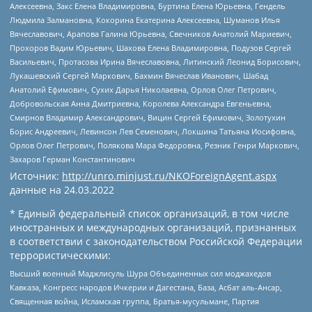
Алексеевна, Закс Елена Владимировна, Буртина Елена Юрьевна, Гендель
Людмила Залмановна, Кокорина Екатерина Алексеевна, Шуманов Илья
Вячеславович, Арапова Галина Юрьевна, Свечников Анатолий Мариевич,
Прохоров Вадим Юрьевич, Шахова Елена Владимировна, Подузов Сергей
Васильевич, Протасова Ирина Вячеславовна, Литинский Леонид Борисович,
Лукашевский Сергей Маркович, Бахмин Вячеслав Иванович, Шабад
Анатолий Ефимович, Сухих Дарья Николаевна, Орлов Олег Петрович,
Добровольская Анна Дмитриевна, Королева Александра Евгеньевна,
Смирнов Владимир Александрович, Вицин Сергей Ефимович, Золотухин
Борис Андреевич, Левинсон Лев Семенович, Локшина Татьяна Иосифовна,
Орлов Олег Петрович, Полякова Мара Федоровна, Резник Генри Маркович,
Захаров Герман Константинович
Источник:
http://unro.minjust.ru/NKOForeignAgent.aspx
данные на
24.03.2022
* Единый федеральный список организаций, в том числе
иностранных и международных организаций, признанных
в соответствии с законодательством Российской Федерации
террористическими:
Высший военный Маджлисуль Шура Объединенных сил моджахедов
Кавказа, Конгресс народов Ичкерии и Дагестана, База, Асбат аль-Ансар,
Священная война, Исламская группа, Братья-мусульмане, Партия