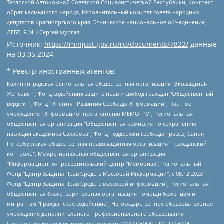
Татарской Автономной Советской Социалистической Республики, Конгресс
ойрат-калмыцкого народа, Исполнительный комитет совета народных
депутатов Красноярского края, Этническое национальное объединение,
ЛГБТ, Я.МЫ Сергей Фургал
Источник:
https://minjust.gov.ru/ru/documents/7822/
данные
на
03.05.2024
* Реестр иностранных агентов:
Калининградская региональная общественная организация "Экозащита!-Женсовет", Фонд содействия защите прав и свобод граждан "Общественный вердикт", Фонд "Институт Развития Свободы Информации", Частное учреждение "Информационное агентство МЕМО. РУ", Региональная общественная организация "Общественная комиссия по сохранению наследия академика Сахарова", Фонд поддержки свободы прессы, Санкт-Петербургская общественная правозащитная организация "Гражданский контроль", Межрегиональная общественная организация "Информационно-просветительский центр "Мемориал", Региональный Фонд "Центр Защиты Прав Средств Массовой Информации", с 05.12.2023 Фонд "Центр Защиты Прав Средств массовой информации", Региональная общественная благотворительная организация помощи беженцам и мигрантам "Гражданское содействие", Негосударственное образовательное учреждение дополнительного профессионального образования (повышение квалификации) специалистов "АКАДЕМИЯ ПО ПРАВАМ ЧЕЛОВЕКА", Свердловская региональная общественная организация "Сутяжник", Автономная некоммерческая организация "Центр независимых социологических исследований", Союз общественных объединений "Российский исследовательский центр по правам человека", Региональное общественное учреждение научно-информационный центр "МЕМОРИАЛ", Некоммерческая организация "Фонд защиты гласности", Автономная некоммерческая организация "Институт прав человека", Городская общественная организация "Екатеринбургское общество "МЕМОРИАЛ", Городская общественная организация "Рязанское историко-просветительское и правозащитное общество "Мемориал" (Рязанский Мемориал), Челябинский региональный орган общественной самодеятельности – женское общественное объединение "Женщины Евразии", Челябинский региональный орган общественной самодеятельности "Уральская правозащитная группа", Фонд содействия защите здоровья и социальной справедливости имени Андрея Рылькова, Автономная Некоммерческая Организация "Аналитический Центр Юрия Левады", Автономная некоммерческая организация социальной поддержки населения "Проект Апрель", Региональная общественная организация помощи женщинам и детям, находящимся в кризисной ситуации "Информационно-методический центр "Анна", Фонд содействия развитию массовых коммуникаций и правовому просвещению "Так-так-Так", Фонд содействия устойчивому развитию "Серебряная тайга", Свердловский региональный общественный фонд социальных проектов "Новое время", "Idel.Реалии", Кавказ.Реалии, Крым.Реалии, Телеканал Настоящее Время, Татаро-башкирская служба Радио Свобода (Azatliq Radiosi), Радио Свободная Европа/Радио Свобода (PCE/PC), "Сибирь.Реалии", "Фактограф", Благотворительный фонд помощи осужденным и их семьям, Автономная некоммерческая организация "Институт глобализации и социальных движений", Фонд "В защиту прав заключенных", Частное учреждение "Центр поддержки и содействия развитию средств массовой информации", Пензенский региональный общественный благотворительный фонд "Гражданский союз", "Север.Реалии", Некоммерческая организация Фонд "Правовая инициатива", Общество с ограниченной ответственностью "Радио Свободная Европа/Радио Свобода", Чешское информационное агентство "MEDIUM-ORIENT", Красноярская региональная общественная организация "Мы против СПИДа", Камалягин Денис Николаевич, Маркелов Сергей Евгеньевич, Пономарев Лев Александрович, Савицкая Людмила Алексеевна, Автономная некоммерческая организация "Центр по работе с проблемой насилия "НАСИЛИЮ.НЕТ", Межрегиональный профессиональный союз работников здравоохранения "Альянс врачей", Юридическое лицо, зарегистрированное в Латвийской Республике, SIA "Medusa Project" (регистрационный номер 40103797863, дата регистрации 10.06.2014), Некоммерческая организация "Фонд по борьбе с коррупцией", Автономная некоммерческая организация "Институт права и публичной политики", Баданин Роман Сергеевич, Гликин Максим Александрович, Железнова Мария Михайловна, Лукьянова Юлия Сергеевна, Маетная Елизавета Витальевна, Маняхин Петр Борисович, Чуракова Ольга Владимировна, Ярош Юлия Петровна, Юридическое лицо "The Insider SIA", зарегистрированное в Риге, Латвийская Республика (дата регистрации 26.06.2015), являющееся администратором доменного имени интернет-издания "The Insider SIA", https://theins.ru, Постернак Алексей Евгеньевич, Рубин Михаил Аркадьевич, Анин Роман Александрович, Юридическое лицо Istories fonds, зарегистрированное в Латвийской Республике (регистрационный номер 50008295751, дата регистрации 24.02.2020), Великовский Дмитрий Александрович, Долинина Ирина Николаевна, Мароховская Алеся Алексеевна, Шлейнов Роман Юрьевич, Шмагун Олеся Валентиновна, Общество с ограниченной ответственностью "Альтаир 2021", Общество с ограниченной ответственностью "Вега 2021", Общество с ограниченной ответственностью "Главный редактор 2021", Общество с ограниченной ответственностью "Ромашки монолит", Важенков Артем Валерьевич, Ивановская областная общественная организация "Центр гендерных исследований", Гурман Юрий Альбертович, Медиапроект "ОВД-Инфо", Егоров Владимир Владимирович, Жилинский Владимир Александрович, Общество с ограниченной ответственностью "ЗП", Иванова София Юрьевна, Карезина Инна Павловна, Кильтау Екатерина Викторовна, Петров Алексей Викторович, Пискунов Сергей Евгеньевич, Смирнов Сергей Сергеевич, Тихонов Михаил Сергеевич, Общество с ограниченной ответственностью "ЖУРНАЛИСТ-ИНОСТРАННЫЙ АГЕНТ", Арапова Галина Юрьевна, Вольтская Татьяна Анатольевна, Американская компания "Mason G.E.S. Anonymous Foundation" (США), являющаяся владельцем интернет-издания https://mnews.world/, Компания "Stichting Bellingcat", зарегистрированная в Нидерландах (дата регистрации 11.07.2018), Захаров Андрей Вячеславович, Клепиковская Екатерина Дмитриевна, Общество с ограниченной ответственностью "МЕМО", Перл Роман Александрович, Симонов Евгений Алексеевич, Соловьева Елена Анатольевна, Сотников Даниил Владимирович, Сурначева Елизавета Дмитриевна, Автономная некоммерческая организация по защите прав человека и информированию населения "Якутия – Наше Мнение", Общество с ограниченной ответственностью "Москоу диджитал медиа", с 26.01.2023 Общество с ограниченной ответственностью "Чайка Белые сады", Ветошкина Валерия Валерьевна, Заговора Максим Александрович, Межрегиональное общественное движение "Российская ЛГБТ - сеть", Оленичев Максим Владимирович, Павлов Иван Юрьевич, Скворцова Елена Сергеевна, Общество с ограниченной ответственностью "Как бы инагент", Кочетков Игорь Викторович, Общество с ограниченной ответственностью "Честные выборы", Еланчик Олег Александрович, Общество с ограниченной ответственностью "Нобелевский призыв", Гималова Регина Эмилевна, Григорьев Андрей Валерьевич, Григорьева Алина Александровна, Ассоциация по содействию защите прав призывников, альтернативнослужащих и военнослужащих "Правозащитная группа "Гражданин.Армия.Право", Хисамова Регина Фаритовна, Автономная некоммерческая организация по реализации социально-правовых программ "Лилит", Дальневосточное общественное движение "Маяк", Санкт-Петербургская ЛГБТ-инициативная группа "Выход", Инициативная группа ЛГБТ+ "Реверс", Алексеев Андрей Викторович, Бекбулатова Таисия Львовна, Беляев Иван Михайлович, Владыкина Елена Сергеевна, Гельман Марат Александрович, Никульшина Вероника Юрьевна, Толоконникова Надежда Андреевна, Шендерович Виктор Анатольевич, Общество с ограниченной ответственностью "Данное сообщение", Общество с ограниченной ответственностью Издательский дом "Новая глава", Айнбиндер Александра Александровна, Московский комьюнити-центр для ЛГБТ+инициатив, Благотворительный фонд развития филантропии, Deutsche Welle (Германия, Kurt-Schumacher-Strasse 3, 53113 Bonn), Борзунова Мария Михайловна, Воробьев Виктор Викторович, Голубева Анна Львовна, Константинова Алла Михайловна, Малкова Ирина Владимировна, Мурадов Мурад Абдулгалимович, Осетинская Елизавета Николаевна, Понасенков Евгений Николаевич, Ганапольский Матвей Юрьевич, Киселев Евгений Алексеевич, Борухович Ирина Григорьевна, Дремин Иван Тимофеевич, Дубровский Дмитрий Викторович, Красноярская региональная общественная организация поддержки и развития альтернативных образовательных технологий и межкультурных коммуникаций "ИНТЕРРА", Маяковская Екатерина Алексеевна, Фейгин Марк Захарович, Филимонов Андрей Викторович, Дзугкоева Регина Николаевна, Доброхотов Роман Александрович, Дудь Юрий Александрович, Елкин Сергей Владимирович, Кругликов Кирилл Игоревич, Сабунаева Мария Леонидовна, Семенов Алексей Владимирович, Шаинян Карен Багратович, Шульман Екатерина Михайловна, Асафьев Артур Валерьевич, Вахштайн Виктор Семенович, Венедиктов Алексей Алексеевич, Лушникова Екатерина Евгеньевна, Волков Леонид Михайлович, Невзоров Александр Глебович, Пархоменко Сергей Борисович, Сироткин Ярослав Николаевич, Кара-Мурза Владимир Владимирович, Баранова Наталья Владимировна, Гозман Леонид Яковлевич, Кагарлицкий Борис Юльевич, Климарев Михаил Валерьевич, Милов Владимир Станиславович, Автономная некоммерческая организация Краснодарский центр современного искусства "Типография", Моргенштерн Алишер Тагирович, Соболь Любовь Эдуардовна, Общество с ограниченной ответственностью "ЛИЗА НОРМ", Каспаров Гарри Кимович, Ходорковский Михаил Борисович, Общество с ограниченной ответственностью "Апрельские тезисы", Данилович Ирина Брониславовна, Кашин Олег Владимирович, Петров Николай Владимирович, Пивоваров Алексей Владимирович, Соколов Михаил Владимирович, Цветкова Юлия Владимировна, Чичваркин Евгений Александрович, Комитет против пыток/Команда против пыток, Общество с ограниченной ответственностью "Первый научный", Общество с ограниченной ответственностью "Вертолет и ко", Белоцерковская Вероника Борисовна, Кац Максим Евгеньевич, Лазарева Татьяна Юрьевна, Шаведдинов Руслан Табризович, Яшин Илья Валерьевич, Общество с ограниченной ответственностью "Иноагент ААВ", Алешковский Дмитрий Петрович, Альбац Евгения Марковна, Быков Дмитрий Львович, Галямина Юлия Евгеньевна, Лойко Сергей Леонидович, Мартынов Кирилл Константинович, Медведев Сергей Александрович, Крашенинников Федор Геннадиевич, Гордеева Катерина Вл