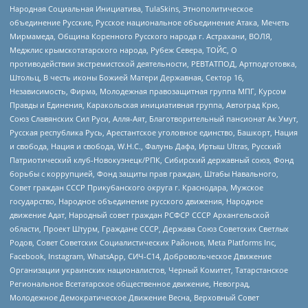
Народная Социальная Инициатива, TulaSkins, Этнополитическое
объединение Русские, Русское национальное объединение Атака, Мечеть
Мирмамеда, Община Коренного Русского народа г. Астрахани, ВОЛЯ,
Меджлис крымскотатарского народа, Рубеж Севера, ТОЙС, О
противодействии экстремистской деятельности, РЕВТАТПОД, Артподготовка,
Штольц, В честь иконы Божией Матери Державная, Сектор 16,
Независимость, Фирма, Молодежная правозащитная группа МПГ, Курсом
Правды и Единения, Каракольская инициативная группа, Автоград Крю,
Союз Славянских Сил Руси, Алля-Аят, Благотворительный пансионат Ак Умут,
Русская республика Русь, Арестантское уголовное единство, Башкорт, Нация
и свобода, Нация и свобода, W.H.С., Фалунь Дафа, Иртыш Ultras, Русский
Патриотический клуб-Новокузнецк/РПК, Сибирский державный союз, Фонд
борьбы с коррупцией, Фонд защиты прав граждан, Штабы Навального,
Совет граждан СССР Прикубанского округа г. Краснодара, Мужское
государство, Народное объединение русского движения, Народное
движение Адат, Народный совет граждан РСФСР СССР Архангельской
области, Проект Штурм, Граждане СССР, Держава Союз Советских Светлых
Родов, Совет Советских Социалистических Районов, Meta Platforms Inc,
Facebook, Instagram, WhatsApp, СИЧ-С14, Добровольческое Движение
Организации украинских националистов, Черный Комитет, Татарстанское
Региональное Всетатарское общественное движение, Невоград,
Молодежное Демократическое Движение Весна, Верховный Совет