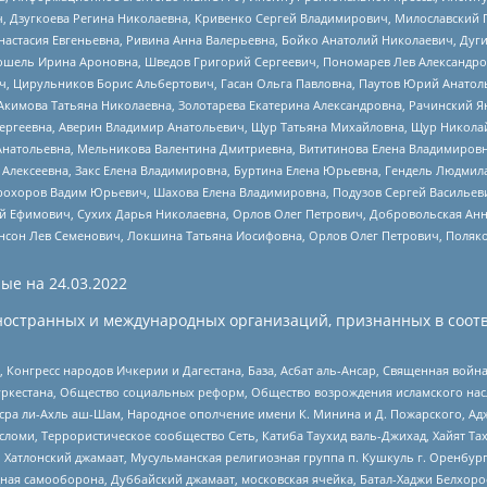
ч, Дзугкоева Регина Николаевна, Кривенко Сергей Владимирович, Милославски
настасия Евгеньевна, Ривина Анна Валерьевна, Бойко Анатолий Николаевич, Дуг
ошель Ирина Ароновна, Шведов Григорий Сергеевич, Пономарев Лев Александро
ч, Цирульников Борис Альбертович, Гасан Ольга Павловна, Паутов Юрий Анато
Акимова Татьяна Николаевна, Золотарева Екатерина Александровна, Рачинский Я
Сергеевна, Аверин Владимир Анатольевич, Щур Татьяна Михайловна, Щур Никола
Анатольевна, Мельникова Валентина Дмитриевна, Вититинова Елена Владимировн
 Алексеевна, Закс Елена Владимировна, Буртина Елена Юрьевна, Гендель Людмил
рохоров Вадим Юрьевич, Шахова Елена Владимировна, Подузов Сергей Васильеви
й Ефимович, Сухих Дарья Николаевна, Орлов Олег Петрович, Добровольская Анн
нсон Лев Семенович, Локшина Татьяна Иосифовна, Орлов Олег Петрович, Поляк
ые на
24.03.2022
ностранных и международных организаций, признанных в соотв
нгресс народов Ичкерии и Дагестана, База, Асбат аль-Ансар, Священная война,
уркестана, Общество социальных реформ, Общество возрождения исламского насл
Нусра ли-Ахль аш-Шам, Народное ополчение имени К. Минина и Д. Пожарского, Ад
сломи, Террористическое сообщество Сеть, Катиба Таухид валь-Джихад, Хайят Тах
, Хатлонский джамаат, Мусульманская религиозная группа п. Кушкуль г. Оренбу
ная самооборона, Дуббайский джамаат, московская ячейка, Батал-Хаджи Белхор