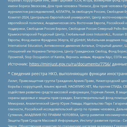
борьбы с коррупцией Инк, Завет церквей TCCN, Агора, Всемирный фонд при
имени Бориса Звозскова, Дом прав человека Тбилиси, Дом прав человека Ер
журналистов расследователей, АЛЛАТРА, За свободную Россию, Свободная Б
Комитет-2024, Центрально-Европейский университет, Центр восточноевроп
европейской политики, Академическая сеть Восточная Европа, Российский к
поддержки, Свободная Россия Берлин, Свободная Россия Северный Рейн-Вест
Крымскотатарский Ресурсный Центр, Глобальный союз IndustriALL, Russian E
Европы, Фонд имени Фридриха Эберта, XZ gGmbH, Мобильная академия поддержк
International Education, Антивоенное движение Антальи, Открытый диало
отношений им Нормана Патерсона, Центр Гражданских Свобод, Фонд Бориса
Прометей, Stop Occupation of Karelia, Вернись живым, Фридом Хаус, СОТА 
Источник:
https://minjust.gov.ru/ru/documents/7756/
данные
* Сведения реестра НКО, выполняющих функции иностранн
Лилит, Правозащитная группа Гражданин.Армия.Право, Нижегородский цент
борьбы с коррупцией, Альянс врачей, НАСИЛИЮ.НЕТ, Мы против СПИДа, СВЕ
содействия развитию средств массовой информации, Горячая Линия, В защ
охраны здоровья и защиты прав граждан, Благотворительный фонд помощи ос
Мемориал, Аналитический Центр Юрия Левады, Издательство Парк Гагарина
гласности, Российский исследовательский центр по правам человека, Даль
Сутяжник, АКАДЕМИЯ ПО ПРАВАМ ЧЕЛОВЕКА, Центр развития некоммерческих
Защиты Прав Средств Массовой Информации, Институт развития прессы - Си
Закон, Общественная комиссия по сохранению наследия академика Сахаров