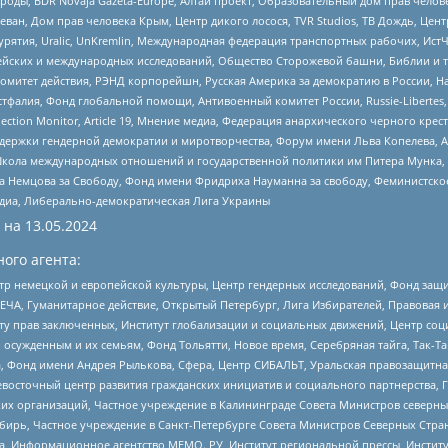
роды, BDR Novaja Gazeta-Europe, Алтай проект, Образовательный дом прав челов
еван, Дом прав человека Крым, Центр дикого лосося, TVR Studios, ТВ Дождь, Це
урятия, Uralic, UnKremlin, Международная федерация транспортных рабочих, Ист
ейских и международных исследований, Общество Сторожевой башни, Библии и тр
омитет действия, РЭНД корпорейшн, Русская Америка за демократию в России, Н
фалия, Фонд глобальной помощи, Антивоенный комитет России, Russie-Libertes, L
lection Monitor, Article 19, Мнение медиа, Федерация анархического черного кр
и гендерной демократии и миротворчества, Форум имени Льва Копелева, American C
г, Школа международных отношений и государственной политики им Питера Мунка
 Немцова за Свободу, Фонд имени Фридриха Науманна за свободу, Феминистско
медиа, Либерально-демократическая Лига Украины
 на
13.05.2024
ого агента:
р немецкой и европейской культуры, Центр гендерных исследований, Фонд защи
ЧА, Гуманитарное действие, Открытый Петербург, Лига Избирателей, Правовая 
иту прав заключенных, Институт глобализации и социальных движений, Центр 
ужденным и их семьям, Фонд Тольятти, Новое время, Серебряная тайга, Так-Так-
, Фонд имени Андрея Рылькова, Сфера, Центр СИБАЛЬТ, Уральская правозащитна
невосточный центр развития гражданских инициатив и социального партнерства, 
 организаций, Частное учреждение в Калининграде Совета Министров северных 
бирь, Частное учреждение в Санкт-Петербурге Совета Министров Северных Стра
а, Информационное агентство МЕМО. РУ, Институт региональной прессы, Инсти