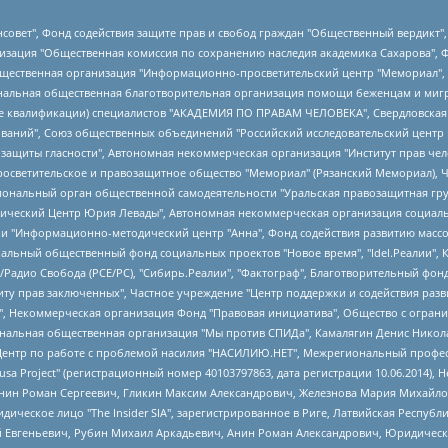
мная некоммерческая организация "Центр по работе с проблемой насилия "НАСИЛИЮ.НЕТ", Межрегиональный профессиональный союз работников здравоохранения "Альянс врачей", Юридическое лицо, зарегистрированное в Латвийской Республике, SIA "Medusa Project" (регистрационный номер 40103797863, дата регистрации 10.06.2014), Некоммерческая организация "Фонд по борьбе с коррупцией", Автономная некоммерческая организация "Институт права и публичной политики", Баданин Роман Сергеевич, Гликин Максим Александрович, Железнова Мария Михайловна, Лукьянова Юлия Сергеевна, Маетная Елизавета Витальевна, Маняхин Петр Борисович, Чуракова Ольга Владимировна, Ярош Юлия Петровна, Юридическое лицо "The Insider SIA", зарегистрированное в Риге, Латвийская Республика (дата регистрации 26.06.2015), являющееся администратором доменного имени интернет-издания "The Insider SIA", https://theins.ru, Постернак Алексей Евгеньевич, Рубин Михаил Аркадьевич, Анин Роман Александрович, Юридическое лицо Istories fonds, зарегистрированное в Латвийской Республике (регистрационный номер 50008295751, дата регистрации 24.02.2020), Великовский Дмитрий Александрович, Долинина Ирина Николаевна, Мароховская Алеся Алексеевна, Шлейнов Роман Юрьевич, Шмагун Олеся Валентиновна, Общество с ограниченной ответственностью "Альтаир 2021", Общество с ограниченной ответственностью "Вега 2021", Общество с ограниченной ответственностью "Главный редактор 2021", Общество с ограниченной ответственностью "Ромашки монолит", Важенков Артем Валерьевич, Ивановская областная общественная организация "Центр гендерных исследований", Гурман Юрий Альбертович, Медиапроект "ОВД-Инфо", Егоров Владимир Владимирович, Жилинский Владимир Александрович, Общество с ограниченной ответственностью "ЗП", Иванова София Юрьевна, Карезина Инна Павловна, Кильтау Екатерина Викторовна, Петров Алексей Викторович, Пискунов Сергей Евгеньевич, Смирнов Сергей Сергеевич, Тихонов Михаил Сергеевич, Общество с ограниченной ответственностью "ЖУРНАЛИСТ-ИНОСТРАННЫЙ АГЕНТ", Арапова Галина Юрьевна, Вольтская Татьяна Анатольевна, Американская компания "Mason G.E.S. Anonymous Foundation" (США), являющаяся владельцем интернет-издания https://mnews.world/, Компания "Stichting Bellingcat", зарегистрированная в Нидерландах (дата регистрации 11.07.2018), Захаров Андрей Вячеславович, Клепиковская Екатерина Дмитриевна, Общество с ограниченной ответственностью "МЕМО", Перл Роман Александрович, Симонов Евгений Алексеевич, Соловьева Елена Анатольевна, Сотников Даниил Владимирович, Сурначева Елизавета Дмитриевна, Автономная некоммерческая организация по защите прав человека и информированию населения "Якутия – Наше Мнение", Общество с ограниченной ответственностью "Москоу диджитал медиа", с 26.01.2023 Общество с ограниченной ответственностью "Чайка Белые сады", Ветошкина Валерия Валерьевна, Заговора Максим Александрович, Межрегиональное общественное движение "Российская ЛГБТ - сеть", Оленичев Максим Владимирович, Павлов Иван Юрьевич, Скворцова Елена Сергеевна, Общество с ограниченной ответственностью "Как бы инагент", Кочетков Игорь Викторович, Общество с ограниченной ответственностью "Честные выборы", Еланчик Олег Александрович, Общество с ограниченной ответственностью "Нобелевский призыв", Гималова Регина Эмилевна, Григорьев Андрей Валерьевич, Григорьева Алина Александровна, Ассоциация по содействию защите прав призывников, альтернативнослужащих и военнослужащих "Правозащитная группа "Гражданин.Армия.Право", Хисамова Регина Фаритовна, Автономная некоммерческая организация по реализации социально-правовых программ "Лилит", Дальн