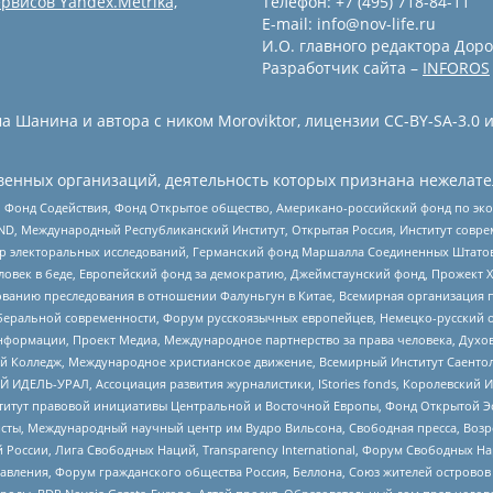
рвисов Yandex.Metrika,
Телефон: +7 (495) 718-84-11
E-mail: info@nov-life.ru
И.О. главного редактора Доро
Разработчик сайта –
INFOROS
 Шанина и автора с ником Moroviktor, лицензии CC-BY-SA-3.0 
енных организаций, деятельность которых признана нежелате
 Фонд Содействия, Фонд Открытое общество, Американо-российский фонд по э
 Международный Республиканский Институт, Открытая Россия, Институт совре
р электоральных исследований, Германский фонд Маршалла Соединенных Штатов
еловек в беде, Европейский фонд за демократию, Джеймстаунский фонд, Прожект
дованию преследования в отношении Фалуньгун в Китае, Всемирная организация 
беральной современности, Форум русскоязычных европейцев, Немецко-русский о
формации, Проект Медиа, Международное партнерство за права человека, Духов
 Колледж, Международное христианское движение, Всемирный Институт Саентол
 ИДЕЛЬ-УРАЛ, Ассоциация развития журналистики, IStories fonds, Королевск
r, Институт правовой инициативы Центральной и Восточной Европы, Фонд Открытой Э
ты, Международный научный центр им Вудро Вильсона, Свободная пресса, Возро
России, Лига Свободных Наций, Transparеncy International, Форум Свободных Н
правления, Форум гражданского общества Россия, Беллона, Союз жителей острово