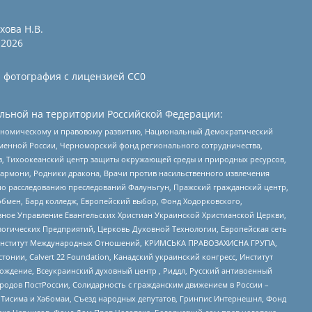
хова Н.В.
2026
и фотография с лицензией СС0
льной на территории Российской Федерации:
кономическому и правовому развитию, Национальный Демократический
менной России, Черноморский фонд регионального сотрудничества,
, Тихоокеанский центр защиты окружающей среды и природных ресурсов,
 Хармони, Родники дракона, Врачи против насильственного извлечения
по расследованию преследований Фалуньгун, Пражский гражданский центр,
бмен, Бард колледж, Европейский выбор, Фонд Ходорковского,
ное Управление Евангельских Христиан Украинской Христианской Церкви,
огических Предприятий, Церковь Духовной Технологии, Европейская сеть
ий Институт Международных Отношений, КРИМСЬКА ПРАВОЗАХИСНА ГРУПА,
стонии, Calvert 22 Foundation, Канадский украинский конгресс, Институт
ждение, Всеукраинский духовный центр , Риддл, Русский антивоенный
ародов ПостРоссии, Солидарность с гражданским движением в России –
в Тисима и Хабомаи, Съезд народных депутатов, Гринпис Интернешнл, Фонд