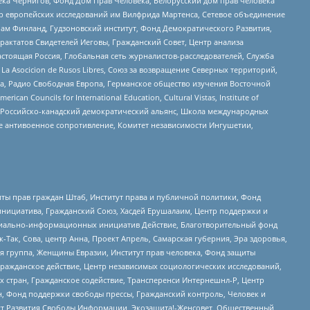
ека Чернигов, Фонд Дом Прав Человека, Белорусский дом прав человека
нтр европейских исследований им Вилфрида Мартенса, Сетевое объединение
Чам Финланд, Гудзоновский институт, Фонд Демократического Развития,
актатов Свидетелей Иеговы, Гражданский Совет, Центр анализа
астоящая Россия, Глобальная сеть журналистов-расследователей, Служба
a Asocicion de Rusos Libres, Союз за возвращение Северных территорий,
еста, Радио Свободная Европа, Германское общество изучения Восточной
ouncils for International Education, Cultural Vistas, Institute of
, Российско-канадский демократический альянс, Школа международных
е антивоенное сопротивление, Комитет независимости Ингушетии,
ты прав граждан Штаб, Институт права и публичной политики, Фонд
инициатива, Гражданский Союз, Хасдей Ерушалаим, Центр поддержки и
социально-информационных инициатив Действие, Благотворительный фонд
Так, Сова, центр Анна, Проект Апрель, Самарская губерния, Эра здоровья,
я группа, Женщины Евразии, Институт прав человека, Фонд защиты
Гражданское действие, Центр независимых социологических исследований,
стран, Гражданское содействие, Трансперенси Интернешнл-Р, Центр
н, Фонд поддержки свободы прессы, Гражданский контроль, Человек и
тут Развития Свободы Информации, Экозащита!-Женсовет, Общественный