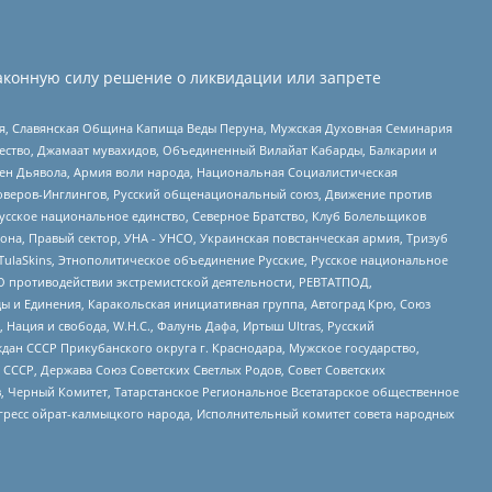
аконную силу решение о ликвидации или запрете
ья, Славянская Община Капища Веды Перуна, Мужская Духовная Семинария
щество, Джамаат мувахидов, Объединенный Вилайат Кабарды, Балкарии и
ден Дьявола, Армия воли народа, Национальная Социалистическая
роверов-Инглингов, Русский общенациональный союз, Движение против
усское национальное единство, Северное Братство, Клуб Болельщиков
а, Правый сектор, УНА - УНСО, Украинская повстанческая армия, Тризуб
 TulaSkins, Этнополитическое объединение Русские, Русское национальное
О противодействии экстремистской деятельности, РЕВТАТПОД,
ы и Единения, Каракольская инициативная группа, Автоград Крю, Союз
 Нация и свобода, W.H.С., Фалунь Дафа, Иртыш Ultras, Русский
ан СССР Прикубанского округа г. Краснодара, Мужское государство,
СССР, Держава Союз Советских Светлых Родов, Совет Советских
в, Черный Комитет, Татарстанское Региональное Всетатарское общественное
гресс ойрат-калмыцкого народа, Исполнительный комитет совета народных