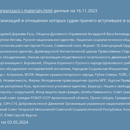
organizacii-i-materialy.html
данные на
16.11.2023
анизаций в отношении которых судом принято вступившее в з
 Родовой Державы Русь, Община Духовного Управления Асгардской Веси Беловод
детели Иеговы, Русское национальное единство, Национал-социалистическое об
истическая рабочая партия России, Славянский союз, Формат-18, Благородный Ор
ациональное единство, Древнерусской Инглистической церкви Православных Ста
ных объединениях, Омская организация общественного политического движения Р
рганизация п. Боровский, Община Коренного Русского народа Щелковского район
гиозное объединение последователей инглиизма, Народная Социальная Инициатива,
 г. Астрахани, ВОЛЯ, Меджлис крымскотатарского народа, Рубеж Севера, ТОЙС, 
6, Независимость, Фирма, Молодежная правозащитная группа МПГ, Курсом Правд
ая республика Русь, Арестантское уголовное единство, Башкорт, Нация и свобода,
орьбы с коррупцией, Фонд защиты прав граждан, Штабы Навального, Совет гражд
ный совет граждан РСФСР СССР Архангельской области, Проект Штурм, Граждане 
tsApp, СИЧ-С14, Добровольческое Движение Организации украинских националисто
ный Совет Татарской Автономной Советской Социалистической Республики, Кон
БТ, Я.МЫ Сергей Фургал
 на
03.05.2024