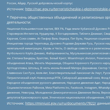
России, Айдар, Русский добровольческий корпус
Источник:
http://nac.gov.ru/terroristicheskie-i-ekstremistskie-
* Перечень общественных объединений и религиозных орг
деятельности:
Национал-большевистская партия, ВЕК РА, Рада земли Кубанской Духовно
Староверов-Инглингов, Нурджулар, К Богодержавию, Таблиги Джамаат, Сви
Карачая, Союз славян, Ат-Такфир Валь-Хиджра, Пит Буль, Национал-социал
Инициатива города Череповца, Духовно-Родовая Держава Русь, Русское н
нелегальной иммиграции, Кровь и Честь, О свободе совести и о религиоз
Футбольного Клуба Динамо, Файзрахманисты, Мусульманская религиозная о
им. Степана Бандеры, Братство, Белый Крест, Misanthropic division, Рели
объединение Атака, Мечеть Мирмамеда, Община Коренного Русского народа
Артподготовка, Штольц, В честь иконы Божией Матери Державная, Сектор 1
Славянских Сил Руси, Алля-Аят, Благотворительный пансионат Ак Умут, Русск
Патриотический клуб-Новокузнецк/РПК, Сибирский державный союз, Фонд б
Народное объединение русского движения, Народное движение Адат, Народ
Социалистических Районов, Meta Platforms Inc, Facebook, Instagram, Wha
движение, Невоград, Молодежное Демократическое Движение Весна, Верхов
депутатов Красноярского края, Этническое национальное объединение, ЛГ
Источник:
https://minjust.gov.ru/ru/documents/7822/
данные