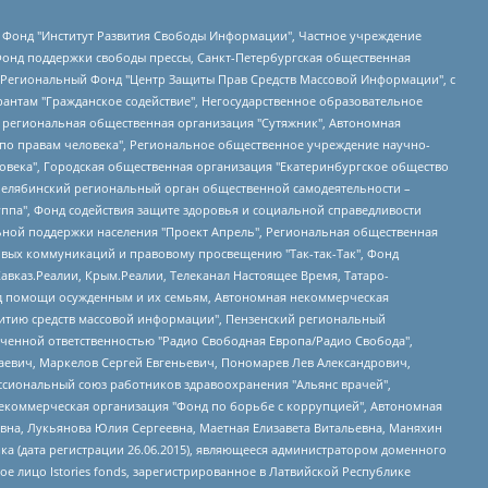
евосточное общественное движение "Маяк", Санкт-Петербургская ЛГБТ-инициативная группа "Выход", Инициативная группа ЛГБТ+ "Реверс", Алексеев Андрей Викторович, Бекбулатова Таисия Львовна, Беляев Иван Михайлович, Владыкина Елена Сергеевна, Гельман Марат Александрович, Никульшина Вероника Юрьевна, Толоконникова Надежда Андреевна, Шендерович Виктор Анатольевич, Общество с ограниченной ответственностью "Данное сообщение", Общество с ограниченной ответственностью Издательский дом "Новая глава", Айнбиндер Александра Александровна, Московский комьюнити-центр для ЛГБТ+инициатив, Благотворительный фонд развития филантропии, Deutsche Welle (Германия, Kurt-Schumacher-Strasse 3, 53113 Bonn), Борзунова Мария Михайловна, Воробьев Виктор Викторович, Голубева Анна Львовна, Константинова Алла Михайловна, Малкова Ирина Владимировна, Мурадов Мурад Абдулгалимович, Осетинская Елизавета Николаевна, Понасенков Евгений Николаевич, Ганапольский Матвей Юрьевич, Киселев Евгений Алексеевич, Борухович Ирина Григорьевна, Дремин Иван Тимофеевич, Дубровский Дмитрий Викторович, Красноярская региональная общественная организация поддержки и развития альтернативных образовательных технологий и межкультурных коммуникаций "ИНТЕРРА", Маяковская Екатерина Алексеевна, Фейгин Марк Захарович, Филимонов Андрей Викторович, Дзугкоева Регина Николаевна, Доброхотов Роман Александрович, Дудь Юрий Александрович, Елкин Сергей Владимирович, Кругликов Кирилл Игоревич, Сабунаева Мария Леонидовна, Семенов Алексей Владимирович, Шаинян Карен Багратович, Шульман Екатерина Михайловна, Асафьев Артур Валерьевич, Вахштайн Виктор Семенович, Венедиктов Алексей Алексеевич, Лушникова Екатерина Евгеньевна, Волков Леонид Михайлович, Невзоров Александр Глебович, Пархоменко Сергей Борисович, Сироткин Ярослав Николаевич, Кара-Мурза Владимир Владимирович, Баранова Наталья Владимировна, Гозман Леонид Яковлевич, Кагарлицкий Борис Юльевич, Климарев Михаил Валерьевич, Милов Владимир Станиславович, Автономная некоммерческая организация Краснодарский центр современного искусства "Типография", Моргенштерн Алишер Тагирович, Соболь Любовь Эдуардовна, Общество с ограниченной ответственностью "ЛИЗА НОРМ", Каспаров Гарри Кимович, Ходорковский Михаил Борисович, Общество с ограниченной ответственностью "Апрельские тезисы", Данилович Ирина Брониславовна, Кашин Олег Владимирович, Петров Николай Владимирович, Пивоваров Алексей Владимирович, Соколов Михаил Владимирович, Цветкова Юлия Владимировна, Чичваркин Евгений Александрович, Комитет против пыток/Команда против пыток, Общество с ограниченной ответственностью "Первый научный", Общество с ограниченной ответственностью "Вертолет и ко", Белоцерковская Вероника Борисовна, Кац Максим Евгеньевич, Лазарева Татьяна Юрьевна, Шаведдинов Руслан Табризович, Яшин Илья Валерьевич, Общество с ограниченной ответственностью "Иноагент ААВ", Алешковский Дмитрий Петрович, Альбац Евгения Марковна, Быков Дмитрий Львович, Галямина Юлия Евгеньевна, Лойко Сергей Леонидович, Мартынов Кирилл Константинович, Медведев Сергей Александрович, Крашенинников Федор Геннадиевич, Гордеева Катерина Вл