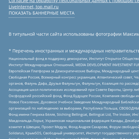
Согласие на обработку персональных данных с помощью се
LiveInternet, top.mail.ru
ПОКАЗАТЬ БАННЕРНЫЕ МЕСТА
В титульной части сайта использованы фотографии Максима
* Перечень иностранных и международных неправительств
Национальный фонд в поддержку демократии, Институт Открытое Общество
Институт Международных Отношений, MEDIA DEVELOPMENT INVESTMENT FUND,
Европейская Платформа за Демократические Выборы, Международный цент
Свободная Россия, Всемирный конгресс украинцев, Атлантический совет, Ч
органов, Фалунь Дафа, Друзья Фалуньгун, Фалуньгун, Коалиция по рассле
Ассоциация школ политических исследований при Совете Европы, Центр ли
Оксфордский российский фонд, Фонд Будущее России, Компания свободы ин
Новое Поколение, Духовное Учебное Заведение Международный Библейский
организаций по наблюдению за выборами, Республика Польша, СВОБОДНЫЙ
Фонд имени Генриха Бёлля, Stichting Bellingcat, Bellingcat Ltd, The Inside
Макдональда-Лорье, Украинская национальная федерация Канады, Декабрис
комитет в Швеции, Проект Медуза, Фонд Андрея Сахарова, Форум свободной 
Solidarus, КрымSOS, Свободный университет, Институт государственного у