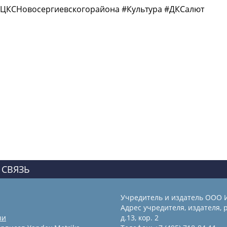
ЦКСНовосергиевскогорайона #Культура #ДКСалют
 СВЯЗЬ
Учредитель и издатель ООО 
Адрес учредителя, издателя, р
зи
д.13, кор. 2