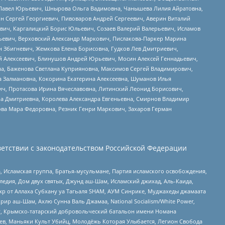
й Павел Юрьевич, Шнырова Ольга Вадимовна, Чанышева Лилия Айратовна,
ин Сергей Георгиевич, Пивоваров Андрей Сергеевич, Аверин Виталий
вич, Каргалицкий Борис Юльевич, Созаев Валерий Валерьевич, Исламов
льевич, Верховский Александр Маркович, Пислакова-Паркер Марина
н Збигневич, Жемкова Елена Борисовна, Гудков Лев Дмитриевич,
й Алексеевич, Блинушов Андрей Юрьевич, Мосин Алексей Геннадьевич,
а, Баженова Светлана Куприяновна, Максимов Сергей Владимирович,
а Залмановна, Кокорина Екатерина Алексеевна, Шуманов Илья
ч, Протасова Ирина Вячеславовна, Литинский Леонид Борисович,
а Дмитриевна, Королева Александра Евгеньевна, Смирнов Владимир
ова Мара Федоровна, Резник Генри Маркович, Захаров Герман
етствии с законодательством Российской Федерации
 Исламская группа, Братья-мусульмане, Партия исламского освобождения,
едия, Дом двух святых, Джунд аш-Шам, Исламский джихад, Аль-Каида,
жр от Аллаха Субхану уа Тагьаля SHAM, АУМ Синрике, Муджахеды джамаата
рир аш-Шам, Ахлю Сунна Валь Джамаа, National Socialism/White Power,
рг, Крымско-татарский добровольческий батальон имени Номана
оев, Маньяки Культ Убийц, Молодёжь Которая Улыбается, Легион Свобода