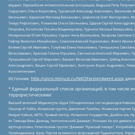
вердикт, Евразийская антимонопольная ассоциация, Бедушев Петр Петрови
Сидорович Ольга Борисовна, Туровский Александр Алексеевич, Васильева А
Евгеньевич, Барахоев Магомед Бекханович, Шарипков Олег Викторович, М
Тимур Рифгатович, Романова Ольга Евгеньевна, Щаров Сергей Алексадрови
Петровна, Кочеткова Татьяна Владимировна, Чуркина Наталья Валерьевна, 
Илларионова Юлия Юрьевна, Саранг Анна Васильевна, Захарова Светлана 
Гефтер Валентин Михайлович, Симонов Алексей Кириллович, Флиге Ирина 
Беляев Сергей Иванович, Голубева Елена Николаевна, Ганнушкина Светлана
Вячеславович, Арапова Галина Юрьевна, Свечников Анатолий Мариевич, П
Лукашевский Сергей Маркович, Бахмин Вячеслав Иванович, Шабад Анатоли
Александрович, Вицин Сергей Ефимович, Золотухин Борис Андреевич, Леви
Константинович
Источник:
http://unro.minjust.ru/NKOForeignAgent.aspx
данн
* Единый федеральный список организаций, в том числе и
террористическими:
Высший военный Маджлисуль Шура Объединенных сил моджахедов Кавказа, Ко
Лашкар-И-Тайба, Исламская группа, Движение Талибан, Исламская партия Т
Имарат Кавказ, АБТО, Правый сектор, Исламское государство, Джабха аль-
Ат-Тавхида Валь-Джихад, Чистопольский Джамаат, Рохнамо ба суи давлати и
Артподготовка, Религиозная группа “Джамаат “Красный пахарь”, Колумбайн
Челебиджихана, Азов, Партия исламского возрождения Таджикистана, Народ