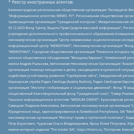
* Реестр иностранных агентов:
Калининградская региональная общественная организация "Экозащита!-Женсовет", Фонд содействия защите прав и свобод граждан "Общественный вердикт", Фонд "Институт Развития Свободы Информации", Частное учреждение "Информационное агентство МЕМО. РУ", Региональная общественная организация "Общественная комиссия по сохранению наследия академика Сахарова", Фонд поддержки свободы прессы, Санкт-Петербургская общественная правозащитная организация "Гражданский контроль", Межрегиональная общественная организация "Информационно-просветительский центр "Мемориал", Региональный Фонд "Центр Защиты Прав Средств Массовой Информации", с 05.12.2023 Фонд "Центр Защиты Прав Средств массовой информации", Региональная общественная благотворительная организация помощи беженцам и мигрантам "Гражданское содействие", Негосударственное образовательное учреждение дополнительного профессионального образования (повышение квалификации) специалистов "АКАДЕМИЯ ПО ПРАВАМ ЧЕЛОВЕКА", Свердловская региональная общественная организация "Сутяжник", Автономная некоммерческая организация "Центр независимых социологических исследований", Союз общественных объединений "Российский исследовательский центр по правам человека", Региональное общественное учреждение научно-информационный центр "МЕМОРИАЛ", Некоммерческая организация "Фонд защиты гласности", Автономная некоммерческая организация "Институт прав человека", Городская общественная организация "Екатеринбургское общество "МЕМОРИАЛ", Городская общественная организация "Рязанское историко-просветительское и правозащитное общество "Мемориал" (Рязанский Мемориал), Челябинский региональный орган общественной самодеятельности – женское общественное объединение "Женщины Евразии", Челябинский региональный орган общественной самодеятельности "Уральская правозащитная группа", Фонд содействия защите здоровья и социальной справедливости имени Андрея Рылькова, Автономная Некоммерческая Организация "Аналитический Центр Юрия Левады", Автономная некоммерческая организация социальной поддержки населения "Проект Апрель", Региональная общественная организация помощи женщинам и детям, находящимся в кризисной ситуации "Информационно-методический центр "Анна", Фонд содействия развитию массовых коммуникаций и правовому просвещению "Так-так-Так", Фонд содействия устойчивому развитию "Серебряная тайга", Свердловский региональный общественный фонд социальных проектов "Новое время", "Idel.Реалии", Кавказ.Реалии, Крым.Реалии, Телеканал Настоящее Время, Татаро-башкирская служба Радио Свобода (Azatliq Radiosi), Радио Свободная Европа/Радио Свобода (PCE/PC), "Сибирь.Реалии", "Фактограф", Благотворительный фонд помощи осужденным и их семьям, Автономная некоммерческая организация "Институт глобализации и социальных движений", Фонд "В защиту прав заключенных", Частное учреждение "Центр поддержки и содействия развитию средств массовой информации", Пензенский региональный общественный благотворительный фонд "Гражданский союз", "Север.Реалии", Некоммерческая организация Фонд "Правовая инициатива", Общество с ограниченной ответственностью "Радио Свободная Европа/Радио Свобода", Чешское информационное агентство "MEDIUM-ORIENT", Красноярская региональная общественная организация "Мы против СПИДа", Камалягин Денис Николаевич, Маркелов Сергей Евгеньевич, Пономарев Лев Александрович, Савицкая Людмила Алексеевна, Автоно