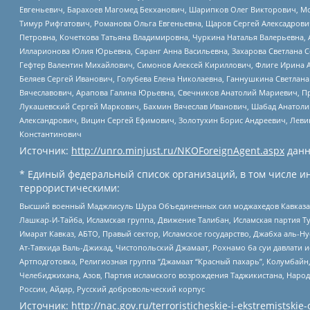
Евгеньевич, Барахоев Магомед Бекханович, Шарипков Олег Викторович, М
Тимур Рифгатович, Романова Ольга Евгеньевна, Щаров Сергей Алексадрови
Петровна, Кочеткова Татьяна Владимировна, Чуркина Наталья Валерьевна, 
Илларионова Юлия Юрьевна, Саранг Анна Васильевна, Захарова Светлана 
Гефтер Валентин Михайлович, Симонов Алексей Кириллович, Флиге Ирина 
Беляев Сергей Иванович, Голубева Елена Николаевна, Ганнушкина Светлана
Вячеславович, Арапова Галина Юрьевна, Свечников Анатолий Мариевич, П
Лукашевский Сергей Маркович, Бахмин Вячеслав Иванович, Шабад Анатоли
Александрович, Вицин Сергей Ефимович, Золотухин Борис Андреевич, Леви
Константинович
Источник:
http://unro.minjust.ru/NKOForeignAgent.aspx
данн
* Единый федеральный список организаций, в том числе и
террористическими:
Высший военный Маджлисуль Шура Объединенных сил моджахедов Кавказа, Ко
Лашкар-И-Тайба, Исламская группа, Движение Талибан, Исламская партия Т
Имарат Кавказ, АБТО, Правый сектор, Исламское государство, Джабха аль-
Ат-Тавхида Валь-Джихад, Чистопольский Джамаат, Рохнамо ба суи давлати и
Артподготовка, Религиозная группа “Джамаат “Красный пахарь”, Колумбайн
Челебиджихана, Азов, Партия исламского возрождения Таджикистана, Народ
России, Айдар, Русский добровольческий корпус
Источник:
http://nac.gov.ru/terroristicheskie-i-ekstremistskie-