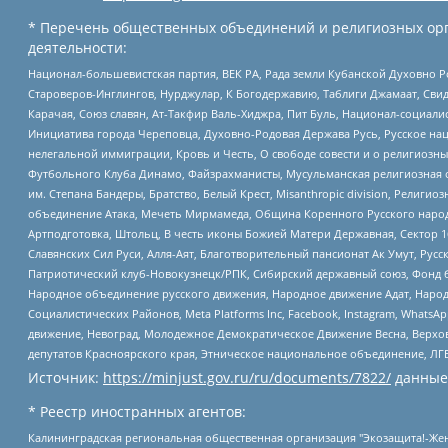
* Перечень общественных объединений и религиозных орг
деятельности:
Национал-большевистская партия, ВЕК РА, Рада земли Кубанской Духовно
Староверов-Инглингов, Нурджулар, К Богодержавию, Таблиги Джамаат, Сви
Карачая, Союз славян, Ат-Такфир Валь-Хиджра, Пит Буль, Национал-социал
Инициатива города Череповца, Духовно-Родовая Держава Русь, Русское н
нелегальной иммиграции, Кровь и Честь, О свободе совести и о религиоз
Футбольного Клуба Динамо, Файзрахманисты, Мусульманская религиозная о
им. Степана Бандеры, Братство, Белый Крест, Misanthropic division, Рели
объединение Атака, Мечеть Мирмамеда, Община Коренного Русского народа
Артподготовка, Штольц, В честь иконы Божией Матери Державная, Сектор 1
Славянских Сил Руси, Алля-Аят, Благотворительный пансионат Ак Умут, Русск
Патриотический клуб-Новокузнецк/РПК, Сибирский державный союз, Фонд б
Народное объединение русского движения, Народное движение Адат, Народ
Социалистических Районов, Meta Platforms Inc, Facebook, Instagram, Wha
движение, Невоград, Молодежное Демократическое Движение Весна, Верхов
депутатов Красноярского края, Этническое национальное объединение, ЛГ
Источник:
https://minjust.gov.ru/ru/documents/7822/
данные
* Реестр иностранных агентов:
Калининградская региональная общественная организация "Экозащита!-Женсовет", Фонд содействия защите прав и свобод граждан "Общественный вердикт", Фонд "Институт Развития Свободы Информации", Частное учреждение "Информационное агентство МЕМО. РУ", Региональная общественная организация "Общественная комиссия по сохранению наследия академика Сахарова", Фонд поддержки свободы прессы, Санкт-Петербургская общественная правозащитная организация "Гражданский контроль", Межрегиональная общественная организация "Информационно-просветительский центр "Мемориал", Региональный Фонд "Центр Защиты Прав Средств Массовой Информации", с 05.12.2023 Фонд "Центр Защиты Прав Средств массовой информации", Региональная общественная благотворительная организация помощи беженцам и мигрантам "Гражданское содействие", Негосударственное образовательное учреждение дополнительного профессионального образования (повышение квалификации) специалистов "АКАДЕМИЯ ПО ПРАВАМ ЧЕЛОВЕКА", Свердловская региональная общественная организация "Сутяжник", Автономная некоммерческая организация "Центр независимых социологических исследований", Союз общественных объединений "Российский исследовательский центр по правам человека", Региональное общественное учреждение научно-информационный центр "МЕМОРИАЛ", Некоммерческая организация "Фонд защиты гласности", Автономная некоммерческая организация "Институт прав человека", Городская общественная организация "Екатеринбургское общество "МЕМОРИАЛ", Городская общественная организация "Рязанское историко-просветительское и правозащитное общество "Мемориал" (Рязанский Мемориал), Челябинский региональный орган общественной самодеятельности – женское общественное объединение "Женщины Евразии", Челябинский региональный орган общественной самодеятельности "Уральская правозащитная группа", Фонд содействия защите здоровья и социальной справедливости имени Андрея Рылькова, Автономная Некоммерческая Организация "Аналитический Центр Юрия Левады", Автономная некоммерческая организация социальной поддержки населения "Проект Апрель", Региональная общественная организация помощи женщинам и детям, находящимся в кризисной ситуации "Информационно-методический центр "Анна", Фонд содействия развитию массовых коммуникаций и правовому просвещению "Так-так-Так", Фонд содействия устойчивому развитию "Серебряная тайга", Свердловский региональный общественный фонд социальных проектов "Новое время", "Idel.Реалии", Кавказ.Реалии, Крым.Реалии, Телеканал Настоящее Время, Татаро-башкирская служба Радио Свобода (Azatliq Radiosi), Радио Свободная Европа/Радио Свобода (PCE/PC), "Сибирь.Реалии", "Фактограф", Благотворительный фонд помощи осужденным и их семьям, Автономная некоммерческая организация "Институт глобализации и социальных движений", Фонд "В защиту прав заключенных", Частное учреждение "Центр поддержки и содействия развитию средств массовой информации", Пензенский региональный общественный благотворительный фонд "Гражданский союз", "Север.Реалии", Некоммерческая организация Фонд "Правовая инициатива", Общество с ограниченной ответственностью "Радио Свободная Европа/Радио Свобода", Чешское информационное агентство "MEDIUM-ORIENT", Красноярская региональная общественная организация "Мы против СПИДа", Камалягин Денис Николаевич, Маркелов Сергей Евгеньевич, Пономарев Лев Александрович, Савицкая Людмила Алексеевна, Автоно