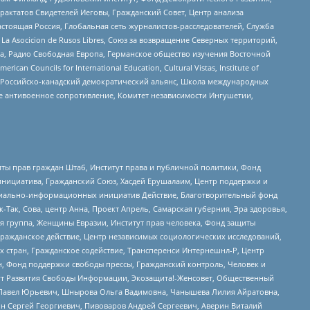
актатов Свидетелей Иеговы, Гражданский Совет, Центр анализа
астоящая Россия, Глобальная сеть журналистов-расследователей, Служба
a Asocicion de Rusos Libres, Союз за возвращение Северных территорий,
еста, Радио Свободная Европа, Германское общество изучения Восточной
ouncils for International Education, Cultural Vistas, Institute of
, Российско-канадский демократический альянс, Школа международных
е антивоенное сопротивление, Комитет независимости Ингушетии,
ты прав граждан Штаб, Институт права и публичной политики, Фонд
инициатива, Гражданский Союз, Хасдей Ерушалаим, Центр поддержки и
социально-информационных инициатив Действие, Благотворительный фонд
Так, Сова, центр Анна, Проект Апрель, Самарская губерния, Эра здоровья,
я группа, Женщины Евразии, Институт прав человека, Фонд защиты
Гражданское действие, Центр независимых социологических исследований,
стран, Гражданское содействие, Трансперенси Интернешнл-Р, Центр
н, Фонд поддержки свободы прессы, Гражданский контроль, Человек и
тут Развития Свободы Информации, Экозащита!-Женсовет, Общественный
й Павел Юрьевич, Шнырова Ольга Вадимовна, Чанышева Лилия Айратовна,
ин Сергей Георгиевич, Пивоваров Андрей Сергеевич, Аверин Виталий