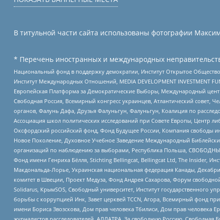
В титульной части сайта использованы фотографии Максима
* Перечень иностранных и международных неправительств
Национальный фонд в поддержку демократии, Институт Открытое Общество
Институт Международных Отношений, MEDIA DEVELOPMENT INVESTMENT FUND,
Европейская Платформа за Демократические Выборы, Международный цент
Свободная Россия, Всемирный конгресс украинцев, Атлантический совет, Ч
органов, Фалунь Дафа, Друзья Фалуньгун, Фалуньгун, Коалиция по рассле
Ассоциация школ политических исследований при Совете Европы, Центр ли
Оксфордский российский фонд, Фонд Будущее России, Компания свободы ин
Новое Поколение, Духовное Учебное Заведение Международный Библейский
организаций по наблюдению за выборами, Республика Польша, СВОБОДНЫЙ
Фонд имени Генриха Бёлля, Stichting Bellingcat, Bellingcat Ltd, The Inside
Макдональда-Лорье, Украинская национальная федерация Канады, Декабрис
комитет в Швеции, Проект Медуза, Фонд Андрея Сахарова, Форум свободной 
Solidarus, КрымSOS, Свободный университет, Институт государственного у
борьбы с коррупцией Инк, Завет церквей TCCN, Агора, Всемирный фонд при
имени Бориса Звозскова, Дом прав человека Тбилиси, Дом прав человека Ер
журналистов расследователей, АЛЛАТРА, За свободную Россию, Свободная Б