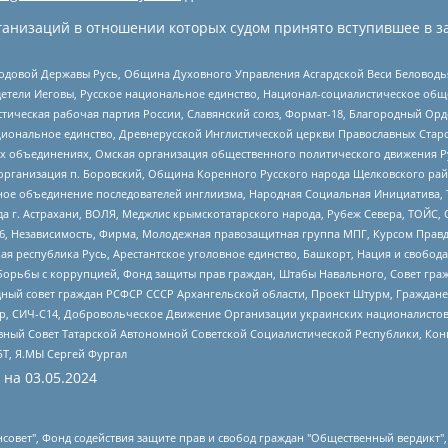
анизаций в отношении которых судом принято вступившее в з
 Родовой Державы Русь, Община Духовного Управления Асгардской Веси Беловод
детели Иеговы, Русское национальное единство, Национал-социалистическое об
истическая рабочая партия России, Славянский союз, Формат-18, Благородный Ор
ациональное единство, Древнерусской Инглистической церкви Православных Ста
ных объединениях, Омская организация общественного политического движения Р
рганизация п. Боровский, Община Коренного Русского народа Щелковского район
гиозное объединение последователей инглиизма, Народная Социальная Инициатива,
 г. Астрахани, ВОЛЯ, Меджлис крымскотатарского народа, Рубеж Севера, ТОЙС, 
6, Независимость, Фирма, Молодежная правозащитная группа МПГ, Курсом Правд
ая республика Русь, Арестантское уголовное единство, Башкорт, Нация и свобода,
орьбы с коррупцией, Фонд защиты прав граждан, Штабы Навального, Совет гражд
ный совет граждан РСФСР СССР Архангельской области, Проект Штурм, Граждане 
tsApp, СИЧ-С14, Добровольческое Движение Организации украинских националисто
ный Совет Татарской Автономной Советской Социалистической Республики, Кон
БТ, Я.МЫ Сергей Фургал
 на
03.05.2024
мная некоммерческая организация "Центр по работе с проблемой насилия "НАСИЛИЮ.НЕТ", Межрегиональный профессиональный союз работников здравоохранения "Альянс врачей", Юридическое лицо, зарегистрированное в Латвийской Республике, SIA "Medusa Project" (регистрационный номер 40103797863, дата регистрации 10.06.2014), Некоммерческая организация "Фонд по борьбе с коррупцией", Автономная некоммерческая организация "Институт права и публичной политики", Баданин Роман Сергеевич, Гликин Максим Александрович, Железнова Мария Михайловна, Лукьянова Юлия Сергеевна, Маетная Елизавета Витальевна, Маняхин Петр Борисович, Чуракова Ольга Владимировна, Ярош Юлия Петровна, Юридическое лицо "The Insider SIA", зарегистрированное в Риге, Латвийская Республика (дата регистрации 26.06.2015), являющееся администратором доменного имени интернет-издания "The Insider SIA", https://theins.ru, Постернак Алексей Евгеньевич, Рубин Михаил Аркадьевич, Анин Роман Александрович, Юридическое лицо Istories fonds, зарегистрированное в Латвийской Республике (регистрационный номер 50008295751, дата регистрации 24.02.2020), Великовский Дмитрий Александрович, Долинина Ирина Николаевна, Мароховская Алеся Алексеевна, Шлейнов Роман Юрьевич, Шмагун Олеся Валентиновна, Общество с ограниченной ответственностью "Альтаир 2021", Общество с ограниченной ответственностью "Вега 2021", Общество с ограниченной ответственностью "Главный редактор 2021", Общество с ограниченной ответственностью "Ромашки монолит", Важенков Артем Валерьевич, Ивановская областная общественная организация "Центр гендерных исследований", Гурман Юрий Альбертович, Медиапроект "ОВД-Инфо", Егоров Владимир Владимирович, Жилинский Владимир Александрович, Общество с ограниченной ответственностью "ЗП", Иванова София Юрьевна, Карезина Инна Павловна, Кильтау Екатерина Викторовна, Петров Алексей Викторович, Пискунов Сергей Евгеньевич, Смирнов Сергей Сергеевич, Тихонов Михаил Сергеевич, Общество с ограниченной ответственностью "ЖУРНАЛИСТ-ИНОСТРАННЫЙ АГЕНТ", Арапова Галина Юрьевна, Вольтская Татьяна Анатольевна, Американская компания "Mason G.E.S. Anonymous Foundation" (США), являющаяся владельцем интернет-издания https://mnews.world/, Компания "Stichting Bellingcat", зарегистрированная в Нидерландах (дата регистрации 11.07.2018), Захаров Андрей Вячеславович, Клепиковская Екатерина Дмитриевна, Общество с ограниченной ответственностью "МЕМО", Перл Роман Александрович, Симонов Евгений Алексеевич, Соловьева Елена Анатольевна, Сотников Даниил Владимирович, Сурначева Елизавета Дмитриевна, Автономная некоммерческая организация по защите прав человека и информированию населения "Якутия – Наше Мнение", Общество с ограниченной ответственностью "Москоу диджитал медиа", с 26.01.2023 Общество с ограниченной ответственностью "Чайка Белые сады", Ветошкина Валерия Валерьевна, Заговора Максим Александрович, Межрегиональное общественное движение "Российская ЛГБТ - сеть", Оленичев Максим Владимирович, Павлов Иван Юрьевич, Скворцова Елена Сергеевна, Общество с ограниченной ответственностью "Как бы инагент", Кочетков Игорь Викторович, Общество с ограниченной ответственностью "Честные выборы", Еланчик Олег Александрович, Общество с ограниченной ответственностью "Нобелевский призыв", Гималова Регина Эмилевна, Григорьев Андрей Валерьевич, Григорьева Алина Александровна, Ассоциация по содействию защите прав призывников, альтернативнослужащих и военнослужащих "Правозащитная группа "Гражданин.Армия.Право", Хисамова Регина Фаритовна, Автономная некоммерческая организация по реализации социально-правовых программ "Лилит", Дальн