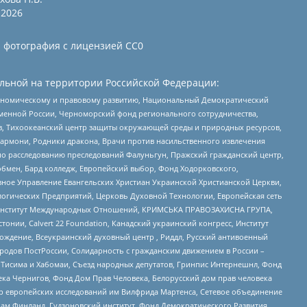
2026
и фотография с лицензией СС0
льной на территории Российской Федерации:
кономическому и правовому развитию, Национальный Демократический
менной России, Черноморский фонд регионального сотрудничества,
, Тихоокеанский центр защиты окружающей среды и природных ресурсов,
 Хармони, Родники дракона, Врачи против насильственного извлечения
по расследованию преследований Фалуньгун, Пражский гражданский центр,
бмен, Бард колледж, Европейский выбор, Фонд Ходорковского,
ное Управление Евангельских Христиан Украинской Христианской Церкви,
огических Предприятий, Церковь Духовной Технологии, Европейская сеть
ий Институт Международных Отношений, КРИМСЬКА ПРАВОЗАХИСНА ГРУПА,
стонии, Calvert 22 Foundation, Канадский украинский конгресс, Институт
ждение, Всеукраинский духовный центр , Риддл, Русский антивоенный
ародов ПостРоссии, Солидарность с гражданским движением в России –
в Тисима и Хабомаи, Съезд народных депутатов, Гринпис Интернешнл, Фонд
ека Чернигов, Фонд Дом Прав Человека, Белорусский дом прав человека
нтр европейских исследований им Вилфрида Мартенса, Сетевое объединение
Чам Финланд, Гудзоновский институт, Фонд Демократического Развития,