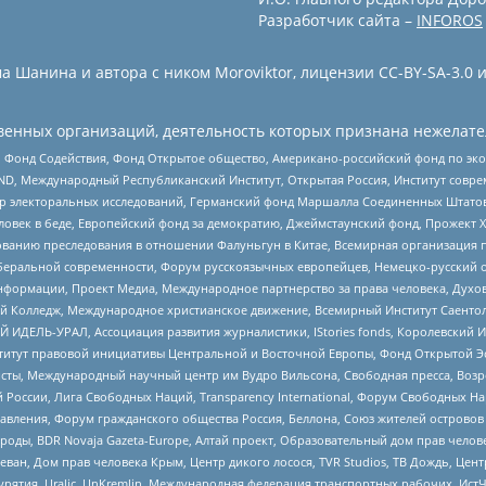
Разработчик сайта –
INFOROS
 Шанина и автора с ником Moroviktor, лицензии CC-BY-SA-3.0 
енных организаций, деятельность которых признана нежелате
 Фонд Содействия, Фонд Открытое общество, Американо-российский фонд по э
 Международный Республиканский Институт, Открытая Россия, Институт совре
р электоральных исследований, Германский фонд Маршалла Соединенных Штатов
еловек в беде, Европейский фонд за демократию, Джеймстаунский фонд, Прожект
дованию преследования в отношении Фалуньгун в Китае, Всемирная организация 
беральной современности, Форум русскоязычных европейцев, Немецко-русский о
формации, Проект Медиа, Международное партнерство за права человека, Духов
 Колледж, Международное христианское движение, Всемирный Институт Саентол
 ИДЕЛЬ-УРАЛ, Ассоциация развития журналистики, IStories fonds, Королевск
r, Институт правовой инициативы Центральной и Восточной Европы, Фонд Открытой Э
ты, Международный научный центр им Вудро Вильсона, Свободная пресса, Возро
России, Лига Свободных Наций, Transparеncy International, Форум Свободных Н
правления, Форум гражданского общества Россия, Беллона, Союз жителей острово
роды, BDR Novaja Gazeta-Europe, Алтай проект, Образовательный дом прав челов
еван, Дом прав человека Крым, Центр дикого лосося, TVR Studios, ТВ Дождь, Це
урятия, Uralic, UnKremlin, Международная федерация транспортных рабочих, Ист