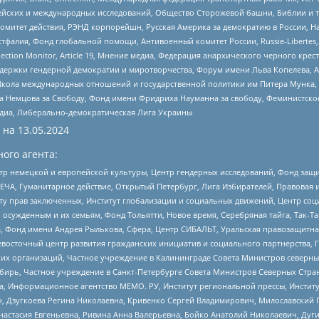
ейских и международных исследований, Общество Сторожевой башни, Библии и тр
омитет действия, РЭНД корпорейшн, Русская Америка за демократию в России, Н
фалия, Фонд глобальной помощи, Антивоенный комитет России, Russie-Libertes, L
lection Monitor, Article 19, Мнение медиа, Федерация анархического черного кр
и гендерной демократии и миротворчества, Форум имени Льва Копелева, American C
г, Школа международных отношений и государственной политики им Питера Мунка
 Немцова за Свободу, Фонд имени Фридриха Науманна за свободу, Феминистско
медиа, Либерально-демократическая Лига Украины
 на
13.05.2024
ого агента:
р немецкой и европейской культуры, Центр гендерных исследований, Фонд защи
ЧА, Гуманитарное действие, Открытый Петербург, Лига Избирателей, Правовая 
иту прав заключенных, Институт глобализации и социальных движений, Центр 
ужденным и их семьям, Фонд Тольятти, Новое время, Серебряная тайга, Так-Так-
, Фонд имени Андрея Рылькова, Сфера, Центр СИБАЛЬТ, Уральская правозащитна
невосточный центр развития гражданских инициатив и социального партнерства, 
 организаций, Частное учреждение в Калининграде Совета Министров северных 
бирь, Частное учреждение в Санкт-Петербурге Совета Министров Северных Стра
а, Информационное агентство МЕМО. РУ, Институт региональной прессы, Инсти
ч, Дзугкоева Регина Николаевна, Кривенко Сергей Владимирович, Милославски
настасия Евгеньевна, Ривина Анна Валерьевна, Бойко Анатолий Николаевич, Дуг