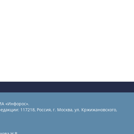
ИА «Инфорос».
едакции: 117218, Россия, г. Москва, ул. Кржижановского,
хова Н.В.