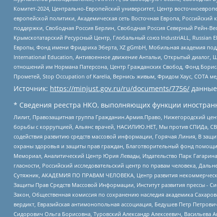
Комитет-2024, Центрально-Европейский университет, Центр восточноевроп
европейской политики, Академическая сеть Восточная Европа, Российский к
поддержки, Свободная Россия Берлин, Свободная Россия Северный Рейн-Вест
Крымскотатарский Ресурсный Центр, Глобальный союз IndustriALL, Russian E
Европы, Фонд имени Фридриха Эберта, XZ gGmbH, Мобильная академия поддержк
International Education, Антивоенное движение Антальи, Открытый диало
отношений им Нормана Патерсона, Центр Гражданских Свобод, Фонд Бориса
Прометей, Stop Occupation of Karelia, Вернись живым, Фридом Хаус, СОТА 
Источник:
https://minjust.gov.ru/ru/documents/7756/
данные
* Сведения реестра НКО, выполняющих функции иностранн
Лилит, Правозащитная группа Гражданин.Армия.Право, Нижегородский цент
борьбы с коррупцией, Альянс врачей, НАСИЛИЮ.НЕТ, Мы против СПИДа, СВЕ
содействия развитию средств массовой информации, Горячая Линия, В защ
охраны здоровья и защиты прав граждан, Благотворительный фонд помощи ос
Мемориал, Аналитический Центр Юрия Левады, Издательство Парк Гагарина
гласности, Российский исследовательский центр по правам человека, Даль
Сутяжник, АКАДЕМИЯ ПО ПРАВАМ ЧЕЛОВЕКА, Центр развития некоммерческих
Защиты Прав Средств Массовой Информации, Институт развития прессы - Си
Закон, Общественная комиссия по сохранению наследия академика Сахаров
вердикт, Евразийская антимонопольная ассоциация, Бедушев Петр Петрови
Сидорович Ольга Борисовна, Туровский Александр Алексеевич, Васильева А