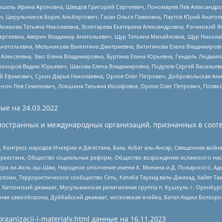
ошель Ирина Ароновна, Шведов Григорий Сергеевич, Пономарев Лев Александро
ч, Цирульников Борис Альбертович, Гасан Ольга Павловна, Паутов Юрий Анато
Акимова Татьяна Николаевна, Золотарева Екатерина Александровна, Рачинский Я
Сергеевна, Аверин Владимир Анатольевич, Щур Татьяна Михайловна, Щур Никола
Анатольевна, Мельникова Валентина Дмитриевна, Вититинова Елена Владимировн
 Алексеевна, Закс Елена Владимировна, Буртина Елена Юрьевна, Гендель Людмил
рохоров Вадим Юрьевич, Шахова Елена Владимировна, Подузов Сергей Васильеви
й Ефимович, Сухих Дарья Николаевна, Орлов Олег Петрович, Добровольская Анн
нсон Лев Семенович, Локшина Татьяна Иосифовна, Орлов Олег Петрович, Поляк
ые на
24.03.2022
ностранных и международных организаций, признанных в соотв
нгресс народов Ичкерии и Дагестана, База, Асбат аль-Ансар, Священная война,
уркестана, Общество социальных реформ, Общество возрождения исламского насл
Нусра ли-Ахль аш-Шам, Народное ополчение имени К. Минина и Д. Пожарского, Ад
сломи, Террористическое сообщество Сеть, Катиба Таухид валь-Джихад, Хайят Тах
, Хатлонский джамаат, Мусульманская религиозная группа п. Кушкуль г. Оренбу
ная самооборона, Дуббайский джамаат, московская ячейка, Батал-Хаджи Белхор
organizacii-i-materialy.html
данные на
16.11.2023