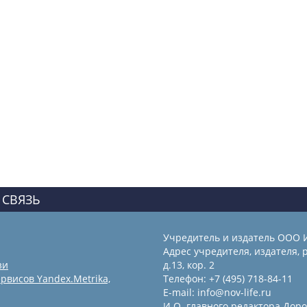
 СВЯЗЬ
Учредитель и издатель ООО 
Адрес учредителя, издателя, р
зи
д.13, кор. 2
рвисов Yandex.Metrika,
Телефон: +7 (495) 718-84-11
E-mail: info@nov-life.ru
И.О. главного редактора Доро