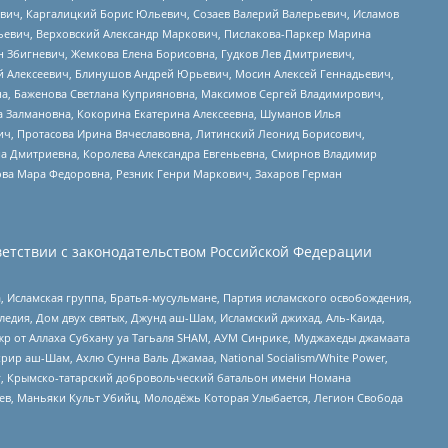
вич, Каргалицкий Борис Юльевич, Созаев Валерий Валерьевич, Исламов
льевич, Верховский Александр Маркович, Пислакова-Паркер Марина
н Збигневич, Жемкова Елена Борисовна, Гудков Лев Дмитриевич,
й Алексеевич, Блинушов Андрей Юрьевич, Мосин Алексей Геннадьевич,
а, Баженова Светлана Куприяновна, Максимов Сергей Владимирович,
а Залмановна, Кокорина Екатерина Алексеевна, Шуманов Илья
ч, Протасова Ирина Вячеславовна, Литинский Леонид Борисович,
а Дмитриевна, Королева Александра Евгеньевна, Смирнов Владимир
ова Мара Федоровна, Резник Генри Маркович, Захаров Герман
етствии с законодательством Российской Федерации
 Исламская группа, Братья-мусульмане, Партия исламского освобождения,
едия, Дом двух святых, Джунд аш-Шам, Исламский джихад, Аль-Каида,
жр от Аллаха Субхану уа Тагьаля SHAM, АУМ Синрике, Муджахеды джамаата
рир аш-Шам, Ахлю Сунна Валь Джамаа, National Socialism/White Power,
рг, Крымско-татарский добровольческий батальон имени Номана
оев, Маньяки Культ Убийц, Молодёжь Которая Улыбается, Легион Свобода