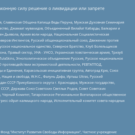
аконную силу решение о ликвидации или запрете
ья, Славянская Община Капища Веды Перуна, Мужская Духовная Семинария
щество, Джамаат мувахидов, Объединенный Вилайат Кабарды, Балкарии и
ден Дьявола, Армия воли народа, Национальная Социалистическая
роверов-Инглингов, Русский общенациональный союз, Движение против
усское национальное единство, Северное Братство, Клуб Болельщиков
а, Правый сектор, УНА - УНСО, Украинская повстанческая армия, Тризуб
 TulaSkins, Этнополитическое объединение Русские, Русское национальное
О противодействии экстремистской деятельности, РЕВТАТПОД,
ы и Единения, Каракольская инициативная группа, Автоград Крю, Союз
 Нация и свобода, W.H.С., Фалунь Дафа, Иртыш Ultras, Русский
ан СССР Прикубанского округа г. Краснодара, Мужское государство,
СССР, Держава Союз Советских Светлых Родов, Совет Советских
в, Черный Комитет, Татарстанское Региональное Всетатарское общественное
гресс ойрат-калмыцкого народа, Исполнительный комитет совета народных
евосточное общественное движение "Маяк", Санкт-Петербургская ЛГБТ-инициативная группа "Выход", Инициативная группа ЛГБТ+ "Реверс", Алексеев Андрей Викторович, Бекбулатова Таисия Львовна, Беляев Иван Михайлович, Владыкина Елена Сергеевна, Гельман Марат Александрович, Никульшина Вероника Юрьевна, Толоконникова Надежда Андреевна, Шендерович Виктор Анатольевич, Общество с ограниченной ответственностью "Данное сообщение", Общество с ограниченной ответственностью Издательский дом "Новая глава", Айнбиндер Александра Александровна, Московский комьюнити-центр для ЛГБТ+инициатив, Благотворительный фонд развития филантропии, Deutsche Welle (Германия, Kurt-Schumacher-Strasse 3, 53113 Bonn), Борзунова Мария Михайловна, Воробьев Виктор Викторович, Голубева Анна Львовна, Константинова Алла Михайловна, Малкова Ирина Владимировна, Мурадов Мурад Абдулгалимович, Осетинская Елизавета Николаевна, Понасенков Евгений Николаевич, Ганапольский Матвей Юрьевич, Киселев Евгений Алексеевич, Борухович Ирина Григорьевна, Дремин Иван Тимофеевич, Дубровский Дмитрий Викторович, Красноярская региональная общественная организация поддержки и развития альтернативных образовательных технологий и межкультурных коммуникаций "ИНТЕРРА", Маяковская Екатерина Алексеевна, Фейгин Марк Захарович, Филимонов Андрей Викторович, Дзугкоева Регина Николаевна, Доброхотов Роман Александрович, Дудь Юрий Александрович, Елкин Сергей Владимирович, Кругликов Кирилл Игоревич, Сабунаева Мария Леонидовна, Семенов Алексей Владимирович, Шаинян Карен Багратович, Шульман Екатерина Михайловна, Асафьев Артур Валерьевич, Вахштайн Виктор Семенович, Венедиктов Алексей Алексеевич, Лушникова Екатерина Евгеньевна, Волков Леонид Михайлович, Невзоров Александр Глебович, Пархоменко Сергей Борисович, Сироткин Ярослав Николаевич, Кара-Мурза Владимир Владимирович, Баранова Наталья Владимировна, Гозман Леонид Яковлевич, Кагарлицкий Борис Юльевич, Климарев Михаил Валерьевич, Милов Владимир Станиславович, Автономная некоммерческая организация Краснодарский центр современного искусства "Типография", Моргенштерн Алишер Тагирович, Соболь Любовь Эдуардовна, Общество с ограниченной ответственностью "ЛИЗА НОРМ", Каспаров Гарри Кимович, Ходорковский Михаил Борисович, Общество с ограниченной ответственностью "Апрельские тезисы", Данилович Ирина Брониславовна, Кашин Олег Владимирович, Петров Николай Владимирович, Пивоваров Алексей Владимирович, Соколов Михаил Владимирович, Цветкова Юлия Владимировна, Чичваркин Евгений Александрович, Комитет против пыток/Команда против пыток, Общество с ограниченной ответственностью "Первый научный", Общество с ограниченной ответственностью "Вертолет и ко", Белоцерковская Вероника Борисовна, Кац Максим Евгеньевич, Лазарева Татьяна Юрьевна, Шаведдинов Руслан Табризович, Яшин Илья Валерьевич, Общество с ограниченной ответственностью "Иноагент ААВ", Алешковский Дмитрий Петрович, Альбац Евгения Марковна, Быков Дмитрий Львович, Галямина Юлия Евгеньевна, Лойко Сергей Леонидович, Мартынов Кирилл Константинович, Медведев Сергей Александрович, Крашенинников Федор Геннадиевич, Гордеева Катерина Вл