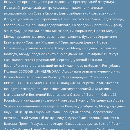
Всемирная организация по расследованию преследований Фалуньгун,
Пражский гражданский центр, Ассоциация школ политических
исследований при Совете Европы, Центр либеральной современности,
Форум русскоязычных европейцев, Немецко-русский обмен, Бард колледж,
Европейский выбор, Фонд Ходорковского, Оксфордский российский фонд,
Фонд Будущее России, Компания свободы информации, Проект Медиа,
Международное партнерство за права человека, Духовное Управление
Евангельских Христиан Украинской Христианской Церкви, Новое
Поколение, Духовное Учебное Заведение Международный Библейский
Колледж, Международное христианское движение, Всемирный Институт
Саентологических Предприятий, Церковь Духовной Технологии,
Европейская сеть организаций по наблюдению за выборами, Республика
Польша, СВОБОДНЫЙ ИДЕЛЬ-УРАЛ, Ассоциация развития журналистики,
IStories fonds, Королевский Институт Международных Отношений,
КРИМСЬКА ПРАВОЗАХИСНА ГРУПА, Фонд имени Генриха Бёлля, Stichting
Bellingcat, Bellingcat Ltd, The Insider, Институт правовой инициативы
Центральной и Восточной Европы, Фонд Открытой Эстонии, Calvert 22
Foundation, Канадский украинский конгресс, Институт Макдональда-Лорье,
Украинская национальная федерация Канады, Декабристы, Международный
научный центр им Вудро Вильсона, Свободная пресса, Возрождение,
Всеукраинский духовный центр , Риддл, Русский антивоенный комитет в
Швеции, Проект Медуза, Фонд Андрея Сахарова, Форум свободной России,
Лига Свободных Наций, Transparеncy International, Форум Свободных