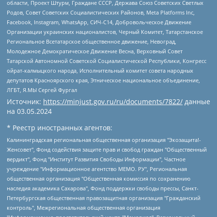
области, Проект Штурм, Граждане СССР, Держава Союз Советских Светлых
Родов, Совет Советских Социалистических Районов, Meta Platforms Inc,
Facebook, Instagram, WhatsApp, СИЧ-С14, Добровольческое Движение
Организации украинских националистов, Черный Комитет, Татарстанское
Региональное Всетатарское общественное движение, Невоград,
Молодежное Демократическое Движение Весна, Верховный Совет
Татарской Автономной Советской Социалистической Республики, Конгресс
ойрат-калмыцкого народа, Исполнительный комитет совета народных
депутатов Красноярского края, Этническое национальное объединение,
ЛГБТ, Я.МЫ Сергей Фургал
Источник:
https://minjust.gov.ru/ru/documents/7822/
данные
на
03.05.2024
* Реестр иностранных агентов:
Калининградская региональная общественная организация "Экозащита!-Женсовет", Фонд содействия защите прав и свобод граждан "Общественный вердикт", Фонд "Институт Развития Свободы Информации", Частное учреждение "Информационное агентство МЕМО. РУ", Региональная общественная организация "Общественная комиссия по сохранению наследия академика Сахарова", Фонд поддержки свободы прессы, Санкт-Петербургская общественная правозащитная организация "Гражданский контроль", Межрегиональная общественная организация "Информационно-просветительский центр "Мемориал", Региональный Фонд "Центр Защиты Прав Средств Массовой Информации", с 05.12.2023 Фонд "Центр Защиты Прав Средств массовой информации", Региональная общественная благотворительная организация помощи беженцам и мигрантам "Гражданское содействие", Негосударственное образовательное учреждение дополнительного профессионального образования (повышение квалификации) специалистов "АКАДЕМИЯ ПО ПРАВАМ ЧЕЛОВЕКА", Свердловская региональная общественная организация "Сутяжник", Автономная некоммерческая организация "Центр независимых социологических исследований", Союз общественных объединений "Российский исследовательский центр по правам человека", Региональное общественное учреждение научно-информационный центр "МЕМОРИАЛ", Некоммерческая организация "Фонд защиты гласности", Автономная некоммерческая организация "Институт прав человека", Городская общественная организация "Екатеринбургское общество "МЕМОРИАЛ", Городская общественная организация "Рязанское историко-просветительское и правозащитное общество "Мемориал" (Рязанский Мемориал), Челябинский региональный орган общественной самодеятельности – женское общественное объединение "Женщины Евразии", Челябинский региональный орган общественной самодеятельности "Уральская правозащитная группа", Фонд содействия защите здоровья и социальной справедливости имени Андрея Рылькова, Автономная Некоммерческая Организация "Аналитический Центр Юрия Левады", Автономная некоммерческая организация социальной поддержки населения "Проект Апрель", Региональная общественная организация помощи женщинам и детям, находящимся в кризисной ситуации "Информационно-методический центр "Анна", Фонд содействия развитию массовых коммуникаций и правовому просвещению "Так-так-Так", Фонд содействия устойчивому развитию "Серебряная тайга", Свердловский региональный общественный фонд социальных проектов "Новое время", "Idel.Реалии", Кавказ.Реалии, Крым.Реалии, Телеканал Настоящее Время, Татаро-башкирская служба Радио Свобода (Azatliq Radiosi), Радио Свободная Европа/Радио Свобода (PCE/PC), "Сибирь.Реалии", "Фактограф", Благотворительный фонд помощи осужденным и их семьям, Автономная некоммерческая организация "Институт глобализации и социальных движений", Фонд "В защиту прав заключенных", Частное учреждение "Центр поддержки и содействия развитию средств массовой информации", Пензенский региональный общественный благотворительный фонд "Гражданский союз", "Север.Реалии", Некоммерческая организация Фонд "Правовая инициатива", Общество с ограниченной ответственностью "Радио Свободная Европа/Радио Свобода", Чешское информационное агентство "MEDIUM-ORIENT", Красноярская региональная общественная организация "Мы против СПИДа", Камалягин Денис Николаевич, Маркелов Сергей Евгеньевич, Пономарев Лев Александрович, Савицкая Людмила Алексеевна, Автономная некоммерческая организация "Центр по работе с проблемой насилия "НАСИЛИЮ.НЕТ", Межрегиональный профессиональный союз работников здравоохранения "Альянс врачей", Юридическое лицо, зарегистрированное в Латвийской Республике, SIA "Medusa Project" (регистрационный номер 40103797863, дата регистрации 10.06.2014), Некоммерческая организация "Фонд по борьбе с коррупцией", Автономная некоммерческая организация "Институт права и публичной политики", Баданин Роман Сергеевич, Гликин Максим Александрович, Железнова Мария Михайловна, Лукьянова Юлия Сергеевна, Маетная Елизавета Витальевна, Маняхин Петр Борисович, Чуракова Ольга Владимировна, Ярош Юлия Петровна, Юридическое лицо "The Insider SIA", зарегистрированное в Риге, Латвийская Республика (дата регистрации 26.06.2015), являющееся администратором доменного имени интернет-издания "The Insider SIA", https://theins.ru, Постернак Алексей Евгеньевич, Рубин Михаил Аркадьевич, Анин Роман Александрович, Юридическое лицо Istories fonds, зарегистрированное в Латвийской Республике (регистрационный номер 50008295751, дата регистрации 24.02.2020), Великовский Дмитрий Александрович, Долинина Ирина Николаевна, Мароховская Алеся Алексеевна, Шлейнов Роман Юрьевич, Шмагун Олеся Валентиновна, Общество с ограниченной ответственностью "Альтаир 2021", Общество с ограниченной ответственностью "Вега 2021", Общество с ограниченной ответственностью "Главный редактор 2021", Общество с ограниченной ответственностью "Ромашки монолит", Важенков Артем Валерьевич, Ивановская областная общественная организация "Центр гендерных исследований", Гурман Юрий Альбертович, Медиапроект "ОВД-Инфо", Егоров Владимир Владимирович, Жилинский Владимир Александрович, Общество с ограниченной ответственностью "ЗП", Иванова София Юрьевна, Карезина Инна Павловна, Кильтау Екатерина Викторовна, Петров Алексей Викторович, Пискунов Сергей Евгеньевич, Смирнов Сергей Сергеевич, Тихонов Михаил Сергеевич, Общество с ограниченной ответственностью "ЖУРНАЛИСТ-ИНОСТРАННЫЙ АГЕНТ", Арапова Галина Юрьевна, Вольтская Татьяна Анатольевна, Американская компания "Mason G.E.S. Anonymous Foundation" (США), являющаяся владельцем интернет-издания https://mnews.world/, Компания "Stichting Bellingcat", зарегистрированная в Нидерландах (дата регистрации 11.07.2018), Захаров Андрей Вячеславович, Клепиковская Екатерина Дмитриевна, Общество с ограниченной ответственностью "МЕМО", Перл Роман Александрович, Симонов Евгений Алексеевич, Соловьева Елена Анатольевна, Сотников Даниил Владимирович, Сурначева Елизавета Дмитриевна, Автономная некоммерческая организация по защите прав человека и информированию населения "Якутия – Наше Мнение", Общество с ограниченной ответственностью "Москоу диджитал медиа", с 26.01.2023 Общество с ограниченной ответственностью "Чайка Белые сады", Ветошкина Валерия Валерьевна, Заговора Максим Александрович, Межрегиональное общественное движение "Российская ЛГБТ - сеть", Оленичев Максим Владимирович, Павлов Иван Юрьевич, Скворцова Елена Сергеевна, Общество с ограниченной ответственностью "Как бы инагент", Кочетков Игорь Викторович, Общество с ограниченной ответственностью "Честные выборы", Еланчик Олег Александрович, Общество с ограниченной ответственностью "Нобелевский призыв", Гималова Регина Эмилевна, Григорьев Андрей Валерьевич, Григорьева Алина Александровна, Ассоциация по содействию защите прав призывников, альтернативнослужащих и военнослужащих "Правозащитная группа "Гражданин.Армия.Право", Хисамова Регина Фаритовна, Автономная некоммерческая организация по реализации социально-правовых программ "Лилит", Дальневосточное общественное движение "Маяк", Санкт-Петербургская ЛГБТ-инициативная группа "Выход", Инициативная группа ЛГБТ+ "Реверс", Алексеев Андрей Викторович, Бекбулатова Таисия Львовна, Беляев Иван Михайлович, Владыкина Елена Сергеевна, Гельман Марат Александрович, Никульшина Вероника Юрьевна, Толоконникова Надежда Андреевна, Шендерович Виктор Анатольевич, Общество с ограниченной ответственностью "Данное сообщение", Общество с ограниченной ответственностью Издательский дом "Новая глава", Айнбиндер Александра Александровна, Московский комьюнити-центр для ЛГБТ+инициатив, Благотворительный фонд развития филантропии, Deutsche Welle (Германия, Kurt-Schumacher-Strasse 3, 53113 Bonn), Борзунова Мария Михайловна, Воробьев Виктор Викторович, Голубева Анна Львовна, Константинова Алла Михайловна, Малкова Ирина Владимировна, Мурадов Мурад Абдулгалимович, Осетинская Елизавета Николаевна, Понасенков Евгений Николаевич, Ганапольский Матвей Юрьевич, Киселев Евгений Алексеевич, Борухович Ирина Григорьевна, Дремин Иван Тимофеевич, Дубровский Дмитрий Викторович, Красноярская региональная общественная организация поддержки и развития альтернативных образовательных технологий и межкультурных коммуникаций "ИНТЕРРА", Маяковская Екатерина Алексеевна, Фейгин Марк Захарович, Филимонов Андрей Викторович, Дзугкоева Регина Николаевна, Доброхотов Роман Александрович, Дудь Юрий Александрович, Елкин Сергей Владимирович, Кругликов Кирилл Игоревич, Сабунаева Мария Леонидовна, Семенов Алексей Владимирович, Шаинян Карен Багратович, Шульман Екатерина Михайловна, Асафьев Артур Валерьевич, Вахштайн Виктор Семенович, Венедиктов Алексей Алексеевич, Лушникова Екатерина Евгеньевна, Волков Леонид Михайлович, Невзоров Александр Глебович, Пархоменко Сергей Борисович, Сироткин Ярослав Николаевич, Кара-Мурза Владимир Владимирович, Баранова Наталья Владимировна, Гозман Леонид Яковлевич, Кагарлицкий Борис Юльевич, Климарев Михаил Валерьевич, Милов Владимир Станиславович, Автономная некоммерческая организация Краснодарский центр современного искусства "Типография", Моргенштерн Алишер Тагирович, Соболь Любовь Эдуардовна, Общество с ограниченной ответственностью "ЛИЗА НОРМ", Каспаров Гарри Кимович, Ходорковский Михаил Борисович, Общество с ограниченной ответственностью "Апрельские тезисы", Данилович Ирина Брониславовна, Кашин Олег Владимирович, Петров Николай Владимирович, Пивоваров Алексей Владимирович, Соколов Михаил Владимирович, Цветкова Юлия Владимировна, Чичваркин Евгений Александрович, Комитет против пыток/Команда против пыток, Общество с ограниченной ответственностью "Первый научный", Общество с ограниченной ответственностью "Вертолет и ко", Белоцерковская Вероника Борисовна, Кац Максим Евгеньевич, Лазарева Татьяна Юрьевна, Шаведдинов Руслан Табризович, Яшин Илья Валерьевич, Общество с ограниченной ответственностью "Иноагент ААВ", Алешковский Дмитрий Петрович, Альбац Евгения Марковна, Быков Дмитрий Львович, Галямина Юлия Евгеньевна, Лойко Сергей Леонидович, Мартынов Кирилл Константинович, Медведев Сергей Александрович, Крашенинников Федор Геннадиевич, Гордеева Катерина Вл