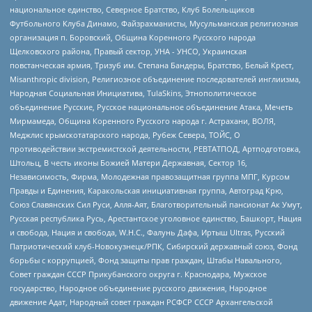
национальное единство, Северное Братство, Клуб Болельщиков
Футбольного Клуба Динамо, Файзрахманисты, Мусульманская религиозная
организация п. Боровский, Община Коренного Русского народа
Щелковского района, Правый сектор, УНА - УНСО, Украинская
повстанческая армия, Тризуб им. Степана Бандеры, Братство, Белый Крест,
Misanthropic division, Религиозное объединение последователей инглиизма,
Народная Социальная Инициатива, TulaSkins, Этнополитическое
объединение Русские, Русское национальное объединение Атака, Мечеть
Мирмамеда, Община Коренного Русского народа г. Астрахани, ВОЛЯ,
Меджлис крымскотатарского народа, Рубеж Севера, ТОЙС, О
противодействии экстремистской деятельности, РЕВТАТПОД, Артподготовка,
Штольц, В честь иконы Божией Матери Державная, Сектор 16,
Независимость, Фирма, Молодежная правозащитная группа МПГ, Курсом
Правды и Единения, Каракольская инициативная группа, Автоград Крю,
Союз Славянских Сил Руси, Алля-Аят, Благотворительный пансионат Ак Умут,
Русская республика Русь, Арестантское уголовное единство, Башкорт, Нация
и свобода, Нация и свобода, W.H.С., Фалунь Дафа, Иртыш Ultras, Русский
Патриотический клуб-Новокузнецк/РПК, Сибирский державный союз, Фонд
борьбы с коррупцией, Фонд защиты прав граждан, Штабы Навального,
Совет граждан СССР Прикубанского округа г. Краснодара, Мужское
государство, Народное объединение русского движения, Народное
движение Адат, Народный совет граждан РСФСР СССР Архангельской