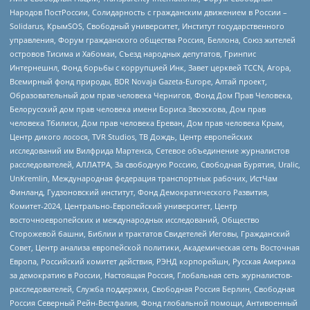
Народов ПостРоссии, Солидарность с гражданским движением в России –
Solidarus, КрымSOS, Свободный университет, Институт государственного
управления, Форум гражданского общества Россия, Беллона, Союз жителей
островов Тисима и Хабомаи, Съезд народных депутатов, Гринпис
Интернешнл, Фонд борьбы с коррупцией Инк, Завет церквей TCCN, Агора,
Всемирный фонд природы, BDR Novaja Gazeta-Europe, Алтай проект,
Образовательный дом прав человека Чернигов, Фонд Дом Прав Человека,
Белорусский дом прав человека имени Бориса Звозскова, Дом прав
человека Тбилиси, Дом прав человека Ереван, Дом прав человека Крым,
Центр дикого лосося, TVR Studios, ТВ Дождь, Центр европейских
исследований им Вилфрида Мартенса, Сетевое объединение журналистов
расследователей, АЛЛАТРА, За свободную Россию, Свободная Бурятия, Uralic,
UnKremlin, Международная федерация транспортных рабочих, ИстЧам
Финланд, Гудзоновский институт, Фонд Демократического Развития,
Комитет-2024, Центрально-Европейский университет, Центр
восточноевропейских и международных исследований, Общество
Сторожевой башни, Библии и трактатов Свидетелей Иеговы, Гражданский
Совет, Центр анализа европейской политики, Академическая сеть Восточная
Европа, Российский комитет действия, РЭНД корпорейшн, Русская Америка
за демократию в России, Настоящая Россия, Глобальная сеть журналистов-
расследователей, Служба поддержки, Свободная Россия Берлин, Свободная
Россия Северный Рейн-Вестфалия, Фонд глобальной помощи, Антивоенный