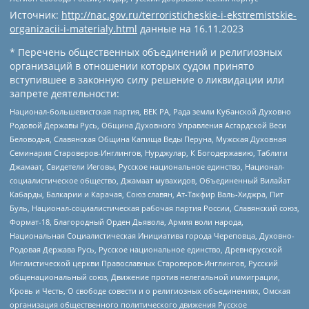
Источник:
http://nac.gov.ru/terroristicheskie-i-ekstremistskie-
organizacii-i-materialy.html
данные на
16.11.2023
* Перечень общественных объединений и религиозных
организаций в отношении которых судом принято
вступившее в законную силу решение о ликвидации или
запрете деятельности:
Национал-большевистская партия, ВЕК РА, Рада земли Кубанской Духовно
Родовой Державы Русь, Община Духовного Управления Асгардской Веси
Беловодья, Славянская Община Капища Веды Перуна, Мужская Духовная
Семинария Староверов-Инглингов, Нурджулар, К Богодержавию, Таблиги
Джамаат, Свидетели Иеговы, Русское национальное единство, Национал-
социалистическое общество, Джамаат мувахидов, Объединенный Вилайат
Кабарды, Балкарии и Карачая, Союз славян, Ат-Такфир Валь-Хиджра, Пит
Буль, Национал-социалистическая рабочая партия России, Славянский союз,
Формат-18, Благородный Орден Дьявола, Армия воли народа,
Национальная Социалистическая Инициатива города Череповца, Духовно-
Родовая Держава Русь, Русское национальное единство, Древнерусской
Инглистической церкви Православных Староверов-Инглингов, Русский
общенациональный союз, Движение против нелегальной иммиграции,
Кровь и Честь, О свободе совести и о религиозных объединениях, Омская
организация общественного политического движения Русское