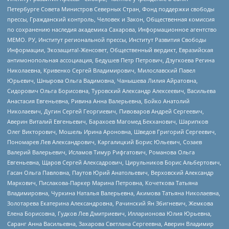
Петербурге Совета Министров Северных Стран, Фонд поддержки свободы
прессы, Гражданский контроль, Человек и Закон, Общественная комиссия
по сохранению наследия академика Сахарова, Информационное агентство
МЕМО. РУ, Институт региональной прессы, Институт Развития Свободы
Информации, Экозащита!-Женсовет, Общественный вердикт, Евразийская
антимонопольная ассоциация, Бедушев Петр Петрович, Дзугкоева Регина
Николаевна, Кривенко Сергей Владимирович, Милославский Павел
Юрьевич, Шнырова Ольга Вадимовна, Чанышева Лилия Айратовна,
Сидорович Ольга Борисовна, Туровский Александр Алексеевич, Васильева
Анастасия Евгеньевна, Ривина Анна Валерьевна, Бойко Анатолий
Николаевич, Дугин Сергей Георгиевич, Пивоваров Андрей Сергеевич,
Аверин Виталий Евгеньевич, Барахоев Магомед Бекханович, Шарипков
Олег Викторович, Мошель Ирина Ароновна, Шведов Григорий Сергеевич,
Пономарев Лев Александрович, Каргалицкий Борис Юльевич, Созаев
Валерий Валерьевич, Исламов Тимур Рифгатович, Романова Ольга
Евгеньевна, Щаров Сергей Алексадрович, Цирульников Борис Альбертович,
Гасан Ольга Павловна, Паутов Юрий Анатольевич, Верховский Александр
Маркович, Пислакова-Паркер Марина Петровна, Кочеткова Татьяна
Владимировна, Чуркина Наталья Валерьевна, Акимова Татьяна Николаевна,
Золотарева Екатерина Александровна, Рачинский Ян Збигневич, Жемкова
Елена Борисовна, Гудков Лев Дмитриевич, Илларионова Юлия Юрьевна,
Саранг Анна Васильевна, Захарова Светлана Сергеевна, Аверин Владимир