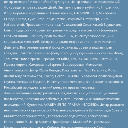
центр немецкой и европейской культуры, Центр гендерных исследований,
Фонд защиты прав граждан Штаб, Институт права и публичной политики,
Фонд борьбы с коррупцией, Альянс врачей, НАСИЛИЮ.НЕТ, Мы против
СПИДа, СВЕЧА, Гуманитарное действие, Открытый Петербург, Лига
Избирателей, Правовая инициатива, Гражданский Союз, Хасдей Ерушалаим,
Центр поддержки и содействия развитию средств массовой информации,
Горячая Линия, В защиту прав заключенных, Институт глобализации и
социальных движений, Центр социально-информационных инициатив
Действие, Благотворительный фонд охраны здоровья и защиты прав
граждан, Благотворительный фонд помощи осужденным и их семьям, Фонд
Тольятти, Новое время, Серебряная тайга, Так-Так-Так, Сова, центр Анна,
Проект Апрель, Самарская губерния, Эра здоровья, Мемориал,
Аналитический Центр Юрия Левады, Издательство Парк Гагарина, Фонд
имени Андрея Рылькова, Сфера, Центр СИБАЛЬТ, Уральская правозащитная
группа, Женщины Евразии, Институт прав человека, Фонд защиты гласности,
Российский исследовательский центр по правам человека,
Дальневосточный центр развития гражданских инициатив и социального
партнерства, Гражданское действие, Центр независимых социологических
исследований, Сутяжник, АКАДЕМИЯ ПО ПРАВАМ ЧЕЛОВЕКА, Центр развития
некоммерческих организаций, Частное учреждение в Калининграде Совета
Министров северных стран, Гражданское содействие, Трансперенси
Интернешнл-Р, Центр Защиты Прав Средств Массовой Информации,
Институт развития прессы - Сибирь, Частное учреждение в Санкт-