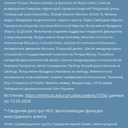
комитет России, Russie-Libertes, La Asocicion de Rusos Libres, Союз за
возвращение Северных территорий, Крымскотатарский Ресурсный Центр,
Глобальный союз IndustriALL, Russian Election Monitor, Article 19, Мнение
медиа, Федерация анархического черного креста, Радио Свободная Европа,
Германское общество изучения Восточной Европы, Фонд имени Фридриха
Эберта, XZ gGmbH, Мобильная академия поддержки гендерной демократии
и миротворчества, Форум имени Льва Копелева, American Councils for
International Education, Cultural Vistas, Institute of International Education,
Антивоенное движение Антальи, Открытый диалог, Школа международных
отношений и государственной политики им Питера Мунка, Российско-
канадский демократический альянс, Школа международных отношений им
Нормана Патерсона, Центр Гражданских Свобод, Фонд Бориса Немцова за
Свободу, Фонд имени Фридриха Науманна за свободу, Феминистское
антивоенное сопротивление, Комитет независимости Ингушетии, Прометей,
Stop Occupation of Karelia, Вернись живым, Фридом Хаус, СОТА медиа,
Либерально-демократическая Лига Украины
Источник:
https://minjust.gov.ru/ru/documents/7756/
данные
на
13.05.2024
* Сведения реестра НКО, выполняющих функции
иностранного агента:
Лилит, Правозащитная группа Гражданин.Армия.Право, Нижегородский