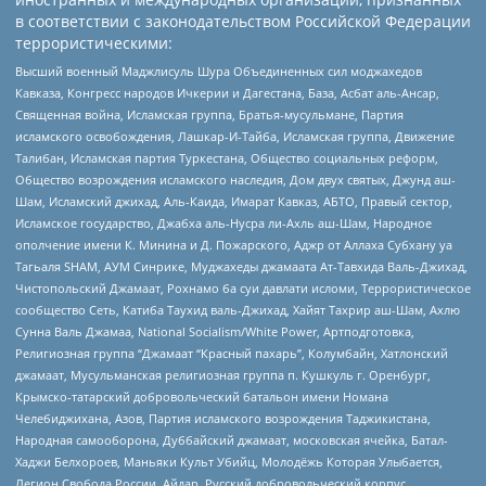
в соответствии с законодательством Российской Федерации
террористическими:
Высший военный Маджлисуль Шура Объединенных сил моджахедов
Кавказа, Конгресс народов Ичкерии и Дагестана, База, Асбат аль-Ансар,
Священная война, Исламская группа, Братья-мусульмане, Партия
исламского освобождения, Лашкар-И-Тайба, Исламская группа, Движение
Талибан, Исламская партия Туркестана, Общество социальных реформ,
Общество возрождения исламского наследия, Дом двух святых, Джунд аш-
Шам, Исламский джихад, Аль-Каида, Имарат Кавказ, АБТО, Правый сектор,
Исламское государство, Джабха аль-Нусра ли-Ахль аш-Шам, Народное
ополчение имени К. Минина и Д. Пожарского, Аджр от Аллаха Субхану уа
Тагьаля SHAM, АУМ Синрике, Муджахеды джамаата Ат-Тавхида Валь-Джихад,
Чистопольский Джамаат, Рохнамо ба суи давлати исломи, Террористическое
сообщество Сеть, Катиба Таухид валь-Джихад, Хайят Тахрир аш-Шам, Ахлю
Сунна Валь Джамаа, National Socialism/White Power, Артподготовка,
Религиозная группа “Джамаат “Красный пахарь”, Колумбайн, Хатлонский
джамаат, Мусульманская религиозная группа п. Кушкуль г. Оренбург,
Крымско-татарский добровольческий батальон имени Номана
Челебиджихана, Азов, Партия исламского возрождения Таджикистана,
Народная самооборона, Дуббайский джамаат, московская ячейка, Батал-
Хаджи Белхороев, Маньяки Культ Убийц, Молодёжь Которая Улыбается,
Легион Свобода России, Айдар, Русский добровольческий корпус