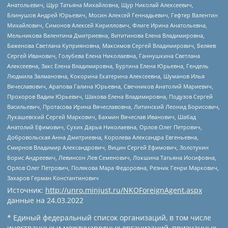
Анатольевич, Щур Татьяна Михайловна, Щур Николай Алексеевич,
Блинушов Андрей Юрьевич, Мосин Алексей Геннадьевич, Гефтер Валентин
Михайлович, Симонов Алексей Кириллович, Флиге Ирина Анатольевна,
Мельникова Валентина Дмитриевна, Вититинова Елена Владимировна,
Баженова Светлана Куприяновна, Максимов Сергей Владимирович, Беляев
Сергей Иванович, Голубева Елена Николаевна, Ганнушкина Светлана
Алексеевна, Закс Елена Владимировна, Буртина Елена Юрьевна, Гендель
Людмила Залмановна, Кокорина Екатерина Алексеевна, Шуманов Илья
Вячеславович, Арапова Галина Юрьевна, Свечников Анатолий Мариевич,
Прохоров Вадим Юрьевич, Шахова Елена Владимировна, Подузов Сергей
Васильевич, Протасова Ирина Вячеславовна, Литинский Леонид Борисович,
Лукашевский Сергей Маркович, Бахмин Вячеслав Иванович, Шабад
Анатолий Ефимович, Сухих Дарья Николаевна, Орлов Олег Петрович,
Добровольская Анна Дмитриевна, Королева Александра Евгеньевна,
Смирнов Владимир Александрович, Вицин Сергей Ефимович, Золотухин
Борис Андреевич, Левинсон Лев Семенович, Локшина Татьяна Иосифовна,
Орлов Олег Петрович, Полякова Мара Федоровна, Резник Генри Маркович,
Захаров Герман Константинович
Источник:
http://unro.minjust.ru/NKOForeignAgent.aspx
данные на
24.03.2022
* Единый федеральный список организаций, в том числе
иностранных и международных организаций, признанных